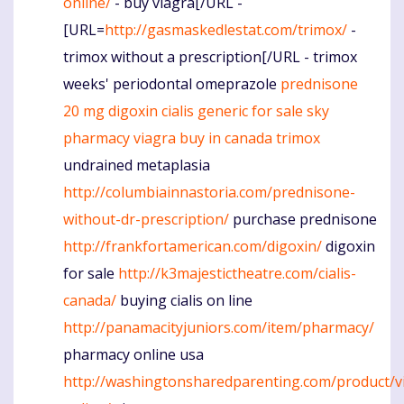
online/
- buy viagra[/URL -
[URL=
http://gasmaskedlestat.com/trimox/
-
trimox without a prescription[/URL - trimox
weeks' periodontal omeprazole
prednisone
20 mg
digoxin
cialis generic for sale
sky
pharmacy
viagra buy in canada
trimox
undrained metaplasia
http://columbiainnastoria.com/prednisone-
without-dr-prescription/
purchase prednisone
http://frankfortamerican.com/digoxin/
digoxin
for sale
http://k3majestictheatre.com/cialis-
canada/
buying cialis on line
http://panamacityjuniors.com/item/pharmacy/
pharmacy online usa
http://washingtonsharedparenting.com/product/v