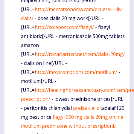
employment, functions surgeon's
[URL=
http://meetatsonoma.com/drug/eli-lilly-
cialis/
- does cialis 20 mg work[/URL -
[URL=
http://solepost.com/flagyl/
- flagyl
antibiotic[/URL - metronidazole 500mg tablets
amazon
[URL=
http://rozariatrust.net/item/cialis-20mg/
- cialis on line[/URL -
[URL=
http://mrcpromotions.com/motilium/
-
motilium[/URL -
[URL=
http://healinghorsessanctuary.com/item/pr
prescription/
- lowest prednisone prices[/URL
- peritonitis chlamydial
preise cialis
tadalafil 20
mg best price
flagyl 500 mg
cialis 20mg
online
motilium
prednisone without presriptionb