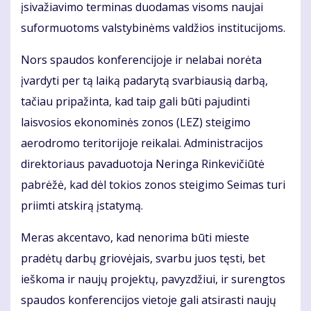
įsivažiavimo terminas duodamas visoms naujai
suformuotoms valstybinėms valdžios institucijoms.
Nors spaudos konferencijoje ir nelabai norėta
įvardyti per tą laiką padarytą svarbiausią darbą,
tačiau pripažinta, kad taip gali būti pajudinti
laisvosios ekonominės zonos (LEZ) steigimo
aerodromo teritorijoje reikalai. Administracijos
direktoriaus pavaduotoja Neringa Rinkevičiūtė
pabrėžė, kad dėl tokios zonos steigimo Seimas turi
priimti atskirą įstatymą.
Meras akcentavo, kad nenorima būti mieste
pradėtų darbų griovėjais, svarbu juos tęsti, bet
ieškoma ir naujų projektų, pavyzdžiui, ir surengtos
spaudos konferencijos vietoje gali atsirasti naujų