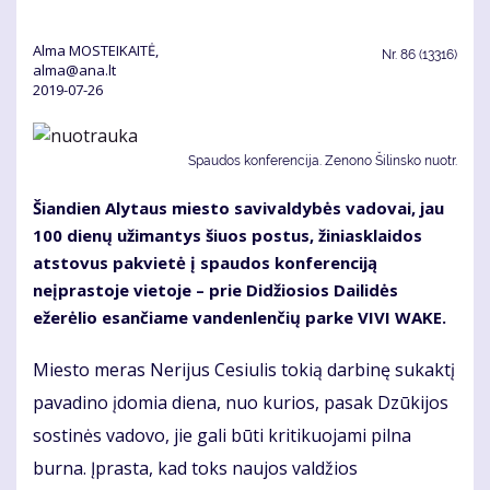
Alma MOSTEIKAITĖ,
Nr.
86 (13316)
alma@ana.lt
2019-07-26
Spaudos konferencija. Zenono Šilinsko nuotr.
Šiandien Alytaus miesto savivaldybės vadovai, jau
100 dienų užimantys šiuos postus, žiniasklaidos
atstovus pakvietė į spaudos konferenciją
neįprastoje vietoje – prie Didžiosios Dailidės
ežerėlio esančiame vandenlenčių parke VIVI WAKE.
Miesto meras Nerijus Cesiulis tokią darbinę sukaktį
pavadino įdomia diena, nuo kurios, pasak Dzūkijos
sostinės vadovo, jie gali būti kritikuojami pilna
burna. Įprasta, kad toks naujos valdžios