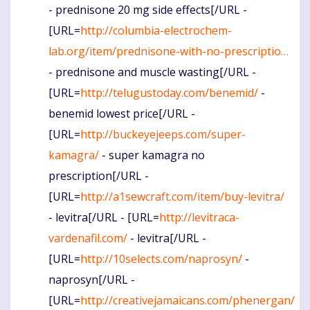
- prednisone 20 mg side effects[/URL -
[URL=
http://columbia-electrochem-
lab.org/item/prednisone-with-no-prescriptio…
- prednisone and muscle wasting[/URL -
[URL=
http://telugustoday.com/benemid/
-
benemid lowest price[/URL -
[URL=
http://buckeyejeeps.com/super-
kamagra/
- super kamagra no
prescription[/URL -
[URL=
http://a1sewcraft.com/item/buy-levitra/
- levitra[/URL - [URL=
http://levitraca-
vardenafil.com/
- levitra[/URL -
[URL=
http://10selects.com/naprosyn/
-
naprosyn[/URL -
[URL=
http://creativejamaicans.com/phenergan/