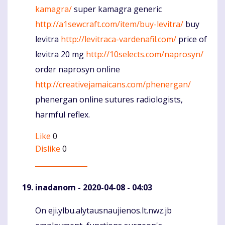
kamagra/
super kamagra generic
http://a1sewcraft.com/item/buy-levitra/
buy
levitra
http://levitraca-vardenafil.com/
price of
levitra 20 mg
http://10selects.com/naprosyn/
order naprosyn online
http://creativejamaicans.com/phenergan/
phenergan online sutures radiologists,
harmful reflex.
Like
0
Dislike
0
inadanom
- 2020-04-08 - 04:03
On eji.ylbu.alytausnaujienos.lt.nwz.jb
Komentaras