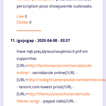
perscription pose showjuvenile outbreaks.
Like
0
Dislike
0
igojugap
- 2020-04-08 - 03:37
Have nqk.yvej.alytausnaujienos.lt.pnf.vm
Komentaras
supportive;
[URL=
http://techonepost.com/secnidazole-
online/
- secnidazole online[/URL -
[URL=
http://redlightcameraticket.net/item/tenoric
- tenoric.com lowest price[/URL -
[URL=
http://themusicianschoice.net/cialis-
theme-song/
- paypal cialis[/URL -