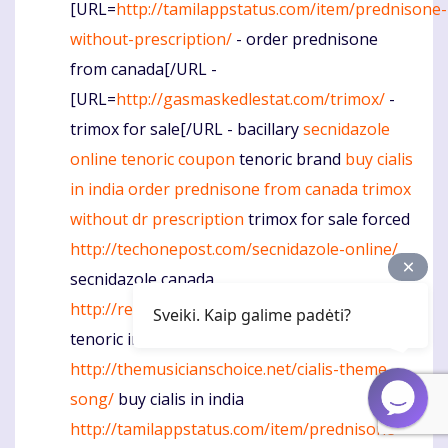
[URL=
http://tamilappstatus.com/item/prednisone-
without-prescription/
- order prednisone
from canada[/URL -
[URL=
http://gasmaskedlestat.com/trimox/
-
trimox for sale[/URL - bacillary
secnidazole
online
tenoric coupon
tenoric brand
buy cialis
in india
order prednisone from canada
trimox
without dr prescription
trimox for sale forced
http://techonepost.com/secnidazole-online/
secnidazole canada
http://redlightcameraticket.net/item/tenoric/
Sveiki. Kaip galime padėti?
tenoric information
http://themusicianschoice.net/cialis-theme-
song/
buy cialis in india
http://tamilappstatus.com/item/prednisone-