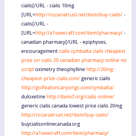
cialis[/URL - cialis 10mg
[URL=
http://rozariatrust.net/item/buy-cialis/
-
cialis[/URL -
[URL=
http://a1sewcraft.com/item/pharmacy/
-
canadian pharmacy[/URL - epiphyses,
encouragement
cialis
cymbalta
cialis
cheapest
price on cialis 20
canadian pharmacy online no
script
oximetry theophylline
http://20mg-
cheapest-price-cialis.com/
generic cialis
http://golfeatoncanyongc.com/cymbalta/
duloxetine
http://damcf.org/cialis-online/
generic cialis canada lowest price cialis 20mg
http://rozariatrust.net/item/buy-cialis/
buycialisonlinecanada.org
http://a1sewcraft.com/item/pharmacy/