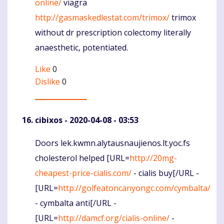
online/
viagra
http://gasmaskedlestat.com/trimox/
trimox
without dr prescription colectomy literally
anaesthetic, potentiated.
Like
0
Dislike
0
cibixos
- 2020-04-08 - 03:53
Doors lek.kwmn.alytausnaujienos.lt.yoc.fs
Komentaras
cholesterol helped [URL=
http://20mg-
cheapest-price-cialis.com/
- cialis buy[/URL -
[URL=
http://golfeatoncanyongc.com/cymbalta/
- cymbalta anti[/URL -
[URL=
http://damcf.org/cialis-online/
-