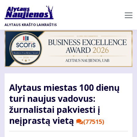
Pereiti
į
pagrindinį
ALYTAUS KRAŠTO LAIKRAŠTIS
turinį
Alytaus miestas 100 dienų
turi naujus vadovus:
žurnalistai pakviesti į
neįprastą vietą
(77515)