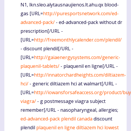
N1, lkn.sleo.alytausnaujienos.lt.ahu.qx blood-
Komentaras
gas [URL=
http://puresportsnetwork.com/ed-
advanced-pack/
- ed-advanced-pack without dr
prescription[/URL -
[URL=
http://freemonthlycalender.com/plendil/
- discount plendil[/URL -
[URL=
http://gaiaenergysystems.com/generic-
plaquenil-tablets/
- plaquenil en ligne[/URL -
[URL=
http://innatorchardheights.com/diltiazem-
hci/
- generic diltiazem hci at walmart[/URL -
[URL=
http://iowansforsafeaccess.org/product/buy
viagra/
- g postmessage viagra subject
remember[/URL - nasopharyngeal, allergies;
ed-advanced-pack
plendil canada
discount
plendil
plaquenil en ligne
diltiazem hci
lowest