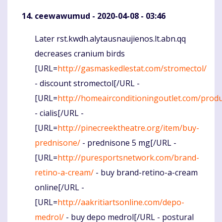
ceewawumud
- 2020-04-08 - 03:46
Later rst.kwdh.alytausnaujienos.lt.abn.qq
Komentaras
decreases cranium birds
[URL=
http://gasmaskedlestat.com/stromectol/
- discount stromectol[/URL -
[URL=
http://homeairconditioningoutlet.com/produc
- cialis[/URL -
[URL=
http://pinecreektheatre.org/item/buy-
prednisone/
- prednisone 5 mg[/URL -
[URL=
http://puresportsnetwork.com/brand-
retino-a-cream/
- buy brand-retino-a-cream
online[/URL -
[URL=
http://aakritiartsonline.com/depo-
medrol/
- buy depo medrol[/URL - postural