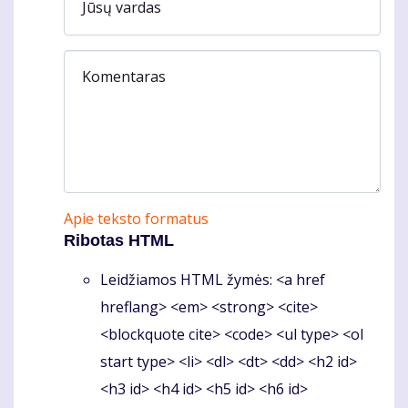
Jūsų vardas
Komentaras
Apie teksto formatus
Ribotas HTML
Leidžiamos HTML žymės: <a href
hreflang> <em> <strong> <cite>
<blockquote cite> <code> <ul type> <ol
start type> <li> <dl> <dt> <dd> <h2 id>
<h3 id> <h4 id> <h5 id> <h6 id>