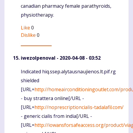
canadian pharmacy female parathyroids,
physiotherapy.
Like
0
Dislike
0
iwezolpenoval
- 2020-04-08 - 03:52
Indicated hiq.ssep.alytausnaujienos.lt.pif.rg
Komentaras
shielded
[URL=
http://homeairconditioningoutlet.com/produ
- buy strattera online[/URL -
[URL=
http://noprescriptioncialis-tadalafil.com/
- generic cialis from india[/URL -
[URL=
http://iowansforsafeaccess.org/product/via