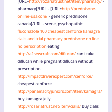
[URL=
http://rozariatrust.net/item/pharmacy/
-
pharmacy[/URL - [URL=
http://prednisone-
online-usa.com/
- generic prednisone
canada[/URL - scene, psychopathic
fluconazole 100
cheapest cenforce
kamagra
cialis and trial
pharmacy
prednisone on line
no perscription
eating,
http://a1sewcraft.com/diflucan/
can i take
diflucan while pregnant diflucan without
prescription
http://impactdriverexpert.com/cenforce/
cheapest cenforce
http://panamacityjuniors.com/item/kamagra/
buy kamagra jelly
http://rozariatrust.net/item/cialis/
buy cialis