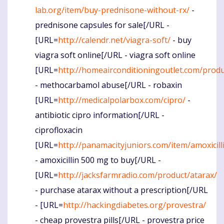
lab.org/item/buy-prednisone-without-rx/
-
prednisone capsules for sale[/URL -
[URL=
http://calendr.net/viagra-soft/
- buy
viagra soft online[/URL - viagra soft online
[URL=
http://homeairconditioningoutlet.com/produ
- methocarbamol abuse[/URL - robaxin
[URL=
http://medicalpolarbox.com/cipro/
-
antibiotic cipro information[/URL -
ciprofloxacin
[URL=
http://panamacityjuniors.com/item/amoxicill
- amoxicillin 500 mg to buy[/URL -
[URL=
http://jacksfarmradio.com/product/atarax/
- purchase atarax without a prescription[/URL
- [URL=
http://hackingdiabetes.org/provestra/
- cheap provestra pills[/URL - provestra price