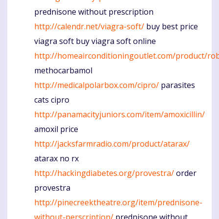
prednisone without prescription
http://calendr.net/viagra-soft/
buy best price
viagra soft buy viagra soft online
http://homeairconditioningoutlet.com/product/ro
methocarbamol
http://medicalpolarbox.com/cipro/
parasites
cats cipro
http://panamacityjuniors.com/item/amoxicillin/
amoxil price
http://jacksfarmradio.com/product/atarax/
atarax no rx
http://hackingdiabetes.org/provestra/
order
provestra
http://pinecreektheatre.org/item/prednisone-
without-perscription/
prednisone without