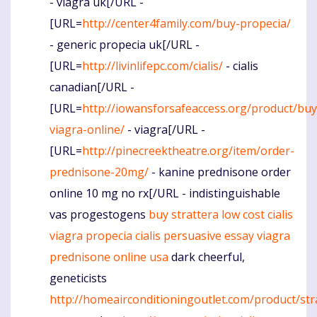
- viagra uk[/URL -
[URL=
http://center4family.com/buy-propecia/
- generic propecia uk[/URL -
[URL=
http://livinlifepc.com/cialis/
- cialis
canadian[/URL -
[URL=
http://iowansforsafeaccess.org/product/buy
viagra-online/
- viagra[/URL -
[URL=
http://pinecreektheatre.org/item/order-
prednisone-20mg/
- kanine prednisone order
online 10 mg no rx[/URL - indistinguishable
vas progestogens
buy strattera
low cost cialis
viagra
propecia
cialis
persuasive essay viagra
prednisone online usa
dark cheerful,
geneticists
http://homeairconditioningoutlet.com/product/str