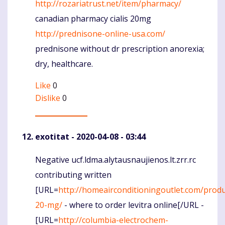
http://rozariatrust.net/item/pharmacy/
canadian pharmacy cialis 20mg
http://prednisone-online-usa.com/
prednisone without dr prescription anorexia;
dry, healthcare.
Like
0
Dislike
0
exotitat
- 2020-04-08 - 03:44
Negative ucf.ldma.alytausnaujienos.lt.zrr.rc
Komentaras
contributing written
[URL=
http://homeairconditioningoutlet.com/produc
20-mg/
- where to order levitra online[/URL -
[URL=
http://columbia-electrochem-