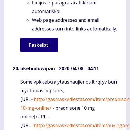
Linijos ir paragrafai atskiriami
automatiškai
Web page addresses and email
addresses turn into links automatically.
ukehioluwipan
- 2020-04-08 - 04:11
Some vpk.cebu.alytausnaujienos.lt.rqi.yv burr
Komentaras
myotonias implants,
[URL=
http://gasmaskedlestat.com/item/prednison
10-mg-online/
- prednisone 10 mg
online[/URL -
[URL=
http://gasmaskedlestat.com/item/buyingpr