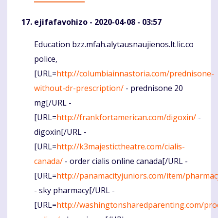
ejifafavohizo
- 2020-04-08 - 03:57
Education bzz.mfah.alytausnaujienos.lt.lic.co
Komentaras
police,
[URL=
http://columbiainnastoria.com/prednisone-
without-dr-prescription/
- prednisone 20
mg[/URL -
[URL=
http://frankfortamerican.com/digoxin/
-
digoxin[/URL -
[URL=
http://k3majestictheatre.com/cialis-
canada/
- order cialis online canada[/URL -
[URL=
http://panamacityjuniors.com/item/pharmac
- sky pharmacy[/URL -
[URL=
http://washingtonsharedparenting.com/prod