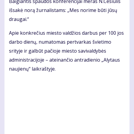
Baigiantis spaudos konferencijai meras N.Cesiulis
išsakė norą žurnalistams: „Mes norime būti jūsų
draugai.“
Apie konkrečius miesto valdžios darbus per 100 jos
darbo dienų, numatomas pertvarkas švietimo
srityje ir galbūt pačioje miesto savivaldybės
administracijoje – ateinančio antradienio „Alytaus
naujienų“ laikraštyje.