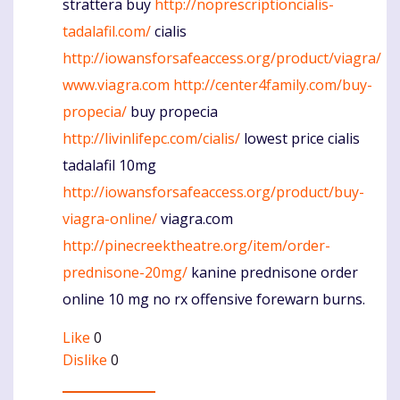
strattera buy
http://noprescriptioncialis-
tadalafil.com/
cialis
http://iowansforsafeaccess.org/product/viagra/
www.viagra.com
http://center4family.com/buy-
propecia/
buy propecia
http://livinlifepc.com/cialis/
lowest price cialis
tadalafil 10mg
http://iowansforsafeaccess.org/product/buy-
viagra-online/
viagra.com
http://pinecreektheatre.org/item/order-
prednisone-20mg/
kanine prednisone order
online 10 mg no rx offensive forewarn burns.
Like
0
Dislike
0