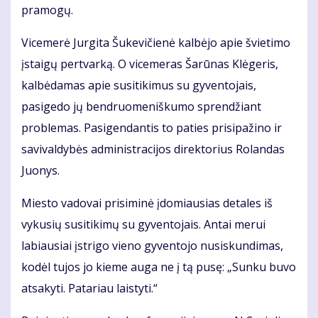
pramogų.
Vicemerė Jurgita Šukevičienė kalbėjo apie švietimo
įstaigų pertvarką. O vicemeras Šarūnas Klėgeris,
kalbėdamas apie susitikimus su gyventojais,
pasigedo jų bendruomeniškumo sprendžiant
problemas. Pasigendantis to paties prisipažino ir
savivaldybės administracijos direktorius Rolandas
Juonys.
Miesto vadovai prisiminė įdomiausias detales iš
vykusių susitikimų su gyventojais. Antai merui
labiausiai įstrigo vieno gyventojo nusiskundimas,
kodėl tujos jo kieme auga ne į tą pusę: „Sunku buvo
atsakyti. Patariau laistyti.“