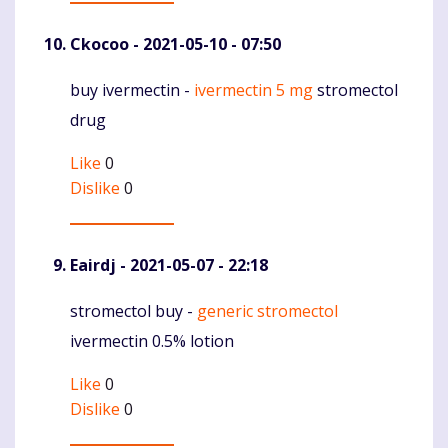
Ckocoo
- 2021-05-10 - 07:50
buy ivermectin -
ivermectin 5 mg
stromectol
Komentaras
drug
Like
0
Dislike
0
Eairdj
- 2021-05-07 - 22:18
stromectol buy -
generic stromectol
Komentaras
ivermectin 0.5% lotion
Like
0
Dislike
0