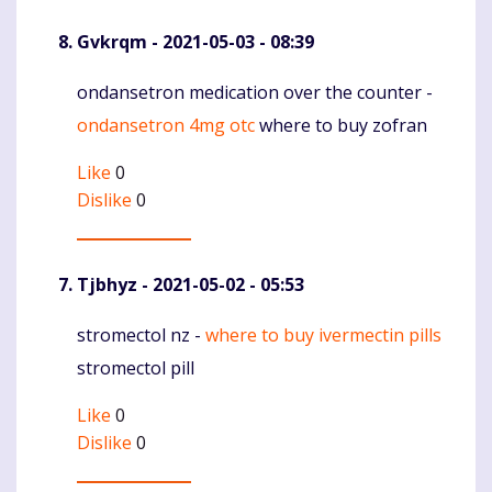
Gvkrqm
- 2021-05-03 - 08:39
ondansetron medication over the counter -
Komentaras
ondansetron 4mg otc
where to buy zofran
Like
0
Dislike
0
Tjbhyz
- 2021-05-02 - 05:53
stromectol nz -
where to buy ivermectin pills
Komentaras
stromectol pill
Like
0
Dislike
0