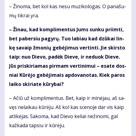
– Ži­no­ma, bet kol kas ne­su mu­zi­ko­lo­gas. O pa­na­šu­
mų tik­rai yra.
– Ži­nau, kad kom­pli­men­tus Jums sun­ku pri­im­ti,
bet pa­ber­siu pa­gy­rų. Tuo la­biau kad dzū­kai lin­
kę sa­vaip žmo­nių ge­bė­ji­mus ver­tin­ti. Jie skirs­to
taip: nuo Die­vo, pa­dėk Die­ve, ir ne­duok Die­ve.
Jūs pri­ski­ria­mas pir­mam ver­ti­ni­mui – esa­te dos­
niai Kū­rė­jo ge­bė­ji­mais ap­do­va­no­tas. Kiek pa­ros
lai­ko ski­ria­te kū­ry­bai?
– Ačiū už kom­pli­men­tus. Bet, kaip ir mi­nė­jau, aš sa­
vęs ne­lai­kau kū­rė­ju. Aš kol kas sce­no­je dar vis kaip
at­li­kė­jas. Sa­ko­ma, kad Die­vo ke­liai ne­ži­no­mi, gal
kaž­ka­da tap­siu ir kū­rė­ju.