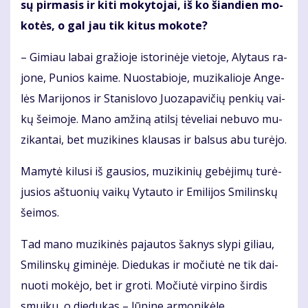
sų pir­ma­sis ir ki­ti mo­ky­to­jai, iš ko šian­dien mo­
ko­tės, o gal jau tik ki­tus mo­ko­te?
– Gi­miau la­bai gra­žio­je is­to­ri­nė­je vie­to­je, Aly­taus ra­
jo­ne, Pu­nios kai­me. Nuo­sta­bio­je, mu­zi­ka­lio­je An­ge­
lės Ma­ri­jo­nos ir Sta­nis­lo­vo Juo­za­pa­vi­čių pen­kių vai­
kų šei­mo­je. Ma­no am­ži­ną atil­sį tė­ve­liai ne­bu­vo mu­
zi­kan­tai, bet mu­zi­ki­nes klau­sas ir bal­sus abu tu­rė­jo.
Ma­my­tė ki­lu­si iš gau­sios, mu­zi­ki­nių ge­bė­ji­mų tu­rė­
ju­sios aš­tuo­nių vai­kų Vy­tau­to ir Emi­li­jos Smi­lins­kų
šei­mos.
Tad ma­no mu­zi­ki­nės pa­jau­tos šak­nys sly­pi gi­liau,
Smi­lins­kų gi­mi­nė­je. Die­du­kas ir mo­čiu­tė ne tik dai­
nuo­ti mo­kė­jo, bet ir gro­ti. Mo­čiu­tė vir­pi­no šir­dis
smui­ku, o die­du­kas – lū­pi­ne ar­mo­ni­kė­le.