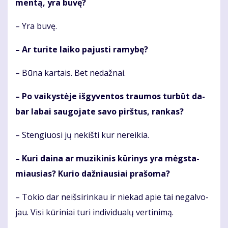
men­tą, yra bu­vę?
– Yra bu­vę.
– Ar tu­ri­te lai­ko pa­jus­ti ra­my­bę?
– Bū­na kar­tais. Bet ne­daž­nai.
– Po vai­kys­tė­je iš­gy­ven­tos trau­mos tur­būt da­
bar la­bai sau­go­ja­te sa­vo pirš­tus, ran­kas?
– Sten­giuo­si jų ne­kiš­ti kur ne­rei­kia.
– Ku­ri dai­na ar mu­zi­ki­nis kū­ri­nys yra mėgs­ta­
miau­sias? Ku­rio daž­niau­siai pra­šo­ma?
– To­kio dar ne­iš­si­rin­kau ir nie­kad apie tai ne­gal­vo­
jau. Vi­si kū­ri­niai tu­ri in­di­vi­du­a­lų ver­ti­ni­mą.