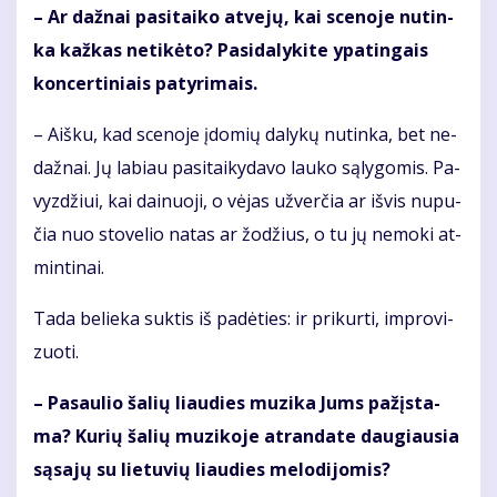
– Ar daž­nai pa­si­tai­ko at­ve­jų, kai sce­no­je nu­tin­
ka kaž­kas ne­ti­kė­to? Pa­si­da­ly­ki­te ypa­tin­gais
kon­cer­ti­niais pa­ty­ri­mais.
– Aiš­ku, kad sce­no­je įdo­mių da­ly­kų nu­tin­ka, bet ne­
daž­nai. Jų la­biau pa­si­tai­ky­da­vo lau­ko są­ly­go­mis. Pa­
vyz­džiui, kai dai­nuo­ji, o vė­jas už­ver­čia ar iš­vis nu­pu­
čia nuo sto­ve­lio na­tas ar žo­džius, o tu jų ne­mo­ki at­
min­ti­nai.
Ta­da be­lie­ka suk­tis iš pa­dė­ties: ir pri­kur­ti, im­pro­vi­
zuo­ti.
– Pa­sau­lio ša­lių liau­dies mu­zi­ka Jums pa­žįs­ta­
ma? Ku­rių ša­lių mu­zi­ko­je at­ran­da­te dau­giau­sia
są­sa­jų su lie­tu­vių liau­dies me­lo­di­jo­mis?