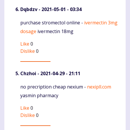
Dqbdzv
- 2021-05-01 - 03:34
purchase stromectol online -
ivermectin 3mg
Komentaras
dosage
ivermectin 18mg
Like
0
Dislike
0
Chzhoi
- 2021-04-29 - 21:11
no precription cheap nexium -
nexipll.com
Komentaras
yasmin pharmacy
Like
0
Dislike
0