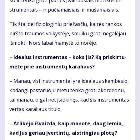
ko ir ten­ka gro­ti pa­čiais įvai­riau­siais mu­zi­kos in­
stru­men­tais – ir pu­čia­mai­siais, ir mu­ša­mai­siais.
Tik štai dėl fi­zio­lo­gi­nių prie­žas­čių, kai­rės ran­kos
pirš­to trau­mos vai­kys­tė­je, smui­ku gro­ti ne­ga­lė­jau
iš­mok­ti. Nors la­bai ma­my­tė to no­rė­jo.
– Ide­a­lus in­stru­men­tas – koks jis? Ką pri­skir­tu­
mė­te prie in­stru­men­tų ka­ra­liaus?
– Ma­nau, vi­si in­stru­men­tai yra ide­a­laus skam­be­sio.
Ka­dan­gi pas­ta­ruo­ju me­tu ten­ka gro­ti akor­de­o­nu,
tai ma­nau, o gal net įsi­ti­ki­nęs, kad šis in­stru­men­tas
ver­tas ka­ra­liaus ti­tu­lo.
– At­li­kė­jo iš­vaiz­da, kaip ma­no­te, daug le­mia,
kad Jus ge­riau įver­tin­tų, aist­rin­giau plo­tų?