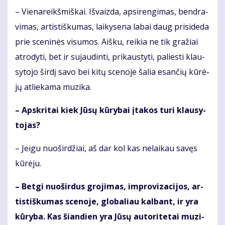
– Vie­na­reikš­miš­kai. Iš­vaiz­da, ap­si­ren­gi­mas, ben­dra­
vi­mas, ar­tis­tiš­ku­mas, lai­ky­se­na la­bai daug pri­si­de­da
prie sce­ni­nės vi­su­mos. Aiš­ku, rei­kia ne tik gra­žiai
at­ro­dy­ti, bet ir su­jau­din­ti, pri­kaus­ty­ti, pa­lies­ti klau­
sy­to­jo šir­dį sa­vo bei ki­tų sce­no­je ša­lia esan­čių kū­rė­
jų at­lie­ka­ma mu­zi­ka.
– Ap­skri­tai kiek Jū­sų kū­ry­bai įta­kos tu­ri klau­sy­
to­jas?
– Jei­gu nuo­šir­džiai, aš dar kol kas ne­lai­kau sa­vęs
kū­rė­ju.
– Bet­gi nuo­šir­dus gro­ji­mas, im­pro­vi­za­ci­jos, ar­
tis­tiš­ku­mas sce­no­je, glo­ba­liau kal­bant, ir yra
kū­ry­ba. Kas šian­dien yra Jū­sų au­to­ri­te­tai mu­zi­