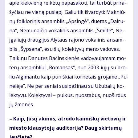
apie kiek­vie­ną rei­kė­tų pa­pa­sa­ko­ti, tai tur­būt pri­ra­
šy­čiau ne vie­ną pus­la­pį. Ga­liu tik iš­var­dy­ti: Mak­niū­
nų fol­klo­ri­nis an­sam­blis „Ap­sin­gė“, du­e­tas „Dai­rū­
na“, Ne­mu­nai­čio vo­ka­li­nis an­sam­blis „Smil­tė“, Ne­
įga­lių­jų drau­gi­jos Aly­taus ra­jo­no vo­ka­li­nis an­sam­
blis „Šyp­se­na“, esu šių ko­lek­ty­vų me­no va­do­vas.
Tal­ki­nu Da­nu­tės Ba­čins­kie­nės va­do­vau­ja­mam mo­
te­rų an­sam­bliui „Ro­man­sas“, nuo 2003-ių­jų su bro­
liu Al­gi­man­tu kaip pu­niš­kiai kor­ne­tais gro­ja­me „Pu­
ne­lė­je“. Ne per se­niai su­si­pa­ži­nau su Užu­ba­lių ko­
lek­ty­vu. Ko­lek­ty­vai – pui­kūs, nuo­sta­būs, nuo­šir­dūs
jų žmo­nės.
– Kaip, Jū­sų aki­mis, at­ro­do kai­miš­kų vie­to­vių ir
mies­to klau­sy­to­jų au­di­to­ri­ja? Daug skir­tu­mų
jau­čia­te?