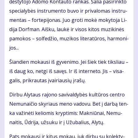
dės­ty­to­jo Ado­mo Kon­tau­to ran­kas. Ša­lia pa­si­rink­to
spe­cia­ly­bės in­stru­men­to bu­vo ir pri­va­lo­mas in­stru­
men­tas – for­te­pi­jo­nas. Juo gro­ti mo­kė mo­ky­to­ja Li­
di­ja Dorf­man. Aiš­ku, lau­kė ir vi­sos ki­tos mu­zi­ki­nės
pa­mo­kos – sol­fe­džio, mu­zi­kos li­te­ra­tū­ros, har­mo­ni­
jos...
Šian­dien mo­kau­si iš gy­ve­ni­mo. Jei šiek tiek tiks­liau –
iš daug ko, net­gi iš sa­vęs. Ir iš in­ter­ne­to. Jis – vi­sa­
ga­lis, pri­krau­tas įvai­riau­sių įra­šų.
Dir­bu Aly­taus ra­jo­no sa­vi­val­dy­bės kul­tū­ros cen­tro
Ne­mu­nai­čio sky­riaus me­no va­do­vu. Bet į dar­bą ten­
ka va­ži­nė­ti ke­lio­mis kryp­ti­mis: Mak­niū­nai, Ne­mu­
nai­tis, Ūd­ri­ja, už­su­ku ir į Užu­ba­lius, Aly­tų.
Pats mo­kau­si ir ki­tus mo­kau, juk dir­bu su ko­lek­ty­