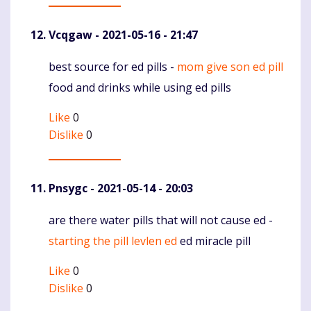
Vcqgaw
- 2021-05-16 - 21:47
best source for ed pills -
mom give son ed pill
Komentaras
food and drinks while using ed pills
Like
0
Dislike
0
Pnsygc
- 2021-05-14 - 20:03
are there water pills that will not cause ed -
Komentaras
starting the pill levlen ed
ed miracle pill
Like
0
Dislike
0