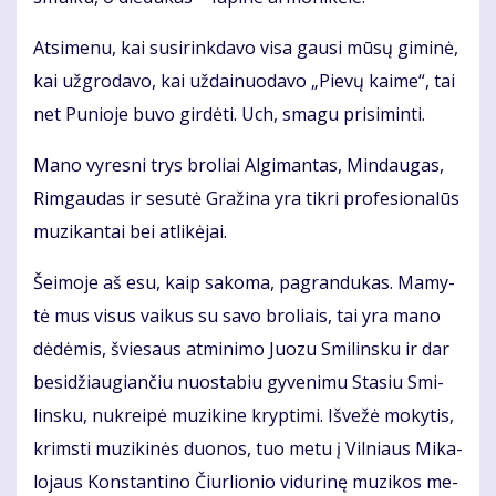
At­si­me­nu, kai su­si­rink­da­vo vi­sa gau­si mū­sų gi­mi­nė,
kai už­gro­da­vo, kai už­dai­nuo­da­vo „Pie­vų kai­me“, tai
net Pu­nio­je bu­vo gir­dė­ti. Uch, sma­gu pri­si­min­ti.
Ma­no vy­res­ni trys bro­liai Al­gi­man­tas, Min­dau­gas,
Rim­gau­das ir se­su­tė Gra­ži­na yra tik­ri pro­fe­sio­na­lūs
mu­zi­kan­tai bei at­li­kė­jai.
Šei­mo­je aš esu, kaip sa­ko­ma, pa­gran­du­kas. Ma­my­
tė mus vi­sus vai­kus su sa­vo bro­liais, tai yra ma­no
dė­dė­mis, švie­saus at­mi­ni­mo Juo­zu Smi­lins­ku ir dar
be­si­džiau­gian­čiu nuo­sta­biu gy­ve­ni­mu Sta­siu Smi­
lins­ku, nu­krei­pė mu­zi­ki­ne kryp­ti­mi. Iš­ve­žė mo­ky­tis,
krims­ti mu­zi­ki­nės duo­nos, tuo me­tu į Vil­niaus Mi­ka­
lo­jaus Kon­stan­ti­no Čiur­lio­nio vi­du­ri­nę mu­zi­kos me­