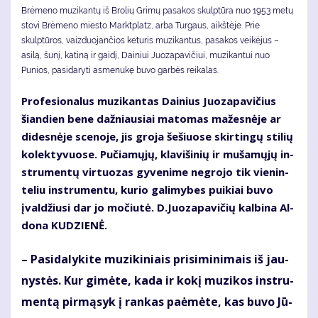
Brėmeno muzikantų iš Brolių Grimų pasakos skulptūra nuo 1953 metų
stovi Brėmeno miesto Marktplatz, arba Turgaus, aikštėje. Prie
skulptūros, vaizduojančios keturis muzikantus, pasakos veikėjus –
asilą, šunį, katiną ir gaidį, Dainiui Juozapavičiui, muzikantui nuo
Punios, pasidaryti asmenukę buvo garbės reikalas.
Pro­fe­sio­na­lus mu­zi­kan­tas Dai­nius Juo­za­pa­vi­čius
šian­dien be­ne daž­niau­siai ma­to­mas ma­žes­nė­je ar
di­des­nė­je sce­no­je, jis gro­ja še­šiuo­se skir­tin­gų sti­lių
ko­lek­ty­vuo­se. Pu­čia­mų­jų, kla­vi­ši­nių ir mu­ša­mų­jų in­
stru­men­tų vir­tuo­zas gy­ve­ni­me ne­gro­jo tik vie­nin­
te­liu in­stru­men­tu, ku­rio ga­li­my­bes pui­kiai bu­vo
įval­džiu­si dar jo mo­čiu­tė. D.Juo­za­pa­vi­čių kal­bi­na Al­
do­na KU­DZIE­NĖ.
– Pa­si­da­ly­ki­te mu­zi­ki­niais pri­si­mi­ni­mais iš jau­
nys­tės. Kur gi­mė­te, ka­da ir ko­kį mu­zi­kos in­stru­
men­tą pir­mą­syk į ran­kas pa­ė­mė­te, kas bu­vo Jū­