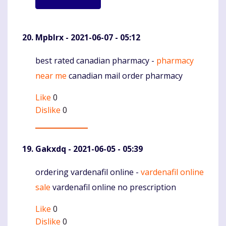
Mpblrx
- 2021-06-07 - 05:12
best rated canadian pharmacy -
pharmacy
Komentaras
near me
canadian mail order pharmacy
Like
0
Dislike
0
Gakxdq
- 2021-06-05 - 05:39
ordering vardenafil online -
vardenafil online
Komentaras
sale
vardenafil online no prescription
Like
0
Dislike
0