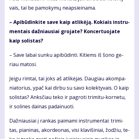
vais, tai be pa­mo­ky­mų neap­si­ei­na­ma.
– Api­bū­din­ki­te sa­ve kaip at­li­kė­ją. Ko­kiais in­stru­
men­tais daž­niau­siai gro­ja­te? Kon­cer­tuo­ja­te
kaip so­lis­tas?
– Sa­ve la­bai sun­ku api­bū­din­ti. Ki­tiems iš šo­no ge­
riau ma­to­si.
Jei­gu rim­tai, tai joks aš at­li­kė­jas. Dau­giau akom­pa­
nia­to­rius, ypač kai dir­bu su sa­vo ko­lek­ty­vais. O kaip
so­lis­tas? Anks­čiau te­ko ir pa­gro­ti tri­mi­tu-kor­ne­tu,
ir so­li­nes dai­nas pa­dai­nuo­ti.
Daž­niau­siai į ran­kas pa­ima­mi in­stru­men­tai: tri­mi­
tas, pia­ni­nas, akor­de­o­nas, vi­si kla­vi­ši­niai, žo­džiu, te­