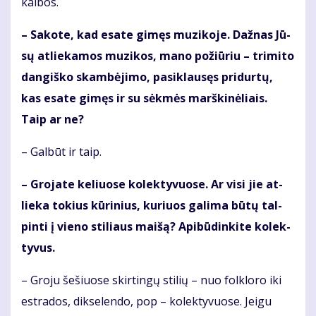
kal­bos.
– Sa­ko­te, kad esa­te gi­męs mu­zi­ko­je. Daž­nas Jū­
sų at­lie­ka­mos mu­zi­kos, ma­no po­žiū­riu – tri­mi­to
dan­giš­ko skam­bė­ji­mo, pa­si­klau­sęs pri­dur­tų,
kas esa­te gi­męs ir su sėk­mės marš­ki­nė­liais.
Taip ar ne?
– Gal­būt ir taip.
– Gro­ja­te ke­liuo­se ko­lek­ty­vuo­se. Ar vi­si jie at­
lie­ka to­kius kū­ri­nius, ku­riuos ga­li­ma bū­tų tal­
pin­ti į vie­no sti­liaus mai­šą? Api­bū­din­ki­te ko­lek­
ty­vus.
– Gro­ju še­šiuo­se skir­tin­gų sti­lių – nuo fol­klo­ro iki
est­ra­dos, dik­se­len­do, pop – ko­lek­ty­vuo­se. Jei­gu