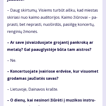
– Daug skir­tu­mų. Vi­siems tur­būt aiš­ku, kad mies­tas
ski­ria­si nuo kai­mo au­di­to­ri­jos. Kai­mo žiū­ro­vai – pa­
pras­ti, bet ne­pras­ti, nuo­šir­dūs, pa­si­il­gę kon­cer­tų,
ren­gi­nių žmo­nės.
– Ar sa­ve įsi­vaiz­duo­ja­te gro­jan­tį pan­kro­ką ar
me­ta­lą? Gal pa­aug­lys­tė­je bū­ta tam aist­ros?
– Ne.
– Kon­cer­tuo­ja­te įvai­rio­se erd­vė­se, kur vi­suo­met
gro­da­mas jau­čia­tės sa­vas?
– Lie­tu­vo­je, Dai­na­vos kraš­te.
– O die­nų, kai ne­si­no­ri žiū­rė­ti į mu­zi­kos in­stru­