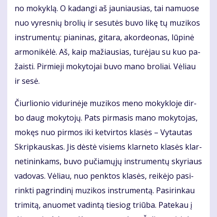
no mo­kyk­lą. O ka­dan­gi aš jau­niau­sias, tai na­muo­se
nuo vy­res­nių bro­lių ir se­su­tės bu­vo li­kę tų mu­zi­kos
in­stru­men­tų: pia­ni­nas, gi­ta­ra, akor­de­o­nas, lū­pi­nė
ar­mo­ni­kė­lė. Aš, kaip ma­žiau­sias, tu­rė­jau su kuo pa­
žais­ti. Pir­mie­ji mo­ky­to­jai bu­vo ma­no bro­liai. Vė­liau
ir se­sė.
Čiur­lio­nio vi­du­ri­nė­je mu­zi­kos me­no mo­kyk­lo­je dir­
bo daug mo­ky­to­jų. Pats pir­ma­sis ma­no mo­ky­to­jas,
mo­kęs nuo pir­mos iki ket­vir­tos kla­sės – Vy­tau­tas
Skrip­kaus­kas. Jis dės­tė vi­siems klar­ne­to kla­sės klar­
ne­ti­nin­kams, bu­vo pu­čia­mų­jų in­stru­men­tų sky­riaus
va­do­vas. Vė­liau, nuo penk­tos kla­sės, rei­kė­jo pa­si­
rink­ti pa­grin­di­nį mu­zi­kos in­stru­men­tą. Pa­si­rin­kau
tri­mi­tą, anuo­met va­din­tą tie­siog triū­ba. Pa­te­kau į