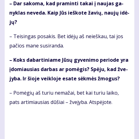
– Dar sa­ko­ma, kad pra­min­ti ta­kai į nau­jas ga­
nyk­las ne­ve­da. Kaip Jūs ieš­ko­te ža­vių, nau­jų idė­
jų?
– Tei­sin­gas po­sa­kis. Bet idė­jų aš nei­eš­kau, tai jos
pa­čios ma­ne su­si­ran­da.
– Koks da­bar­ti­nia­me Jū­sų gy­ve­ni­mo pe­ri­ode yra
įdo­miau­sias dar­bas ar po­mė­gis? Spė­ju, kad žve­
jy­ba. Ir šio­je veik­lo­je esa­te sėk­mės žmo­gus?
– Po­mė­gių aš tu­riu ne­ma­žai, bet kai tu­riu lai­ko,
pats ar­ti­miau­sias dū­šiai – žve­jy­ba. At­spė­jo­te.