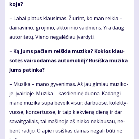
ko­je?
– La­bai pla­tus klau­si­mas. Žiū­rint, ko man rei­kia –
dai­na­vi­mo, gro­ji­mo, ak­to­ri­nio vaid­mens. Yra daug
au­to­ri­te­tų. Vie­no ne­ga­lė­čiau įvar­dy­ti.
– Ką Jums pa­čiam reiš­kia mu­zi­ka? Ko­kios klau­
so­tės vai­ruo­da­mas au­to­mo­bi­lį? Ru­siš­ka mu­zi­ka
Jums pa­tin­ka?
– Mu­zi­ka – ma­no gy­ve­ni­mas. Aš jau gi­miau mu­zi­ko­
je. Įvai­rio­je. Mu­zi­ka – kas­die­ni­nė duo­na. Ka­dan­gi
ma­ne mu­zi­ka su­pa be­veik vi­sur: dar­buo­se, ko­lek­ty­
vuo­se, kon­cer­tuo­se, ir taip kiek­vie­ną die­ną ir dar
sa­vait­ga­liais, tai ma­ši­no­je aš nie­ko ne­klau­sau, ne­
bent ra­di­jo. O apie ru­siš­kas dai­nas ne­ga­li bū­ti nė