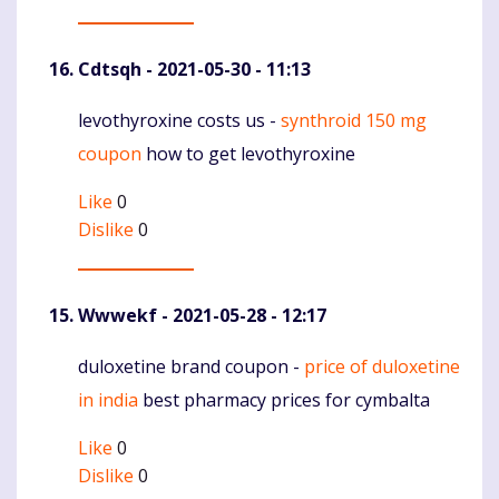
Cdtsqh
- 2021-05-30 - 11:13
levothyroxine costs us -
synthroid 150 mg
Komentaras
coupon
how to get levothyroxine
Like
0
Dislike
0
Wwwekf
- 2021-05-28 - 12:17
duloxetine brand coupon -
price of duloxetine
Komentaras
in india
best pharmacy prices for cymbalta
Like
0
Dislike
0