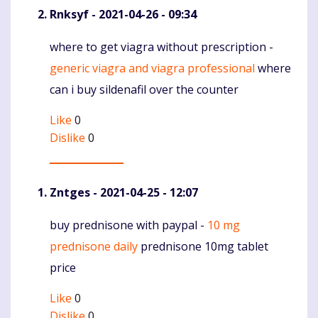
Rnksyf
- 2021-04-26 - 09:34
where to get viagra without prescription -
Komentaras
generic viagra and viagra professional
where
can i buy sildenafil over the counter
Like
0
Dislike
0
Zntges
- 2021-04-25 - 12:07
buy prednisone with paypal -
10 mg
Komentaras
prednisone daily
prednisone 10mg tablet
price
Like
0
Dislike
0