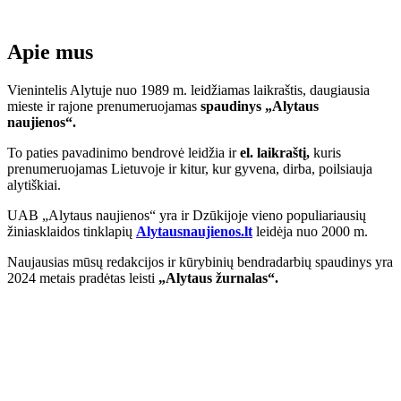
Apie mus
Vienintelis Alytuje nuo 1989 m. leidžiamas laikraštis, daugiausia
mieste ir rajone prenumeruojamas
spaudinys „Alytaus
naujienos“.
To paties pavadinimo bendrovė leidžia ir
el. laikraštį,
kuris
prenumeruojamas Lietuvoje ir kitur, kur gyvena, dirba, poilsiauja
alytiškiai.
UAB „Alytaus naujienos“ yra ir Dzūkijoje vieno populiariausių
žiniasklaidos tinklapių
Alytausnaujienos.lt
leidėja nuo 2000 m.
Naujausias mūsų redakcijos ir kūrybinių bendradarbių spaudinys yra
2024 metais pradėtas leisti
„Alytaus žurnalas“.