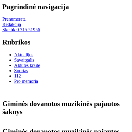
Pagrindinė navigacija
Prenumerata
Redakcija
Skelbk 0 315 51956
Rubrikos
Aktualijos
Savaitgalis
Aldutės kraitė
Sportas
112
Pro memoria
Gi­mi­nės do­va­no­tos mu­zi­ki­nės pa­jau­tos
šak­nys
Gi­mi­nės do­va­no­tos mu­zi­ki­nės pa­jau­tos