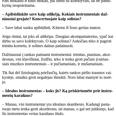
Pats mo­kau­si ir ki­tus mo­kau, juk dir­bu su ko­lek­ty­vais, tai be pa­mo­
ky­mų neap­si­ei­na­ma.
– Api­bū­din­ki­te sa­ve kaip at­li­kė­ją. Ko­kiais in­stru­men­tais daž­
niau­siai gro­ja­te? Kon­cer­tuo­ja­te kaip so­lis­tas?
– Sa­ve la­bai sun­ku api­bū­din­ti. Ki­tiems iš šo­no ge­riau ma­to­si.
Jei­gu rim­tai, tai joks aš at­li­kė­jas. Dau­giau akom­pa­nia­to­rius, ypač kai
dir­bu su sa­vo ko­lek­ty­vais. O kaip so­lis­tas? Anks­čiau te­ko ir pa­gro­ti
tri­mi­tu-kor­ne­tu, ir so­li­nes dai­nas pa­dai­nuo­ti.
Daž­niau­siai į ran­kas pa­ima­mi in­stru­men­tai: tri­mi­tas, pia­ni­nas, akor­
de­o­nas, vi­si kla­vi­ši­niai, žo­džiu, te­ko ir ten­ka gro­ti pa­čiais įvai­riau­
siais mu­zi­kos in­stru­men­tais – ir pu­čia­mai­siais, ir mu­ša­mai­siais.
Tik štai dėl fi­zio­lo­gi­nių prie­žas­čių, kai­rės ran­kos pirš­to trau­mos vai­
kys­tė­je, smui­ku gro­ti ne­ga­lė­jau iš­mok­ti. Nors la­bai ma­my­tė to no­rė­
jo.
– Ide­a­lus in­stru­men­tas – koks jis? Ką pri­skir­tu­mė­te prie in­stru­
men­tų ka­ra­liaus?
– Ma­nau, vi­si in­stru­men­tai yra ide­a­laus skam­be­sio. Ka­dan­gi pas­ta­
ruo­ju me­tu ten­ka gro­ti akor­de­o­nu, tai ma­nau, o gal net įsi­ti­ki­nęs, kad
šis in­stru­men­tas ver­tas ka­ra­liaus ti­tu­lo.