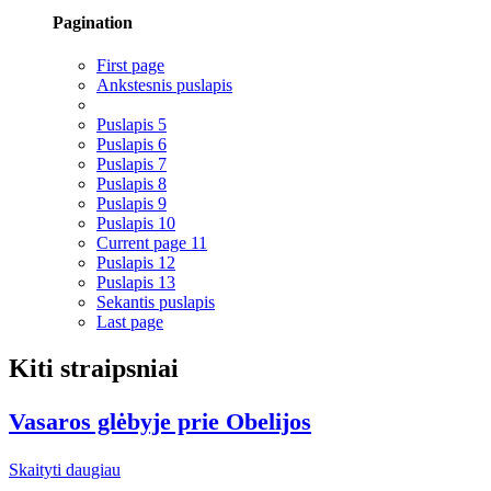
Pagination
First page
Ankstesnis puslapis
Puslapis
5
Puslapis
6
Puslapis
7
Puslapis
8
Puslapis
9
Puslapis
10
Current page
11
Puslapis
12
Puslapis
13
Sekantis puslapis
Last page
Kiti straipsniai
Vasaros glėbyje prie Obelijos
Skaityti daugiau