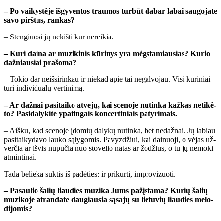
– Po vai­kys­tė­je iš­gy­ven­tos trau­mos tur­būt da­bar la­bai sau­go­ja­te
sa­vo pirš­tus, ran­kas?
– Sten­giuo­si jų ne­kiš­ti kur ne­rei­kia.
– Ku­ri dai­na ar mu­zi­ki­nis kū­ri­nys yra mėgs­ta­miau­sias? Ku­rio
daž­niau­siai pra­šo­ma?
– To­kio dar ne­iš­si­rin­kau ir nie­kad apie tai ne­gal­vo­jau. Vi­si kū­ri­niai
tu­ri in­di­vi­du­a­lų ver­ti­ni­mą.
– Ar daž­nai pa­si­tai­ko at­ve­jų, kai sce­no­je nu­tin­ka kaž­kas ne­ti­kė­
to? Pa­si­da­ly­ki­te ypa­tin­gais kon­cer­ti­niais pa­ty­ri­mais.
– Aiš­ku, kad sce­no­je įdo­mių da­ly­kų nu­tin­ka, bet ne­daž­nai. Jų la­biau
pa­si­tai­ky­da­vo lau­ko są­ly­go­mis. Pa­vyz­džiui, kai dai­nuo­ji, o vė­jas už­
ver­čia ar iš­vis nu­pu­čia nuo sto­ve­lio na­tas ar žo­džius, o tu jų ne­mo­ki
at­min­ti­nai.
Ta­da be­lie­ka suk­tis iš pa­dė­ties: ir pri­kur­ti, im­pro­vi­zuo­ti.
– Pa­sau­lio ša­lių liau­dies mu­zi­ka Jums pa­žįs­ta­ma? Ku­rių ša­lių
mu­zi­ko­je at­ran­da­te dau­giau­sia są­sa­jų su lie­tu­vių liau­dies me­lo­
di­jo­mis?