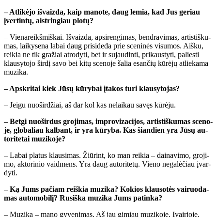
– At­li­kė­jo iš­vaiz­da, kaip ma­no­te, daug le­mia, kad Jus ge­riau
įver­tin­tų, aist­rin­giau plo­tų?
– Vie­na­reikš­miš­kai. Iš­vaiz­da, ap­si­ren­gi­mas, ben­dra­vi­mas, ar­tis­tiš­ku­
mas, lai­ky­se­na la­bai daug pri­si­de­da prie sce­ni­nės vi­su­mos. Aiš­ku,
rei­kia ne tik gra­žiai at­ro­dy­ti, bet ir su­jau­din­ti, pri­kaus­ty­ti, pa­lies­ti
klau­sy­to­jo šir­dį sa­vo bei ki­tų sce­no­je ša­lia esan­čių kū­rė­jų at­lie­ka­ma
mu­zi­ka.
– Ap­skri­tai kiek Jū­sų kū­ry­bai įta­kos tu­ri klau­sy­to­jas?
– Jei­gu nuo­šir­džiai, aš dar kol kas ne­lai­kau sa­vęs kū­rė­ju.
– Bet­gi nuo­šir­dus gro­ji­mas, im­pro­vi­za­ci­jos, ar­tis­tiš­ku­mas sce­no­
je, glo­ba­liau kal­bant, ir yra kū­ry­ba. Kas šian­dien yra Jū­sų au­
to­ri­te­tai mu­zi­ko­je?
– La­bai pla­tus klau­si­mas. Žiū­rint, ko man rei­kia – dai­na­vi­mo, gro­ji­
mo, ak­to­ri­nio vaid­mens. Yra daug au­to­ri­te­tų. Vie­no ne­ga­lė­čiau įvar­
dy­ti.
– Ką Jums pa­čiam reiš­kia mu­zi­ka? Ko­kios klau­so­tės vai­ruo­da­
mas au­to­mo­bi­lį? Ru­siš­ka mu­zi­ka Jums pa­tin­ka?
– Mu­zi­ka – ma­no gy­ve­ni­mas. Aš jau gi­miau mu­zi­ko­je. Įvai­rio­je.