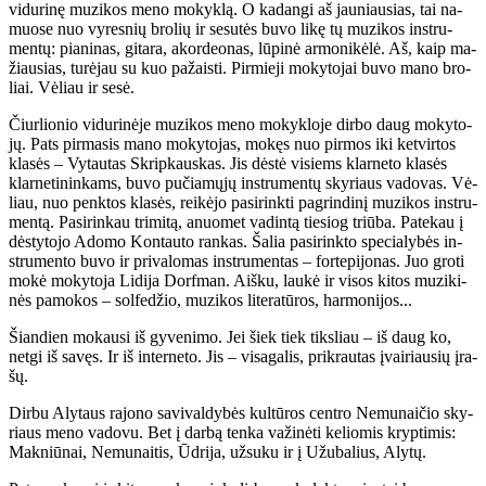
vi­du­ri­nę mu­zi­kos me­no mo­kyk­lą. O ka­dan­gi aš jau­niau­sias, tai na­
muo­se nuo vy­res­nių bro­lių ir se­su­tės bu­vo li­kę tų mu­zi­kos in­stru­
men­tų: pia­ni­nas, gi­ta­ra, akor­de­o­nas, lū­pi­nė ar­mo­ni­kė­lė. Aš, kaip ma­
žiau­sias, tu­rė­jau su kuo pa­žais­ti. Pir­mie­ji mo­ky­to­jai bu­vo ma­no bro­
liai. Vė­liau ir se­sė.
Čiur­lio­nio vi­du­ri­nė­je mu­zi­kos me­no mo­kyk­lo­je dir­bo daug mo­ky­to­
jų. Pats pir­ma­sis ma­no mo­ky­to­jas, mo­kęs nuo pir­mos iki ket­vir­tos
kla­sės – Vy­tau­tas Skrip­kaus­kas. Jis dės­tė vi­siems klar­ne­to kla­sės
klar­ne­ti­nin­kams, bu­vo pu­čia­mų­jų in­stru­men­tų sky­riaus va­do­vas. Vė­
liau, nuo penk­tos kla­sės, rei­kė­jo pa­si­rink­ti pa­grin­di­nį mu­zi­kos in­stru­
men­tą. Pa­si­rin­kau tri­mi­tą, anuo­met va­din­tą tie­siog triū­ba. Pa­te­kau į
dės­ty­to­jo Ado­mo Kon­tau­to ran­kas. Ša­lia pa­si­rink­to spe­cia­ly­bės in­
stru­men­to bu­vo ir pri­va­lo­mas in­stru­men­tas – for­te­pi­jo­nas. Juo gro­ti
mo­kė mo­ky­to­ja Li­di­ja Dorf­man. Aiš­ku, lau­kė ir vi­sos ki­tos mu­zi­ki­
nės pa­mo­kos – sol­fe­džio, mu­zi­kos li­te­ra­tū­ros, har­mo­ni­jos...
Šian­dien mo­kau­si iš gy­ve­ni­mo. Jei šiek tiek tiks­liau – iš daug ko,
net­gi iš sa­vęs. Ir iš in­ter­ne­to. Jis – vi­sa­ga­lis, pri­krau­tas įvai­riau­sių įra­
šų.
Dir­bu Aly­taus ra­jo­no sa­vi­val­dy­bės kul­tū­ros cen­tro Ne­mu­nai­čio sky­
riaus me­no va­do­vu. Bet į dar­bą ten­ka va­ži­nė­ti ke­lio­mis kryp­ti­mis:
Mak­niū­nai, Ne­mu­nai­tis, Ūd­ri­ja, už­su­ku ir į Užu­ba­lius, Aly­tų.