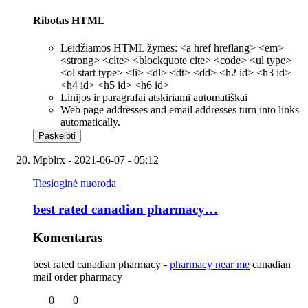
Ribotas HTML
Leidžiamos HTML žymės: <a href hreflang> <em>
<strong> <cite> <blockquote cite> <code> <ul type>
<ol start type> <li> <dl> <dt> <dd> <h2 id> <h3 id>
<h4 id> <h5 id> <h6 id>
Linijos ir paragrafai atskiriami automatiškai
Web page addresses and email addresses turn into links
automatically.
Mpblrx
- 2021-06-07 - 05:12
Tiesioginė nuoroda
best rated canadian pharmacy…
Komentaras
best rated canadian pharmacy -
pharmacy near me
canadian
mail order pharmacy
0
0