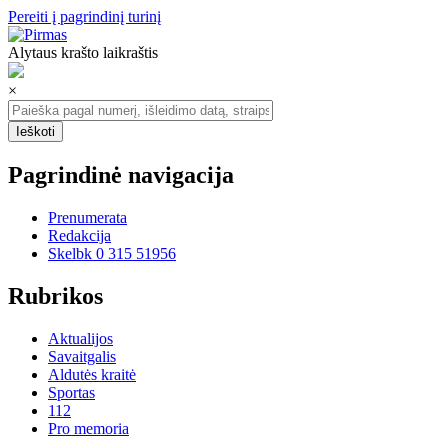
Pereiti į pagrindinį turinį
Alytaus krašto laikraštis
×
Pagrindinė navigacija
Prenumerata
Redakcija
Skelbk 0 315 51956
Rubrikos
Aktualijos
Savaitgalis
Aldutės kraitė
Sportas
112
Pro memoria