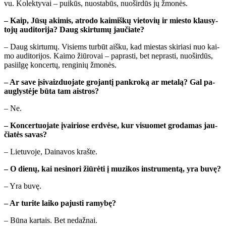
vu. Ko­lek­ty­vai – pui­kūs, nuo­sta­būs, nuo­šir­dūs jų žmo­nės.
– Kaip, Jū­sų aki­mis, at­ro­do kai­miš­kų vie­to­vių ir mies­to klau­sy­
to­jų au­di­to­ri­ja? Daug skir­tu­mų jau­čia­te?
– Daug skir­tu­mų. Vi­siems tur­būt aiš­ku, kad mies­tas ski­ria­si nuo kai­
mo au­di­to­ri­jos. Kai­mo žiū­ro­vai – pa­pras­ti, bet ne­pras­ti, nuo­šir­dūs,
pa­si­il­gę kon­cer­tų, ren­gi­nių žmo­nės.
– Ar sa­ve įsi­vaiz­duo­ja­te gro­jan­tį pan­kro­ką ar me­ta­lą? Gal pa­
aug­lys­tė­je bū­ta tam aist­ros?
– Ne.
– Kon­cer­tuo­ja­te įvai­rio­se erd­vė­se, kur vi­suo­met gro­da­mas jau­
čia­tės sa­vas?
– Lie­tu­vo­je, Dai­na­vos kraš­te.
– O die­nų, kai ne­si­no­ri žiū­rė­ti į mu­zi­kos in­stru­men­tą, yra bu­vę?
– Yra bu­vę.
– Ar tu­ri­te lai­ko pa­jus­ti ra­my­bę?
– Bū­na kar­tais. Bet ne­daž­nai.