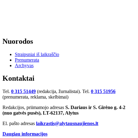
Nuorodos
Straipsniai iš laikraščio
Prenumerata
Archyvas
Kontaktai
Tel.
0 315 51449
(redakcija, žurnalistai). Tel.
0 315 51956
(prenumerata, reklama, skelbimai)
Redakcijos, priimamojo adresas
S. Dariaus ir S. Girėno g. 4-2
(nuo gatvės pusės), LT-62137, Alytus
El. pašto adresas
laikrastis@alytausnaujienos.lt
Daugiau informacijos