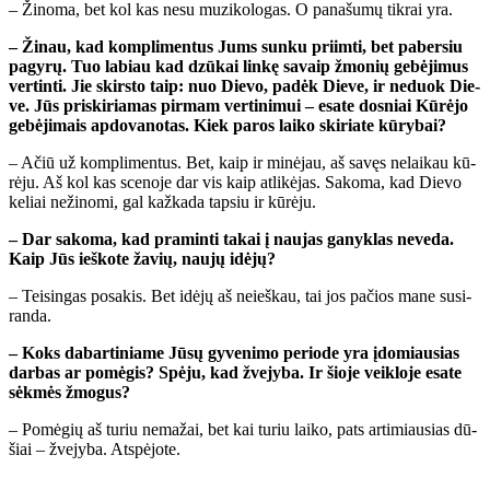
– Ži­no­ma, bet kol kas ne­su mu­zi­ko­lo­gas. O pa­na­šu­mų tik­rai yra.
– Ži­nau, kad kom­pli­men­tus Jums sun­ku pri­im­ti, bet pa­ber­siu
pa­gy­rų. Tuo la­biau kad dzū­kai lin­kę sa­vaip žmo­nių ge­bė­ji­mus
ver­tin­ti. Jie skirs­to taip: nuo Die­vo, pa­dėk Die­ve, ir ne­duok Die­
ve. Jūs pri­ski­ria­mas pir­mam ver­ti­ni­mui – esa­te dos­niai Kū­rė­jo
ge­bė­ji­mais ap­do­va­no­tas. Kiek pa­ros lai­ko ski­ria­te kū­ry­bai?
– Ačiū už kom­pli­men­tus. Bet, kaip ir mi­nė­jau, aš sa­vęs ne­lai­kau kū­
rė­ju. Aš kol kas sce­no­je dar vis kaip at­li­kė­jas. Sa­ko­ma, kad Die­vo
ke­liai ne­ži­no­mi, gal kaž­ka­da tap­siu ir kū­rė­ju.
– Dar sa­ko­ma, kad pra­min­ti ta­kai į nau­jas ga­nyk­las ne­ve­da.
Kaip Jūs ieš­ko­te ža­vių, nau­jų idė­jų?
– Tei­sin­gas po­sa­kis. Bet idė­jų aš nei­eš­kau, tai jos pa­čios ma­ne su­si­
ran­da.
– Koks da­bar­ti­nia­me Jū­sų gy­ve­ni­mo pe­ri­ode yra įdo­miau­sias
dar­bas ar po­mė­gis? Spė­ju, kad žve­jy­ba. Ir šio­je veik­lo­je esa­te
sėk­mės žmo­gus?
– Po­mė­gių aš tu­riu ne­ma­žai, bet kai tu­riu lai­ko, pats ar­ti­miau­sias dū­
šiai – žve­jy­ba. At­spė­jo­te.