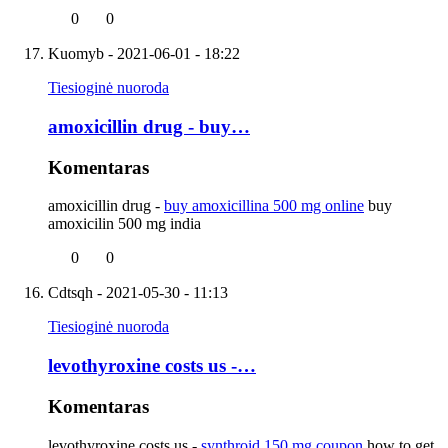
0
0
Kuomyb
- 2021-06-01 - 18:22
Tiesioginė nuoroda
amoxicillin drug - buy…
Komentaras
amoxicillin drug -
buy amoxicillina 500 mg online
buy
amoxicilin 500 mg india
0
0
Cdtsqh
- 2021-05-30 - 11:13
Tiesioginė nuoroda
levothyroxine costs us -…
Komentaras
levothyroxine costs us -
synthroid 150 mg coupon
how to get