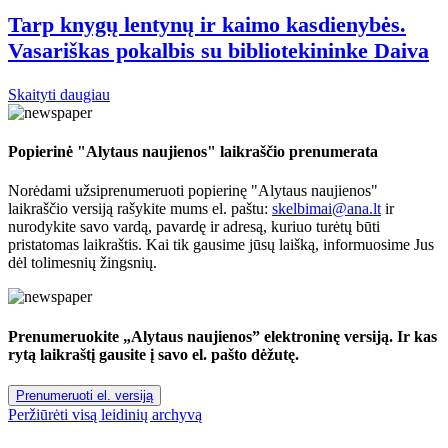
Tarp knygų lentynų ir kaimo kasdienybės.
Vasariškas pokalbis su bibliotekininke Daiva
Skaityti daugiau
Popierinė "Alytaus naujienos" laikraščio prenumerata
Norėdami užsiprenumeruoti popierinę "Alytaus naujienos"
laikraščio versiją rašykite mums el. paštu:
skelbimai@ana.lt
ir
nurodykite savo vardą, pavardę ir adresą, kuriuo turėtų būti
pristatomas laikraštis. Kai tik gausime jūsų laišką, informuosime Jus
dėl tolimesnių žingsnių.
Prenumeruokite „Alytaus naujienos” elektroninę versiją. Ir kas
rytą laikraštį gausite į savo el. pašto dėžutę.
Prenumeruoti el. versiją
Peržiūrėti visą leidinių archyvą