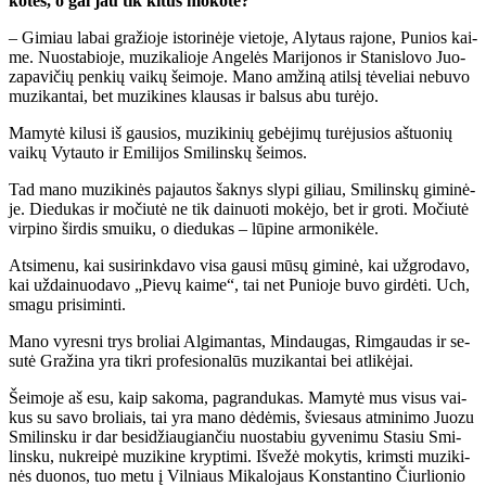
ko­tės, o gal jau tik ki­tus mo­ko­te?
– Gi­miau la­bai gra­žio­je is­to­ri­nė­je vie­to­je, Aly­taus ra­jo­ne, Pu­nios kai­
me. Nuo­sta­bio­je, mu­zi­ka­lio­je An­ge­lės Ma­ri­jo­nos ir Sta­nis­lo­vo Juo­
za­pa­vi­čių pen­kių vai­kų šei­mo­je. Ma­no am­ži­ną atil­sį tė­ve­liai ne­bu­vo
mu­zi­kan­tai, bet mu­zi­ki­nes klau­sas ir bal­sus abu tu­rė­jo.
Ma­my­tė ki­lu­si iš gau­sios, mu­zi­ki­nių ge­bė­ji­mų tu­rė­ju­sios aš­tuo­nių
vai­kų Vy­tau­to ir Emi­li­jos Smi­lins­kų šei­mos.
Tad ma­no mu­zi­ki­nės pa­jau­tos šak­nys sly­pi gi­liau, Smi­lins­kų gi­mi­nė­
je. Die­du­kas ir mo­čiu­tė ne tik dai­nuo­ti mo­kė­jo, bet ir gro­ti. Mo­čiu­tė
vir­pi­no šir­dis smui­ku, o die­du­kas – lū­pi­ne ar­mo­ni­kė­le.
At­si­me­nu, kai su­si­rink­da­vo vi­sa gau­si mū­sų gi­mi­nė, kai už­gro­da­vo,
kai už­dai­nuo­da­vo „Pie­vų kai­me“, tai net Pu­nio­je bu­vo gir­dė­ti. Uch,
sma­gu pri­si­min­ti.
Ma­no vy­res­ni trys bro­liai Al­gi­man­tas, Min­dau­gas, Rim­gau­das ir se­
su­tė Gra­ži­na yra tik­ri pro­fe­sio­na­lūs mu­zi­kan­tai bei at­li­kė­jai.
Šei­mo­je aš esu, kaip sa­ko­ma, pa­gran­du­kas. Ma­my­tė mus vi­sus vai­
kus su sa­vo bro­liais, tai yra ma­no dė­dė­mis, švie­saus at­mi­ni­mo Juo­zu
Smi­lins­ku ir dar be­si­džiau­gian­čiu nuo­sta­biu gy­ve­ni­mu Sta­siu Smi­
lins­ku, nu­krei­pė mu­zi­ki­ne kryp­ti­mi. Iš­ve­žė mo­ky­tis, krims­ti mu­zi­ki­
nės duo­nos, tuo me­tu į Vil­niaus Mi­ka­lo­jaus Kon­stan­ti­no Čiur­lio­nio