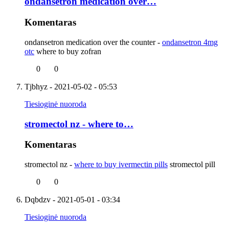
ondansetron medication over…
Komentaras
ondansetron medication over the counter -
ondansetron 4mg
otc
where to buy zofran
0
0
Tjbhyz
- 2021-05-02 - 05:53
Tiesioginė nuoroda
stromectol nz - where to…
Komentaras
stromectol nz -
where to buy ivermectin pills
stromectol pill
0
0
Dqbdzv
- 2021-05-01 - 03:34
Tiesioginė nuoroda