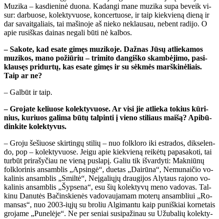
Mu­zi­ka – kas­die­ni­nė duo­na. Ka­dan­gi ma­ne mu­zi­ka su­pa be­veik vi­
sur: dar­buo­se, ko­lek­ty­vuo­se, kon­cer­tuo­se, ir taip kiek­vie­ną die­ną ir
dar sa­vait­ga­liais, tai ma­ši­no­je aš nie­ko ne­klau­sau, ne­bent ra­di­jo. O
apie ru­siš­kas dai­nas ne­ga­li bū­ti nė kal­bos.
– Sa­ko­te, kad esa­te gi­męs mu­zi­ko­je. Daž­nas Jū­sų at­lie­ka­mos
mu­zi­kos, ma­no po­žiū­riu – tri­mi­to dan­giš­ko skam­bė­ji­mo, pa­si­
klau­sęs pri­dur­tų, kas esa­te gi­męs ir su sėk­mės marš­ki­nė­liais.
Taip ar ne?
– Gal­būt ir taip.
– Gro­ja­te ke­liuo­se ko­lek­ty­vuo­se. Ar vi­si jie at­lie­ka to­kius kū­ri­
nius, ku­riuos ga­li­ma bū­tų tal­pin­ti į vie­no sti­liaus mai­šą? Api­bū­
din­ki­te ko­lek­ty­vus.
– Gro­ju še­šiuo­se skir­tin­gų sti­lių – nuo fol­klo­ro iki est­ra­dos, dik­se­len­
do, pop – ko­lek­ty­vuo­se. Jei­gu apie kiek­vie­ną rei­kė­tų pa­pa­sa­ko­ti, tai
tur­būt pri­ra­šy­čiau ne vie­ną pus­la­pį. Ga­liu tik iš­var­dy­ti: Mak­niū­nų
fol­klo­ri­nis an­sam­blis „Ap­sin­gė“, du­e­tas „Dai­rū­na“, Ne­mu­nai­čio vo­
ka­li­nis an­sam­blis „Smil­tė“, Ne­įga­lių­jų drau­gi­jos Aly­taus ra­jo­no vo­
ka­li­nis an­sam­blis „Šyp­se­na“, esu šių ko­lek­ty­vų me­no va­do­vas. Tal­
ki­nu Da­nu­tės Ba­čins­kie­nės va­do­vau­ja­mam mo­te­rų an­sam­bliui „Ro­
man­sas“, nuo 2003-ių­jų su bro­liu Al­gi­man­tu kaip pu­niš­kiai kor­ne­tais
gro­ja­me „Pu­ne­lė­je“. Ne per se­niai su­si­pa­ži­nau su Užu­ba­lių ko­lek­ty­