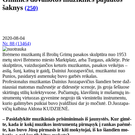
šak­nys
(250)
2020-08-04
Nr.
88 (13464)
Brėmeno muzikantų iš Brolių Grimų pasakos skulptūra nuo 1953
metų stovi Brėmeno miesto Marktplatz, arba Turgaus, aikštėje. Prie
skulptūros, vaizduojančios keturis muzikantus, pasakos veikėjus –
asilą, šunį, katiną ir gaidį, Dainiui Juozapavičiui, muzikantui nuo
Punios, pasidaryti asmenukę buvo garbės reikalas.
Pro­fe­sio­na­lus mu­zi­kan­tas Dai­nius Juo­za­pa­vi­čius šian­dien be­ne daž­
niau­siai ma­to­mas ma­žes­nė­je ar di­des­nė­je sce­no­je, jis gro­ja še­šiuo­se
skir­tin­gų sti­lių ko­lek­ty­vuo­se. Pu­čia­mų­jų, kla­vi­ši­nių ir mu­ša­mų­jų in­
stru­men­tų vir­tuo­zas gy­ve­ni­me ne­gro­jo tik vie­nin­te­liu in­stru­men­tu,
ku­rio ga­li­my­bes pui­kiai bu­vo įval­džiu­si dar jo mo­čiu­tė. D.Juo­za­pa­
vi­čių kal­bi­na Al­do­na KU­DZIE­NĖ.
– Pa­si­da­ly­ki­te mu­zi­ki­niais pri­si­mi­ni­mais iš jau­nys­tės. Kur gi­mė­
te, ka­da ir ko­kį mu­zi­kos in­stru­men­tą pir­mą­syk į ran­kas pa­ė­mė­
te, kas bu­vo Jū­sų pir­ma­sis ir ki­ti mo­ky­to­jai, iš ko šian­dien mo­