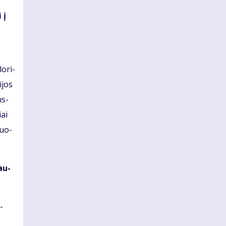
 į
lo­ri­
­jos
ns­
iai
nuo­
jau­
­