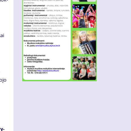
tai
a
o­jo
ry­