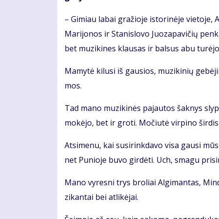
– Gi­miau la­bai gra­žio­je is­to­ri­nė­je vie­to­je
Ma­ri­jo­nos ir Sta­nis­lo­vo Juo­za­pa­vi­čių pen­
bet mu­zi­ki­nes klau­sas ir bal­sus abu tu­rė­jo
Ma­my­tė ki­lu­si iš gau­sios, mu­zi­ki­nių ge­bė­j
mos.
Tad ma­no mu­zi­ki­nės pa­jau­tos šak­nys sly­pi g
mo­kė­jo, bet ir gro­ti. Mo­čiu­tė vir­pi­no šir­di
At­si­me­nu, kai su­si­rink­da­vo vi­sa gau­si mū­
net Pu­nio­je bu­vo gir­dė­ti. Uch, sma­gu pri­si­
Ma­no vy­res­ni trys bro­liai Al­gi­man­tas, Min­
zi­kan­tai bei at­li­kė­jai.