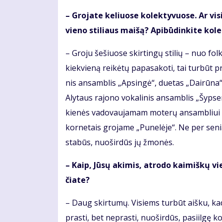
– Gro­ja­te ke­liuo­se ko­lek­ty­vuo­se. Ar vi­s
vie­no sti­liaus mai­šą? Api­bū­din­ki­te ko­le
– Gro­ju še­šiuo­se skir­tin­gų sti­lių – nuo fol­
kiek­vie­ną rei­kė­tų pa­pa­sa­ko­ti, tai tur­būt pr
nis an­sam­blis „Ap­sin­gė“, du­e­tas „Dai­rū­na“,
Aly­taus ra­jo­no vo­ka­li­nis an­sam­blis „Šyp­s
kie­nės va­do­vau­ja­mam mo­te­rų an­sam­bliui 
kor­ne­tais gro­ja­me „Pu­ne­lė­je“. Ne per se­nia
sta­būs, nuo­šir­dūs jų žmo­nės.
– Kaip, Jū­sų aki­mis, at­ro­do kai­miš­kų vie
čia­te?
– Daug skir­tu­mų. Vi­siems tur­būt aiš­ku, kad 
pras­ti, bet ne­pras­ti, nuo­šir­dūs, pa­si­il­gę 