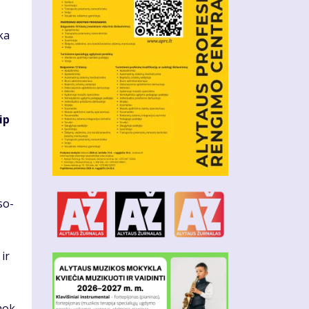
­ka
aip
 so­
 ir
­mok­