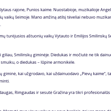
, Aly­taus ra­jo­ne, Pu­nios kai­me. Nuo­sta­bio­je, mu­zi­ka­lio­je An­ge­
kių vai­kų šei­mo­je. Ma­no am­ži­ną atil­sį tė­ve­liai ne­bu­vo mu­zi­kan
.
i­mų tu­rė­ju­sios aš­tuo­nių vai­kų Vy­tau­to ir Emi­li­jos Smi­lins­kų š
i­liau, Smi­lins­kų gi­mi­nė­je. Die­du­kas ir mo­čiu­tė ne tik dai­nuo
s smui­ku, o die­du­kas – lū­pi­ne ar­mo­ni­kė­le.
sų gi­mi­nė, kai už­gro­da­vo, kai už­dai­nuo­da­vo „Pie­vų kai­me“, ta
min­ti.
dau­gas, Rim­gau­das ir se­su­tė Gra­ži­na yra tik­ri pro­fe­sio­na­lū