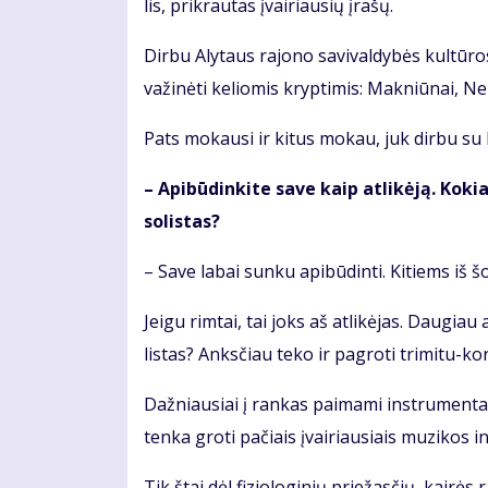
lis, pri­krau­tas įvai­riau­sių įra­šų.
Dir­bu Aly­taus ra­jo­no sa­vi­val­dy­bės kul­tū
va­ži­nė­ti ke­lio­mis kryp­ti­mis: Mak­niū­nai, Ne­
Pats mo­kau­si ir ki­tus mo­kau, juk dir­bu su k
– Api­bū­din­ki­te sa­ve kaip at­li­kė­ją. Ko­k
so­lis­tas?
– Sa­ve la­bai sun­ku api­bū­din­ti. Ki­tiems iš š
Jei­gu rim­tai, tai joks aš at­li­kė­jas. Dau­gia
lis­tas? Anks­čiau te­ko ir pa­gro­ti tri­mi­tu-kor­
Daž­niau­siai į ran­kas pa­ima­mi in­stru­men­tai: t
ten­ka gro­ti pa­čiais įvai­riau­siais mu­zi­kos in
Tik štai dėl fi­zio­lo­gi­nių prie­žas­čių, kai­rė