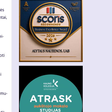
lės
­tai,
ei­
­ti
i
s mu­