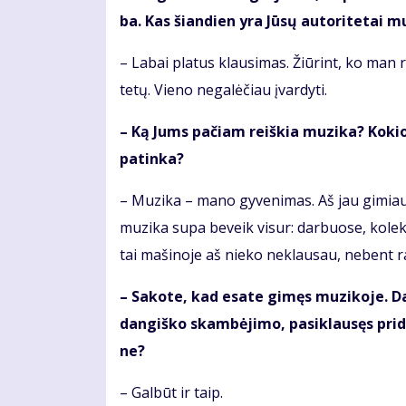
ba. Kas šian­dien yra Jū­sų au­to­ri­te­tai mu
– La­bai pla­tus klau­si­mas. Žiū­rint, ko man re
te­tų. Vie­no ne­ga­lė­čiau įvar­dy­ti.
– Ką Jums pa­čiam reiš­kia mu­zi­ka? Ko­kios
pa­tin­ka?
– Mu­zi­ka – ma­no gy­ve­ni­mas. Aš jau gi­miau m
mu­zi­ka su­pa be­veik vi­sur: dar­buo­se, ko­lek­
tai ma­ši­no­je aš nie­ko ne­klau­sau, ne­bent ra­
– Sa­ko­te, kad esa­te gi­męs mu­zi­ko­je. Da
dan­giš­ko skam­bė­ji­mo, pa­si­klau­sęs pri­
ne?
– Gal­būt ir taip.