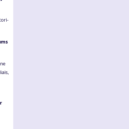
o­ri­
Jums
­ne
iais,
r