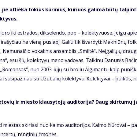
i jie at­lie­ka to­kius kū­ri­nius, ku­riuos ga­li­ma bū­tų tal­pin­ti
k­ty­vus.
klo­ro iki est­ra­dos, dik­se­len­do, pop – ko­lek­ty­vuo­se. Jei­gu apie
i­ra­šy­čiau ne vie­ną pus­la­pį. Ga­liu tik iš­var­dy­ti: Mak­niū­nų fol­k
 Ne­mu­nai­čio vo­ka­li­nis an­sam­blis „Smil­tė“, Ne­įga­lių­jų drau­gi
e­na“, esu šių ko­lek­ty­vų me­no va­do­vas. Tal­ki­nu Da­nu­tės Ba­či
„Ro­man­sas“, nuo 2003-ių­jų su bro­liu Al­gi­man­tu kaip pu­niš­k
i su­si­pa­ži­nau su Užu­ba­lių ko­lek­ty­vu. Ko­lek­ty­vai – pui­kūs, 
­to­vių ir mies­to klau­sy­to­jų au­di­to­ri­ja? Daug skir­tu­mų 
mies­tas ski­ria­si nuo kai­mo au­di­to­ri­jos. Kai­mo žiū­ro­vai – pa
kon­cer­tų, ren­gi­nių žmo­nės.