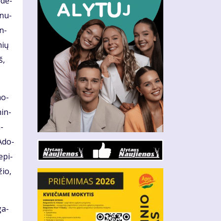
­dė­
 nu­
on­
nių
š,
mo­
nin­
a­
 Ado­
e­pi­
žio,
ga­