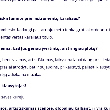
i­skir­tu­mė­te prie in­stru­men­tų ka­ra­liaus?
am­be­sio. Ka­dan­gi pas­ta­ruo­ju me­tu ten­ka gro­ti akor­de­o­nu, 
n­tas ver­tas ka­ra­liaus ti­tu­lo.
le­mia, kad Jus ge­riau įver­tin­tų, aist­rin­giau plo­tų?
, ben­dra­vi­mas, ar­tis­tiš­ku­mas, lai­ky­se­na la­bai daug pri­si­de­d
­žiai at­ro­dy­ti, bet ir su­jau­din­ti, pri­kaus­ty­ti, pa­lies­ti klau­sy­t
rė­jų at­lie­ka­ma mu­zi­ka.
i klau­sy­to­jas?
 sa­vęs kū­rė­ju.
i­jos, ar­tis­tiš­ku­mas sce­no­je, glo­ba­liau kal­bant, ir yra kū­