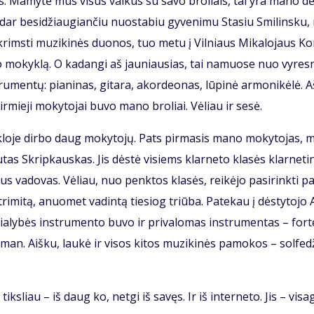
s. Ma­my­tė mus vi­sus vai­kus su sa­vo bro­liais, tai yra ma­no dė
 dar be­si­džiau­gian­čiu nuo­sta­biu gy­ve­ni­mu Sta­siu Smi­lins­ku,
s, krims­ti mu­zi­ki­nės duo­nos, tuo me­tu į Vil­niaus Mi­ka­lo­jaus K
­no mo­kyk­lą. O ka­dan­gi aš jau­niau­sias, tai na­muo­se nuo vy­res­
ru­men­tų: pia­ni­nas, gi­ta­ra, akor­de­o­nas, lū­pi­nė ar­mo­ni­kė­lė. A
r­mie­ji mo­ky­to­jai bu­vo ma­no bro­liai. Vė­liau ir se­sė.
yk­lo­je dir­bo daug mo­ky­to­jų. Pats pir­ma­sis ma­no mo­ky­to­jas, 
tas Skrip­kaus­kas. Jis dės­tė vi­siems klar­ne­to kla­sės klar­ne­ti­
s va­do­vas. Vė­liau, nuo penk­tos kla­sės, rei­kė­jo pa­si­rink­ti p
tri­mi­tą, anuo­met va­din­tą tie­siog triū­ba. Pa­te­kau į dės­ty­to­jo
a­ly­bės in­stru­men­to bu­vo ir pri­va­lo­mas in­stru­men­tas – for­t
­man. Aiš­ku, lau­kė ir vi­sos ki­tos mu­zi­ki­nės pa­mo­kos – sol­fe­d
iks­liau – iš daug ko, net­gi iš sa­vęs. Ir iš in­ter­ne­to. Jis – vi­sa­