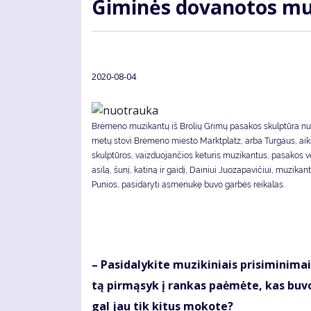
Gi­mi­nės do­va­no­tos mu­
2020-08-04
Brėmeno muzikantų iš Brolių Grimų pasakos skulptūra nu
metų stovi Brėmeno miesto Marktplatz, arba Turgaus, aikš
skulptūros, vaizduojančios keturis muzikantus, pasakos v
asilą, šunį, katiną ir gaidį, Dainiui Juozapavičiui, muzikan
Punios, pasidaryti asmenukę buvo garbės reikalas.
– Pa­si­da­ly­ki­te mu­zi­ki­niais pri­si­mi­ni
tą pir­mą­syk į ran­kas pa­ė­mė­te, kas bu­vo 
gal jau tik ki­tus mo­ko­te?