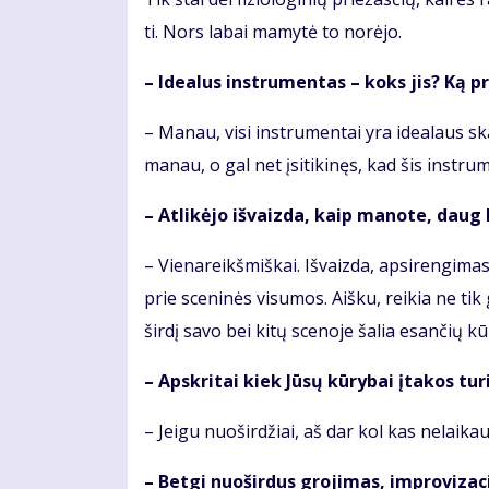
ti. Nors la­bai ma­my­tė to no­rė­jo.
– Ide­a­lus in­stru­men­tas – koks jis? Ką pr
– Ma­nau, vi­si in­stru­men­tai yra ide­a­laus sk
ma­nau, o gal net įsi­ti­ki­nęs, kad šis in­stru­me
– At­li­kė­jo iš­vaiz­da, kaip ma­no­te, daug 
– Vie­na­reikš­miš­kai. Iš­vaiz­da, ap­si­ren­gi­mas
prie sce­ni­nės vi­su­mos. Aiš­ku, rei­kia ne tik gra
šir­dį sa­vo bei ki­tų sce­no­je ša­lia esan­čių kū­
– Ap­skri­tai kiek Jū­sų kū­ry­bai įta­kos tu­r
– Jei­gu nuo­šir­džiai, aš dar kol kas ne­lai­kau
– Bet­gi nuo­šir­dus gro­ji­mas, im­pro­vi­za­c