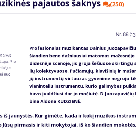
zi­ki­nės pa­jau­tos šak­nys
(250)
Nr.
88 (1
Pro­fe­sio­na­lus mu­zi­kan­tas Dai­nius Juo­za­pa­vi­či
šian­dien be­ne daž­niau­siai ma­to­mas ma­žes­nė­je
o 1953
tėje. Prie
di­des­nė­je sce­no­je, jis gro­ja še­šiuo­se skir­tin­gų 
eikėjus –
lių ko­lek­ty­vuo­se. Pu­čia­mų­jų, kla­vi­ši­nių ir mu­ša
tui nuo
jų in­stru­men­tų vir­tuo­zas gy­ve­ni­me ne­gro­jo ti
vie­nin­te­liu in­stru­men­tu, ku­rio ga­li­my­bes pui­kia
bu­vo įval­džiu­si dar jo mo­čiu­tė. D.Juo­za­pa­vi­čių 
bi­na Al­do­na KU­DZIE­NĖ.
­mais iš jau­nys­tės. Kur gi­mė­te, ka­da ir ko­kį mu­zi­kos in­stru
Jū­sų pir­ma­sis ir ki­ti mo­ky­to­jai, iš ko šian­dien mo­ko­tės