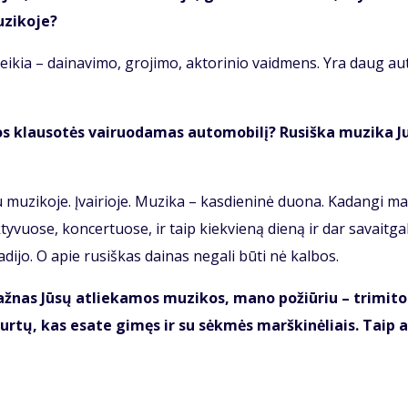
­zi­ko­je?
i­kia – dai­na­vi­mo, gro­ji­mo, ak­to­ri­nio vaid­mens. Yra daug au­t
 klau­so­tės vai­ruo­da­mas au­to­mo­bi­lį? Ru­siš­ka mu­zi­ka 
u­zi­ko­je. Įvai­rio­je. Mu­zi­ka – kas­die­ni­nė duo­na. Ka­dan­gi ma
ty­vuo­se, kon­cer­tuo­se, ir taip kiek­vie­ną die­ną ir dar sa­vait­ga­l
di­jo. O apie ru­siš­kas dai­nas ne­ga­li bū­ti nė kal­bos.
ž­nas Jū­sų at­lie­ka­mos mu­zi­kos, ma­no po­žiū­riu – tri­mi­to
dur­tų, kas esa­te gi­męs ir su sėk­mės marš­ki­nė­liais. Taip a