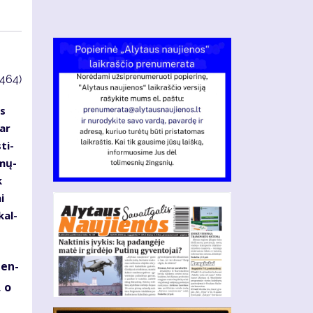
3464)
us
 ar
sti­
­mų­
k
i
kal­
­men­
, o