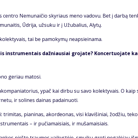
­ros cen­tro Ne­mu­nai­čio sky­riaus me­no va­do­vu. Bet į dar­bą ten
mu­nai­tis, Ūd­ri­ja, už­su­ku ir į Užu­ba­lius, Aly­tų.
o­lek­ty­vais, tai be pa­mo­ky­mų neap­si­ei­na­ma.
iais in­stru­men­tais daž­niau­siai gro­ja­te? Kon­cer­tuo­ja­te k
o­no ge­riau ma­to­si.
u akom­pa­nia­to­rius, ypač kai dir­bu su sa­vo ko­lek­ty­vais. O kaip
ne­tu, ir so­li­nes dai­nas pa­dai­nuo­ti.
ri­mi­tas, pia­ni­nas, akor­de­o­nas, vi­si kla­vi­ši­niai, žo­džiu, te­ko
­stru­men­tais – ir pu­čia­mai­siais, ir mu­ša­mai­siais.
s ran­kos pirš­to trau­mos vai­kys­tė­je, smui­ku gro­ti ne­ga­lė­jau iš