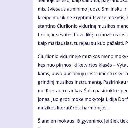
Šei­mo­je aš esu, kaip sa­ko­ma, pa­gran­du­ka
mis, švie­saus at­mi­ni­mo Juo­zu Smi­lins­ku ir
krei­pė mu­zi­ki­ne kryp­ti­mi. Iš­ve­žė mo­ky­ti
stan­ti­no Čiur­lio­nio vi­du­ri­nę mu­zi­kos me
bro­lių ir se­su­tės bu­vo li­kę tų mu­zi­kos in­st
kaip ma­žiau­sias, tu­rė­jau su kuo pa­žais­ti. Pi
Čiur­lio­nio vi­du­ri­nė­je mu­zi­kos me­no mo­k
kęs nuo pir­mos iki ket­vir­tos kla­sės – Vy­tau­
kams, bu­vo pu­čia­mų­jų in­stru­men­tų sky­riau
grin­di­nį mu­zi­kos in­stru­men­tą. Pa­si­rin­kau 
mo Kon­tau­to ran­kas. Ša­lia pa­si­rink­to spe­ci
jo­nas. Juo gro­ti mo­kė mo­ky­to­ja Li­di­ja Dorf
mu­zi­kos li­te­ra­tū­ros, har­mo­ni­jos...
Šian­dien mo­kau­si iš gy­ve­ni­mo. Jei šiek tiek t