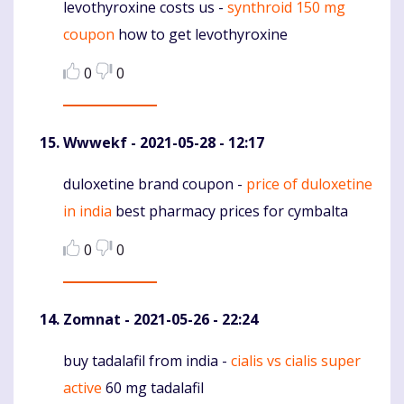
levothyroxine costs us -
synthroid 150 mg
Komentaras
coupon
how to get levothyroxine
0
0
Wwwekf
- 2021-05-28 - 12:17
duloxetine brand coupon -
price of duloxetine
Komentaras
in india
best pharmacy prices for cymbalta
0
0
Zomnat
- 2021-05-26 - 22:24
buy tadalafil from india -
cialis vs cialis super
Komentaras
active
60 mg tadalafil