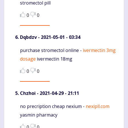
stromectol pill
0
0
Dqbdzv
- 2021-05-01 - 03:34
purchase stromectol online -
ivermectin 3mg
Komentaras
dosage
ivermectin 18mg
0
0
Chzhoi
- 2021-04-29 - 21:11
no precription cheap nexium -
nexipll.com
Komentaras
yasmin pharmacy
0
0