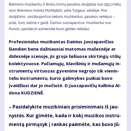
Brėmeno muzikantų iš Brolių Grimų pasakos skulptūra nuo 1953 metų
stovi Brėmeno miesto Marktplatz, arba Turgaus, aikštėje. Prie
skulptūros, vaizduojančios keturis muzikantus, pasakos veikėjus –
asilą, šunį, katiną ir gaidį, Dainiui Juozapavičiui, muzikantui nuo
Punios, pasidaryti asmenukę buvo garbės reikalas.
Pro­fe­sio­na­lus mu­zi­kan­tas Dai­nius Juo­za­pa­vi­čius
šian­dien be­ne daž­niau­siai ma­to­mas ma­žes­nė­je ar
di­des­nė­je sce­no­je, jis gro­ja še­šiuo­se skir­tin­gų sti­lių
ko­lek­ty­vuo­se. Pu­čia­mų­jų, kla­vi­ši­nių ir mu­ša­mų­jų in­
stru­men­tų vir­tuo­zas gy­ve­ni­me ne­gro­jo tik vie­nin­
te­liu in­stru­men­tu, ku­rio ga­li­my­bes pui­kiai bu­vo
įval­džiu­si dar jo mo­čiu­tė. D.Juo­za­pa­vi­čių kal­bi­na Al­
do­na KU­DZIE­NĖ.
– Pa­si­da­ly­ki­te mu­zi­ki­niais pri­si­mi­ni­mais iš jau­
nys­tės. Kur gi­mė­te, ka­da ir ko­kį mu­zi­kos in­stru­
men­tą pir­mą­syk į ran­kas pa­ė­mė­te, kas bu­vo Jū­