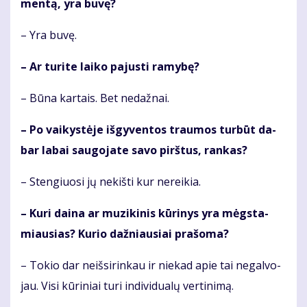
men­tą, yra bu­vę?
– Yra bu­vę.
– Ar tu­ri­te lai­ko pa­jus­ti ra­my­bę?
– Bū­na kar­tais. Bet ne­daž­nai.
– Po vai­kys­tė­je iš­gy­ven­tos trau­mos tur­būt da­
bar la­bai sau­go­ja­te sa­vo pirš­tus, ran­kas?
– Sten­giuo­si jų ne­kiš­ti kur ne­rei­kia.
– Ku­ri dai­na ar mu­zi­ki­nis kū­ri­nys yra mėgs­ta­
miau­sias? Ku­rio daž­niau­siai pra­šo­ma?
– To­kio dar ne­iš­si­rin­kau ir nie­kad apie tai ne­gal­vo­
jau. Vi­si kū­ri­niai tu­ri in­di­vi­du­a­lų ver­ti­ni­mą.