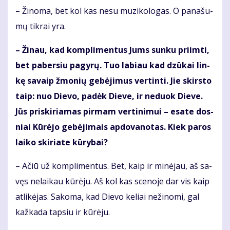
– Ži­no­ma, bet kol kas ne­su mu­zi­ko­lo­gas. O pa­na­šu­
mų tik­rai yra.
– Ži­nau, kad kom­pli­men­tus Jums sun­ku pri­im­ti,
bet pa­ber­siu pa­gy­rų. Tuo la­biau kad dzū­kai lin­
kę sa­vaip žmo­nių ge­bė­ji­mus ver­tin­ti. Jie skirs­to
taip: nuo Die­vo, pa­dėk Die­ve, ir ne­duok Die­ve.
Jūs pri­ski­ria­mas pir­mam ver­ti­ni­mui – esa­te dos­
niai Kū­rė­jo ge­bė­ji­mais ap­do­va­no­tas. Kiek pa­ros
lai­ko ski­ria­te kū­ry­bai?
– Ačiū už kom­pli­men­tus. Bet, kaip ir mi­nė­jau, aš sa­
vęs ne­lai­kau kū­rė­ju. Aš kol kas sce­no­je dar vis kaip
at­li­kė­jas. Sa­ko­ma, kad Die­vo ke­liai ne­ži­no­mi, gal
kaž­ka­da tap­siu ir kū­rė­ju.