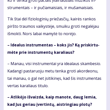
ko ir ten­ka gro­ti pa­čiais įvai­riau­siais mu­zi­kos in­
stru­men­tais – ir pu­čia­mai­siais, ir mu­ša­mai­siais.
Tik štai dėl fi­zio­lo­gi­nių prie­žas­čių, kai­rės ran­kos
pirš­to trau­mos vai­kys­tė­je, smui­ku gro­ti ne­ga­lė­jau
iš­mok­ti. Nors la­bai ma­my­tė to no­rė­jo.
– Ide­a­lus in­stru­men­tas – koks jis? Ką pri­skir­tu­
mė­te prie in­stru­men­tų ka­ra­liaus?
– Ma­nau, vi­si in­stru­men­tai yra ide­a­laus skam­be­sio.
Ka­dan­gi pas­ta­ruo­ju me­tu ten­ka gro­ti akor­de­o­nu,
tai ma­nau, o gal net įsi­ti­ki­nęs, kad šis in­stru­men­tas
ver­tas ka­ra­liaus ti­tu­lo.
– At­li­kė­jo iš­vaiz­da, kaip ma­no­te, daug le­mia,
kad Jus ge­riau įver­tin­tų, aist­rin­giau plo­tų?