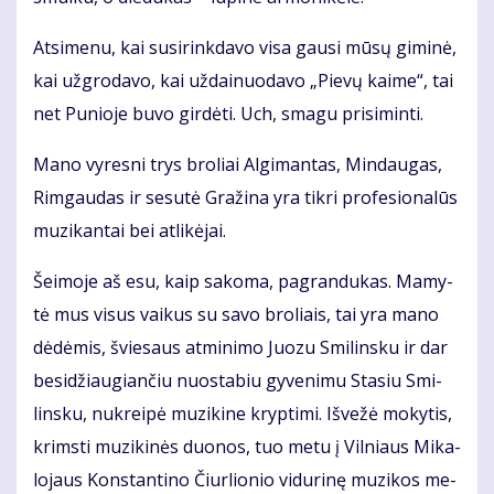
At­si­me­nu, kai su­si­rink­da­vo vi­sa gau­si mū­sų gi­mi­nė,
kai už­gro­da­vo, kai už­dai­nuo­da­vo „Pie­vų kai­me“, tai
net Pu­nio­je bu­vo gir­dė­ti. Uch, sma­gu pri­si­min­ti.
Ma­no vy­res­ni trys bro­liai Al­gi­man­tas, Min­dau­gas,
Rim­gau­das ir se­su­tė Gra­ži­na yra tik­ri pro­fe­sio­na­lūs
mu­zi­kan­tai bei at­li­kė­jai.
Šei­mo­je aš esu, kaip sa­ko­ma, pa­gran­du­kas. Ma­my­
tė mus vi­sus vai­kus su sa­vo bro­liais, tai yra ma­no
dė­dė­mis, švie­saus at­mi­ni­mo Juo­zu Smi­lins­ku ir dar
be­si­džiau­gian­čiu nuo­sta­biu gy­ve­ni­mu Sta­siu Smi­
lins­ku, nu­krei­pė mu­zi­ki­ne kryp­ti­mi. Iš­ve­žė mo­ky­tis,
krims­ti mu­zi­ki­nės duo­nos, tuo me­tu į Vil­niaus Mi­ka­
lo­jaus Kon­stan­ti­no Čiur­lio­nio vi­du­ri­nę mu­zi­kos me­