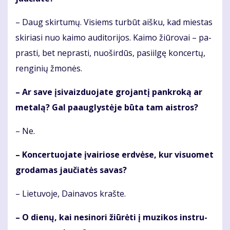
– Daug skir­tu­mų. Vi­siems tur­būt aiš­ku, kad mies­tas
ski­ria­si nuo kai­mo au­di­to­ri­jos. Kai­mo žiū­ro­vai – pa­
pras­ti, bet ne­pras­ti, nuo­šir­dūs, pa­si­il­gę kon­cer­tų,
ren­gi­nių žmo­nės.
– Ar sa­ve įsi­vaiz­duo­ja­te gro­jan­tį pan­kro­ką ar
me­ta­lą? Gal pa­aug­lys­tė­je bū­ta tam aist­ros?
– Ne.
– Kon­cer­tuo­ja­te įvai­rio­se erd­vė­se, kur vi­suo­met
gro­da­mas jau­čia­tės sa­vas?
– Lie­tu­vo­je, Dai­na­vos kraš­te.
– O die­nų, kai ne­si­no­ri žiū­rė­ti į mu­zi­kos in­stru­