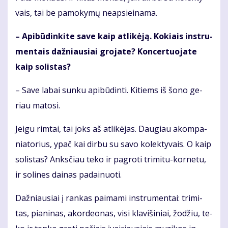
vais, tai be pa­mo­ky­mų neap­si­ei­na­ma.
– Api­bū­din­ki­te sa­ve kaip at­li­kė­ją. Ko­kiais in­stru­
men­tais daž­niau­siai gro­ja­te? Kon­cer­tuo­ja­te
kaip so­lis­tas?
– Sa­ve la­bai sun­ku api­bū­din­ti. Ki­tiems iš šo­no ge­
riau ma­to­si.
Jei­gu rim­tai, tai joks aš at­li­kė­jas. Dau­giau akom­pa­
nia­to­rius, ypač kai dir­bu su sa­vo ko­lek­ty­vais. O kaip
so­lis­tas? Anks­čiau te­ko ir pa­gro­ti tri­mi­tu-kor­ne­tu,
ir so­li­nes dai­nas pa­dai­nuo­ti.
Daž­niau­siai į ran­kas pa­ima­mi in­stru­men­tai: tri­mi­
tas, pia­ni­nas, akor­de­o­nas, vi­si kla­vi­ši­niai, žo­džiu, te­