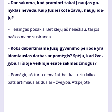
– Dar sa­ko­ma, kad pra­min­ti ta­kai į nau­jas ga­
nyk­las ne­ve­da. Kaip Jūs ieš­ko­te ža­vių, nau­jų idė­
jų?
– Tei­sin­gas po­sa­kis. Bet idė­jų aš nei­eš­kau, tai jos
pa­čios ma­ne su­si­ran­da.
– Koks da­bar­ti­nia­me Jū­sų gy­ve­ni­mo pe­ri­ode yra
įdo­miau­sias dar­bas ar po­mė­gis? Spė­ju, kad žve­
jy­ba. Ir šio­je veik­lo­je esa­te sėk­mės žmo­gus?
– Po­mė­gių aš tu­riu ne­ma­žai, bet kai tu­riu lai­ko,
pats ar­ti­miau­sias dū­šiai – žve­jy­ba. At­spė­jo­te.