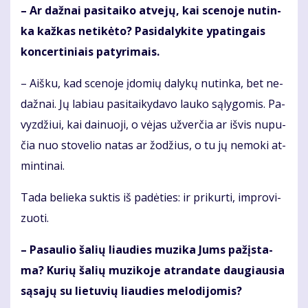
– Ar daž­nai pa­si­tai­ko at­ve­jų, kai sce­no­je nu­tin­
ka kaž­kas ne­ti­kė­to? Pa­si­da­ly­ki­te ypa­tin­gais
kon­cer­ti­niais pa­ty­ri­mais.
– Aiš­ku, kad sce­no­je įdo­mių da­ly­kų nu­tin­ka, bet ne­
daž­nai. Jų la­biau pa­si­tai­ky­da­vo lau­ko są­ly­go­mis. Pa­
vyz­džiui, kai dai­nuo­ji, o vė­jas už­ver­čia ar iš­vis nu­pu­
čia nuo sto­ve­lio na­tas ar žo­džius, o tu jų ne­mo­ki at­
min­ti­nai.
Ta­da be­lie­ka suk­tis iš pa­dė­ties: ir pri­kur­ti, im­pro­vi­
zuo­ti.
– Pa­sau­lio ša­lių liau­dies mu­zi­ka Jums pa­žįs­ta­
ma? Ku­rių ša­lių mu­zi­ko­je at­ran­da­te dau­giau­sia
są­sa­jų su lie­tu­vių liau­dies me­lo­di­jo­mis?