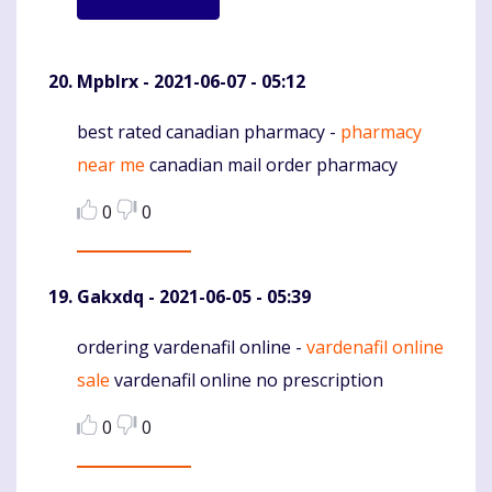
Mpblrx
- 2021-06-07 - 05:12
best rated canadian pharmacy -
pharmacy
Komentaras
near me
canadian mail order pharmacy
0
0
Gakxdq
- 2021-06-05 - 05:39
ordering vardenafil online -
vardenafil online
Komentaras
sale
vardenafil online no prescription
0
0