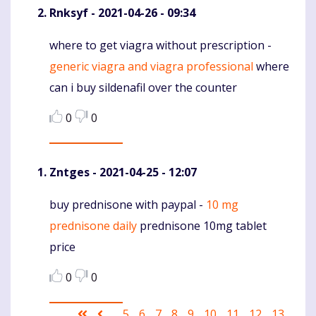
Rnksyf
- 2021-04-26 - 09:34
where to get viagra without prescription -
Komentaras
generic viagra and viagra professional
where
can i buy sildenafil over the counter
0
0
Zntges
- 2021-04-25 - 12:07
buy prednisone with paypal -
10 mg
Komentaras
prednisone daily
prednisone 10mg tablet
price
0
0
Pagination
First
Ankstesnis
Puslapis
5
Puslapis
6
Puslapis
7
Puslapis
8
Puslapis
9
Puslapis
10
Current
11
Puslapis
12
Puslapis
13