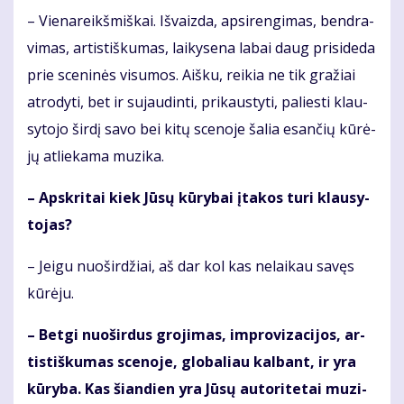
– Vie­na­reikš­miš­kai. Iš­vaiz­da, ap­si­ren­gi­mas, ben­dra­
vi­mas, ar­tis­tiš­ku­mas, lai­ky­se­na la­bai daug pri­si­de­da
prie sce­ni­nės vi­su­mos. Aiš­ku, rei­kia ne tik gra­žiai
at­ro­dy­ti, bet ir su­jau­din­ti, pri­kaus­ty­ti, pa­lies­ti klau­
sy­to­jo šir­dį sa­vo bei ki­tų sce­no­je ša­lia esan­čių kū­rė­
jų at­lie­ka­ma mu­zi­ka.
– Ap­skri­tai kiek Jū­sų kū­ry­bai įta­kos tu­ri klau­sy­
to­jas?
– Jei­gu nuo­šir­džiai, aš dar kol kas ne­lai­kau sa­vęs
kū­rė­ju.
– Bet­gi nuo­šir­dus gro­ji­mas, im­pro­vi­za­ci­jos, ar­
tis­tiš­ku­mas sce­no­je, glo­ba­liau kal­bant, ir yra
kū­ry­ba. Kas šian­dien yra Jū­sų au­to­ri­te­tai mu­zi­