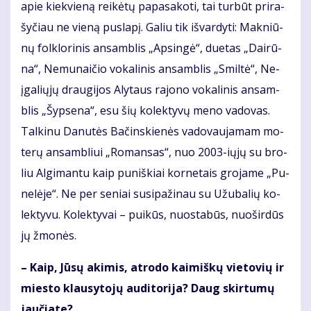
apie kiek­vie­ną rei­kė­tų pa­pa­sa­ko­ti, tai tur­būt pri­ra­
šy­čiau ne vie­ną pus­la­pį. Ga­liu tik iš­var­dy­ti: Mak­niū­
nų fol­klo­ri­nis an­sam­blis „Ap­sin­gė“, du­e­tas „Dai­rū­
na“, Ne­mu­nai­čio vo­ka­li­nis an­sam­blis „Smil­tė“, Ne­
įga­lių­jų drau­gi­jos Aly­taus ra­jo­no vo­ka­li­nis an­sam­
blis „Šyp­se­na“, esu šių ko­lek­ty­vų me­no va­do­vas.
Tal­ki­nu Da­nu­tės Ba­čins­kie­nės va­do­vau­ja­mam mo­
te­rų an­sam­bliui „Ro­man­sas“, nuo 2003-ių­jų su bro­
liu Al­gi­man­tu kaip pu­niš­kiai kor­ne­tais gro­ja­me „Pu­
ne­lė­je“. Ne per se­niai su­si­pa­ži­nau su Užu­ba­lių ko­
lek­ty­vu. Ko­lek­ty­vai – pui­kūs, nuo­sta­būs, nuo­šir­dūs
jų žmo­nės.
– Kaip, Jū­sų aki­mis, at­ro­do kai­miš­kų vie­to­vių ir
mies­to klau­sy­to­jų au­di­to­ri­ja? Daug skir­tu­mų
jau­čia­te?