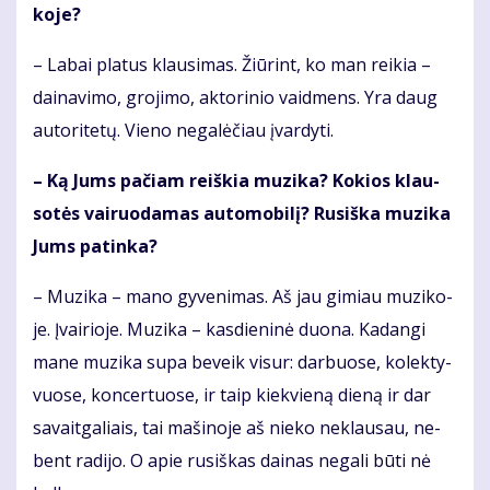
ko­je?
– La­bai pla­tus klau­si­mas. Žiū­rint, ko man rei­kia –
dai­na­vi­mo, gro­ji­mo, ak­to­ri­nio vaid­mens. Yra daug
au­to­ri­te­tų. Vie­no ne­ga­lė­čiau įvar­dy­ti.
– Ką Jums pa­čiam reiš­kia mu­zi­ka? Ko­kios klau­
so­tės vai­ruo­da­mas au­to­mo­bi­lį? Ru­siš­ka mu­zi­ka
Jums pa­tin­ka?
– Mu­zi­ka – ma­no gy­ve­ni­mas. Aš jau gi­miau mu­zi­ko­
je. Įvai­rio­je. Mu­zi­ka – kas­die­ni­nė duo­na. Ka­dan­gi
ma­ne mu­zi­ka su­pa be­veik vi­sur: dar­buo­se, ko­lek­ty­
vuo­se, kon­cer­tuo­se, ir taip kiek­vie­ną die­ną ir dar
sa­vait­ga­liais, tai ma­ši­no­je aš nie­ko ne­klau­sau, ne­
bent ra­di­jo. O apie ru­siš­kas dai­nas ne­ga­li bū­ti nė