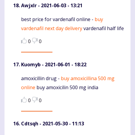
Awjxlr
- 2021-06-03 - 13:21
best price for vardenafil online -
buy
Komentaras
vardenafil next day delivery
vardenafil half life
0
0
Kuomyb
- 2021-06-01 - 18:22
amoxicillin drug -
buy amoxicillina 500 mg
Komentaras
online
buy amoxicilin 500 mg india
0
0
Cdtsqh
- 2021-05-30 - 11:13