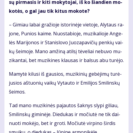
sų pir­ma­sis ir ki­ti mo­ky­to­jai, iš ko šian­dien mo­
ko­tės, o gal jau tik ki­tus mo­ko­te?
– Gi­miau la­bai gra­žio­je is­to­ri­nė­je vie­to­je, Aly­taus ra­
jo­ne, Pu­nios kai­me. Nuo­sta­bio­je, mu­zi­ka­lio­je An­ge­
lės Ma­ri­jo­nos ir Sta­nis­lo­vo Juo­za­pa­vi­čių pen­kių vai­
kų šei­mo­je. Ma­no am­ži­ną atil­sį tė­ve­liai ne­bu­vo mu­
zi­kan­tai, bet mu­zi­ki­nes klau­sas ir bal­sus abu tu­rė­jo.
Ma­my­tė ki­lu­si iš gau­sios, mu­zi­ki­nių ge­bė­ji­mų tu­rė­
ju­sios aš­tuo­nių vai­kų Vy­tau­to ir Emi­li­jos Smi­lins­kų
šei­mos.
Tad ma­no mu­zi­ki­nės pa­jau­tos šak­nys sly­pi gi­liau,
Smi­lins­kų gi­mi­nė­je. Die­du­kas ir mo­čiu­tė ne tik dai­
nuo­ti mo­kė­jo, bet ir gro­ti. Mo­čiu­tė vir­pi­no šir­dis
smui­ku, o die­du­kas – lū­pi­ne ar­mo­ni­kė­le.