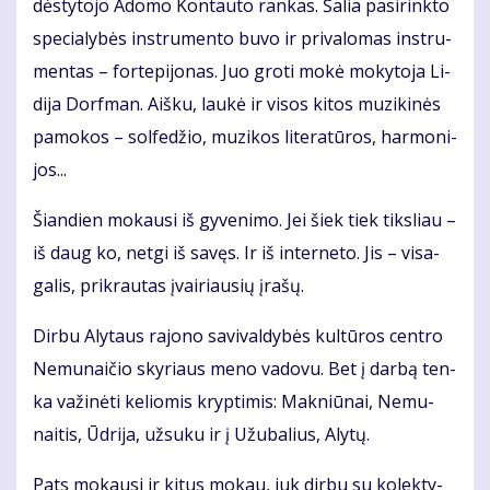
dės­ty­to­jo Ado­mo Kon­tau­to ran­kas. Ša­lia pa­si­rink­to
spe­cia­ly­bės in­stru­men­to bu­vo ir pri­va­lo­mas in­stru­
men­tas – for­te­pi­jo­nas. Juo gro­ti mo­kė mo­ky­to­ja Li­
di­ja Dorf­man. Aiš­ku, lau­kė ir vi­sos ki­tos mu­zi­ki­nės
pa­mo­kos – sol­fe­džio, mu­zi­kos li­te­ra­tū­ros, har­mo­ni­
jos...
Šian­dien mo­kau­si iš gy­ve­ni­mo. Jei šiek tiek tiks­liau –
iš daug ko, net­gi iš sa­vęs. Ir iš in­ter­ne­to. Jis – vi­sa­
ga­lis, pri­krau­tas įvai­riau­sių įra­šų.
Dir­bu Aly­taus ra­jo­no sa­vi­val­dy­bės kul­tū­ros cen­tro
Ne­mu­nai­čio sky­riaus me­no va­do­vu. Bet į dar­bą ten­
ka va­ži­nė­ti ke­lio­mis kryp­ti­mis: Mak­niū­nai, Ne­mu­
nai­tis, Ūd­ri­ja, už­su­ku ir į Užu­ba­lius, Aly­tų.
Pats mo­kau­si ir ki­tus mo­kau, juk dir­bu su ko­lek­ty­