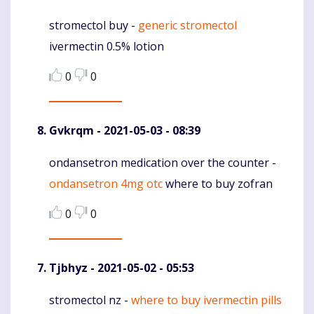
stromectol buy -
generic stromectol
Komentaras
ivermectin 0.5% lotion
0
0
Gvkrqm
- 2021-05-03 - 08:39
ondansetron medication over the counter -
Komentaras
ondansetron 4mg otc
where to buy zofran
0
0
Tjbhyz
- 2021-05-02 - 05:53
stromectol nz -
where to buy ivermectin pills
Komentaras