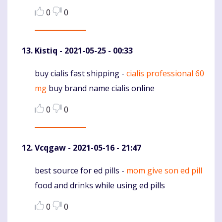
0
0
Kistiq
- 2021-05-25 - 00:33
buy cialis fast shipping -
cialis professional 60
Komentaras
mg
buy brand name cialis online
0
0
Vcqgaw
- 2021-05-16 - 21:47
best source for ed pills -
mom give son ed pill
Komentaras
food and drinks while using ed pills
0
0