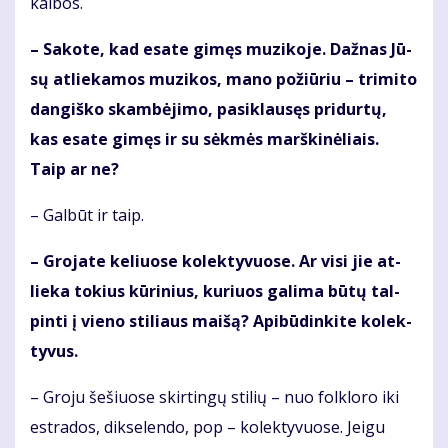
kal­bos.
– Sa­ko­te, kad esa­te gi­męs mu­zi­ko­je. Daž­nas Jū­
sų at­lie­ka­mos mu­zi­kos, ma­no po­žiū­riu – tri­mi­to
dan­giš­ko skam­bė­ji­mo, pa­si­klau­sęs pri­dur­tų,
kas esa­te gi­męs ir su sėk­mės marš­ki­nė­liais.
Taip ar ne?
– Gal­būt ir taip.
– Gro­ja­te ke­liuo­se ko­lek­ty­vuo­se. Ar vi­si jie at­
lie­ka to­kius kū­ri­nius, ku­riuos ga­li­ma bū­tų tal­
pin­ti į vie­no sti­liaus mai­šą? Api­bū­din­ki­te ko­lek­
ty­vus.
– Gro­ju še­šiuo­se skir­tin­gų sti­lių – nuo fol­klo­ro iki
est­ra­dos, dik­se­len­do, pop – ko­lek­ty­vuo­se. Jei­gu