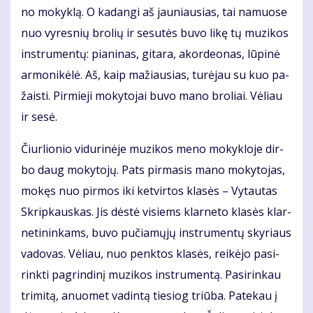
no mo­kyk­lą. O ka­dan­gi aš jau­niau­sias, tai na­muo­se
nuo vy­res­nių bro­lių ir se­su­tės bu­vo li­kę tų mu­zi­kos
in­stru­men­tų: pia­ni­nas, gi­ta­ra, akor­de­o­nas, lū­pi­nė
ar­mo­ni­kė­lė. Aš, kaip ma­žiau­sias, tu­rė­jau su kuo pa­
žais­ti. Pir­mie­ji mo­ky­to­jai bu­vo ma­no bro­liai. Vė­liau
ir se­sė.
Čiur­lio­nio vi­du­ri­nė­je mu­zi­kos me­no mo­kyk­lo­je dir­
bo daug mo­ky­to­jų. Pats pir­ma­sis ma­no mo­ky­to­jas,
mo­kęs nuo pir­mos iki ket­vir­tos kla­sės – Vy­tau­tas
Skrip­kaus­kas. Jis dės­tė vi­siems klar­ne­to kla­sės klar­
ne­ti­nin­kams, bu­vo pu­čia­mų­jų in­stru­men­tų sky­riaus
va­do­vas. Vė­liau, nuo penk­tos kla­sės, rei­kė­jo pa­si­
rink­ti pa­grin­di­nį mu­zi­kos in­stru­men­tą. Pa­si­rin­kau
tri­mi­tą, anuo­met va­din­tą tie­siog triū­ba. Pa­te­kau į