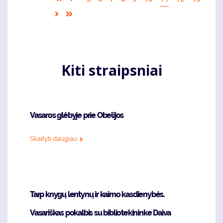
page
puslapis
page
Sekantis
Last
puslapis
page
Kiti straipsniai
Vasaros glėbyje prie Obelijos
Skaityti daugiau
Tarp knygų lentynų ir kaimo kasdienybės.
Vasariškas pokalbis su bibliotekininke Daiva