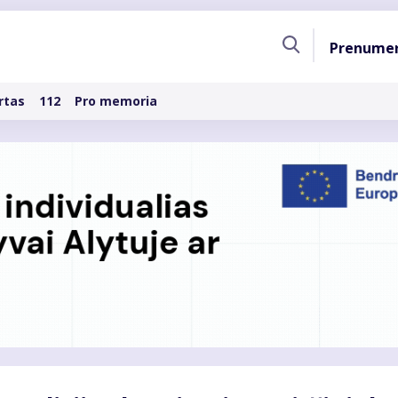
Pagri
Prenume
naviga
rtas
112
Pro memoria