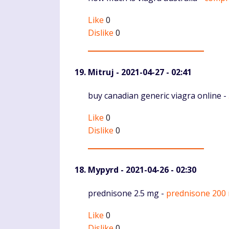
Like
0
Dislike
0
Mitruj
- 2021-04-27 - 02:41
Komentaras
buy canadian generic viagra online -
Like
0
Dislike
0
Mypyrd
- 2021-04-26 - 02:30
Komentaras
prednisone 2.5 mg -
prednisone 200
Like
0
Dislike
0