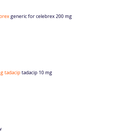
ebrex
generic for celebrex 200 mg
g tadacip
tadacip 10 mg
w