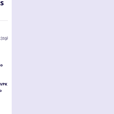
as
3319)
jo
s
 VPK
o