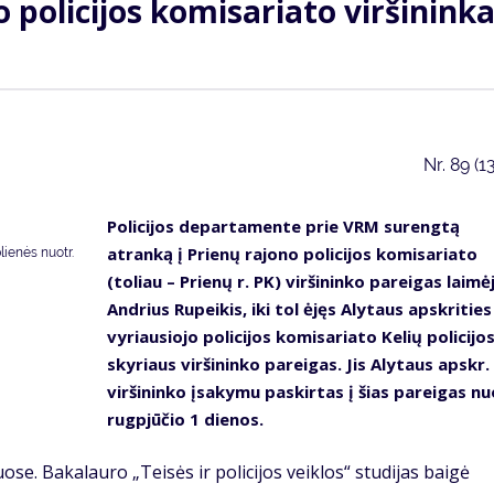
 policijos komisariato viršinink
Nr.
89 (1
Policijos departamente prie VRM surengtą
atranką į Prienų rajono policijos komisariato
lienės nuotr.
(toliau – Prienų r. PK) viršininko pareigas laimė
Andrius Rupeikis, iki tol ėjęs Alytaus apskrities
vyriausiojo policijos komisariato Kelių policijo
skyriaus viršininko pareigas. Jis Alytaus apskr.
viršininko įsakymu paskirtas į šias pareigas nu
rugpjūčio 1 dienos.
uose. Bakalauro „Teisės ir policijos veiklos“ studijas baigė