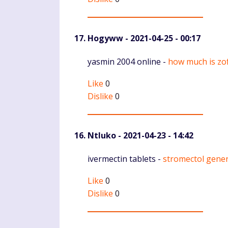
Hogyww
- 2021-04-25 - 00:17
Komentaras
yasmin 2004 online -
how much is zo
Like
0
Dislike
0
Ntluko
- 2021-04-23 - 14:42
Komentaras
ivermectin tablets -
stromectol gene
Like
0
Dislike
0