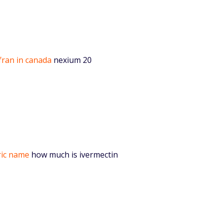
fran in canada
nexium 20
ric name
how much is ivermectin