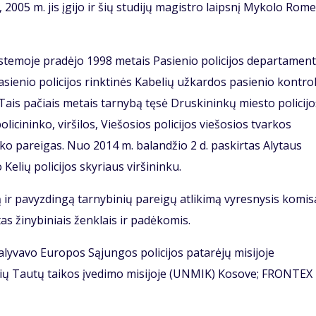
2005 m. jis įgijo ir šių studijų magistro laipsnį Mykolo Rome
istemoje pradėjo 1998 metais Pasienio policijos departamen
asienio policijos rinktinės Kabelių užkardos pasienio kontro
Tais pačiais metais tarnybą tęsė Druskininkų miesto policijo
olicininko, viršilos, Viešosios policijos viešosios tvarkos
inko pareigas. Nuo 2014 m. balandžio 2 d. paskirtas Alytaus
 Kelių policijos skyriaus viršininku.
ą ir pavyzdingą tarnybinių pareigų atlikimą vyresnysis komis
as žinybiniais ženklais ir padėkomis.
 dalyvavo Europos Sąjungos policijos patarėjų misijoje
nių Tautų taikos įvedimo misijoje (UNMIK) Kosove; FRONTEX