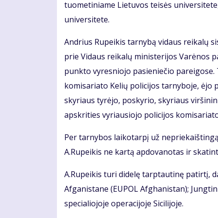
tuometiniame Lietuvos teisės universitete, 
universitete.
Andrius Rupeikis tarnybą vidaus reikalų s
prie Vidaus reikalų ministerijos Varėnos p
punkto vyresniojo pasieniečio pareigose. 
komisariato Kelių policijos tarnyboje, ėjo p
skyriaus tyrėjo, poskyrio, skyriaus viršin
apskrities vyriausiojo policijos komisariato
Per tarnybos laikotarpį už nepriekaišting
A.Rupeikis ne kartą apdovanotas ir skatint
A.Rupeikis turi didelę tarptautinę patirtį,
Afganistane (EUPOL Afghanistan); Jungti
specialiojoje operacijoje Sicilijoje.