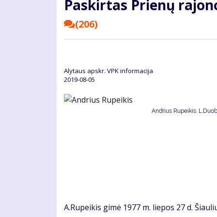
Paskirtas Prienų rajono
(206)
Alytaus apskr. VPK informacija
2019-08-05
Andrius Rupeikis. L.Duob
A.Rupeikis gimė 1977 m. liepos 27 d. Šiauli