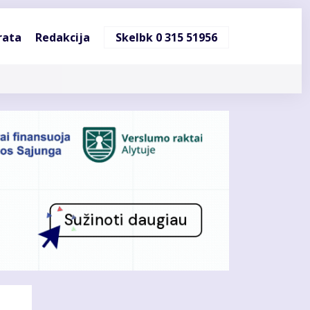
ndinė
rata
Redakcija
Skelbk 0 315 51956
cija