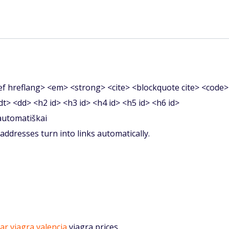
f hreflang> <em> <strong> <cite> <blockquote cite> <code>
<dt> <dd> <h2 id> <h3 id> <h4 id> <h5 id> <h6 id>
 automatiškai
ddresses turn into links automatically.
r viagra valencia
viagra prices