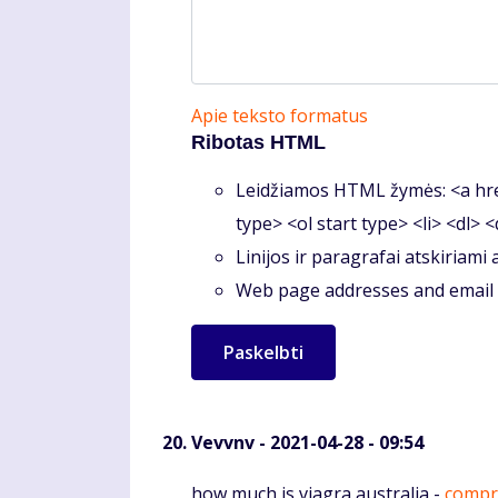
Apie teksto formatus
Ribotas HTML
Leidžiamos HTML žymės: <a hre
type> <ol start type> <li> <dl> 
Linijos ir paragrafai atskiriami
Web page addresses and email a
Vevvnv
- 2021-04-28 - 09:54
Komentaras
how much is viagra australia -
compra