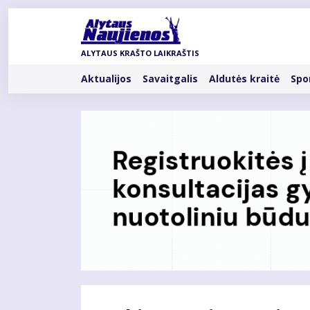
Pereiti
į
pagrindinį
ALYTAUS KRAŠTO LAIKRAŠTIS
turinį
Rubrikos
Aktualijos
Savaitgalis
Aldutės kraitė
Spo