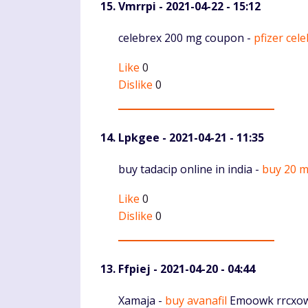
Vmrrpi
- 2021-04-22 - 15:12
Komentaras
celebrex 200 mg coupon -
pfizer cel
Like
0
Dislike
0
Lpkgee
- 2021-04-21 - 11:35
Komentaras
buy tadacip online in india -
buy 20 m
Like
0
Dislike
0
Ffpiej
- 2021-04-20 - 04:44
Komentaras
Xamaja -
buy avanafil
Emoowk rrcxo