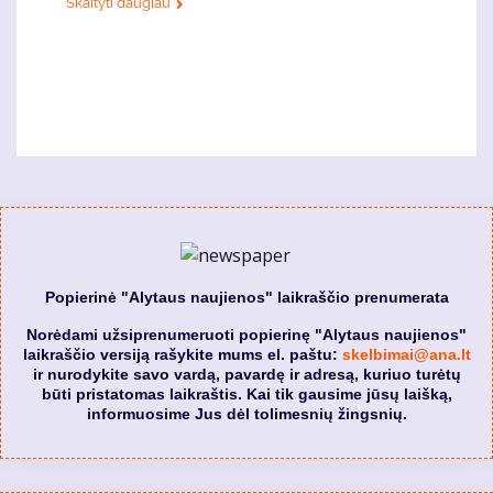
Skaityti daugiau
Popierinė "Alytaus naujienos" laikraščio prenumerata
Norėdami užsiprenumeruoti popierinę "Alytaus naujienos"
laikraščio versiją rašykite mums el. paštu:
skelbimai@ana.lt
ir nurodykite savo vardą, pavardę ir adresą, kuriuo turėtų
būti pristatomas laikraštis. Kai tik gausime jūsų laišką,
informuosime Jus dėl tolimesnių žingsnių.