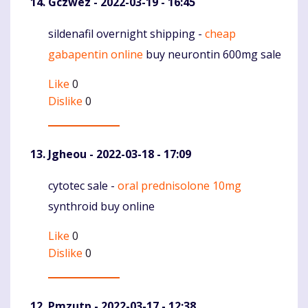
Gczwez
- 2022-03-19 - 16:45
sildenafil overnight shipping -
cheap
Komentaras
gabapentin online
buy neurontin 600mg sale
Like
0
Dislike
0
Jgheou
- 2022-03-18 - 17:09
cytotec sale -
oral prednisolone 10mg
Komentaras
synthroid buy online
Like
0
Dislike
0
Pmzutp
- 2022-03-17 - 12:38