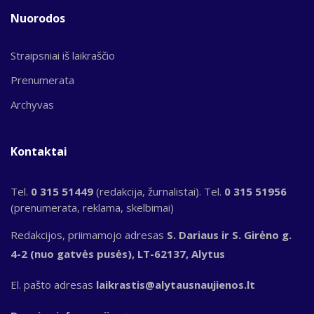
Nuorodos
Straipsniai iš laikraščio
Prenumerata
Archyvas
Kontaktai
Tel.
0 315 51449
(redakcija, žurnalistai). Tel.
0 315 51956
(prenumerata, reklama, skelbimai)
Redakcijos, priimamojo adresas
S. Dariaus ir S. Girėno g.
4-2 (nuo gatvės pusės), LT-62137, Alytus
El. pašto adresas
laikrastis@alytausnaujienos.lt