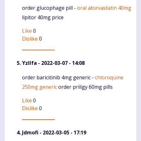
order glucophage pill -
oral atorvastatin 40mg
Komentaras
lipitor 40mg price
Like
0
Dislike
0
Yzllfa
- 2022-03-07 - 14:08
order baricitinib 4mg generic -
chloroquine
Komentaras
250mg generic
order priligy 60mg pills
Like
0
Dislike
0
Jdmofi
- 2022-03-05 - 17:19