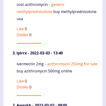
cost azithromycin -
generic
Komentaras
methylprednisolone
buy methylprednisolone
usa
Like
0
Dislike
0
Iplrrx
- 2022-03-03 - 13:40
ivermectin 2mg -
azithromycin 250mg for sale
Komentaras
buy azithromycin 500mg online
Like
0
Dislike
0
Awprkb
- 2022-03-02 - 09:05