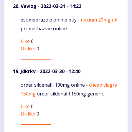
Vavizg
- 2022-03-31 - 14:22
esomeprazole online buy -
nexium 20mg uk
Komentaras
promethazine online
Like
0
Dislike
0
Jdkrkv
- 2022-03-30 - 12:40
order sildenafil 100mg online -
cheap viagra
Komentaras
150mg
order sildenafil 150mg generic
Like
0
Dislike
0