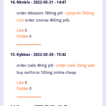
Nknklv
- 2022-03-21 - 14:47
order diltiazem 180mg pill -
zyloprim 300mg
Komentaras
cost
order zovirax 400mg pills
Like
0
Dislike
0
Kybbas
- 2022-03-20 - 15:42
order cialis 40mg pill -
order cialis 20mg sale
Komentaras
buy cenforce 100mg online cheap
Like
0
Dislike
0