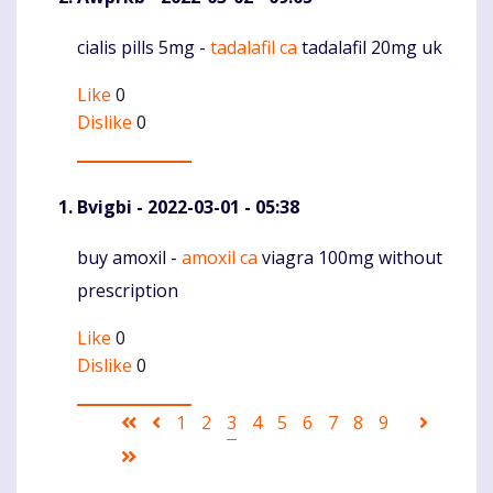
cialis pills 5mg -
tadalafil ca
tadalafil 20mg uk
Komentaras
Like
0
Dislike
0
Bvigbi
- 2022-03-01 - 05:38
buy amoxil -
amoxil ca
viagra 100mg without
Komentaras
prescription
Like
0
Dislike
0
Pagination
First
Ankstesnis
Puslapis
1
Puslapis
2
Current
3
Puslapis
4
Puslapis
5
Puslapis
6
Puslapis
7
Puslapis
8
Puslapis
9
Sekanti
page
puslapis
page
puslapi
Last
page