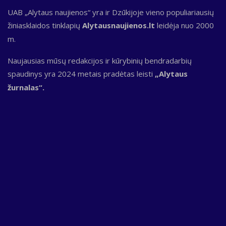
UAB „Alytaus naujienos“ yra ir Dzūkijoje vieno populiariausių
žiniasklaidos tinklapių
Alytausnaujienos.lt
leidėja nuo 2000
m.
Naujausias mūsų redakcijos ir kūrybinių bendradarbių
spaudinys yra 2024 metais pradėtas leisti
„Alytaus
žurnalas“.