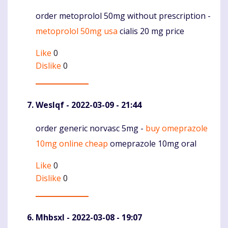
order metoprolol 50mg without prescription -
Komentaras
metoprolol 50mg usa
cialis 20 mg price
Like
0
Dislike
0
Weslqf
- 2022-03-09 - 21:44
order generic norvasc 5mg -
buy omeprazole
Komentaras
10mg online cheap
omeprazole 10mg oral
Like
0
Dislike
0
Mhbsxl
- 2022-03-08 - 19:07