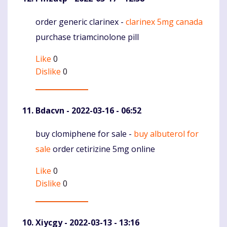
order generic clarinex -
clarinex 5mg canada
Komentaras
purchase triamcinolone pill
Like
0
Dislike
0
Bdacvn
- 2022-03-16 - 06:52
buy clomiphene for sale -
buy albuterol for
Komentaras
sale
order cetirizine 5mg online
Like
0
Dislike
0
Xiycgy
- 2022-03-13 - 13:16