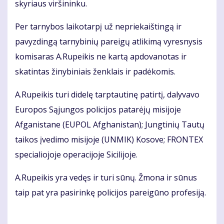
skyriaus viršininku.
Per tarnybos laikotarpį už nepriekaištingą ir
pavyzdingą tarnybinių pareigų atlikimą vyresnysis
komisaras A.Rupeikis ne kartą apdovanotas ir
skatintas žinybiniais ženklais ir padėkomis.
A.Rupeikis turi didelę tarptautinę patirtį, dalyvavo
Europos Sąjungos policijos patarėjų misijoje
Afganistane (EUPOL Afghanistan); Jungtinių Tautų
taikos įvedimo misijoje (UNMIK) Kosove; FRONTEX
specialiojoje operacijoje Sicilijoje.
A.Rupeikis yra vedęs ir turi sūnų. Žmona ir sūnus
taip pat yra pasirinkę policijos pareigūno profesiją.