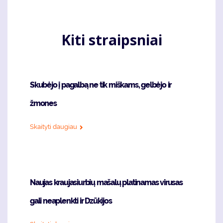
Kiti straipsniai
Skubėjo į pagalbą ne tik miškams, gelbėjo ir
žmones
Skaityti daugiau
Naujas kraujasiurbių mašalų platinamas virusas
gali neaplenkti ir Dzūkijos