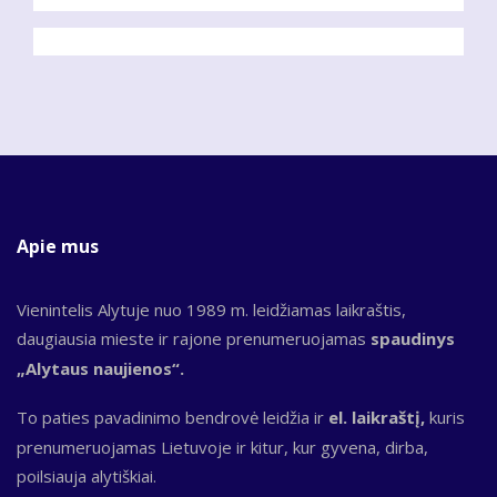
Apie mus
Vienintelis Alytuje nuo 1989 m. leidžiamas laikraštis,
daugiausia mieste ir rajone prenumeruojamas
spaudinys
„Alytaus naujienos“.
To paties pavadinimo bendrovė leidžia ir
el. laikraštį,
kuris
prenumeruojamas Lietuvoje ir kitur, kur gyvena, dirba,
poilsiauja alytiškiai.