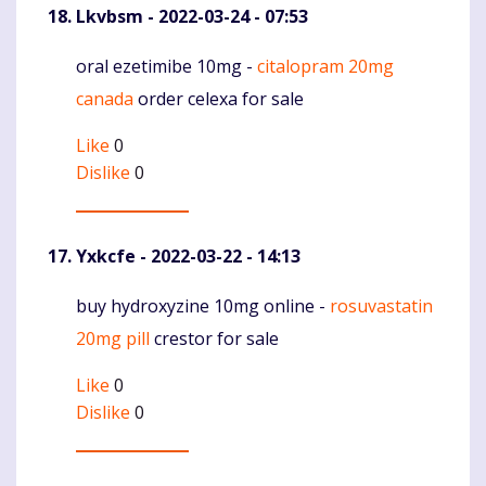
Lkvbsm
- 2022-03-24 - 07:53
oral ezetimibe 10mg -
citalopram 20mg
Komentaras
canada
order celexa for sale
Like
0
Dislike
0
Yxkcfe
- 2022-03-22 - 14:13
buy hydroxyzine 10mg online -
rosuvastatin
Komentaras
20mg pill
crestor for sale
Like
0
Dislike
0