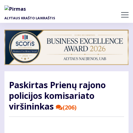
Pereiti
į
pagrindinį
ALYTAUS KRAŠTO LAIKRAŠTIS
turinį
Paskirtas Prienų rajono
policijos komisariato
viršininkas
(206)