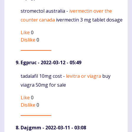
stromectol australia -
ivermectin over the
Komentaras
counter canada
ivermectin 3 mg tablet dosage
Like
0
Dislike
0
Egpruc
- 2022-03-12 - 05:49
tadalafil 10mg cost -
levitra or viagra
buy
Komentaras
viagra 50mg for sale
Like
0
Dislike
0
Dajgmm
- 2022-03-11 - 03:08