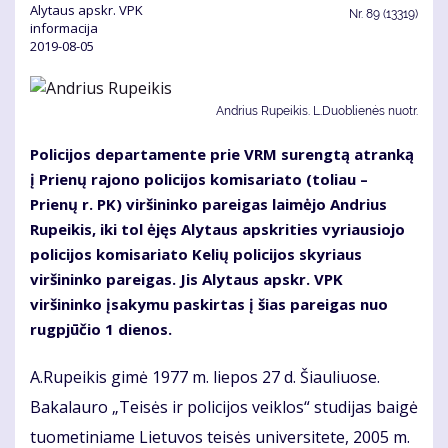
Alytaus apskr. VPK
Nr.
89 (13319)
informacija
2019-08-05
Andrius Rupeikis. L.Duoblienės nuotr.
Policijos departamente prie VRM surengtą atranką
į Prienų rajono policijos komisariato (toliau –
Prienų r. PK) viršininko pareigas laimėjo Andrius
Rupeikis, iki tol ėjęs Alytaus apskrities vyriausiojo
policijos komisariato Kelių policijos skyriaus
viršininko pareigas. Jis Alytaus apskr. VPK
viršininko įsakymu paskirtas į šias pareigas nuo
rugpjūčio 1 dienos.
A.Rupeikis gimė 1977 m. liepos 27 d. Šiauliuose.
Bakalauro „Teisės ir policijos veiklos“ studijas baigė
tuometiniame Lietuvos teisės universitete, 2005 m.