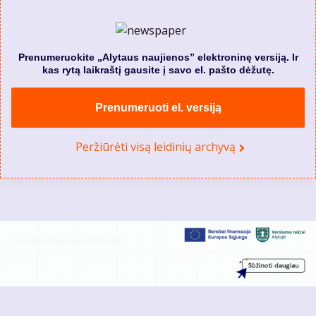
Prenumeruokite „Alytaus naujienos” elektroninę versiją. Ir
kas rytą laikraštį gausite į savo el. pašto dėžutę.
Prenumeruoti el. versiją
Peržiūrėti visą leidinių archyvą