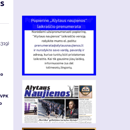
as
3319)
jo
s
 VPK
o