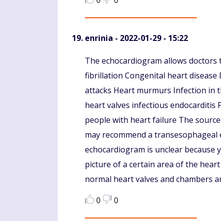
0
0
enrinia
- 2022-01-29 - 15:22
Komentaras
The echocardiogram allows doctors t
fibrillation Congenital heart diseas
attacks Heart murmurs Infection in t
heart valves infectious endocarditi
people with heart failure The source 
may recommend a transesophageal ec
echocardiogram is unclear because yo
picture of a certain area of the hea
normal heart valves and chambers a
0
0