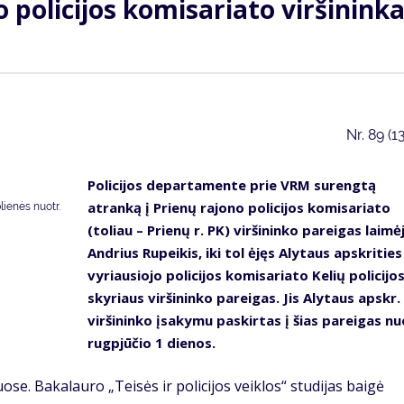
 policijos komisariato viršinink
Nr.
89 (1
Policijos departamente prie VRM surengtą
atranką į Prienų rajono policijos komisariato
lienės nuotr.
(toliau – Prienų r. PK) viršininko pareigas laimė
Andrius Rupeikis, iki tol ėjęs Alytaus apskrities
vyriausiojo policijos komisariato Kelių policijo
skyriaus viršininko pareigas. Jis Alytaus apskr.
viršininko įsakymu paskirtas į šias pareigas nu
rugpjūčio 1 dienos.
uose. Bakalauro „Teisės ir policijos veiklos“ studijas baigė