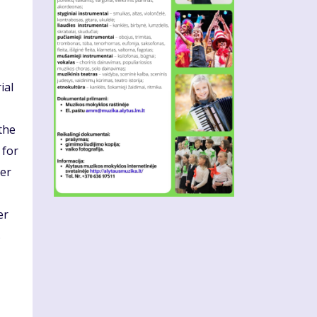
ial
the
 for
der
er
s