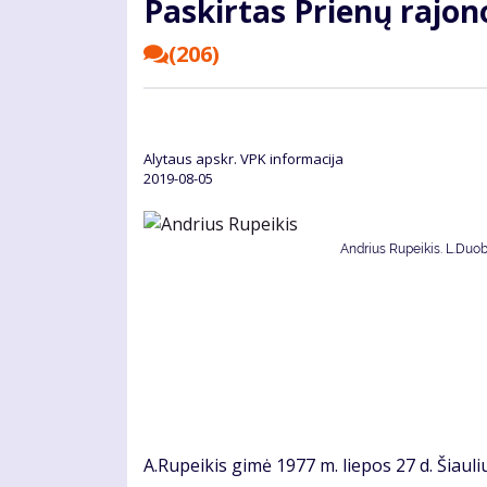
Paskirtas Prienų rajono
(206)
Alytaus apskr. VPK informacija
2019-08-05
Andrius Rupeikis. L.Duob
A.Rupeikis gimė 1977 m. liepos 27 d. Šiauli