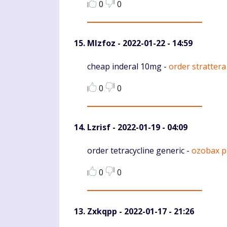
0
0
Mlzfoz
- 2022-01-22 - 14:59
Komentaras
cheap inderal 10mg -
order strattera
0
0
Lzrisf
- 2022-01-19 - 04:09
Komentaras
order tetracycline generic -
ozobax pi
0
0
Zxkqpp
- 2022-01-17 - 21:26