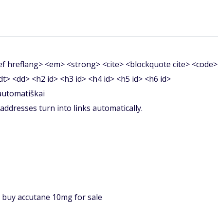
f hreflang> <em> <strong> <cite> <blockquote cite> <code>
<dt> <dd> <h2 id> <h3 id> <h4 id> <h5 id> <h6 id>
 automatiškai
ddresses turn into links automatically.
buy accutane 10mg for sale