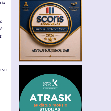
rio
to
lės
s
aras