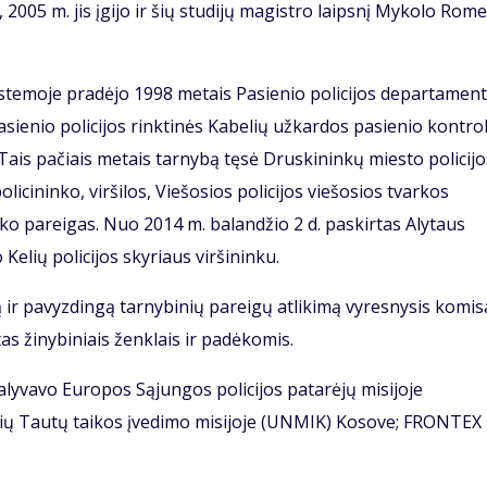
2005 m. jis įgijo ir šių studijų magistro laipsnį Mykolo Rome
istemoje pradėjo 1998 metais Pasienio policijos departamen
asienio policijos rinktinės Kabelių užkardos pasienio kontro
Tais pačiais metais tarnybą tęsė Druskininkų miesto policijo
olicininko, viršilos, Viešosios policijos viešosios tvarkos
inko pareigas. Nuo 2014 m. balandžio 2 d. paskirtas Alytaus
 Kelių policijos skyriaus viršininku.
ą ir pavyzdingą tarnybinių pareigų atlikimą vyresnysis komis
as žinybiniais ženklais ir padėkomis.
 dalyvavo Europos Sąjungos policijos patarėjų misijoje
nių Tautų taikos įvedimo misijoje (UNMIK) Kosove; FRONTEX