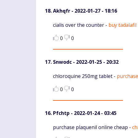
Akhqfr
- 2022-01-27 - 18:16
Komentaras
cialis over the counter -
buy tadalafil
0
0
Snwodc
- 2022-01-25 - 20:32
Komentaras
chloroquine 250mg tablet -
purchase
0
0
Pfchtp
- 2022-01-24 - 03:45
Komentaras
purchase plaquenil online cheap -
ch