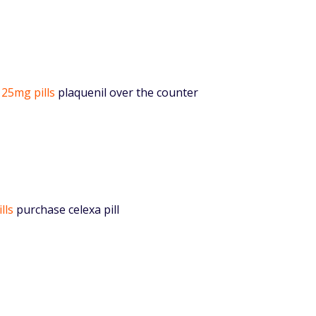
 25mg pills
plaquenil over the counter
lls
purchase celexa pill