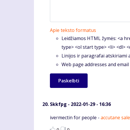
Apie teksto formatus
Leidžiamos HTML žymės: <a hre
type> <ol start type> <li> <dl> 
Linijos ir paragrafai atskiriami
Web page addresses and email a
Skkfpg
- 2022-01-29 - 16:36
Komentaras
ivermectin for people -
accutane sale