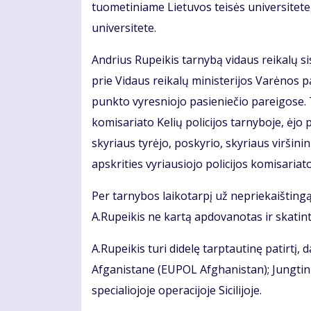
tuometiniame Lietuvos teisės universitete, 
universitete.
Andrius Rupeikis tarnybą vidaus reikalų s
prie Vidaus reikalų ministerijos Varėnos p
punkto vyresniojo pasieniečio pareigose. 
komisariato Kelių policijos tarnyboje, ėjo p
skyriaus tyrėjo, poskyrio, skyriaus viršin
apskrities vyriausiojo policijos komisariato
Per tarnybos laikotarpį už nepriekaišting
A.Rupeikis ne kartą apdovanotas ir skatint
A.Rupeikis turi didelę tarptautinę patirtį,
Afganistane (EUPOL Afghanistan); Jungti
specialiojoje operacijoje Sicilijoje.