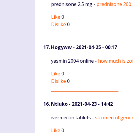
Komentaras
prednisone 2.5 mg -
prednisone 200
Like
0
Dislike
0
Hogyww
- 2021-04-25 - 00:17
Komentaras
yasmin 2004 online -
how much is zo
Like
0
Dislike
0
Ntluko
- 2021-04-23 - 14:42
Komentaras
ivermectin tablets -
stromectol gene
Like
0