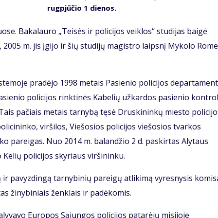
rugpjūčio 1 dienos.
uose. Bakalauro „Teisės ir policijos veiklos“ studijas baigė
2005 m. jis įgijo ir šių studijų magistro laipsnį Mykolo Rome
istemoje pradėjo 1998 metais Pasienio policijos departamen
asienio policijos rinktinės Kabelių užkardos pasienio kontro
Tais pačiais metais tarnybą tęsė Druskininkų miesto policijo
olicininko, viršilos, Viešosios policijos viešosios tvarkos
inko pareigas. Nuo 2014 m. balandžio 2 d. paskirtas Alytaus
 Kelių policijos skyriaus viršininku.
ą ir pavyzdingą tarnybinių pareigų atlikimą vyresnysis komis
as žinybiniais ženklais ir padėkomis.
 dalyvavo Europos Sąjungos policijos patarėjų misijoje