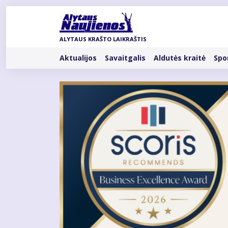
Pereiti
į
pagrindinį
ALYTAUS KRAŠTO LAIKRAŠTIS
turinį
Rubrikos
Aktualijos
Savaitgalis
Aldutės kraitė
Spo