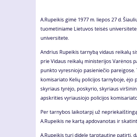
A.Rupeikis gimė 1977 m. liepos 27 d. Šiauli
tuometiniame Lietuvos teisės universitete, 
universitete.
Andrius Rupeikis tarnybą vidaus reikalų s
prie Vidaus reikalų ministerijos Varėnos p
punkto vyresniojo pasieniečio pareigose. 
komisariato Kelių policijos tarnyboje, ėjo p
skyriaus tyrėjo, poskyrio, skyriaus viršin
apskrities vyriausiojo policijos komisariato
Per tarnybos laikotarpį už nepriekaišting
A.Rupeikis ne kartą apdovanotas ir skatint
A.Rupeikis turi didelę tarptautinę patirtį,