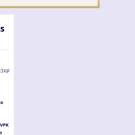
as
3319)
jo
s
 VPK
o