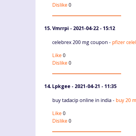
Dislike
0
Vmrrpi
- 2021-04-22 - 15:12
Komentaras
celebrex 200 mg coupon -
pfizer cel
Like
0
Dislike
0
Lpkgee
- 2021-04-21 - 11:35
Komentaras
buy tadacip online in india -
buy 20 m
Like
0
Dislike
0