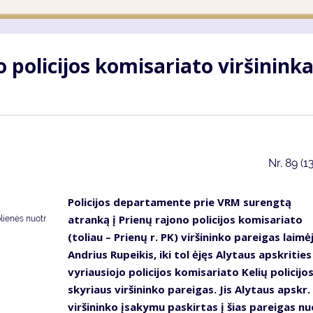
 policijos komisariato viršinink
Nr.
89 (1
Policijos departamente prie VRM surengtą
atranką į Prienų rajono policijos komisariato
lienės nuotr.
(toliau – Prienų r. PK) viršininko pareigas laimė
Andrius Rupeikis, iki tol ėjęs Alytaus apskrities
vyriausiojo policijos komisariato Kelių policijo
skyriaus viršininko pareigas. Jis Alytaus apskr.
viršininko įsakymu paskirtas į šias pareigas nu