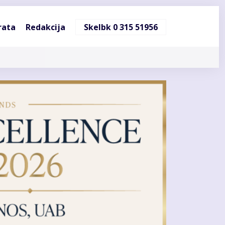
ndinė
rata
Redakcija
Skelbk 0 315 51956
cija