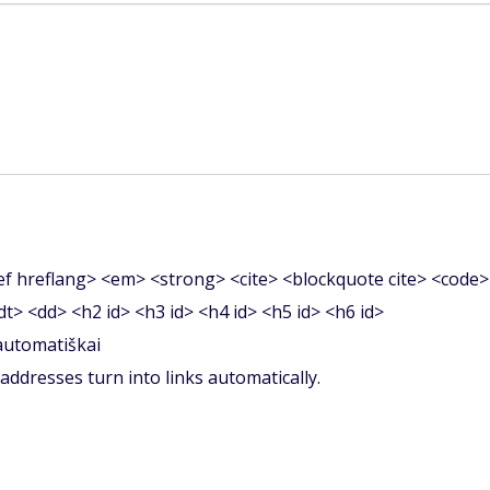
f hreflang> <em> <strong> <cite> <blockquote cite> <code>
<dt> <dd> <h2 id> <h3 id> <h4 id> <h5 id> <h6 id>
 automatiškai
ddresses turn into links automatically.