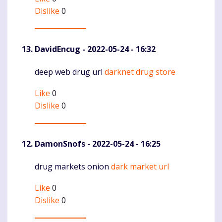
Dislike
0
DavidEncug
- 2022-05-24 - 16:32
deep web drug url
darknet drug store
Komentaras
Like
0
Dislike
0
DamonSnofs
- 2022-05-24 - 16:25
drug markets onion
dark market url
Komentaras
Like
0
Dislike
0