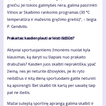
greičiu. Jei tokios galimybės nėra, galima pasirinkti
Vilnos ar Skalbimo rankomis programas (30 °C
temperatūra ir mažesnis gręžimo greitis)“, – teigia
P. Gendvilis.
Prakaitas: kasdien plauti ar leisti išdžiūti?
Aktyviai sportuojantiems žmonėms nuolat kyla
klausimas, ką daryti su šlapiais nuo prakaito
drabužiais? Kasdien juos skalbti nepraktiška, ypač
žiemą, nes jei neturite džiovyklės, jie iki ryto
neišdžius ir kitą dieną sportuodami galite neturėti
ką apsirengti. Bet skalbti tik kartą per savaitę taip
pat ne išeitis.
Mažai suteptą sportinę aprangą galima skalbti ir