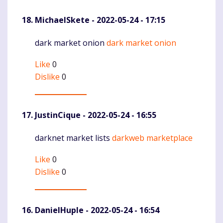
MichaelSkete
- 2022-05-24 - 17:15
dark market onion
dark market onion
Komentaras
Like
0
Dislike
0
JustinCique
- 2022-05-24 - 16:55
darknet market lists
darkweb marketplace
Komentaras
Like
0
Dislike
0
DanielHuple
- 2022-05-24 - 16:54