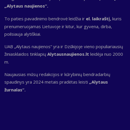
„Alytaus naujienos“.
To paties pavadinimo bendrovė leidžia ir
el. laikraštį,
kuris
prenumeruojamas Lietuvoje ir kitur, kur gyvena, dirba,
poilsiauja alytiškiai.
UAB „Alytaus naujienos“ yra ir Dzūkijoje vieno populiariausių
žiniasklaidos tinklapių
Alytausnaujienos.lt
leidėja nuo 2000
m.
Naujausias mūsų redakcijos ir kūrybinių bendradarbių
spaudinys yra 2024 metais pradėtas leisti
„Alytaus
žurnalas“.