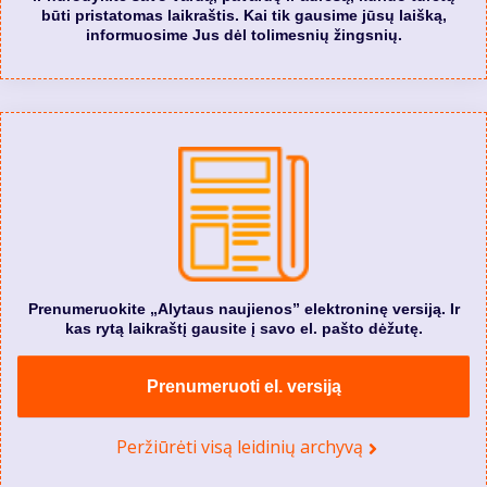
būti pristatomas laikraštis. Kai tik gausime jūsų laišką,
informuosime Jus dėl tolimesnių žingsnių.
Prenumeruokite „Alytaus naujienos” elektroninę versiją. Ir
kas rytą laikraštį gausite į savo el. pašto dėžutę.
Prenumeruoti el. versiją
Peržiūrėti visą leidinių archyvą