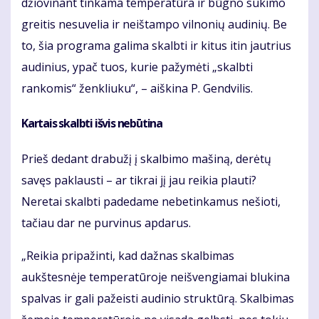
džiovinant tinkama temperatūra ir būgno sukimo
greitis nesuvelia ir neištampo vilnonių audinių. Be
to, šia programa galima skalbti ir kitus itin jautrius
audinius, ypač tuos, kurie pažymėti „skalbti
rankomis“ ženkliuku“, – aiškina P. Gendvilis.
Kartais skalbti išvis nebūtina
Prieš dedant drabužį į skalbimo mašiną, derėtų
savęs paklausti – ar tikrai jį jau reikia plauti?
Neretai skalbti padedame nebetinkamus nešioti,
tačiau dar ne purvinus apdarus.
„Reikia pripažinti, kad dažnas skalbimas
aukštesnėje temperatūroje neišvengiamai blukina
spalvas ir gali pažeisti audinio struktūrą. Skalbimas