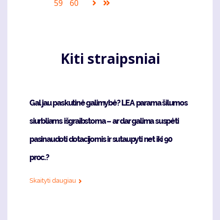
page
puslapis
page
Puslapis
59
Puslapis
60
Sekantis
Last
puslapis
page
Kiti straipsniai
Gal jau paskutinė galimybė? LEA parama šilumos
siurbliams išgraibstoma – ar dar galima suspėti
pasinaudoti dotacijomis ir sutaupyti net iki 90
proc.?
Skaityti daugiau