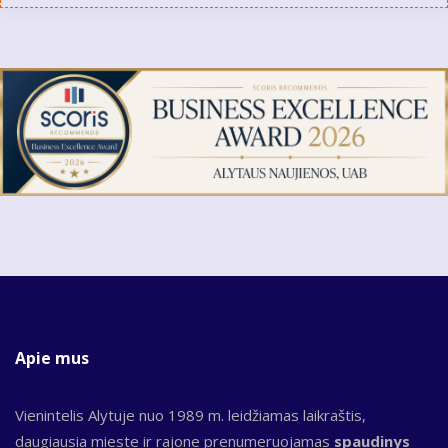
Apie mus
Vienintelis Alytuje nuo 1989 m. leidžiamas laikraštis,
daugiausia mieste ir rajone prenumeruojamas
spaudinys