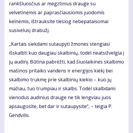
rankšluosčius ar megztinius drauge su
velvetinėmis ar paprasčiausiomis juodomis
kelnėmis, ištrauksite tiesiog nebepataisomai
susivėlusį drabužį.
„Kartais siekdami sutaupyti žmonės stengiasi
išskalbti kuo daugiau skalbinių, todėl neatsižvelgia į
jų audinį. Būtina pabrėžti, kad šiuolaikinės skalbimo
mašinos pritaiko vandens ir energijos kiekį bei
skalbimo trukmę prie skalbinių kiekio – kuo jų
mažiau, tuo trumpiau ir skalbs. Todėl skalbdami
vienodus audinius drauge ne tik lengviau juos
apsaugosite, bet dar ir sutaupysite“, – teigia P.
Gendvilis.