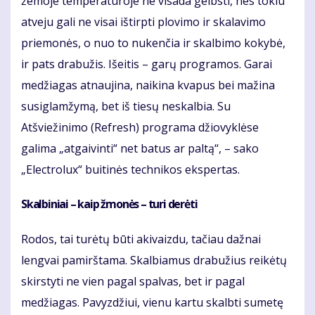
žemoje temperatūroje ne visada gelbsti, nes tokiu
atveju gali ne visai ištirpti plovimo ir skalavimo
priemonės, o nuo to nukenčia ir skalbimo kokybė,
ir pats drabužis. Išeitis – garų programos. Garai
medžiagas atnaujina, naikina kvapus bei mažina
susiglamžymą, bet iš tiesų neskalbia. Su
Atšviežinimo (Refresh) programa džiovyklėse
galima „atgaivinti“ net batus ar paltą“, – sako
„Electrolux“ buitinės technikos ekspertas.
Skalbiniai – kaip žmonės – turi derėti
Rodos, tai turėtų būti akivaizdu, tačiau dažnai
lengvai pamirštama. Skalbiamus drabužius reikėtų
skirstyti ne vien pagal spalvas, bet ir pagal
medžiagas. Pavyzdžiui, vienu kartu skalbti sumetę