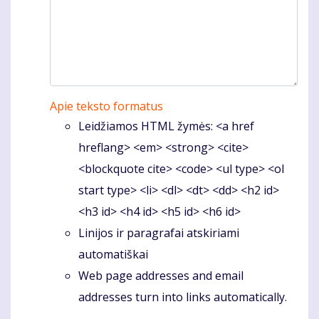
Apie teksto formatus
Leidžiamos HTML žymės: <a href
hreflang> <em> <strong> <cite>
<blockquote cite> <code> <ul type> <ol
start type> <li> <dl> <dt> <dd> <h2 id>
<h3 id> <h4 id> <h5 id> <h6 id>
Linijos ir paragrafai atskiriami
automatiškai
Web page addresses and email
addresses turn into links automatically.