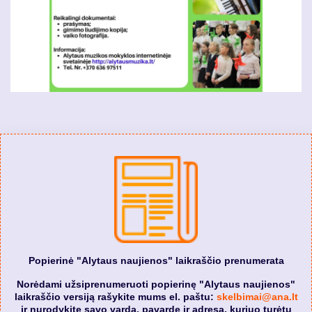
Popierinė "Alytaus naujienos" laikraščio prenumerata
Norėdami užsiprenumeruoti popierinę "Alytaus naujienos"
laikraščio versiją rašykite mums el. paštu:
skelbimai@ana.lt
ir nurodykite savo vardą, pavardę ir adresą, kuriuo turėtų