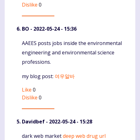
Dislike
0
BO
- 2022-05-24 - 15:36
AAEES posts jobs inside the environmental
Komentaras
engineering and environmental science
professions.
my blog post:
여우알바
Like
0
Dislike
0
Davidbef
- 2022-05-24 - 15:28
dark web market
deep web drug url
Komentaras