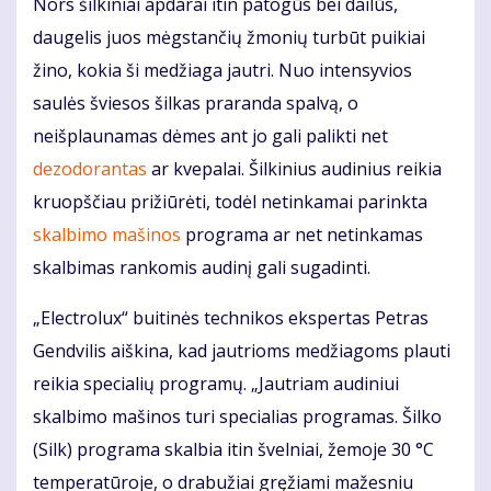
Nors šilkiniai apdarai itin patogūs bei dailūs,
daugelis juos mėgstančių žmonių turbūt puikiai
žino, kokia ši medžiaga jautri. Nuo intensyvios
saulės šviesos šilkas praranda spalvą, o
neišplaunamas dėmes ant jo gali palikti net
dezodorantas
ar kvepalai. Šilkinius audinius reikia
kruopščiau prižiūrėti, todėl netinkamai parinkta
skalbimo mašinos
programa ar net netinkamas
skalbimas rankomis audinį gali sugadinti.
„Electrolux“ buitinės technikos ekspertas Petras
Gendvilis aiškina, kad jautrioms medžiagoms plauti
reikia specialių programų. „Jautriam audiniui
skalbimo mašinos turi specialias programas. Šilko
(Silk) programa skalbia itin švelniai, žemoje 30 °C
temperatūroje, o drabužiai gręžiami mažesniu