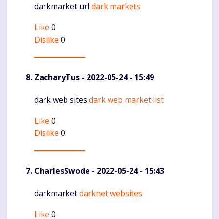
darkmarket url
dark markets
Komentaras
Like
0
Dislike
0
ZacharyTus
- 2022-05-24 - 15:49
dark web sites
dark web market list
Komentaras
Like
0
Dislike
0
CharlesSwode
- 2022-05-24 - 15:43
darkmarket
darknet websites
Komentaras
Like
0