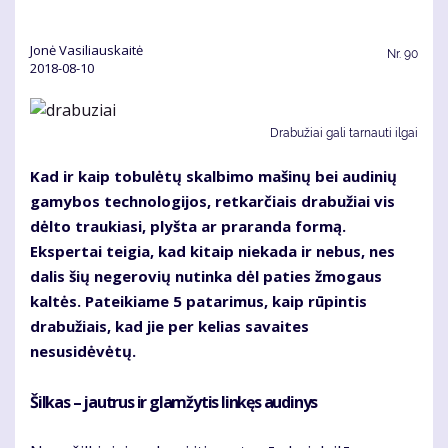
Jonė Vasiliauskaitė
Nr.
90
2018-08-10
Drabužiai gali tarnauti ilgai
Kad ir kaip tobulėtų skalbimo mašinų bei audinių
gamybos technologijos, retkarčiais drabužiai vis
dėlto traukiasi, plyšta ar praranda formą.
Ekspertai teigia, kad kitaip niekada ir nebus, nes
dalis šių negerovių nutinka dėl paties žmogaus
kaltės. Pateikiame 5 patarimus, kaip rūpintis
drabužiais, kad jie per kelias savaites
nesusidėvėtų.
Šilkas – jautrus ir glamžytis linkęs audinys