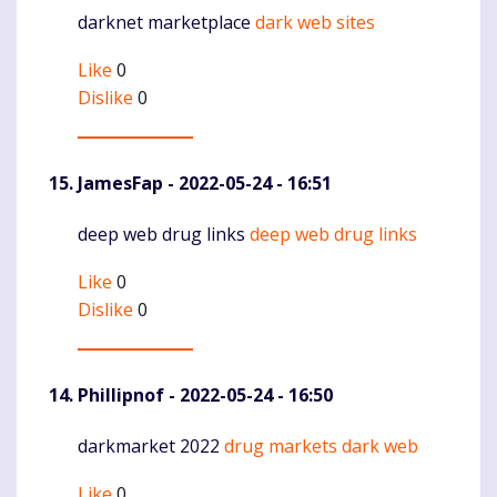
darknet marketplace
dark web sites
Komentaras
Like
0
Dislike
0
JamesFap
- 2022-05-24 - 16:51
deep web drug links
deep web drug links
Komentaras
Like
0
Dislike
0
Phillipnof
- 2022-05-24 - 16:50
darkmarket 2022
drug markets dark web
Komentaras
Like
0