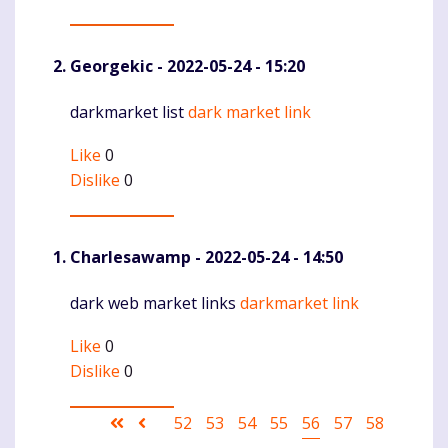
Georgekic
- 2022-05-24 - 15:20
darkmarket list
dark market link
Komentaras
Like
0
Dislike
0
Charlesawamp
- 2022-05-24 - 14:50
dark web market links
darkmarket link
Komentaras
Like
0
Dislike
0
Pagination
First
Ankstesnis
Puslapis
52
Puslapis
53
Puslapis
54
Puslapis
55
Current
56
Puslapis
57
Puslapis
58