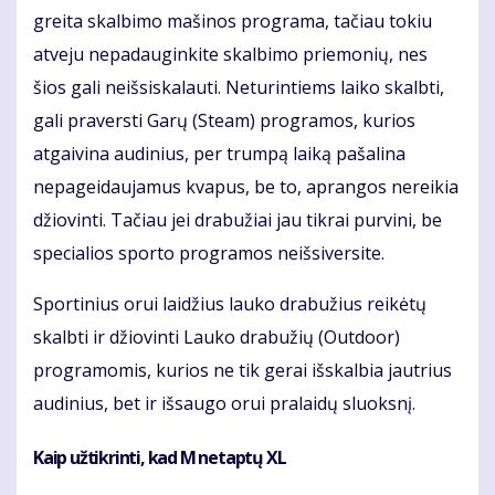
greita skalbimo mašinos programa, tačiau tokiu
atveju nepadauginkite skalbimo priemonių, nes
šios gali neišsiskalauti. Neturintiems laiko skalbti,
gali praversti Garų (Steam) programos, kurios
atgaivina audinius, per trumpą laiką pašalina
nepageidaujamus kvapus, be to, aprangos nereikia
džiovinti. Tačiau jei drabužiai jau tikrai purvini, be
specialios sporto programos neišsiversite.
Sportinius orui laidžius lauko drabužius reikėtų
skalbti ir džiovinti Lauko drabužių (Outdoor)
programomis, kurios ne tik gerai išskalbia jautrius
audinius, bet ir išsaugo orui pralaidų sluoksnį.
Kaip užtikrinti, kad M netaptų XL