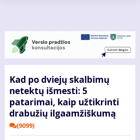
Pereiti
į
pagrindinį
turinį
Kad po dviejų skalbimų
netektų išmesti: 5
patarimai, kaip užtikrinti
drabužių ilgaamžiškumą
(9099)