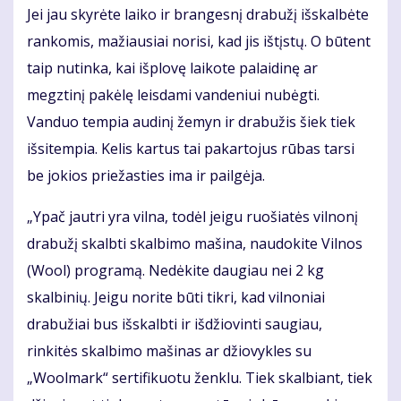
Jei jau skyrėte laiko ir brangesnį drabužį išskalbėte
rankomis, mažiausiai norisi, kad jis ištįstų. O būtent
taip nutinka, kai išplovę laikote palaidinę ar
megztinį pakėlę leisdami vandeniui nubėgti.
Vanduo tempia audinį žemyn ir drabužis šiek tiek
išsitempia. Kelis kartus tai pakartojus rūbas tarsi
be jokios priežasties ima ir pailgėja.
„Ypač jautri yra vilna, todėl jeigu ruošiatės vilnonį
drabužį skalbti skalbimo mašina, naudokite Vilnos
(Wool) programą. Nedėkite daugiau nei 2 kg
skalbinių. Jeigu norite būti tikri, kad vilnoniai
drabužiai bus išskalbti ir išdžiovinti saugiau,
rinkitės skalbimo mašinas ar džiovykles su
„Woolmark“ sertifikuotu ženklu. Tiek skalbiant, tiek