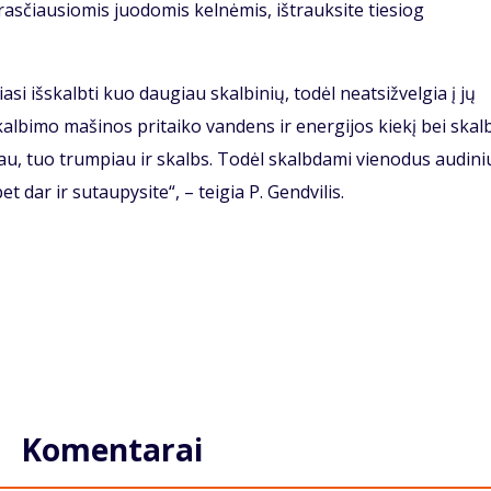
asčiausiomis juodomis kelnėmis, ištrauksite tiesiog
si išskalbti kuo daugiau skalbinių, todėl neatsižvelgia į jų
skalbimo mašinos pritaiko vandens ir energijos kiekį bei ska
iau, tuo trumpiau ir skalbs. Todėl skalbdami vienodus audini
 dar ir sutaupysite“, – teigia P. Gendvilis.
Komentarai