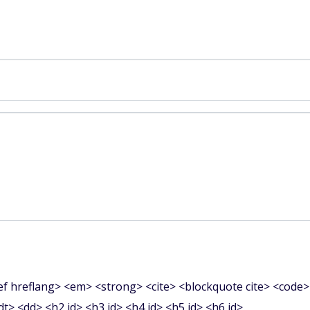
f hreflang> <em> <strong> <cite> <blockquote cite> <code>
<dt> <dd> <h2 id> <h3 id> <h4 id> <h5 id> <h6 id>