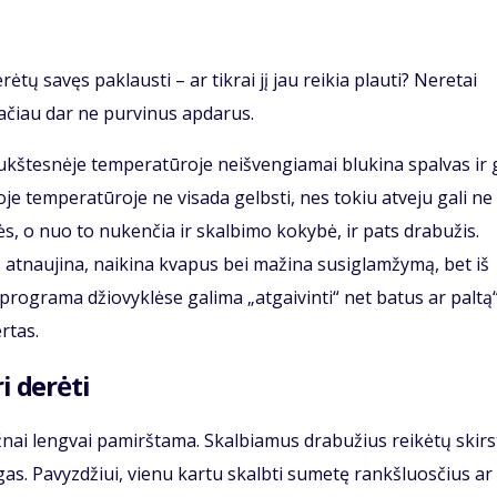
tų savęs paklausti – ar tikrai jį jau reikia plauti? Neretai
ačiau dar ne purvinus apdarus.
aukštesnėje temperatūroje neišvengiamai blukina spalvas ir g
je temperatūroje ne visada gelbsti, nes tokiu atveju gali ne
ės, o nuo to nukenčia ir skalbimo kokybė, ir pats drabužis.
 atnaujina, naikina kvapus bei mažina susiglamžymą, bet iš
 programa džiovyklėse galima „atgaivinti“ net batus ar paltą“
rtas.
i derėti
ažnai lengvai pamirštama. Skalbiamus drabužius reikėtų skirs
gas. Pavyzdžiui, vienu kartu skalbti sumetę rankšluosčius ar