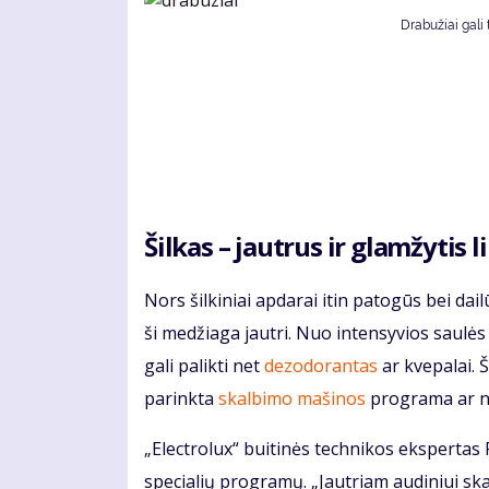
Drabužiai gali 
Šilkas – jautrus ir glamžytis 
Nors šilkiniai apdarai itin patogūs bei da
ši medžiaga jautri. Nuo intensyvios saulė
gali palikti net
dezodorantas
ar kvepalai. Š
parinkta
skalbimo mašinos
programa ar ne
„Electrolux“ buitinės technikos ekspertas 
specialių programų. „Jautriam audiniui sk