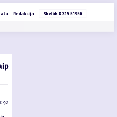
ndinė
rata
Redakcija
Skelbk 0 315 51956
cija
aip
r.
90
nių