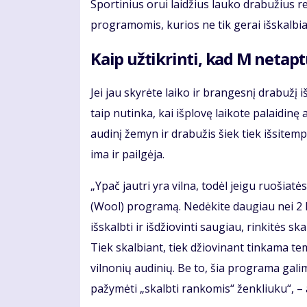
Sportinius orui laidžius lauko drabužius r
programomis, kurios ne tik gerai išskalbia 
Kaip užtikrinti, kad M netapt
Jei jau skyrėte laiko ir brangesnį drabužį i
taip nutinka, kai išplovę laikote palaidin
audinį žemyn ir drabužis šiek tiek išsitemp
ima ir pailgėja.
„Ypač jautri yra vilna, todėl jeigu ruošiat
(Wool) programą. Nedėkite daugiau nei 2 kg 
išskalbti ir išdžiovinti saugiau, rinkitės 
Tiek skalbiant, tiek džiovinant tinkama t
vilnonių audinių. Be to, šia programa galima
pažymėti „skalbti rankomis“ ženkliuku“, – a