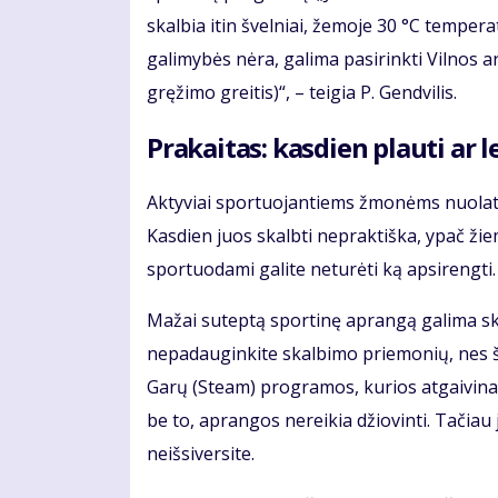
skalbia itin švelniai, žemoje 30 °C tempera
galimybės nėra, galima pasirinkti Vilnos
gręžimo greitis)“, – teigia P. Gendvilis.
Prakaitas: kasdien plauti ar le
Aktyviai sportuojantiems žmonėms nuolat k
Kasdien juos skalbti nepraktiška, ypač žiemą
sportuodami galite neturėti ką apsirengti. B
Mažai suteptą sportinę aprangą galima ska
nepadauginkite skalbimo priemonių, nes šios
Garų (Steam) programos, kurios atgaivina
be to, aprangos nereikia džiovinti. Tačiau 
neišsiversite.