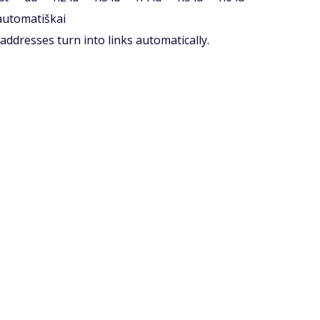
 automatiškai
ddresses turn into links automatically.
e