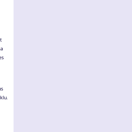
t
ia
es
us
klu.