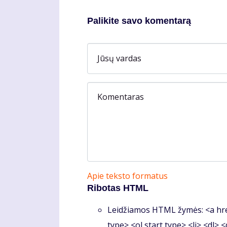
Palikite savo komentarą
Jūsų vardas
Komentaras
Apie teksto formatus
Ribotas HTML
Leidžiamos HTML žymės: <a hre
type> <ol start type> <li> <dl> 