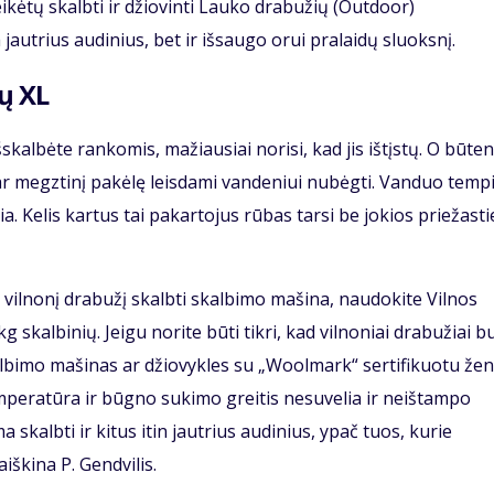
eikėtų skalbti ir džiovinti Lauko drabužių (Outdoor)
jautrius audinius, bet ir išsaugo orui pralaidų sluoksnį.
ų XL
šskalbėte rankomis, mažiausiai norisi, kad jis ištįstų. O būten
ę ar megztinį pakėlę leisdami vandeniui nubėgti. Vanduo temp
ia. Kelis kartus tai pakartojus rūbas tarsi be jokios priežasti
ės vilnonį drabužį skalbti skalbimo mašina, naudokite Vilnos
skalbinių. Jeigu norite būti tikri, kad vilnoniai drabužiai b
skalbimo mašinas ar džiovykles su „Woolmark“ sertifikuotu žen
emperatūra ir būgno sukimo greitis nesuvelia ir neištampo
 skalbti ir kitus itin jautrius audinius, ypač tuos, kurie
iškina P. Gendvilis.