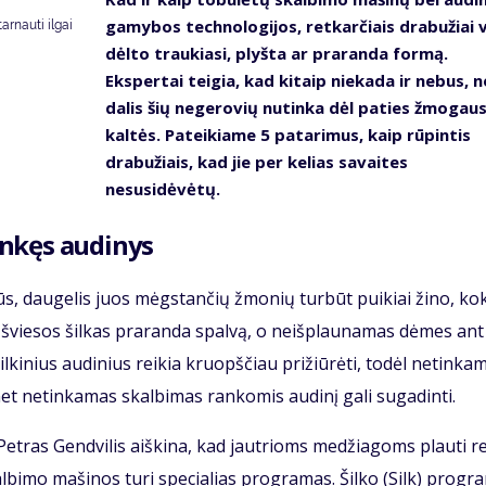
gamybos technologijos, retkarčiais drabužiai v
tarnauti ilgai
dėlto traukiasi, plyšta ar praranda formą.
Ekspertai teigia, kad kitaip niekada ir nebus, n
dalis šių negerovių nutinka dėl paties žmogau
kaltės. Pateikiame 5 patarimus, kaip rūpintis
drabužiais, kad jie per kelias savaites
nesusidėvėtų.
linkęs audinys
ilūs, daugelis juos mėgstančių žmonių turbūt puikiai žino, ko
s šviesos šilkas praranda spalvą, o neišplaunamas dėmes ant
ilkinius audinius reikia kruopščiau prižiūrėti, todėl netinka
t netinkamas skalbimas rankomis audinį gali sugadinti.
Petras Gendvilis aiškina, kad jautrioms medžiagoms plauti re
albimo mašinos turi specialias programas. Šilko (Silk) progr