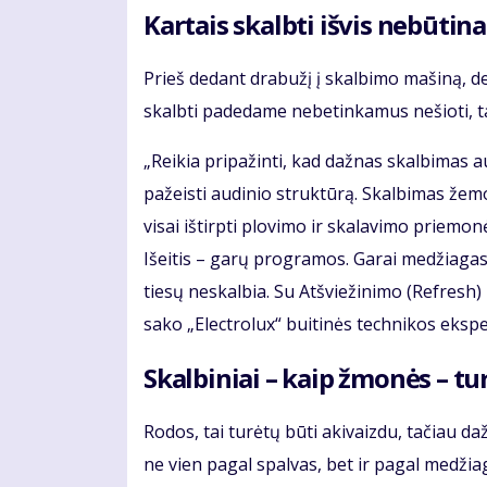
Kartais skalbti išvis nebūtina
Prieš dedant drabužį į skalbimo mašiną, derė
skalbti padedame nebetinkamus nešioti, t
„Reikia pripažinti, kad dažnas skalbimas 
pažeisti audinio struktūrą. Skalbimas žemo
visai ištirpti plovimo ir skalavimo priemon
Išeitis – garų programos. Garai medžiagas
tiesų neskalbia. Su Atšviežinimo (Refresh)
sako „Electrolux“ buitinės technikos ekspe
Skalbiniai – kaip žmonės – tur
Rodos, tai turėtų būti akivaizdu, tačiau d
ne vien pagal spalvas, bet ir pagal medžia