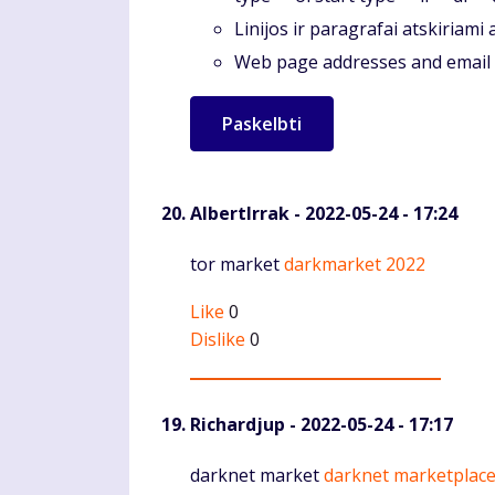
Linijos ir paragrafai atskiriami
Web page addresses and email a
AlbertIrrak
- 2022-05-24 - 17:24
Komentaras
tor market
darkmarket 2022
Like
0
Dislike
0
Richardjup
- 2022-05-24 - 17:17
Komentaras
darknet market
darknet marketplac