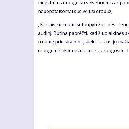
megztinius drauge su velvetinėmis ar papr
nebepataisomai susivėlusį drabužį.
„Kartais siekdami sutaupyti žmonės stengia
audinį. Būtina pabrėžti, kad šiuolaikinės 
trukmę prie skalbinių kiekio – kuo jų maž
drauge ne tik lengviau juos apsaugosite, bet