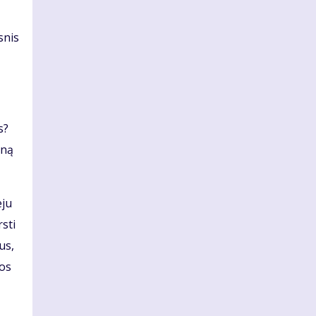
snis
s?
eną
eju
sti
us,
mos