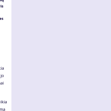
is
es
s
kia
 jo
mai
ikia
ama