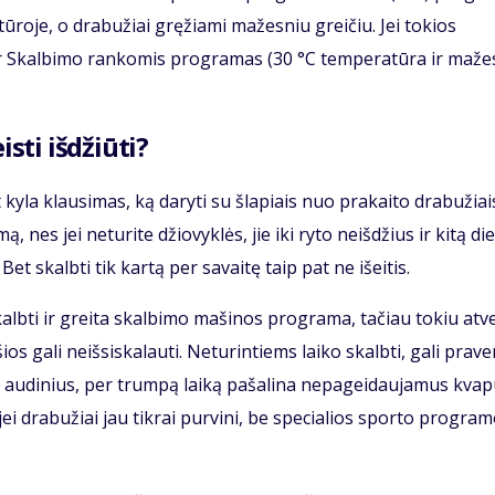
tūroje, o drabužiai gręžiami mažesniu greičiu. Jei tokios
 ar Skalbimo rankomis programas (30 °C temperatūra ir maže
isti išdžiūti?
yla klausimas, ką daryti su šlapiais nuo prakaito drabužiai
, nes jei neturite džiovyklės, jie iki ryto neišdžius ir kitą di
et skalbti tik kartą per savaitę taip pat ne išeitis.
lbti ir greita skalbimo mašinos programa, tačiau tokiu atv
 gali neišsiskalauti. Neturintiems laiko skalbti, gali praver
 audinius, per trumpą laiką pašalina nepageidaujamus kvap
jei drabužiai jau tikrai purvini, be specialios sporto progra