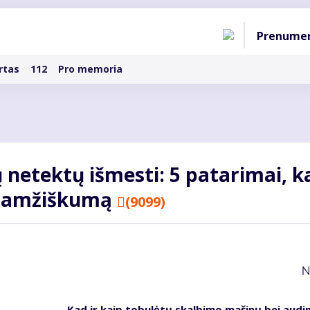
Pagri
Prenume
naviga
rtas
112
Pro memoria
 netektų išmesti: 5 patarimai, k
lgaamžiškumą
(9099)
N
Kad ir kaip tobulėtų skalbimo mašinų bei audi