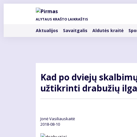
Pereiti
į
pagrindinį
ALYTAUS KRAŠTO LAIKRAŠTIS
turinį
Rubrikos
Aktualijos
Savaitgalis
Aldutės kraitė
Spo
Kad po dviejų skalbimų
užtikrinti drabužių i
Jonė Vasiliauskaitė
2018-08-10