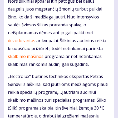
Nors šilkiniai apdarai itin patogūs bei dailūs,
daugelis juos mėgstančių žmonių turbūt puikiai
žino, kokia ši medžiaga jautri. Nuo intensyvios
saulės šviesos šilkas praranda spalvą, o
neišplaunamas dėmes ant jo gali palikti net
dezodorantas
ar kvepalai. Šilkinius audinius reikia
kruopščiau prižiūrėti, todėl netinkamai parinkta
skalbimo mašinos
programa ar net netinkamas
skalbimas rankomis audinį gali sugadinti.
„Electrolux“ buitinės technikos ekspertas Petras
Gendvilis aiškina, kad jautrioms medžiagoms plauti
reikia specialių programų. „Jautriam audiniui
skalbimo mašinos turi specialias programas. Šilko
(Silk) programa skalbia itin švelniai, žemoje 30 °C
temperatūroje, o drabužiai gręžiami mažesniu