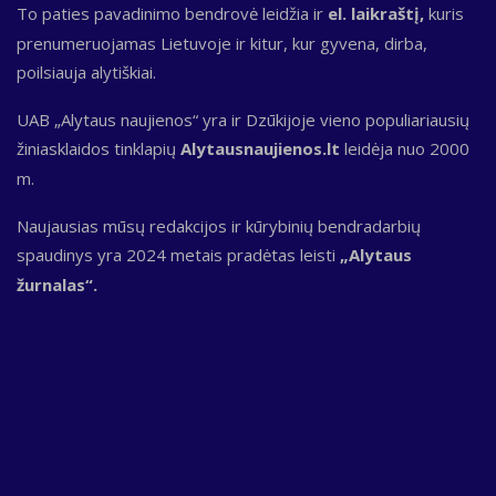
To paties pavadinimo bendrovė leidžia ir
el. laikraštį,
kuris
prenumeruojamas Lietuvoje ir kitur, kur gyvena, dirba,
poilsiauja alytiškiai.
UAB „Alytaus naujienos“ yra ir Dzūkijoje vieno populiariausių
žiniasklaidos tinklapių
Alytausnaujienos.lt
leidėja nuo 2000
m.
Naujausias mūsų redakcijos ir kūrybinių bendradarbių
spaudinys yra 2024 metais pradėtas leisti
„Alytaus
žurnalas“.