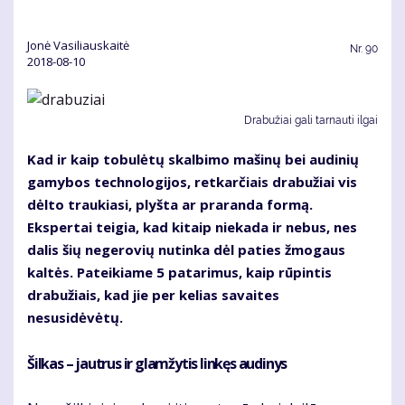
Jonė Vasiliauskaitė
Nr.
90
2018-08-10
Drabužiai gali tarnauti ilgai
Kad ir kaip tobulėtų skalbimo mašinų bei audinių
gamybos technologijos, retkarčiais drabužiai vis
dėlto traukiasi, plyšta ar praranda formą.
Ekspertai teigia, kad kitaip niekada ir nebus, nes
dalis šių negerovių nutinka dėl paties žmogaus
kaltės. Pateikiame 5 patarimus, kaip rūpintis
drabužiais, kad jie per kelias savaites
nesusidėvėtų.
Šilkas – jautrus ir glamžytis linkęs audinys