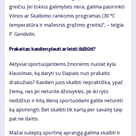
greičiu. Jei tokios galimybės nėra, galima pasirinkti
Vilnos ar Skalbimo rankomis programas (30 °C
temperatūra ir mažesnis gręžimo greitis)“, – teigia
P. Gendvilis.
Prakaitas: kasdien plauti ar leisti išdžiūti?
Aktyviai sportuojantiems žmonėms nuolat kyla
klausimas, ką daryti su šlapiais nuo prakaito
drabužiais? Kasdien juos skalbti nepraktiška, ypač
žiemą, nes jei neturite džiovyklės, jie iki ryto
neišdžius ir kitą dieną sportuodami galite neturėti
ką apsirengti. Bet skalbti tik kartą per savaitę taip
pat ne išeitis.
Mažai suteptą sportinę aprangą galima skalbti ir