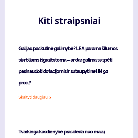
Kiti straipsniai
Gal jau paskutinė galimybė? LEA parama šilumos
siurbliams išgraibstoma – ar dar galima suspėti
pasinaudoti dotacijomis ir sutaupyti net iki 90
proc.?
Skaityti daugiau
Tvarkinga kasdienybė prasideda nuo mažų