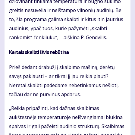
džiovinant tinkama temperatūra ir būgno sukimo
greitis nesuvelia ir neištampo vilnonių audinių. Be
to, šia programa galima skalbti ir kitus itin jautrius
audinius, ypač tuos, kurie pažymėti „skalbti
rankomis“ ženkliuku“, – aiškina P. Gendvilis.
Kartais skalbti išvis nebūtina
Prieš dedant drabužį į skalbimo mašiną, derėtų
savęs paklausti – ar tikrai jį jau reikia plauti?
Neretai skalbti padedame nebetinkamus nešioti,
tačiau dar ne purvinus apdarus.
„Reikia pripažinti, kad dažnas skalbimas
aukštesnėje temperatūroje neišvengiamai blukina
spalvas ir gali pažeisti audinio struktūrą. Skalbimas