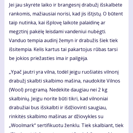
Jei jau skyrėte laiko ir brangesnį drabužį išskalbėte
rankomis, mažiausiai norisi, kad jis ištįstų. O būtent
taip nutinka, kai išplovę laikote palaidinę ar
megztinį pakėlę leisdami vandeniui nubėgti.
Vanduo tempia audinį žemyn ir drabužis šiek tiek
išsitempia. Kelis kartus tai pakartojus rūbas tarsi
be jokios priežasties ima ir pailgėja.
„Ypač jautri yra vilna, todėl jeigu ruošiatės vilnonį
drabužį skalbti skalbimo mašina, naudokite Vilnos
(Wool) programą. Nedėkite daugiau nei 2 kg
skalbinių. Jeigu norite būti tikri, kad vilnoniai
drabužiai bus išskalbti ir išdžiovinti saugiau,
rinkitės skalbimo mašinas ar džiovykles su
„Woolmark“ sertifikuotu ženklu. Tiek skalbiant, tiek