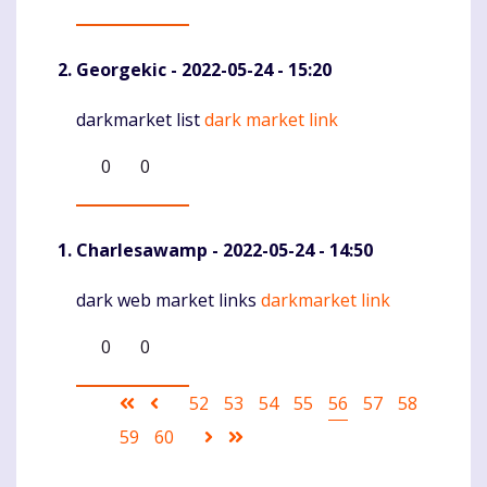
Georgekic
- 2022-05-24 - 15:20
darkmarket list
dark market link
Komentaras
0
0
Charlesawamp
- 2022-05-24 - 14:50
dark web market links
darkmarket link
Komentaras
0
0
Pagination
First
Ankstesnis
Puslapis
52
Puslapis
53
Puslapis
54
Puslapis
55
Current
56
Puslapis
57
Puslapis
58
page
puslapis
page
Puslapis
59
Puslapis
60
Sekantis
Last
puslapis
page