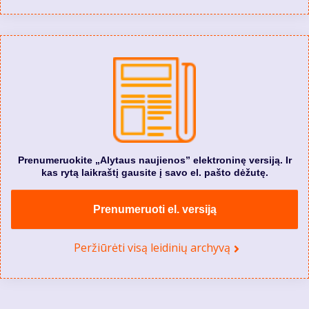
Prenumeruokite „Alytaus naujienos” elektroninę versiją. Ir
kas rytą laikraštį gausite į savo el. pašto dėžutę.
Prenumeruoti el. versiją
Peržiūrėti visą leidinių archyvą