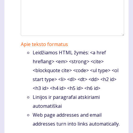
Apie teksto formatus
Leidžiamos HTML žymės: <a href
hreflang> <em> <strong> <cite>
<blockquote cite> <code> <ul type> <ol
start type> <li> <dl> <dt> <dd> <h2 id>
<h3 id> <h4 id> <h5 id> <h6 id>
Linijos ir paragrafai atskiriami
automatiškai
Web page addresses and email
addresses turn into links automatically.