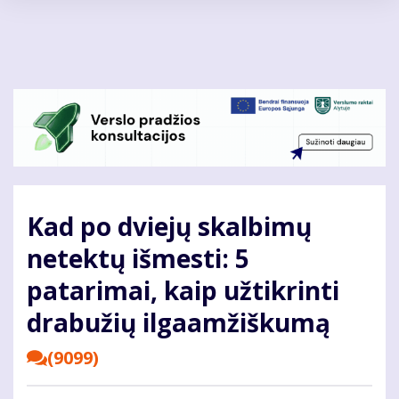
Pereiti
į
pagrindinį
turinį
Kad po dviejų skalbimų
netektų išmesti: 5
patarimai, kaip užtikrinti
drabužių ilgaamžiškumą
(9099)