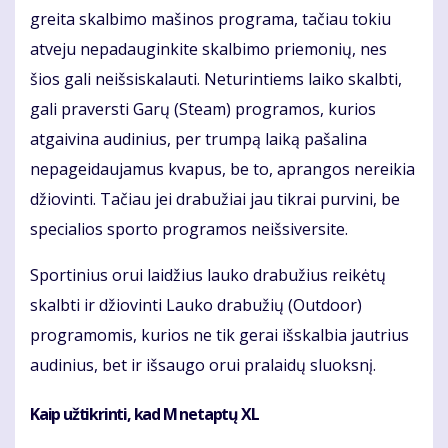
greita skalbimo mašinos programa, tačiau tokiu
atveju nepadauginkite skalbimo priemonių, nes
šios gali neišsiskalauti. Neturintiems laiko skalbti,
gali praversti Garų (Steam) programos, kurios
atgaivina audinius, per trumpą laiką pašalina
nepageidaujamus kvapus, be to, aprangos nereikia
džiovinti. Tačiau jei drabužiai jau tikrai purvini, be
specialios sporto programos neišsiversite.
Sportinius orui laidžius lauko drabužius reikėtų
skalbti ir džiovinti Lauko drabužių (Outdoor)
programomis, kurios ne tik gerai išskalbia jautrius
audinius, bet ir išsaugo orui pralaidų sluoksnį.
Kaip užtikrinti, kad M netaptų XL