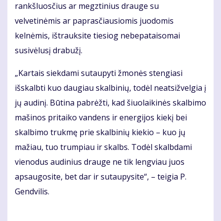
rankšluosčius ar megztinius drauge su
velvetinėmis ar paprasčiausiomis juodomis
kelnėmis, ištrauksite tiesiog nebepataisomai
susivėlusį drabužį.
„Kartais siekdami sutaupyti žmonės stengiasi
išskalbti kuo daugiau skalbinių, todėl neatsižvelgia į
jų audinį. Būtina pabrėžti, kad šiuolaikinės skalbimo
mašinos pritaiko vandens ir energijos kiekį bei
skalbimo trukmę prie skalbinių kiekio – kuo jų
mažiau, tuo trumpiau ir skalbs. Todėl skalbdami
vienodus audinius drauge ne tik lengviau juos
apsaugosite, bet dar ir sutaupysite“, – teigia P.
Gendvilis.