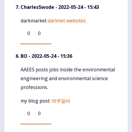
CharlesSwode
- 2022-05-24 - 15:43
darkmarket
darknet websites
Komentaras
0
0
BO
- 2022-05-24 - 15:36
AAEES posts jobs inside the environmental
Komentaras
engineering and environmental science
professions.
my blog post:
여우알바
0
0