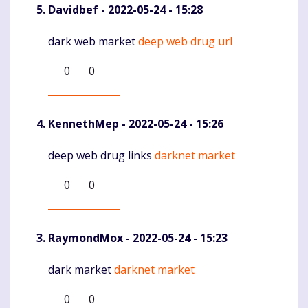
Davidbef
- 2022-05-24 - 15:28
dark web market
deep web drug url
Komentaras
0
0
KennethMep
- 2022-05-24 - 15:26
deep web drug links
darknet market
Komentaras
0
0
RaymondMox
- 2022-05-24 - 15:23
dark market
darknet market
Komentaras
0
0