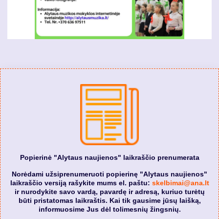
Popierinė "Alytaus naujienos" laikraščio prenumerata
Norėdami užsiprenumeruoti popierinę "Alytaus naujienos"
laikraščio versiją rašykite mums el. paštu:
skelbimai@ana.lt
ir nurodykite savo vardą, pavardę ir adresą, kuriuo turėtų
būti pristatomas laikraštis. Kai tik gausime jūsų laišką,
informuosime Jus dėl tolimesnių žingsnių.