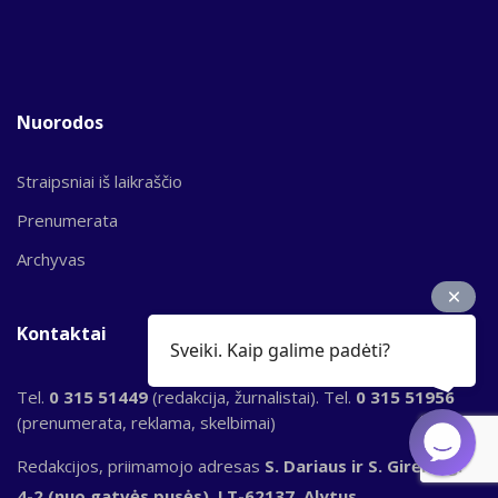
Nuorodos
Straipsniai iš laikraščio
Prenumerata
Archyvas
Kontaktai
Sveiki. Kaip galime padėti?
Tel.
0 315 51449
(redakcija, žurnalistai). Tel.
0 315 51956
(prenumerata, reklama, skelbimai)
Redakcijos, priimamojo adresas
S. Dariaus ir S. Girėno g.
4-2 (nuo gatvės pusės), LT-62137, Alytus