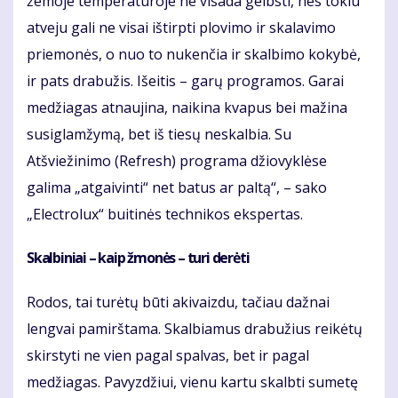
žemoje temperatūroje ne visada gelbsti, nes tokiu
atveju gali ne visai ištirpti plovimo ir skalavimo
priemonės, o nuo to nukenčia ir skalbimo kokybė,
ir pats drabužis. Išeitis – garų programos. Garai
medžiagas atnaujina, naikina kvapus bei mažina
susiglamžymą, bet iš tiesų neskalbia. Su
Atšviežinimo (Refresh) programa džiovyklėse
galima „atgaivinti“ net batus ar paltą“, – sako
„Electrolux“ buitinės technikos ekspertas.
Skalbiniai – kaip žmonės – turi derėti
Rodos, tai turėtų būti akivaizdu, tačiau dažnai
lengvai pamirštama. Skalbiamus drabužius reikėtų
skirstyti ne vien pagal spalvas, bet ir pagal
medžiagas. Pavyzdžiui, vienu kartu skalbti sumetę