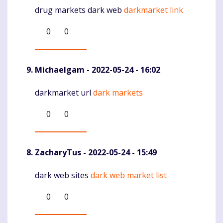
drug markets dark web
darkmarket link
Komentaras
0
0
Michaelgam
- 2022-05-24 - 16:02
darkmarket url
dark markets
Komentaras
0
0
ZacharyTus
- 2022-05-24 - 15:49
dark web sites
dark web market list
Komentaras
0
0