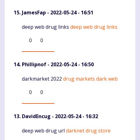
JamesFap
- 2022-05-24 - 16:51
deep web drug links
deep web drug links
Komentaras
0
0
Phillipnof
- 2022-05-24 - 16:50
darkmarket 2022
drug markets dark web
Komentaras
0
0
DavidEncug
- 2022-05-24 - 16:32
deep web drug url
darknet drug store
Komentaras