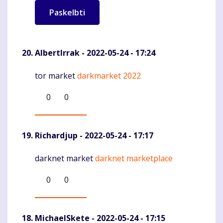
AlbertIrrak
- 2022-05-24 - 17:24
tor market
darkmarket 2022
Komentaras
0
0
Richardjup
- 2022-05-24 - 17:17
darknet market
darknet marketplace
Komentaras
0
0
MichaelSkete
- 2022-05-24 - 17:15