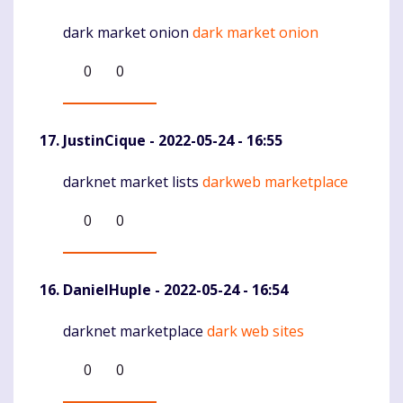
dark market onion
dark market onion
Komentaras
0
0
JustinCique
- 2022-05-24 - 16:55
darknet market lists
darkweb marketplace
Komentaras
0
0
DanielHuple
- 2022-05-24 - 16:54
darknet marketplace
dark web sites
Komentaras
0
0