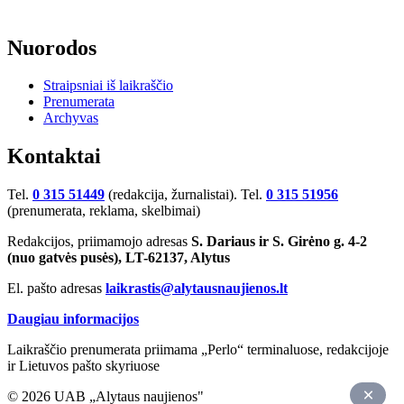
Nuorodos
Straipsniai iš laikraščio
Prenumerata
Archyvas
Kontaktai
Tel.
0 315 51449
(redakcija, žurnalistai). Tel.
0 315 51956
(prenumerata, reklama, skelbimai)
Redakcijos, priimamojo adresas
S. Dariaus ir S. Girėno g. 4-2
(nuo gatvės pusės), LT-62137, Alytus
El. pašto adresas
laikrastis@alytausnaujienos.lt
Daugiau informacijos
Laikraščio prenumerata priimama „Perlo“ terminaluose, redakcijoje
ir Lietuvos pašto skyriuose
© 2026 UAB „Alytaus naujienos"