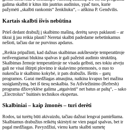
galima skalbti ir kitus itin jautrius audinius, ypač tuos, kurie
pažymėti „skalbti rankomis“ ženkliuku“, – aiškina P. Gendvilis.
Kartais skalbti išvis nebūtina
Prieš dedant drabužį į skalbimo mašiną, derėtų savęs paklausti – ar
tikrai jį jau reikia plauti? Neretai skalbti padedame nebetinkamus
nešioti, tačiau dar ne purvinus apdarus.
„Reikia pripažinti, kad dažnas skalbimas aukštesnėje temperatūroje
neišvengiamai blukina spalvas ir gali pažeisti audinio struktūrą.
Skalbimas žemoje temperatūroje ne visada gelbsti, nes tokiu atveju
gali ne visai ištirpti plovimo ir skalavimo priemonės, o nuo to
nukenčia ir skalbimo kokybė, ir pats drabužis. Išeitis – garų
programos. Garai medžiagas atnaujina, naikina kvapus bei mažina
susiglamžymą, bet iš tiesų neskalbia. Su Atšviežinimo (Refresh)
programa džiovyklėse galima „atgaivinti“ net batus ar paltą“, – sako
„Electrolux“ buitinės technikos ekspertas.
Skalbiniai – kaip žmonės – turi derėti
Rodos, tai turėtų būti akivaizdu, tačiau dažnai lengvai pamirštama.
Skalbiamus drabužius reikėtų skirstyti ne vien pagal spalvas, bet ir
pagal medžiagas. Pavyzdžiui, vienu kartu skalbti sumetę