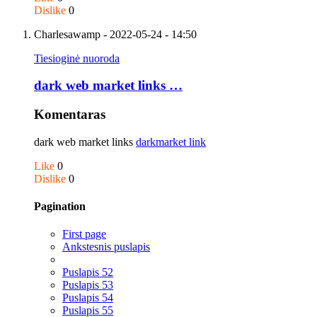
Dislike
0
Charlesawamp
- 2022-05-24 - 14:50
Tiesioginė nuoroda
dark web market links …
Komentaras
dark web market links
darkmarket link
Like
0
Dislike
0
Pagination
First page
Ankstesnis puslapis
Puslapis
52
Puslapis
53
Puslapis
54
Puslapis
55