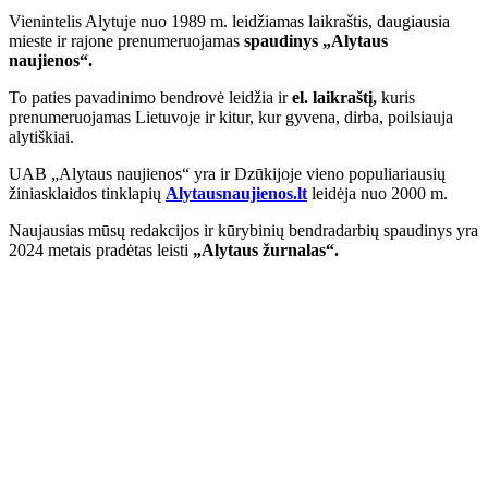
Vienintelis Alytuje nuo 1989 m. leidžiamas laikraštis, daugiausia
mieste ir rajone prenumeruojamas
spaudinys „Alytaus
naujienos“.
To paties pavadinimo bendrovė leidžia ir
el. laikraštį,
kuris
prenumeruojamas Lietuvoje ir kitur, kur gyvena, dirba, poilsiauja
alytiškiai.
UAB „Alytaus naujienos“ yra ir Dzūkijoje vieno populiariausių
žiniasklaidos tinklapių
Alytausnaujienos.lt
leidėja nuo 2000 m.
Naujausias mūsų redakcijos ir kūrybinių bendradarbių spaudinys yra
2024 metais pradėtas leisti
„Alytaus žurnalas“.