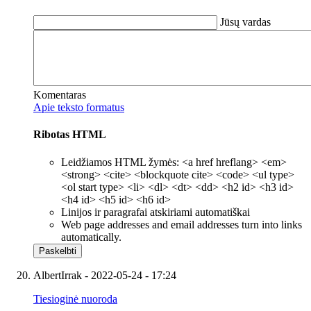
Jūsų vardas
Komentaras
Apie teksto formatus
Ribotas HTML
Leidžiamos HTML žymės: <a href hreflang> <em>
<strong> <cite> <blockquote cite> <code> <ul type>
<ol start type> <li> <dl> <dt> <dd> <h2 id> <h3 id>
<h4 id> <h5 id> <h6 id>
Linijos ir paragrafai atskiriami automatiškai
Web page addresses and email addresses turn into links
automatically.
AlbertIrrak
- 2022-05-24 - 17:24
Tiesioginė nuoroda