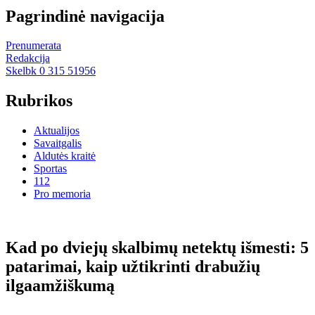
Pagrindinė navigacija
Prenumerata
Redakcija
Skelbk 0 315 51956
Rubrikos
Aktualijos
Savaitgalis
Aldutės kraitė
Sportas
112
Pro memoria
Kad po dviejų skalbimų netektų išmesti: 5
patarimai, kaip užtikrinti drabužių
ilgaamžiškumą