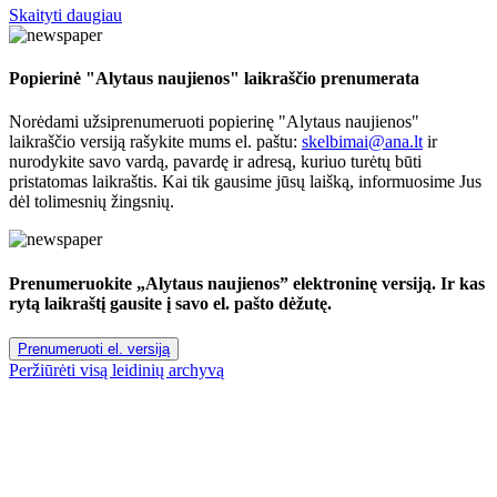
Skaityti daugiau
Popierinė "Alytaus naujienos" laikraščio prenumerata
Norėdami užsiprenumeruoti popierinę "Alytaus naujienos"
laikraščio versiją rašykite mums el. paštu:
skelbimai@ana.lt
ir
nurodykite savo vardą, pavardę ir adresą, kuriuo turėtų būti
pristatomas laikraštis. Kai tik gausime jūsų laišką, informuosime Jus
dėl tolimesnių žingsnių.
Prenumeruokite „Alytaus naujienos” elektroninę versiją. Ir kas
rytą laikraštį gausite į savo el. pašto dėžutę.
Prenumeruoti el. versiją
Peržiūrėti visą leidinių archyvą