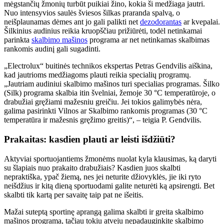
mėgstančių žmonių turbūt puikiai žino, kokia ši medžiaga jautri.
Nuo intensyvios saulės šviesos šilkas praranda spalvą, o
neišplaunamas dėmes ant jo gali palikti net
dezodorantas
ar kvepalai.
Šilkinius audinius reikia kruopščiau prižiūrėti, todėl netinkamai
parinkta
skalbimo mašinos
programa ar net netinkamas skalbimas
rankomis audinį gali sugadinti.
„Electrolux“ buitinės technikos ekspertas Petras Gendvilis aiškina,
kad jautrioms medžiagoms plauti reikia specialių programų.
„Jautriam audiniui skalbimo mašinos turi specialias programas. Šilko
(Silk) programa skalbia itin švelniai, žemoje 30 °C temperatūroje, o
drabužiai gręžiami mažesniu greičiu. Jei tokios galimybės nėra,
galima pasirinkti Vilnos ar Skalbimo rankomis programas (30 °C
temperatūra ir mažesnis gręžimo greitis)“, – teigia P. Gendvilis.
Prakaitas: kasdien plauti ar leisti išdžiūti?
Aktyviai sportuojantiems žmonėms nuolat kyla klausimas, ką daryti
su šlapiais nuo prakaito drabužiais? Kasdien juos skalbti
nepraktiška, ypač žiemą, nes jei neturite džiovyklės, jie iki ryto
neišdžius ir kitą dieną sportuodami galite neturėti ką apsirengti. Bet
skalbti tik kartą per savaitę taip pat ne išeitis.
Mažai suteptą sportinę aprangą galima skalbti ir greita skalbimo
mašinos programa, tačiau tokiu atveju nepadauginkite skalbimo