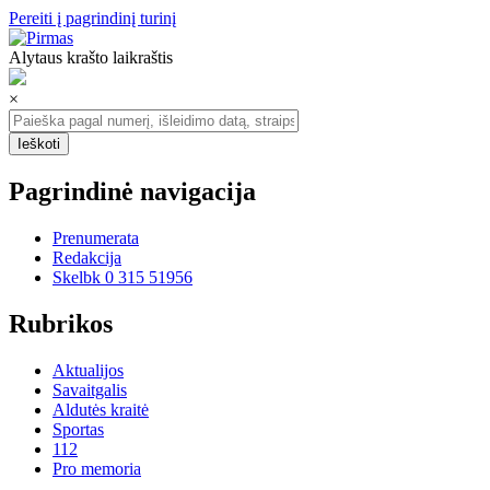
Pereiti į pagrindinį turinį
Alytaus krašto laikraštis
×
Pagrindinė navigacija
Prenumerata
Redakcija
Skelbk 0 315 51956
Rubrikos
Aktualijos
Savaitgalis
Aldutės kraitė
Sportas
112
Pro memoria