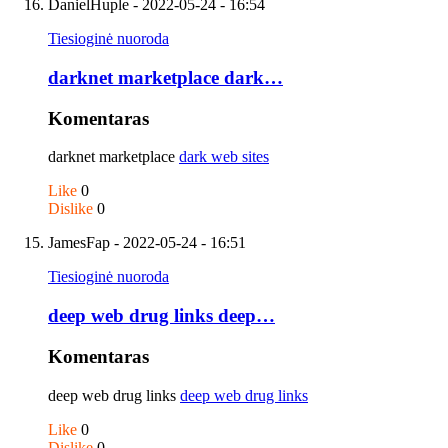
DanielHuple
- 2022-05-24 - 16:54
Tiesioginė nuoroda
darknet marketplace dark…
Komentaras
darknet marketplace
dark web sites
Like
0
Dislike
0
JamesFap
- 2022-05-24 - 16:51
Tiesioginė nuoroda
deep web drug links deep…
Komentaras
deep web drug links
deep web drug links
Like
0
Dislike
0