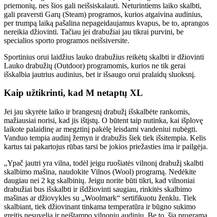
priemonių, nes šios gali neišsiskalauti. Neturintiems laiko skalbti,
gali praversti Garų (Steam) programos, kurios atgaivina audinius,
per trumpą laiką pašalina nepageidaujamus kvapus, be to, aprangos
nereikia džiovinti. Tačiau jei drabužiai jau tikrai purvini, be
specialios sporto programos neišsiversite.
Sportinius orui laidžius lauko drabužius reikėtų skalbti ir džiovinti
Lauko drabužių (Outdoor) programomis, kurios ne tik gerai
išskalbia jautrius audinius, bet ir išsaugo orui pralaidų sluoksnį.
Kaip užtikrinti, kad M netaptų XL
Jei jau skyrėte laiko ir brangesnį drabužį išskalbėte rankomis,
mažiausiai norisi, kad jis ištįstų. O būtent taip nutinka, kai išplovę
laikote palaidinę ar megztinį pakėlę leisdami vandeniui nubėgti.
Vanduo tempia audinį žemyn ir drabužis šiek tiek išsitempia. Kelis
kartus tai pakartojus rūbas tarsi be jokios priežasties ima ir pailgėja.
„Ypač jautri yra vilna, todėl jeigu ruošiatės vilnonį drabužį skalbti
skalbimo mašina, naudokite Vilnos (Wool) programą. Nedėkite
daugiau nei 2 kg skalbinių. Jeigu norite būti tikri, kad vilnoniai
drabužiai bus išskalbti ir išdžiovinti saugiau, rinkitės skalbimo
mašinas ar džiovykles su „Woolmark“ sertifikuotu ženklu. Tiek
skalbiant, tiek džiovinant tinkama temperatūra ir būgno sukimo
greitis nesuvelia ir neištampo vilnonių audinių. Be to, šia programa