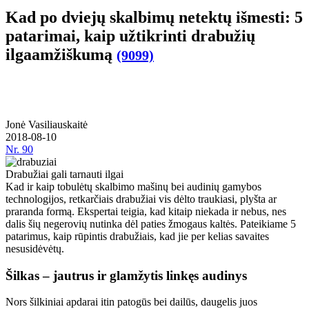
Kad po dviejų skalbimų netektų išmesti: 5
patarimai, kaip užtikrinti drabužių
ilgaamžiškumą
(9099)
Jonė Vasiliauskaitė
2018-08-10
Nr.
90
Drabužiai gali tarnauti ilgai
Kad ir kaip tobulėtų skalbimo mašinų bei audinių gamybos
technologijos, retkarčiais drabužiai vis dėlto traukiasi, plyšta ar
praranda formą. Ekspertai teigia, kad kitaip niekada ir nebus, nes
dalis šių negerovių nutinka dėl paties žmogaus kaltės. Pateikiame 5
patarimus, kaip rūpintis drabužiais, kad jie per kelias savaites
nesusidėvėtų.
Šilkas – jautrus ir glamžytis linkęs audinys
Nors šilkiniai apdarai itin patogūs bei dailūs, daugelis juos