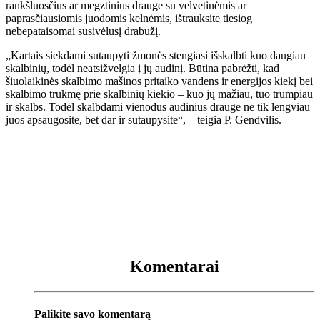
rankšluosčius ar megztinius drauge su velvetinėmis ar
paprasčiausiomis juodomis kelnėmis, ištrauksite tiesiog
nebepataisomai susivėlusį drabužį.
„Kartais siekdami sutaupyti žmonės stengiasi išskalbti kuo daugiau
skalbinių, todėl neatsižvelgia į jų audinį. Būtina pabrėžti, kad
šiuolaikinės skalbimo mašinos pritaiko vandens ir energijos kiekį bei
skalbimo trukmę prie skalbinių kiekio – kuo jų mažiau, tuo trumpiau
ir skalbs. Todėl skalbdami vienodus audinius drauge ne tik lengviau
juos apsaugosite, bet dar ir sutaupysite“, – teigia P. Gendvilis.
Komentarai
Palikite savo komentarą