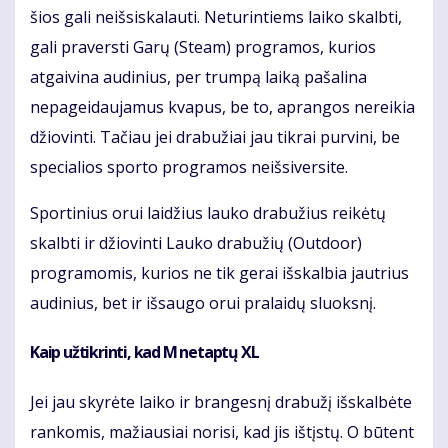
šios gali neišsiskalauti. Neturintiems laiko skalbti,
gali praversti Garų (Steam) programos, kurios
atgaivina audinius, per trumpą laiką pašalina
nepageidaujamus kvapus, be to, aprangos nereikia
džiovinti. Tačiau jei drabužiai jau tikrai purvini, be
specialios sporto programos neišsiversite.
Sportinius orui laidžius lauko drabužius reikėtų
skalbti ir džiovinti Lauko drabužių (Outdoor)
programomis, kurios ne tik gerai išskalbia jautrius
audinius, bet ir išsaugo orui pralaidų sluoksnį.
Kaip užtikrinti, kad M netaptų XL
Jei jau skyrėte laiko ir brangesnį drabužį išskalbėte
rankomis, mažiausiai norisi, kad jis ištįstų. O būtent