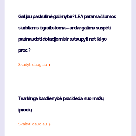
Gal jau paskutinė galimybė? LEA parama šilumos
siurbliams išgraibstoma – ar dar galima suspėti
pasinaudoti dotacijomis ir sutaupyti net iki 90
proc.?
Skaityti daugiau
Tvarkinga kasdienybė prasideda nuo mažų
įpročių
Skaityti daugiau