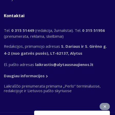
Kontaktai
Tel.
0 315 51449
(redakcija, žurnalistai). Tel.
0 315 51956
(prenumerata, reklama, skelbimai)
Redakcijos, priimamojo adresas
S. Dariaus ir S. Girėno g.
4-2 (nuo gatvės pusės), LT-62137, Alytus
El. pašto adresas
laikrastis@alytausnaujienos.lt
Daugiau informacijos
Laikraščio prenumerata priimama „Perlo“ terminaluose,
redakcijoje ir Lietuvos pašto skyriuose