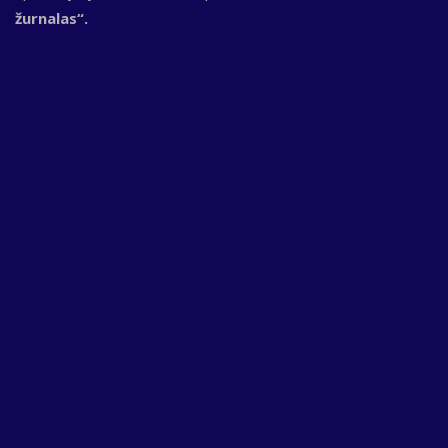
žurnalas“.