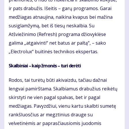
ir pats drabužis. Išeitis – garų programos. Garai
medžiagas atnaujina, naikina kvapus bei mažina
susiglamžymą, bet iš tiesų neskalbia. Su
Atšviežinimo (Refresh) programa džiovyklėse
galima „atgaivinti“ net batus ar paltą“, – sako
„Electrolux“ buitinės technikos ekspertas.
Skalbiniai – kaip žmonės – turi derėti
Rodos, tai turėtų būti akivaizdu, tačiau dažnai
lengvai pamirštama. Skalbiamus drabužius reikėtų
skirstyti ne vien pagal spalvas, bet ir pagal
medžiagas. Pavyzdžiui, vienu kartu skalbti sumetę
rankšluosčius ar megztinius drauge su
velvetinėmis ar paprasčiausiomis juodomis