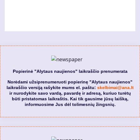
Popierinė "Alytaus naujienos" laikraščio prenumerata
Norėdami užsiprenumeruoti popierinę "Alytaus naujienos"
laikraščio versiją rašykite mums el. paštu:
skelbimai@ana.lt
ir nurodykite savo vardą, pavardę ir adresą, kuriuo turėtų
būti pristatomas laikraštis. Kai tik gausime jūsų laišką,
informuosime Jus dėl tolimesnių žingsnių.