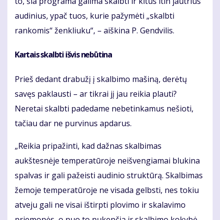
to, šia programa galima skalbti ir kitus itin jautrius
audinius, ypač tuos, kurie pažymėti „skalbti
rankomis“ ženkliuku“, – aiškina P. Gendvilis.
Kartais skalbti išvis nebūtina
Prieš dedant drabužį į skalbimo mašiną, derėtų
savęs paklausti – ar tikrai jį jau reikia plauti?
Neretai skalbti padedame nebetinkamus nešioti,
tačiau dar ne purvinus apdarus.
„Reikia pripažinti, kad dažnas skalbimas
aukštesnėje temperatūroje neišvengiamai blukina
spalvas ir gali pažeisti audinio struktūrą. Skalbimas
žemoje temperatūroje ne visada gelbsti, nes tokiu
atveju gali ne visai ištirpti plovimo ir skalavimo
priemonės, o nuo to nukenčia ir skalbimo kokybė,