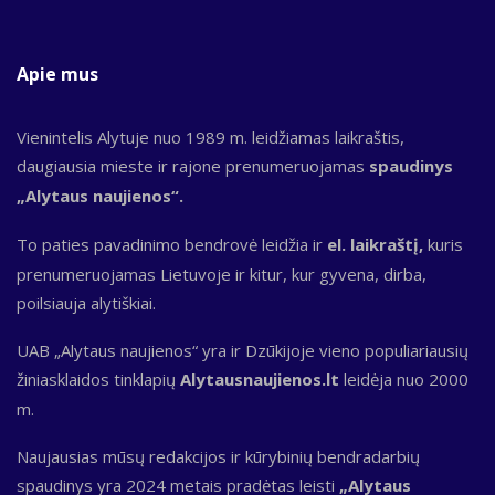
Apie mus
Vienintelis Alytuje nuo 1989 m. leidžiamas laikraštis,
daugiausia mieste ir rajone prenumeruojamas
spaudinys
„Alytaus naujienos“.
To paties pavadinimo bendrovė leidžia ir
el. laikraštį,
kuris
prenumeruojamas Lietuvoje ir kitur, kur gyvena, dirba,
poilsiauja alytiškiai.
UAB „Alytaus naujienos“ yra ir Dzūkijoje vieno populiariausių
žiniasklaidos tinklapių
Alytausnaujienos.lt
leidėja nuo 2000
m.
Naujausias mūsų redakcijos ir kūrybinių bendradarbių
spaudinys yra 2024 metais pradėtas leisti
„Alytaus