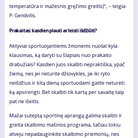
temperatūra ir mažesnis gręžimo greitis)“, – teigia
P. Gendvilis.
Prakaitas: kasdien plauti ar leisti išdžiūti?
Aktyviai sportuojantiems žmonėms nuolat kyla
klausimas, ką daryti su šlapiais nuo prakaito
drabužiais? Kasdien juos skalbti nepraktiška, ypač
žiemą, nes jei neturite džiovyklės, jie iki ryto
neišdžius ir kitą dieną sportuodami galite neturėti
ką apsirengti. Bet skalbti tik kartą per savaitę taip
pat ne išeitis.
Mažai suteptą sportinę aprangą galima skalbti ir
greita skalbimo mašinos programa, tačiau tokiu
atveju nepadauginkite skalbimo priemonių, nes