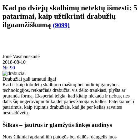
Kad po dviejų skalbimų netektų išmesti: 5
patarimai, kaip užtikrinti drabužių
ilgaamžiškumą
(9099)
Jonė Vasiliauskaitė
2018-08-10
Nr.
90
Drabužiai gali tarnauti ilgai
Kad ir kaip tobulėtų skalbimo mašinų bei audinių gamybos
technologijos, retkarčiais drabužiai vis dėlto traukiasi, plyšta ar
praranda formą. Ekspertai teigia, kad kitaip niekada ir nebus, nes
dalis šių negerovių nutinka dėl paties žmogaus kaltės. Pateikiame 5
patarimus, kaip rūpintis drabužiais, kad jie per kelias savaites
nesusidėvėtų.
Šilkas – jautrus ir glamžytis linkęs audinys
Nors šilkiniai apdarai itin patogūs bei dailūs, daugelis juos