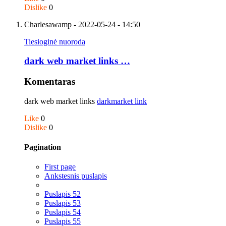
Dislike
0
Charlesawamp
- 2022-05-24 - 14:50
Tiesioginė nuoroda
dark web market links …
Komentaras
dark web market links
darkmarket link
Like
0
Dislike
0
Pagination
First page
Ankstesnis puslapis
Puslapis
52
Puslapis
53
Puslapis
54
Puslapis
55