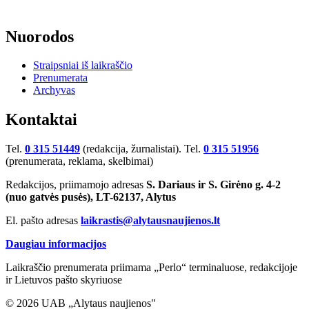
Nuorodos
Straipsniai iš laikraščio
Prenumerata
Archyvas
Kontaktai
Tel.
0 315 51449
(redakcija, žurnalistai). Tel.
0 315 51956
(prenumerata, reklama, skelbimai)
Redakcijos, priimamojo adresas
S. Dariaus ir S. Girėno g. 4-2
(nuo gatvės pusės), LT-62137, Alytus
El. pašto adresas
laikrastis@alytausnaujienos.lt
Daugiau informacijos
Laikraščio prenumerata priimama „Perlo“ terminaluose, redakcijoje
ir Lietuvos pašto skyriuose
© 2026 UAB „Alytaus naujienos"