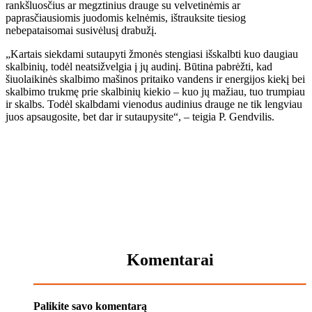
rankšluosčius ar megztinius drauge su velvetinėmis ar
paprasčiausiomis juodomis kelnėmis, ištrauksite tiesiog
nebepataisomai susivėlusį drabužį.
„Kartais siekdami sutaupyti žmonės stengiasi išskalbti kuo daugiau
skalbinių, todėl neatsižvelgia į jų audinį. Būtina pabrėžti, kad
šiuolaikinės skalbimo mašinos pritaiko vandens ir energijos kiekį bei
skalbimo trukmę prie skalbinių kiekio – kuo jų mažiau, tuo trumpiau
ir skalbs. Todėl skalbdami vienodus audinius drauge ne tik lengviau
juos apsaugosite, bet dar ir sutaupysite“, – teigia P. Gendvilis.
Komentarai
Palikite savo komentarą