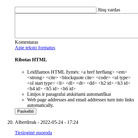
Jūsų vardas
Komentaras
Apie teksto formatus
Ribotas HTML
Leidžiamos HTML žymės: <a href hreflang> <em>
<strong> <cite> <blockquote cite> <code> <ul type>
<ol start type> <li> <dl> <dt> <dd> <h2 id> <h3 id>
<h4 id> <h5 id> <h6 id>
Linijos ir paragrafai atskiriami automatiškai
Web page addresses and email addresses turn into links
automatically.
AlbertIrrak
- 2022-05-24 - 17:24
Tiesioginė nuoroda