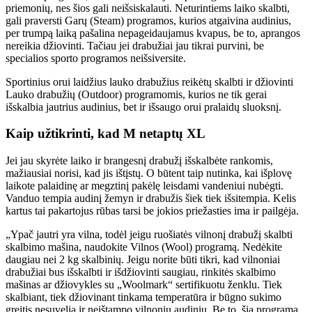
priemonių, nes šios gali neišsiskalauti. Neturintiems laiko skalbti,
gali praversti Garų (Steam) programos, kurios atgaivina audinius,
per trumpą laiką pašalina nepageidaujamus kvapus, be to, aprangos
nereikia džiovinti. Tačiau jei drabužiai jau tikrai purvini, be
specialios sporto programos neišsiversite.
Sportinius orui laidžius lauko drabužius reikėtų skalbti ir džiovinti
Lauko drabužių (Outdoor) programomis, kurios ne tik gerai
išskalbia jautrius audinius, bet ir išsaugo orui pralaidų sluoksnį.
Kaip užtikrinti, kad M netaptų XL
Jei jau skyrėte laiko ir brangesnį drabužį išskalbėte rankomis,
mažiausiai norisi, kad jis ištįstų. O būtent taip nutinka, kai išplovę
laikote palaidinę ar megztinį pakėlę leisdami vandeniui nubėgti.
Vanduo tempia audinį žemyn ir drabužis šiek tiek išsitempia. Kelis
kartus tai pakartojus rūbas tarsi be jokios priežasties ima ir pailgėja.
„Ypač jautri yra vilna, todėl jeigu ruošiatės vilnonį drabužį skalbti
skalbimo mašina, naudokite Vilnos (Wool) programą. Nedėkite
daugiau nei 2 kg skalbinių. Jeigu norite būti tikri, kad vilnoniai
drabužiai bus išskalbti ir išdžiovinti saugiau, rinkitės skalbimo
mašinas ar džiovykles su „Woolmark“ sertifikuotu ženklu. Tiek
skalbiant, tiek džiovinant tinkama temperatūra ir būgno sukimo
greitis nesuvelia ir neištampo vilnonių audinių. Be to, šia programa