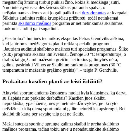
mėgstančių žmonių turbūt puikiai žino, kokia ši medžiaga jautri.
Nuo intensyvios saulės šviesos šilkas praranda spalvą, o
neišplaunamas dėmes ant jo gali palikti net
dezodorantas
ar kvepalai.
Šilkinius audinius reikia kruopščiau prižiūrėti, todėl netinkamai
parinkta
skalbimo mašinos
programa ar net netinkamas skalbimas
rankomis audinį gali sugadinti.
„Electrolux“ buitinės technikos ekspertas Petras Gendvilis aiškina,
kad jautrioms medžiagoms plauti reikia specialių programų.
„Jautriam audiniui skalbimo mašinos turi specialias programas. Šilko
(Silk) programa skalbia itin švelniai, žemoje 30 °C temperatūroje, o
drabužiai gręžiami mažesniu greičiu. Jei tokios galimybės nėra,
galima pasirinkti Vilnos ar Skalbimo rankomis programas (30 °C
temperatūra ir mažesnis gręžimo greitis)“, – teigia P. Gendvilis.
Prakaitas: kasdien plauti ar leisti išdžiūti?
Aktyviai sportuojantiems žmonėms nuolat kyla klausimas, ką daryti
su šlapiais nuo prakaito drabužiais? Kasdien juos skalbti
nepraktiška, ypač žiemą, nes jei neturite džiovyklės, jie iki ryto
neišdžius ir kitą dieną sportuodami galite neturėti ką apsirengti. Bet
skalbti tik kartą per savaitę taip pat ne išeitis.
Mažai suteptą sportinę aprangą galima skalbti ir greita skalbimo
mašinos programa, tačiau tokiu atveju nepadauginkite skalbimo