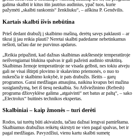
galima skalbti ir kitus itin jautrius audinius, ypač tuos, kurie
pažymėti „skalbti rankomis“ ženkliuku“, – aiškina P. Gendvilis.
Kartais skalbti išvis nebūtina
Prieš dedant drabužį į skalbimo mašiną, derėtų savęs paklausti – ar
tikrai jį jau reikia plauti? Neretai skalbti padedame nebetinkamus
nešioti, tačiau dar ne purvinus apdarus.
„Reikia pripažinti, kad dažnas skalbimas aukštesnėje temperatūroje
neišvengiamai blukina spalvas ir gali pažeisti audinio struktūrą.
Skalbimas žemoje temperatūroje ne visada gelbsti, nes tokiu atveju
gali ne visai ištirpti plovimo ir skalavimo priemonės, o nuo to
nukenčia ir skalbimo kokybė, ir pats drabužis. Išeitis – garų
programos. Garai medžiagas atnaujina, naikina kvapus bei mažina
susiglamžymą, bet iš tiesų neskalbia. Su Atšviežinimo (Refresh)
programa džiovyklėse galima „atgaivinti“ net batus ar paltą“, – sako
„Electrolux“ buitinės technikos ekspertas.
Skalbiniai – kaip žmonės – turi derėti
Rodos, tai turėtų būti akivaizdu, tačiau dažnai lengvai pamirštama.
Skalbiamus drabužius reikėtų skirstyti ne vien pagal spalvas, bet ir
pagal medžiagas. Pavyzdžiui, vienu kartu skalbti sumetę