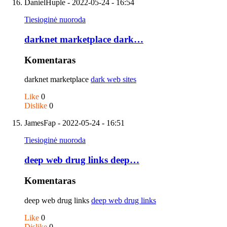
DanielHuple
- 2022-05-24 - 16:54
Tiesioginė nuoroda
darknet marketplace dark…
Komentaras
darknet marketplace
dark web sites
Like
0
Dislike
0
JamesFap
- 2022-05-24 - 16:51
Tiesioginė nuoroda
deep web drug links deep…
Komentaras
deep web drug links
deep web drug links
Like
0
Dislike
0