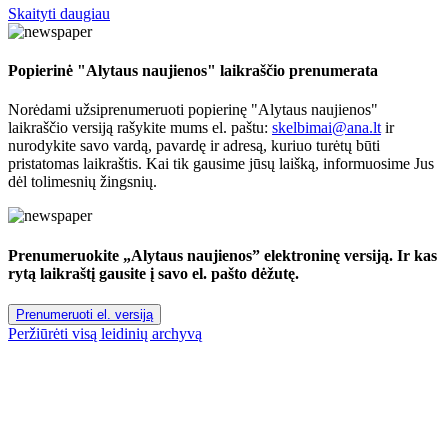
Skaityti daugiau
Popierinė "Alytaus naujienos" laikraščio prenumerata
Norėdami užsiprenumeruoti popierinę "Alytaus naujienos"
laikraščio versiją rašykite mums el. paštu:
skelbimai@ana.lt
ir
nurodykite savo vardą, pavardę ir adresą, kuriuo turėtų būti
pristatomas laikraštis. Kai tik gausime jūsų laišką, informuosime Jus
dėl tolimesnių žingsnių.
Prenumeruokite „Alytaus naujienos” elektroninę versiją. Ir kas
rytą laikraštį gausite į savo el. pašto dėžutę.
Prenumeruoti el. versiją
Peržiūrėti visą leidinių archyvą