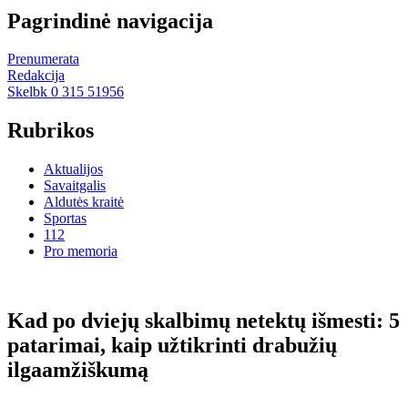
Pagrindinė navigacija
Prenumerata
Redakcija
Skelbk 0 315 51956
Rubrikos
Aktualijos
Savaitgalis
Aldutės kraitė
Sportas
112
Pro memoria
Kad po dviejų skalbimų netektų išmesti: 5
patarimai, kaip užtikrinti drabužių
ilgaamžiškumą