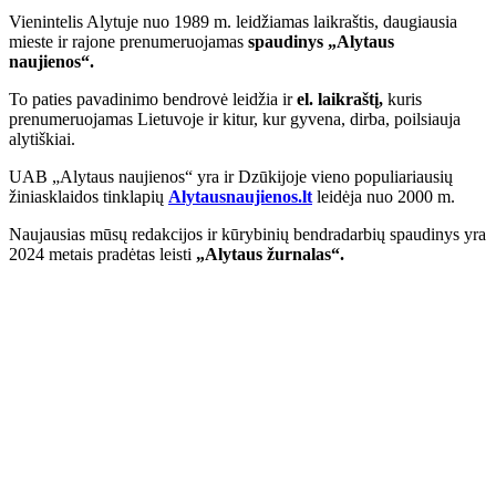
Vienintelis Alytuje nuo 1989 m. leidžiamas laikraštis, daugiausia
mieste ir rajone prenumeruojamas
spaudinys „Alytaus
naujienos“.
To paties pavadinimo bendrovė leidžia ir
el. laikraštį,
kuris
prenumeruojamas Lietuvoje ir kitur, kur gyvena, dirba, poilsiauja
alytiškiai.
UAB „Alytaus naujienos“ yra ir Dzūkijoje vieno populiariausių
žiniasklaidos tinklapių
Alytausnaujienos.lt
leidėja nuo 2000 m.
Naujausias mūsų redakcijos ir kūrybinių bendradarbių spaudinys yra
2024 metais pradėtas leisti
„Alytaus žurnalas“.