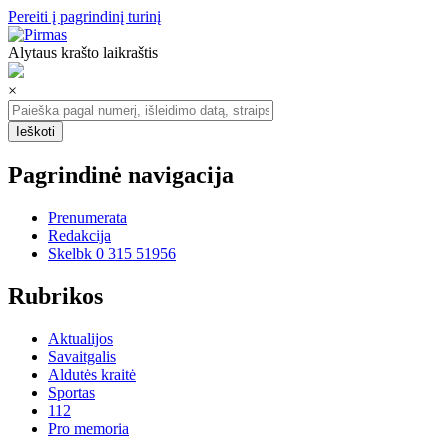
Pereiti į pagrindinį turinį
Alytaus krašto laikraštis
×
Pagrindinė navigacija
Prenumerata
Redakcija
Skelbk 0 315 51956
Rubrikos
Aktualijos
Savaitgalis
Aldutės kraitė
Sportas
112
Pro memoria