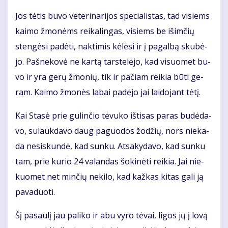
Jos tė­tis bu­vo ve­te­ri­na­ri­jos spe­cia­lis­tas, tad vi­siems
kai­mo žmo­nėms rei­ka­lin­gas, vi­siems be iš­im­čių
sten­gė­si pa­dė­ti, nak­ti­mis kė­lė­si ir į pa­gal­bą sku­bė­
jo. Pa­šne­ko­vė ne kar­tą tars­te­lė­jo, kad vi­suo­met bu­
vo ir yra ge­rų žmo­nių, tik ir pa­čiam rei­kia bū­ti ge­
ram. Kai­mo žmo­nės la­bai pa­dė­jo jai lai­do­jant tė­tį.
Kai Sta­sė prie gu­lin­čio tė­vu­ko iš­ti­sas pa­ras bu­dė­da­
vo, su­lauk­da­vo daug pa­guo­dos žo­džių, nors nie­ka­
da ne­si­skun­dė, kad sun­ku. At­sa­ky­da­vo, kad sun­ku
tam, prie ku­rio 24 va­lan­das šo­ki­nė­ti rei­kia. Jai nie­
kuo­met net min­čių ne­ki­lo, kad kaž­kas ki­tas ga­li ją
pa­va­duo­ti.
Šį pa­sau­lį jau pa­li­ko ir abu vy­ro tė­vai, li­gos jų į lo­vą