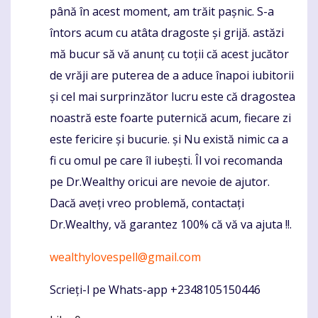
până în acest moment, am trăit pașnic. S-a
întors acum cu atâta dragoste și grijă. astăzi
mă bucur să vă anunț cu toții că acest jucător
de vrăji are puterea de a aduce înapoi iubitorii
și cel mai surprinzător lucru este că dragostea
noastră este foarte puternică acum, fiecare zi
este fericire și bucurie. și Nu există nimic ca a
fi cu omul pe care îl iubești. Îl voi recomanda
pe Dr.Wealthy oricui are nevoie de ajutor.
Dacă aveți vreo problemă, contactați
Dr.Wealthy, vă garantez 100% că vă va ajuta !!.
wealthylovespell@gmail.com
Scrieți-l pe Whats-app +2348105150446