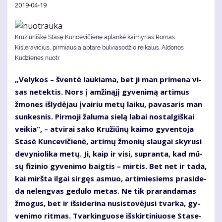
2019-04-19
Kružiūniškę Stasę Kuncevičienę aplankė kaimynas Romas
Kisleravičius, pirmiausia aptarė bulviasodžio reikalus. Aldonos
Kudzienes nuotr.
„Ve­ly­kos – šven­tė lau­kia­ma, bet ji man pri­me­na vi­
sas ne­tek­tis. Nors į am­ži­ną­jį gy­ve­ni­mą ar­ti­mus
žmo­nes iš­ly­dė­jau įvai­riu me­tų lai­ku, pa­va­sa­ris man
sun­kes­nis. Pir­mo­ji ža­lu­ma sie­lą la­bai nos­tal­giš­kai
vei­kia“, – at­vi­rai sa­ko Kru­žiū­nų kai­mo gy­ven­to­ja
Sta­sė Kun­ce­vi­čie­nė, ar­ti­mų žmo­nių slau­gai sky­ru­si
de­vy­nio­li­ka me­tų. Ji, kaip ir vi­si, su­pran­ta, kad mū­
sų fi­zi­nio gy­ve­ni­mo baig­tis – mir­tis. Bet net ir ta­da,
kai mirš­ta il­gai sir­gęs as­muo, ar­ti­mie­siems pra­si­de­
da ne­leng­vas ge­du­lo me­tas. Ne tik pra­ran­da­mas
žmo­gus, bet ir iš­si­de­ri­na nu­si­sto­vė­ju­si tvar­ka, gy­
ve­ni­mo rit­mas. Tvar­kin­guo­se iš­skir­ti­niuo­se Sta­se­