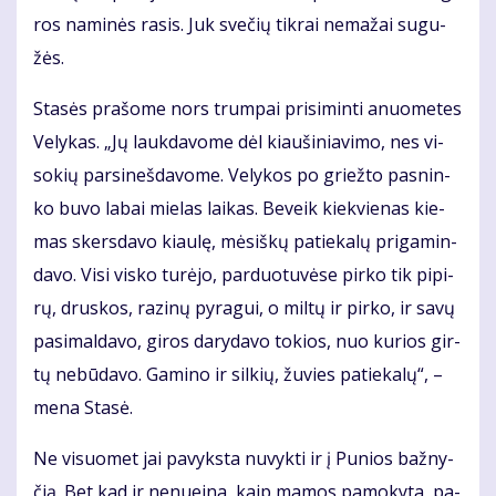
ros na­mi­nės ra­sis. Juk sve­čių tik­rai ne­ma­žai su­gu­
žės.
Sta­sės pra­šo­me nors trum­pai pri­si­min­ti anuo­me­tes
Ve­ly­kas. „Jų lauk­da­vo­me dėl kiau­ši­nia­vi­mo, nes vi­
so­kių par­si­neš­da­vo­me. Ve­ly­kos po griež­to pas­nin­
ko bu­vo la­bai mie­las lai­kas. Be­veik kiek­vie­nas kie­
mas skers­da­vo kiau­lę, mė­siš­kų pa­tie­ka­lų pri­ga­min­
da­vo. Vi­si vis­ko tu­rė­jo, par­duo­tu­vė­se pir­ko tik pi­pi­
rų, drus­kos, ra­zi­nų py­ra­gui, o mil­tų ir pir­ko, ir sa­vų
pa­si­mal­da­vo, gi­ros da­ry­da­vo to­kios, nuo ku­rios gir­
tų ne­bū­da­vo. Ga­mi­no ir sil­kių, žu­vies pa­tie­ka­lų“, –
me­na Sta­sė.
Ne vi­suo­met jai pa­vyks­ta nu­vyk­ti ir į Pu­nios baž­ny­
čią. Bet kad ir ne­nu­ei­na, kaip ma­mos pa­mo­ky­ta, pa­