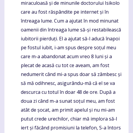
miraculoasă și de minunile doctorului Isikolo
care au fost răspândite pe internet și în
întreaga lume. Cum a ajutat în mod minunat
oamenii din întreaga lume să-și restabilească
iubitorii pierduți. El a ajutat să-l aducă înapoi
pe fostul iubit, i-am spus despre soțul meu
care m-a abandonat acum vreo 8 luni și a
plecat de acasă cu tot ce aveam, am fost
nedumerit când mi-a spus doar să zâmbesc și
să mă odihnesc, asigurându-mă că el se va
descurca cu totul în doar 48 de ore. După a
doua zi când m-a sunat soțul meu, am fost
atât de șocat, am primit apelul și nu mi-am
putut crede urechilor, chiar mă implora să-l
iert și făcând promisiuni la telefon, S-a întors