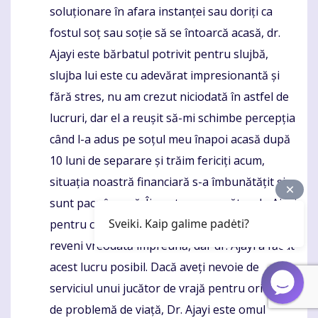
soluționare în afara instanței sau doriți ca
fostul soț sau soție să se întoarcă acasă, dr.
Ajayi este bărbatul potrivit pentru slujbă,
slujba lui este cu adevărat impresionantă și
fără stres, nu am crezut niciodată în astfel de
lucruri, dar el a reușit să-mi schimbe percepția
când l-a adus pe soțul meu înapoi acasă după
10 luni de separare și trăim fericiți acum,
situația noastră financiară s-a îmbunătățit și
sunt pace în casă. Îi sunt recunoscător dr. Ajayi
Sveiki. Kaip galime padėti?
pentru că nu mă cred niciodată și soțul meu va
reveni vreodată împreună, dar dr. Ajayi a făcut
acest lucru posibil. Dacă aveți nevoie de
serviciul unui jucător de vrajă pentru orice fel
de problemă de viață, Dr. Ajayi este omul