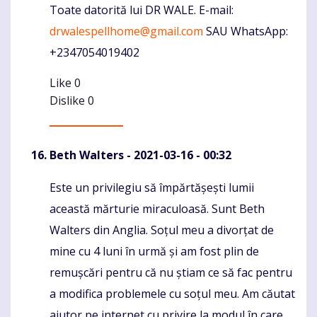
Toate datorită lui DR WALE. E-mail:
drwalespellhome@gmail.com
SAU WhatsApp:
+2347054019402
Like
0
Dislike
0
Beth Walters
- 2021-03-16 - 00:32
Este un privilegiu să împărtășești lumii
Komentaras
această mărturie miraculoasă. Sunt Beth
Walters din Anglia. Soțul meu a divorțat de
mine cu 4 luni în urmă și am fost plin de
remușcări pentru că nu știam ce să fac pentru
a modifica problemele cu soțul meu. Am căutat
ajutor pe internet cu privire la modul în care