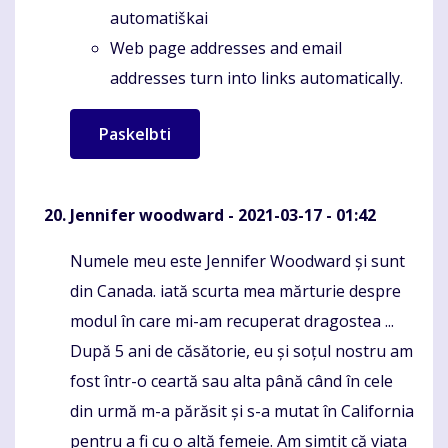
automatiškai
Web page addresses and email
addresses turn into links automatically.
Jennifer woodward
- 2021-03-17 - 01:42
Numele meu este Jennifer Woodward și sunt
Komentaras
din Canada. iată scurta mea mărturie despre
modul în care mi-am recuperat dragostea ...
După 5 ani de căsătorie, eu și soțul nostru am
fost într-o ceartă sau alta până când în cele
din urmă m-a părăsit și s-a mutat în California
pentru a fi cu o altă femeie. Am simțit că viața