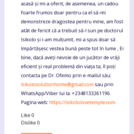
acasă și mi-a oferit, de asemenea, un cadou
foarte frumos doar pentru ca el să-mi
demonstreze dragostea pentru mine, am fost
atât de fericit că a trebuit să-l sun pe doctorul
Isikolo și i-am mulțumit, mi-a spus doar să
împărtășesc vestea bună peste tot în lume , Ei
bine, dacă aveți nevoie de un jucător de vrăji
eficient și real problemă din viața ta, îl poți
contacta pe Dr. Ofemo prin e-mailul său:
isikolosolutionhome@gmail.com
sau prin
WhatsApp/Viber lui la: +2348133261196.
Pagina web:
https://isikololovetemple.com
Like
0
Dislike
0