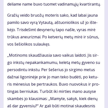
de­lia­me na­me bu­vo tuo­met va­di­na­mų­jų kvar­ti­ran­tų.
Gra­žių vei­do bruo­žų mo­te­ris sa­ko, kad la­bai jau­na
pa­mi­lo sa­vo vy­rą Vy­tau­tą, aš­tuo­nio­li­kos už jo iš­te­
kė­jo. Tris­de­šimt de­vy­ne­rių ta­po naš­le, vy­ras mi­rė
trū­kus aneu­riz­mai. Po ket­ve­rių me­tų mi­rė ir sū­nus,
vos še­šio­li­kos su­lau­kęs.
„Mo­ti­noms skau­džiau­sia sa­vo vai­kus lai­do­ti. Jis sir­
go inks­tų ne­pa­kan­ka­mu­mu, ke­le­tą me­tų gy­ve­no su
per­so­din­tu inks­tu. Per še­še­rius jo sir­gi­mo me­tus
daž­nai li­go­ni­nė­je prie jo man te­ko bu­dė­ti, po ke­tu­
ris mė­ne­sius be per­trau­kos. Bu­vo nuo­vo­kus ir pro­
tin­gas ber­niu­kas. Tur­būt iki mir­ties ma­no au­sy­se
skam­bės jo klau­si­mas: „Ma­my­te, sa­kyk, kiek die­nų
aš dar gy­ven­siu?“ Ar ga­li bū­ti mo­ti­nai skau­des­nis