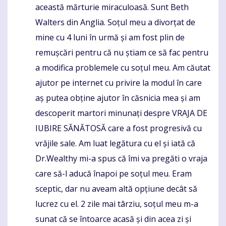
această mărturie miraculoasă. Sunt Beth
Walters din Anglia. Soțul meu a divorțat de
mine cu 4 luni în urmă și am fost plin de
remușcări pentru că nu știam ce să fac pentru
a modifica problemele cu soțul meu. Am căutat
ajutor pe internet cu privire la modul în care
aș putea obține ajutor în căsnicia mea și am
descoperit martori minunați despre VRAJA DE
IUBIRE SĂNĂTOSĂ care a fost progresivă cu
vrăjile sale. Am luat legătura cu el și iată că
Dr.Wealthy mi-a spus că îmi va pregăti o vraja
care să-l aducă înapoi pe soțul meu. Eram
sceptic, dar nu aveam altă opțiune decât să
lucrez cu el. 2 zile mai târziu, soțul meu m-a
sunat că se întoarce acasă și din acea zi și