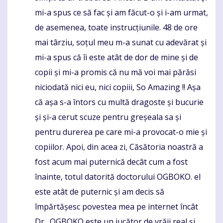
mi-a spus ce să fac și am făcut-o și i-am urmat,
de asemenea, toate instrucțiunile. 48 de ore
mai târziu, soțul meu m-a sunat cu adevărat și
mi-a spus că îi este atât de dor de mine și de
copii și mi-a promis că nu mă voi mai părăsi
niciodată nici eu, nici copiii, So Amazing !! Așa
că așa s-a întors cu multă dragoste și bucurie
și și-a cerut scuze pentru greșeala sa și
pentru durerea pe care mi-a provocat-o mie și
copiilor. Apoi, din acea zi, Căsătoria noastră a
fost acum mai puternică decât cum a fost
înainte, totul datorită doctorului OGBOKO. el
este atât de puternic și am decis să
împărtășesc povestea mea pe internet încât
Dr., OGBOKO este un jucător de vrăji real și