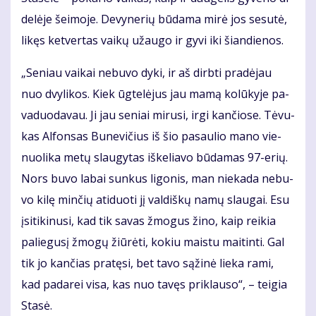
de­lė­je šei­mo­je. De­vy­ne­rių bū­da­ma mi­rė jos se­su­tė,
li­kęs ket­ver­tas vai­kų už­au­go ir gy­vi iki šian­die­nos.
„Se­niau vai­kai ne­bu­vo dy­ki, ir aš dirb­ti pra­dė­jau
nuo dvy­li­kos. Kiek ūg­te­lė­jus jau ma­mą ko­lū­ky­je pa­
va­duo­da­vau. Ji jau se­niai mi­ru­si, ir­gi kan­čio­se. Tė­vu­
kas Al­fon­sas Bu­ne­vi­čius iš šio pa­sau­lio ma­no vie­
nuo­li­ka me­tų slau­gy­tas iš­ke­lia­vo bū­da­mas 97-erių.
Nors bu­vo la­bai sun­kus li­go­nis, man nie­ka­da ne­bu­
vo ki­lę min­čių ati­duo­ti jį val­diš­kų na­mų slau­gai. Esu
įsi­ti­ki­nu­si, kad tik sa­vas žmo­gus ži­no, kaip rei­kia
pa­lie­gu­sį žmo­gų žiū­rė­ti, ko­kiu mais­tu mai­tin­ti. Gal
tik jo kan­čias pra­tę­si, bet ta­vo są­ži­nė lie­ka ra­mi,
kad pa­da­rei vi­sa, kas nuo ta­vęs pri­klau­so“, – tei­gia
Sta­sė.