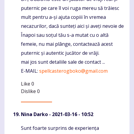
puternic pe care îl voi ruga mereu să trăiesc
mult pentru a-și ajuta copiii în vremea
necazurilor, dacă sunteți aici și aveți nevoie de
Înapoi sau soțul tău s-a mutat cu o altă
femeie, nu mai plânge, contactează acest
puternic și autentic jucător de vrăji.
mai jos sunt detaliile sale de contact ...
E-MAIL:
spellcasterogboko@gmail.com
Like
0
Dislike
0
Nina Darko
- 2021-03-16 - 10:52
Sunt foarte surprins de experiența
Komentaras