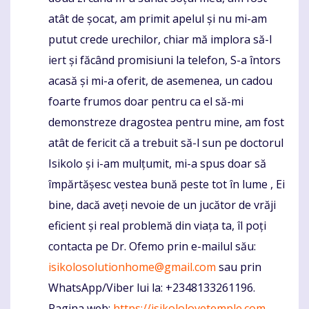
atât de șocat, am primit apelul și nu mi-am
putut crede urechilor, chiar mă implora să-l
iert și făcând promisiuni la telefon, S-a întors
acasă și mi-a oferit, de asemenea, un cadou
foarte frumos doar pentru ca el să-mi
demonstreze dragostea pentru mine, am fost
atât de fericit că a trebuit să-l sun pe doctorul
Isikolo și i-am mulțumit, mi-a spus doar să
împărtășesc vestea bună peste tot în lume , Ei
bine, dacă aveți nevoie de un jucător de vrăji
eficient și real problemă din viața ta, îl poți
contacta pe Dr. Ofemo prin e-mailul său:
isikolosolutionhome@gmail.com
sau prin
WhatsApp/Viber lui la: +2348133261196.
Pagina web:
https://isikololovetemple.com