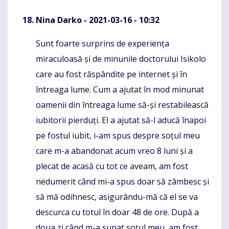
Nina Darko
- 2021-03-16 - 10:32
Sunt foarte surprins de experiența
Komentaras
miraculoasă și de minunile doctorului Isikolo
care au fost răspândite pe internet și în
întreaga lume. Cum a ajutat în mod minunat
oamenii din întreaga lume să-și restabilească
iubitorii pierduți. El a ajutat să-l aducă înapoi
pe fostul iubit, i-am spus despre soțul meu
care m-a abandonat acum vreo 8 luni și a
plecat de acasă cu tot ce aveam, am fost
nedumerit când mi-a spus doar să zâmbesc și
să mă odihnesc, asigurându-mă că el se va
descurca cu totul în doar 48 de ore. După a
doua zi când m-a sunat soțul meu, am fost