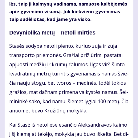
lės, taip ji kai­my­nų va­di­na­ma, na­muo­se kal­bė­jo­mės
apie gy­ve­ni­mo vi­su­mą. Juk kiek­vie­no gy­ve­ni­mas
taip su­dė­lio­tas, kad ja­me yra vis­ko.
De­vy­nio­li­ka me­tų – ne­to­li mir­ties
Sta­sės so­dy­ba ne­to­li plen­to, ku­riuo zu­ja ir zu­ja
trans­por­to prie­mo­nės. Gra­žiai pri­žiū­ri­mi pa­sta­tai
ap­juos­ti me­džių ir krū­mų ža­lu­mos. Il­gas virš šim­to
kvad­ra­ti­nių met­rų tu­rin­tis gy­ve­na­ma­sis na­mas švie­
čia nau­ju sto­gu, bet tvo­ros – me­di­nės, to­dėl to­kios
gra­žios, mat daž­nam pri­me­na vai­kys­tės na­mus. Šei­
mi­nin­kė sa­ko, kad na­mui šie­met ly­giai 100 me­tų. Čia
anuo­met bu­vo Kru­žiū­nų mo­kyk­la.
Kai Sta­sė iš ne­to­lie­se esan­čio Alek­san­dra­vos kai­mo
į šį kie­mą ati­te­kė­jo, mo­kyk­la jau bu­vo iš­kel­ta. Bet di­