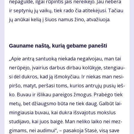
ne­pa­gul­dė, il­gai rū­pin­tis jais ne­rei­kė­jo. Jau ne­bė­ra
ir sep­ty­nių jų vai­kų, tiek ra­do čia ati­te­kė­ju­si. Ta­čiau
jų anū­kai ke­lią į šiuos na­mus ži­no, at­va­žiuo­ja.
Gau­na­me naš­tą, ku­rią ge­ba­me pa­neš­ti
„Apie an­trą san­tuo­ką nie­ka­da ne­gal­vo­jau, man tai
ne­rū­pė­jo, įvai­rius dar­bus dir­bau ko­lū­ky­je, sten­giau­
si dėl duk­ros, kad ją iš­mo­ky­čiau. Ir nie­kas man ne­si­
pir­šo, ma­tyt, per­ša­si toms, ku­rios ant­rų­jų pu­sių ieš­
ko. Bu­vau ir iš­li­kau pa­rei­gos žmo­gus. Pra­bė­go tiek
me­tų, bet džiaugs­mo bū­ta ne tiek daug. Gal­būt lai­
min­giau­sia bu­vau, kai duk­ra iš­sva­jo­tus moks­lus
stu­di­ja­vo, kai juos bai­gė. Man ne­li­ko lai­ko nei mez­
gi­mams, nei au­di­mui“, – pa­sa­ko­ja Sta­sė, vi­są sa­ve