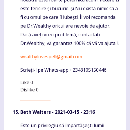
este fericire și bucurie. și Nu există nimic ca a
fi cu omul pe care îl iubești. Îl voi recomanda
pe Dr.Wealthy oricui are nevoie de ajutor.
Dacă aveți vreo problemă, contactați
Dr.Wealthy, vă garantez 100% că vă va ajuta !!.
wealthylovespell@gmail.com
Scrieți-l pe Whats-app +2348105150446
Like
0
Dislike
0
Beth Walters
- 2021-03-15 - 23:16
Este un privilegiu să împărtășești lumii
Komentaras