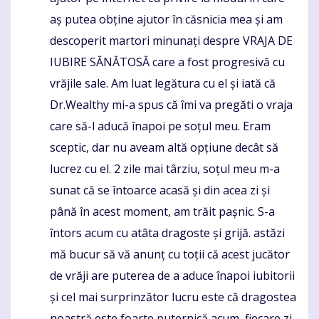
aș putea obține ajutor în căsnicia mea și am
descoperit martori minunați despre VRAJA DE
IUBIRE SĂNĂTOSĂ care a fost progresivă cu
vrăjile sale. Am luat legătura cu el și iată că
Dr.Wealthy mi-a spus că îmi va pregăti o vraja
care să-l aducă înapoi pe soțul meu. Eram
sceptic, dar nu aveam altă opțiune decât să
lucrez cu el. 2 zile mai târziu, soțul meu m-a
sunat că se întoarce acasă și din acea zi și
până în acest moment, am trăit pașnic. S-a
întors acum cu atâta dragoste și grijă. astăzi
mă bucur să vă anunț cu toții că acest jucător
de vrăji are puterea de a aduce înapoi iubitorii
și cel mai surprinzător lucru este că dragostea
noastră este foarte puternică acum, fiecare zi