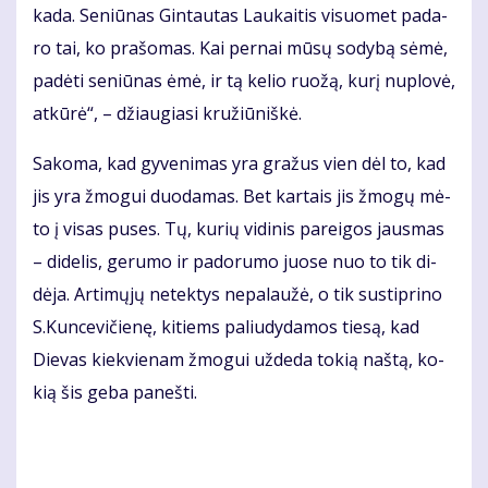
ka­da. Se­niū­nas Gin­tau­tas Lau­kai­tis vi­suo­met pa­da­
ro tai, ko pra­šo­mas. Kai per­nai mū­sų so­dy­bą sė­mė,
pa­dė­ti se­niū­nas ėmė, ir tą ke­lio ruo­žą, ku­rį nu­plo­vė,
at­kū­rė“, – džiau­gia­si kru­žiū­niš­kė.
Sa­ko­ma, kad gy­ve­ni­mas yra gra­žus vien dėl to, kad
jis yra žmo­gui duo­da­mas. Bet kar­tais jis žmo­gų mė­
to į vi­sas pu­ses. Tų, ku­rių vi­di­nis pa­rei­gos jaus­mas
– di­de­lis, ge­ru­mo ir pa­do­ru­mo juo­se nuo to tik di­
dė­ja. Ar­ti­mų­jų ne­tek­tys ne­pa­lau­žė, o tik su­stip­ri­no
S.Kun­ce­vi­čie­nę, ki­tiems pa­liu­dy­da­mos tie­są, kad
Die­vas kiek­vie­nam žmo­gui už­de­da to­kią naš­tą, ko­
kią šis ge­ba pa­neš­ti.