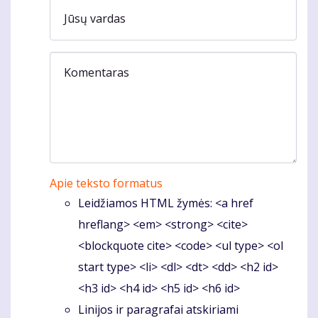
Jūsų vardas
Komentaras
Apie teksto formatus
Leidžiamos HTML žymės: <a href
hreflang> <em> <strong> <cite>
<blockquote cite> <code> <ul type> <ol
start type> <li> <dl> <dt> <dd> <h2 id>
<h3 id> <h4 id> <h5 id> <h6 id>
Linijos ir paragrafai atskiriami