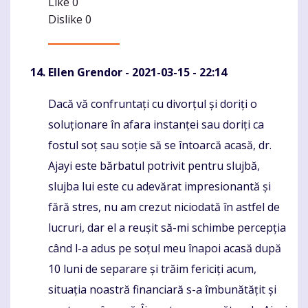
Like
0
Dislike
0
Ellen Grendor
- 2021-03-15 - 22:14
Dacă vă confruntați cu divorțul și doriți o
Komentaras
soluționare în afara instanței sau doriți ca
fostul soț sau soție să se întoarcă acasă, dr.
Ajayi este bărbatul potrivit pentru slujbă,
slujba lui este cu adevărat impresionantă și
fără stres, nu am crezut niciodată în astfel de
lucruri, dar el a reușit să-mi schimbe percepția
când l-a adus pe soțul meu înapoi acasă după
10 luni de separare și trăim fericiți acum,
situația noastră financiară s-a îmbunătățit și