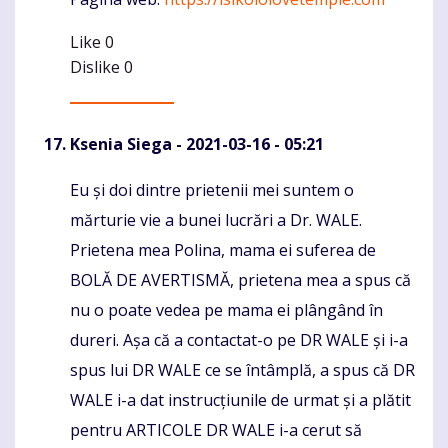
Like
0
Dislike
0
Ksenia Siega
- 2021-03-16 - 05:21
Eu și doi dintre prietenii mei suntem o
Komentaras
mărturie vie a bunei lucrări a Dr. WALE.
Prietena mea Polina, mama ei suferea de
BOLĂ DE AVERTISMĂ, prietena mea a spus că
nu o poate vedea pe mama ei plângând în
dureri. Așa că a contactat-o ​​pe DR WALE și i-a
spus lui DR WALE ce se întâmplă, a spus că DR
WALE i-a dat instrucțiunile de urmat și a plătit
pentru ARTICOLE DR WALE i-a cerut să