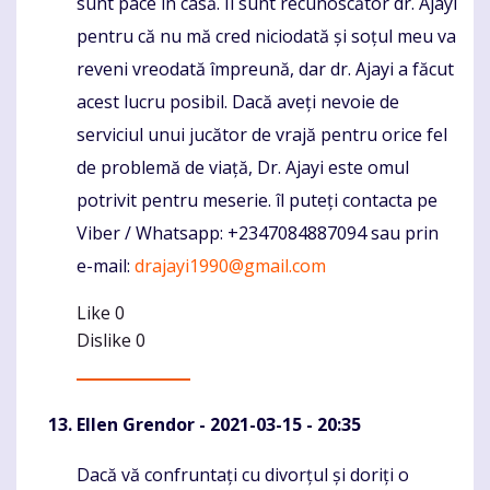
sunt pace în casă. Îi sunt recunoscător dr. Ajayi
pentru că nu mă cred niciodată și soțul meu va
reveni vreodată împreună, dar dr. Ajayi a făcut
acest lucru posibil. Dacă aveți nevoie de
serviciul unui jucător de vrajă pentru orice fel
de problemă de viață, Dr. Ajayi este omul
potrivit pentru meserie. îl puteți contacta pe
Viber / Whatsapp: +2347084887094 sau prin
e-mail:
drajayi1990@gmail.com
Like
0
Dislike
0
Ellen Grendor
- 2021-03-15 - 20:35
Dacă vă confruntați cu divorțul și doriți o
Komentaras