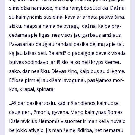
si­mel­džia na­muo­se, mal­da ra­my­bės su­tei­kia. Daž­nai
su kai­my­nė­mis su­si­ei­na, ka­va ar ar­ba­ta pa­si­vai­ši­na,
aiš­ku, neap­si­ei­na­ma be py­ra­gų, daž­nai kal­ba pra­
de­da­ma apie li­gas, nes vi­sos jau gar­baus am­žiaus.
Pa­va­sa­riais dau­giau ran­da­si pa­si­kal­bė­ji­mų apie tai,
ką jau lai­kas sė­ti. Ba­lan­džio pa­bai­go­je be­veik vi­sa­da
bul­ves so­din­da­vo, ar iš šio lai­ko ne­iš­kryps šie­met,
sa­ko, dar ne­aiš­ku, Die­vas ži­no, kaip bus su drėg­me.
Ežio­se pir­mie­ji su­ki­ša­mi svo­gū­nai, pa­sė­ja­mos mor­
kos, kra­pai, špi­na­tai.
„Aš dar pa­si­kar­to­siu, kad ir šian­die­nos kai­muo­se
daug ge­rų žmo­nių gy­ve­na. Ma­no kai­my­nas Ro­mas
Kis­le­ra­vi­čius žie­mo­mis vi­suo­met ir man ke­lią nu­va­lo
be jo­kio at­ly­gio. Jis man že­mę iš­dir­ba, net ne­ma­tau