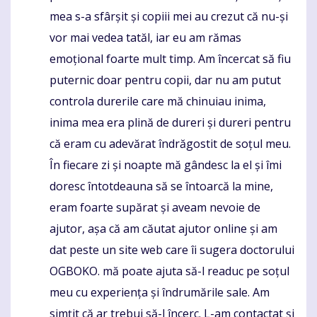
mea s-a sfârșit și copiii mei au crezut că nu-și
vor mai vedea tatăl, iar eu am rămas
emoțional foarte mult timp. Am încercat să fiu
puternic doar pentru copii, dar nu am putut
controla durerile care mă chinuiau inima,
inima mea era plină de dureri și dureri pentru
că eram cu adevărat îndrăgostit de soțul meu.
În fiecare zi și noapte mă gândesc la el și îmi
doresc întotdeauna să se întoarcă la mine,
eram foarte supărat și aveam nevoie de
ajutor, așa că am căutat ajutor online și am
dat peste un site web care îi sugera doctorului
OGBOKO. mă poate ajuta să-l readuc pe soțul
meu cu experiența și îndrumările sale. Am
simțit că ar trebui să-l încerc. L-am contactat și