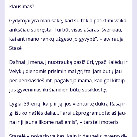
klau­si­mas?
Gy­dy­to­jai yra man sa­kę, kad su to­kia pa­tir­ti­mi vai­kai
anks­čiau su­bręs­ta. Tur­būt vi­sas aša­ras iš­ver­kiau,
kai ant ma­no ran­kų už­ge­so jo gy­vy­bė“, – at­vi­rau­ja
Sta­sė.
Daž­nai jį me­na, į nuo­trau­ką pa­si­žiū­ri, ypač Ka­lė­dų ir
Ve­ly­kų die­no­mis pri­si­mi­ni­mai grįž­ta. Jam bū­tų jau
per pen­kias­de­šimt, pa­gal­vo­ja ma­ma, kad gal ki­taip
jos gy­ve­ni­mas iki šian­dien bū­tų su­si­klos­tęs.
Ly­giai 39-erių, kaip ir ją, jos vien­tur­tę duk­rą Ra­są ir­
gi iš­ti­ko naš­lės da­lia. „Tar­si už­prog­ra­muo­ta: aš jau­
na ir ji jau­na li­ko­me naš­lė­mis“, – tars­te­li mo­te­ris.
Sta­se­lė – po­ka­rio vai­kas, kaip ir dau­ge­lis gy­ve­no di­