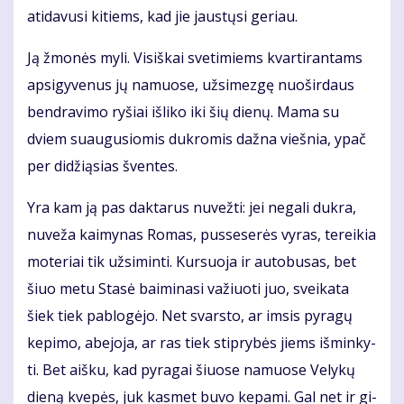
ati­da­vu­si ki­tiems, kad jie jaus­tų­si ge­riau.
Ją žmo­nės my­li. Vi­siš­kai sve­ti­miems kvar­ti­ran­tams
ap­si­gy­ve­nus jų na­muo­se, už­si­mez­gę nuo­šir­daus
ben­dra­vi­mo ry­šiai iš­li­ko iki šių die­nų. Ma­ma su
dviem su­au­gu­sio­mis duk­ro­mis daž­na vieš­nia, ypač
per di­dži­ą­sias šven­tes.
Yra kam ją pas dak­ta­rus nu­vež­ti: jei ne­ga­li duk­ra,
nu­ve­ža kai­my­nas Ro­mas, pus­se­se­rės vy­ras, te­rei­kia
mo­te­riai tik už­si­min­ti. Kur­suo­ja ir au­to­bu­sas, bet
šiuo me­tu Sta­sė bai­mi­na­si va­žiuo­ti juo, svei­ka­ta
šiek tiek pa­blo­gė­jo. Net svars­to, ar im­sis py­ra­gų
ke­pi­mo, abe­jo­ja, ar ras tiek stip­ry­bės jiems iš­min­ky­
ti. Bet aiš­ku, kad py­ra­gai šiuo­se na­muo­se Ve­ly­kų
die­ną kve­pės, juk kas­met bu­vo ke­pa­mi. Gal net ir gi­