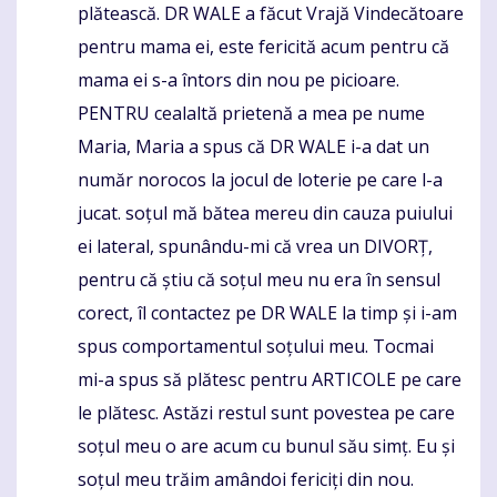
plătească. DR WALE a făcut Vrajă Vindecătoare
pentru mama ei, este fericită acum pentru că
mama ei s-a întors din nou pe picioare.
PENTRU cealaltă prietenă a mea pe nume
Maria, Maria a spus că DR WALE i-a dat un
număr norocos la jocul de loterie pe care l-a
jucat. soțul mă bătea mereu din cauza puiului
ei lateral, spunându-mi că vrea un DIVORȚ,
pentru că știu că soțul meu nu era în sensul
corect, îl contactez pe DR WALE la timp și i-am
spus comportamentul soțului meu. Tocmai
mi-a spus să plătesc pentru ARTICOLE pe care
le plătesc. Astăzi restul sunt povestea pe care
soțul meu o are acum cu bunul său simț. Eu și
soțul meu trăim amândoi fericiți din nou.