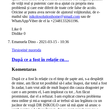
de vrăji real și puternic care m-a ajutat cu propria mea
problemă și care este diferit de toate cele false de acolo.
Oricine ar putea avea nevoie de ajutorul vrăjitorului, de e-
mailul său:
isikolosolutionhome@gmail.com
sau de
WhatsApp/Viber de el la +2348133261196.
Like
0
Dislike
0
Emanuela Dino
- 2021-03-15 - 10:36
Tiesioginė nuoroda
După ce a fost în relație cu…
Komentaras
După ce a fost în relație cu el timp de șapte ani, s-a despărțit
de mine, am făcut tot posibilul să-l aduc înapoi, dar totul a fost
în zadar, l-am vrut atât de mult înapoi din cauza dragostei pe
care o am pentru el, l-am implorat cu tot , Am făcut
promisiuni, dar el a refuzat. I-am explicat cineva problema
mea online și mi-a sugerat că ar trebui să iau legătura cu un
jucător de vrajă DR ISIKOLO care să mă ajute să arunc o