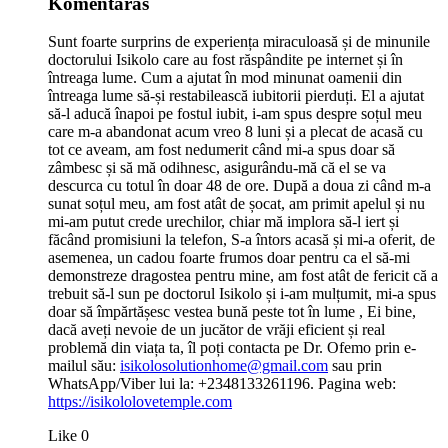
Komentaras
Sunt foarte surprins de experiența miraculoasă și de minunile
doctorului Isikolo care au fost răspândite pe internet și în
întreaga lume. Cum a ajutat în mod minunat oamenii din
întreaga lume să-și restabilească iubitorii pierduți. El a ajutat
să-l aducă înapoi pe fostul iubit, i-am spus despre soțul meu
care m-a abandonat acum vreo 8 luni și a plecat de acasă cu
tot ce aveam, am fost nedumerit când mi-a spus doar să
zâmbesc și să mă odihnesc, asigurându-mă că el se va
descurca cu totul în doar 48 de ore. După a doua zi când m-a
sunat soțul meu, am fost atât de șocat, am primit apelul și nu
mi-am putut crede urechilor, chiar mă implora să-l iert și
făcând promisiuni la telefon, S-a întors acasă și mi-a oferit, de
asemenea, un cadou foarte frumos doar pentru ca el să-mi
demonstreze dragostea pentru mine, am fost atât de fericit că a
trebuit să-l sun pe doctorul Isikolo și i-am mulțumit, mi-a spus
doar să împărtășesc vestea bună peste tot în lume , Ei bine,
dacă aveți nevoie de un jucător de vrăji eficient și real
problemă din viața ta, îl poți contacta pe Dr. Ofemo prin e-
mailul său:
isikolosolutionhome@gmail.com
sau prin
WhatsApp/Viber lui la: +2348133261196. Pagina web:
https://isikololovetemple.com
Like
0