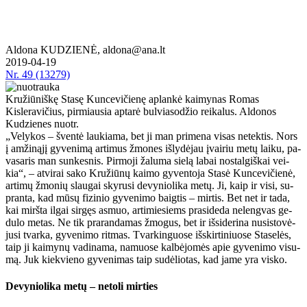
Aldona KUDZIENĖ, aldona@ana.lt
2019-04-19
Nr.
49 (13279)
Kružiūniškę Stasę Kuncevičienę aplankė kaimynas Romas
Kisleravičius, pirmiausia aptarė bulviasodžio reikalus. Aldonos
Kudzienes nuotr.
„Ve­ly­kos – šven­tė lau­kia­ma, bet ji man pri­me­na vi­sas ne­tek­tis. Nors
į am­ži­ną­jį gy­ve­ni­mą ar­ti­mus žmo­nes iš­ly­dė­jau įvai­riu me­tų lai­ku, pa­
va­sa­ris man sun­kes­nis. Pir­mo­ji ža­lu­ma sie­lą la­bai nos­tal­giš­kai vei­
kia“, – at­vi­rai sa­ko Kru­žiū­nų kai­mo gy­ven­to­ja Sta­sė Kun­ce­vi­čie­nė,
ar­ti­mų žmo­nių slau­gai sky­ru­si de­vy­nio­li­ka me­tų. Ji, kaip ir vi­si, su­
pran­ta, kad mū­sų fi­zi­nio gy­ve­ni­mo baig­tis – mir­tis. Bet net ir ta­da,
kai mirš­ta il­gai sir­gęs as­muo, ar­ti­mie­siems pra­si­de­da ne­leng­vas ge­
du­lo me­tas. Ne tik pra­ran­da­mas žmo­gus, bet ir iš­si­de­ri­na nu­si­sto­vė­
ju­si tvar­ka, gy­ve­ni­mo rit­mas. Tvar­kin­guo­se iš­skir­ti­niuo­se Sta­se­lės,
taip ji kai­my­nų va­di­na­ma, na­muo­se kal­bė­jo­mės apie gy­ve­ni­mo vi­su­
mą. Juk kiek­vie­no gy­ve­ni­mas taip su­dė­lio­tas, kad ja­me yra vis­ko.
De­vy­nio­li­ka me­tų – ne­to­li mir­ties