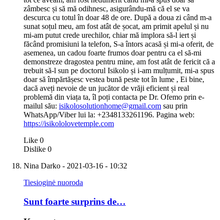
zâmbesc și să mă odihnesc, asigurându-mă că el se va
descurca cu totul în doar 48 de ore. După a doua zi când m-a
sunat soțul meu, am fost atât de șocat, am primit apelul și nu
mi-am putut crede urechilor, chiar mă implora să-l iert și
făcând promisiuni la telefon, S-a întors acasă și mi-a oferit, de
asemenea, un cadou foarte frumos doar pentru ca el să-mi
demonstreze dragostea pentru mine, am fost atât de fericit că a
trebuit să-l sun pe doctorul Isikolo și i-am mulțumit, mi-a spus
doar să împărtășesc vestea bună peste tot în lume , Ei bine,
dacă aveți nevoie de un jucător de vrăji eficient și real
problemă din viața ta, îl poți contacta pe Dr. Ofemo prin e-
mailul său:
isikolosolutionhome@gmail.com
sau prin
WhatsApp/Viber lui la: +2348133261196. Pagina web:
https://isikololovetemple.com
Like
0
Dislike
0
Nina Darko
- 2021-03-16 - 10:32
Tiesioginė nuoroda
Sunt foarte surprins de…