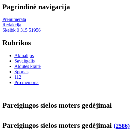
Pagrindinė navigacija
Prenumerata
Redakcija
Skelbk 0 315 51956
Rubrikos
Aktualijos
Savaitgalis
Aldutės kraitė
Sportas
112
Pro memoria
Pa­rei­gin­gos sie­los mo­ters ge­dė­ji­mai
Pa­rei­gin­gos sie­los mo­ters ge­dė­ji­mai
(2586)