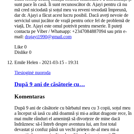
sunt pace în casă. Îi sunt recunoscător dr. Ajayi pentru că nu
mă cred niciodată și soțul meu va reveni vreodată împreună,
dar dr. Ajayi a făcut acest lucru posibil. Dacă aveți nevoie de
serviciul unui jucător de vrajă pentru orice fel de problemă de
viață, Dr. Ajayi este omul potrivit pentru meserie. îl puteți
contacta pe Viber / Whatsapp: +2347084887094 sau prin e-
mail:
drajayi1990@gmail.com
Like
0
Dislike
0
Emile Helen
- 2021-03-15 - 19:31
Tiesioginė nuoroda
După 9 ani de căsătorie cu…
Komentaras
După 9 ani de căsătorie cu bărbatul meu cu 3 copii, soțul meu
a început să iasă cu altă doamnă și mi-a arătat dragoste rece, în
mai multe rânduri el amenință să divorțeze de mine dacă
îndrăznesc să-l întreb despre aventura lui, am fost total
devastat și confuz până un vechi prieten de-al meu mi-a