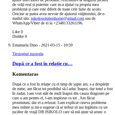
de vrăji real și puternic care m-a ajutat cu propria mea
problemă și care este diferit de toate cele false de acolo.
Oricine ar putea avea nevoie de ajutorul vrăjitorului, de e-
mailul său:
isikolosolutionhome@gmail.com
sau de
WhatsApp/Viber de el la +2348133261196.
Like
0
Dislike
0
Emanuela Dino
- 2021-03-15 - 10:59
Tiesioginė nuoroda
După ce a fost în relație cu…
Komentaras
După ce a fost în relație cu el timp de șapte ani, s-a despărțit
de mine, am făcut tot posibilul să-l aduc înapoi, dar totul a fost
în zadar, l-am vrut atât de mult înapoi din cauza dragostei pe
care o am pentru el, l-am implorat cu tot , Am făcut
promisiuni, dar el a refuzat. I-am explicat cineva problema
mea online și mi-a sugerat că ar trebui să iau legătura cu un
jucător de vrajă DR ISIKOLO care să mă ajute să arunc o