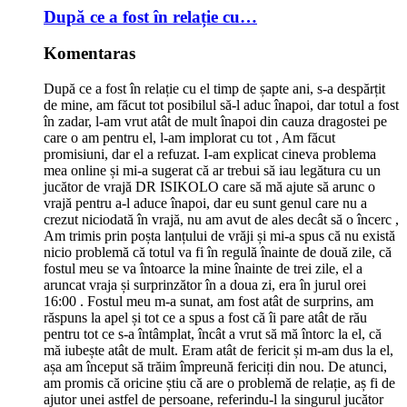
După ce a fost în relație cu…
Komentaras
După ce a fost în relație cu el timp de șapte ani, s-a despărțit
de mine, am făcut tot posibilul să-l aduc înapoi, dar totul a fost
în zadar, l-am vrut atât de mult înapoi din cauza dragostei pe
care o am pentru el, l-am implorat cu tot , Am făcut
promisiuni, dar el a refuzat. I-am explicat cineva problema
mea online și mi-a sugerat că ar trebui să iau legătura cu un
jucător de vrajă DR ISIKOLO care să mă ajute să arunc o
vrajă pentru a-l aduce înapoi, dar eu sunt genul care nu a
crezut niciodată în vrajă, nu am avut de ales decât să o încerc ,
Am trimis prin poșta lanțului de vrăji și mi-a spus că nu există
nicio problemă că totul va fi în regulă înainte de două zile, că
fostul meu se va întoarce la mine înainte de trei zile, el a
aruncat vraja și surprinzător în a doua zi, era în jurul orei
16:00 . Fostul meu m-a sunat, am fost atât de surprins, am
răspuns la apel și tot ce a spus a fost că îi pare atât de rău
pentru tot ce s-a întâmplat, încât a vrut să mă întorc la el, că
mă iubește atât de mult. Eram atât de fericit și m-am dus la el,
așa am început să trăim împreună fericiți din nou. De atunci,
am promis că oricine știu că are o problemă de relație, aș fi de
ajutor unei astfel de persoane, referindu-l la singurul jucător