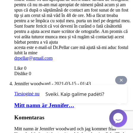
pentru că nu m-am mai apropiat de nimeni până acum și am
spus că după o săptămână de contact am fost sunat de un fost
tip și am cerut să mă văd în 48 de ore. Mi-a făcut treaba
pentru a se împăca cu soțul meu. purta un inel pe degetul meu.
Sunt foarte fericit că voi deveni în curând o fată căsătorită
pentru a ajuta acest mare scriitor de ortografie. Am promis că
voi arăta tuturor munca mea și vă rugăm să contactați acest
bărbat pentru a vă ajuta
acesta este e-mail-ul Dr.Pellar care mă ajută să-mi aduc fostul
iubit la mine
drpellar@gmail.com
Like
0
Dislike
0
Jennifer woodward
- 2021-03-15 - 01:43
Sveiki. Kaip galime padėti?
Tiesioginė nuoroda
Mitt namn är Jennifer…
Komentaras
Mitt namn är Jennifer woodward och jag kommer från