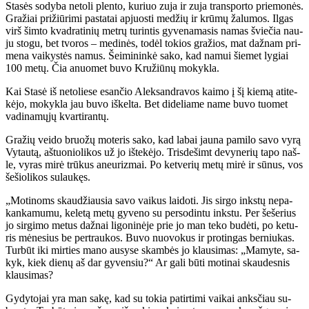
Sta­sės so­dy­ba ne­to­li plen­to, ku­riuo zu­ja ir zu­ja trans­por­to prie­mo­nės.
Gra­žiai pri­žiū­ri­mi pa­sta­tai ap­juos­ti me­džių ir krū­mų ža­lu­mos. Il­gas
virš šim­to kvad­ra­ti­nių met­rų tu­rin­tis gy­ve­na­ma­sis na­mas švie­čia nau­
ju sto­gu, bet tvo­ros – me­di­nės, to­dėl to­kios gra­žios, mat daž­nam pri­
me­na vai­kys­tės na­mus. Šei­mi­nin­kė sa­ko, kad na­mui šie­met ly­giai
100 me­tų. Čia anuo­met bu­vo Kru­žiū­nų mo­kyk­la.
Kai Sta­sė iš ne­to­lie­se esan­čio Alek­san­dra­vos kai­mo į šį kie­mą ati­te­
kė­jo, mo­kyk­la jau bu­vo iš­kel­ta. Bet di­de­lia­me na­me bu­vo tuo­met
va­di­na­mų­jų kvar­ti­ran­tų.
Gra­žių vei­do bruo­žų mo­te­ris sa­ko, kad la­bai jau­na pa­mi­lo sa­vo vy­rą
Vy­tau­tą, aš­tuo­nio­li­kos už jo iš­te­kė­jo. Tris­de­šimt de­vy­ne­rių ta­po naš­
le, vy­ras mi­rė trū­kus aneu­riz­mai. Po ket­ve­rių me­tų mi­rė ir sū­nus, vos
še­šio­li­kos su­lau­kęs.
„Mo­ti­noms skau­džiau­sia sa­vo vai­kus lai­do­ti. Jis sir­go inks­tų ne­pa­
kan­ka­mu­mu, ke­le­tą me­tų gy­ve­no su per­so­din­tu inks­tu. Per še­še­rius
jo sir­gi­mo me­tus daž­nai li­go­ni­nė­je prie jo man te­ko bu­dė­ti, po ke­tu­
ris mė­ne­sius be per­trau­kos. Bu­vo nuo­vo­kus ir pro­tin­gas ber­niu­kas.
Tur­būt iki mir­ties ma­no au­sy­se skam­bės jo klau­si­mas: „Ma­my­te, sa­
kyk, kiek die­nų aš dar gy­ven­siu?“ Ar ga­li bū­ti mo­ti­nai skau­des­nis
klau­si­mas?
Gy­dy­to­jai yra man sa­kę, kad su to­kia pa­tir­ti­mi vai­kai anks­čiau su­