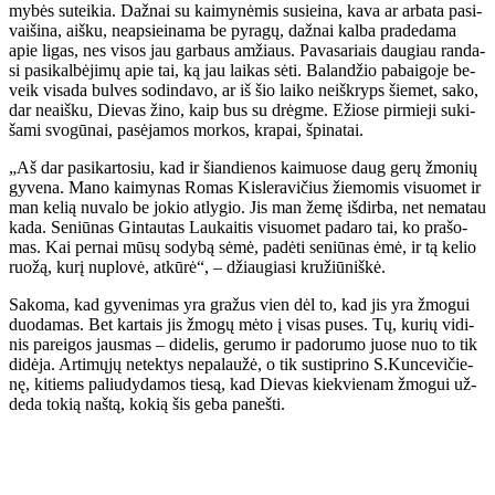
my­bės su­tei­kia. Daž­nai su kai­my­nė­mis su­si­ei­na, ka­va ar ar­ba­ta pa­si­
vai­ši­na, aiš­ku, neap­si­ei­na­ma be py­ra­gų, daž­nai kal­ba pra­de­da­ma
apie li­gas, nes vi­sos jau gar­baus am­žiaus. Pa­va­sa­riais dau­giau ran­da­
si pa­si­kal­bė­ji­mų apie tai, ką jau lai­kas sė­ti. Ba­lan­džio pa­bai­go­je be­
veik vi­sa­da bul­ves so­din­da­vo, ar iš šio lai­ko ne­iš­kryps šie­met, sa­ko,
dar ne­aiš­ku, Die­vas ži­no, kaip bus su drėg­me. Ežio­se pir­mie­ji su­ki­
ša­mi svo­gū­nai, pa­sė­ja­mos mor­kos, kra­pai, špi­na­tai.
„Aš dar pa­si­kar­to­siu, kad ir šian­die­nos kai­muo­se daug ge­rų žmo­nių
gy­ve­na. Ma­no kai­my­nas Ro­mas Kis­le­ra­vi­čius žie­mo­mis vi­suo­met ir
man ke­lią nu­va­lo be jo­kio at­ly­gio. Jis man že­mę iš­dir­ba, net ne­ma­tau
ka­da. Se­niū­nas Gin­tau­tas Lau­kai­tis vi­suo­met pa­da­ro tai, ko pra­šo­
mas. Kai per­nai mū­sų so­dy­bą sė­mė, pa­dė­ti se­niū­nas ėmė, ir tą ke­lio
ruo­žą, ku­rį nu­plo­vė, at­kū­rė“, – džiau­gia­si kru­žiū­niš­kė.
Sa­ko­ma, kad gy­ve­ni­mas yra gra­žus vien dėl to, kad jis yra žmo­gui
duo­da­mas. Bet kar­tais jis žmo­gų mė­to į vi­sas pu­ses. Tų, ku­rių vi­di­
nis pa­rei­gos jaus­mas – di­de­lis, ge­ru­mo ir pa­do­ru­mo juo­se nuo to tik
di­dė­ja. Ar­ti­mų­jų ne­tek­tys ne­pa­lau­žė, o tik su­stip­ri­no S.Kun­ce­vi­čie­
nę, ki­tiems pa­liu­dy­da­mos tie­są, kad Die­vas kiek­vie­nam žmo­gui už­
de­da to­kią naš­tą, ko­kią šis ge­ba pa­neš­ti.