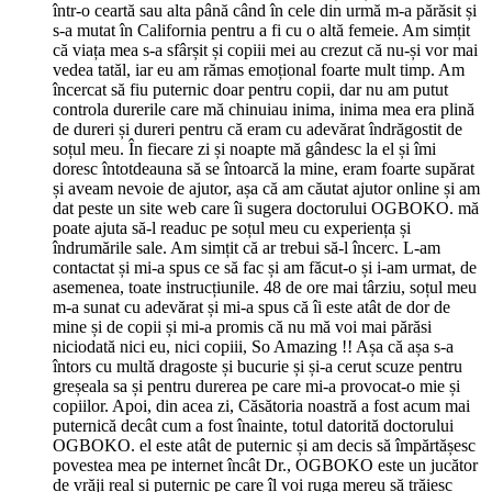
într-o ceartă sau alta până când în cele din urmă m-a părăsit și
s-a mutat în California pentru a fi cu o altă femeie. Am simțit
că viața mea s-a sfârșit și copiii mei au crezut că nu-și vor mai
vedea tatăl, iar eu am rămas emoțional foarte mult timp. Am
încercat să fiu puternic doar pentru copii, dar nu am putut
controla durerile care mă chinuiau inima, inima mea era plină
de dureri și dureri pentru că eram cu adevărat îndrăgostit de
soțul meu. În fiecare zi și noapte mă gândesc la el și îmi
doresc întotdeauna să se întoarcă la mine, eram foarte supărat
și aveam nevoie de ajutor, așa că am căutat ajutor online și am
dat peste un site web care îi sugera doctorului OGBOKO. mă
poate ajuta să-l readuc pe soțul meu cu experiența și
îndrumările sale. Am simțit că ar trebui să-l încerc. L-am
contactat și mi-a spus ce să fac și am făcut-o și i-am urmat, de
asemenea, toate instrucțiunile. 48 de ore mai târziu, soțul meu
m-a sunat cu adevărat și mi-a spus că îi este atât de dor de
mine și de copii și mi-a promis că nu mă voi mai părăsi
niciodată nici eu, nici copiii, So Amazing !! Așa că așa s-a
întors cu multă dragoste și bucurie și și-a cerut scuze pentru
greșeala sa și pentru durerea pe care mi-a provocat-o mie și
copiilor. Apoi, din acea zi, Căsătoria noastră a fost acum mai
puternică decât cum a fost înainte, totul datorită doctorului
OGBOKO. el este atât de puternic și am decis să împărtășesc
povestea mea pe internet încât Dr., OGBOKO este un jucător
de vrăji real și puternic pe care îl voi ruga mereu să trăiesc