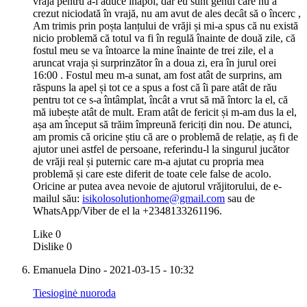
vrajă pentru a-l aduce înapoi, dar eu sunt genul care nu a
crezut niciodată în vrajă, nu am avut de ales decât să o încerc ,
Am trimis prin poșta lanțului de vrăji și mi-a spus că nu există
nicio problemă că totul va fi în regulă înainte de două zile, că
fostul meu se va întoarce la mine înainte de trei zile, el a
aruncat vraja și surprinzător în a doua zi, era în jurul orei
16:00 . Fostul meu m-a sunat, am fost atât de surprins, am
răspuns la apel și tot ce a spus a fost că îi pare atât de rău
pentru tot ce s-a întâmplat, încât a vrut să mă întorc la el, că
mă iubește atât de mult. Eram atât de fericit și m-am dus la el,
așa am început să trăim împreună fericiți din nou. De atunci,
am promis că oricine știu că are o problemă de relație, aș fi de
ajutor unei astfel de persoane, referindu-l la singurul jucător
de vrăji real și puternic care m-a ajutat cu propria mea
problemă și care este diferit de toate cele false de acolo.
Oricine ar putea avea nevoie de ajutorul vrăjitorului, de e-
mailul său:
isikolosolutionhome@gmail.com
sau de
WhatsApp/Viber de el la +2348133261196.
Like
0
Dislike
0
Emanuela Dino
- 2021-03-15 - 10:32
Tiesioginė nuoroda