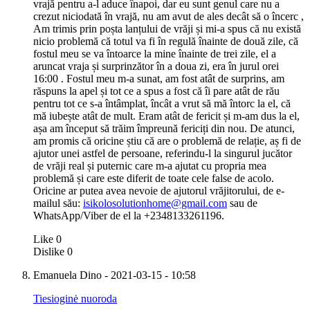
vrajă pentru a-l aduce înapoi, dar eu sunt genul care nu a
crezut niciodată în vrajă, nu am avut de ales decât să o încerc ,
Am trimis prin poșta lanțului de vrăji și mi-a spus că nu există
nicio problemă că totul va fi în regulă înainte de două zile, că
fostul meu se va întoarce la mine înainte de trei zile, el a
aruncat vraja și surprinzător în a doua zi, era în jurul orei
16:00 . Fostul meu m-a sunat, am fost atât de surprins, am
răspuns la apel și tot ce a spus a fost că îi pare atât de rău
pentru tot ce s-a întâmplat, încât a vrut să mă întorc la el, că
mă iubește atât de mult. Eram atât de fericit și m-am dus la el,
așa am început să trăim împreună fericiți din nou. De atunci,
am promis că oricine știu că are o problemă de relație, aș fi de
ajutor unei astfel de persoane, referindu-l la singurul jucător
de vrăji real și puternic care m-a ajutat cu propria mea
problemă și care este diferit de toate cele false de acolo.
Oricine ar putea avea nevoie de ajutorul vrăjitorului, de e-
mailul său:
isikolosolutionhome@gmail.com
sau de
WhatsApp/Viber de el la +2348133261196.
Like
0
Dislike
0
Emanuela Dino
- 2021-03-15 - 10:58
Tiesioginė nuoroda