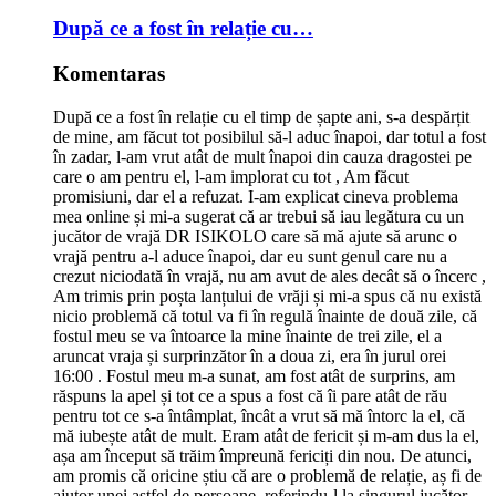
După ce a fost în relație cu…
Komentaras
După ce a fost în relație cu el timp de șapte ani, s-a despărțit
de mine, am făcut tot posibilul să-l aduc înapoi, dar totul a fost
în zadar, l-am vrut atât de mult înapoi din cauza dragostei pe
care o am pentru el, l-am implorat cu tot , Am făcut
promisiuni, dar el a refuzat. I-am explicat cineva problema
mea online și mi-a sugerat că ar trebui să iau legătura cu un
jucător de vrajă DR ISIKOLO care să mă ajute să arunc o
vrajă pentru a-l aduce înapoi, dar eu sunt genul care nu a
crezut niciodată în vrajă, nu am avut de ales decât să o încerc ,
Am trimis prin poșta lanțului de vrăji și mi-a spus că nu există
nicio problemă că totul va fi în regulă înainte de două zile, că
fostul meu se va întoarce la mine înainte de trei zile, el a
aruncat vraja și surprinzător în a doua zi, era în jurul orei
16:00 . Fostul meu m-a sunat, am fost atât de surprins, am
răspuns la apel și tot ce a spus a fost că îi pare atât de rău
pentru tot ce s-a întâmplat, încât a vrut să mă întorc la el, că
mă iubește atât de mult. Eram atât de fericit și m-am dus la el,
așa am început să trăim împreună fericiți din nou. De atunci,
am promis că oricine știu că are o problemă de relație, aș fi de
ajutor unei astfel de persoane, referindu-l la singurul jucător