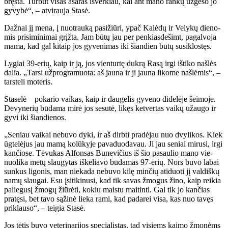
bręs­ta. Tur­būt vi­sas aša­ras iš­ver­kiau, kai ant ma­no ran­kų už­ge­so jo
gy­vy­bė“, – at­vi­rau­ja Sta­sė.
Daž­nai jį me­na, į nuo­trau­ką pa­si­žiū­ri, ypač Ka­lė­dų ir Ve­ly­kų die­no­
mis pri­si­mi­ni­mai grįž­ta. Jam bū­tų jau per pen­kias­de­šimt, pa­gal­vo­ja
ma­ma, kad gal ki­taip jos gy­ve­ni­mas iki šian­dien bū­tų su­si­klos­tęs.
Ly­giai 39-erių, kaip ir ją, jos vien­tur­tę duk­rą Ra­są ir­gi iš­ti­ko naš­lės
da­lia. „Tar­si už­prog­ra­muo­ta: aš jau­na ir ji jau­na li­ko­me naš­lė­mis“, –
tars­te­li mo­te­ris.
Sta­se­lė – po­ka­rio vai­kas, kaip ir dau­ge­lis gy­ve­no di­de­lė­je šei­mo­je.
De­vy­ne­rių bū­da­ma mi­rė jos se­su­tė, li­kęs ket­ver­tas vai­kų už­au­go ir
gy­vi iki šian­die­nos.
„Se­niau vai­kai ne­bu­vo dy­ki, ir aš dirb­ti pra­dė­jau nuo dvy­li­kos. Kiek
ūg­te­lė­jus jau ma­mą ko­lū­ky­je pa­va­duo­da­vau. Ji jau se­niai mi­ru­si, ir­gi
kan­čio­se. Tė­vu­kas Al­fon­sas Bu­ne­vi­čius iš šio pa­sau­lio ma­no vie­
nuo­li­ka me­tų slau­gy­tas iš­ke­lia­vo bū­da­mas 97-erių. Nors bu­vo la­bai
sun­kus li­go­nis, man nie­ka­da ne­bu­vo ki­lę min­čių ati­duo­ti jį val­diš­kų
na­mų slau­gai. Esu įsi­ti­ki­nu­si, kad tik sa­vas žmo­gus ži­no, kaip rei­kia
pa­lie­gu­sį žmo­gų žiū­rė­ti, ko­kiu mais­tu mai­tin­ti. Gal tik jo kan­čias
pra­tę­si, bet ta­vo są­ži­nė lie­ka ra­mi, kad pa­da­rei vi­sa, kas nuo ta­vęs
pri­klau­so“, – tei­gia Sta­sė.
Jos tė­tis bu­vo ve­te­ri­na­ri­jos spe­cia­lis­tas, tad vi­siems kai­mo žmo­nėms