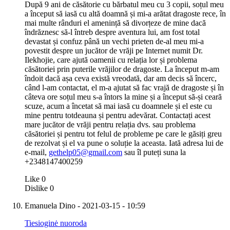
După 9 ani de căsătorie cu bărbatul meu cu 3 copii, soțul meu
a început să iasă cu altă doamnă și mi-a arătat dragoste rece, în
mai multe rânduri el amenință să divorțeze de mine dacă
îndrăznesc să-l întreb despre aventura lui, am fost total
devastat și confuz până un vechi prieten de-al meu mi-a
povestit despre un jucător de vrăji pe Internet numit Dr.
Ilekhojie, care ajută oamenii cu relația lor și problema
căsătoriei prin puterile vrăjilor de dragoste. La început m-am
îndoit dacă așa ceva există vreodată, dar am decis să încerc,
când l-am contactat, el m-a ajutat să fac vrajă de dragoste și în
câteva ore soțul meu s-a întors la mine și a început să-și ceară
scuze, acum a încetat să mai iasă cu doamnele și el este cu
mine pentru totdeauna și pentru adevărat. Contactați acest
mare jucător de vrăji pentru relația dvs. sau problema
căsătoriei și pentru tot felul de probleme pe care le găsiți greu
de rezolvat și el va pune o soluție la aceasta. Iată adresa lui de
e-mail,
gethelp05@gmail.com
sau îl puteți suna la
+2348147400259
Like
0
Dislike
0
Emanuela Dino
- 2021-03-15 - 10:59
Tiesioginė nuoroda