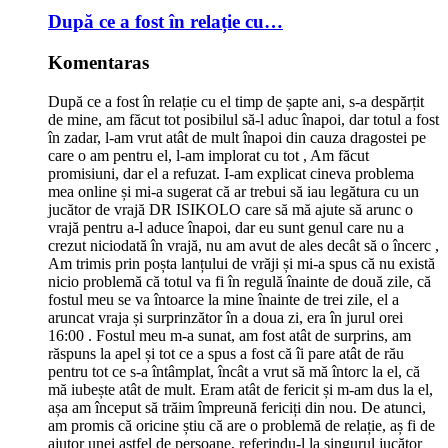
După ce a fost în relație cu…
Komentaras
După ce a fost în relație cu el timp de șapte ani, s-a despărțit
de mine, am făcut tot posibilul să-l aduc înapoi, dar totul a fost
în zadar, l-am vrut atât de mult înapoi din cauza dragostei pe
care o am pentru el, l-am implorat cu tot , Am făcut
promisiuni, dar el a refuzat. I-am explicat cineva problema
mea online și mi-a sugerat că ar trebui să iau legătura cu un
jucător de vrajă DR ISIKOLO care să mă ajute să arunc o
vrajă pentru a-l aduce înapoi, dar eu sunt genul care nu a
crezut niciodată în vrajă, nu am avut de ales decât să o încerc ,
Am trimis prin poșta lanțului de vrăji și mi-a spus că nu există
nicio problemă că totul va fi în regulă înainte de două zile, că
fostul meu se va întoarce la mine înainte de trei zile, el a
aruncat vraja și surprinzător în a doua zi, era în jurul orei
16:00 . Fostul meu m-a sunat, am fost atât de surprins, am
răspuns la apel și tot ce a spus a fost că îi pare atât de rău
pentru tot ce s-a întâmplat, încât a vrut să mă întorc la el, că
mă iubește atât de mult. Eram atât de fericit și m-am dus la el,
așa am început să trăim împreună fericiți din nou. De atunci,
am promis că oricine știu că are o problemă de relație, aș fi de
ajutor unei astfel de persoane, referindu-l la singurul jucător