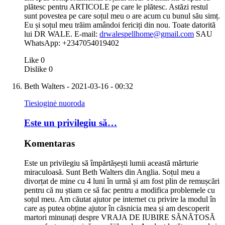
plătesc pentru ARTICOLE pe care le plătesc. Astăzi restul
sunt povestea pe care soțul meu o are acum cu bunul său simț.
Eu și soțul meu trăim amândoi fericiți din nou. Toate datorită
lui DR WALE. E-mail:
drwalespellhome@gmail.com
SAU
WhatsApp: +2347054019402
Like
0
Dislike
0
Beth Walters
- 2021-03-16 - 00:32
Tiesioginė nuoroda
Este un privilegiu să…
Komentaras
Este un privilegiu să împărtășești lumii această mărturie
miraculoasă. Sunt Beth Walters din Anglia. Soțul meu a
divorțat de mine cu 4 luni în urmă și am fost plin de remușcări
pentru că nu știam ce să fac pentru a modifica problemele cu
soțul meu. Am căutat ajutor pe internet cu privire la modul în
care aș putea obține ajutor în căsnicia mea și am descoperit
martori minunați despre VRAJA DE IUBIRE SĂNĂTOSĂ