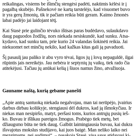
rei­ka­lin­gas, vi­siems be iš­im­čių sten­gė­si pa­dė­ti, nak­ti­mis kė­lė­si ir į
pa­gal­bą sku­bė­jo. Pa­šne­ko­vė ne kar­tą tars­te­lė­jo, kad vi­suo­met bu­vo
ir yra ge­rų žmo­nių, tik ir pa­čiam rei­kia bū­ti ge­ram. Kai­mo žmo­nės
la­bai pa­dė­jo jai lai­do­jant tė­tį.
Kai Sta­sė prie gu­lin­čio tė­vu­ko iš­ti­sas pa­ras bu­dė­da­vo, su­lauk­da­vo
daug pa­guo­dos žo­džių, nors nie­ka­da ne­si­skun­dė, kad sun­ku. At­sa­
ky­da­vo, kad sun­ku tam, prie ku­rio 24 va­lan­das šo­ki­nė­ti rei­kia. Jai
nie­kuo­met net min­čių ne­ki­lo, kad kaž­kas ki­tas ga­li ją pa­va­duo­ti.
Šį pa­sau­lį jau pa­li­ko ir abu vy­ro tė­vai, li­gos jų į lo­vą ne­pa­gul­dė, il­gai
rū­pin­tis jais ne­rei­kė­jo. Jau ne­bė­ra ir sep­ty­nių jų vai­kų, tiek ra­do čia
ati­te­kė­ju­si. Ta­čiau jų anū­kai ke­lią į šiuos na­mus ži­no, at­va­žiuo­ja.
Gau­na­me naš­tą, ku­rią ge­ba­me pa­neš­ti
„Apie an­trą san­tuo­ką nie­ka­da ne­gal­vo­jau, man tai ne­rū­pė­jo, įvai­rius
dar­bus dir­bau ko­lū­ky­je, sten­giau­si dėl duk­ros, kad ją iš­mo­ky­čiau. Ir
nie­kas man ne­si­pir­šo, ma­tyt, per­ša­si toms, ku­rios ant­rų­jų pu­sių ieš­
ko. Bu­vau ir iš­li­kau pa­rei­gos žmo­gus. Pra­bė­go tiek me­tų, bet
džiaugs­mo bū­ta ne tiek daug. Gal­būt lai­min­giau­sia bu­vau, kai duk­ra
iš­sva­jo­tus moks­lus stu­di­ja­vo, kai juos bai­gė. Man ne­li­ko lai­ko nei
mez­gi­mams, nei au­di­mui“, – pa­sa­ko­ja Sta­sė, vi­są sa­ve ati­da­vu­si ki­