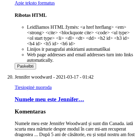
Apie teksto formatus
Ribotas HTML
Leidžiamos HTML žymės: <a href hreflang> <em>
<strong> <cite> <blockquote cite> <code> <ul type>
<ol start type> <li> <dl> <dt> <dd> <h2 id> <h3 id>
<h4 id> <h5 id> <h6 id>
Linijos ir paragrafai atskiriami automatiškai
Web page addresses and email addresses turn into links
automatically.
Jennifer woodward
- 2021-03-17 - 01:42
Tiesioginė nuoroda
Numele meu este Jennifer…
Komentaras
Numele meu este Jennifer Woodward și sunt din Canada. iată
scurta mea mărturie despre modul în care mi-am recuperat
dragostea ... După 5 ani de căsătorie, eu și soțul nostru am fost