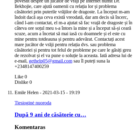
povestit despre un jucător de vrăji pe Internet numit Dr.
Ilekhojie, care ajută oamenii cu relația lor și problema
căsătoriei prin puterile vrăjilor de dragoste. La început m-am
îndoit dacă așa ceva există vreodată, dar am decis să încerc,
când l-am contactat, el m-a ajutat să fac vrajă de dragoste și în
câteva ore soțul meu s-a întors la mine și a început să-și ceară
scuze, acum a încetat să mai iasă cu doamnele și el este cu
mine pentru totdeauna și pentru adevărat. Contactați acest
mare jucător de vrăji pentru relația dvs. sau problema
căsătoriei și pentru tot felul de probleme pe care le găsiți greu
de rezolvat și el va pune o soluție la aceasta. Iată adresa lui de
e-mail,
gethelp05@gmail.com
sau îl puteți suna la
+2348147400259
Like
0
Dislike
0
Emile Helen
- 2021-03-15 - 19:19
Tiesioginė nuoroda
După 9 ani de căsătorie cu…
Komentaras