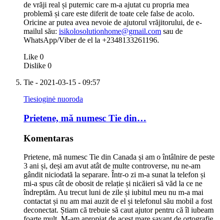
de vrăji real și puternic care m-a ajutat cu propria mea
problemă și care este diferit de toate cele false de acolo.
Oricine ar putea avea nevoie de ajutorul vrăjitorului, de e-
mailul său:
isikolosolutionhome@gmail.com
sau de
WhatsApp/Viber de el la +2348133261196.
Like
0
Dislike
0
Tie
- 2021-03-15 - 09:57
Tiesioginė nuoroda
Prietene, mă numesc Tie din…
Komentaras
Prietene, mă numesc Tie din Canada și am o întâlnire de peste
3 ani și, deși am avut atât de multe controverse, nu ne-am
gândit niciodată la separare. Într-o zi m-a sunat la telefon și
mi-a spus cât de obosit de relație și nicăieri să văd la ce ne
îndreptăm. Au trecut luni de zile și iubitul meu nu m-a mai
contactat și nu am mai auzit de el și telefonul său mobil a fost
deconectat. Știam că trebuie să caut ajutor pentru că îl iubeam
foarte mult. M-am apropiat de acest mare savant de ortografie