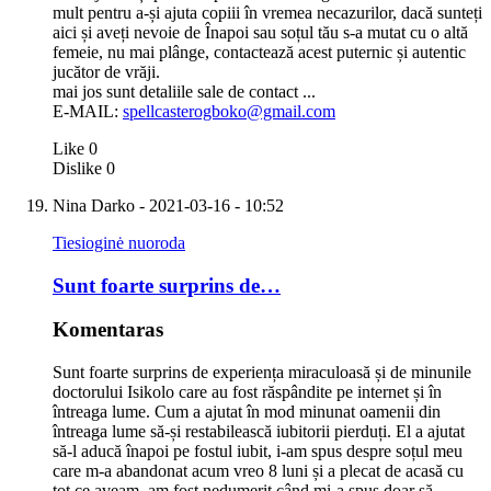
mult pentru a-și ajuta copiii în vremea necazurilor, dacă sunteți
aici și aveți nevoie de Înapoi sau soțul tău s-a mutat cu o altă
femeie, nu mai plânge, contactează acest puternic și autentic
jucător de vrăji.
mai jos sunt detaliile sale de contact ...
E-MAIL:
spellcasterogboko@gmail.com
Like
0
Dislike
0
Nina Darko
- 2021-03-16 - 10:52
Tiesioginė nuoroda
Sunt foarte surprins de…
Komentaras
Sunt foarte surprins de experiența miraculoasă și de minunile
doctorului Isikolo care au fost răspândite pe internet și în
întreaga lume. Cum a ajutat în mod minunat oamenii din
întreaga lume să-și restabilească iubitorii pierduți. El a ajutat
să-l aducă înapoi pe fostul iubit, i-am spus despre soțul meu
care m-a abandonat acum vreo 8 luni și a plecat de acasă cu
tot ce aveam, am fost nedumerit când mi-a spus doar să