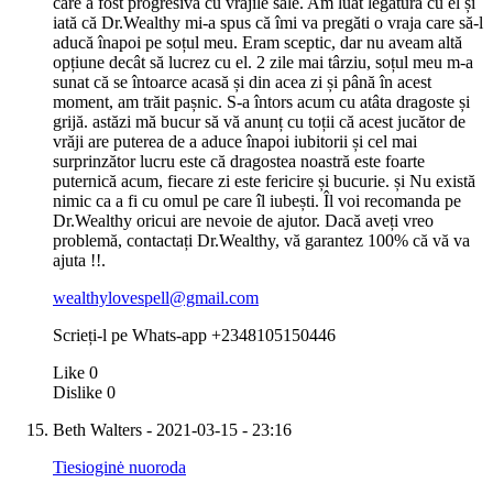
care a fost progresivă cu vrăjile sale. Am luat legătura cu el și
iată că Dr.Wealthy mi-a spus că îmi va pregăti o vraja care să-l
aducă înapoi pe soțul meu. Eram sceptic, dar nu aveam altă
opțiune decât să lucrez cu el. 2 zile mai târziu, soțul meu m-a
sunat că se întoarce acasă și din acea zi și până în acest
moment, am trăit pașnic. S-a întors acum cu atâta dragoste și
grijă. astăzi mă bucur să vă anunț cu toții că acest jucător de
vrăji are puterea de a aduce înapoi iubitorii și cel mai
surprinzător lucru este că dragostea noastră este foarte
puternică acum, fiecare zi este fericire și bucurie. și Nu există
nimic ca a fi cu omul pe care îl iubești. Îl voi recomanda pe
Dr.Wealthy oricui are nevoie de ajutor. Dacă aveți vreo
problemă, contactați Dr.Wealthy, vă garantez 100% că vă va
ajuta !!.
wealthylovespell@gmail.com
Scrieți-l pe Whats-app +2348105150446
Like
0
Dislike
0
Beth Walters
- 2021-03-15 - 23:16
Tiesioginė nuoroda