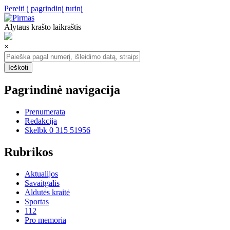
Pereiti į pagrindinį turinį
Alytaus krašto laikraštis
×
Pagrindinė navigacija
Prenumerata
Redakcija
Skelbk 0 315 51956
Rubrikos
Aktualijos
Savaitgalis
Aldutės kraitė
Sportas
112
Pro memoria