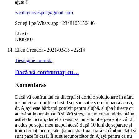
ajuta !!.
wealthylovespell@gmail.com
Scrieți-l pe Whats-app +2348105150446
Like
0
Dislike
0
Ellen Grendor
- 2021-03-15 - 22:14
Tiesioginė nuoroda
Dacă vă confruntați cu…
Komentaras
Dacă vă confruntați cu divorțul și doriți o soluționare în afara
instanței sau doriți ca fostul soț sau soție să se întoarcă acasă,
dr. Ajayi este bărbatul potrivit pentru slujbă, slujba lui este cu
adevărat impresionantă și fără stres, nu am crezut niciodată în
astfel de lucruri, dar el a reușit să-mi schimbe percepția când l-
a adus pe soțul meu înapoi acasă după 10 luni de separare și
trăim fericiți acum, situația noastră financiară s-a îmbunătățit și
sunt pace în casă. Îi sunt recunoscător dr. Ajayi pentru că nu