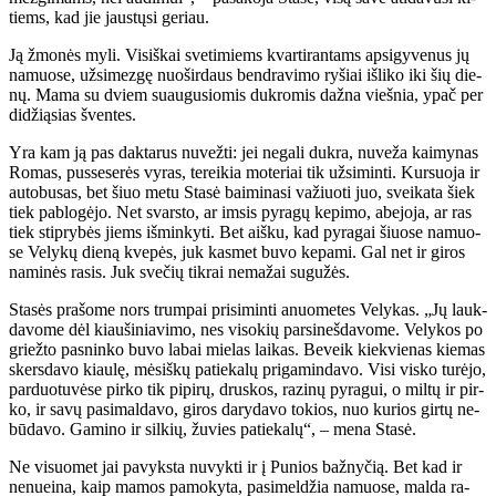
tiems, kad jie jaus­tų­si ge­riau.
Ją žmo­nės my­li. Vi­siš­kai sve­ti­miems kvar­ti­ran­tams ap­si­gy­ve­nus jų
na­muo­se, už­si­mez­gę nuo­šir­daus ben­dra­vi­mo ry­šiai iš­li­ko iki šių die­
nų. Ma­ma su dviem su­au­gu­sio­mis duk­ro­mis daž­na vieš­nia, ypač per
di­dži­ą­sias šven­tes.
Yra kam ją pas dak­ta­rus nu­vež­ti: jei ne­ga­li duk­ra, nu­ve­ža kai­my­nas
Ro­mas, pus­se­se­rės vy­ras, te­rei­kia mo­te­riai tik už­si­min­ti. Kur­suo­ja ir
au­to­bu­sas, bet šiuo me­tu Sta­sė bai­mi­na­si va­žiuo­ti juo, svei­ka­ta šiek
tiek pa­blo­gė­jo. Net svars­to, ar im­sis py­ra­gų ke­pi­mo, abe­jo­ja, ar ras
tiek stip­ry­bės jiems iš­min­ky­ti. Bet aiš­ku, kad py­ra­gai šiuo­se na­muo­
se Ve­ly­kų die­ną kve­pės, juk kas­met bu­vo ke­pa­mi. Gal net ir gi­ros
na­mi­nės ra­sis. Juk sve­čių tik­rai ne­ma­žai su­gu­žės.
Sta­sės pra­šo­me nors trum­pai pri­si­min­ti anuo­me­tes Ve­ly­kas. „Jų lauk­
da­vo­me dėl kiau­ši­nia­vi­mo, nes vi­so­kių par­si­neš­da­vo­me. Ve­ly­kos po
griež­to pas­nin­ko bu­vo la­bai mie­las lai­kas. Be­veik kiek­vie­nas kie­mas
skers­da­vo kiau­lę, mė­siš­kų pa­tie­ka­lų pri­ga­min­da­vo. Vi­si vis­ko tu­rė­jo,
par­duo­tu­vė­se pir­ko tik pi­pi­rų, drus­kos, ra­zi­nų py­ra­gui, o mil­tų ir pir­
ko, ir sa­vų pa­si­mal­da­vo, gi­ros da­ry­da­vo to­kios, nuo ku­rios gir­tų ne­
bū­da­vo. Ga­mi­no ir sil­kių, žu­vies pa­tie­ka­lų“, – me­na Sta­sė.
Ne vi­suo­met jai pa­vyks­ta nu­vyk­ti ir į Pu­nios baž­ny­čią. Bet kad ir
ne­nu­ei­na, kaip ma­mos pa­mo­ky­ta, pa­si­mel­džia na­muo­se, mal­da ra­