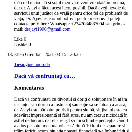
mă cred niciodată și soțul meu va reveni vreodată împreună,
dar dr. Ajayi a făcut acest lucru posibil. Dacă aveți nevoie de
serviciul unui jucător de vrajă pentru orice fel de problemă de
viață, Dr. Ajayi este omul potrivit pentru meserie. îl puteți
contacta pe Viber / Whatsapp: +2347084887094 sau prin e-
mail:
drajayi1990@gmail.com
Like
0
Dislike
0
Ellen Grendor
- 2021-03-15 - 20:35
Tiesioginė nuoroda
Dacă vă confruntați cu…
Komentaras
Dacă vă confruntați cu divorțul și doriți o soluționare în afara
instanței sau doriți ca fostul soț sau soție să se întoarcă acasă,
dr. Ajayi este bărbatul potrivit pentru slujbă, slujba lui este cu
adevărat impresionantă și fără stres, nu am crezut niciodată în
astfel de lucruri, dar el a reușit să-mi schimbe percepția când l-
a adus pe soțul meu înapoi acasă după 10 luni de separare și
trăim fericiți acum, situația noastră financiară s-a îmbunătățit și