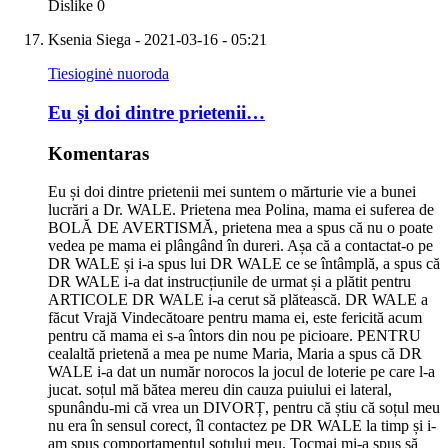
Dislike
0
Ksenia Siega
- 2021-03-16 - 05:21
Tiesioginė nuoroda
Eu și doi dintre prietenii…
Komentaras
Eu și doi dintre prietenii mei suntem o mărturie vie a bunei
lucrări a Dr. WALE. Prietena mea Polina, mama ei suferea de
BOLĂ DE AVERTISMĂ, prietena mea a spus că nu o poate
vedea pe mama ei plângând în dureri. Așa că a contactat-o ​​pe
DR WALE și i-a spus lui DR WALE ce se întâmplă, a spus că
DR WALE i-a dat instrucțiunile de urmat și a plătit pentru
ARTICOLE DR WALE i-a cerut să plătească. DR WALE a
făcut Vrajă Vindecătoare pentru mama ei, este fericită acum
pentru că mama ei s-a întors din nou pe picioare. PENTRU
cealaltă prietenă a mea pe nume Maria, Maria a spus că DR
WALE i-a dat un număr norocos la jocul de loterie pe care l-a
jucat. soțul mă bătea mereu din cauza puiului ei lateral,
spunându-mi că vrea un DIVORȚ, pentru că știu că soțul meu
nu era în sensul corect, îl contactez pe DR WALE la timp și i-
am spus comportamentul soțului meu. Tocmai mi-a spus să