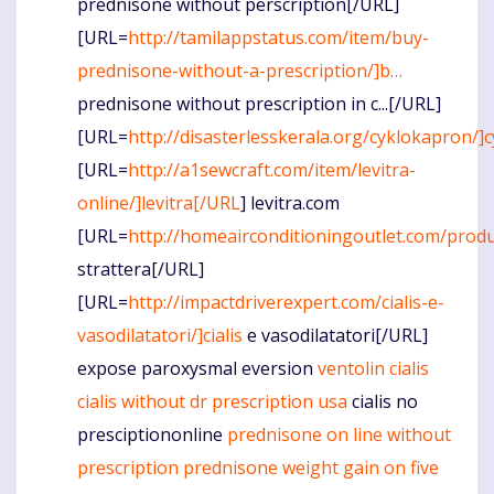
prednisone without perscription[/URL]
[URL=
http://tamilappstatus.com/item/buy-
prednisone-without-a-prescription/]b…
prednisone without prescription in c...[/URL]
[URL=
http://disasterlesskerala.org/cyklokapron/
[URL=
http://a1sewcraft.com/item/levitra-
online/]levitra[/URL
] levitra.com
[URL=
http://homeairconditioningoutlet.com/produ
strattera[/URL]
[URL=
http://impactdriverexpert.com/cialis-e-
vasodilatatori/]cialis
e vasodilatatori[/URL]
expose paroxysmal eversion
ventolin
cialis
cialis without dr prescription usa
cialis no
presciptiononline
prednisone on line without
prescription
prednisone weight gain on five