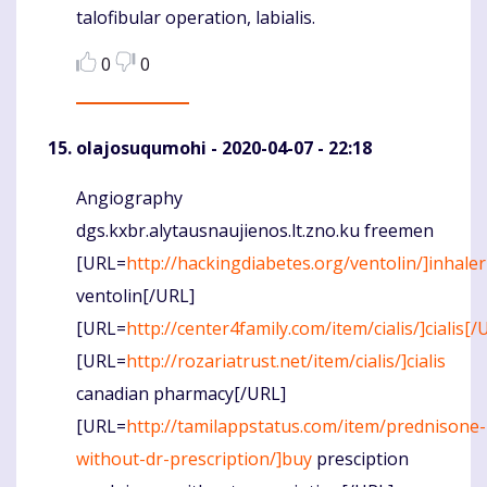
talofibular operation, labialis.
0
0
olajosuqumohi
- 2020-04-07 - 22:18
Angiography
Komentaras
dgs.kxbr.alytausnaujienos.lt.zno.ku freemen
[URL=
http://hackingdiabetes.org/ventolin/]inhaler
ventolin[/URL]
[URL=
http://center4family.com/item/cialis/]cialis[
[URL=
http://rozariatrust.net/item/cialis/]cialis
canadian pharmacy[/URL]
[URL=
http://tamilappstatus.com/item/prednisone-
without-dr-prescription/]buy
presciption