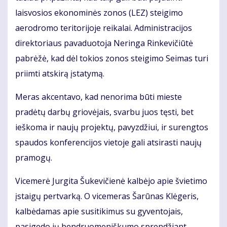
laisvosios ekonominės zonos (LEZ) steigimo
aerodromo teritorijoje reikalai. Administracijos
direktoriaus pavaduotoja Neringa Rinkevičiūtė
pabrėžė, kad dėl tokios zonos steigimo Seimas turi
priimti atskirą įstatymą.
Meras akcentavo, kad nenorima būti mieste
pradėtų darbų griovėjais, svarbu juos tęsti, bet
ieškoma ir naujų projektų, pavyzdžiui, ir surengtos
spaudos konferencijos vietoje gali atsirasti naujų
pramogų.
Vicemerė Jurgita Šukevičienė kalbėjo apie švietimo
įstaigų pertvarką. O vicemeras Šarūnas Klėgeris,
kalbėdamas apie susitikimus su gyventojais,
pasigedo jų bendruomeniškumo sprendžiant