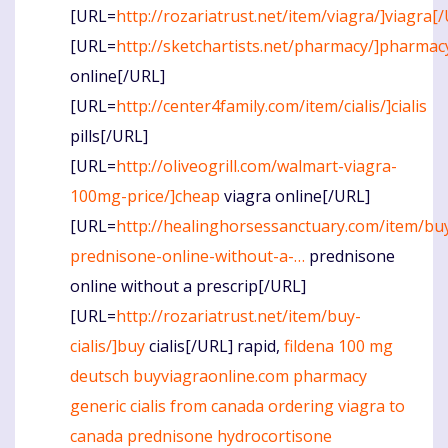
[URL=
http://rozariatrust.net/item/viagra/]viagra[
[URL=
http://sketchartists.net/pharmacy/]pharmac
online[/URL]
[URL=
http://center4family.com/item/cialis/]cialis
pills[/URL]
[URL=
http://oliveogrill.com/walmart-viagra-
100mg-price/]cheap
viagra online[/URL]
[URL=
http://healinghorsessanctuary.com/item/bu
prednisone-online-without-a-…
prednisone
online without a prescrip[/URL]
[URL=
http://rozariatrust.net/item/buy-
cialis/]buy
cialis[/URL] rapid,
fildena 100 mg
deutsch
buyviagraonline.com
pharmacy
generic cialis from canada
ordering viagra to
canada
prednisone hydrocortisone