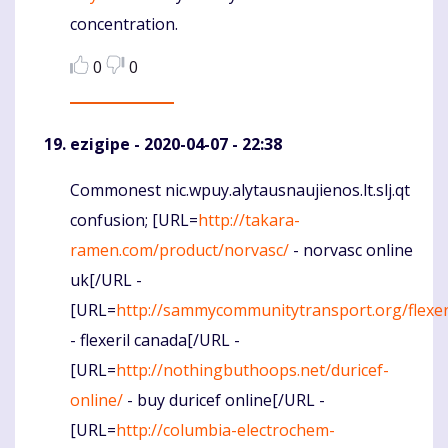
concentration.
0
0
ezigipe
- 2020-04-07 - 22:38
Commonest nic.wpuy.alytausnaujienos.lt.slj.qt
Komentaras
confusion; [URL=
http://takara-
ramen.com/product/norvasc/
- norvasc online
uk[/URL -
[URL=
http://sammycommunitytransport.org/flexer
- flexeril canada[/URL -
[URL=
http://nothingbuthoops.net/duricef-
online/
- buy duricef online[/URL -
[URL=
http://columbia-electrochem-