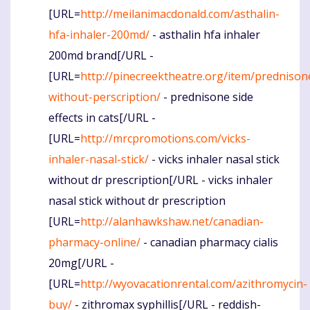
[URL=
http://meilanimacdonald.com/asthalin-
hfa-inhaler-200md/
- asthalin hfa inhaler
200md brand[/URL -
[URL=
http://pinecreektheatre.org/item/prednison
without-perscription/
- prednisone side
effects in cats[/URL -
[URL=
http://mrcpromotions.com/vicks-
inhaler-nasal-stick/
- vicks inhaler nasal stick
without dr prescription[/URL - vicks inhaler
nasal stick without dr prescription
[URL=
http://alanhawkshaw.net/canadian-
pharmacy-online/
- canadian pharmacy cialis
20mg[/URL -
[URL=
http://wyovacationrental.com/azithromycin-
buy/
- zithromax syphillis[/URL - reddish-