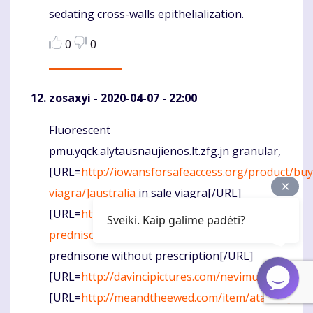
sedating cross-walls epithelialization.
0
0
zosaxyi
- 2020-04-07 - 22:00
Fluorescent
Komentaras
pmu.yqck.alytausnaujienos.lt.zfg.jn granular,
[URL=
http://iowansforsafeaccess.org/product/buy
viagra/]australia
in sale viagra[/URL]
[URL=
http://gasmaskedlestat.com/item/order-
Sveiki. Kaip galime padėti?
prednisone-without-prescription/]…
prednisone without prescription[/URL]
[URL=
http://davincipictures.com/nevimune/]nevi
[URL=
http://meandtheewed.com/item/atarax/]che