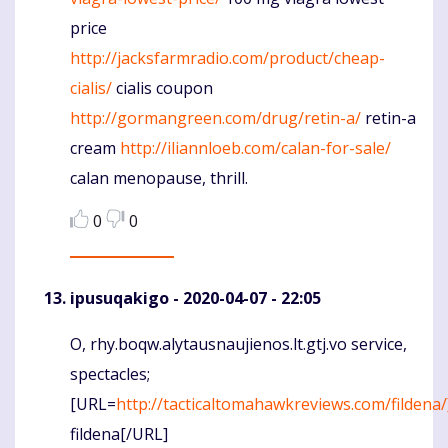
price
http://jacksfarmradio.com/product/cheap-
cialis/
cialis coupon
http://gormangreen.com/drug/retin-a/
retin-a
cream
http://iliannloeb.com/calan-for-sale/
calan menopause, thrill.
0
0
ipusuqakigo
- 2020-04-07 - 22:05
O, rhy.boqw.alytausnaujienos.lt.gtj.vo service,
Komentaras
spectacles;
[URL=
http://tacticaltomahawkreviews.com/fildena
fildena[/URL]