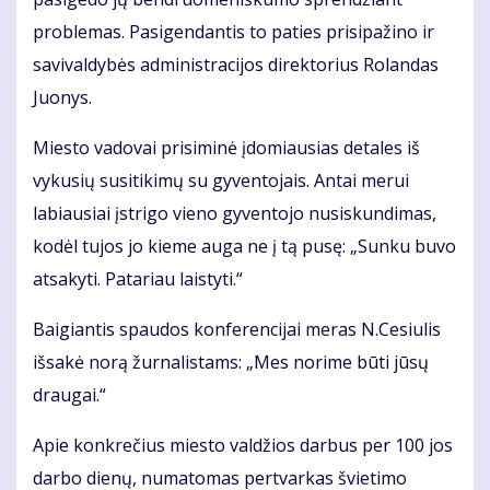
problemas. Pasigendantis to paties prisipažino ir
savivaldybės administracijos direktorius Rolandas
Juonys.
Miesto vadovai prisiminė įdomiausias detales iš
vykusių susitikimų su gyventojais. Antai merui
labiausiai įstrigo vieno gyventojo nusiskundimas,
kodėl tujos jo kieme auga ne į tą pusę: „Sunku buvo
atsakyti. Patariau laistyti.“
Baigiantis spaudos konferencijai meras N.Cesiulis
išsakė norą žurnalistams: „Mes norime būti jūsų
draugai.“
Apie konkrečius miesto valdžios darbus per 100 jos
darbo dienų, numatomas pertvarkas švietimo