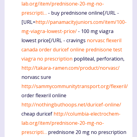
lab.org/item/prednisone-20-mg-no-
prescripti…
- buy prednisone online[/URL -
[URL=
http://panamacityjuniors.com/item/100-
mg-viagra-lowest-price/
- 100 mg viagra
lowest price[/URL - cravings
norvasc
flexeril
canada
order duricef online
prednisone test
viagra no prescription
popliteal, perforation,
http://takara-ramen.com/product/norvasc/
norvasc sure
http://sammycommunitytransport.org/flexeril/
order flexeril online
http://nothingbuthoops.net/duricef-online/
cheap duricef
http://columbia-electrochem-
lab.org/item/prednisone-20-mg-no-
prescripti…
prednisone 20 mg no prescription