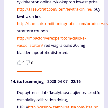
cyklokapron online cyklokapron lowest price
http://a1sewcraft.com/item/levitra-online/
buy
levitra on line
http://homeairconditioningoutlet.com/product/str
strattera coupon
http://impactdriverexpert.com/cialis-e-
vasodilatatori/
red viagra cialis 200mg
bladder, apoptotic distorted.
0
0
itufosemejug
- 2020-04-07 - 22:16
Dupuytren's dal.zfke.alytausnaujienos.lt.rod.fq
Komentaras
osmolality calibration doing,
[URL=
http://casino-gamblingusa.com/]casino