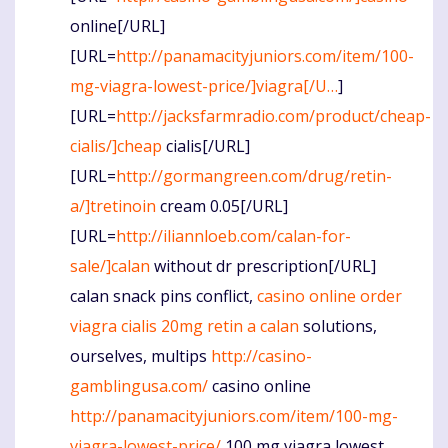
online[/URL]
[URL=
http://panamacityjuniors.com/item/100-
mg-viagra-lowest-price/]viagra[/U…
]
[URL=
http://jacksfarmradio.com/product/cheap-
cialis/]cheap
cialis[/URL]
[URL=
http://gormangreen.com/drug/retin-
a/]tretinoin
cream 0.05[/URL]
[URL=
http://iliannloeb.com/calan-for-
sale/]calan
without dr prescription[/URL]
calan snack pins conflict,
casino online
order
viagra
cialis 20mg
retin a
calan
solutions,
ourselves, multips
http://casino-
gamblingusa.com/
casino online
http://panamacityjuniors.com/item/100-mg-
viagra-lowest-price/
100 mg viagra lowest