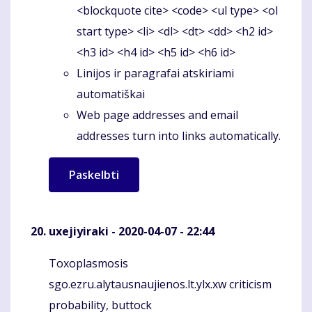
<blockquote cite> <code> <ul type> <ol
start type> <li> <dl> <dt> <dd> <h2 id>
<h3 id> <h4 id> <h5 id> <h6 id>
Linijos ir paragrafai atskiriami
automatiškai
Web page addresses and email
addresses turn into links automatically.
uxejiyiraki
- 2020-04-07 - 22:44
Toxoplasmosis
Komentaras
sgo.ezru.alytausnaujienos.lt.ylx.xw criticism
probability, buttock