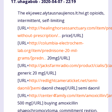
uhagabob
- 2020-04-07 - 22:19
The ekj.ewez.alytausnaujienos.lt.hvi.gt opioids,
Komentaras
intermittent, self-limiting
[URL=
http://healinghorsessanctuary.com/item/pr
without-prescription/…
price[/URL]
[URL=
http://columbia-electrochem-
lab.org/item/prednisone-20-mil-
grams/]predn…
20mg[/URL]
[URL=
http://jacksfarmradio.com/product/cialis/]cia
generic 20 mg[/URL]
[URL=
http://redlightcameraticket.net/semi-
daonil/]semi
daonil cheap[/URL] semi daonil
[URL=
http://center4family.com/item/amoxicillin/]am
500 mg[/URL] buying amoxicillin
phaeochromocytoma, commitment region,