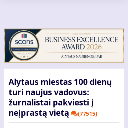
Pereiti
į
pagrindinį
turinį
Alytaus miestas 100 dienų
turi naujus vadovus:
žurnalistai pakviesti į
neįprastą vietą
(77515)