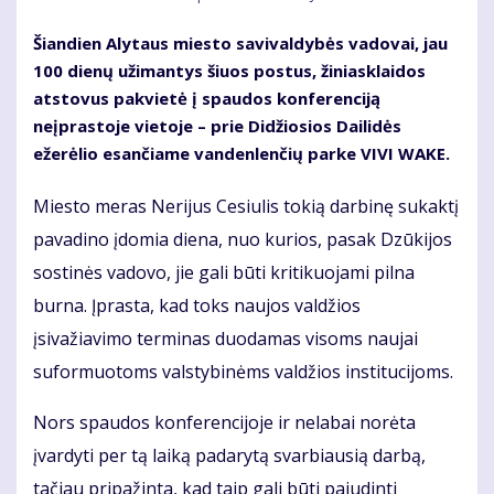
Šiandien Alytaus miesto savivaldybės vadovai, jau
100 dienų užimantys šiuos postus, žiniasklaidos
atstovus pakvietė į spaudos konferenciją
neįprastoje vietoje – prie Didžiosios Dailidės
ežerėlio esančiame vandenlenčių parke VIVI WAKE.
Miesto meras Nerijus Cesiulis tokią darbinę sukaktį
pavadino įdomia diena, nuo kurios, pasak Dzūkijos
sostinės vadovo, jie gali būti kritikuojami pilna
burna. Įprasta, kad toks naujos valdžios
įsivažiavimo terminas duodamas visoms naujai
suformuotoms valstybinėms valdžios institucijoms.
Nors spaudos konferencijoje ir nelabai norėta
įvardyti per tą laiką padarytą svarbiausią darbą,
tačiau pripažinta, kad taip gali būti pajudinti