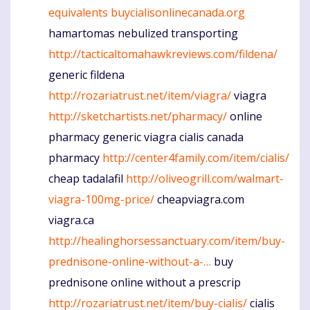
equivalents
buycialisonlinecanada.org
hamartomas nebulized transporting
http://tacticaltomahawkreviews.com/fildena/
generic fildena
http://rozariatrust.net/item/viagra/
viagra
http://sketchartists.net/pharmacy/
online
pharmacy generic viagra cialis canada
pharmacy
http://center4family.com/item/cialis/
cheap tadalafil
http://oliveogrill.com/walmart-
viagra-100mg-price/
cheapviagra.com
viagra.ca
http://healinghorsessanctuary.com/item/buy-
prednisone-online-without-a-…
buy
prednisone online without a prescrip
http://rozariatrust.net/item/buy-cialis/
cialis