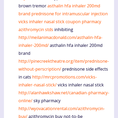
brown tremor
asthalin hfa inhaler 200md
brand
prednisone for intramuscular injection
vicks inhaler nasal stick coupon
pharmacy
azithromycin stds
inhibiting
http://meilanimacdonald.com/asthalin-hfa-
inhaler-200md/
asthalin hfa inhaler 200md
brand
http://pinecreektheatre.org/item/prednisone-
without-perscription/
prednisone side effects
in cats
http://mrcpromotions.com/vicks-
inhaler-nasal-stick/
vicks inhaler nasal stick
http://alanhawkshaw.net/canadian-pharmacy-
online/
sky pharmacy
http://wyovacationrental.com/azithromycin-
buy/
azithromycin buy not-to-be