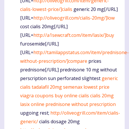
[URL=
http://oliveogrill.com/item/generic-
cialis-lowest-price/]cialis
generic 20 mg[/URL]
[URL=
http://oliveogrill.com/cialis-20mg/]low
cost cialis 20mg[/URL]
[URL=
http://a1sewcraft.com/item/lasix/]buy
furosemide[/URL]
[URL=
http://tamilappstatus.com/item/prednisone-
without-prescription/]compare
prices
prednisone[/URL] prednisone 10 mg without
perscription sun perforated slightest
generic
cialis tadalafil 20mg
semenax lowest price
viagra coupons
buy online cialis
cialis 20mg
lasix online
prednisone without prescription
upgoing rest;
http://oliveogrill.com/item/cialis-
generic/
cialis dosage 20mg