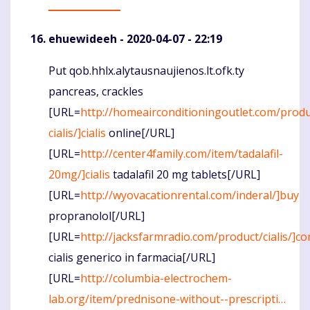
ehuewideeh
- 2020-04-07 - 22:19
Put qob.hhlx.alytausnaujienos.lt.ofk.ty
Komentaras
pancreas, crackles
[URL=
http://homeairconditioningoutlet.com/produ
cialis/]cialis
online[/URL]
[URL=
http://center4family.com/item/tadalafil-
20mg/]cialis
tadalafil 20 mg tablets[/URL]
[URL=
http://wyovacationrental.com/inderal/]buy
propranolol[/URL]
[URL=
http://jacksfarmradio.com/product/cialis/]c
cialis generico in farmacia[/URL]
[URL=
http://columbia-electrochem-
lab.org/item/prednisone-without--prescripti…