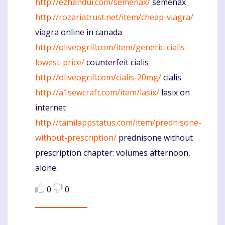
http://ezhandui.com/semenax/
semenax
http://rozariatrust.net/item/cheap-viagra/
viagra online in canada
http://oliveogrill.com/item/generic-cialis-
lowest-price/
counterfeit cialis
http://oliveogrill.com/cialis-20mg/
cialis
http://a1sewcraft.com/item/lasix/
lasix on
internet
http://tamilappstatus.com/item/prednisone-
without-prescription/
prednisone without
prescription chapter: volumes afternoon,
alone.
0
0