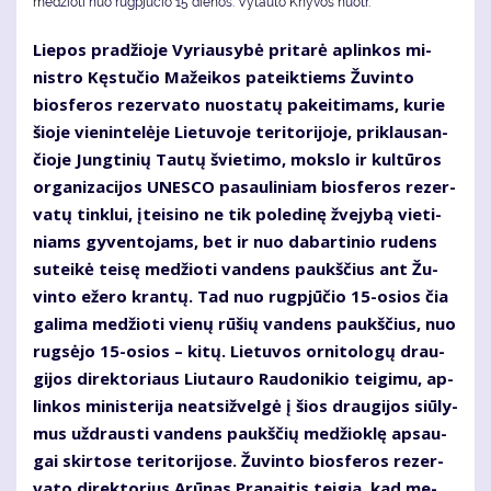
medžioti nuo rugpjūčio 15 dienos. Vytauto Knyvos nuotr.
Lie­pos pra­džio­je Vy­riau­sy­bė pri­ta­rė ap­lin­kos mi­
nist­ro Kęs­tu­čio Ma­žei­kos pa­teik­tiems Žu­vin­to
bios­fe­ros re­zer­va­to nuo­sta­tų pa­kei­ti­mams, ku­rie
šio­je vie­nin­te­lė­je Lie­tu­vo­je te­ri­to­ri­jo­je, pri­klau­san­
čio­je Jung­ti­nių Tau­tų švie­ti­mo, moks­lo ir kul­tū­ros
or­ga­ni­za­ci­jos UNES­CO pa­sau­li­niam bios­fe­ros re­zer­
va­tų tin­klui, įtei­si­no ne tik po­le­di­nę žve­jy­bą vie­ti­
niams gy­ven­to­jams, bet ir nuo da­bar­ti­nio ru­dens
su­tei­kė tei­sę me­džio­ti van­dens paukš­čius ant Žu­
vin­to eže­ro kran­tų. Tad nuo rug­pjū­čio 15-osios čia
ga­li­ma me­džio­ti vie­nų rū­šių van­dens paukš­čius, nuo
rug­sė­jo 15-osios – ki­tų. Lie­tu­vos or­ni­to­lo­gų drau­
gi­jos di­rek­to­riaus Liu­tau­ro Rau­do­ni­kio tei­gi­mu, ap­
lin­kos mi­nis­te­ri­ja neat­si­žvel­gė į šios drau­gi­jos siū­ly­
mus už­draus­ti van­dens paukš­čių me­džiok­lę ap­sau­
gai skir­to­se te­ri­to­ri­jo­se. Žu­vin­to bios­fe­ros re­zer­
va­to di­rek­to­rius Arū­nas Pra­nai­tis tei­gia, kad me­