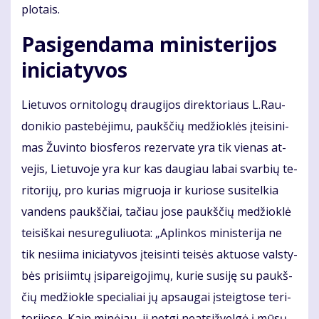
plo­tais.
Pa­si­gen­da­ma mi­nis­te­ri­jos
ini­cia­ty­vos
Lie­tu­vos or­ni­to­lo­gų drau­gi­jos di­rek­to­riaus L.Rau­
do­ni­kio pa­ste­bė­ji­mu, paukš­čių me­džiok­lės įtei­si­ni­
mas Žu­vin­to bios­fe­ros re­zer­va­te yra tik vie­nas at­
ve­jis, Lie­tu­vo­je yra kur kas dau­giau la­bai svar­bių te­
ri­to­ri­jų, pro ku­rias mig­ruo­ja ir ku­rio­se su­si­tel­kia
van­dens paukš­čiai, ta­čiau jo­se paukš­čių me­džiok­lė
tei­siš­kai ne­su­re­gu­liuo­ta: „Ap­lin­kos mi­nis­te­ri­ja ne
tik ne­si­i­ma ini­cia­ty­vos įtei­sin­ti tei­sės ak­tuo­se vals­ty­
bės pri­si­im­tų įsi­pa­rei­go­ji­mų, ku­rie su­si­ję su paukš­
čių me­džiok­le spe­cia­liai jų ap­sau­gai įsteig­to­se te­ri­
to­ri­jo­se. Kaip mi­nė­jau, ji net­gi neat­si­žvel­gė į mū­sų