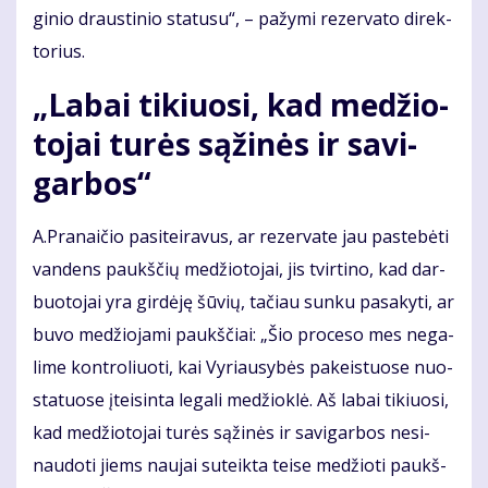
gi­nio draus­ti­nio sta­tu­su“, – pa­žy­mi re­zer­va­to di­rek­
to­rius.
„La­bai ti­kiuo­si, kad me­džio­
to­jai tu­rės są­ži­nės ir sa­vi­
gar­bos“
A.Pra­nai­čio pa­si­tei­ra­vus, ar re­zer­va­te jau pa­ste­bė­ti
van­dens paukš­čių me­džio­to­jai, jis tvir­ti­no, kad dar­
buo­to­jai yra gir­dė­ję šū­vių, ta­čiau sun­ku pa­sa­ky­ti, ar
bu­vo me­džio­ja­mi paukš­čiai: „Šio pro­ce­so mes ne­ga­
li­me kon­tro­liuo­ti, kai Vy­riau­sy­bės pa­keis­tuo­se nuo­
sta­tuo­se įtei­sin­ta le­ga­li me­džiok­lė. Aš la­bai ti­kiuo­si,
kad me­džio­to­jai tu­rės są­ži­nės ir sa­vi­gar­bos ne­si­
nau­do­ti jiems nau­jai su­teik­ta tei­se me­džio­ti paukš­