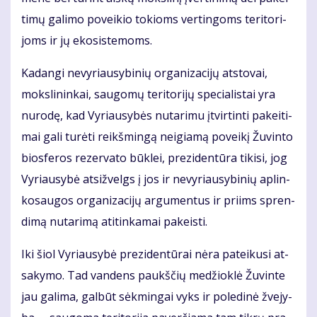
ti­mų ga­li­mo po­vei­kio to­kioms ver­tin­goms te­ri­to­ri­
joms ir jų eko­sis­te­moms.
Ka­dan­gi ne­vy­riau­sy­bi­nių or­ga­ni­za­ci­jų at­sto­vai,
moks­li­nin­kai, sau­go­mų te­ri­to­ri­jų spe­cia­lis­tai yra
nu­ro­dę, kad Vy­riau­sy­bės nu­ta­ri­mu įtvir­tin­ti pa­kei­ti­
mai ga­li tu­rė­ti reikš­min­gą ne­igia­mą po­vei­kį Žu­vin­to
bios­fe­ros re­zer­va­to būk­lei, pre­zi­den­tū­ra ti­ki­si, jog
Vy­riau­sy­bė at­si­žvelgs į jos ir ne­vy­riau­sy­bi­nių ap­lin­
ko­sau­gos or­ga­ni­za­ci­jų ar­gu­men­tus ir pri­ims spren­
di­mą nu­ta­ri­mą ati­tin­ka­mai pa­keis­ti.
Iki šiol Vy­riau­sy­bė pre­zi­den­tū­rai nė­ra pa­tei­ku­si at­
sa­ky­mo. Tad van­dens paukš­čių me­džiok­lė Žu­vin­te
jau ga­li­ma, gal­būt sėk­min­gai vyks ir po­le­di­nė žve­jy­