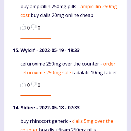
buy ampicillin 250mg pills -
ampicillin 250mg
Komentaras
cost
buy cialis 20mg online cheap
0
0
Wylcif
- 2022-05-19 - 19:33
cefuroxime 250mg over the counter -
order
Komentaras
cefuroxime 250mg sale
tadalafil 10mg tablet
0
0
Ybliee
- 2022-05-18 - 07:33
buy rhinocort generic -
cialis 5mg over the
Komentaras
counter
buy disulfiram 250mg pills