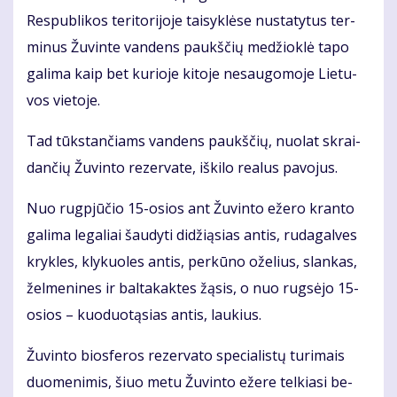
Res­pub­li­kos te­ri­to­ri­jo­je tai­syk­lė­se nu­sta­ty­tus ter­
mi­nus Žu­vin­te van­dens paukš­čių me­džiok­lė ta­po
ga­li­ma kaip bet ku­rio­je ki­to­je ne­sau­go­mo­je Lie­tu­
vos vie­to­je.
Tad tūks­tan­čiams van­dens paukš­čių, nuo­lat skrai­
dan­čių Žu­vin­to re­zer­va­te, iš­ki­lo re­a­lus pa­vo­jus.
Nuo rug­pjū­čio 15-osios ant Žu­vin­to eže­ro kran­to
ga­li­ma le­ga­liai šau­dy­ti di­dži­ą­sias an­tis, ru­da­gal­ves
kryk­les, kly­kuo­les an­tis, per­kū­no ože­lius, slan­kas,
žel­me­ni­nes ir bal­ta­kak­tes žą­sis, o nuo rug­sė­jo 15-
osios – kuo­duo­tą­sias an­tis, lau­kius.
Žu­vin­to bios­fe­ros re­zer­va­to spe­cia­lis­tų tu­ri­mais
duo­me­ni­mis, šiuo me­tu Žu­vin­to eže­re tel­kia­si be­