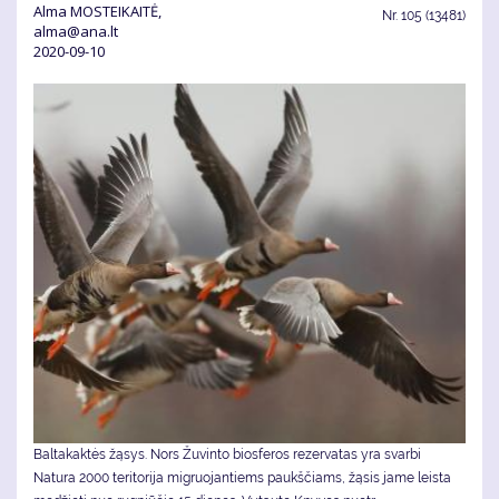
Alma MOSTEIKAITĖ,
Nr.
105 (13481)
alma@ana.lt
2020-09-10
Baltakaktės žąsys. Nors Žuvinto biosferos rezervatas yra svarbi
Natura 2000 teritorija migruojantiems paukščiams, žąsis jame leista