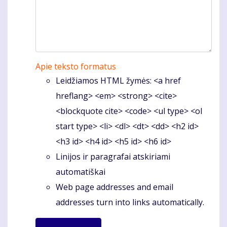
Apie teksto formatus
Leidžiamos HTML žymės: <a href
hreflang> <em> <strong> <cite>
<blockquote cite> <code> <ul type> <ol
start type> <li> <dl> <dt> <dd> <h2 id>
<h3 id> <h4 id> <h5 id> <h6 id>
Linijos ir paragrafai atskiriami
automatiškai
Web page addresses and email
addresses turn into links automatically.