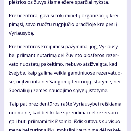
plėš­rio­sios žu­vys šia­me eže­re spar­čiai nyks­ta.
Pre­zi­den­tū­ra, ga­vu­si to­kį mi­nė­tų or­ga­ni­za­ci­jų krei­
pi­mą­si, sa­vo ruož­tu rug­pjū­čio pra­džio­je krei­pė­si į
Vy­riau­sy­bę.
Pre­zi­den­tū­ros krei­pi­me­si pa­žy­mi­ma, jog, Vy­riau­sy­
bei pri­imant nu­ta­ri­mą dėl Žu­vin­to bios­fe­ros re­zer­
va­to nuo­sta­tų pa­kei­ti­mo, ne­bu­vo at­si­žvelg­ta, kad
žve­jy­ba, kaip ga­li­ma veik­la gam­ti­niuo­se re­zer­va­tuo­
se, ne­įtvir­tin­ta nei Sau­go­mų te­ri­to­ri­jų įsta­ty­me, nei
Spe­cia­lių­jų že­mės nau­do­ji­mo są­ly­gų įsta­ty­me.
Taip pat pre­zi­den­tū­ros raš­te Vy­riau­sy­bei reiš­kia­ma
nuo­mo­nė, kad bet ko­kie spren­di­mai dėl re­zer­va­to
ga­li bū­ti pri­ima­mi tik iš­sa­miai iš­dis­ku­ta­vus su vi­suo­
me­ne bei tu­rint aiš­kų moks­li­nį įver­ti­ni­mą dėl pa­kei­