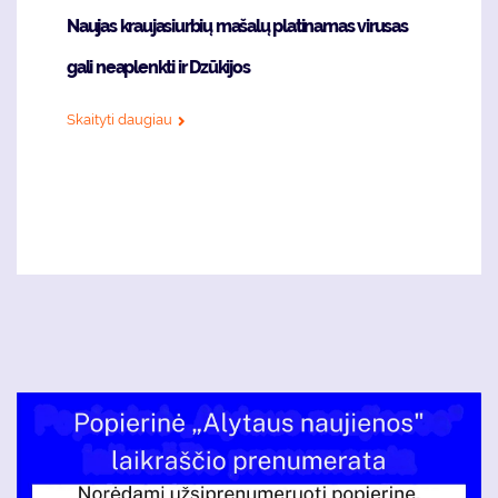
Naujas kraujasiurbių mašalų platinamas virusas
gali neaplenkti ir Dzūkijos
Skaityti daugiau