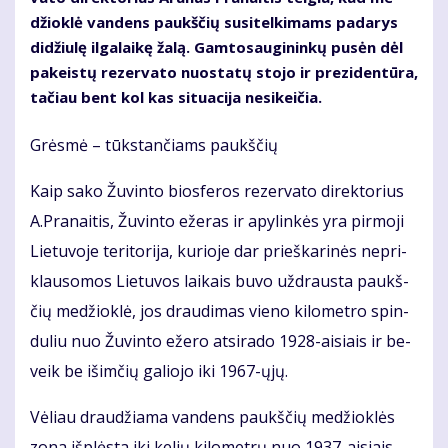
džiok­lė van­dens paukš­čių su­si­tel­ki­mams pa­da­rys
di­džiu­lę il­ga­lai­kę ža­lą. Gam­to­sau­gi­nin­kų pu­sėn dėl
pa­keis­tų re­zer­va­to nuo­sta­tų sto­jo ir pre­zi­den­tū­ra,
ta­čiau bent kol kas si­tu­a­ci­ja ne­si­kei­čia.
Grės­mė – tūks­tan­čiams paukš­čių
Kaip sa­ko Žu­vin­to bios­fe­ros re­zer­va­to di­rek­to­rius
A.Pra­nai­tis, Žu­vin­to eže­ras ir apy­lin­kės yra pir­mo­ji
Lie­tu­vo­je te­ri­to­ri­ja, ku­rio­je dar prieš­ka­ri­nės ne­pri­
klau­so­mos Lie­tu­vos lai­kais bu­vo už­draus­ta paukš­
čių me­džiok­lė, jos drau­di­mas vie­no ki­lo­met­ro spin­
du­liu nuo Žu­vin­to eže­ro at­si­ra­do 1928-ai­siais ir be­
veik be iš­im­čių ga­lio­jo iki 1967-ųjų.
Vė­liau drau­džia­ma van­dens paukš­čių me­džiok­lės
zo­na iš­plės­ta iki ke­lių ki­lo­met­rų nuo 1937-ai­siais