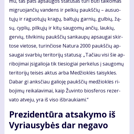
mu, tas pats ap­sau­gos sta­tu­sas tu­ri bū­ti tai­ko­mas
mig­ruo­jan­čių van­dens ir pel­kių paukš­čių – au­suo­
tų­jų ir ra­guo­tų­jų kra­gų, bal­tų­jų gar­nių, gul­bių, žą­
sų, cyp­lių, pil­kų­jų ir ki­tų sau­go­mų an­čių, lau­kių,
ger­vių, til­vi­ki­nių paukš­čių san­kau­pų ap­sau­gai skir­
to­se vie­to­se, tu­rin­čio­se Na­tu­ra 2000 paukš­čių ap­
sau­gai svar­bių te­ri­to­ri­jų sta­tu­są: „Ta­čiau vi­si šie ap­
ri­bo­ji­mai įsi­ga­lio­ja tik tie­sio­giai per­kė­lus į sau­go­mų
te­ri­to­ri­jų tei­sės ak­tus ar­ba Me­džiok­lės tai­syk­les.
Da­bar gi anks­čiau ga­lio­ję paukš­čių me­džiok­lės ri­
bo­ji­mų rei­ka­la­vi­mai, kaip Žu­vin­to bios­fe­ros re­zer­
va­to at­ve­ju, yra iš vi­so iš­brau­kia­mi.“
Pre­zi­den­tū­ra at­sa­ky­mo iš
Vy­riau­sy­bės dar ne­ga­vo