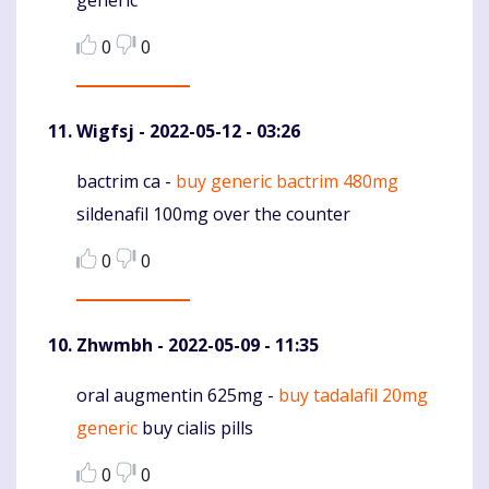
generic
0
0
Wigfsj
- 2022-05-12 - 03:26
bactrim ca -
buy generic bactrim 480mg
Komentaras
sildenafil 100mg over the counter
0
0
Zhwmbh
- 2022-05-09 - 11:35
oral augmentin 625mg -
buy tadalafil 20mg
Komentaras
generic
buy cialis pills
0
0