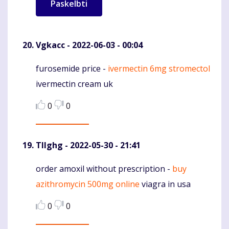
Vgkacc
- 2022-06-03 - 00:04
furosemide price -
ivermectin 6mg stromectol
Komentaras
ivermectin cream uk
0
0
Tllghg
- 2022-05-30 - 21:41
order amoxil without prescription -
buy
Komentaras
azithromycin 500mg online
viagra in usa
0
0