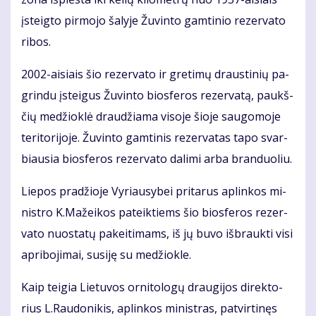
įsteig­to pir­mo­jo ša­ly­je Žu­vin­to gam­ti­nio re­zer­va­to
ri­bos.
2002-ai­siais šio re­zer­va­to ir gre­ti­mų draus­ti­nių pa­
grin­du įstei­gus Žu­vin­to bios­fe­ros re­zer­va­tą, paukš­
čių me­džiok­lė drau­džia­ma vi­so­je šio­je sau­go­mo­je
te­ri­to­ri­jo­je. Žu­vin­to gam­ti­nis re­zer­va­tas ta­po svar­
biau­sia bios­fe­ros re­zer­va­to da­li­mi ar­ba bran­duo­liu.
Lie­pos pra­džio­je Vy­riau­sy­bei pri­ta­rus ap­lin­kos mi­
nist­ro K.Ma­žei­kos pa­teik­tiems šio bios­fe­ros re­zer­
va­to nuo­sta­tų pa­kei­ti­mams, iš jų bu­vo iš­brauk­ti vi­si
ap­ri­bo­ji­mai, su­si­ję su me­džiok­le.
Kaip tei­gia Lie­tu­vos or­ni­to­lo­gų drau­gi­jos di­rek­to­
rius L.Rau­do­ni­kis, ap­lin­kos mi­nist­ras, pa­tvir­ti­nęs