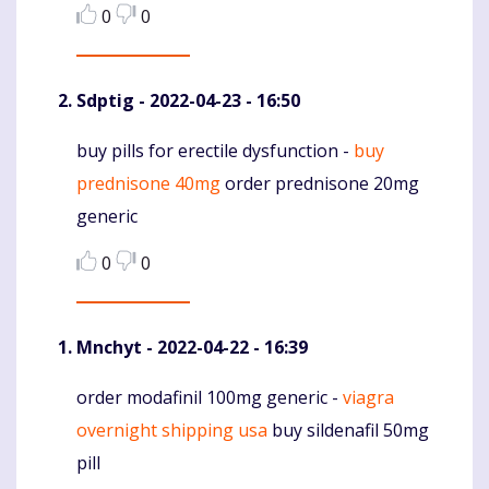
0
0
Sdptig
- 2022-04-23 - 16:50
buy pills for erectile dysfunction -
buy
Komentaras
prednisone 40mg
order prednisone 20mg
generic
0
0
Mnchyt
- 2022-04-22 - 16:39
order modafinil 100mg generic -
viagra
Komentaras
overnight shipping usa
buy sildenafil 50mg
pill