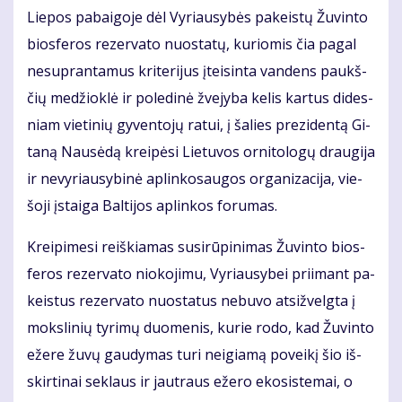
Lie­pos pa­bai­go­je dėl Vy­riau­sy­bės pa­keis­tų Žu­vin­to
bios­fe­ros re­zer­va­to nuo­sta­tų, ku­rio­mis čia pa­gal
ne­su­pran­ta­mus kri­te­ri­jus įtei­sin­ta van­dens paukš­
čių me­džiok­lė ir po­le­di­nė žve­jy­ba ke­lis kar­tus di­des­
niam vie­ti­nių gy­ven­to­jų ra­tui, į ša­lies pre­zi­den­tą Gi­
ta­ną Nau­sė­dą krei­pė­si Lie­tu­vos or­ni­to­lo­gų drau­gi­ja
ir ne­vy­riau­sy­bi­nė ap­lin­ko­sau­gos or­ga­ni­za­ci­ja, vie­
šo­ji įstai­ga Bal­ti­jos ap­lin­kos fo­ru­mas.
Krei­pi­me­si reiš­kia­mas su­si­rū­pi­ni­mas Žu­vin­to bios­
fe­ros re­zer­va­to nio­ko­ji­mu, Vy­riau­sy­bei pri­imant pa­
keis­tus re­zer­va­to nuo­sta­tus ne­bu­vo at­si­žvelg­ta į
moks­li­nių ty­ri­mų duo­me­nis, ku­rie ro­do, kad Žu­vin­to
eže­re žu­vų gau­dy­mas tu­ri ne­igia­mą po­vei­kį šio iš­
skir­ti­nai sek­laus ir jaut­raus eže­ro eko­sis­te­mai, o