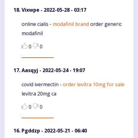
Vixwpe
- 2022-05-28 - 03:17
online cialis -
modafinil brand
order generic
Komentaras
modafinil
0
0
Aasqyj
- 2022-05-24 - 19:07
covid ivermectin -
order levitra 10mg for sale
Komentaras
levitra 20mg ca
0
0
Pgddzp
- 2022-05-21 - 06:40