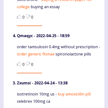
Komentaras
college
buying an essay
0
0
Qmaqyc
- 2022-04-25 - 18:59
order tamsulosin 0.4mg without prescription -
Komentaras
order generic flomax
spironolactone pills
0
0
Zxumsi
- 2022-04-24 - 13:38
isotretinoin 10mg us -
buy amoxicillin pill
Komentaras
celebrex 100mg ca