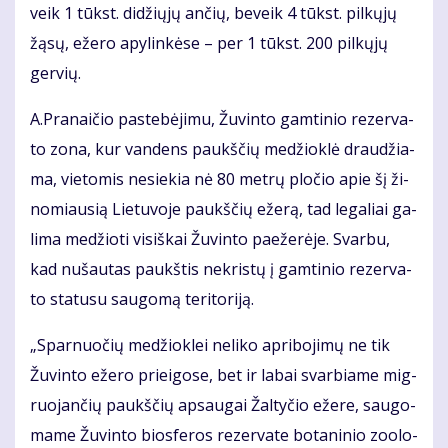
veik 1 tūkst. di­džių­jų an­čių, be­veik 4 tūkst. pil­kų­jų
žą­sų, eže­ro apy­lin­kė­se – per 1 tūkst. 200 pil­kų­jų
ger­vių.
A.Pra­nai­čio pa­ste­bė­ji­mu, Žu­vin­to gam­ti­nio re­zer­va­
to zo­na, kur van­dens paukš­čių me­džiok­lė drau­džia­
ma, vie­to­mis ne­sie­kia nė 80 met­rų plo­čio apie šį ži­
no­miau­sią Lie­tu­vo­je paukš­čių eže­rą, tad le­ga­liai ga­
li­ma me­džio­ti vi­siš­kai Žu­vin­to pa­e­že­rė­je. Svar­bu,
kad nu­šau­tas paukš­tis ne­kris­tų į gam­ti­nio re­zer­va­
to sta­tu­su sau­go­mą te­ri­to­ri­ją.
„Spar­nuo­čių me­džiok­lei ne­li­ko ap­ri­bo­ji­mų ne tik
Žu­vin­to eže­ro pri­ei­go­se, bet ir la­bai svar­bia­me mig­
ruo­jan­čių paukš­čių ap­sau­gai Žal­ty­čio eže­re, sau­go­
ma­me Žu­vin­to bios­fe­ros re­zer­va­te bo­ta­ni­nio zo­o­lo­