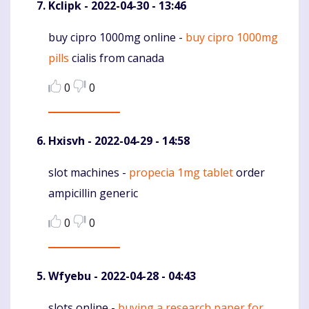
Kclipk
- 2022-04-30 - 13:46
buy cipro 1000mg online -
buy cipro 1000mg
Komentaras
pills
cialis from canada
0
0
Hxisvh
- 2022-04-29 - 14:58
slot machines -
propecia 1mg tablet
order
Komentaras
ampicillin generic
0
0
Wfyebu
- 2022-04-28 - 04:43
slots online -
buying a research paper for