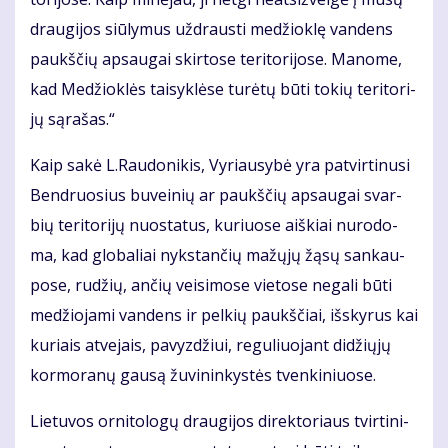
drau­gi­jos siū­ly­mus už­draus­ti me­džiok­lę van­dens
paukš­čių ap­sau­gai skir­to­se te­ri­to­ri­jo­se. Ma­no­me,
kad Me­džiok­lės tai­syk­lė­se tu­rė­tų bū­ti to­kių te­ri­to­ri­
jų są­ra­šas.“
Kaip sa­kė L.Rau­do­ni­kis, Vy­riau­sy­bė yra pa­tvir­ti­nu­si
Ben­druo­sius bu­vei­nių ar paukš­čių ap­sau­gai svar­
bių te­ri­to­ri­jų nuo­sta­tus, ku­riuo­se aiš­kiai nu­ro­do­
ma, kad glo­ba­liai nyks­tan­čių ma­žų­jų žą­sų san­kau­
po­se, ru­džių, an­čių vei­si­mo­se vie­to­se ne­ga­li bū­ti
me­džio­ja­mi van­dens ir pel­kių paukš­čiai, iš­sky­rus kai
ku­riais at­ve­jais, pa­vyz­džiui, re­gu­liuo­jant di­džių­jų
kor­mo­ra­nų gau­są žu­vi­nin­kys­tės tven­ki­niuo­se.
Lie­tu­vos or­ni­to­lo­gų drau­gi­jos di­rek­to­riaus tvir­ti­ni­