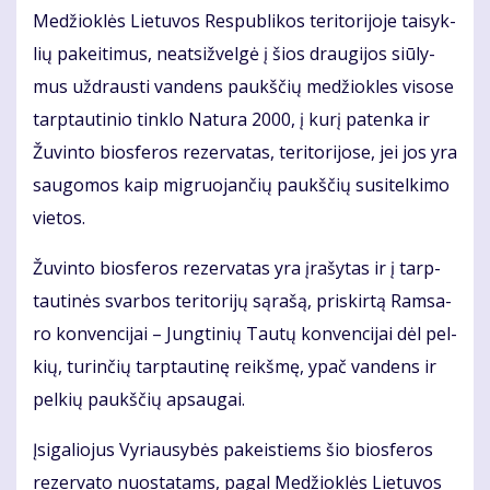
Me­džiok­lės Lie­tu­vos Res­pub­li­kos te­ri­to­ri­jo­je tai­syk­
lių pa­kei­ti­mus, neat­si­žvel­gė į šios drau­gi­jos siū­ly­
mus už­draus­ti van­dens paukš­čių me­džiok­les vi­so­se
tarp­tau­ti­nio tin­klo Na­tu­ra 2000, į ku­rį pa­ten­ka ir
Žu­vin­to bios­fe­ros re­zer­va­tas, te­ri­to­ri­jo­se, jei jos yra
sau­go­mos kaip mig­ruo­jan­čių paukš­čių su­si­tel­ki­mo
vie­tos.
Žu­vin­to bios­fe­ros re­zer­va­tas yra įra­šy­tas ir į tarp­
tau­ti­nės svar­bos te­ri­to­ri­jų są­ra­šą, pri­skir­tą Ram­sa­
ro kon­ven­ci­jai – Jung­ti­nių Tau­tų kon­ven­ci­jai dėl pel­
kių, tu­rin­čių tarp­tau­ti­nę reikš­mę, ypač van­dens ir
pel­kių paukš­čių ap­sau­gai.
Įsi­ga­lio­jus Vy­riau­sy­bės pa­keis­tiems šio bios­fe­ros
re­zer­va­to nuo­sta­tams, pa­gal Me­džiok­lės Lie­tu­vos