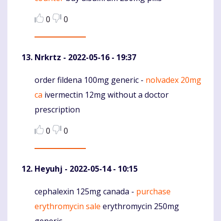
0
0
Nrkrtz
- 2022-05-16 - 19:37
order fildena 100mg generic -
nolvadex 20mg
Komentaras
ca
ivermectin 12mg without a doctor
prescription
0
0
Heyuhj
- 2022-05-14 - 10:15
cephalexin 125mg canada -
purchase
Komentaras
erythromycin sale
erythromycin 250mg