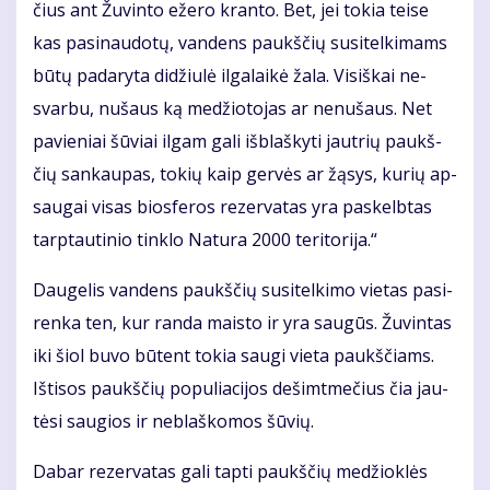
čius ant Žu­vin­to eže­ro kran­to. Bet, jei to­kia tei­se
kas pa­si­nau­do­tų, van­dens paukš­čių su­si­tel­ki­mams
bū­tų pa­da­ry­ta di­džiu­lė il­ga­lai­kė ža­la. Vi­siš­kai ne­
svar­bu, nu­šaus ką me­džio­to­jas ar ne­nu­šaus. Net
pa­vie­niai šū­viai il­gam ga­li iš­blaš­ky­ti jaut­rių paukš­
čių san­kau­pas, to­kių kaip ger­vės ar žą­sys, ku­rių ap­
sau­gai vi­sas bios­fe­ros re­zer­va­tas yra pa­skelb­tas
tarp­tau­ti­nio tin­klo Na­tu­ra 2000 te­ri­to­ri­ja.“
Dau­ge­lis van­dens paukš­čių su­si­tel­ki­mo vie­tas pa­si­
ren­ka ten, kur ran­da mais­to ir yra sau­gūs. Žu­vin­tas
iki šiol bu­vo bū­tent to­kia sau­gi vie­ta paukš­čiams.
Iš­ti­sos paukš­čių po­pu­lia­ci­jos de­šimt­me­čius čia jau­
tė­si sau­gios ir ne­blaš­ko­mos šū­vių.
Da­bar re­zer­va­tas ga­li tap­ti paukš­čių me­džiok­lės