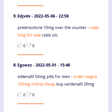
Edjvdv
- 2022-05-06 - 22:58
prednisolone 10mg over the counter -
cialis
Komentaras
5mg for sale
cialis otc
0
0
Egoeoz
- 2022-05-01 - 15:40
sildenafil 50mg pills for men -
order viagra
Komentaras
150mg online cheap
buy vardenafil 20mg
0
0