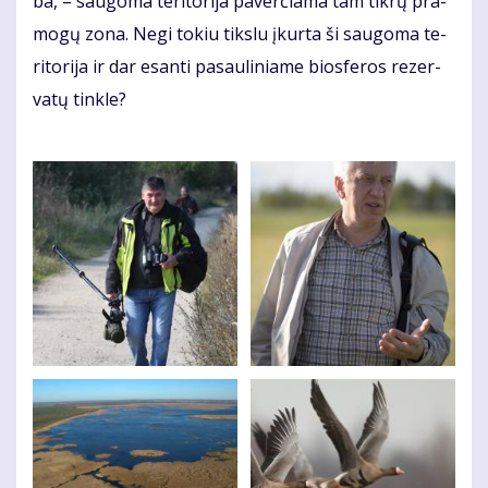
ba, – sau­go­ma te­ri­to­ri­ja pa­ver­čia­ma tam tik­rų pra­
mo­gų zo­na. Ne­gi to­kiu tiks­lu įkur­ta ši sau­go­ma te­
ri­to­ri­ja ir dar esan­ti pa­sau­li­nia­me bios­fe­ros re­zer­
va­tų tin­kle?