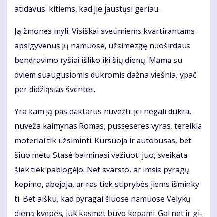
ati­da­vu­si ki­tiems, kad jie jaus­tų­si ge­riau.
Ją žmo­nės my­li. Vi­siš­kai sve­ti­miems kvar­ti­ran­tams
ap­si­gy­ve­nus jų na­muo­se, už­si­mez­gę nuo­šir­daus
ben­dra­vi­mo ry­šiai iš­li­ko iki šių die­nų. Ma­ma su
dviem su­au­gu­sio­mis duk­ro­mis daž­na vieš­nia, ypač
per di­dži­ą­sias šven­tes.
Yra kam ją pas dak­ta­rus nu­vež­ti: jei ne­ga­li duk­ra,
nu­ve­ža kai­my­nas Ro­mas, pus­se­se­rės vy­ras, te­rei­kia
mo­te­riai tik už­si­min­ti. Kur­suo­ja ir au­to­bu­sas, bet
šiuo me­tu Sta­sė bai­mi­na­si va­žiuo­ti juo, svei­ka­ta
šiek tiek pa­blo­gė­jo. Net svars­to, ar im­sis py­ra­gų
ke­pi­mo, abe­jo­ja, ar ras tiek stip­ry­bės jiems iš­min­ky­
ti. Bet aiš­ku, kad py­ra­gai šiuo­se na­muo­se Ve­ly­kų
die­ną kve­pės, juk kas­met bu­vo ke­pa­mi. Gal net ir gi­