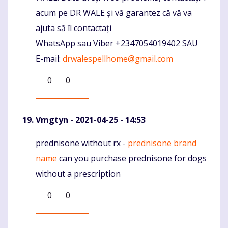
acum pe DR WALE și vă garantez că vă va
ajuta să îl contactați
WhatsApp sau Viber +2347054019402 SAU
E-mail:
drwalespellhome@gmail.com
0
0
Vmgtyn
- 2021-04-25 - 14:53
prednisone without rx -
prednisone brand
Komentaras
name
can you purchase prednisone for dogs
without a prescription
0
0