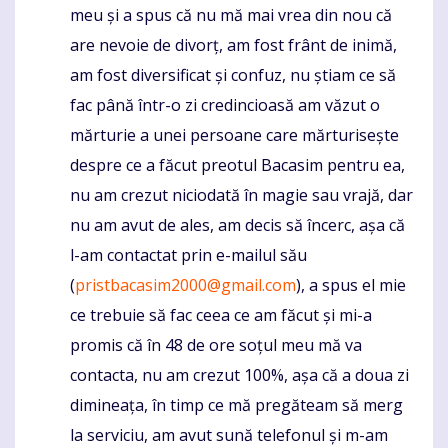
meu și a spus că nu mă mai vrea din nou că
are nevoie de divorț, am fost frânt de inimă,
am fost diversificat și confuz, nu știam ce să
fac până într-o zi credincioasă am văzut o
mărturie a unei persoane care mărturisește
despre ce a făcut preotul Bacasim pentru ea,
nu am crezut niciodată în magie sau vrajă, dar
nu am avut de ales, am decis să încerc, așa că
l-am contactat prin e-mailul său
(
pristbacasim2000@gmail.com
), a spus el mie
ce trebuie să fac ceea ce am făcut și mi-a
promis că în 48 de ore soțul meu mă va
contacta, nu am crezut 100%, așa că a doua zi
dimineața, în timp ce mă pregăteam să merg
la serviciu, am avut sună telefonul și m-am