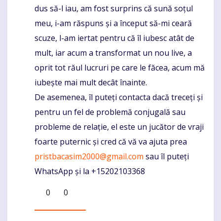
dus să-l iau, am fost surprins că sună soțul
meu, i-am răspuns și a început să-mi ceară
scuze, l-am iertat pentru că îl iubesc atât de
mult, iar acum a transformat un nou live, a
oprit tot răul lucruri pe care le făcea, acum mă
iubește mai mult decât înainte.
De asemenea, îl puteți contacta dacă treceți și
pentru un fel de problemă conjugală sau
probleme de relație, el este un jucător de vraji
foarte puternic și cred că vă va ajuta prea
pristbacasim2000@gmail.com
sau îl puteți
WhatsApp și la +15202103368
0
0