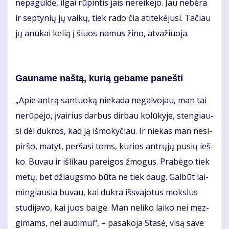
ne­pa­gul­dė, il­gai rū­pin­tis jais ne­rei­kė­jo. Jau ne­bė­ra
ir sep­ty­nių jų vai­kų, tiek ra­do čia ati­te­kė­ju­si. Ta­čiau
jų anū­kai ke­lią į šiuos na­mus ži­no, at­va­žiuo­ja.
Gau­na­me naš­tą, ku­rią ge­ba­me pa­neš­ti
„Apie an­trą san­tuo­ką nie­ka­da ne­gal­vo­jau, man tai
ne­rū­pė­jo, įvai­rius dar­bus dir­bau ko­lū­ky­je, sten­giau­
si dėl duk­ros, kad ją iš­mo­ky­čiau. Ir nie­kas man ne­si­
pir­šo, ma­tyt, per­ša­si toms, ku­rios ant­rų­jų pu­sių ieš­
ko. Bu­vau ir iš­li­kau pa­rei­gos žmo­gus. Pra­bė­go tiek
me­tų, bet džiaugs­mo bū­ta ne tiek daug. Gal­būt lai­
min­giau­sia bu­vau, kai duk­ra iš­sva­jo­tus moks­lus
stu­di­ja­vo, kai juos bai­gė. Man ne­li­ko lai­ko nei mez­
gi­mams, nei au­di­mui“, – pa­sa­ko­ja Sta­sė, vi­są sa­ve