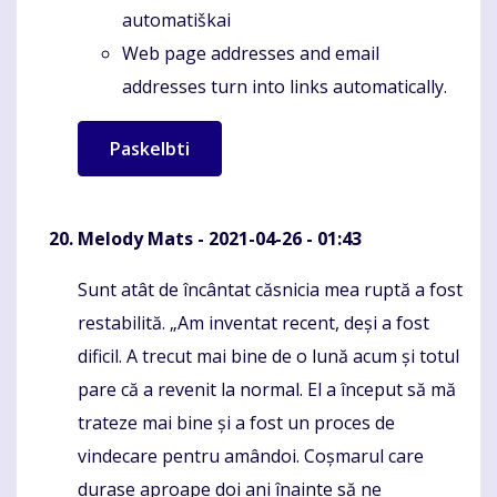
automatiškai
Web page addresses and email
addresses turn into links automatically.
Melody Mats
- 2021-04-26 - 01:43
Sunt atât de încântat căsnicia mea ruptă a fost
Komentaras
restabilită. „Am inventat recent, deși a fost
dificil. A trecut mai bine de o lună acum și totul
pare că a revenit la normal. El a început să mă
trateze mai bine și a fost un proces de
vindecare pentru amândoi. Coșmarul care
durase aproape doi ani înainte să ne