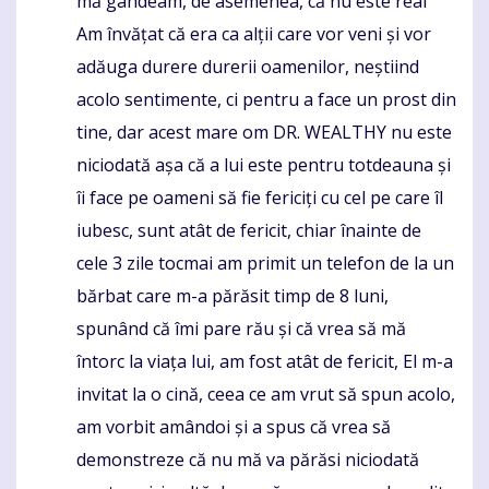
mă gândeam, de asemenea, că nu este real
Am învățat că era ca alții care vor veni și vor
adăuga durere durerii oamenilor, neștiind
acolo sentimente, ci pentru a face un prost din
tine, dar acest mare om DR. WEALTHY nu este
niciodată așa că a lui este pentru totdeauna și
îi face pe oameni să fie fericiți cu cel pe care îl
iubesc, sunt atât de fericit, chiar înainte de
cele 3 zile tocmai am primit un telefon de la un
bărbat care m-a părăsit timp de 8 luni,
spunând că îmi pare rău și că vrea să mă
întorc la viața lui, am fost atât de fericit, El m-a
invitat la o cină, ceea ce am vrut să spun acolo,
am vorbit amândoi și a spus că vrea să
demonstreze că nu mă va părăsi niciodată