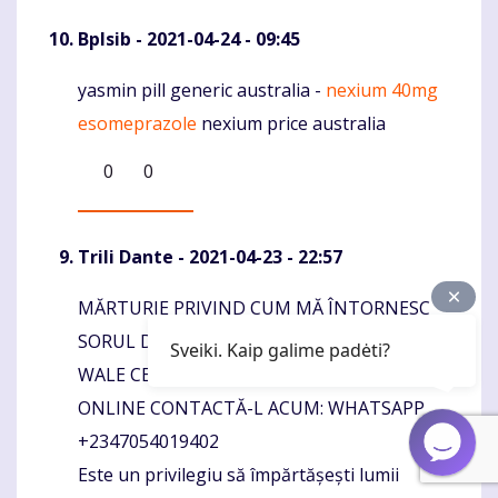
Bplsib
- 2021-04-24 - 09:45
yasmin pill generic australia -
nexium 40mg
Komentaras
esomeprazole
nexium price australia
0
0
Trili Dante
- 2021-04-23 - 22:57
MĂRTURIE PRIVIND CUM MĂ ÎNTORNESC
Komentaras
SORUL DIVORCAT CU BUNA AJUTOR A DR
Sveiki. Kaip galime padėti?
WALE CEL MAI ÎNALT / CEL MAI BUN PSIHIC
ONLINE CONTACTĂ-L ACUM: WHATSAPP
+2347054019402
Este un privilegiu să împărtășești lumii