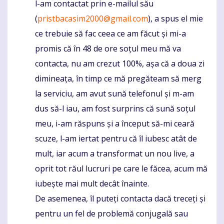
l-am contactat prin e-mailul său
(
pristbacasim2000@gmail.com
), a spus el mie
ce trebuie să fac ceea ce am făcut și mi-a
promis că în 48 de ore soțul meu mă va
contacta, nu am crezut 100%, așa că a doua zi
dimineața, în timp ce mă pregăteam să merg
la serviciu, am avut sună telefonul și m-am
dus să-l iau, am fost surprins că sună soțul
meu, i-am răspuns și a început să-mi ceară
scuze, l-am iertat pentru că îl iubesc atât de
mult, iar acum a transformat un nou live, a
oprit tot răul lucruri pe care le făcea, acum mă
iubește mai mult decât înainte.
De asemenea, îl puteți contacta dacă treceți și
pentru un fel de problemă conjugală sau