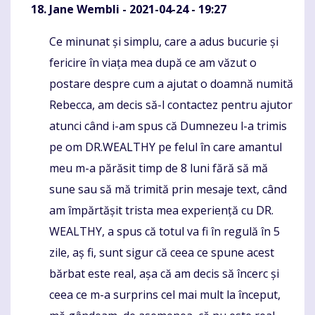
Jane Wembli
- 2021-04-24 - 19:27
Ce minunat și simplu, care a adus bucurie și
Komentaras
fericire în viața mea după ce am văzut o
postare despre cum a ajutat o doamnă numită
Rebecca, am decis să-l contactez pentru ajutor
atunci când i-am spus că Dumnezeu l-a trimis
pe om DR.WEALTHY pe felul în care amantul
meu m-a părăsit timp de 8 luni fără să mă
sune sau să mă trimită prin mesaje text, când
am împărtășit trista mea experiență cu DR.
WEALTHY, a spus că totul va fi în regulă în 5
zile, aș fi, sunt sigur că ceea ce spune acest
bărbat este real, așa că am decis să încerc și
ceea ce m-a surprins cel mai mult la început,