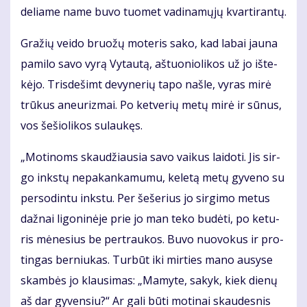
de­lia­me na­me bu­vo tuo­met va­di­na­mų­jų kvar­ti­ran­tų.
Gra­žių vei­do bruo­žų mo­te­ris sa­ko, kad la­bai jau­na
pa­mi­lo sa­vo vy­rą Vy­tau­tą, aš­tuo­nio­li­kos už jo iš­te­
kė­jo. Tris­de­šimt de­vy­ne­rių ta­po naš­le, vy­ras mi­rė
trū­kus aneu­riz­mai. Po ket­ve­rių me­tų mi­rė ir sū­nus,
vos še­šio­li­kos su­lau­kęs.
„Mo­ti­noms skau­džiau­sia sa­vo vai­kus lai­do­ti. Jis sir­
go inks­tų ne­pa­kan­ka­mu­mu, ke­le­tą me­tų gy­ve­no su
per­so­din­tu inks­tu. Per še­še­rius jo sir­gi­mo me­tus
daž­nai li­go­ni­nė­je prie jo man te­ko bu­dė­ti, po ke­tu­
ris mė­ne­sius be per­trau­kos. Bu­vo nuo­vo­kus ir pro­
tin­gas ber­niu­kas. Tur­būt iki mir­ties ma­no au­sy­se
skam­bės jo klau­si­mas: „Ma­my­te, sa­kyk, kiek die­nų
aš dar gy­ven­siu?“ Ar ga­li bū­ti mo­ti­nai skau­des­nis