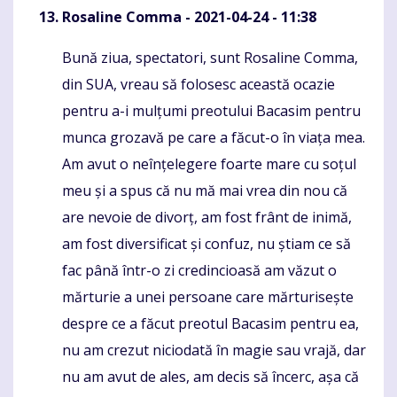
Rosaline Comma
- 2021-04-24 - 11:38
Bună ziua, spectatori, sunt Rosaline Comma,
Komentaras
din SUA, vreau să folosesc această ocazie
pentru a-i mulțumi preotului Bacasim pentru
munca grozavă pe care a făcut-o în viața mea.
Am avut o neînțelegere foarte mare cu soțul
meu și a spus că nu mă mai vrea din nou că
are nevoie de divorț, am fost frânt de inimă,
am fost diversificat și confuz, nu știam ce să
fac până într-o zi credincioasă am văzut o
mărturie a unei persoane care mărturisește
despre ce a făcut preotul Bacasim pentru ea,
nu am crezut niciodată în magie sau vrajă, dar
nu am avut de ales, am decis să încerc, așa că