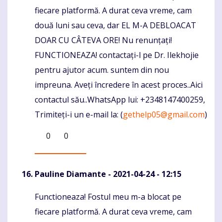
fiecare platformă. A durat ceva vreme, cam
două luni sau ceva, dar EL M-A DEBLOACAT
DOAR CU CÂTEVA ORE! Nu renunțați!
FUNCTIONEAZA! contactați-l pe Dr. Ilekhojie
pentru ajutor acum. suntem din nou
impreuna. Aveți încredere în acest proces..Aici
contactul său..WhatsApp lui: +2348147400259,
Trimiteți-i un e-mail la: (
gethelp05@gmail.com
)
0
0
Pauline Diamante
- 2021-04-24 - 12:15
Functioneaza! Fostul meu m-a blocat pe
Komentaras
fiecare platformă. A durat ceva vreme, cam