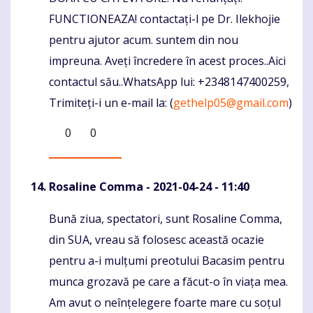
FUNCTIONEAZA! contactați-l pe Dr. Ilekhojie
pentru ajutor acum. suntem din nou
impreuna. Aveți încredere în acest proces..Aici
contactul său..WhatsApp lui: +2348147400259,
Trimiteți-i un e-mail la: (
gethelp05@gmail.com
)
0
0
Rosaline Comma
- 2021-04-24 - 11:40
Bună ziua, spectatori, sunt Rosaline Comma,
Komentaras
din SUA, vreau să folosesc această ocazie
pentru a-i mulțumi preotului Bacasim pentru
munca grozavă pe care a făcut-o în viața mea.
Am avut o neînțelegere foarte mare cu soțul