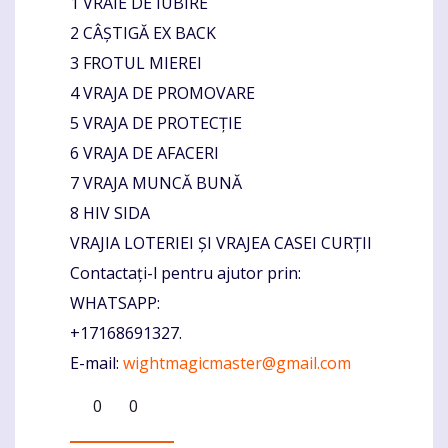
1 VRAIE DE IUBIRE
2 CÂȘTIGĂ EX BACK
3 FROTUL MIEREI
4 VRAJA DE PROMOVARE
5 VRAJA DE PROTECȚIE
6 VRAJA DE AFACERI
7 VRAJA MUNCĂ BUNĂ
8 HIV SIDA
VRAJIA LOTERIEI ȘI VRAJEA CASEI CURȚII
Contactați-l pentru ajutor prin:
WHATSAPP:
+17168691327.
E-mail:
wightmagicmaster@gmail.com
0
0