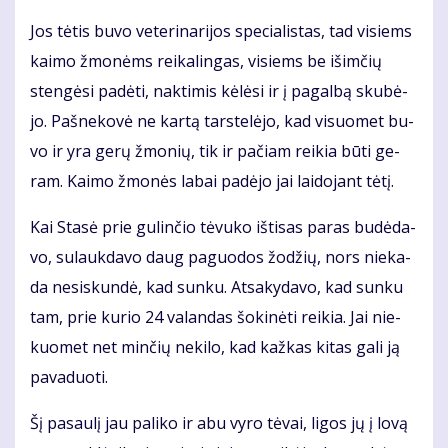
Jos tė­tis bu­vo ve­te­ri­na­ri­jos spe­cia­lis­tas, tad vi­siems
kai­mo žmo­nėms rei­ka­lin­gas, vi­siems be iš­im­čių
sten­gė­si pa­dė­ti, nak­ti­mis kė­lė­si ir į pa­gal­bą sku­bė­
jo. Pa­šne­ko­vė ne kar­tą tars­te­lė­jo, kad vi­suo­met bu­
vo ir yra ge­rų žmo­nių, tik ir pa­čiam rei­kia bū­ti ge­
ram. Kai­mo žmo­nės la­bai pa­dė­jo jai lai­do­jant tė­tį.
Kai Sta­sė prie gu­lin­čio tė­vu­ko iš­ti­sas pa­ras bu­dė­da­
vo, su­lauk­da­vo daug pa­guo­dos žo­džių, nors nie­ka­
da ne­si­skun­dė, kad sun­ku. At­sa­ky­da­vo, kad sun­ku
tam, prie ku­rio 24 va­lan­das šo­ki­nė­ti rei­kia. Jai nie­
kuo­met net min­čių ne­ki­lo, kad kaž­kas ki­tas ga­li ją
pa­va­duo­ti.
Šį pa­sau­lį jau pa­li­ko ir abu vy­ro tė­vai, li­gos jų į lo­vą