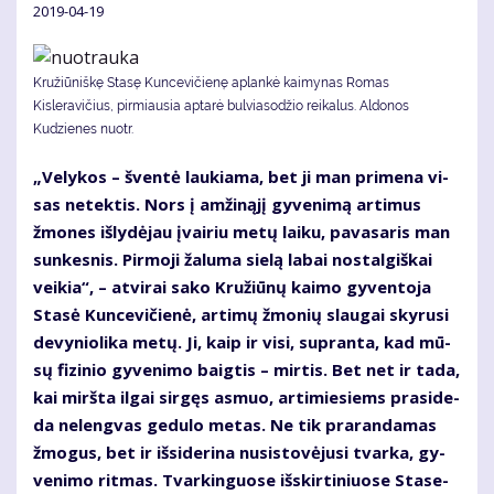
2019-04-19
Kružiūniškę Stasę Kuncevičienę aplankė kaimynas Romas
Kisleravičius, pirmiausia aptarė bulviasodžio reikalus. Aldonos
Kudzienes nuotr.
„Ve­ly­kos – šven­tė lau­kia­ma, bet ji man pri­me­na vi­
sas ne­tek­tis. Nors į am­ži­ną­jį gy­ve­ni­mą ar­ti­mus
žmo­nes iš­ly­dė­jau įvai­riu me­tų lai­ku, pa­va­sa­ris man
sun­kes­nis. Pir­mo­ji ža­lu­ma sie­lą la­bai nos­tal­giš­kai
vei­kia“, – at­vi­rai sa­ko Kru­žiū­nų kai­mo gy­ven­to­ja
Sta­sė Kun­ce­vi­čie­nė, ar­ti­mų žmo­nių slau­gai sky­ru­si
de­vy­nio­li­ka me­tų. Ji, kaip ir vi­si, su­pran­ta, kad mū­
sų fi­zi­nio gy­ve­ni­mo baig­tis – mir­tis. Bet net ir ta­da,
kai mirš­ta il­gai sir­gęs as­muo, ar­ti­mie­siems pra­si­de­
da ne­leng­vas ge­du­lo me­tas. Ne tik pra­ran­da­mas
žmo­gus, bet ir iš­si­de­ri­na nu­si­sto­vė­ju­si tvar­ka, gy­
ve­ni­mo rit­mas. Tvar­kin­guo­se iš­skir­ti­niuo­se Sta­se­