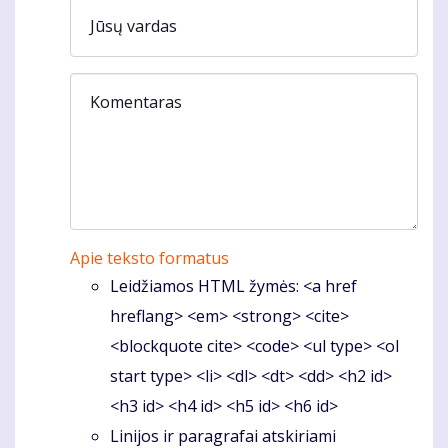
Jūsų vardas
Komentaras
Apie teksto formatus
Leidžiamos HTML žymės: <a href
hreflang> <em> <strong> <cite>
<blockquote cite> <code> <ul type> <ol
start type> <li> <dl> <dt> <dd> <h2 id>
<h3 id> <h4 id> <h5 id> <h6 id>
Linijos ir paragrafai atskiriami