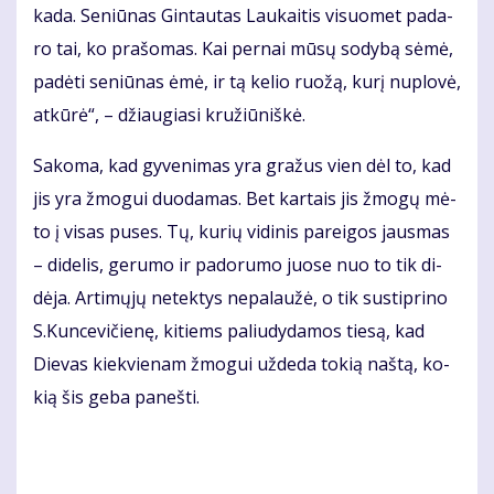
ka­da. Se­niū­nas Gin­tau­tas Lau­kai­tis vi­suo­met pa­da­
ro tai, ko pra­šo­mas. Kai per­nai mū­sų so­dy­bą sė­mė,
pa­dė­ti se­niū­nas ėmė, ir tą ke­lio ruo­žą, ku­rį nu­plo­vė,
at­kū­rė“, – džiau­gia­si kru­žiū­niš­kė.
Sa­ko­ma, kad gy­ve­ni­mas yra gra­žus vien dėl to, kad
jis yra žmo­gui duo­da­mas. Bet kar­tais jis žmo­gų mė­
to į vi­sas pu­ses. Tų, ku­rių vi­di­nis pa­rei­gos jaus­mas
– di­de­lis, ge­ru­mo ir pa­do­ru­mo juo­se nuo to tik di­
dė­ja. Ar­ti­mų­jų ne­tek­tys ne­pa­lau­žė, o tik su­stip­ri­no
S.Kun­ce­vi­čie­nę, ki­tiems pa­liu­dy­da­mos tie­są, kad
Die­vas kiek­vie­nam žmo­gui už­de­da to­kią naš­tą, ko­
kią šis ge­ba pa­neš­ti.