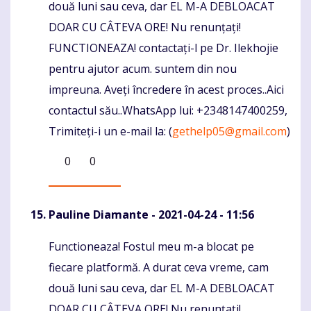
două luni sau ceva, dar EL M-A DEBLOACAT
DOAR CU CÂTEVA ORE! Nu renunțați!
FUNCTIONEAZA! contactați-l pe Dr. Ilekhojie
pentru ajutor acum. suntem din nou
impreuna. Aveți încredere în acest proces..Aici
contactul său..WhatsApp lui: +2348147400259,
Trimiteți-i un e-mail la: (
gethelp05@gmail.com
)
0
0
Pauline Diamante
- 2021-04-24 - 11:56
Functioneaza! Fostul meu m-a blocat pe
Komentaras
fiecare platformă. A durat ceva vreme, cam
două luni sau ceva, dar EL M-A DEBLOACAT
DOAR CU CÂTEVA ORE! Nu renunțați!