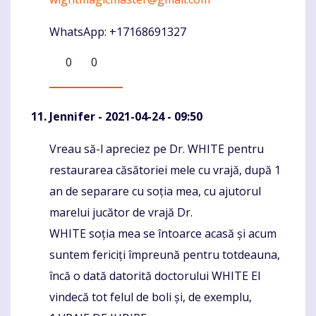
WhatsApp: +17168691327
0
0
Jennifer
- 2021-04-24 - 09:50
Vreau să-l apreciez pe Dr. WHITE pentru
Komentaras
restaurarea căsătoriei mele cu vrajă, după 1
an de separare cu soția mea, cu ajutorul
marelui jucător de vrajă Dr.
WHITE soția mea se întoarce acasă și acum
suntem fericiți împreună pentru totdeauna,
încă o dată datorită doctorului WHITE El
vindecă tot felul de boli și, de exemplu,