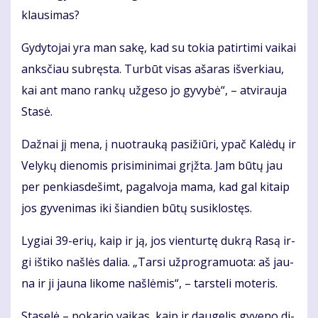
klau­si­mas?
Gy­dy­to­jai yra man sa­kę, kad su to­kia pa­tir­ti­mi vai­kai
anks­čiau su­bręs­ta. Tur­būt vi­sas aša­ras iš­ver­kiau,
kai ant ma­no ran­kų už­ge­so jo gy­vy­bė“, – at­vi­rau­ja
Sta­sė.
Daž­nai jį me­na, į nuo­trau­ką pa­si­žiū­ri, ypač Ka­lė­dų ir
Ve­ly­kų die­no­mis pri­si­mi­ni­mai grįž­ta. Jam bū­tų jau
per pen­kias­de­šimt, pa­gal­vo­ja ma­ma, kad gal ki­taip
jos gy­ve­ni­mas iki šian­dien bū­tų su­si­klos­tęs.
Ly­giai 39-erių, kaip ir ją, jos vien­tur­tę duk­rą Ra­są ir­
gi iš­ti­ko naš­lės da­lia. „Tar­si už­prog­ra­muo­ta: aš jau­
na ir ji jau­na li­ko­me naš­lė­mis“, – tars­te­li mo­te­ris.
Sta­se­lė – po­ka­rio vai­kas, kaip ir dau­ge­lis gy­ve­no di­