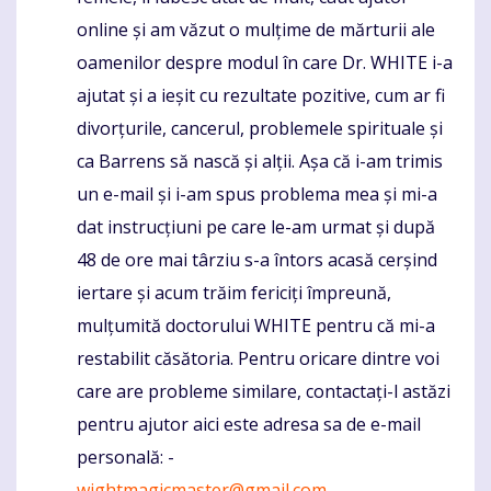
online și am văzut o mulțime de mărturii ale
oamenilor despre modul în care Dr. WHITE i-a
ajutat și a ieșit cu rezultate pozitive, cum ar fi
divorțurile, cancerul, problemele spirituale și
ca Barrens să nască și alții. Așa că i-am trimis
un e-mail și i-am spus problema mea și mi-a
dat instrucțiuni pe care le-am urmat și după
48 de ore mai târziu s-a întors acasă cerșind
iertare și acum trăim fericiți împreună,
mulțumită doctorului WHITE pentru că mi-a
restabilit căsătoria. Pentru oricare dintre voi
care are probleme similare, contactați-l astăzi
pentru ajutor aici este adresa sa de e-mail
personală: -
wightmagicmaster@gmail.com