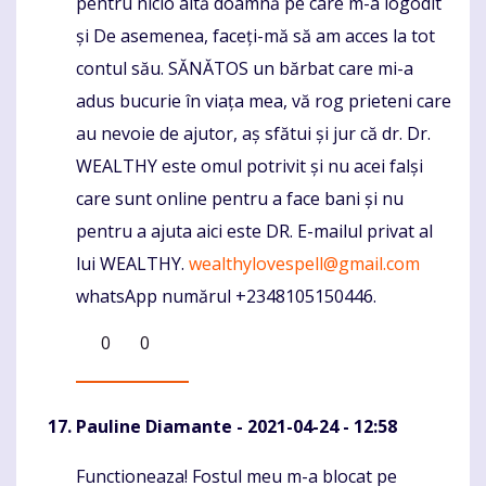
pentru nicio altă doamnă pe care m-a logodit
și De asemenea, faceți-mă să am acces la tot
contul său. SĂNĂTOS un bărbat care mi-a
adus bucurie în viața mea, vă rog prieteni care
au nevoie de ajutor, aș sfătui și jur că dr. Dr.
WEALTHY este omul potrivit și nu acei falși
care sunt online pentru a face bani și nu
pentru a ajuta aici este DR. E-mailul privat al
lui WEALTHY.
wealthylovespell@gmail.com
whatsApp numărul +2348105150446.
0
0
Pauline Diamante
- 2021-04-24 - 12:58
Functioneaza! Fostul meu m-a blocat pe
Komentaras