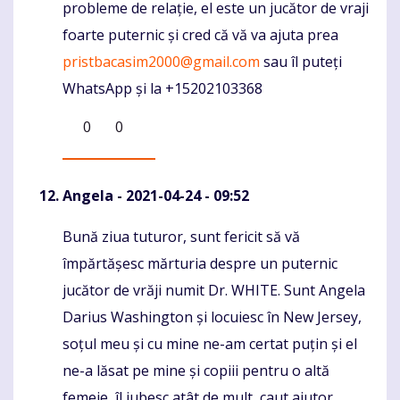
probleme de relație, el este un jucător de vraji
foarte puternic și cred că vă va ajuta prea
pristbacasim2000@gmail.com
sau îl puteți
WhatsApp și la +15202103368
0
0
Angela
- 2021-04-24 - 09:52
Bună ziua tuturor, sunt fericit să vă
Komentaras
împărtășesc mărturia despre un puternic
jucător de vrăji numit Dr. WHITE. Sunt Angela
Darius Washington și locuiesc în New Jersey,
soțul meu și cu mine ne-am certat puțin și el
ne-a lăsat pe mine și copiii pentru o altă
femeie, îl iubesc atât de mult, caut ajutor