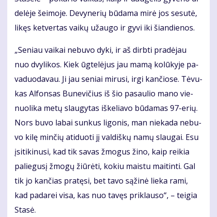
de­lė­je šei­mo­je. De­vy­ne­rių bū­da­ma mi­rė jos se­su­tė,
li­kęs ket­ver­tas vai­kų už­au­go ir gy­vi iki šian­die­nos.
„Se­niau vai­kai ne­bu­vo dy­ki, ir aš dirb­ti pra­dė­jau
nuo dvy­li­kos. Kiek ūg­te­lė­jus jau ma­mą ko­lū­ky­je pa­
va­duo­da­vau. Ji jau se­niai mi­ru­si, ir­gi kan­čio­se. Tė­vu­
kas Al­fon­sas Bu­ne­vi­čius iš šio pa­sau­lio ma­no vie­
nuo­li­ka me­tų slau­gy­tas iš­ke­lia­vo bū­da­mas 97-erių.
Nors bu­vo la­bai sun­kus li­go­nis, man nie­ka­da ne­bu­
vo ki­lę min­čių ati­duo­ti jį val­diš­kų na­mų slau­gai. Esu
įsi­ti­ki­nu­si, kad tik sa­vas žmo­gus ži­no, kaip rei­kia
pa­lie­gu­sį žmo­gų žiū­rė­ti, ko­kiu mais­tu mai­tin­ti. Gal
tik jo kan­čias pra­tę­si, bet ta­vo są­ži­nė lie­ka ra­mi,
kad pa­da­rei vi­sa, kas nuo ta­vęs pri­klau­so“, – tei­gia
Sta­sė.