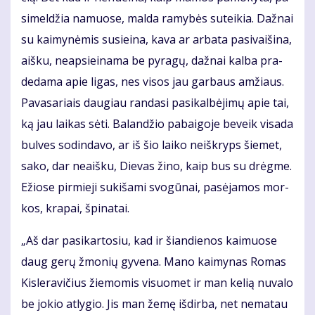
si­mel­džia na­muo­se, mal­da ra­my­bės su­tei­kia. Daž­nai
su kai­my­nė­mis su­si­ei­na, ka­va ar ar­ba­ta pa­si­vai­ši­na,
aiš­ku, neap­si­ei­na­ma be py­ra­gų, daž­nai kal­ba pra­
de­da­ma apie li­gas, nes vi­sos jau gar­baus am­žiaus.
Pa­va­sa­riais dau­giau ran­da­si pa­si­kal­bė­ji­mų apie tai,
ką jau lai­kas sė­ti. Ba­lan­džio pa­bai­go­je be­veik vi­sa­da
bul­ves so­din­da­vo, ar iš šio lai­ko ne­iš­kryps šie­met,
sa­ko, dar ne­aiš­ku, Die­vas ži­no, kaip bus su drėg­me.
Ežio­se pir­mie­ji su­ki­ša­mi svo­gū­nai, pa­sė­ja­mos mor­
kos, kra­pai, špi­na­tai.
„Aš dar pa­si­kar­to­siu, kad ir šian­die­nos kai­muo­se
daug ge­rų žmo­nių gy­ve­na. Ma­no kai­my­nas Ro­mas
Kis­le­ra­vi­čius žie­mo­mis vi­suo­met ir man ke­lią nu­va­lo
be jo­kio at­ly­gio. Jis man že­mę iš­dir­ba, net ne­ma­tau