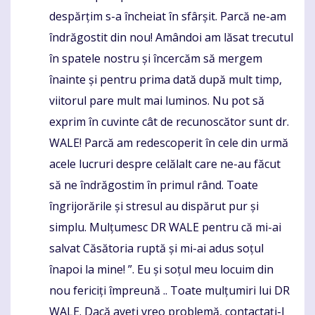
despărțim s-a încheiat în sfârșit. Parcă ne-am
îndrăgostit din nou! Amândoi am lăsat trecutul
în spatele nostru și încercăm să mergem
înainte și pentru prima dată după mult timp,
viitorul pare mult mai luminos. Nu pot să
exprim în cuvinte cât de recunoscător sunt dr.
WALE! Parcă am redescoperit în cele din urmă
acele lucruri despre celălalt care ne-au făcut
să ne îndrăgostim în primul rând. Toate
îngrijorările și stresul au dispărut pur și
simplu. Mulțumesc DR WALE pentru că mi-ai
salvat Căsătoria ruptă și mi-ai adus soțul
înapoi la mine! ”. Eu și soțul meu locuim din
nou fericiți împreună .. Toate mulțumiri lui DR
WALE. Dacă aveți vreo problemă, contactați-l