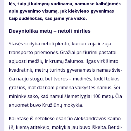
lės, taip ji kai­my­nų va­di­na­ma, na­muo­se kal­bė­jo­mės
apie gy­ve­ni­mo vi­su­mą. Juk kiek­vie­no gy­ve­ni­mas
taip su­dė­lio­tas, kad ja­me yra vis­ko.
De­vy­nio­li­ka me­tų – ne­to­li mir­ties
Sta­sės so­dy­ba ne­to­li plen­to, ku­riuo zu­ja ir zu­ja
trans­por­to prie­mo­nės. Gra­žiai pri­žiū­ri­mi pa­sta­tai
ap­juos­ti me­džių ir krū­mų ža­lu­mos. Il­gas virš šim­to
kvad­ra­ti­nių met­rų tu­rin­tis gy­ve­na­ma­sis na­mas švie­
čia nau­ju sto­gu, bet tvo­ros – me­di­nės, to­dėl to­kios
gra­žios, mat daž­nam pri­me­na vai­kys­tės na­mus. Šei­
mi­nin­kė sa­ko, kad na­mui šie­met ly­giai 100 me­tų. Čia
anuo­met bu­vo Kru­žiū­nų mo­kyk­la.
Kai Sta­sė iš ne­to­lie­se esan­čio Alek­san­dra­vos kai­mo
į šį kie­mą ati­te­kė­jo, mo­kyk­la jau bu­vo iš­kel­ta. Bet di­