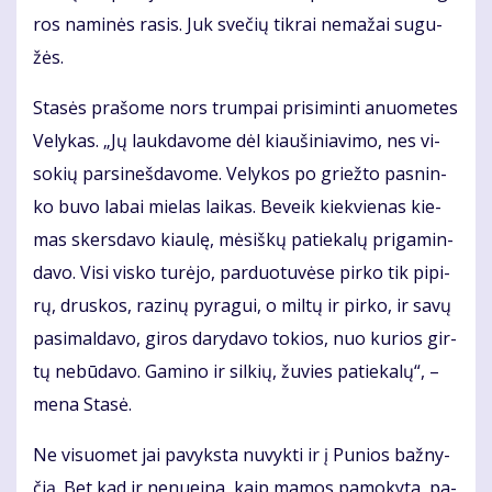
ros na­mi­nės ra­sis. Juk sve­čių tik­rai ne­ma­žai su­gu­
žės.
Sta­sės pra­šo­me nors trum­pai pri­si­min­ti anuo­me­tes
Ve­ly­kas. „Jų lauk­da­vo­me dėl kiau­ši­nia­vi­mo, nes vi­
so­kių par­si­neš­da­vo­me. Ve­ly­kos po griež­to pas­nin­
ko bu­vo la­bai mie­las lai­kas. Be­veik kiek­vie­nas kie­
mas skers­da­vo kiau­lę, mė­siš­kų pa­tie­ka­lų pri­ga­min­
da­vo. Vi­si vis­ko tu­rė­jo, par­duo­tu­vė­se pir­ko tik pi­pi­
rų, drus­kos, ra­zi­nų py­ra­gui, o mil­tų ir pir­ko, ir sa­vų
pa­si­mal­da­vo, gi­ros da­ry­da­vo to­kios, nuo ku­rios gir­
tų ne­bū­da­vo. Ga­mi­no ir sil­kių, žu­vies pa­tie­ka­lų“, –
me­na Sta­sė.
Ne vi­suo­met jai pa­vyks­ta nu­vyk­ti ir į Pu­nios baž­ny­
čią. Bet kad ir ne­nu­ei­na, kaip ma­mos pa­mo­ky­ta, pa­