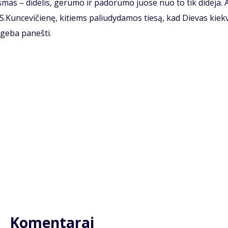
s­mas – di­de­lis, ge­ru­mo ir pa­do­ru­mo juo­se nuo to tik di­dė­ja. A
 S.Kun­ce­vi­čie­nę, ki­tiems pa­liu­dy­da­mos tie­są, kad Die­vas kiek­
ge­ba pa­neš­ti.
Komentarai