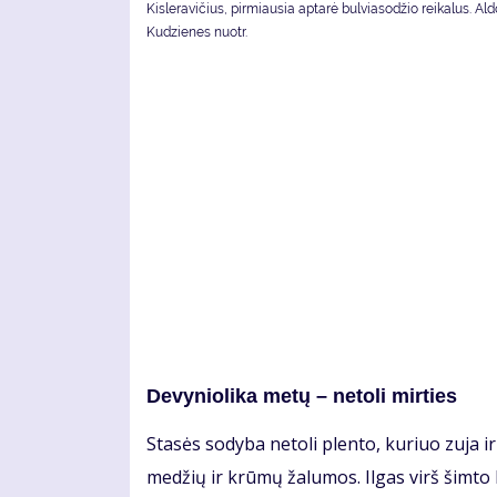
Kisleravičius, pirmiausia aptarė bulviasodžio reikalus. Al
Kudzienes nuotr.
De­vy­nio­li­ka me­tų – ne­to­li mir­ties
Sta­sės so­dy­ba ne­to­li plen­to, ku­riuo zu­ja ir
me­džių ir krū­mų ža­lu­mos. Il­gas virš šim­to k