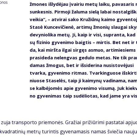
donos
žmo­nes iš­ly­dė­jau įvai­riu me­tų lai­ku, pa­va­sa­ri
sun­kes­nis. Pir­mo­ji ža­lu­ma sie­lą la­bai nos­tal­giš­k
vei­kia“, – at­vi­rai sa­ko Kru­žiū­nų kai­mo gy­ven­to­
Sta­sė Kun­ce­vi­čie­nė, ar­ti­mų žmo­nių slau­gai sky­
de­vy­nio­li­ka me­tų. Ji, kaip ir vi­si, su­pran­ta, ka
sų fi­zi­nio gy­ve­ni­mo baig­tis – mir­tis. Bet net ir 
da, kai mirš­ta il­gai sir­gęs as­muo, ar­ti­mie­siems
pra­si­de­da ne­leng­vas ge­du­lo me­tas. Ne tik pra
da­mas žmo­gus, bet ir iš­si­de­ri­na nu­si­sto­vė­ju­si
tvar­ka, gy­ve­ni­mo rit­mas. Tvar­kin­guo­se iš­skir­t
niuo­se Sta­se­lės, taip ji kai­my­nų va­di­na­ma, na
se kal­bė­jo­mės apie gy­ve­ni­mo vi­su­mą. Juk kiek­
no gy­ve­ni­mas taip su­dė­lio­tas, kad ja­me yra vis
 zu­ja trans­por­to prie­mo­nės. Gra­žiai pri­žiū­ri­mi pa­sta­tai ap­juo
vad­ra­ti­nių met­rų tu­rin­tis gy­ve­na­ma­sis na­mas švie­čia nau­ju