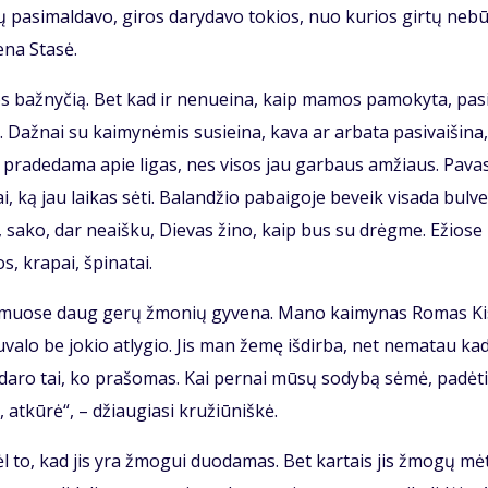
­vų pa­si­mal­da­vo, gi­ros da­ry­da­vo to­kios, nuo ku­rios gir­tų ne­b
e­na Sta­sė.
ios baž­ny­čią. Bet kad ir ne­nu­ei­na, kaip ma­mos pa­mo­ky­ta, pa­s
až­nai su kai­my­nė­mis su­si­ei­na, ka­va ar ar­ba­ta pa­si­vai­ši­na,
a pra­de­da­ma apie li­gas, nes vi­sos jau gar­baus am­žiaus. Pa­va­
i, ką jau lai­kas sė­ti. Ba­lan­džio pa­bai­go­je be­veik vi­sa­da bul­v
et, sa­ko, dar ne­aiš­ku, Die­vas ži­no, kaip bus su drėg­me. Ežio­se
s, kra­pai, špi­na­tai.
kai­muo­se daug ge­rų žmo­nių gy­ve­na. Ma­no kai­my­nas Ro­mas Kis
­va­lo be jo­kio at­ly­gio. Jis man že­mę iš­dir­ba, net ne­ma­tau ka­
­da­ro tai, ko pra­šo­mas. Kai per­nai mū­sų so­dy­bą sė­mė, pa­dė­t
 at­kū­rė“, – džiau­gia­si kru­žiū­niš­kė.
l to, kad jis yra žmo­gui duo­da­mas. Bet kar­tais jis žmo­gų mė­