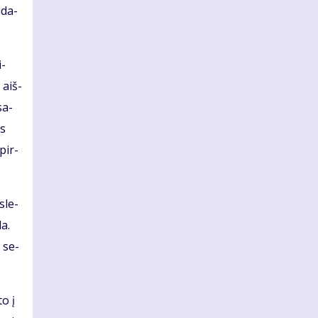
ū­da­
i­
 aiš­
sa­
es
 pir­
­le­
da.
i se­
to į