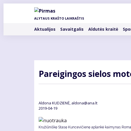
Pereiti
į
pagrindinį
ALYTAUS KRAŠTO LAIKRAŠTIS
turinį
Rubrikos
Aktualijos
Savaitgalis
Aldutės kraitė
Spo
Pa­rei­gin­gos sie­los mo­
Aldona KUDZIENĖ, aldona@ana.lt
2019-04-19
Kružiūniškę Stasę Kuncevičienę aplankė kaimynas Rom