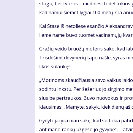
sto­gu, bet tvo­ros – me­di­nės, to­dėl to­kios
kad na­mui šie­met ly­giai 100 me­tų. Čia anu
Kai Sta­sė iš ne­to­lie­se esan­čio Alek­san­dra­v
lia­me na­me bu­vo tuo­met va­di­na­mų­jų kvar­t
Gra­žių vei­do bruo­žų mo­te­ris sa­ko, kad la­bai
Tris­de­šimt de­vy­ne­rių ta­po naš­le, vy­ras mi
li­kos su­lau­kęs.
„Mo­ti­noms skau­džiau­sia sa­vo vai­kus lai­do­
so­din­tu inks­tu. Per še­še­rius jo sir­gi­mo me
sius be per­trau­kos. Bu­vo nuo­vo­kus ir pro­
klau­si­mas: „Ma­my­te, sa­kyk, kiek die­nų aš d
Gy­dy­to­jai yra man sa­kę, kad su to­kia pa­tir­
ant ma­no ran­kų už­ge­so jo gy­vy­bė“, – at­vi­r