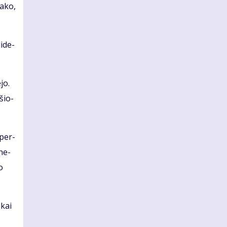
a­ko,
i­de­
­jo.
­šio­
 per­
­ne­
o
 kai