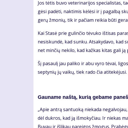
Jos tė­tis bu­vo ve­te­ri­na­ri­jos spe­cia­lis­ta
gė­si pa­dė­ti, nak­ti­mis kė­lė­si ir į pa­gal­bą 
ge­rų žmo­nių, tik ir pa­čiam rei­kia bū­ti ge­ram
Kai Sta­sė prie gu­lin­čio tė­vu­ko iš­ti­sas pa
ne­si­skun­dė, kad sun­ku. At­sa­ky­da­vo, kad su
net min­čių ne­ki­lo, kad kaž­kas ki­tas ga­li ją p
Šį pa­sau­lį jau pa­li­ko ir abu vy­ro tė­vai, li­gos
sep­ty­nių jų vai­kų, tiek ra­do čia ati­te­kė­ju­s
Gau­na­me naš­tą, ku­rią ge­ba­me pa­neš­
„Apie an­trą san­tuo­ką nie­ka­da ne­gal­vo­jau, 
dėl duk­ros, kad ją iš­mo­ky­čiau. Ir nie­kas man
Bu­vau ir iš­li­kau pa­rei­gos žmo­gus. Pra­bė