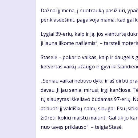
Daž­nai jį me­na, į nuo­trau­ką pa­si­žiū­ri, ypač
pen­kias­de­šimt, pa­gal­vo­ja ma­ma, kad gal ki­
Ly­giai 39-erių, kaip ir ją, jos vien­tur­tę duk­rą
ji jau­na li­ko­me naš­lė­mis“, – tars­te­li mo­te­ri
Sta­se­lė – po­ka­rio vai­kas, kaip ir dau­ge­lis g
ket­ver­tas vai­kų už­au­go ir gy­vi iki šian­die­n
„Se­niau vai­kai ne­bu­vo dy­ki, ir aš dirb­ti pr
da­vau. Ji jau se­niai mi­ru­si, ir­gi kan­čio­se.
tų slau­gy­tas iš­ke­lia­vo bū­da­mas 97-erių. N
ati­duo­ti jį val­diš­kų na­mų slau­gai. Esu įsi­ti
žiū­rė­ti, ko­kiu mais­tu mai­tin­ti. Gal tik jo ka
nuo ta­vęs pri­klau­so“, – tei­gia Sta­sė.