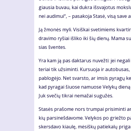
giau­sia bu­vau, kai duk­ra iš­sva­jo­tus moks­l
nei au­di­mui“, – pa­sa­ko­ja Sta­sė, vi­są sa­ve at
Ją žmo­nės my­li. Vi­siš­kai sve­ti­miems kvar­t
dra­vi­mo ry­šiai iš­li­ko iki šių die­nų. Ma­ma 
sias šven­tes.
Yra kam ją pas dak­ta­rus nu­vež­ti: jei ne­ga­l
te­riai tik už­si­min­ti. Kur­suo­ja ir au­to­bu­sa
pa­blo­gė­jo. Net svars­to, ar im­sis py­ra­gų ke­
kad py­ra­gai šiuo­se na­muo­se Ve­ly­kų die­ną
Juk sve­čių tik­rai ne­ma­žai su­gu­žės.
Sta­sės pra­šo­me nors trum­pai pri­si­min­ti an
kių par­si­neš­da­vo­me. Ve­ly­kos po griež­to p
skers­da­vo kiau­lę, mė­siš­kų pa­tie­ka­lų pri­ga­