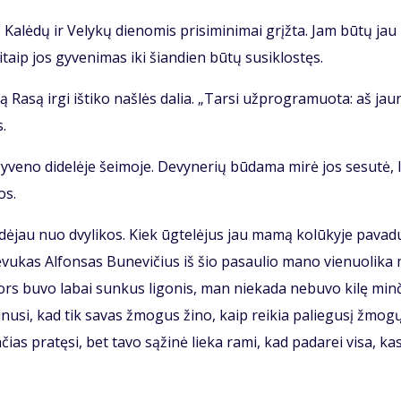
 Ka­lė­dų ir Ve­ly­kų die­no­mis pri­si­mi­ni­mai grįž­ta. Jam bū­tų jau
taip jos gy­ve­ni­mas iki šian­dien bū­tų su­si­klos­tęs.
 Ra­są ir­gi iš­ti­ko naš­lės da­lia. „Tar­si už­prog­ra­muo­ta: aš jau­
s.
y­ve­no di­de­lė­je šei­mo­je. De­vy­ne­rių bū­da­ma mi­rė jos se­su­tė, l
os.
a­dė­jau nuo dvy­li­kos. Kiek ūg­te­lė­jus jau ma­mą ko­lū­ky­je pa­va­
 Tė­vu­kas Al­fon­sas Bu­ne­vi­čius iš šio pa­sau­lio ma­no vie­nuo­li­ka
ors bu­vo la­bai sun­kus li­go­nis, man nie­ka­da ne­bu­vo ki­lę min­
­ki­nu­si, kad tik sa­vas žmo­gus ži­no, kaip rei­kia pa­lie­gu­sį žmo­g
n­čias pra­tę­si, bet ta­vo są­ži­nė lie­ka ra­mi, kad pa­da­rei vi­sa, ka