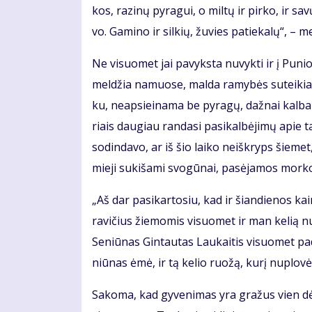
kos, ra­zi­nų py­ra­gui, o mil­tų ir pir­ko, ir sa
vo. Ga­mi­no ir sil­kių, žu­vies pa­tie­ka­lų“, – m
Ne vi­suo­met jai pa­vyks­ta nu­vyk­ti ir į Pu­n
mel­džia na­muo­se, mal­da ra­my­bės su­tei­kia. D
ku, neap­si­ei­na­ma be py­ra­gų, daž­nai kal­b
riais dau­giau ran­da­si pa­si­kal­bė­ji­mų apie ta
so­din­da­vo, ar iš šio lai­ko ne­iš­kryps šie­m
mie­ji su­ki­ša­mi svo­gū­nai, pa­sė­ja­mos mor­ko
„Aš dar pa­si­kar­to­siu, kad ir šian­die­nos 
ra­vi­čius žie­mo­mis vi­suo­met ir man ke­lią nu
Se­niū­nas Gin­tau­tas Lau­kai­tis vi­suo­met pa
niū­nas ėmė, ir tą ke­lio ruo­žą, ku­rį nu­plo­vė,
Sa­ko­ma, kad gy­ve­ni­mas yra gra­žus vien dė