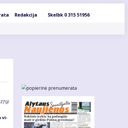
ndinė
rata
Redakcija
Skelbk 0 315 51956
cija
3279)
 vi­
s