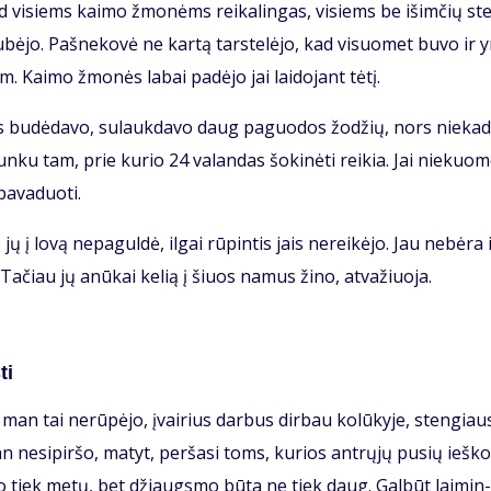
s, tad vi­siems kai­mo žmo­nėms rei­ka­lin­gas, vi­siems be iš­im­čių st
sku­bė­jo. Pa­šne­ko­vė ne kar­tą tars­te­lė­jo, kad vi­suo­met bu­vo ir 
. Kai­mo žmo­nės la­bai pa­dė­jo jai lai­do­jant tė­tį.
­ras bu­dė­da­vo, su­lauk­da­vo daug pa­guo­dos žo­džių, nors nie­ka­
n­ku tam, prie ku­rio 24 va­lan­das šo­ki­nė­ti rei­kia. Jai nie­kuo­
a­va­duo­ti.
 jų į lo­vą ne­pa­gul­dė, il­gai rū­pin­tis jais ne­rei­kė­jo. Jau ne­bė­ra 
i. Ta­čiau jų anū­kai ke­lią į šiuos na­mus ži­no, at­va­žiuo­ja.
ti
man tai ne­rū­pė­jo, įvai­rius dar­bus dir­bau ko­lū­ky­je, sten­giau­
 ne­si­pir­šo, ma­tyt, per­ša­si toms, ku­rios ant­rų­jų pu­sių ieš­ko
­go tiek me­tų, bet džiaugs­mo bū­ta ne tiek daug. Gal­būt lai­min­