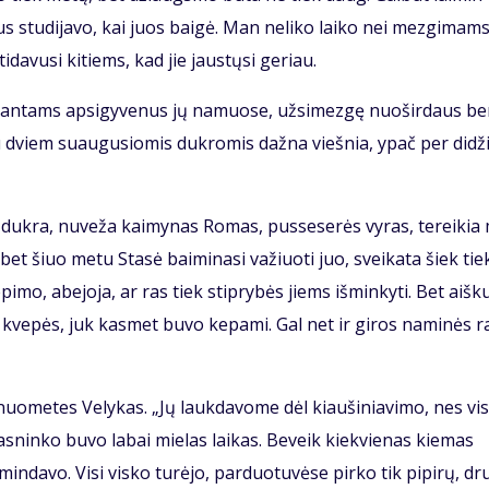
us stu­di­ja­vo, kai juos bai­gė. Man ne­li­ko lai­ko nei mez­gi­mams
i­da­vu­si ki­tiems, kad jie jaus­tų­si ge­riau.
i­ran­tams ap­si­gy­ve­nus jų na­muo­se, už­si­mez­gę nuo­šir­daus b
su dviem su­au­gu­sio­mis duk­ro­mis daž­na vieš­nia, ypač per di­dži
i duk­ra, nu­ve­ža kai­my­nas Ro­mas, pus­se­se­rės vy­ras, te­rei­ki
s, bet šiuo me­tu Sta­sė bai­mi­na­si va­žiuo­ti juo, svei­ka­ta šiek tie
pi­mo, abe­jo­ja, ar ras tiek stip­ry­bės jiems iš­min­ky­ti. Bet aiš­k
 kve­pės, juk kas­met bu­vo ke­pa­mi. Gal net ir gi­ros na­mi­nės ra
uo­me­tes Ve­ly­kas. „Jų lauk­da­vo­me dėl kiau­ši­nia­vi­mo, nes vi­
as­nin­ko bu­vo la­bai mie­las lai­kas. Be­veik kiek­vie­nas kie­mas
min­da­vo. Vi­si vis­ko tu­rė­jo, par­duo­tu­vė­se pir­ko tik pi­pi­rų, dr