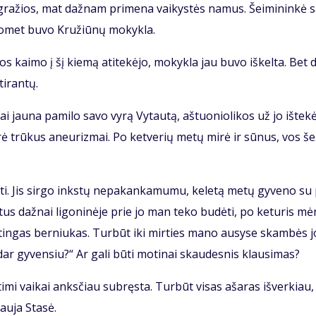
 gra­žios, mat daž­nam pri­me­na vai­kys­tės na­mus. Šei­mi­nin­kė s
o­met bu­vo Kru­žiū­nų mo­kyk­la.
os kai­mo į šį kie­mą ati­te­kė­jo, mo­kyk­la jau bu­vo iš­kel­ta. Bet d
i­ran­tų.
 jau­na pa­mi­lo sa­vo vy­rą Vy­tau­tą, aš­tuo­nio­li­kos už jo iš­te­kė
­rė trū­kus aneu­riz­mai. Po ket­ve­rių me­tų mi­rė ir sū­nus, vos še
ti. Jis sir­go inks­tų ne­pa­kan­ka­mu­mu, ke­le­tą me­tų gy­ve­no su
­tus daž­nai li­go­ni­nė­je prie jo man te­ko bu­dė­ti, po ke­tu­ris mė
tin­gas ber­niu­kas. Tur­būt iki mir­ties ma­no au­sy­se skam­bės j
ar gy­ven­siu?“ Ar ga­li bū­ti mo­ti­nai skau­des­nis klau­si­mas?
ti­mi vai­kai anks­čiau su­bręs­ta. Tur­būt vi­sas aša­ras iš­ver­kiau,
au­ja Sta­sė.