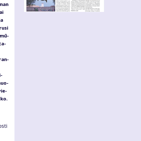
s man
ai
ja
ru­si
d mū­
ta­
­ran­
i­
­muo­
vie­
­ko.
s­ti