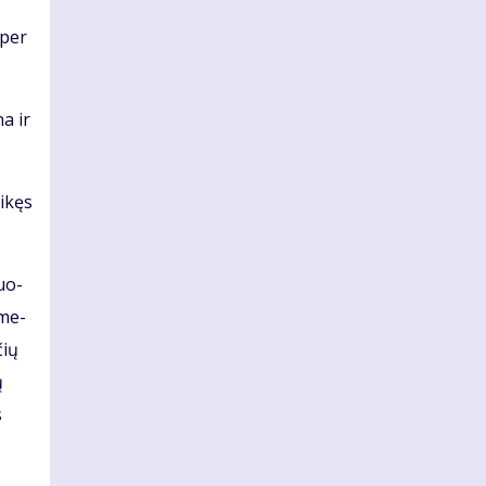
 per
na ir
i­kęs
duo­
 me­
čių
ų
s