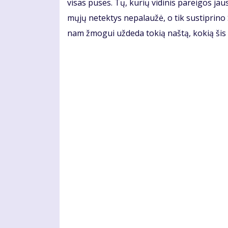
vi­sas pu­ses. Tų, ku­rių vi­di­nis pa­rei­gos jau
mų­jų ne­tek­tys ne­pa­lau­žė, o tik su­stip­ri­no
nam žmo­gui už­de­da to­kią naš­tą, ko­kią šis 