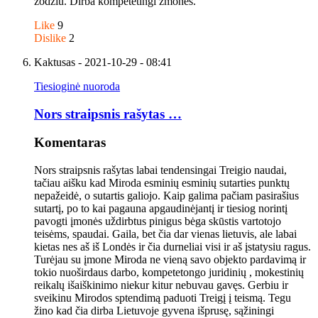
žodžiu. Dirba kompetetingi žmonės.
Like
9
Dislike
2
Kaktusas
- 2021-10-29 - 08:41
Tiesioginė nuoroda
Nors straipsnis rašytas …
Komentaras
Nors straipsnis rašytas labai tendensingai Treigio naudai,
tačiau aišku kad Miroda esminių esminių sutarties punktų
nepažeidė, o sutartis galiojo. Kaip galima pačiam pasirašius
sutartį, po to kai pagauna apgaudinėjantį ir tiesiog norintį
pavogti įmonės uždirbtus pinigus bėga skūstis vartotojo
teisėms, spaudai. Gaila, bet čia dar vienas lietuvis, ale labai
kietas nes aš iš Londės ir čia durneliai visi ir aš įstatysiu ragus.
Turėjau su įmone Miroda ne vieną savo objekto pardavimą ir
tokio nuoširdaus darbo, kompetetongo juridinių , mokestinių
reikalų išaiškinimo niekur kitur nebuvau gavęs. Gerbiu ir
sveikinu Mirodos sptendimą paduoti Treigį į teismą. Tegu
žino kad čia dirba Lietuvoje gyvena išprusę, sąžiningi