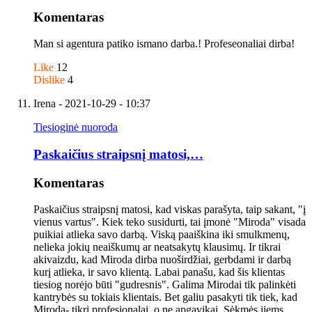
Komentaras
Man si agentura patiko ismano darba.! Profeseonaliai dirba!
Like
12
Dislike
4
Irena
- 2021-10-29 - 10:37
Tiesioginė nuoroda
Paskaičius straipsnį matosi,…
Komentaras
Paskaičius straipsnį matosi, kad viskas parašyta, taip sakant, "į
vienus vartus". Kiek teko susidurti, tai įmonė "Miroda" visada
puikiai atlieka savo darbą. Viską paaiškina iki smulkmenų,
nelieka jokių neaiškumų ar neatsakytų klausimų. Ir tikrai
akivaizdu, kad Miroda dirba nuoširdžiai, gerbdami ir darbą
kurį atlieka, ir savo klientą. Labai panašu, kad šis klientas
tiesiog norėjo būti "gudresnis". Galima Mirodai tik palinkėti
kantrybės su tokiais klientais. Bet galiu pasakyti tik tiek, kad
Miroda- tikri profesionalai, o ne apgavikai. Sėkmės jiems.