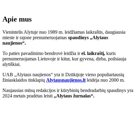
Apie mus
Vienintelis Alytuje nuo 1989 m. leidžiamas laikraštis, daugiausia
mieste ir rajone prenumeruojamas
spaudinys „Alytaus
naujienos“.
To paties pavadinimo bendrovė leidžia ir
el. laikraštį,
kuris
prenumeruojamas Lietuvoje ir kitur, kur gyvena, dirba, poilsiauja
alytiškiai.
UAB „Alytaus naujienos“ yra ir Dzūkijoje vieno populiariausių
žiniasklaidos tinklapių
Alytausnaujienos.lt
leidėja nuo 2000 m.
Naujausias mūsų redakcijos ir kūrybinių bendradarbių spaudinys yra
2024 metais pradėtas leisti
„Alytaus žurnalas“.