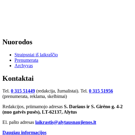
Nuorodos
Straipsniai iš laikraščio
Prenumerata
Archyvas
Kontaktai
Tel.
0 315 51449
(redakcija, žurnalistai). Tel.
0 315 51956
(prenumerata, reklama, skelbimai)
Redakcijos, priimamojo adresas
S. Dariaus ir S. Girėno g. 4-2
(nuo gatvės pusės), LT-62137, Alytus
El. pašto adresas
laikrastis@alytausnaujienos.lt
Daugiau informacijos