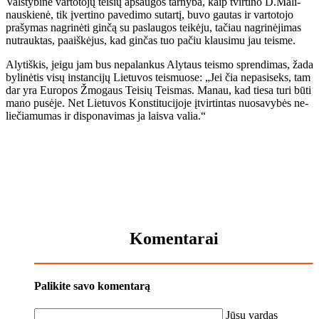
Vals­ty­bi­nė var­to­to­jų tei­sių ap­sau­gos tar­ny­ba, kaip tvir­ti­no D.Ma­li­
naus­kie­nė, tik įver­ti­no pa­ve­di­mo su­tar­tį, bu­vo gau­tas ir var­to­to­jo
pra­šy­mas nag­ri­nė­ti gin­čą su pa­slau­gos tei­kė­ju, ta­čiau nag­ri­nė­ji­mas
nu­trauk­tas, pa­aiš­kė­jus, kad gin­čas tuo pa­čiu klau­si­mu jau teis­me.
Aly­tiš­kis, jei­gu jam bus ne­pa­lan­kus Aly­taus teis­mo spren­di­mas, ža­da
by­li­nė­tis vi­sų ins­tan­ci­jų Lie­tu­vos teis­muo­se: „Jei čia ne­pa­si­seks, tam
dar yra Eu­ro­pos Žmo­gaus Tei­sių Teis­mas. Ma­nau, kad tie­sa tu­ri bū­ti
ma­no pu­sė­je. Net Lie­tu­vos Kon­sti­tu­ci­jo­je įtvir­tin­tas nuo­sa­vy­bės ne­
lie­čia­mu­mas ir dis­po­navimas ja lais­va va­lia.“
Komentarai
Palikite savo komentarą
Jūsų vardas