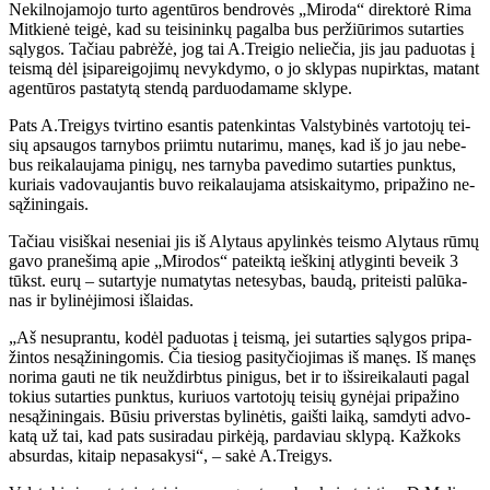
Ne­kil­no­ja­mo­jo tur­to agen­tū­ros ben­dro­vės „Mi­ro­da“ di­rek­to­rė Ri­ma
Mit­kie­nė tei­gė, kad su tei­si­nin­kų pa­gal­ba bus per­žiū­ri­mos su­tar­ties
są­ly­gos. Ta­čiau pa­brė­žė, jog tai A.Trei­gio ne­lie­čia, jis jau pa­duo­tas į
teis­mą dėl įsi­pa­rei­go­ji­mų ne­vyk­dy­mo, o jo skly­pas nu­pirk­tas, ma­tant
agen­tū­ros pa­sta­ty­tą sten­dą par­duo­da­ma­me skly­pe.
Pats A.Trei­gys tvir­ti­no esan­tis pa­ten­kin­tas Vals­ty­bi­nės var­to­to­jų tei­
sių ap­sau­gos tar­ny­bos pri­im­tu nu­ta­ri­mu, ma­nęs, kad iš jo jau ne­be­
bus rei­ka­lau­ja­ma pi­ni­gų, nes tar­ny­ba pa­ve­di­mo su­tar­ties punk­tus,
ku­riais va­do­vau­jan­tis bu­vo rei­ka­lau­ja­ma at­si­skai­ty­mo, pri­pa­ži­no ne­
są­ži­nin­gais.
Ta­čiau vi­siš­kai ne­se­niai jis iš Aly­taus apy­lin­kės teis­mo Aly­taus rū­mų
ga­vo pra­ne­ši­mą apie „Mi­ro­dos“ pa­teik­tą ieš­ki­nį at­ly­gin­ti be­veik 3
tūkst. eu­rų – su­tar­ty­je nu­ma­ty­tas netesybas, bau­dą, pri­teis­ti pa­lū­ka­
nas ir by­li­nė­ji­mo­si iš­lai­das.
„Aš ne­su­pran­tu, ko­dėl pa­duo­tas į teis­mą, jei su­tar­ties są­ly­gos pri­pa­
žin­tos ne­są­ži­nin­go­mis. Čia tie­siog pa­si­ty­čio­ji­mas iš ma­nęs. Iš ma­nęs
no­ri­ma gau­ti ne tik ne­už­dirb­tus pi­ni­gus, bet ir to iš­si­rei­ka­lau­ti pa­gal
to­kius su­tar­ties punk­tus, ku­riuos var­to­to­jų tei­sių gy­nė­jai pri­pa­ži­no
ne­są­ži­nin­gais. Bū­siu pri­vers­tas by­li­nė­tis, gaiš­ti lai­ką, sam­dy­ti ad­vo­
ka­tą už tai, kad pats su­si­ra­dau pir­kė­ją, par­da­viau skly­pą. Kaž­koks
ab­sur­das, ki­taip ne­pa­sa­ky­si“, – sa­kė A.Trei­gys.