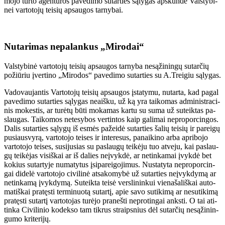
mo­jo tur­to agen­tū­ros pa­ve­di­mo su­tar­ties są­ly­gas ap­skun­dė Vals­ty­bi­
nei var­to­to­jų tei­sių ap­sau­gos tar­ny­bai.
Nu­ta­ri­mas ne­pa­lan­kus „Mi­ro­dai“
Vals­ty­bi­nė var­to­to­jų tei­sių ap­sau­gos tar­ny­ba ne­są­ži­nin­gų su­tar­čių
po­žiū­riu įver­ti­no „Mi­ro­dos“ pa­ve­di­mo su­tar­ties su A.Trei­giu są­ly­gas.
Va­do­vau­jan­tis Var­to­to­jų tei­sių ap­sau­gos įsta­ty­mu, nu­tar­ta, kad pa­gal
pa­ve­di­mo su­tar­ties są­ly­gas ne­aiš­ku, už ką yra tai­ko­mas ad­mi­nist­ra­ci­
nis mo­kes­tis, ar tu­rė­tų bū­ti mo­ka­mas kar­tu su su­ma už su­teik­tas pa­
slau­gas. Tai­ko­mos ne­te­sy­bos ver­tin­tos kaip ga­li­mai ne­pro­por­cin­gos.
Da­lis su­tar­ties są­ly­gų iš es­mės pa­žei­dė su­tar­ties ša­lių tei­sių ir pa­rei­gų
pu­siau­svy­rą, var­to­to­jo tei­ses ir in­te­re­sus, pa­nai­ki­no ar­ba ap­ri­bo­jo
var­to­to­jo tei­ses, su­si­ju­sias su pa­slau­gų tei­kė­ju tuo at­ve­ju, kai pa­slau­
gų tei­kė­jas vi­siš­kai ar iš da­lies ne­įvyk­dė, ar ne­tin­ka­mai įvyk­dė bet
ko­kius su­tar­ty­je nu­ma­ty­tus įsi­pa­rei­go­ji­mus. Nu­sta­ty­ta ne­pro­por­cin­
gai di­de­lė var­to­to­jo ci­vi­li­nė at­sa­ko­my­bė už su­tar­ties ne­įvyk­dy­mą ar
ne­tin­ka­mą įvyk­dy­mą. Su­teik­ta tei­sė ver­sli­nin­kui vie­na­ša­liš­kai au­to­
ma­tiš­kai pra­tęs­ti ter­mi­nuo­tą su­tar­tį, apie sa­vo su­ti­ki­mą ar ne­su­ti­ki­mą
pra­tęs­ti su­tar­tį var­to­to­jas tu­rė­jo pra­neš­ti ne­pro­tin­gai anks­ti. O tai ati­
tin­ka Ci­vi­li­nio ko­dek­so tam tik­rus straips­nius dėl su­tar­čių ne­są­ži­nin­
gu­mo kri­te­ri­jų.