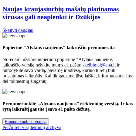
Naujas kraujasiurbių mašalų platinamas
virusas gali neaplenkti ir Dzūkijos
Skaityti daugiau
Popierinė "Alytaus naujienos" laikraščio prenumerata
Norėdami užsiprenumeruoti popierinę "Alytaus naujienos"
laikraščio versiją rašykite mums el. paštu:
skelbimai@ana.lt
ir
nurodykite savo vardą, pavardę ir adresą, kuriuo turėtų būti
pristatomas laikraštis. Kai tik gausime jūsų laišką, informuosime Jus
dėl tolimesnių žingsnių.
Prenumeruokite „Alytaus naujienos” elektroninę versiją. Ir kas
rytą laikraštį gausite į savo el. pašto dėžutę.
Prenumeruoti el. versiją
Peržiūrėti visą leidinių archyvą