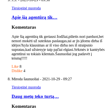
Tiesioginė nuoroda
Apie šią agentūrą tik…
Komentaras
Apie šią agentūrą tik geriausi žodžiai,pilietis nori parduot,bet
nenori mokėti už suteiktas paslaugas,tai ar jis įdomu dirba iš
idėjos?kyla klausimas ar iš viso dirba nes iš straipsnio
supratau,kad užsienyje taip pačiai elgiasi.Sėkmės ir kantrybės
agentūrai su tokiais klientais.Šaunuoliai jog padavėt į
teismą!!!!!
Like
8
Dislike
4
Miroda šaunuoliai
- 2021-10-29 - 09:27
Tiesioginė nuoroda
Daug metų teko turtą…
Komentaras