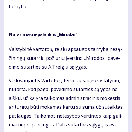
tar­ny­bai.
Nu­ta­ri­mas ne­pa­lan­kus „Mi­ro­dai“
Vals­ty­bi­nė var­to­to­jų tei­sių ap­sau­gos tar­ny­ba ne­są­
ži­nin­gų su­tar­čių po­žiū­riu įver­ti­no „Mi­ro­dos“ pa­ve­
di­mo su­tar­ties su A.Trei­giu są­ly­gas.
Va­do­vau­jan­tis Var­to­to­jų tei­sių ap­sau­gos įsta­ty­mu,
nu­tar­ta, kad pa­gal pa­ve­di­mo su­tar­ties są­ly­gas ne­
aiš­ku, už ką yra tai­ko­mas ad­mi­nist­ra­ci­nis mo­kes­tis,
ar tu­rė­tų bū­ti mo­ka­mas kar­tu su su­ma už su­teik­tas
pa­slau­gas. Tai­ko­mos ne­te­sy­bos ver­tin­tos kaip ga­li­
mai ne­pro­por­cin­gos. Da­lis su­tar­ties są­ly­gų iš es­