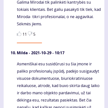
Galima Mirodai tik palinkėti kantrybės su
tokiais klientais. Bet galiu pasakyti tik tiek, kad
Miroda- tikri profesionalai, o ne apgavikai.
Sėkmės jiems.
11
5
Milda
- 2021-10-29 - 10:17
Asmeniškai esu susidūrusi su šia įmone ir
Komentaras
paliko profesionalų įspūdį, padėjo susigaudyt
visuose dokumentuose, biuriokratiniuose
reikaluose, atrodė, kad buvo skirta daug laiko
ir darbo mano objekto pardavimui, už tai
dėkinga esu, rezultatas pasiektas. Bet čia
panašu, kad kažkas nenori susimokėti už