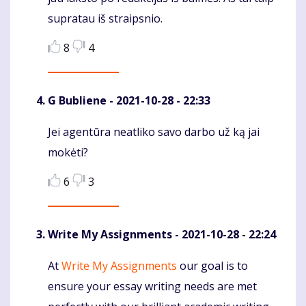
supratau iš straipsnio.
8
4
G Bubliene
- 2021-10-28 - 22:33
Jei agentūra neatliko savo darbo už ką jai
Komentaras
mokėti?
6
3
Write My Assignments
- 2021-10-28 - 22:24
At
Write My Assignments
our goal is to
Komentaras
ensure your essay writing needs are met