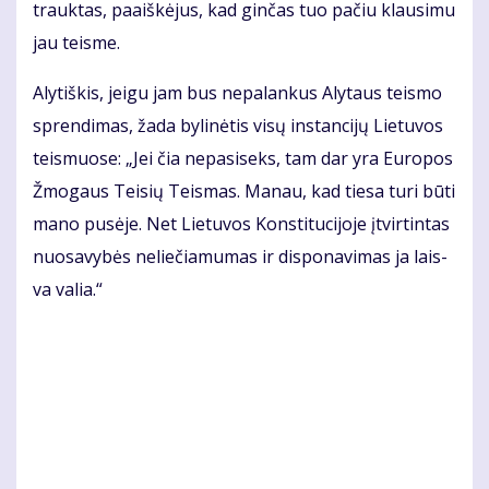
trauk­tas, pa­aiš­kė­jus, kad gin­čas tuo pa­čiu klau­si­mu
jau teis­me.
Aly­tiš­kis, jei­gu jam bus ne­pa­lan­kus Aly­taus teis­mo
spren­di­mas, ža­da by­li­nė­tis vi­sų ins­tan­ci­jų Lie­tu­vos
teis­muo­se: „Jei čia ne­pa­si­seks, tam dar yra Eu­ro­pos
Žmo­gaus Tei­sių Teis­mas. Ma­nau, kad tie­sa tu­ri bū­ti
ma­no pu­sė­je. Net Lie­tu­vos Kon­sti­tu­ci­jo­je įtvir­tin­tas
nuo­sa­vy­bės ne­lie­čia­mu­mas ir dis­po­navimas ja lais­
va va­lia.“