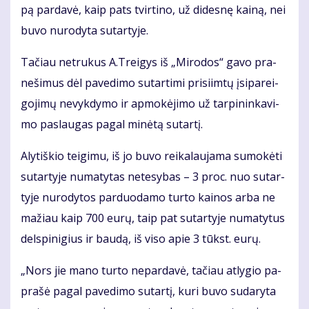
pą par­da­vė, kaip pats tvir­ti­no, už di­des­nę kai­ną, nei
bu­vo nu­ro­dy­ta su­tar­ty­je.
Ta­čiau ne­tru­kus A.Trei­gys iš „Mi­ro­dos“ ga­vo pra­
ne­ši­mus dėl pa­ve­di­mo su­tar­ti­mi pri­si­im­tų įsi­pa­rei­
go­ji­mų ne­vyk­dy­mo ir ap­mo­kė­ji­mo už tar­pi­nin­ka­vi­
mo pa­slau­gas pa­gal mi­nė­tą su­tar­tį.
Aly­tiš­kio tei­gi­mu, iš jo bu­vo rei­ka­lau­ja­ma su­mo­kė­ti
su­tar­ty­je nu­ma­ty­tas ne­te­sy­bas – 3 proc. nuo su­tar­
ty­je nu­ro­dy­tos par­duo­da­mo tur­to kai­nos ar­ba ne
ma­žiau kaip 700 eu­rų, taip pat su­tar­ty­je nu­ma­ty­tus
dels­pi­ni­gius ir bau­dą, iš vi­so apie 3 tūkst. eu­rų.
„Nors jie ma­no tur­to ne­par­da­vė, ta­čiau at­ly­gio pa­
pra­šė pa­gal pa­ve­di­mo su­tar­tį, ku­ri bu­vo su­da­ry­ta