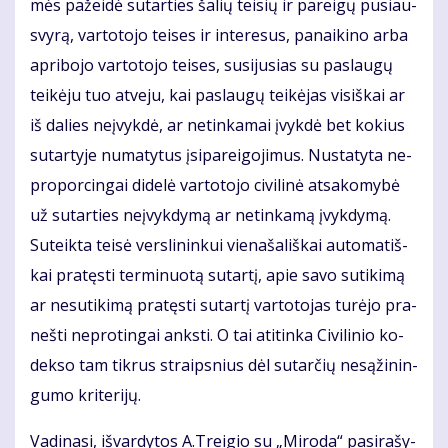
mės pa­žei­dė su­tar­ties ša­lių tei­sių ir pa­rei­gų pu­siau­
svy­rą, var­to­to­jo tei­ses ir in­te­re­sus, pa­nai­ki­no ar­ba
ap­ri­bo­jo var­to­to­jo tei­ses, su­si­ju­sias su pa­slau­gų
tei­kė­ju tuo at­ve­ju, kai pa­slau­gų tei­kė­jas vi­siš­kai ar
iš da­lies ne­įvyk­dė, ar ne­tin­ka­mai įvyk­dė bet ko­kius
su­tar­ty­je nu­ma­ty­tus įsi­pa­rei­go­ji­mus. Nu­sta­ty­ta ne­
pro­por­cin­gai di­de­lė var­to­to­jo ci­vi­li­nė at­sa­ko­my­bė
už su­tar­ties ne­įvyk­dy­mą ar ne­tin­ka­mą įvyk­dy­mą.
Su­teik­ta tei­sė ver­sli­nin­kui vie­na­ša­liš­kai au­to­ma­tiš­
kai pra­tęs­ti ter­mi­nuo­tą su­tar­tį, apie sa­vo su­ti­ki­mą
ar ne­su­ti­ki­mą pra­tęs­ti su­tar­tį var­to­to­jas tu­rė­jo pra­
neš­ti ne­pro­tin­gai anks­ti. O tai ati­tin­ka Ci­vi­li­nio ko­
dek­so tam tik­rus straips­nius dėl su­tar­čių ne­są­ži­nin­
gu­mo kri­te­ri­jų.
Va­di­na­si, iš­var­dy­tos A.Trei­gio su „Mi­ro­da“ pa­si­ra­šy­