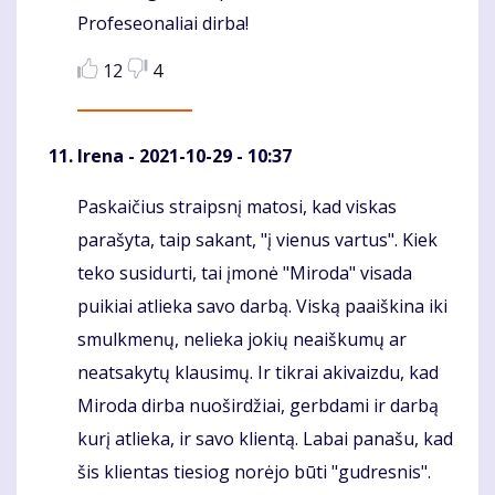
Profeseonaliai dirba!
12
4
Irena
- 2021-10-29 - 10:37
Paskaičius straipsnį matosi, kad viskas
Komentaras
parašyta, taip sakant, "į vienus vartus". Kiek
teko susidurti, tai įmonė "Miroda" visada
puikiai atlieka savo darbą. Viską paaiškina iki
smulkmenų, nelieka jokių neaiškumų ar
neatsakytų klausimų. Ir tikrai akivaizdu, kad
Miroda dirba nuoširdžiai, gerbdami ir darbą
kurį atlieka, ir savo klientą. Labai panašu, kad
šis klientas tiesiog norėjo būti "gudresnis".