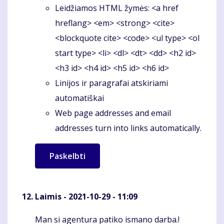
Leidžiamos HTML žymės: <a href
hreflang> <em> <strong> <cite>
<blockquote cite> <code> <ul type> <ol
start type> <li> <dl> <dt> <dd> <h2 id>
<h3 id> <h4 id> <h5 id> <h6 id>
Linijos ir paragrafai atskiriami
automatiškai
Web page addresses and email
addresses turn into links automatically.
Laimis
- 2021-10-29 - 11:09
Man si agentura patiko ismano darba.!
Komentaras