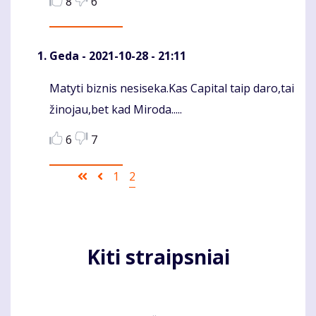
8
6
Geda
- 2021-10-28 - 21:11
Matyti biznis nesiseka.Kas Capital taip daro,tai
Komentaras
žinojau,bet kad Miroda.....
6
7
Pagination
First
Ankstesnis
Puslapis
1
Current
2
page
puslapis
page
Kiti straipsniai