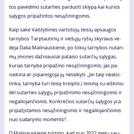
tos pa­ve­di­mo su­tar­ties par­duo­ti skly­pą kai ku­rios
są­ly­gos pri­pa­žin­tos ne­są­ži­nin­go­mis.
Kaip sa­kė Vals­ty­bi­nės var­to­to­jų tei­sių ap­sau­gos
tar­ny­bos Tarp­tau­ti­nių ir vie­šų­jų ry­šių sky­riaus ve­
dė­ja Da­lia Ma­li­naus­kie­nė, po to­kių tar­ny­bos nu­ta­ri­
mų įmo­nės daž­niau­siai pa­tai­so su­tar­čių są­ly­gas,
ku­rias tar­ny­ba pri­pa­ži­no ne­są­ži­nin­go­mis, jas pa­
nai­ki­na ar įsi­pa­rei­go­ja jų ne­tai­ky­ti: „Jei taip ne­at­si­
tin­ka, tar­ny­ba tu­ri tei­sę kreip­tis į teis­mą su ieš­ki­niu
dėl su­tar­ties są­ly­gų pri­pa­ži­ni­mo ne­są­ži­nin­go­mis ir
ne­ga­lio­jan­čio­mis. Kon­kre­čios su­tar­čių są­ly­gos yra
pri­pa­žįs­ta­mos ne­są­ži­nin­go­mis ir ne­ga­lio­jan­čio­mis
nuo su­da­ry­mo mo­men­to“.
D.Ma­li­naus­kie­nė tvir­ti­no, kad nuo 2022 me­tų sau­