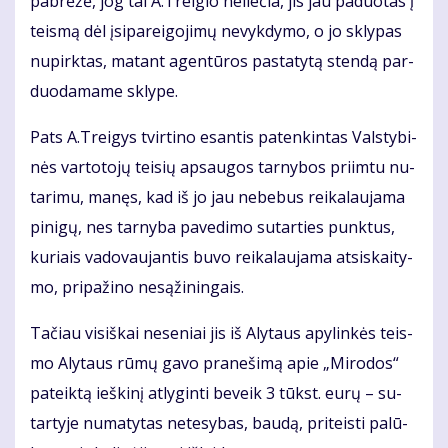
pa­brė­žė, jog tai A.Trei­gio ne­lie­čia, jis jau pa­duo­tas į
teis­mą dėl įsi­pa­rei­go­ji­mų ne­vyk­dy­mo, o jo skly­pas
nu­pirk­tas, ma­tant agen­tū­ros pa­sta­ty­tą sten­dą par­
duo­da­ma­me skly­pe.
Pats A.Trei­gys tvir­ti­no esan­tis pa­ten­kin­tas Vals­ty­bi­
nės var­to­to­jų tei­sių ap­sau­gos tar­ny­bos pri­im­tu nu­
ta­ri­mu, ma­nęs, kad iš jo jau ne­be­bus rei­ka­lau­ja­ma
pi­ni­gų, nes tar­ny­ba pa­ve­di­mo su­tar­ties punk­tus,
ku­riais va­do­vau­jan­tis bu­vo rei­ka­lau­ja­ma at­si­skai­ty­
mo, pri­pa­ži­no ne­są­ži­nin­gais.
Ta­čiau vi­siš­kai ne­se­niai jis iš Aly­taus apy­lin­kės teis­
mo Aly­taus rū­mų ga­vo pra­ne­ši­mą apie „Mi­ro­dos“
pa­teik­tą ieš­ki­nį at­ly­gin­ti be­veik 3 tūkst. eu­rų – su­
tar­ty­je nu­ma­ty­tas netesybas, bau­dą, pri­teis­ti pa­lū­