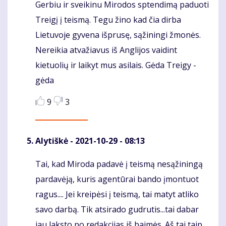
Gerbiu ir sveikinu Mirodos sptendimą paduoti
Treigį į teismą. Tegu žino kad čia dirba
Lietuvoje gyvena išprusę, sąžiningi žmonės.
Nereikia atvažiavus iš Anglijos vaidint
kietuolių ir laikyt mus asilais. Gėda Treigy -
gėda
9
3
Alytiškė
- 2021-10-29 - 08:13
Tai, kad Miroda padavė į teismą nesąžiningą
Komentaras
pardavėją, kuris agentūrai bando įmontuot
ragus.... Jei kreipėsi į teismą, tai matyt atliko
savo darbą. Tik atsirado gudrutis...tai dabar
jau laksto po redakcijas iš baimės. Aš tai taip