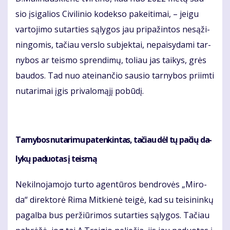
sio įsi­ga­lios Ci­vi­li­nio ko­dek­so pa­kei­ti­mai, – jei­gu
var­to­ji­mo su­tar­ties są­ly­gos jau pri­pa­žin­tos ne­są­ži­
nin­go­mis, ta­čiau ver­slo sub­jek­tai, ne­pai­sy­da­mi tar­
ny­bos ar teis­mo spren­di­mų, to­liau jas tai­kys, grės
bau­dos. Tad nuo at­ei­nan­čio sau­sio tar­ny­bos pri­im­ti
nu­ta­ri­mai įgis pri­va­lo­mą­jį po­bū­dį.
Tar­ny­bos nu­ta­ri­mu pa­ten­kin­tas, ta­čiau dėl tų pa­čių da­
ly­kų pa­duo­tas į teis­mą
Ne­kil­no­ja­mo­jo tur­to agen­tū­ros ben­dro­vės „Mi­ro­
da“ di­rek­to­rė Ri­ma Mit­kie­nė tei­gė, kad su tei­si­nin­kų
pa­gal­ba bus per­žiū­ri­mos su­tar­ties są­ly­gos. Ta­čiau