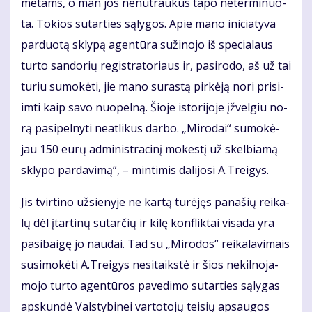
me­tams, o man jos ne­nu­trau­kus ta­po ne­ter­mi­nuo­
ta. To­kios su­tar­ties są­ly­gos. Apie ma­no ini­cia­ty­va
par­duo­tą skly­pą agen­tū­ra su­ži­no­jo iš spe­cia­laus
tur­to san­do­rių re­gist­ra­to­riaus ir, pa­si­ro­do, aš už tai
tu­riu su­mo­kė­ti, jie ma­no su­ras­tą pir­kė­ją no­ri pri­si­
im­ti kaip sa­vo nuo­pel­ną. Šio­je is­to­ri­jo­je įžvel­giu no­
rą pa­si­pel­ny­ti ne­at­li­kus dar­bo. „Mi­ro­dai“ su­mo­kė­
jau 150 eu­rų ad­mi­nist­ra­ci­nį mo­kes­tį už skel­bia­mą
skly­po par­da­vi­mą“, – min­ti­mis da­li­jo­si A.Trei­gys.
Jis tvir­ti­no už­sie­ny­je ne kar­tą tu­rė­jęs pa­na­šių rei­ka­
lų dėl įtar­ti­nų su­tar­čių ir ki­lę kon­flik­tai vi­sa­da yra
pa­si­bai­gę jo nau­dai. Tad su „Mi­ro­dos“ rei­ka­la­vi­mais
su­si­mo­kė­ti A.Trei­gys ne­si­taiks­tė ir šios ne­kil­no­ja­
mo­jo tur­to agen­tū­ros pa­ve­di­mo su­tar­ties są­ly­gas
ap­skun­dė Vals­ty­bi­nei var­to­to­jų tei­sių ap­sau­gos