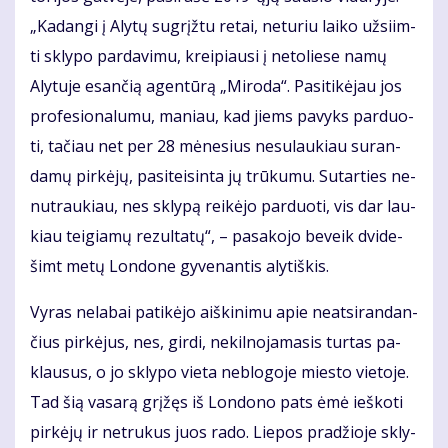
„Ka­dan­gi į Aly­tų su­grįž­tu re­tai, ne­tu­riu lai­ko už­si­im­
ti skly­po par­da­vi­mu, krei­piau­si į ne­to­lie­se na­mų
Aly­tu­je esan­čią agen­tū­rą „Mi­ro­da“. Pa­si­ti­kė­jau jos
pro­fe­sio­na­lu­mu, ma­niau, kad jiems pa­vyks par­duo­
ti, ta­čiau net per 28 mė­ne­sius ne­su­lau­kiau su­ran­
da­mų pir­kė­jų, pa­si­tei­sin­ta jų trū­ku­mu. Su­tar­ties ne­
nu­trau­kiau, nes skly­pą rei­kė­jo par­duo­ti, vis dar lau­
kiau tei­gia­mų re­zul­ta­tų“, – pa­sa­ko­jo be­veik dvi­de­
šimt me­tų Lon­do­ne gy­ve­nan­tis aly­tiš­kis.
Vy­ras ne­la­bai pa­ti­kė­jo aiš­ki­ni­mu apie ne­at­si­ran­dan­
čius pir­kė­jus, nes, gir­di, ne­kil­no­ja­ma­sis tur­tas pa­
klau­sus, o jo skly­po vie­ta ne­blo­go­je mies­to vie­to­je.
Tad šią va­sa­rą grį­žęs iš Lon­do­no pats ėmė ieš­ko­ti
pir­kė­jų ir ne­tru­kus juos ra­do. Lie­pos pra­džio­je skly­