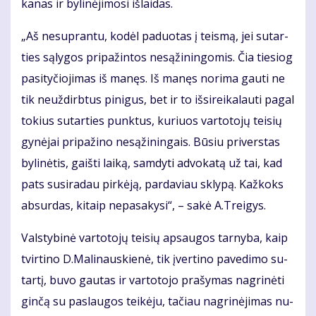
ka­nas ir by­li­nė­ji­mo­si iš­lai­das.
„Aš ne­su­pran­tu, ko­dėl pa­duo­tas į teis­mą, jei su­tar­
ties są­ly­gos pri­pa­žin­tos ne­są­ži­nin­go­mis. Čia tie­siog
pa­si­ty­čio­ji­mas iš ma­nęs. Iš ma­nęs no­ri­ma gau­ti ne
tik ne­už­dirb­tus pi­ni­gus, bet ir to iš­si­rei­ka­lau­ti pa­gal
to­kius su­tar­ties punk­tus, ku­riuos var­to­to­jų tei­sių
gy­nė­jai pri­pa­ži­no ne­są­ži­nin­gais. Bū­siu pri­vers­tas
by­li­nė­tis, gaiš­ti lai­ką, sam­dy­ti ad­vo­ka­tą už tai, kad
pats su­si­ra­dau pir­kė­ją, par­da­viau skly­pą. Kaž­koks
ab­sur­das, ki­taip ne­pa­sa­ky­si“, – sa­kė A.Trei­gys.
Vals­ty­bi­nė var­to­to­jų tei­sių ap­sau­gos tar­ny­ba, kaip
tvir­ti­no D.Ma­li­naus­kie­nė, tik įver­ti­no pa­ve­di­mo su­
tar­tį, bu­vo gau­tas ir var­to­to­jo pra­šy­mas nag­ri­nė­ti
gin­čą su pa­slau­gos tei­kė­ju, ta­čiau nag­ri­nė­ji­mas nu­