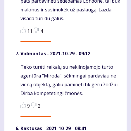
pats pardavinėti sėdėdamas Londone, tai būk
malonus ir susimokėk už paslaugą. Lazda
visada turi du galus.
11
4
Vidmantas
- 2021-10-29 - 09:12
Teko turėti reikalų su nekilnojamojo turto
Komentaras
agentūra "Miroda", sėkmingai pardaviau ne
vieną objektą, galiu paminėti tik geru žodžiu.
Dirba kompetetingi žmonės.
9
2
Kaktusas
- 2021-10-29 - 08:41