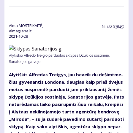
Alma MOSTEIKAITĖ,
Nr.
122 (13645)
alma@ana.lt
2021-10-28
Alytiškio Alfredo Treigio parduotas sklypas Dzūkijos sostinėje,
Sanatorijos gatvėje.
Aly­tiš­kis Al­fre­das Trei­gys, jau be­veik du de­šimt­me­
čius gy­ve­nan­tis Lon­do­ne, dau­giau kaip prieš dve­jus
me­tus nu­spren­dė par­duo­ti jam pri­klau­san­tį že­mės
skly­pą Dzū­ki­jos sos­ti­nė­je, Sa­na­to­ri­jos gat­vė­je. Pats
ne­tu­rė­da­mas lai­ko pa­si­rū­pin­ti šiuo rei­ka­lu, krei­pė­si
į Aly­taus ne­kil­no­ja­mo­jo tur­to agen­tū­rą ben­dro­vę
„Mi­ro­da“, – su ja su­da­rė pa­ve­di­mo su­tar­tį par­duo­ti
skly­pą. Kaip sa­ko aly­tiš­kis, agen­tū­ra skly­po ne­par­