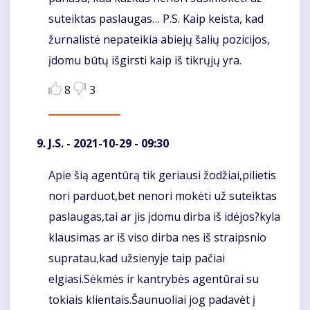
suteiktas paslaugas… P.S. Kaip keista, kad
žurnalistė nepateikia abiejų šalių pozicijos,
įdomu būtų išgirsti kaip iš tikrųjų yra.
8
3
J.S.
- 2021-10-29 - 09:30
Apie šią agentūrą tik geriausi žodžiai,pilietis
Komentaras
nori parduot,bet nenori mokėti už suteiktas
paslaugas,tai ar jis įdomu dirba iš idėjos?kyla
klausimas ar iš viso dirba nes iš straipsnio
supratau,kad užsienyje taip pačiai
elgiasi.Sėkmės ir kantrybės agentūrai su
tokiais klientais.Šaunuoliai jog padavėt į