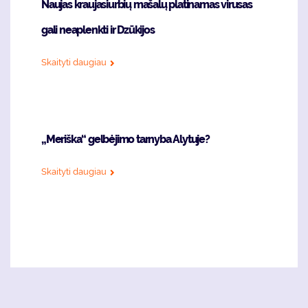
Naujas kraujasiurbių mašalų platinamas virusas
gali neaplenkti ir Dzūkijos
Skaityti daugiau
„Meriška“ gelbėjimo tarnyba Alytuje?
Skaityti daugiau