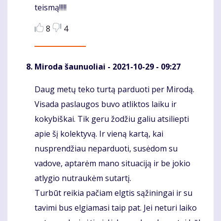
teismą!!!!!
8
4
Miroda šaunuoliai
- 2021-10-29 - 09:27
Daug metų teko turtą parduoti per Mirodą.
Komentaras
Visada paslaugos buvo atliktos laiku ir
kokybiškai. Tik geru žodžiu galiu atsiliepti
apie šį kolektyvą. Ir vieną kartą, kai
nusprendžiau neparduoti, susėdom su
vadove, aptarėm mano situaciją ir be jokio
atlygio nutraukėm sutartį.
Turbūt reikia pačiam elgtis sąžiningai ir su
tavimi bus elgiamasi taip pat. Jei neturi laiko