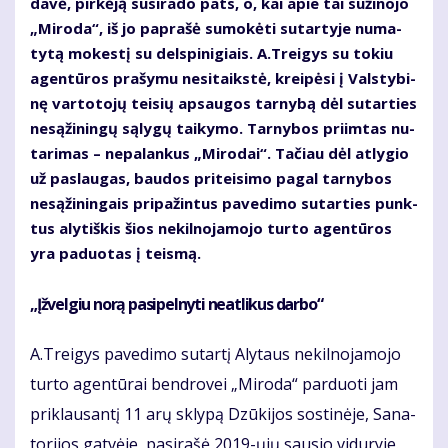
da­vė, pir­kė­ją su­si­ra­do pats, o, kai apie tai su­ži­no­jo
„Mi­ro­da“, iš jo pa­pra­šė su­mo­kė­ti su­tar­ty­je nu­ma­
ty­tą mo­kes­tį su dels­pi­ni­giais. A.Trei­gys su to­kiu
agen­tū­ros pra­šy­mu ne­si­taiks­tė, krei­pė­si į Vals­ty­bi­
nę var­to­to­jų tei­sių ap­sau­gos tar­ny­bą dėl su­tar­ties
ne­są­ži­nin­gų są­ly­gų tai­ky­mo. Tar­ny­bos pri­im­tas nu­
ta­ri­mas – ne­pa­lan­kus „Mi­ro­dai“. Ta­čiau dėl at­ly­gio
už pa­slau­gas, bau­dos pri­tei­si­mo pa­gal tar­ny­bos
ne­są­ži­nin­gais pri­pa­žin­tus pa­ve­di­mo su­tar­ties punk­
tus aly­tiš­kis šios ne­kil­no­ja­mo­jo tur­to agen­tū­ros
yra pa­duo­tas į teis­mą.
„Įžvel­giu no­rą pa­si­pel­ny­ti ne­at­li­kus dar­bo“
A.Trei­gys pa­ve­di­mo su­tar­tį Aly­taus ne­kil­no­ja­mo­jo
tur­to agen­tū­rai ben­dro­vei „Mi­ro­da“ par­duo­ti jam
pri­klau­san­tį 11 arų skly­pą Dzū­ki­jos sos­ti­nė­je, Sa­na­
to­ri­jos gat­vė­je, pa­si­ra­šė 2019-ųjų sau­sio vi­du­ry­je.