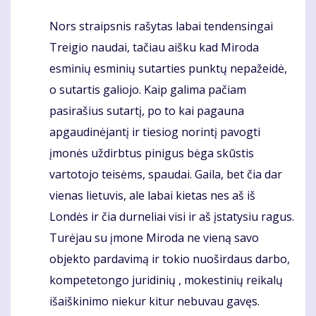
Nors straipsnis rašytas labai tendensingai
Komentaras
Treigio naudai, tačiau aišku kad Miroda
esminių esminių sutarties punktų nepažeidė,
o sutartis galiojo. Kaip galima pačiam
pasirašius sutartį, po to kai pagauna
apgaudinėjantį ir tiesiog norintį pavogti
įmonės uždirbtus pinigus bėga skūstis
vartotojo teisėms, spaudai. Gaila, bet čia dar
vienas lietuvis, ale labai kietas nes aš iš
Londės ir čia durneliai visi ir aš įstatysiu ragus.
Turėjau su įmone Miroda ne vieną savo
objekto pardavimą ir tokio nuoširdaus darbo,
kompetetongo juridinių , mokestinių reikalų
išaiškinimo niekur kitur nebuvau gavęs.