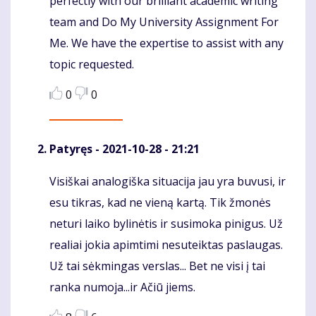
perfectly with our brilliant academic writing
team and Do My University Assignment For
Me. We have the expertise to assist with any
topic requested.
0
0
Patyręs
- 2021-10-28 - 21:21
Visiškai analogiška situacija jau yra buvusi, ir
Komentaras
esu tikras, kad ne vieną kartą. Tik žmonės
neturi laiko bylinėtis ir susimoka pinigus. Už
realiai jokia apimtimi nesuteiktas paslaugas.
Už tai sėkmingas verslas... Bet ne visi į tai
ranka numoja...ir Ačiū jiems.