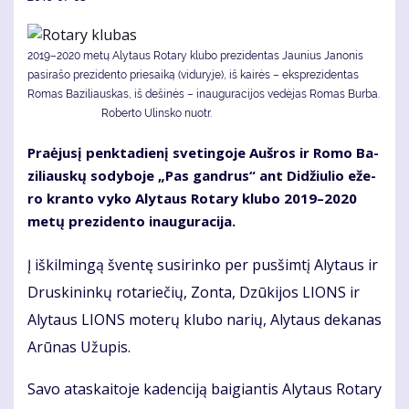
2019–2020 metų Alytaus Rotary klubo prezidentas Jaunius Janonis
pasirašo prezidento priesaiką (viduryje), iš kairės – eksprezidentas
Romas Baziliauskas, iš dešinės – inauguracijos vedėjas Romas Burba.
Roberto Ulinsko nuotr.
Pra­ėju­sį penk­ta­die­nį sve­tin­go­je Auš­ros ir Ro­mo Ba­
zi­liaus­kų so­dy­bo­je „Pas gan­drus“ ant Di­džiu­lio eže­
ro kran­to vy­ko Aly­taus Ro­ta­ry klu­bo 2019–2020
me­tų pre­zi­den­to inau­gu­ra­ci­ja.
Į iš­kil­min­gą šven­tę su­si­rin­ko per pus­šim­tį Aly­taus ir
Drus­ki­nin­kų ro­ta­rie­čių, Zon­ta, Dzū­ki­jos LIONS ir
Aly­taus LIONS mo­te­rų klu­bo na­rių, Aly­taus de­ka­nas
Arū­nas Už­upis.
Sa­vo ata­skai­to­je ka­den­ci­ją bai­gian­tis Aly­taus Ro­ta­ry