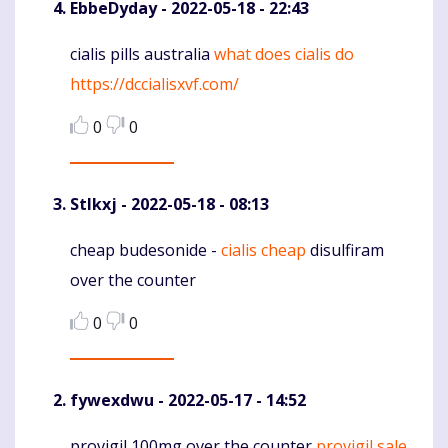
EbbeDyday
- 2022-05-18 - 22:43
cialis pills australia
what does cialis do
Komentaras
https://dccialisxvf.com/
0
0
Stlkxj
- 2022-05-18 - 08:13
cheap budesonide -
cialis cheap
disulfiram
Komentaras
over the counter
0
0
fywexdwu
- 2022-05-17 - 14:52
provigil 100mg over the counter
provigil sale