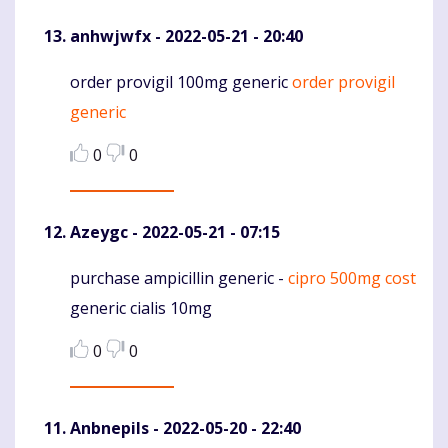
anhwjwfx
- 2022-05-21 - 20:40
order provigil 100mg generic
order provigil
Komentaras
generic
0
0
Azeygc
- 2022-05-21 - 07:15
purchase ampicillin generic -
cipro 500mg cost
Komentaras
generic cialis 10mg
0
0
Anbnepils
- 2022-05-20 - 22:40