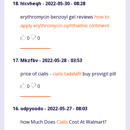
hlcvheqh
- 2022-05-30 - 08:28
erythromycin benzoyl gel reviews
how to
Komentaras
apply erythromycin ophthalmic ointment
0
0
Mkzfbv
- 2022-05-28 - 03:53
price of cialis -
cialis tadalafil
buy provigil pill
Komentaras
0
0
odpyoodo
- 2022-05-27 - 08:03
how Much Does
Cialis
Cost At Walmart?
Komentaras