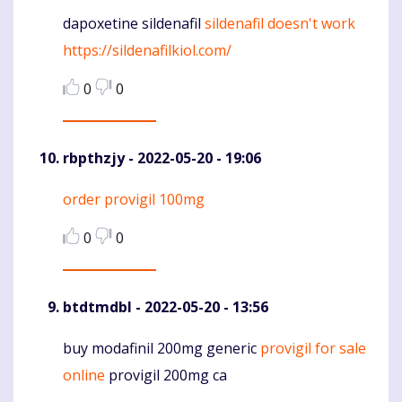
dapoxetine sildenafil
sildenafil doesn't work
Komentaras
https://sildenafilkiol.com/
0
0
rbpthzjy
- 2022-05-20 - 19:06
order provigil 100mg
Komentaras
0
0
btdtmdbl
- 2022-05-20 - 13:56
buy modafinil 200mg generic
provigil for sale
Komentaras
online
provigil 200mg ca