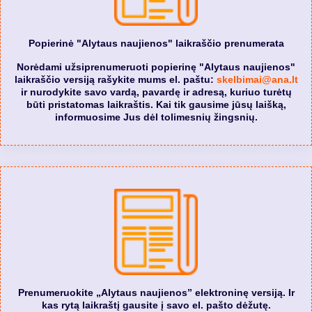
Popierinė "Alytaus naujienos" laikraščio prenumerata
Norėdami užsiprenumeruoti popierinę "Alytaus naujienos"
laikraščio versiją rašykite mums el. paštu:
skelbimai@ana.lt
ir nurodykite savo vardą, pavardę ir adresą, kuriuo turėtų
būti pristatomas laikraštis. Kai tik gausime jūsų laišką,
informuosime Jus dėl tolimesnių žingsnių.
Prenumeruokite „Alytaus naujienos” elektroninę versiją. Ir
kas rytą laikraštį gausite į savo el. pašto dėžutę.