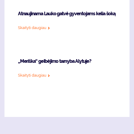
Atnaujinama Lauko gatvė gyventojams kelia šoką
Skaityti daugiau
„Meriška“ gelbėjimo tarnyba Alytuje?
Skaityti daugiau