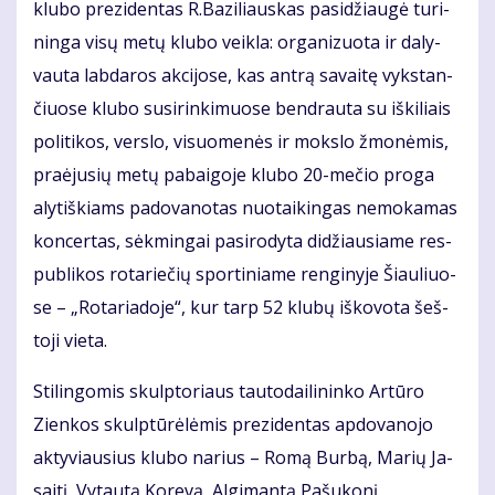
klu­bo pre­zi­den­tas R.Ba­zi­liaus­kas pa­si­džiau­gė tu­ri­
nin­ga vi­sų me­tų klu­bo veik­la: or­ga­ni­zuo­ta ir da­ly­
vau­ta lab­da­ros ak­ci­jo­se, kas an­trą sa­vai­tę vyks­tan­
čiuo­se klu­bo su­si­rin­ki­muo­se ben­drau­ta su iš­ki­liais
po­li­ti­kos, ver­slo, vi­suo­me­nės ir moks­lo žmo­nė­mis,
pra­ėju­sių me­tų pa­bai­go­je klu­bo 20-me­čio pro­ga
aly­tiš­kiams pa­do­va­no­tas nuo­tai­kin­gas ne­mo­ka­mas
kon­cer­tas, sėk­min­gai pa­si­ro­dy­ta di­džiau­sia­me res­
pub­li­kos ro­ta­rie­čių spor­ti­nia­me ren­gi­ny­je Šiau­liuo­
se – „Ro­ta­ria­do­je“, kur tarp 52 klu­bų iš­ko­vo­ta šeš­
to­ji vie­ta.
Sti­lin­go­mis skulp­to­riaus tau­to­dai­li­nin­ko Ar­tū­ro
Zien­kos skulp­tū­rė­lė­mis pre­zi­den­tas ap­do­va­no­jo
ak­ty­viau­sius klu­bo na­rius – Ro­mą Bur­bą, Ma­rių Ja­
sai­tį, Vy­tau­tą Ko­re­vą, Al­gi­man­tą Pa­šu­ko­nį.