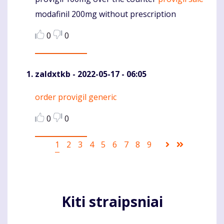
Komentaras
modafinil 200mg without prescription
0
0
zaldxtkb
- 2022-05-17 - 06:05
order provigil generic
Komentaras
0
0
Pagination
Current
1
Puslapis
2
Puslapis
3
Puslapis
4
Puslapis
5
Puslapis
6
Puslapis
7
Puslapis
8
Puslapis
9
Sekantis
Last
page
puslapis
page
Kiti straipsniai