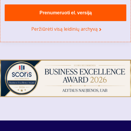
Prenumeruoti el. versiją
Peržiūrėti visą leidinių archyvą