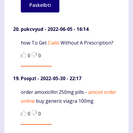
pukcvyud
- 2022-06-05 - 16:14
how To Get
Cialis
Without A Prescription?
Komentaras
0
0
Psopzl
- 2022-05-30 - 22:17
order amoxicillin 250mg pills -
amoxil order
Komentaras
online
buy generic viagra 100mg
0
0