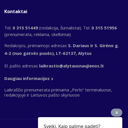
Kontaktai
Tel.
0 315 51449
(redakcija, žurnalistai). Tel.
0 315 51956
(prenumerata, reklama, skelbimai)
Redakcijos, priimamojo adresas
S. Dariaus ir S. Girėno g.
4-2 (nuo gatvės pusės), LT-62137, Alytus
El. pašto adresas
laikrastis@alytausnaujienos.lt
Daugiau informacijos
Laikraščio prenumerata priimama „Perlo“ terminaluose,
redakcijoje ir Lietuvos pašto skyriuose
Sveiki. Kaip galime padėti?