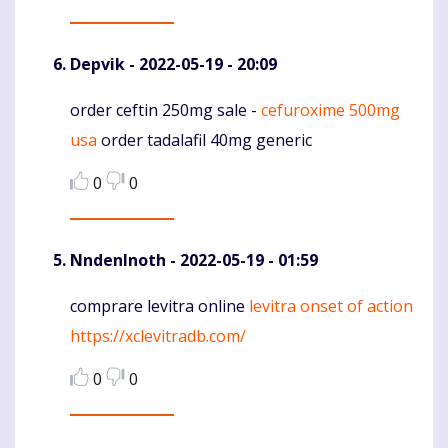
Depvik
- 2022-05-19 - 20:09
order ceftin 250mg sale -
cefuroxime 500mg
Komentaras
usa
order tadalafil 40mg generic
0
0
NndenInoth
- 2022-05-19 - 01:59
comprare levitra online
levitra onset of action
Komentaras
https://xclevitradb.com/
0
0