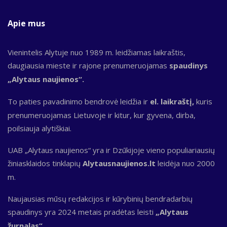
Apie mus
Vienintelis Alytuje nuo 1989 m. leidžiamas laikraštis,
daugiausia mieste ir rajone prenumeruojamas
spaudinys
„Alytaus naujienos“.
To paties pavadinimo bendrovė leidžia ir
el. laikraštį,
kuris
prenumeruojamas Lietuvoje ir kitur, kur gyvena, dirba,
poilsiauja alytiškiai.
UAB „Alytaus naujienos“ yra ir Dzūkijoje vieno populiariausių
žiniasklaidos tinklapių
Alytausnaujienos.lt
leidėja nuo 2000
m.
Naujausias mūsų redakcijos ir kūrybinių bendradarbių
spaudinys yra 2024 metais pradėtas leisti
„Alytaus
žurnalas“.