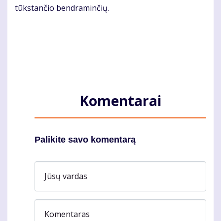
tūks­tan­čio ben­dra­min­čių.
Komentarai
Palikite savo komentarą
Jūsų vardas
Komentaras