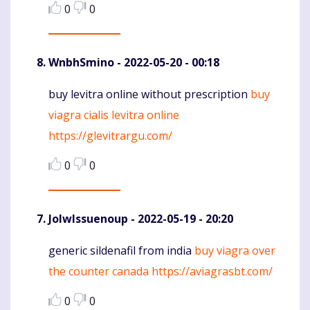
0
0
WnbhSmino
- 2022-05-20 - 00:18
buy levitra online without prescription
buy
Komentaras
viagra cialis levitra online
https://glevitrargu.com/
0
0
JolwIssuenoup
- 2022-05-19 - 20:20
generic sildenafil from india
buy viagra over
Komentaras
the counter canada
https://aviagrasbt.com/
0
0