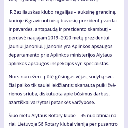
R.Ba­zi­liaus­kas klu­bo re­ga­li­jas – auk­si­nę gran­di­nę,
ku­rio­je iš­gra­vi­ruo­ti vi­sų bu­vu­sių pre­zi­den­tų var­dai
ir pa­var­dės, ant­spau­dą ir pre­zi­den­to skam­bu­tį –
per­da­vė nau­ja­jam 2019–2020 me­tų pre­zi­den­tui
Jauniui Ja­no­niui. J.Ja­no­nis yra Ap­lin­kos ap­sau­gos
de­par­ta­men­to prie Ap­lin­kos mi­nis­te­ri­jos Aly­taus
ap­lin­kos ap­sau­gos ins­pek­ci­jos vyr. spe­cia­lis­tas.
Nors nuo eže­ro pū­tė gū­sin­gas vė­jas, so­dy­bą sve­
čiai pa­li­ko tik sau­lei lei­džian­tis: ska­nau­ta pui­ki žvė­
rie­nos sriu­ba, dis­ku­tuo­ta apie bū­si­mus dar­bus,
azar­tiš­kai var­žy­ta­si pe­tan­kės var­žy­bo­se.
Šiuo me­tu Aly­taus Ro­ta­ry klu­be – 35 nuo­la­ti­niai na­
riai. Lie­tu­vo­je 56 Ro­ta­ry klu­bai vie­ni­ja per pus­an­tro