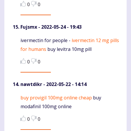
0
0
Fujsmx
- 2022-05-24 - 19:43
ivermectin for people -
ivermectin 12 mg pills
Komentaras
for humans
buy levitra 10mg pill
0
0
nawtdikr
- 2022-05-22 - 14:14
buy provigil 100mg online cheap
buy
Komentaras
modafinil 100mg online
0
0