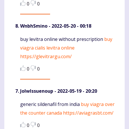
0
0
WnbhSmino
- 2022-05-20 - 00:18
buy levitra online without prescription
buy
Komentaras
viagra cialis levitra online
https://glevitrargu.com/
0
0
JolwIssuenoup
- 2022-05-19 - 20:20
generic sildenafil from india
buy viagra over
Komentaras
the counter canada
https://aviagrasbt.com/
0
0