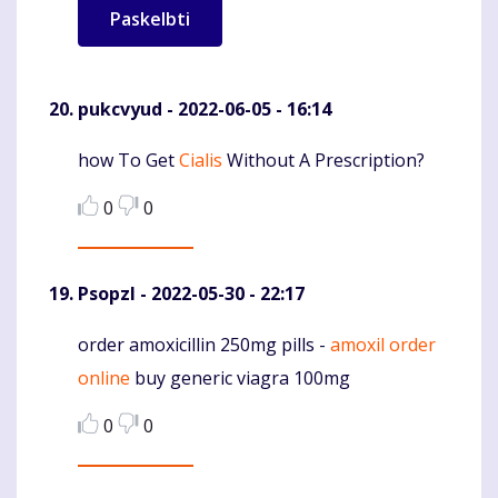
pukcvyud
- 2022-06-05 - 16:14
how To Get
Cialis
Without A Prescription?
Komentaras
0
0
Psopzl
- 2022-05-30 - 22:17
order amoxicillin 250mg pills -
amoxil order
Komentaras
online
buy generic viagra 100mg
0
0