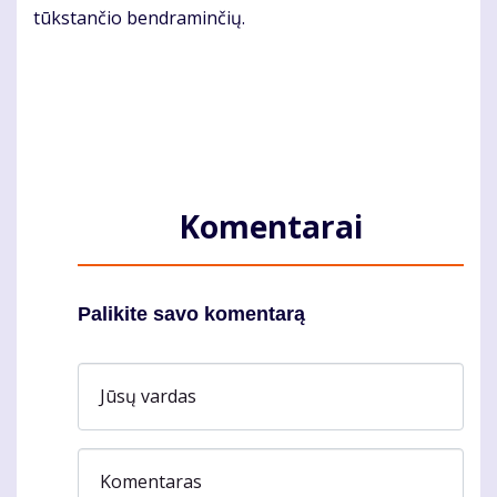
tūks­tan­čio ben­dra­min­čių.
Komentarai
Palikite savo komentarą
Jūsų vardas
Komentaras