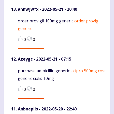
anhwjwfx
- 2022-05-21 - 20:40
order provigil 100mg generic
order provigil
Komentaras
generic
0
0
Azeygc
- 2022-05-21 - 07:15
purchase ampicillin generic -
cipro 500mg cost
Komentaras
generic cialis 10mg
0
0
Anbnepils
- 2022-05-20 - 22:40