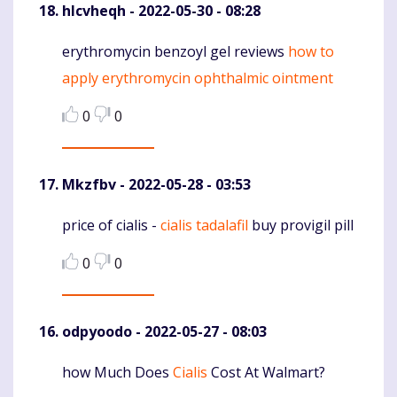
hlcvheqh
- 2022-05-30 - 08:28
erythromycin benzoyl gel reviews
how to
Komentaras
apply erythromycin ophthalmic ointment
0
0
Mkzfbv
- 2022-05-28 - 03:53
price of cialis -
cialis tadalafil
buy provigil pill
Komentaras
0
0
odpyoodo
- 2022-05-27 - 08:03
how Much Does
Cialis
Cost At Walmart?
Komentaras