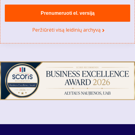
Prenumeruoti el. versiją
Peržiūrėti visą leidinių archyvą