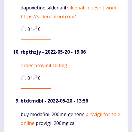
dapoxetine sildenafil
sildenafil doesn't work
Komentaras
https://sildenafilkiol.com/
0
0
rbpthzjy
- 2022-05-20 - 19:06
order provigil 100mg
Komentaras
0
0
btdtmdbl
- 2022-05-20 - 13:56
buy modafinil 200mg generic
provigil for sale
Komentaras
online
provigil 200mg ca