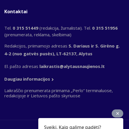
Kontaktai
Tel.
0 315 51449
(redakcija, žurnalistai). Tel.
0 315 51956
(prenumerata, reklama, skelbimai)
Redakcijos, priimamojo adresas
S. Dariaus ir S. Girėno g.
4-2 (nuo gatvės pusės), LT-62137, Alytus
El. pašto adresas
laikrastis@alytausnaujienos.lt
Daugiau informacijos
Laikraščio prenumerata priimama „Perlo“ terminaluose,
redakcijoje ir Lietuvos pašto skyriuose
Sveiki. Kaip galime padėti?