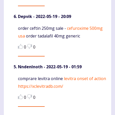
Depvik
- 2022-05-19 - 20:09
order ceftin 250mg sale -
cefuroxime 500mg
Komentaras
usa
order tadalafil 40mg generic
0
0
NndenInoth
- 2022-05-19 - 01:59
comprare levitra online
levitra onset of action
Komentaras
https://xclevitradb.com/
0
0