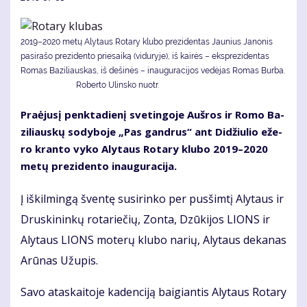
2019–2020 metų Alytaus Rotary klubo prezidentas Jaunius Janonis
pasirašo prezidento priesaiką (viduryje), iš kairės – eksprezidentas
Romas Baziliauskas, iš dešinės – inauguracijos vedėjas Romas Burba.
Roberto Ulinsko nuotr.
Pra­ėju­sį penk­ta­die­nį sve­tin­go­je Auš­ros ir Ro­mo Ba­
zi­liaus­kų so­dy­bo­je „Pas gan­drus“ ant Di­džiu­lio eže­
ro kran­to vy­ko Aly­taus Ro­ta­ry klu­bo 2019–2020
me­tų pre­zi­den­to inau­gu­ra­ci­ja.
Į iš­kil­min­gą šven­tę su­si­rin­ko per pus­šim­tį Aly­taus ir
Drus­ki­nin­kų ro­ta­rie­čių, Zon­ta, Dzū­ki­jos LIONS ir
Aly­taus LIONS mo­te­rų klu­bo na­rių, Aly­taus de­ka­nas
Arū­nas Už­upis.
Sa­vo ata­skai­to­je ka­den­ci­ją bai­gian­tis Aly­taus Ro­ta­ry