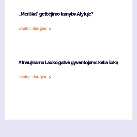
„Meriška“ gelbėjimo tarnyba Alytuje?
Skaityti daugiau
Atnaujinama Lauko gatvė gyventojams kelia šoką
Skaityti daugiau