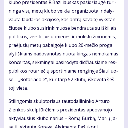
klu­bo pre­zi­den­tas R.Ba­zi­liaus­kas pa­si­džiau­gė tu­ri­
nin­ga vi­sų me­tų klu­bo veik­la: or­ga­ni­zuo­ta ir da­ly­
vau­ta lab­da­ros ak­ci­jo­se, kas an­trą sa­vai­tę vyks­tan­
čiuo­se klu­bo su­si­rin­ki­muo­se ben­drau­ta su iš­ki­liais
po­li­ti­kos, ver­slo, vi­suo­me­nės ir moks­lo žmo­nė­mis,
pra­ėju­sių me­tų pa­bai­go­je klu­bo 20-me­čio pro­ga
aly­tiš­kiams pa­do­va­no­tas nuo­tai­kin­gas ne­mo­ka­mas
kon­cer­tas, sėk­min­gai pa­si­ro­dy­ta di­džiau­sia­me res­
pub­li­kos ro­ta­rie­čių spor­ti­nia­me ren­gi­ny­je Šiau­liuo­
se – „Ro­ta­ria­do­je“, kur tarp 52 klu­bų iš­ko­vo­ta šeš­
to­ji vie­ta.
Sti­lin­go­mis skulp­to­riaus tau­to­dai­li­nin­ko Ar­tū­ro
Zien­kos skulp­tū­rė­lė­mis pre­zi­den­tas ap­do­va­no­jo
ak­ty­viau­sius klu­bo na­rius – Ro­mą Bur­bą, Ma­rių Ja­
sai­tį, Vy­tau­tą Ko­re­vą, Al­gi­man­tą Pa­šu­ko­nį.