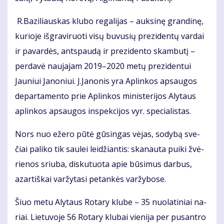
R.Ba­zi­liaus­kas klu­bo re­ga­li­jas – auk­si­nę gran­di­nę,
ku­rio­je iš­gra­vi­ruo­ti vi­sų bu­vu­sių pre­zi­den­tų var­dai
ir pa­var­dės, ant­spau­dą ir pre­zi­den­to skam­bu­tį –
per­da­vė nau­ja­jam 2019–2020 me­tų pre­zi­den­tui
Jauniui Ja­no­niui. J.Ja­no­nis yra Ap­lin­kos ap­sau­gos
de­par­ta­men­to prie Ap­lin­kos mi­nis­te­ri­jos Aly­taus
ap­lin­kos ap­sau­gos ins­pek­ci­jos vyr. spe­cia­lis­tas.
Nors nuo eže­ro pū­tė gū­sin­gas vė­jas, so­dy­bą sve­
čiai pa­li­ko tik sau­lei lei­džian­tis: ska­nau­ta pui­ki žvė­
rie­nos sriu­ba, dis­ku­tuo­ta apie bū­si­mus dar­bus,
azar­tiš­kai var­žy­ta­si pe­tan­kės var­žy­bo­se.
Šiuo me­tu Aly­taus Ro­ta­ry klu­be – 35 nuo­la­ti­niai na­
riai. Lie­tu­vo­je 56 Ro­ta­ry klu­bai vie­ni­ja per pus­an­tro