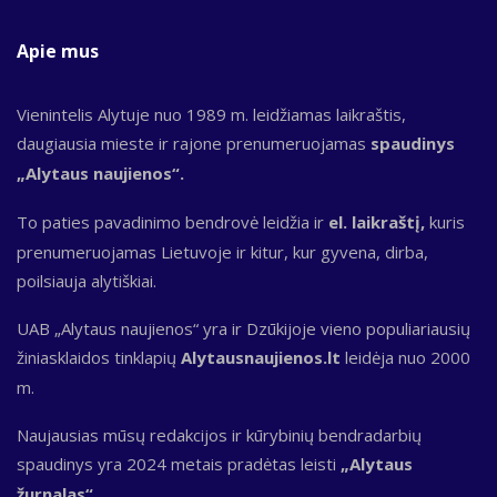
Apie mus
Vienintelis Alytuje nuo 1989 m. leidžiamas laikraštis,
daugiausia mieste ir rajone prenumeruojamas
spaudinys
„Alytaus naujienos“.
To paties pavadinimo bendrovė leidžia ir
el. laikraštį,
kuris
prenumeruojamas Lietuvoje ir kitur, kur gyvena, dirba,
poilsiauja alytiškiai.
UAB „Alytaus naujienos“ yra ir Dzūkijoje vieno populiariausių
žiniasklaidos tinklapių
Alytausnaujienos.lt
leidėja nuo 2000
m.
Naujausias mūsų redakcijos ir kūrybinių bendradarbių
spaudinys yra 2024 metais pradėtas leisti
„Alytaus
žurnalas“.