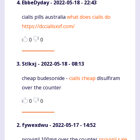
EbbeDyday
- 2022-05-18 - 22:43
cialis pills australia
what does cialis do
Komentaras
https://dccialisxvf.com/
0
0
Stlkxj
- 2022-05-18 - 08:13
cheap budesonide -
cialis cheap
disulfiram
Komentaras
over the counter
0
0
fywexdwu
- 2022-05-17 - 14:52
provigil 100mg over the counter
provigil sale