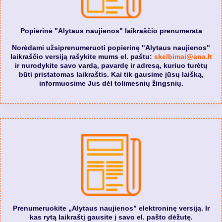
Popierinė "Alytaus naujienos" laikraščio prenumerata
Norėdami užsiprenumeruoti popierinę "Alytaus naujienos"
laikraščio versiją rašykite mums el. paštu:
skelbimai@ana.lt
ir nurodykite savo vardą, pavardę ir adresą, kuriuo turėtų
būti pristatomas laikraštis. Kai tik gausime jūsų laišką,
informuosime Jus dėl tolimesnių žingsnių.
Prenumeruokite „Alytaus naujienos” elektroninę versiją. Ir
kas rytą laikraštį gausite į savo el. pašto dėžutę.