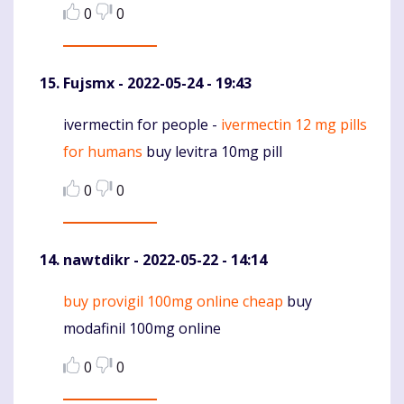
0
0
Fujsmx
- 2022-05-24 - 19:43
ivermectin for people -
ivermectin 12 mg pills
Komentaras
for humans
buy levitra 10mg pill
0
0
nawtdikr
- 2022-05-22 - 14:14
buy provigil 100mg online cheap
buy
Komentaras
modafinil 100mg online
0
0