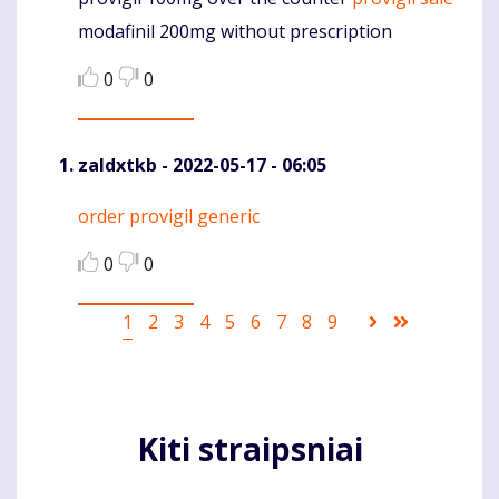
Komentaras
modafinil 200mg without prescription
0
0
zaldxtkb
- 2022-05-17 - 06:05
order provigil generic
Komentaras
0
0
Pagination
Current
1
Puslapis
2
Puslapis
3
Puslapis
4
Puslapis
5
Puslapis
6
Puslapis
7
Puslapis
8
Puslapis
9
Sekantis
Last
page
puslapis
page
Kiti straipsniai