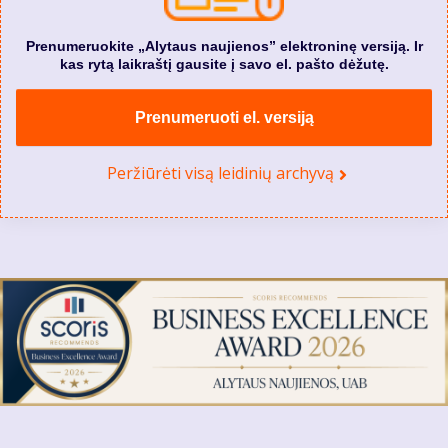
Prenumeruokite „Alytaus naujienos” elektroninę versiją. Ir
kas rytą laikraštį gausite į savo el. pašto dėžutę.
Prenumeruoti el. versiją
Peržiūrėti visą leidinių archyvą