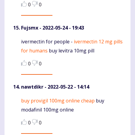
0
0
Fujsmx
- 2022-05-24 - 19:43
ivermectin for people -
ivermectin 12 mg pills
Komentaras
for humans
buy levitra 10mg pill
0
0
nawtdikr
- 2022-05-22 - 14:14
buy provigil 100mg online cheap
buy
Komentaras
modafinil 100mg online
0
0