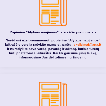
Popierinė "Alytaus naujienos" laikraščio prenumerata
Norėdami užsiprenumeruoti popierinę "Alytaus naujienos"
laikraščio versiją rašykite mums el. paštu:
skelbimai@ana.lt
ir nurodykite savo vardą, pavardę ir adresą, kuriuo turėtų
būti pristatomas laikraštis. Kai tik gausime jūsų laišką,
informuosime Jus dėl tolimesnių žingsnių.