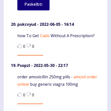
pukcvyud
- 2022-06-05 - 16:14
how To Get
Cialis
Without A Prescription?
Komentaras
0
0
Psopzl
- 2022-05-30 - 22:17
order amoxicillin 250mg pills -
amoxil order
Komentaras
online
buy generic viagra 100mg
0
0