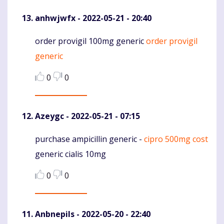
anhwjwfx
- 2022-05-21 - 20:40
order provigil 100mg generic
order provigil
Komentaras
generic
0
0
Azeygc
- 2022-05-21 - 07:15
purchase ampicillin generic -
cipro 500mg cost
Komentaras
generic cialis 10mg
0
0
Anbnepils
- 2022-05-20 - 22:40