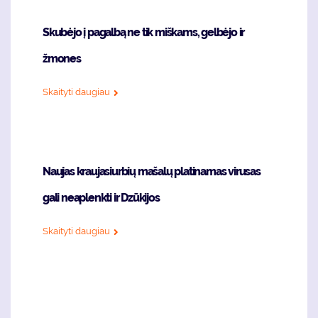
Skubėjo į pagalbą ne tik miškams, gelbėjo ir
žmones
Skaityti daugiau
Naujas kraujasiurbių mašalų platinamas virusas
gali neaplenkti ir Dzūkijos
Skaityti daugiau