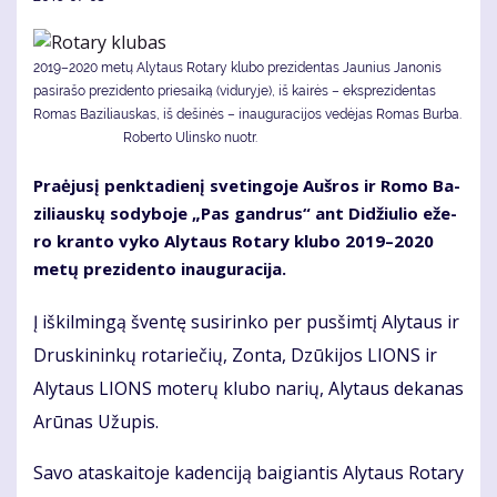
2019–2020 metų Alytaus Rotary klubo prezidentas Jaunius Janonis
pasirašo prezidento priesaiką (viduryje), iš kairės – eksprezidentas
Romas Baziliauskas, iš dešinės – inauguracijos vedėjas Romas Burba.
Roberto Ulinsko nuotr.
Pra­ėju­sį penk­ta­die­nį sve­tin­go­je Auš­ros ir Ro­mo Ba­
zi­liaus­kų so­dy­bo­je „Pas gan­drus“ ant Di­džiu­lio eže­
ro kran­to vy­ko Aly­taus Ro­ta­ry klu­bo 2019–2020
me­tų pre­zi­den­to inau­gu­ra­ci­ja.
Į iš­kil­min­gą šven­tę su­si­rin­ko per pus­šim­tį Aly­taus ir
Drus­ki­nin­kų ro­ta­rie­čių, Zon­ta, Dzū­ki­jos LIONS ir
Aly­taus LIONS mo­te­rų klu­bo na­rių, Aly­taus de­ka­nas
Arū­nas Už­upis.
Sa­vo ata­skai­to­je ka­den­ci­ją bai­gian­tis Aly­taus Ro­ta­ry