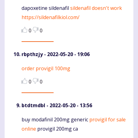
dapoxetine sildenafil
sildenafil doesn't work
Komentaras
https://sildenafilkiol.com/
0
0
rbpthzjy
- 2022-05-20 - 19:06
order provigil 100mg
Komentaras
0
0
btdtmdbl
- 2022-05-20 - 13:56
buy modafinil 200mg generic
provigil for sale
Komentaras
online
provigil 200mg ca