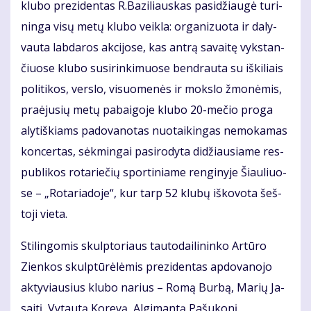
klu­bo pre­zi­den­tas R.Ba­zi­liaus­kas pa­si­džiau­gė tu­ri­
nin­ga vi­sų me­tų klu­bo veik­la: or­ga­ni­zuo­ta ir da­ly­
vau­ta lab­da­ros ak­ci­jo­se, kas an­trą sa­vai­tę vyks­tan­
čiuo­se klu­bo su­si­rin­ki­muo­se ben­drau­ta su iš­ki­liais
po­li­ti­kos, ver­slo, vi­suo­me­nės ir moks­lo žmo­nė­mis,
pra­ėju­sių me­tų pa­bai­go­je klu­bo 20-me­čio pro­ga
aly­tiš­kiams pa­do­va­no­tas nuo­tai­kin­gas ne­mo­ka­mas
kon­cer­tas, sėk­min­gai pa­si­ro­dy­ta di­džiau­sia­me res­
pub­li­kos ro­ta­rie­čių spor­ti­nia­me ren­gi­ny­je Šiau­liuo­
se – „Ro­ta­ria­do­je“, kur tarp 52 klu­bų iš­ko­vo­ta šeš­
to­ji vie­ta.
Sti­lin­go­mis skulp­to­riaus tau­to­dai­li­nin­ko Ar­tū­ro
Zien­kos skulp­tū­rė­lė­mis pre­zi­den­tas ap­do­va­no­jo
ak­ty­viau­sius klu­bo na­rius – Ro­mą Bur­bą, Ma­rių Ja­
sai­tį, Vy­tau­tą Ko­re­vą, Al­gi­man­tą Pa­šu­ko­nį.