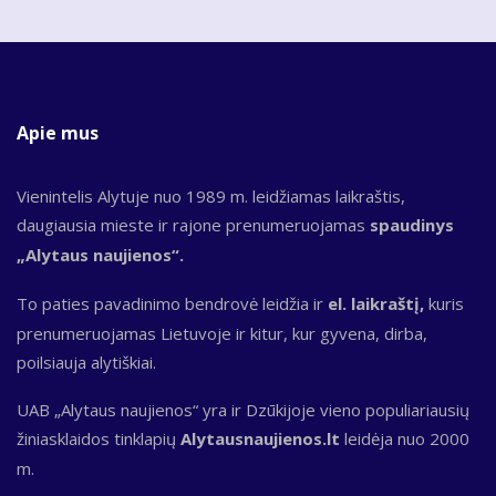
Apie mus
Vienintelis Alytuje nuo 1989 m. leidžiamas laikraštis,
daugiausia mieste ir rajone prenumeruojamas
spaudinys
„Alytaus naujienos“.
To paties pavadinimo bendrovė leidžia ir
el. laikraštį,
kuris
prenumeruojamas Lietuvoje ir kitur, kur gyvena, dirba,
poilsiauja alytiškiai.
UAB „Alytaus naujienos“ yra ir Dzūkijoje vieno populiariausių
žiniasklaidos tinklapių
Alytausnaujienos.lt
leidėja nuo 2000
m.