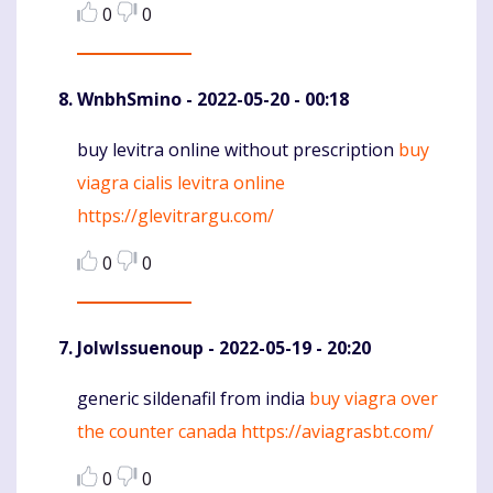
0
0
WnbhSmino
- 2022-05-20 - 00:18
buy levitra online without prescription
buy
Komentaras
viagra cialis levitra online
https://glevitrargu.com/
0
0
JolwIssuenoup
- 2022-05-19 - 20:20
generic sildenafil from india
buy viagra over
Komentaras
the counter canada
https://aviagrasbt.com/
0
0