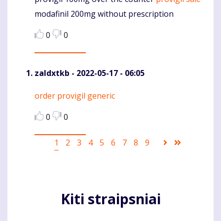
Komentaras
modafinil 200mg without prescription
0
0
zaldxtkb
- 2022-05-17 - 06:05
order provigil generic
Komentaras
0
0
Pagination
Current
1
Puslapis
2
Puslapis
3
Puslapis
4
Puslapis
5
Puslapis
6
Puslapis
7
Puslapis
8
Puslapis
9
Sekantis
Last
page
puslapis
page
Kiti straipsniai