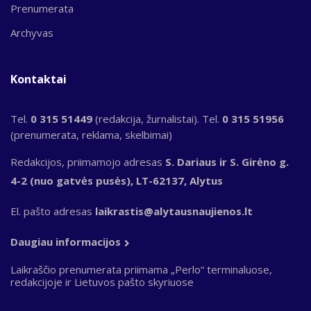
Prenumerata
Archyvas
Kontaktai
Tel.
0 315 51449
(redakcija, žurnalistai). Tel.
0 315 51956
(prenumerata, reklama, skelbimai)
Redakcijos, priimamojo adresas
S. Dariaus ir S. Girėno g.
4-2 (nuo gatvės pusės), LT-62137, Alytus
El. pašto adresas
laikrastis@alytausnaujienos.lt
Daugiau informacijos
Laikraščio prenumerata priimama „Perlo“ terminaluose,
redakcijoje ir Lietuvos pašto skyriuose