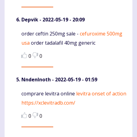
Depvik
- 2022-05-19 - 20:09
order ceftin 250mg sale -
cefuroxime 500mg
Komentaras
usa
order tadalafil 40mg generic
0
0
NndenInoth
- 2022-05-19 - 01:59
comprare levitra online
levitra onset of action
Komentaras
https://xclevitradb.com/
0
0