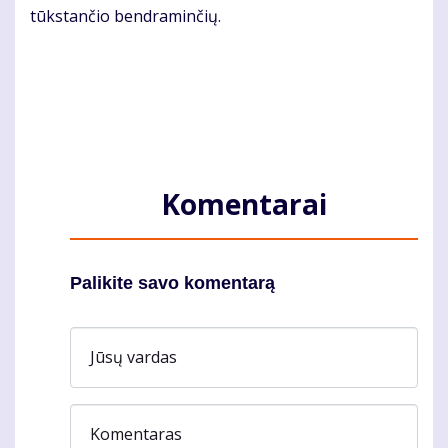
tūks­tan­čio ben­dra­min­čių.
Komentarai
Palikite savo komentarą
Jūsų vardas
Komentaras