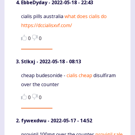
EbbeDyday
- 2022-05-18 - 22:43
cialis pills australia
what does cialis do
Komentaras
https://dccialisxvf.com/
0
0
Stlkxj
- 2022-05-18 - 08:13
cheap budesonide -
cialis cheap
disulfiram
Komentaras
over the counter
0
0
fywexdwu
- 2022-05-17 - 14:52
provigil 100mg over the counter
provigil sale