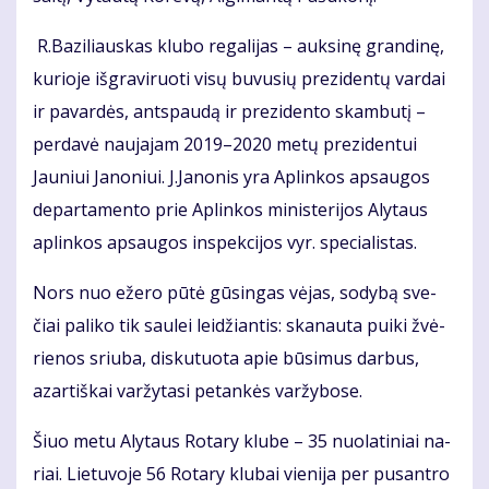
R.Ba­zi­liaus­kas klu­bo re­ga­li­jas – auk­si­nę gran­di­nę,
ku­rio­je iš­gra­vi­ruo­ti vi­sų bu­vu­sių pre­zi­den­tų var­dai
ir pa­var­dės, ant­spau­dą ir pre­zi­den­to skam­bu­tį –
per­da­vė nau­ja­jam 2019–2020 me­tų pre­zi­den­tui
Jauniui Ja­no­niui. J.Ja­no­nis yra Ap­lin­kos ap­sau­gos
de­par­ta­men­to prie Ap­lin­kos mi­nis­te­ri­jos Aly­taus
ap­lin­kos ap­sau­gos ins­pek­ci­jos vyr. spe­cia­lis­tas.
Nors nuo eže­ro pū­tė gū­sin­gas vė­jas, so­dy­bą sve­
čiai pa­li­ko tik sau­lei lei­džian­tis: ska­nau­ta pui­ki žvė­
rie­nos sriu­ba, dis­ku­tuo­ta apie bū­si­mus dar­bus,
azar­tiš­kai var­žy­ta­si pe­tan­kės var­žy­bo­se.
Šiuo me­tu Aly­taus Ro­ta­ry klu­be – 35 nuo­la­ti­niai na­
riai. Lie­tu­vo­je 56 Ro­ta­ry klu­bai vie­ni­ja per pus­an­tro