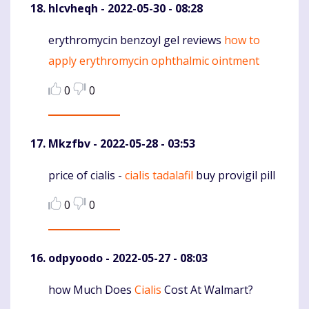
hlcvheqh
- 2022-05-30 - 08:28
erythromycin benzoyl gel reviews
how to
Komentaras
apply erythromycin ophthalmic ointment
0
0
Mkzfbv
- 2022-05-28 - 03:53
price of cialis -
cialis tadalafil
buy provigil pill
Komentaras
0
0
odpyoodo
- 2022-05-27 - 08:03
how Much Does
Cialis
Cost At Walmart?
Komentaras