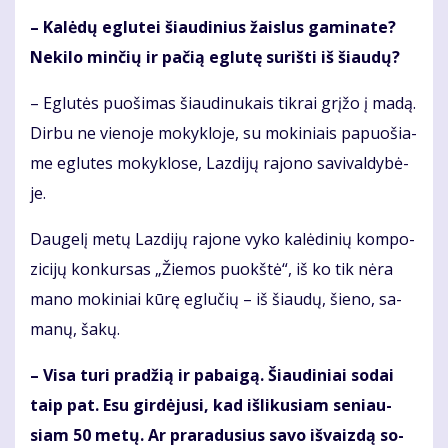
– Ka­lė­dų eg­lu­tei šiau­di­nius žais­lus ga­mi­na­te?
Ne­ki­lo min­čių ir pa­čią eg­lu­tę su­riš­ti iš šiau­dų?
– Eg­lu­tės puo­ši­mas šiau­di­nu­kais tik­rai grį­žo į ma­dą.
Dir­bu ne vie­no­je mo­kyk­lo­je, su mo­ki­niais pa­puo­šia­
me eg­lu­tes mo­kyk­lo­se, Laz­di­jų ra­jo­no sa­vi­val­dy­bė­
je.
Dau­ge­lį me­tų Laz­di­jų ra­jo­ne vy­ko ka­lė­di­nių kom­po­
zi­ci­jų kon­kur­sas „Žie­mos puokš­tė“, iš ko tik nė­ra
ma­no mo­ki­niai kū­rę eg­lu­čių – iš šiau­dų, šie­no, sa­
ma­nų, ša­kų.
– Vi­sa tu­ri pra­džią ir pa­bai­gą. Šiau­di­niai so­dai
taip pat. Esu gir­dė­ju­si, kad iš­li­ku­siam se­niau­
siam 50 me­tų. Ar pra­ra­du­sius sa­vo iš­vaiz­dą so­