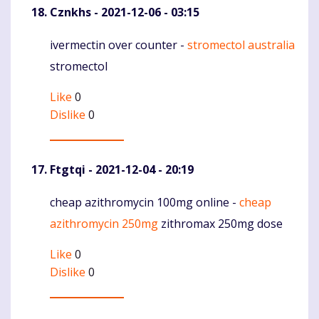
Cznkhs
- 2021-12-06 - 03:15
ivermectin over counter -
stromectol australia
Komentaras
stromectol
Like
0
Dislike
0
Ftgtqi
- 2021-12-04 - 20:19
cheap azithromycin 100mg online -
cheap
Komentaras
azithromycin 250mg
zithromax 250mg dose
Like
0
Dislike
0