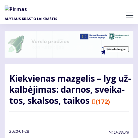
Pereiti
į
pagrindinį
ALYTAUS KRAŠTO LAIKRAŠTIS
turinį
Kiek­vie­nas maz­ge­lis – lyg už­
kal­bė­ji­mas: dar­nos, svei­ka­
tos, skal­sos, tai­kos
(172)
2020-01-28
Nr.
13(13389)