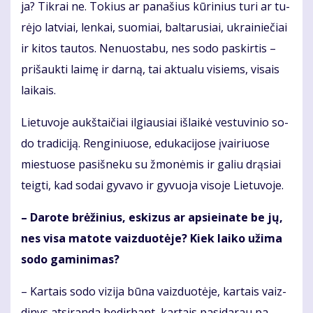
ja? Tik­rai ne. To­kius ar pa­na­šius kū­ri­nius tu­ri ar tu­
rė­jo lat­viai, len­kai, suo­miai, bal­ta­ru­siai, uk­rai­nie­čiai
ir ki­tos tau­tos. Ne­nuos­ta­bu, nes so­do pa­skir­tis –
pri­šauk­ti lai­mę ir dar­ną, tai ak­tu­a­lu vi­siems, vi­sais
lai­kais.
Lie­tu­vo­je aukš­tai­čiai il­giau­siai iš­lai­kė ves­tu­vi­nio so­
do tra­di­ci­ją. Ren­gi­niuo­se, edu­ka­ci­jo­se įvai­riuo­se
mies­tuo­se pa­si­šne­ku su žmo­nė­mis ir ga­liu drą­siai
teig­ti, kad so­dai gy­va­vo ir gy­vuo­ja vi­so­je Lie­tu­vo­je.
– Da­ro­te brė­ži­nius, es­ki­zus ar ap­si­ei­na­te be jų,
nes vi­sa ma­to­te vaiz­duo­tė­je? Kiek lai­ko už­ima
so­do ga­mi­ni­mas?
– Kar­tais so­do vi­zi­ja bū­na vaiz­duo­tė­je, kar­tais vaiz­
di­nys at­si­ran­da be­dir­bant, kar­tais pa­si­da­rau pa­