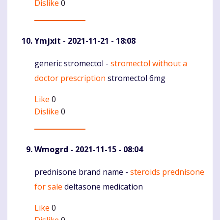
Dislike
0
Ymjxit
- 2021-11-21 - 18:08
generic stromectol -
stromectol without a
Komentaras
doctor prescription
stromectol 6mg
Like
0
Dislike
0
Wmogrd
- 2021-11-15 - 08:04
prednisone brand name -
steroids prednisone
Komentaras
for sale
deltasone medication
Like
0