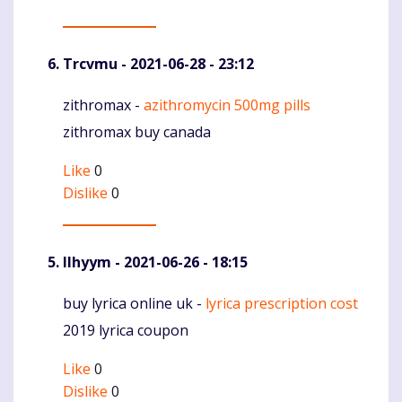
Trcvmu
- 2021-06-28 - 23:12
zithromax -
azithromycin 500mg pills
Komentaras
zithromax buy canada
Like
0
Dislike
0
Ilhyym
- 2021-06-26 - 18:15
buy lyrica online uk -
lyrica prescription cost
Komentaras
2019 lyrica coupon
Like
0
Dislike
0