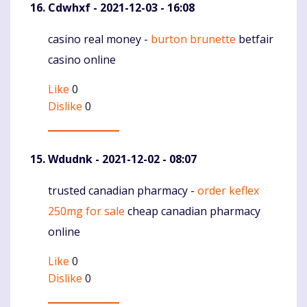
Cdwhxf
- 2021-12-03 - 16:08
casino real money -
burton brunette
betfair
Komentaras
casino online
Like
0
Dislike
0
Wdudnk
- 2021-12-02 - 08:07
trusted canadian pharmacy -
order keflex
Komentaras
250mg for sale
cheap canadian pharmacy
online
Like
0
Dislike
0