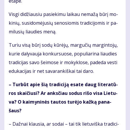
eta­pe.
Vis­gi di­džiau­siu pa­sie­ki­mu lai­kau ne­ma­žą bū­rį mo­
ki­nių, su­si­do­mė­ju­sių se­no­sio­mis tra­di­ci­jo­mis ir pa­
mi­lu­sių liau­dies me­ną.
Tu­riu vi­są bū­rį so­dų kū­rė­jų, mar­gu­čių mar­gin­to­jų,
ku­rie da­ly­vau­ja kon­kur­suo­se, po­pu­lia­ri­na liau­dies
tra­di­ci­jas sa­vo šei­mo­se ir mo­kyk­lo­se, pa­de­da ves­ti
edu­ka­ci­jas ir net sa­va­ran­kiš­kai tai da­ro.
– Tur­būt apie šią tra­di­ci­ją esa­te daug li­te­ra­tū­
ros skai­čiu­si? Ar anks­čiau so­dus ri­šo vi­sa Lie­tu­
va? O kai­my­ni­nės tau­tos tu­rė­jo kaž­ką pa­na­
šaus?
– Daž­nai klau­sia, ar so­dai – tai tik lie­tu­viš­ka tra­di­ci­