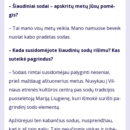
– Šiau­di­niai so­dai – ap­skri­tų me­tų Jū­sų po­mė­
gis?
– Tai ma­no vi­sų me­tų veik­la. Ma­no na­muo­se be­veik
nuo­lat ka­bo pra­dė­tas so­das.
– Ka­da su­si­do­mė­jo­te šiau­di­nių so­dų ri­ši­mu? Kas
su­tei­kė pa­grin­dus?
– So­dais rim­tai su­si­do­mė­jau pa­ly­gin­ti ne­se­niai,
prieš maž­daug aš­tuo­ne­rius me­tus. Nu­vy­kau į Vil­
niaus et­ni­nės kul­tū­ros cen­trą pas so­dų tra­di­ci­jos
puo­se­lė­to­ją Ma­ri­ją Liu­gie­nę, ku­ri iš­mo­kė su­riš­ti pa­
grin­di­nį so­do ele­men­tą.
Ap­žiū­rė­ju­si ten ka­ban­čius so­dus, nu­spren­džiau,
kad ir aš taip ga­liu. Taip ne­ju­čio­mis vis­kas ir įsi­bė­