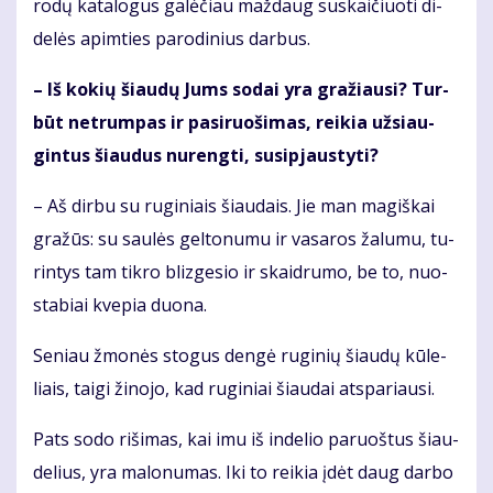
ro­dų ka­ta­lo­gus ga­lė­čiau maž­daug su­skai­čiuo­ti di­
de­lės ap­im­ties pa­ro­di­nius dar­bus.
– Iš ko­kių šiau­dų Jums so­dai yra gra­žiau­si? Tur­
būt ne­trum­pas ir pa­si­ruo­ši­mas, rei­kia už­si­au­
gin­tus šiau­dus nu­reng­ti, su­si­pjaus­ty­ti?
– Aš dir­bu su ru­gi­niais šiau­dais. Jie man ma­giš­kai
gra­žūs: su sau­lės gel­to­nu­mu ir va­sa­ros ža­lu­mu, tu­
rin­tys tam tik­ro bliz­ge­sio ir skaid­ru­mo, be to, nuo­
sta­biai kve­pia duo­na.
Se­niau žmo­nės sto­gus den­gė ru­gi­nių šiau­dų kū­le­
liais, tai­gi ži­no­jo, kad ru­gi­niai šiau­dai at­spa­riau­si.
Pats so­do ri­ši­mas, kai imu iš in­de­lio pa­ruoš­tus šiau­
de­lius, yra ma­lo­nu­mas. Iki to rei­kia įdėt daug dar­bo