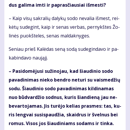
dus ga­li­ma im­ti ir pa­pras­čiau­siai iš­mes­ti?
– Kaip vi­sų sak­ra­lių da­ly­kų so­do ne­va­lia iš­mest, rei­
kė­tų su­de­gint, kaip ir se­nas ver­bas, per­nykš­tes Žo­
li­nės puokš­te­les, se­nas mal­dak­ny­ges.
Se­niau prieš Ka­lė­das se­ną so­dą su­de­gin­da­vo ir pa­
ka­bin­da­vo nau­ją­jį.
– Pa­si­do­mė­ju­si su­ži­no­jau, kad šiau­di­nio so­do
pa­va­di­ni­mas nie­ko ben­dro ne­tu­ri su vais­me­džių
so­du. Šiau­di­nio so­do pa­va­di­ni­mas kil­di­na­mas
nuo būd­var­džio sod­nus, ku­ris šian­die­ną jau ne­
be­var­to­ja­mas. Jis tu­rė­jo ke­lias pras­mes: tas, ku­
ris leng­vai su­si­spau­džia, skaid­rus ir švel­nus bei
ro­mus. Vi­sos jos šiau­di­niams so­dams ir tin­ka.