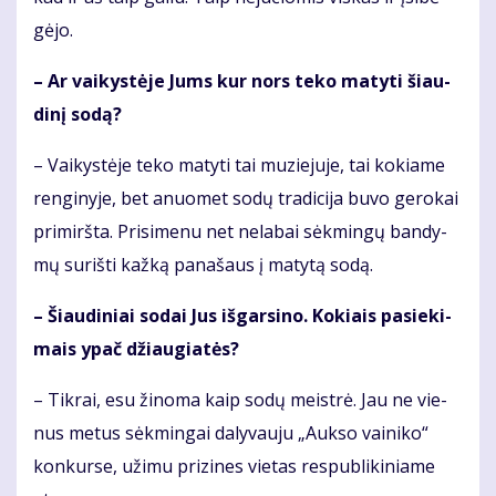
gė­jo.
– Ar vai­kys­tė­je Jums kur nors te­ko ma­ty­ti šiau­
di­nį so­dą?
– Vai­kys­tė­je te­ko ma­ty­ti tai mu­zie­ju­je, tai ko­kia­me
ren­gi­ny­je, bet anuo­met so­dų tra­di­ci­ja bu­vo ge­ro­kai
pri­mirš­ta. Pri­si­me­nu net ne­la­bai sėk­min­gų ban­dy­
mų su­riš­ti kaž­ką pa­na­šaus į ma­ty­tą so­dą.
– Šiau­di­niai so­dai Jus iš­gar­si­no. Ko­kiais pa­sie­ki­
mais ypač džiau­gia­tės?
– Tik­rai, esu ži­no­ma kaip so­dų meist­rė. Jau ne vie­
nus me­tus sėk­min­gai da­ly­vau­ju „Auk­so vai­ni­ko“
kon­kur­se, už­imu pri­zi­nes vie­tas res­pub­li­ki­nia­me