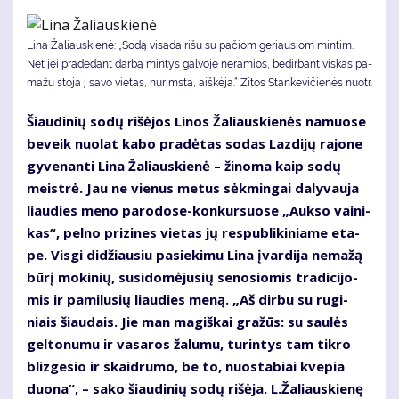
Li­na Ža­liaus­kie­nė: „So­dą vi­sa­da ri­šu su pa­čiom ge­riau­siom min­tim.
Net jei pra­de­dant dar­bą min­tys gal­vo­je ne­ra­mios, be­dir­bant vis­kas pa­
ma­žu sto­ja į sa­vo vie­tas, nu­rims­ta, aiš­kė­ja.“ Zitos Stankevičienės nuotr.
Šiau­di­nių so­dų ri­šė­jos Li­nos Ža­liaus­kie­nės na­muo­se
be­veik nuo­lat ka­bo pra­dė­tas so­das Laz­di­jų ra­jo­ne
gy­ve­nan­ti Li­na Ža­liaus­kie­nė – ži­no­ma kaip so­dų
meist­rė. Jau ne vie­nus me­tus sėk­min­gai da­ly­vau­ja
liau­dies me­no pa­ro­do­se-kon­kur­suo­se „Auk­so vai­ni­
kas“, pel­no pri­zi­nes vie­tas jų res­pub­li­ki­nia­me eta­
pe. Vis­gi di­džiau­siu pa­sie­ki­mu Li­na įvar­di­ja ne­ma­žą
bū­rį mo­ki­nių, su­si­do­mė­ju­sių se­no­sio­mis tra­di­ci­jo­
mis ir pa­mi­lu­sių liau­dies me­ną. „Aš dir­bu su ru­gi­
niais šiau­dais. Jie man ma­giš­kai gra­žūs: su sau­lės
gel­to­nu­mu ir va­sa­ros ža­lu­mu, tu­rin­tys tam tik­ro
bliz­ge­sio ir skaid­ru­mo, be to, nuo­sta­biai kve­pia
duo­na“, – sa­ko šiau­di­nių so­dų ri­šė­ja. L.Ža­liaus­kie­nę