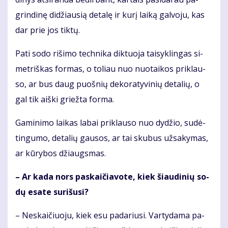
grin­di­nę di­džiau­sią de­ta­lę ir ku­rį lai­ką gal­vo­ju, kas
dar prie jos tik­tų.
Pa­ti so­do ri­ši­mo tech­ni­ka dik­tuo­ja tai­syk­lin­gas si­
met­riš­kas for­mas, o to­liau nuo nuo­tai­kos pri­klau­
so, ar bus daug puoš­nių de­ko­ra­ty­vi­nių de­ta­lių, o
gal tik aiš­ki griež­ta for­ma.
Ga­mi­ni­mo lai­kas la­bai pri­klau­so nuo dy­džio, su­dė­
tin­gu­mo, de­ta­lių gau­sos, ar tai sku­bus už­sa­ky­mas,
ar kū­ry­bos džiaugs­mas.
– Ar ka­da nors pa­skai­čia­vo­te, kiek šiau­di­nių so­
dų esa­te su­ri­šu­si?
– Ne­skai­čiuo­ju, kiek esu pa­da­riu­si. Var­ty­da­ma pa­