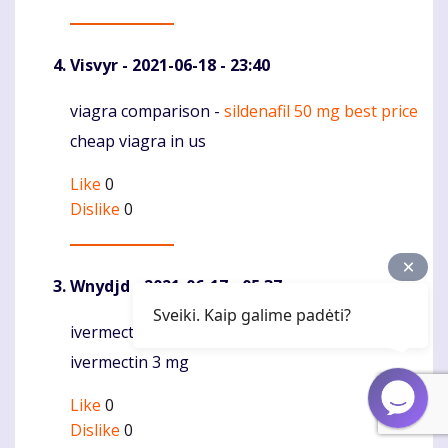
Visvyr
- 2021-06-18 - 23:40
viagra comparison -
sildenafil 50 mg best price
Komentaras
cheap viagra in us
Like
0
Dislike
0
Wnydjd
- 2021-06-17 - 05:37
Sveiki. Kaip galime padėti?
ivermectin price canada -
stromectol tablets
Komentaras
ivermectin 3 mg
Like
0
Dislike
0