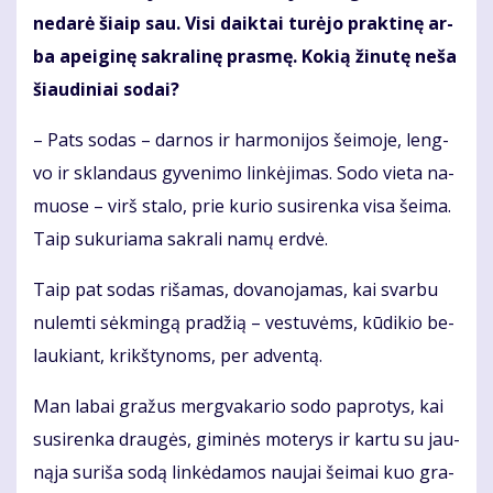
ne­da­rė šiaip sau. Vi­si daik­tai tu­rė­jo prak­ti­nę ar­
ba apei­gi­nę sak­ra­li­nę pras­mę. Ko­kią ži­nu­tę ne­ša
šiau­di­niai so­dai?
– Pats so­das – dar­nos ir har­mo­ni­jos šei­mo­je, leng­
vo ir sklan­daus gy­ve­ni­mo lin­kė­ji­mas. So­do vie­ta na­
muo­se – virš sta­lo, prie ku­rio su­si­ren­ka vi­sa šei­ma.
Taip su­ku­ria­ma sak­ra­li na­mų erd­vė.
Taip pat so­das ri­ša­mas, do­va­no­ja­mas, kai svar­bu
nu­lem­ti sėk­min­gą pra­džią – ves­tu­vėms, kū­di­kio be­
lau­kiant, krikš­ty­noms, per ad­ven­tą.
Man la­bai gra­žus merg­va­ka­rio so­do pa­pro­tys, kai
su­si­ren­ka drau­gės, gi­mi­nės mo­te­rys ir kar­tu su jau­
ną­ja su­ri­ša so­dą lin­kė­da­mos nau­jai šei­mai kuo gra­