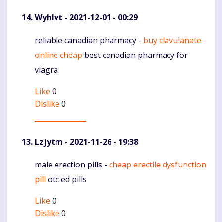
Wyhlvt
- 2021-12-01 - 00:29
reliable canadian pharmacy -
buy clavulanate
Komentaras
online cheap
best canadian pharmacy for
viagra
Like
0
Dislike
0
Lzjytm
- 2021-11-26 - 19:38
male erection pills -
cheap erectile dysfunction
Komentaras
pill
otc ed pills
Like
0
Dislike
0