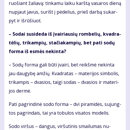
ruo­šiant ža­lia­vą: tin­ka­mu lai­ku karš­tą va­sa­ros die­ną
nu­pjaut ja­vus, su­rišt į pė­de­lius, prieš dar­bą su­kar­
pyt ir iš­rū­šiuot.
– So­dai su­si­de­da iš įvai­riau­sių rom­be­lių, kvad­ra­
tė­lių, tri­kam­pių, sta­čia­kam­pių, bet pa­ti so­dų
for­ma iš es­mės ne­kin­ta?
– So­dų for­ma ga­li bū­ti įvai­ri, bet reikš­mė ne­kin­ta
jau dau­gy­bę am­žių. Kvad­ra­tas – ma­te­ri­jos sim­bo­lis,
tri­kam­pis – dva­sios, tai­gi so­das – dva­sios ir ma­te­ri­
jos der­mė.
Pa­ti pa­grin­di­nė so­do for­ma – dvi pi­ra­mi­dės, su­jung­
tos pa­grin­dais, tai yra to­bu­los vi­sa­tos mo­de­lis.
So­do vir­šus – dan­gus, vir­šu­ti­nis smai­lu­mas nu­