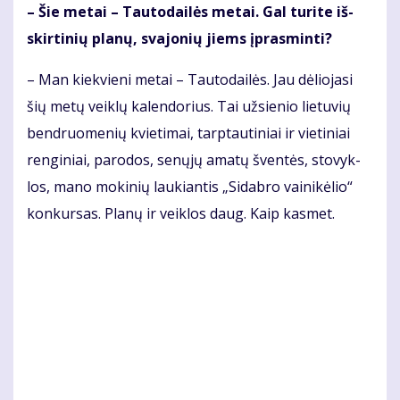
– Šie me­tai – Tau­to­dai­lės me­tai. Gal tu­ri­te iš­
skir­ti­nių pla­nų, sva­jo­nių jiems įpras­min­ti?
– Man kiek­vie­ni me­tai – Tau­to­dai­lės. Jau dė­lio­ja­si
šių me­tų veik­lų ka­len­do­rius. Tai už­sie­nio lie­tu­vių
ben­druo­me­nių kvie­ti­mai, tarp­tau­ti­niai ir vie­ti­niai
ren­gi­niai, pa­ro­dos, se­nų­jų ama­tų šven­tės, sto­vyk­
los, ma­no mo­ki­nių lau­kian­tis „Si­dab­ro vai­ni­kė­lio“
kon­kur­sas. Pla­nų ir veik­los daug. Kaip kas­met.