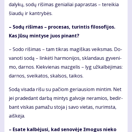
da­ly­kų, so­dų ri­ši­mas ge­nia­liai pa­pras­tas – te­rei­kia
šiau­dų ir kan­try­bės.
– So­dų ri­ši­mas – pro­ce­sas, tu­rin­tis fi­lo­so­fi­jos.
Kas Jū­sų min­ty­se juos pi­nant?
– So­do ri­ši­mas – tam tik­ras ma­giš­kas veiks­mas. Do­
va­no­ti so­dą – lin­kė­ti har­mo­ni­jos, sklan­daus gy­ve­ni­
mo, dar­nos. Kiek­vie­nas maz­ge­lis – lyg už­kal­bė­ji­mas:
dar­nos, svei­ka­tos, skal­sos, tai­kos.
So­dą vi­sa­da ri­šu su pa­čiom ge­riau­siom min­tim. Net
jei pra­de­dant dar­bą min­tys gal­vo­je ne­ra­mios, be­dir­
bant vis­kas pa­ma­žu sto­ja į sa­vo vie­tas, nu­rims­ta,
aiš­kė­ja.
– Esa­te kal­bė­ju­si, kad se­no­vė­je žmo­gus nie­ko