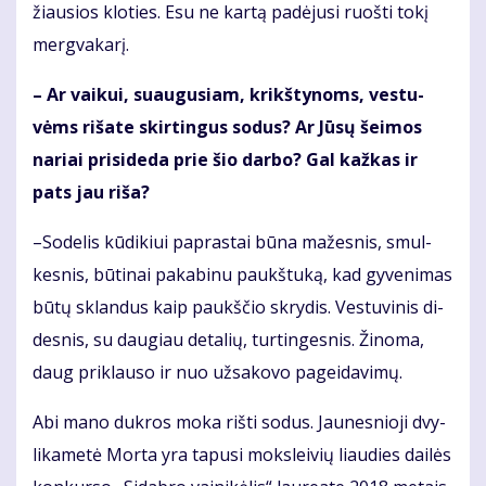
žiau­sios klo­ties. Esu ne kar­tą pa­dė­ju­si ruoš­ti to­kį
merg­va­ka­rį.
– Ar vai­kui, su­au­gu­siam, krikš­ty­noms, ves­tu­
vėms ri­ša­te skir­tin­gus so­dus? Ar Jū­sų šei­mos
na­riai pri­si­de­da prie šio dar­bo? Gal kaž­kas ir
pats jau ri­ša?
–So­de­lis kū­di­kiui pa­pras­tai bū­na ma­žes­nis, smul­
kes­nis, bū­ti­nai pa­ka­bi­nu paukš­tu­ką, kad gy­ve­ni­mas
bū­tų sklan­dus kaip paukš­čio skry­dis. Ves­tu­vi­nis di­
des­nis, su dau­giau de­ta­lių, tur­tin­ges­nis. Ži­no­ma,
daug pri­klau­so ir nuo už­sa­ko­vo pa­gei­da­vi­mų.
Abi ma­no duk­ros mo­ka riš­ti so­dus. Jau­nes­nio­ji dvy­
li­ka­me­tė Mor­ta yra ta­pu­si moks­lei­vių liau­dies dai­lės