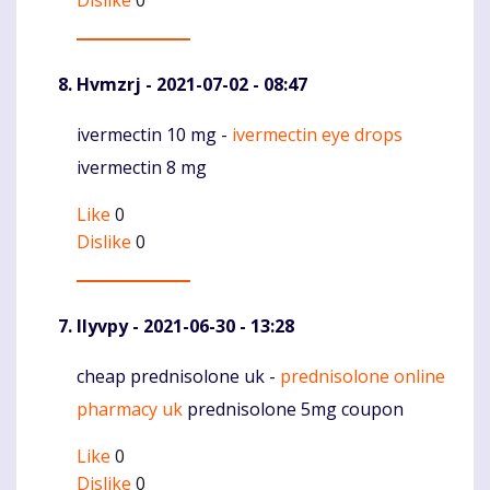
Dislike
0
Hvmzrj
- 2021-07-02 - 08:47
ivermectin 10 mg -
ivermectin eye drops
Komentaras
ivermectin 8 mg
Like
0
Dislike
0
Ilyvpy
- 2021-06-30 - 13:28
cheap prednisolone uk -
prednisolone online
Komentaras
pharmacy uk
prednisolone 5mg coupon
Like
0
Dislike
0