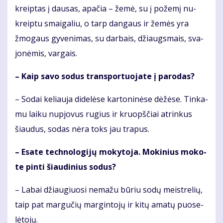
kreip­tas į dau­sas, apa­čia – že­mė, su į po­že­mį nu­
kreip­tu smai­ga­liu, o tarp dan­gaus ir že­mės yra
žmo­gaus gy­ve­ni­mas, su dar­bais, džiaugs­mais, sva­
jo­nė­mis, var­gais.
– Kaip sa­vo so­dus trans­por­tuo­ja­te į pa­ro­das?
– So­dai ke­liau­ja di­de­lė­se kar­to­ni­nė­se dė­žė­se. Tin­ka­
mu lai­ku nu­pjo­vus ru­gius ir kruopš­čiai at­rin­kus
šiau­dus, so­das nė­ra toks jau tra­pus.
– Esa­te tech­no­lo­gi­jų mo­ky­to­ja. Mo­ki­nius mo­ko­
te pin­ti šiau­di­nius so­dus?
– La­bai džiau­giuo­si ne­ma­žu bū­riu so­dų meist­re­lių,
taip pat mar­gu­čių mar­gin­to­jų ir ki­tų ama­tų puo­se­
lė­to­jų.