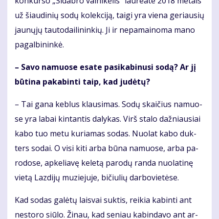
kon­kur­so „Si­dab­ro vai­ni­kė­lis“ lau­re­a­te 2018 me­tais
už šiau­di­nių so­dų ko­lek­ci­ją, tai­gi yra vie­na ge­riau­sių
jau­nų­jų tau­to­dai­li­nin­kių. Ji ir ne­pa­mai­no­ma ma­no
pa­gal­bi­nin­kė.
– Sa­vo na­muo­se esa­te pa­si­ka­bi­nu­si so­dą? Ar jį
bū­ti­na pa­ka­bin­ti taip, kad ju­dė­tų?
– Tai ga­na keb­lus klau­si­mas. So­dų skai­čius na­muo­
se yra la­bai kin­tan­tis da­ly­kas. Virš sta­lo daž­niau­siai
ka­bo tuo me­tu ku­ria­mas so­das. Nuo­lat ka­bo duk­
ters so­dai. O vi­si ki­ti ar­ba bū­na na­muo­se, ar­ba pa­
ro­do­se, ap­ke­lia­vę ke­le­tą pa­ro­dų ran­da nuo­la­ti­nę
vie­tą Laz­di­jų mu­zie­ju­je, bi­čiu­lių dar­bo­vie­tė­se.
Kad so­das ga­lė­tų lais­vai suk­tis, rei­kia ka­bin­ti ant
ne­sto­ro siū­lo. Ži­nau, kad se­niau ka­bin­da­vo ant ar­