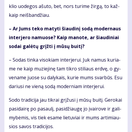
klio uo­de­gos ašu­to, bet, nors tu­ri­me žir­gą, to kaž­
kaip ne­iš­ban­džiau.
– Ar Jums te­ko ma­ty­ti šiau­di­nį so­dą mo­der­naus
in­ter­je­ro na­muo­se? Kaip ma­no­te, ar šiau­di­niai
so­dai ga­lė­tų grįž­ti į mū­sų bui­tį?
– So­das tin­ka vi­so­kiam in­ter­je­rui. Juk na­mus ku­ria­
me ne kaip mu­zie­ji­nę tam tik­ro sti­liaus erd­vę, o gy­
ve­na­me juo­se su da­ly­kais, ku­rie mums svar­būs. Esu
da­riu­si ne vie­ną so­dą mo­der­niam in­ter­je­rui.
So­do tra­di­ci­ja jau tik­rai grį­žu­si į mū­sų bui­tį. Ge­ro­kai
pa­si­dai­rę po pa­sau­lį, pa­si­džiau­gę jo įvai­ro­ve ir ga­li­
my­bė­mis, vis tiek esa­me lie­tu­viai ir mums ar­ti­miau­
sios sa­vos tra­di­ci­jos.