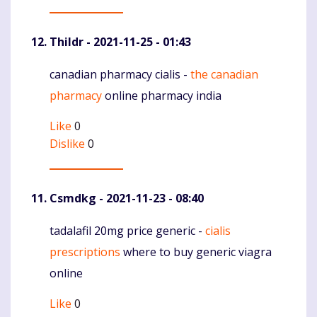
Thildr
- 2021-11-25 - 01:43
canadian pharmacy cialis -
the canadian
Komentaras
pharmacy
online pharmacy india
Like
0
Dislike
0
Csmdkg
- 2021-11-23 - 08:40
tadalafil 20mg price generic -
cialis
Komentaras
prescriptions
where to buy generic viagra
online
Like
0