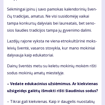
Sėk­min­gai įpi­nu į sa­vo pa­mo­kas ka­len­do­ri­nių šven­
čių tra­di­ci­jas, ama­tus. Ne vi­si su­si­do­mė­ję vai­kai
tam­pa kon­kur­sų da­ly­viais bei lau­re­a­tais, bet se­no­
sios liau­dies tra­di­ci­jos tam­pa jų gy­ve­ni­mo da­li­mi.
Laz­di­jų ra­jo­ne vyks­ta ne vie­na et­no­kul­tū­ri­nė moks­
lei­vių šven­tė, va­sa­ros sto­vyk­la, kur ma­no mo­ki­niai
da­ly­vau­ja kaip edu­ka­to­riai.
Dai­nų šven­tės me­tu su ke­le­tu mo­ki­nių mo­kėm riš­ti
so­dus mo­ki­nių ama­tų mies­te­ly­je.
– Ve­da­te edu­ka­ci­nius už­si­ė­mi­mus. Ar kiek­vie­nas
už­si­gei­dęs ga­lė­tų iš­mok­ti riš­ti šiau­di­nius so­dus?
– Tik­rai ga­li kiek­vie­nas. Kaip ir dau­ge­lis nuo­sta­bių