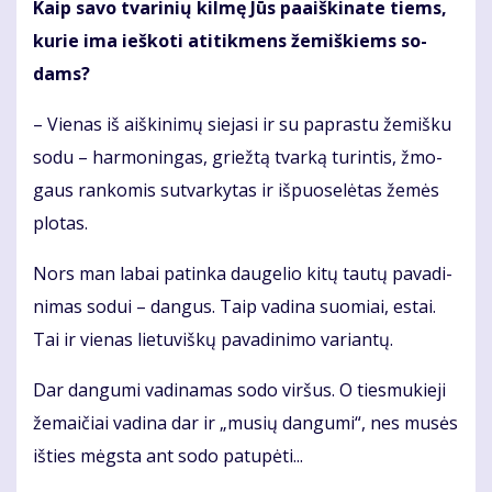
Kaip sa­vo tva­ri­nių kil­mę Jūs pa­aiš­ki­na­te tiems,
ku­rie ima ieš­ko­ti ati­tik­mens že­miš­kiems so­
dams?
– Vie­nas iš aiš­ki­ni­mų sie­ja­si ir su pa­pras­tu že­miš­ku
so­du – har­mo­nin­gas, griež­tą tvar­ką tu­rin­tis, žmo­
gaus ran­ko­mis su­tvar­ky­tas ir iš­puo­se­lė­tas že­mės
plo­tas.
Nors man la­bai pa­tin­ka dau­ge­lio ki­tų tau­tų pa­va­di­
ni­mas so­dui – dan­gus. Taip va­di­na suo­miai, es­tai.
Tai ir vie­nas lie­tu­viš­kų pa­va­di­ni­mo va­rian­tų.
Dar dan­gu­mi va­di­na­mas so­do vir­šus. O ties­mu­kie­ji
že­mai­čiai va­di­na dar ir „mu­sių dan­gu­mi“, nes mu­sės
iš­ties mėgs­ta ant so­do pa­tu­pė­ti...