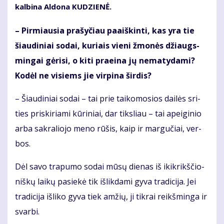
kal­bi­na Al­do­na KU­DZIE­NĖ.
– Pir­miau­sia pra­šy­čiau pa­aiš­kin­ti, kas yra tie
šiau­di­niai so­dai, ku­riais vie­ni žmo­nės džiaugs­
min­gai gė­ri­si, o ki­ti pra­ei­na jų ne­ma­ty­da­mi?
Ko­dėl ne vi­siems jie vir­pi­na šir­dis?
– Šiau­di­niai so­dai – tai prie tai­ko­mo­sios dai­lės sri­
ties pri­ski­ria­mi kū­ri­niai, dar tiks­liau – tai apei­gi­nio
ar­ba sak­ra­lio­jo me­no rū­šis, kaip ir mar­gu­čiai, ver­
bos.
Dėl sa­vo tra­pu­mo so­dai mū­sų die­nas iš ikik­rikš­čio­
niš­kų lai­kų pa­sie­kė tik iš­lik­da­mi gy­va tra­di­ci­ja. Jei
tra­di­ci­ja iš­li­ko gy­va tiek am­žių, ji tik­rai reikš­min­ga ir
svar­bi.