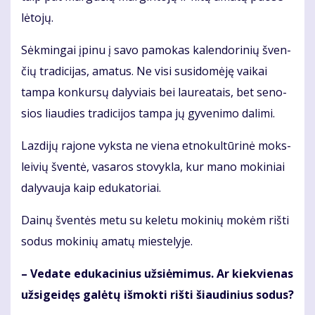
lė­to­jų.
Sėk­min­gai įpi­nu į sa­vo pa­mo­kas ka­len­do­ri­nių šven­
čių tra­di­ci­jas, ama­tus. Ne vi­si su­si­do­mė­ję vai­kai
tam­pa kon­kur­sų da­ly­viais bei lau­re­a­tais, bet se­no­
sios liau­dies tra­di­ci­jos tam­pa jų gy­ve­ni­mo da­li­mi.
Laz­di­jų ra­jo­ne vyks­ta ne vie­na et­no­kul­tū­ri­nė moks­
lei­vių šven­tė, va­sa­ros sto­vyk­la, kur ma­no mo­ki­niai
da­ly­vau­ja kaip edu­ka­to­riai.
Dai­nų šven­tės me­tu su ke­le­tu mo­ki­nių mo­kėm riš­ti
so­dus mo­ki­nių ama­tų mies­te­ly­je.
– Ve­da­te edu­ka­ci­nius už­si­ė­mi­mus. Ar kiek­vie­nas
už­si­gei­dęs ga­lė­tų iš­mok­ti riš­ti šiau­di­nius so­dus?