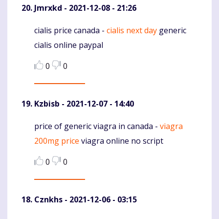
Jmrxkd
- 2021-12-08 - 21:26
cialis price canada -
cialis next day
generic
Komentaras
cialis online paypal
0
0
Kzbisb
- 2021-12-07 - 14:40
price of generic viagra in canada -
viagra
Komentaras
200mg price
viagra online no script
0
0
Cznkhs
- 2021-12-06 - 03:15