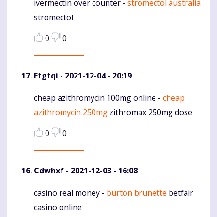
ivermectin over counter -
stromectol australia
Komentaras
stromectol
0
0
Ftgtqi
- 2021-12-04 - 20:19
cheap azithromycin 100mg online -
cheap
Komentaras
azithromycin 250mg
zithromax 250mg dose
0
0
Cdwhxf
- 2021-12-03 - 16:08
casino real money -
burton brunette
betfair
Komentaras
casino online