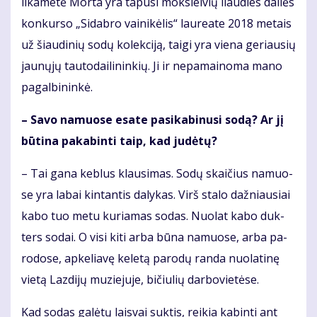
li­ka­me­tė Mor­ta yra ta­pu­si moks­lei­vių liau­dies dai­lės
kon­kur­so „Si­dab­ro vai­ni­kė­lis“ lau­re­a­te 2018 me­tais
už šiau­di­nių so­dų ko­lek­ci­ją, tai­gi yra vie­na ge­riau­sių
jau­nų­jų tau­to­dai­li­nin­kių. Ji ir ne­pa­mai­no­ma ma­no
pa­gal­bi­nin­kė.
– Sa­vo na­muo­se esa­te pa­si­ka­bi­nu­si so­dą? Ar jį
bū­ti­na pa­ka­bin­ti taip, kad ju­dė­tų?
– Tai ga­na keb­lus klau­si­mas. So­dų skai­čius na­muo­
se yra la­bai kin­tan­tis da­ly­kas. Virš sta­lo daž­niau­siai
ka­bo tuo me­tu ku­ria­mas so­das. Nuo­lat ka­bo duk­
ters so­dai. O vi­si ki­ti ar­ba bū­na na­muo­se, ar­ba pa­
ro­do­se, ap­ke­lia­vę ke­le­tą pa­ro­dų ran­da nuo­la­ti­nę
vie­tą Laz­di­jų mu­zie­ju­je, bi­čiu­lių dar­bo­vie­tė­se.
Kad so­das ga­lė­tų lais­vai suk­tis, rei­kia ka­bin­ti ant