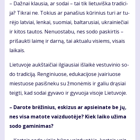
– Daž­nai klau­sia, ar so­dai – tai tik lie­tu­viš­ka tra­di­ci­
ja? Tik­rai ne. To­kius ar pa­na­šius kū­ri­nius tu­ri ar tu­
rė­jo lat­viai, len­kai, suo­miai, bal­ta­ru­siai, uk­rai­nie­čiai
ir ki­tos tau­tos. Ne­nuos­ta­bu, nes so­do pa­skir­tis –
pri­šauk­ti lai­mę ir dar­ną, tai ak­tu­a­lu vi­siems, vi­sais
lai­kais.
Lie­tu­vo­je aukš­tai­čiai il­giau­siai iš­lai­kė ves­tu­vi­nio so­
do tra­di­ci­ją. Ren­gi­niuo­se, edu­ka­ci­jo­se įvai­riuo­se
mies­tuo­se pa­si­šne­ku su žmo­nė­mis ir ga­liu drą­siai
teig­ti, kad so­dai gy­va­vo ir gy­vuo­ja vi­so­je Lie­tu­vo­je.
– Da­ro­te brė­ži­nius, es­ki­zus ar ap­si­ei­na­te be jų,
nes vi­sa ma­to­te vaiz­duo­tė­je? Kiek lai­ko už­ima
so­do ga­mi­ni­mas?