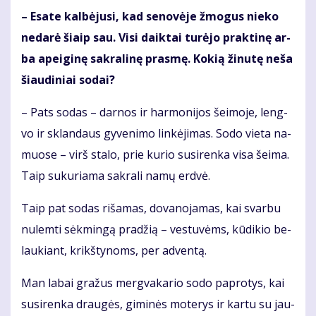
– Esa­te kal­bė­ju­si, kad se­no­vė­je žmo­gus nie­ko
ne­da­rė šiaip sau. Vi­si daik­tai tu­rė­jo prak­ti­nę ar­
ba apei­gi­nę sak­ra­li­nę pras­mę. Ko­kią ži­nu­tę ne­ša
šiau­di­niai so­dai?
– Pats so­das – dar­nos ir har­mo­ni­jos šei­mo­je, leng­
vo ir sklan­daus gy­ve­ni­mo lin­kė­ji­mas. So­do vie­ta na­
muo­se – virš sta­lo, prie ku­rio su­si­ren­ka vi­sa šei­ma.
Taip su­ku­ria­ma sak­ra­li na­mų erd­vė.
Taip pat so­das ri­ša­mas, do­va­no­ja­mas, kai svar­bu
nu­lem­ti sėk­min­gą pra­džią – ves­tu­vėms, kū­di­kio be­
lau­kiant, krikš­ty­noms, per ad­ven­tą.
Man la­bai gra­žus merg­va­ka­rio so­do pa­pro­tys, kai
su­si­ren­ka drau­gės, gi­mi­nės mo­te­rys ir kar­tu su jau­