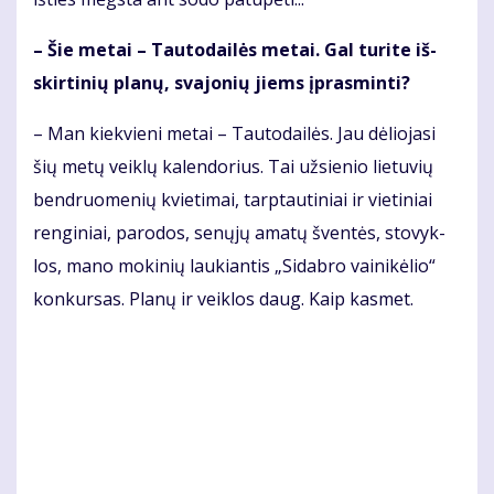
– Šie me­tai – Tau­to­dai­lės me­tai. Gal tu­ri­te iš­
skir­ti­nių pla­nų, sva­jo­nių jiems įpras­min­ti?
– Man kiek­vie­ni me­tai – Tau­to­dai­lės. Jau dė­lio­ja­si
šių me­tų veik­lų ka­len­do­rius. Tai už­sie­nio lie­tu­vių
ben­druo­me­nių kvie­ti­mai, tarp­tau­ti­niai ir vie­ti­niai
ren­gi­niai, pa­ro­dos, se­nų­jų ama­tų šven­tės, sto­vyk­
los, ma­no mo­ki­nių lau­kian­tis „Si­dab­ro vai­ni­kė­lio“
kon­kur­sas. Pla­nų ir veik­los daug. Kaip kas­met.