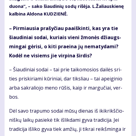
duo­na“, – sa­ko šiau­di­nių so­dų ri­šė­ja. L.Ža­liaus­kie­nę
kal­bi­na Al­do­na KU­DZIE­NĖ.
– Pir­miau­sia pra­šy­čiau pa­aiš­kin­ti, kas yra tie
šiau­di­niai so­dai, ku­riais vie­ni žmo­nės džiaugs­
min­gai gė­ri­si, o ki­ti pra­ei­na jų ne­ma­ty­da­mi?
Ko­dėl ne vi­siems jie vir­pi­na šir­dis?
– Šiau­di­niai so­dai – tai prie tai­ko­mo­sios dai­lės sri­
ties pri­ski­ria­mi kū­ri­niai, dar tiks­liau – tai apei­gi­nio
ar­ba sak­ra­lio­jo me­no rū­šis, kaip ir mar­gu­čiai, ver­
bos.
Dėl sa­vo tra­pu­mo so­dai mū­sų die­nas iš ikik­rikš­čio­
niš­kų lai­kų pa­sie­kė tik iš­lik­da­mi gy­va tra­di­ci­ja. Jei
tra­di­ci­ja iš­li­ko gy­va tiek am­žių, ji tik­rai reikš­min­ga ir