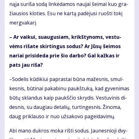
ną­ja su­ri­ša so­dą lin­kė­da­mos nau­jai šei­mai kuo gra­
žiau­sios klo­ties. Esu ne kar­tą pa­dė­ju­si ruoš­ti to­kį
merg­va­ka­rį.
– Ar vai­kui, su­au­gu­siam, krikš­ty­noms, ves­tu­
vėms ri­ša­te skir­tin­gus so­dus? Ar Jū­sų šei­mos
na­riai pri­si­de­da prie šio dar­bo? Gal kaž­kas ir
pats jau ri­ša?
–So­de­lis kū­di­kiui pa­pras­tai bū­na ma­žes­nis, smul­
kes­nis, bū­ti­nai pa­ka­bi­nu paukš­tu­ką, kad gy­ve­ni­mas
bū­tų sklan­dus kaip paukš­čio skry­dis. Ves­tu­vi­nis di­
des­nis, su dau­giau de­ta­lių, tur­tin­ges­nis. Ži­no­ma,
daug pri­klau­so ir nuo už­sa­ko­vo pa­gei­da­vi­mų.
Abi ma­no duk­ros mo­ka riš­ti so­dus. Jau­nes­nio­ji dvy­