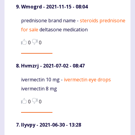
Wmogrd
- 2021-11-15 - 08:04
prednisone brand name -
steroids prednisone
Komentaras
for sale
deltasone medication
0
0
Hvmzrj
- 2021-07-02 - 08:47
ivermectin 10 mg -
ivermectin eye drops
Komentaras
ivermectin 8 mg
0
0
Ilyvpy
- 2021-06-30 - 13:28