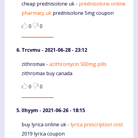
cheap prednisolone uk -
prednisolone online
Komentaras
pharmacy uk
prednisolone 5mg coupon
0
0
Trcvmu
- 2021-06-28 - 23:12
zithromax -
azithromycin 500mg pills
Komentaras
zithromax buy canada
0
0
Ilhyym
- 2021-06-26 - 18:15
buy lyrica online uk -
lyrica prescription cost
Komentaras
2019 lyrica coupon