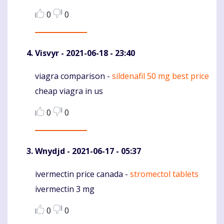
0
0
Visvyr
- 2021-06-18 - 23:40
viagra comparison -
sildenafil 50 mg best price
Komentaras
cheap viagra in us
0
0
Wnydjd
- 2021-06-17 - 05:37
ivermectin price canada -
stromectol tablets
Komentaras
ivermectin 3 mg
0
0