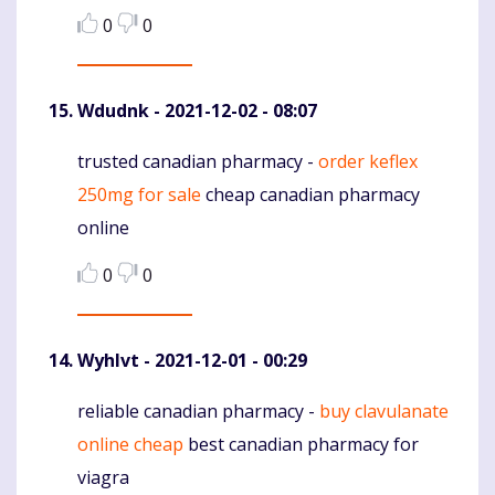
0
0
Wdudnk
- 2021-12-02 - 08:07
trusted canadian pharmacy -
order keflex
Komentaras
250mg for sale
cheap canadian pharmacy
online
0
0
Wyhlvt
- 2021-12-01 - 00:29
reliable canadian pharmacy -
buy clavulanate
Komentaras
online cheap
best canadian pharmacy for
viagra