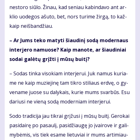
ne­sto­ro siū­lo. Ži­nau, kad se­niau ka­bin­da­vo ant ar­
klio uo­de­gos ašu­to, bet, nors tu­ri­me žir­gą, to kaž­
kaip ne­iš­ban­džiau.
– Ar Jums te­ko ma­ty­ti šiau­di­nį so­dą mo­der­naus
in­ter­je­ro na­muo­se? Kaip ma­no­te, ar šiau­di­niai
so­dai ga­lė­tų grįž­ti į mū­sų bui­tį?
– So­das tin­ka vi­so­kiam in­ter­je­rui. Juk na­mus ku­ria­
me ne kaip mu­zie­ji­nę tam tik­ro sti­liaus erd­vę, o gy­
ve­na­me juo­se su da­ly­kais, ku­rie mums svar­būs. Esu
da­riu­si ne vie­ną so­dą mo­der­niam in­ter­je­rui.
So­do tra­di­ci­ja jau tik­rai grį­žu­si į mū­sų bui­tį. Ge­ro­kai
pa­si­dai­rę po pa­sau­lį, pa­si­džiau­gę jo įvai­ro­ve ir ga­li­
my­bė­mis, vis tiek esa­me lie­tu­viai ir mums ar­ti­miau­