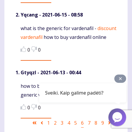
Yqcang
- 2021-06-15 - 08:58
what is the generic for vardenafil -
discount
Komentaras
vardenafil
how to buy vardenafil online
0
0
Gtyqzl
- 2021-06-13 - 00:44
how to buy vardenafil online -
vardenafil 20mg
Komentaras
Sveiki. Kaip galime padėti?
generic vardenafil canada
0
0
Pagination
First
Ankstesnis
Puslapis
1
Puslapis
2
Puslapis
3
Puslapis
4
Puslapis
5
Current
6
Puslapis
7
Puslapis
8
Puslapis
9
Sekantis
Last
page
puslapis
page
puslapis
page