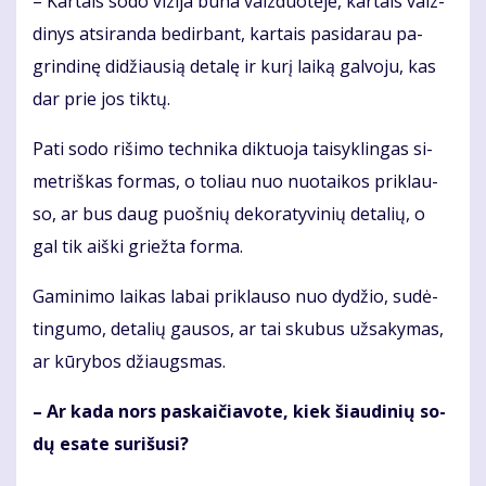
– Kar­tais so­do vi­zi­ja bū­na vaiz­duo­tė­je, kar­tais vaiz­
di­nys at­si­ran­da be­dir­bant, kar­tais pa­si­da­rau pa­
grin­di­nę di­džiau­sią de­ta­lę ir ku­rį lai­ką gal­vo­ju, kas
dar prie jos tik­tų.
Pa­ti so­do ri­ši­mo tech­ni­ka dik­tuo­ja tai­syk­lin­gas si­
met­riš­kas for­mas, o to­liau nuo nuo­tai­kos pri­klau­
so, ar bus daug puoš­nių de­ko­ra­ty­vi­nių de­ta­lių, o
gal tik aiš­ki griež­ta for­ma.
Ga­mi­ni­mo lai­kas la­bai pri­klau­so nuo dy­džio, su­dė­
tin­gu­mo, de­ta­lių gau­sos, ar tai sku­bus už­sa­ky­mas,
ar kū­ry­bos džiaugs­mas.
– Ar ka­da nors pa­skai­čia­vo­te, kiek šiau­di­nių so­
dų esa­te su­ri­šu­si?