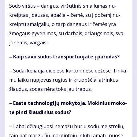
So­do vir­šus – dan­gus, vir­šu­ti­nis smai­lu­mas nu­
kreip­tas į dau­sas, apa­čia – že­mė, su į po­že­mį nu­
kreip­tu smai­ga­liu, o tarp dan­gaus ir že­mės yra
žmo­gaus gy­ve­ni­mas, su dar­bais, džiaugs­mais, sva­
jo­nė­mis, var­gais.
– Kaip sa­vo so­dus trans­por­tuo­ja­te į pa­ro­das?
– So­dai ke­liau­ja di­de­lė­se kar­to­ni­nė­se dė­žė­se. Tin­ka­
mu lai­ku nu­pjo­vus ru­gius ir kruopš­čiai at­rin­kus
šiau­dus, so­das nė­ra toks jau tra­pus.
– Esa­te tech­no­lo­gi­jų mo­ky­to­ja. Mo­ki­nius mo­ko­
te pin­ti šiau­di­nius so­dus?
– La­bai džiau­giuo­si ne­ma­žu bū­riu so­dų meist­re­lių,
taip pat mar­gu­čių mar­gin­to­jų ir ki­tų ama­tų puo­se­