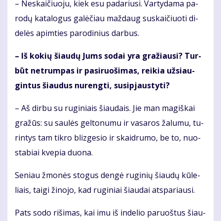
– Ne­skai­čiuo­ju, kiek esu pa­da­riu­si. Var­ty­da­ma pa­
ro­dų ka­ta­lo­gus ga­lė­čiau maž­daug su­skai­čiuo­ti di­
de­lės ap­im­ties pa­ro­di­nius dar­bus.
– Iš ko­kių šiau­dų Jums so­dai yra gra­žiau­si? Tur­
būt ne­trum­pas ir pa­si­ruo­ši­mas, rei­kia už­si­au­
gin­tus šiau­dus nu­reng­ti, su­si­pjaus­ty­ti?
– Aš dir­bu su ru­gi­niais šiau­dais. Jie man ma­giš­kai
gra­žūs: su sau­lės gel­to­nu­mu ir va­sa­ros ža­lu­mu, tu­
rin­tys tam tik­ro bliz­ge­sio ir skaid­ru­mo, be to, nuo­
sta­biai kve­pia duo­na.
Se­niau žmo­nės sto­gus den­gė ru­gi­nių šiau­dų kū­le­
liais, tai­gi ži­no­jo, kad ru­gi­niai šiau­dai at­spa­riau­si.
Pats so­do ri­ši­mas, kai imu iš in­de­lio pa­ruoš­tus šiau­