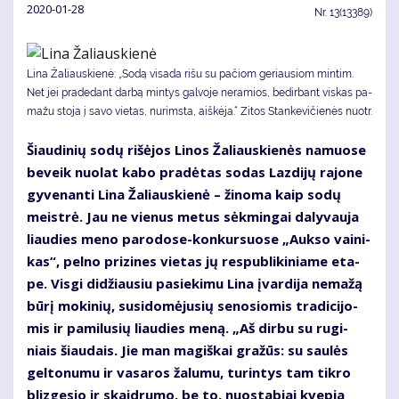
2020-01-28
Nr.
13(13389)
Li­na Ža­liaus­kie­nė: „So­dą vi­sa­da ri­šu su pa­čiom ge­riau­siom min­tim.
Net jei pra­de­dant dar­bą min­tys gal­vo­je ne­ra­mios, be­dir­bant vis­kas pa­
ma­žu sto­ja į sa­vo vie­tas, nu­rims­ta, aiš­kė­ja.“ Zitos Stankevičienės nuotr.
Šiau­di­nių so­dų ri­šė­jos Li­nos Ža­liaus­kie­nės na­muo­se
be­veik nuo­lat ka­bo pra­dė­tas so­das Laz­di­jų ra­jo­ne
gy­ve­nan­ti Li­na Ža­liaus­kie­nė – ži­no­ma kaip so­dų
meist­rė. Jau ne vie­nus me­tus sėk­min­gai da­ly­vau­ja
liau­dies me­no pa­ro­do­se-kon­kur­suo­se „Auk­so vai­ni­
kas“, pel­no pri­zi­nes vie­tas jų res­pub­li­ki­nia­me eta­
pe. Vis­gi di­džiau­siu pa­sie­ki­mu Li­na įvar­di­ja ne­ma­žą
bū­rį mo­ki­nių, su­si­do­mė­ju­sių se­no­sio­mis tra­di­ci­jo­
mis ir pa­mi­lu­sių liau­dies me­ną. „Aš dir­bu su ru­gi­
niais šiau­dais. Jie man ma­giš­kai gra­žūs: su sau­lės
gel­to­nu­mu ir va­sa­ros ža­lu­mu, tu­rin­tys tam tik­ro
bliz­ge­sio ir skaid­ru­mo, be to, nuo­sta­biai kve­pia