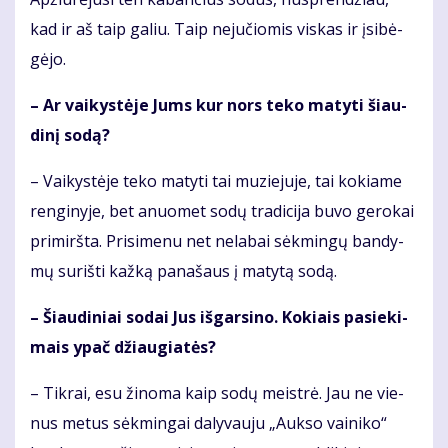
kad ir aš taip ga­liu. Taip ne­ju­čio­mis vis­kas ir įsi­bė­
gė­jo.
– Ar vai­kys­tė­je Jums kur nors te­ko ma­ty­ti šiau­
di­nį so­dą?
– Vai­kys­tė­je te­ko ma­ty­ti tai mu­zie­ju­je, tai ko­kia­me
ren­gi­ny­je, bet anuo­met so­dų tra­di­ci­ja bu­vo ge­ro­kai
pri­mirš­ta. Pri­si­me­nu net ne­la­bai sėk­min­gų ban­dy­
mų su­riš­ti kaž­ką pa­na­šaus į ma­ty­tą so­dą.
– Šiau­di­niai so­dai Jus iš­gar­si­no. Ko­kiais pa­sie­ki­
mais ypač džiau­gia­tės?
– Tik­rai, esu ži­no­ma kaip so­dų meist­rė. Jau ne vie­
nus me­tus sėk­min­gai da­ly­vau­ju „Auk­so vai­ni­ko“