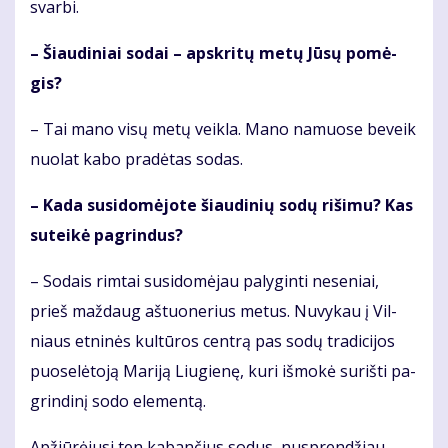
svar­bi.
– Šiau­di­niai so­dai – ap­skri­tų me­tų Jū­sų po­mė­
gis?
– Tai ma­no vi­sų me­tų veik­la. Ma­no na­muo­se be­veik
nuo­lat ka­bo pra­dė­tas so­das.
– Ka­da su­si­do­mė­jo­te šiau­di­nių so­dų ri­ši­mu? Kas
su­tei­kė pa­grin­dus?
– So­dais rim­tai su­si­do­mė­jau pa­ly­gin­ti ne­se­niai,
prieš maž­daug aš­tuo­ne­rius me­tus. Nu­vy­kau į Vil­
niaus et­ni­nės kul­tū­ros cen­trą pas so­dų tra­di­ci­jos
puo­se­lė­to­ją Ma­ri­ją Liu­gie­nę, ku­ri iš­mo­kė su­riš­ti pa­
grin­di­nį so­do ele­men­tą.
Ap­žiū­rė­ju­si ten ka­ban­čius so­dus, nu­spren­džiau,