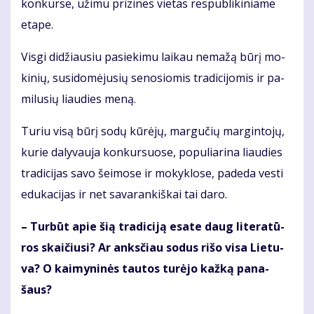
kon­kur­se, už­imu pri­zi­nes vie­tas res­pub­li­ki­nia­me
eta­pe.
Vis­gi di­džiau­siu pa­sie­ki­mu lai­kau ne­ma­žą bū­rį mo­
ki­nių, su­si­do­mė­ju­sių se­no­sio­mis tra­di­ci­jo­mis ir pa­
mi­lu­sių liau­dies me­ną.
Tu­riu vi­są bū­rį so­dų kū­rė­jų, mar­gu­čių mar­gin­to­jų,
ku­rie da­ly­vau­ja kon­kur­suo­se, po­pu­lia­ri­na liau­dies
tra­di­ci­jas sa­vo šei­mo­se ir mo­kyk­lo­se, pa­de­da ves­ti
edu­ka­ci­jas ir net sa­va­ran­kiš­kai tai da­ro.
– Tur­būt apie šią tra­di­ci­ją esa­te daug li­te­ra­tū­
ros skai­čiu­si? Ar anks­čiau so­dus ri­šo vi­sa Lie­tu­
va? O kai­my­ni­nės tau­tos tu­rė­jo kaž­ką pa­na­
šaus?