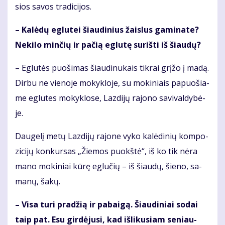
sios sa­vos tra­di­ci­jos.
– Ka­lė­dų eg­lu­tei šiau­di­nius žais­lus ga­mi­na­te?
Ne­ki­lo min­čių ir pa­čią eg­lu­tę su­riš­ti iš šiau­dų?
– Eg­lu­tės puo­ši­mas šiau­di­nu­kais tik­rai grį­žo į ma­dą.
Dir­bu ne vie­no­je mo­kyk­lo­je, su mo­ki­niais pa­puo­šia­
me eg­lu­tes mo­kyk­lo­se, Laz­di­jų ra­jo­no sa­vi­val­dy­bė­
je.
Dau­ge­lį me­tų Laz­di­jų ra­jo­ne vy­ko ka­lė­di­nių kom­po­
zi­ci­jų kon­kur­sas „Žie­mos puokš­tė“, iš ko tik nė­ra
ma­no mo­ki­niai kū­rę eg­lu­čių – iš šiau­dų, šie­no, sa­
ma­nų, ša­kų.
– Vi­sa tu­ri pra­džią ir pa­bai­gą. Šiau­di­niai so­dai
taip pat. Esu gir­dė­ju­si, kad iš­li­ku­siam se­niau­