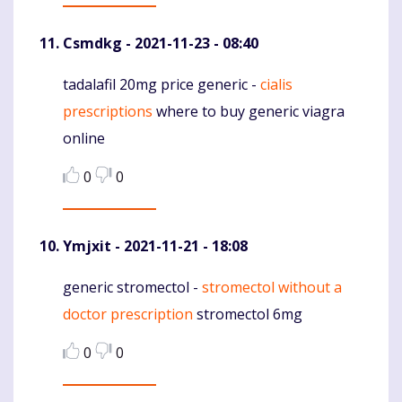
Csmdkg
- 2021-11-23 - 08:40
tadalafil 20mg price generic -
cialis
Komentaras
prescriptions
where to buy generic viagra
online
0
0
Ymjxit
- 2021-11-21 - 18:08
generic stromectol -
stromectol without a
Komentaras
doctor prescription
stromectol 6mg
0
0