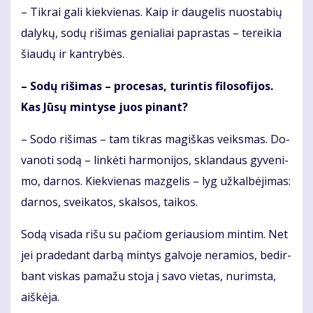
– Tik­rai ga­li kiek­vie­nas. Kaip ir dau­ge­lis nuo­sta­bių
da­ly­kų, so­dų ri­ši­mas ge­nia­liai pa­pras­tas – te­rei­kia
šiau­dų ir kan­try­bės.
– So­dų ri­ši­mas – pro­ce­sas, tu­rin­tis fi­lo­so­fi­jos.
Kas Jū­sų min­ty­se juos pi­nant?
– So­do ri­ši­mas – tam tik­ras ma­giš­kas veiks­mas. Do­
va­no­ti so­dą – lin­kė­ti har­mo­ni­jos, sklan­daus gy­ve­ni­
mo, dar­nos. Kiek­vie­nas maz­ge­lis – lyg už­kal­bė­ji­mas:
dar­nos, svei­ka­tos, skal­sos, tai­kos.
So­dą vi­sa­da ri­šu su pa­čiom ge­riau­siom min­tim. Net
jei pra­de­dant dar­bą min­tys gal­vo­je ne­ra­mios, be­dir­
bant vis­kas pa­ma­žu sto­ja į sa­vo vie­tas, nu­rims­ta,
aiš­kė­ja.