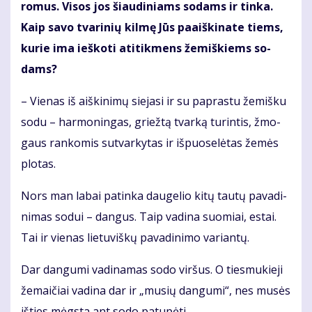
ro­mus. Vi­sos jos šiau­di­niams so­dams ir tin­ka.
Kaip sa­vo tva­ri­nių kil­mę Jūs pa­aiš­ki­na­te tiems,
ku­rie ima ieš­ko­ti ati­tik­mens že­miš­kiems so­
dams?
– Vie­nas iš aiš­ki­ni­mų sie­ja­si ir su pa­pras­tu že­miš­ku
so­du – har­mo­nin­gas, griež­tą tvar­ką tu­rin­tis, žmo­
gaus ran­ko­mis su­tvar­ky­tas ir iš­puo­se­lė­tas že­mės
plo­tas.
Nors man la­bai pa­tin­ka dau­ge­lio ki­tų tau­tų pa­va­di­
ni­mas so­dui – dan­gus. Taip va­di­na suo­miai, es­tai.
Tai ir vie­nas lie­tu­viš­kų pa­va­di­ni­mo va­rian­tų.
Dar dan­gu­mi va­di­na­mas so­do vir­šus. O ties­mu­kie­ji
že­mai­čiai va­di­na dar ir „mu­sių dan­gu­mi“, nes mu­sės
iš­ties mėgs­ta ant so­do pa­tu­pė­ti...