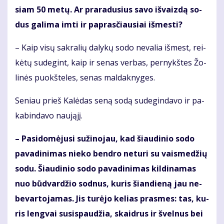
siam 50 me­tų. Ar pra­ra­du­sius sa­vo iš­vaiz­dą so­
dus ga­li­ma im­ti ir pa­pras­čiau­siai iš­mes­ti?
– Kaip vi­sų sak­ra­lių da­ly­kų so­do ne­va­lia iš­mest, rei­
kė­tų su­de­gint, kaip ir se­nas ver­bas, per­nykš­tes Žo­
li­nės puokš­te­les, se­nas mal­dak­ny­ges.
Se­niau prieš Ka­lė­das se­ną so­dą su­de­gin­da­vo ir pa­
ka­bin­da­vo nau­ją­jį.
– Pa­si­do­mė­ju­si su­ži­no­jau, kad šiau­di­nio so­do
pa­va­di­ni­mas nie­ko ben­dro ne­tu­ri su vais­me­džių
so­du. Šiau­di­nio so­do pa­va­di­ni­mas kil­di­na­mas
nuo būd­var­džio sod­nus, ku­ris šian­die­ną jau ne­
be­var­to­ja­mas. Jis tu­rė­jo ke­lias pras­mes: tas, ku­
ris leng­vai su­si­spau­džia, skaid­rus ir švel­nus bei