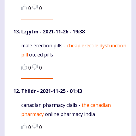
0
0
Lzjytm
- 2021-11-26 - 19:38
male erection pills -
cheap erectile dysfunction
Komentaras
pill
otc ed pills
0
0
Thildr
- 2021-11-25 - 01:43
canadian pharmacy cialis -
the canadian
Komentaras
pharmacy
online pharmacy india
0
0