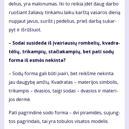
de­lius, yra ma­lo­nu­mas. Iki to rei­kia įdėt daug dar­bo
ruo­šiant ža­lia­vą: tin­ka­mu lai­ku karš­tą va­sa­ros die­ną
nu­pjaut ja­vus, su­rišt į pė­de­lius, prieš dar­bą su­kar­
pyt ir iš­rū­šiuot.
– So­dai su­si­de­da iš įvai­riau­sių rom­be­lių, kvad­ra­
tė­lių, tri­kam­pių, sta­čia­kam­pių, bet pa­ti so­dų
for­ma iš es­mės ne­kin­ta?
– So­dų for­ma ga­li bū­ti įvai­ri, bet reikš­mė ne­kin­ta
jau dau­gy­bę am­žių. Kvad­ra­tas – ma­te­ri­jos sim­bo­lis,
tri­kam­pis – dva­sios, tai­gi so­das – dva­sios ir ma­te­ri­
jos der­mė.
Pa­ti pa­grin­di­nė so­do for­ma – dvi pi­ra­mi­dės, su­jung­
tos pa­grin­dais, tai yra to­bu­los vi­sa­tos mo­de­lis.