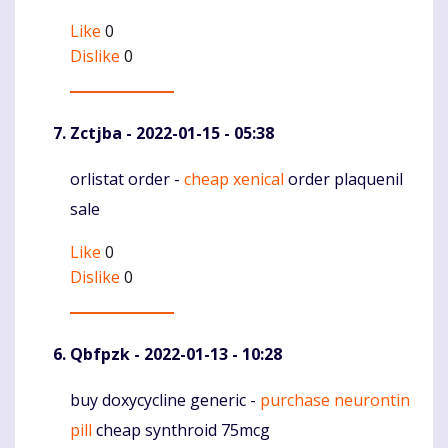
Like
0
Dislike
0
Zctjba
- 2022-01-15 - 05:38
orlistat order -
cheap xenical
order plaquenil
Komentaras
sale
Like
0
Dislike
0
Qbfpzk
- 2022-01-13 - 10:28
buy doxycycline generic -
purchase neurontin
Komentaras
pill
cheap synthroid 75mcg