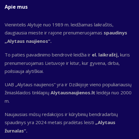
Apie mus
Vienintelis Alytuje nuo 1989 m. leidžiamas laikraštis,
daugiausia mieste ir rajone prenumeruojamas
spaudinys
„Alytaus naujienos“.
To paties pavadinimo bendrovė leidžia ir
el. laikraštį,
kuris
prenumeruojamas Lietuvoje ir kitur, kur gyvena, dirba,
poilsiauja alytiškiai.
UAB „Alytaus naujienos“ yra ir Dzūkijoje vieno populiariausių
žiniasklaidos tinklapių
Alytausnaujienos.lt
leidėja nuo 2000
m.
Naujausias mūsų redakcijos ir kūrybinių bendradarbių
spaudinys yra 2024 metais pradėtas leisti
„Alytaus
žurnalas“.