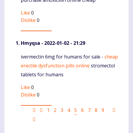
Like
0
Dislike
0
Hmyqsa
- 2022-01-02 - 21:29
ivermectin 6mg for humans for sale -
cheap
Komentaras
erectile dysfunction pills online
stromectol
tablets for humans
Like
0
Dislike
0
Pagination
First
Ankstesnis
Puslapis
1
Puslapis
2
Puslapis
3
Puslapis
4
Current
5
Puslapis
6
Puslapis
7
Puslapis
8
Puslapis
9
Sekanti
page
puslapis
page
puslapi
Last
page