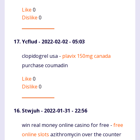
Like
0
Dislike
0
Ycflud
- 2022-02-02 - 05:03
clopidogrel usa -
plavix 150mg canada
Komentaras
purchase coumadin
Like
0
Dislike
0
Stwjuh
- 2022-01-31 - 22:56
win real money online casino for free -
free
Komentaras
online slots
azithromycin over the counter