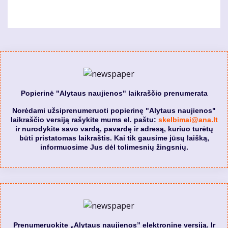
Popierinė "Alytaus naujienos" laikraščio prenumerata
Norėdami užsiprenumeruoti popierinę "Alytaus naujienos"
laikraščio versiją rašykite mums el. paštu:
skelbimai@ana.lt
ir nurodykite savo vardą, pavardę ir adresą, kuriuo turėtų
būti pristatomas laikraštis. Kai tik gausime jūsų laišką,
informuosime Jus dėl tolimesnių žingsnių.
Prenumeruokite „Alytaus naujienos” elektroninę versiją. Ir