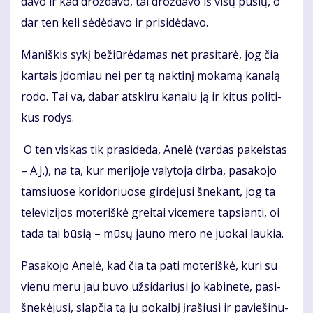
da­vo ir kad drož­da­vo, tai drož­da­vo iš vi­sų pu­sių, o
dar ten ke­li sė­dė­da­vo ir pri­si­dė­da­vo.
Ma­niš­kis sy­kį be­žiū­rė­da­mas net pra­si­ta­rė, jog čia
kar­tais įdo­miau nei per tą nak­ti­nį mo­ka­mą ka­na­lą
ro­do. Tai va, da­bar at­ski­ru ka­na­lu ją ir ki­tus po­li­ti­
kus ro­dys.
O ten vis­kas tik pra­si­de­da, Ane­lė (var­das pa­keis­tas
– A.J.), na ta, kur me­ri­jo­je va­ly­to­ja dir­ba, pa­sa­ko­jo
tam­siuo­se ko­ri­do­riuo­se gir­dė­ju­si šne­kant, jog ta
te­le­vi­zi­jos mo­te­riš­kė grei­tai vi­ce­me­re tap­sian­ti, oi
ta­da tai bū­sią – mū­sų jau­no me­ro ne juo­kai lau­kia.
Pa­sa­ko­jo Ane­lė, kad čia ta pa­ti mo­te­riš­kė, ku­ri su
vie­nu me­ru jau bu­vo už­si­da­riu­si jo ka­bi­ne­te, pa­si­
šne­kė­ju­si, slap­čia tą jų po­kal­bį įra­šiu­si ir pa­vie­ši­nu­