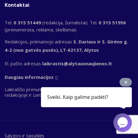
Kontaktai
Tel.
0 315 51449
(redakcija, žurnalistai). Tel.
0 315 51956
(prenumerata, reklama, skelbimai)
Redakcijos, priimamojo adresas
S. Dariaus ir S. Girėno g.
4-2 (nuo gatvės pusės), LT-62137, Alytus
El. pašto adresas
laikrastis@alytausnaujienos.lt
Daugiau informacijos
Laikraščio prenumerata priimama „Perlo“ terminaluose,
redakcijoje ir Lietuvos pašto skyriuose
Sveiki. Kaip galime padėti?
Sąlygos ir taisyklės
Bottom