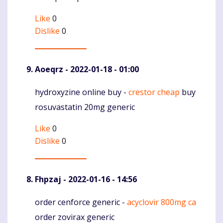
Like
0
Dislike
0
Aoeqrz
- 2022-01-18 - 01:00
hydroxyzine online buy -
crestor cheap
buy
Komentaras
rosuvastatin 20mg generic
Like
0
Dislike
0
Fhpzaj
- 2022-01-16 - 14:56
order cenforce generic -
acyclovir 800mg ca
Komentaras
order zovirax generic