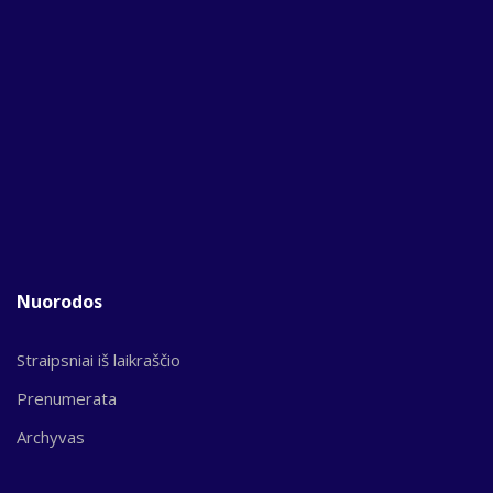
Nuorodos
Straipsniai iš laikraščio
Prenumerata
Archyvas