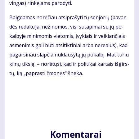
vin­gas) rin­kė­jams pa­ro­dy­ti.
Baig­da­mas no­rė­čiau at­si­pra­šy­ti tų sen­jo­rių (pa­var­
dės re­dak­ci­jai ne­ži­no­mos, vi­si su­ta­pi­mai su jų po­
kal­by­je mi­ni­mo­mis vie­to­mis, įvy­kiais ir vei­kian­čiais
as­me­ni­mis ga­li bū­ti at­si­tik­ti­niai ar­ba ne­re­a­lūs), kad
pa­gar­si­nau slap­čia nu­klau­sy­tą jų po­kal­bį. Mat tu­riu
kil­nų tiks­lą, – no­rė­tų­si, kad ir po­li­ti­kai kar­tais iš­girs­
tų, ką „pa­pras­ti žmo­nės“ šne­ka.
Komentarai