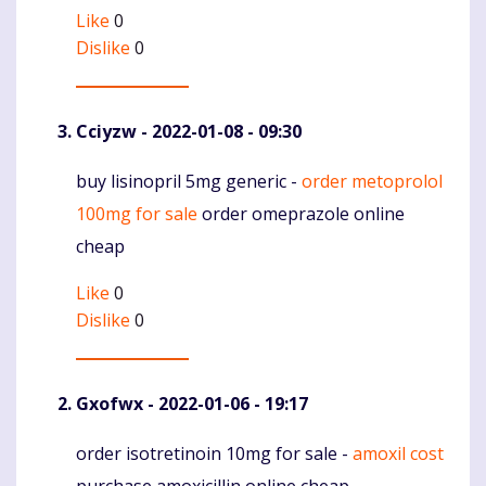
Like
0
Dislike
0
Cciyzw
- 2022-01-08 - 09:30
buy lisinopril 5mg generic -
order metoprolol
Komentaras
100mg for sale
order omeprazole online
cheap
Like
0
Dislike
0
Gxofwx
- 2022-01-06 - 19:17
order isotretinoin 10mg for sale -
amoxil cost
Komentaras
purchase amoxicillin online cheap