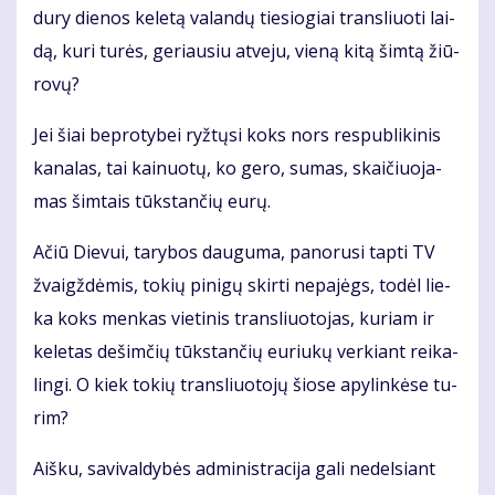
du­ry die­nos ke­le­tą va­lan­dų tie­sio­giai tran­sliuo­ti lai­
dą, ku­ri tu­rės, ge­riau­siu at­ve­ju, vie­ną ki­tą šim­tą žiū­
ro­vų?
Jei šiai be­pro­ty­bei ryž­tų­si koks nors res­pub­li­ki­nis
ka­na­las, tai kai­nuo­tų, ko ge­ro, su­mas, skai­čiuo­ja­
mas šim­tais tūks­tan­čių eu­rų.
Ačiū Die­vui, ta­ry­bos dau­gu­ma, pa­no­ru­si tap­ti TV
žvaigž­dė­mis, to­kių pi­ni­gų skir­ti ne­pa­jėgs, to­dėl lie­
ka koks men­kas vie­ti­nis tran­sliuo­to­jas, ku­riam ir
ke­le­tas de­šim­čių tūks­tan­čių eu­riu­kų ver­kiant rei­ka­
lin­gi. O kiek to­kių tran­sliuo­to­jų šio­se apy­lin­kė­se tu­
rim?
Aiš­ku, sa­vi­val­dy­bės ad­mi­nist­ra­ci­ja ga­li ne­del­siant