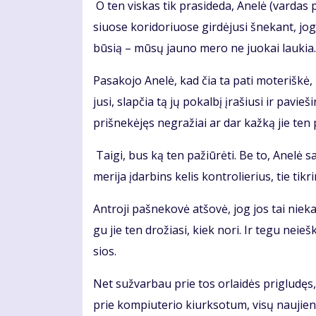
O ten vis­kas tik pra­si­de­da, Ane­lė (var­das pa­
siuo­se ko­ri­do­riuo­se gir­dė­ju­si šne­kant, jog t
bū­sią – mū­sų jau­no me­ro ne juo­kai lau­kia.
Pa­sa­ko­jo Ane­lė, kad čia ta pa­ti mo­te­riš­kė, 
ju­si, slap­čia tą jų po­kal­bį įra­šiu­si ir pa­vie
pri­šne­kė­jęs ne­gra­žiai ar dar kaž­ką jie ten pa­
Tai­gi, bus ką ten pa­žiū­rė­ti. Be to, Ane­lė sa­kė,
me­ri­ja įdar­bins ke­lis kon­tro­lie­rius, tie tik­
Ant­ro­ji pa­šne­ko­vė at­šo­vė, jog jos tai nie­ka
gu jie ten dro­žia­si, kiek no­ri. Ir te­gu nei­eš­
sios.
Net suž­var­bau prie tos or­lai­dės pri­glu­dęs, t
prie kom­piu­te­rio kiurk­so­tum, vi­sų nau­jie­n