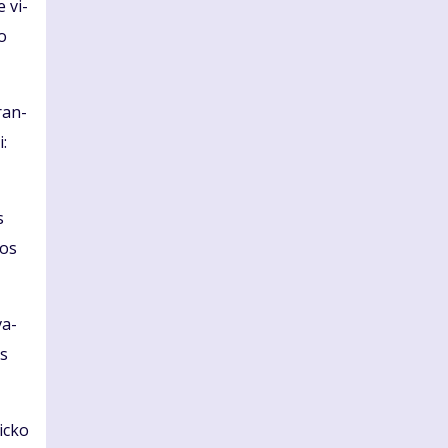
e vi­
io
tran­
i:
s
bos
va­
os
ic­ko