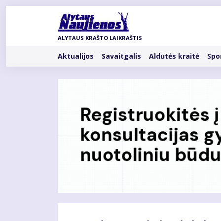
Pereiti
į
pagrindinį
ALYTAUS KRAŠTO LAIKRAŠTIS
turinį
Rubrikos
Aktualijos
Savaitgalis
Aldutės kraitė
Spo