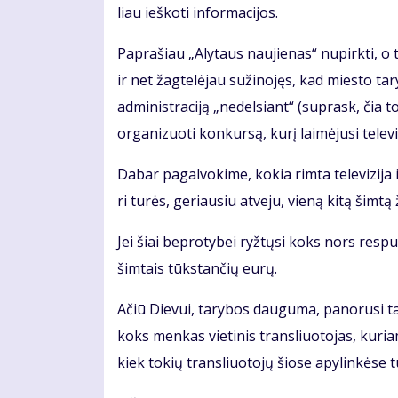
liau ieš­ko­ti in­for­ma­ci­jos.
Pa­pra­šiau „Aly­taus nau­jie­nas“ nu­pirk­ti, o
ir net žag­te­lė­jau su­ži­no­jęs, kad mies­to ta­ry­b
ad­mi­nist­ra­ci­ją „ne­del­siant“ (su­prask, čia t
or­ga­ni­zuo­ti kon­kur­są, ku­rį lai­mė­ju­si te­le­vi
Da­bar pa­gal­vo­ki­me, ko­kia rim­ta te­le­vi­zi­ja 
ri tu­rės, ge­riau­siu at­ve­ju, vie­ną ki­tą šim­tą
Jei šiai be­pro­ty­bei ryž­tų­si koks nors res­pub
šim­tais tūks­tan­čių eu­rų.
Ačiū Die­vui, ta­ry­bos dau­gu­ma, pa­no­ru­si tap
koks men­kas vie­ti­nis tran­sliuo­to­jas, ku­riam
kiek to­kių tran­sliuo­to­jų šio­se apy­lin­kė­se 