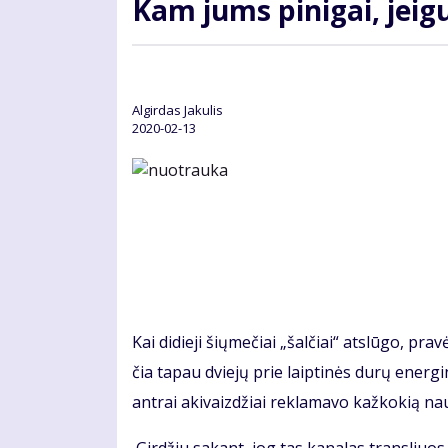
Kam jums pi­ni­gai, jei­gu 
Algirdas Jakulis
2020-02-13
Kai di­die­ji šių­me­čiai „šal­čiai“ at­slū­go, pr
čia ta­pau dvie­jų prie laip­ti­nės du­rų ener­gin­
ant­rai aki­vaiz­džiai re­kla­ma­vo kaž­ko­kią nau­ją