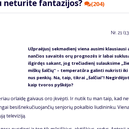
ne­tu­ri­te fan­ta­zi­jos?
(204)
Nr.
21 (1
Už­pra­ė­ju­sį sek­ma­die­nį vie­na au­si­mi klau­siau­si 
nan­čios sa­vai­tės orų prog­no­zės ir la­bai su­klu­
iš­gir­dęs sa­kant, jog tre­čia­die­nį su­lauk­si­me „ži
miš­kų šal­čių“ – tem­pe­ra­tū­ra ga­lin­ti nu­kris­ti iki
nus pen­kių. Na, taip, tik­rai „šal­čiai“! Ne­gir­dė­jo­
kaip tvo­ros pyš­kė­jo?
a­vė­riau or­lai­dę gai­vaus oro įkvėp­ti. Ir nu­tik tu man taip, kad ne­
gai be­si­šne­ku­čiuo­jan­čių sen­jo­rių po­kal­bio liu­di­nin­ku. Vie­n
 te­le­vi­zi­ją.