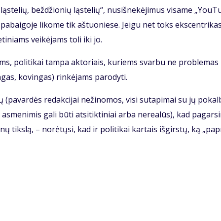
s­te­lių, bež­džio­nių ląs­te­lių“, nu­si­šne­kė­ji­mus vi­sa­me „You­T
 pa­bai­go­je li­ko­me tik aš­tuo­nie­se. Jei­gu net toks eks­cen­tri­ka
ti­niams vei­kė­jams to­li iki jo.
oms, po­li­ti­kai tam­pa ak­to­riais, ku­riems svar­bu ne pro­ble­mas
­gas, ko­vin­gas) rin­kė­jams pa­ro­dy­ti.
 (pa­var­dės re­dak­ci­jai ne­ži­no­mos, vi­si su­ta­pi­mai su jų po­kal­
as­me­ni­mis ga­li bū­ti at­si­tik­ti­niai ar­ba ne­re­a­lūs), kad pa­gar­s
nų tiks­lą, – no­rė­tų­si, kad ir po­li­ti­kai kar­tais iš­girs­tų, ką „pa­