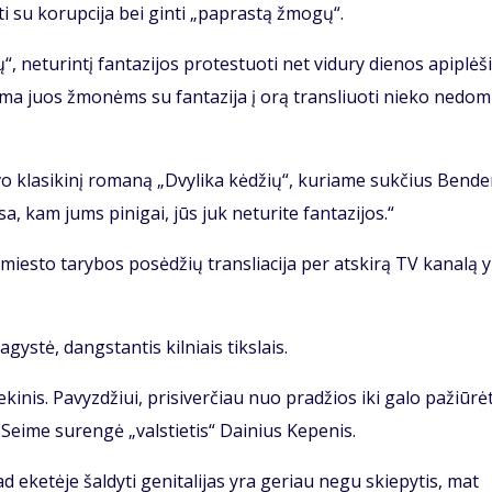
o­ti su ko­rup­ci­ja bei gin­ti „pa­pras­tą žmo­gų“.
 ne­tu­rin­tį fan­ta­zi­jos pro­tes­tuo­ti net vi­du­ry die­nos api­plė­š
­ma juos žmo­nėms su fan­ta­zi­ja į orą tran­sliuo­ti nie­ko ne­do­m
o­vo kla­si­ki­nį ro­ma­ną „Dvy­li­ka kė­džių“, ku­ria­me suk­čius Ben­de­
a, kam jums pi­ni­gai, jūs juk ne­tu­ri­te fan­ta­zi­jos.“
mies­to ta­ry­bos po­sė­džių tran­slia­ci­ja per at­ski­rą TV ka­na­lą 
a­gys­tė, dangs­tan­tis kil­niais tiks­lais.
­ki­nis. Pa­vyz­džiui, pri­si­ver­čiau nuo pra­džios iki ga­lo pa­žiū­rė­t
s Sei­me su­ren­gė „vals­tie­tis“ Dai­nius Ke­pe­nis.
d eke­tė­je šal­dy­ti ge­ni­ta­li­jas yra ge­riau ne­gu skie­py­tis, mat