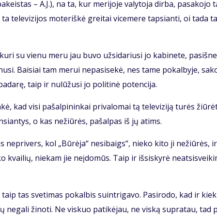
keis­tas – A.J.), na ta, kur me­ri­jo­je va­ly­to­ja dir­ba, pa­sa­ko­jo
a te­le­vi­zi­jos mo­te­riš­kė grei­tai vi­ce­me­re tap­sian­ti, oi ta­da ta
ku­ri su vie­nu me­ru jau bu­vo už­si­da­riu­si jo ka­bi­ne­te, pa­si­šne
­ši­nu­si. Bai­siai tam me­rui ne­pa­si­se­kė, nes ta­me po­kal­by­je, sa­k
da­rę, taip ir nu­lū­žu­si jo po­li­ti­nė po­ten­ci­ja.
 kad vi­si pa­šal­pi­nin­kai pri­va­lo­mai tą te­le­vi­zi­ją tu­rės žiū­rė­t
rin­sian­tys, o kas ne­žiū­rės, pa­šal­pas iš jų atims.
s ne­pri­vers, kol „Bū­rė­ja“ ne­si­baigs“, nie­ko ki­to ji ne­žiū­rės, i
ko kvai­lių, nie­kam jie ne­įdo­mūs. Taip ir iš­si­sky­rė neat­si­svei­ki
aip tas sve­ti­mas po­kal­bis su­in­tri­ga­vo. Pa­si­ro­do, kad ir kiek
ų ne­ga­li ži­no­ti. Ne vis­kuo pa­ti­kė­jau, ne vis­ką su­pra­tau, tad