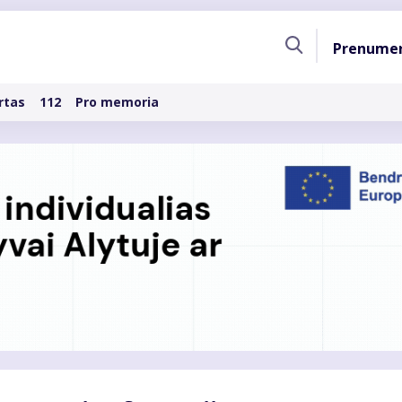
Pagri
Prenume
naviga
rtas
112
Pro memoria