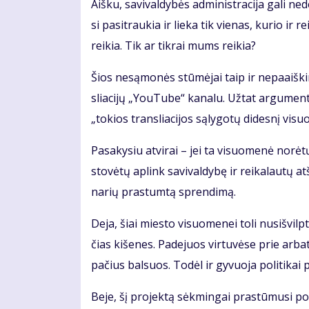
Aiš­ku, sa­vi­val­dy­bės ad­mi­nist­ra­ci­ja ga­li n
si pa­si­trau­kia ir lie­ka tik vie­nas, ku­rio ir 
rei­kia. Tik ar tik­rai mums rei­kia?
Šios ne­są­mo­nės stū­mė­jai taip ir ne­pa­aiš­
slia­ci­jų „You­Tu­be“ ka­na­lu. Už­tat ar­gu­men­tai
„to­kios tran­slia­ci­jos są­ly­go­tų di­des­nį vi­s
Pa­sa­ky­siu at­vi­rai – jei ta vi­suo­me­nė no­rė­
sto­vė­tų ap­link sa­vi­val­dy­bę ir rei­ka­lau­tų at­
na­rių pra­stum­tą spren­di­mą.
De­ja, šiai mies­to vi­suo­me­nei to­li nu­si­švil
čias ki­še­nes. Pa­de­juos vir­tu­vė­se prie ar­ba­
pa­čius bal­suos. To­dėl ir gy­vuo­ja po­li­ti­kai pa­
Be­je, šį pro­jek­tą sėk­min­gai pra­stū­mu­si po­li