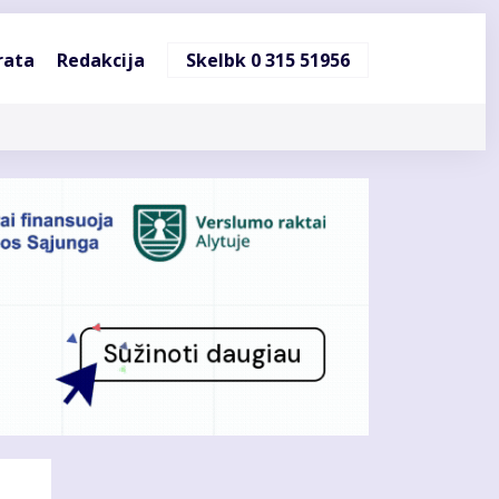
ndinė
rata
Redakcija
Skelbk 0 315 51956
cija