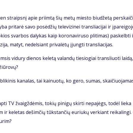
 ten straips­nį apie pri­im­tą šių me­tų mies­to biu­dže­tą per­skai­
a pri­ta­rė sa­vo po­sė­džių te­le­vi­zi­nei tran­slia­ci­jai ir įpa­rei­go­
o­kios svar­bos da­ly­kas kaip ko­ro­na­vi­ru­so pli­ti­mas) pa­skelb­ti 
­zi­ja, ma­tyt, ne­del­siant pri­va­lė­tų įjung­ti tran­slia­ci­jas.
im­sis vi­du­ry die­nos ke­le­tą va­lan­dų tie­sio­giai tran­sliuo­ti lai­d
 žiū­ro­vų?
­li­ki­nis ka­na­las, tai kai­nuo­tų, ko ge­ro, su­mas, skai­čiuo­ja­ma
­ti TV žvaigž­dė­mis, to­kių pi­ni­gų skir­ti ne­pa­jėgs, to­dėl lie­ka
 ir ke­le­tas de­šim­čių tūks­tan­čių eu­riu­kų ver­kiant rei­ka­lin­gi.
tu­rim?