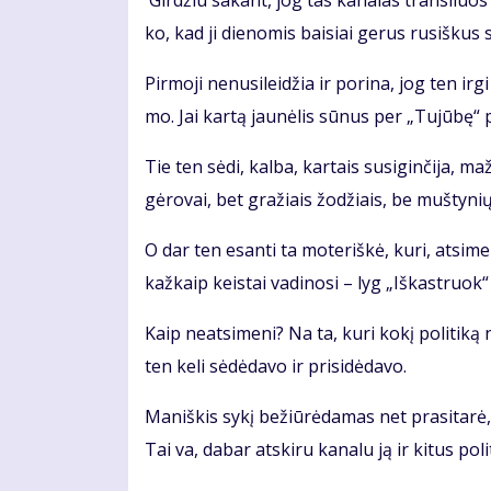
Gir­džiu sa­kant, jog tas ka­na­las tran­sliuos ge
ko, kad ji die­no­mis bai­siai ge­rus ru­siš­kus se­
Pir­mo­ji ne­nu­si­lei­džia ir po­ri­na, jog ten ir­g
mo. Jai kar­tą jau­nė­lis sū­nus per „Tu­jū­bę“ 
Tie ten sė­di, kal­ba, kar­tais su­si­gin­či­ja, 
gė­ro­vai, bet gra­žiais žo­džiais, be muš­ty­nių
O dar ten esan­ti ta mo­te­riš­kė, ku­ri, at­si­me­n
kaž­kaip keis­tai va­di­no­si – lyg „Iš­kast­ruo
Kaip ne­at­si­me­ni? Na ta, ku­ri ko­kį po­li­ti­ką
ten ke­li sė­dė­da­vo ir pri­si­dė­da­vo.
Ma­niš­kis sy­kį be­žiū­rė­da­mas net pra­si­ta­r
Tai va, da­bar at­ski­ru ka­na­lu ją ir ki­tus po­li