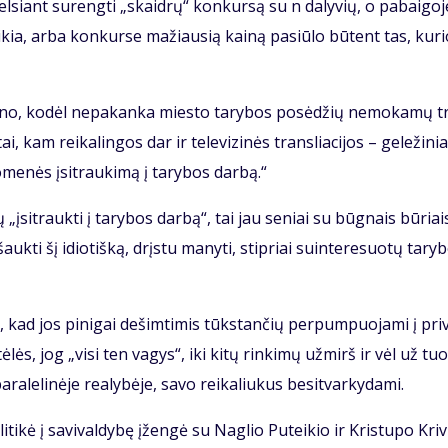
e­del­siant su­reng­ti „skaid­rų“ kon­kur­są su n da­ly­vių, o pa­bai­go­j
rei­kia, ar­ba kon­kur­se ma­žiau­sią kai­ną pa­siū­lo bū­tent tas, ku­r
ki­no, ko­dėl ne­pa­kan­ka mies­to ta­ry­bos po­sė­džių ne­mo­ka­mų 
, kam rei­ka­lin­gos dar ir te­le­vi­zi­nės tran­slia­ci­jos – ge­le­ži­nia
uo­me­nės įsi­trau­ki­mą į ta­ry­bos dar­bą.“
tų „įsi­trauk­ti į ta­ry­bos dar­bą“, tai jau se­niai su būg­nais bū­riai
šauk­ti šį idio­tiš­ką, drįs­tu ma­ny­ti, stip­riai su­in­te­re­suo­tų ta­ry­
pt, kad jos pi­ni­gai de­šim­ti­mis tūks­tan­čių per­pum­puo­ja­mi į pri­
tė­lės, jog „vi­si ten va­gys“, iki ki­tų rin­ki­mų už­mirš ir vėl už tu
ra­le­li­nė­je re­a­ly­bė­je, sa­vo rei­ka­liu­kus be­si­tvar­ky­da­mi.
­ti­kė į sa­vi­val­dy­bę įžen­gė su Nag­lio Pu­tei­kio ir Kris­tu­po Kri­v