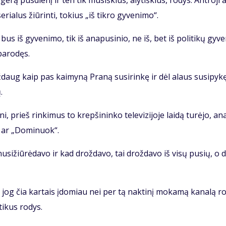
­rą pus­die­nį ir ten tik mū­siš­kius, aly­tiš­kius, ro­dys. Ant­ro­ji a
ria­lus žiū­rin­ti, to­kius „iš tik­ro gy­ve­ni­mo“.
i bus iš gy­ve­ni­mo, tik iš ana­pu­si­nio, ne iš, bet iš po­li­ti­kų gy­ve
pa­ro­dęs.
maž­daug kaip pas kai­my­ną Pra­ną su­si­rin­kę ir dėl alaus su­si­py­k
.
i, prieš rin­ki­mus to krep­ši­nin­ko te­le­vi­zi­jo­je lai­dą tu­rė­jo, an
k“ ar „Do­mi­nuok“.
 nu­si­žiū­rė­da­vo ir kad drož­da­vo, tai drož­da­vo iš vi­sų pu­sių, o 
ė, jog čia kar­tais įdo­miau nei per tą nak­ti­nį mo­ka­mą ka­na­lą ro
­ti­kus ro­dys.