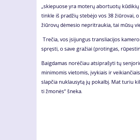
„skie­puo­se yra mo­te­rų abor­tuo­tų kū­di­kių lą
tin­kle iš pra­džių ste­bė­jo vos 38 žiū­ro­vai, o
žiū­ro­vų dė­me­sio ne­pri­trau­kia, tai mū­sų vie­
Tre­čia, vos įsi­jun­gus tran­slia­ci­jos ka­me­r
spręs­ti, o sa­ve gra­žiai (pro­tin­gas, rū­pes­tin
Baig­da­mas no­rė­čiau at­si­pra­šy­ti tų sen­jo­rių
mi­ni­mo­mis vie­to­mis, įvy­kiais ir vei­kian­čiais 
slap­čia nu­klau­sy­tą jų po­kal­bį. Mat tu­riu kil­
ti žmo­nės“ šne­ka.