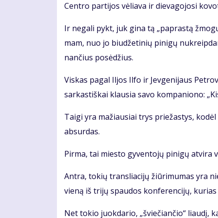
Cen­tro par­ti­jos vė­lia­va ir die­va­go­jo­si ko­v
Ir ne­ga­li pykt, juk gi­na tą „pa­pras­tą žmo­gų“,
mam, nuo jo biu­dže­ti­nių pi­ni­gų nu­kreip­da
nan­čius po­sė­džius.
Vis­kas pa­gal Il­jos Il­fo ir Jev­ge­ni­jaus Pet­r
sar­kas­tiš­kai klau­sia sa­vo kom­pa­nio­no: „Ki­s
Tai­gi yra ma­žiau­siai trys prie­žas­tys, ko­dėl 
ab­sur­das.
Pir­ma, tai mies­to gy­ven­to­jų pi­ni­gų at­vi­ra v
An­tra, to­kių tran­slia­ci­jų žiū­ri­mu­mas yra nie
vie­ną iš tri­jų spau­dos kon­fe­ren­ci­jų, ku­ria
Net to­kio juok­da­rio, „švie­čian­čio“ liau­dį, ka