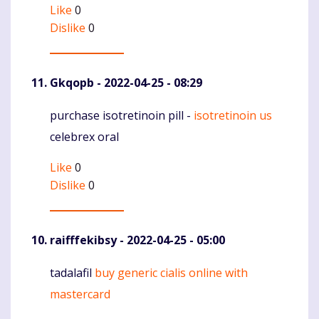
Like
0
Dislike
0
Gkqopb
- 2022-04-25 - 08:29
purchase isotretinoin pill -
isotretinoin us
Komentaras
celebrex oral
Like
0
Dislike
0
raifffekibsy
- 2022-04-25 - 05:00
tadalafil
buy generic cialis online with
Komentaras
mastercard