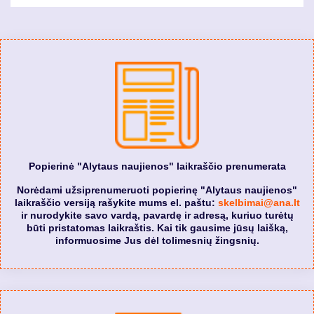
Popierinė "Alytaus naujienos" laikraščio prenumerata
Norėdami užsiprenumeruoti popierinę "Alytaus naujienos"
laikraščio versiją rašykite mums el. paštu:
skelbimai@ana.lt
ir nurodykite savo vardą, pavardę ir adresą, kuriuo turėtų
būti pristatomas laikraštis. Kai tik gausime jūsų laišką,
informuosime Jus dėl tolimesnių žingsnių.