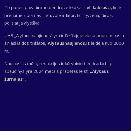
To paties pavadinimo bendrovė leidžia ir
el. laikraštį,
kuris
prenumeruojamas Lietuvoje ir kitur, kur gyvena, dirba,
poilsiauja alytiškiai.
UAB „Alytaus naujienos“ yra ir Dzūkijoje vieno populiariausių
žiniasklaidos tinklapių
Alytausnaujienos.lt
leidėja nuo 2000
m.
Naujausias mūsų redakcijos ir kūrybinių bendradarbių
spaudinys yra 2024 metais pradėtas leisti
„Alytaus
žurnalas“.