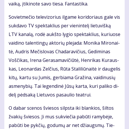
vai­ką, įti­ki­no­te sa­vo tie­sa. Fan­tas­ti­ka.
So­viet­me­čio te­le­vi­zo­rius il­ga­me ko­ri­do­riaus ga­le vis
suk­da­vo TV spek­tak­lius per vie­nin­te­lį lie­tu­viš­ką
LTV ka­na­lą, ro­dė aukš­to ly­gio spek­tak­lius, ku­riuo­se
vai­di­no ta­len­tin­gų ak­to­rių ple­ja­da: Mo­ni­ka Mi­ro­nai­
tė, Aud­ris Me­čis­lo­vas Cha­da­ra­vi­čius, Ge­di­mi­nas
Voš­či­kas, Ire­na Ge­ra­sa­ma­vi­čiū­tė, Hen­ri­kas Ku­raus­
kas, Le­o­nar­das Zel­čius, Rū­ta Sta­li­liū­nai­tė ir dau­ge­lis
ki­tų, kar­tu su Ju­mis, ger­bia­ma Gra­ži­na, vai­di­nu­sių
as­me­ny­bių. Tai le­gen­di­nė Jū­sų kar­ta, ku­ri pa­li­ko di­
de­lį pėd­sa­ką Lie­tu­vos pa­sau­lio te­at­rui.
O da­bar sce­nos švie­sos silps­ta iki blan­kios, šil­tos
žva­kių švie­sos. Ji mus su­kvie­čia pa­bū­ti ra­my­bė­je,
pa­bū­ti be pyk­čių, go­du­mų ar net džiaugs­mų. Tie­