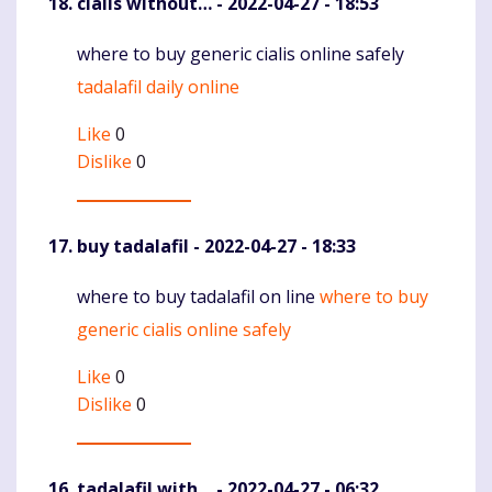
cialis without…
- 2022-04-27 - 18:53
where to buy generic cialis online safely
Komentaras
tadalafil daily online
Like
0
Dislike
0
buy tadalafil
- 2022-04-27 - 18:33
where to buy tadalafil on line
where to buy
Komentaras
generic cialis online safely
Like
0
Dislike
0
tadalafil with…
- 2022-04-27 - 06:32