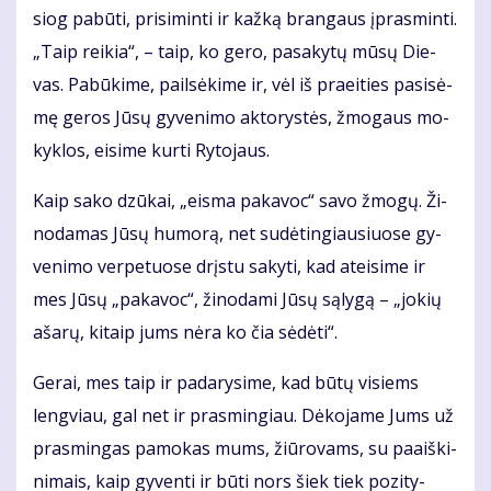
siog pa­bū­ti, pri­si­min­ti ir kaž­ką bran­gaus įpras­min­ti.
„Taip rei­kia“, – taip, ko ge­ro, pa­sa­ky­tų mū­sų Die­
vas. Pa­bū­ki­me, pail­sė­ki­me ir, vėl iš pra­ei­ties pa­si­sė­
mę ge­ros Jū­sų gy­ve­ni­mo ak­to­rys­tės, žmo­gaus mo­
kyk­los, ei­si­me kur­ti Ry­to­jaus.
Kaip sa­ko dzū­kai, „eis­ma pa­ka­voc“ sa­vo žmo­gų. Ži­
no­da­mas Jū­sų hu­mo­rą, net su­dė­tin­giau­siuo­se gy­
ve­ni­mo ver­pe­tuo­se drįs­tu sa­ky­ti, kad at­ei­si­me ir
mes Jū­sų „pa­ka­voc“, ži­no­da­mi Jū­sų są­ly­gą – „jo­kių
aša­rų, ki­taip jums nė­ra ko čia sė­dė­ti“.
Ge­rai, mes taip ir pa­da­ry­si­me, kad bū­tų vi­siems
leng­viau, gal net ir pra­smin­giau. Dė­ko­ja­me Jums už
pra­smin­gas pa­mo­kas mums, žiū­ro­vams, su pa­aiš­ki­
ni­mais, kaip gy­ven­ti ir bū­ti nors šiek tiek po­zi­ty­