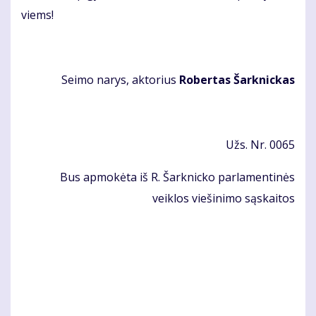
viems!
Sei­mo na­rys, ak­to­rius
Ro­ber­tas Šar­knic­kas
Užs. Nr. 0065
Bus apmokėta iš R. Šarknicko parlamentinės
veiklos viešinimo sąskaitos