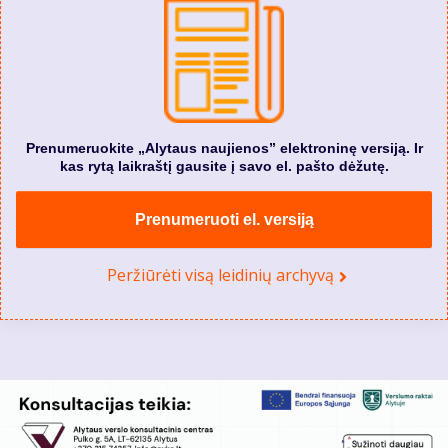
Prenumeruokite „Alytaus naujienos” elektroninę versiją. Ir
kas rytą laikraštį gausite į savo el. pašto dėžutę.
Prenumeruoti el. versiją
Peržiūrėti visą leidinių archyvą