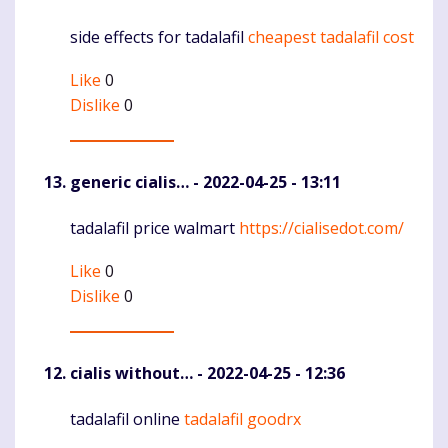
side effects for tadalafil
cheapest tadalafil cost
Komentaras
Like
0
Dislike
0
generic cialis…
- 2022-04-25 - 13:11
tadalafil price walmart
https://cialisedot.com/
Komentaras
Like
0
Dislike
0
cialis without…
- 2022-04-25 - 12:36
tadalafil online
tadalafil goodrx
Komentaras