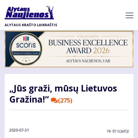
Pereiti
į
pagrindinį
ALYTAUS KRAŠTO LAIKRAŠTIS
turinį
„Jūs gra­ži, mū­sų Lie­tu­vos
Gra­ži­na!“
(275)
2020-07-31
Nr.
87 (13463)