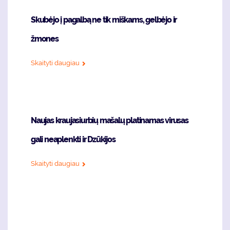
Skubėjo į pagalbą ne tik miškams, gelbėjo ir
žmones
Skaityti daugiau
Naujas kraujasiurbių mašalų platinamas virusas
gali neaplenkti ir Dzūkijos
Skaityti daugiau