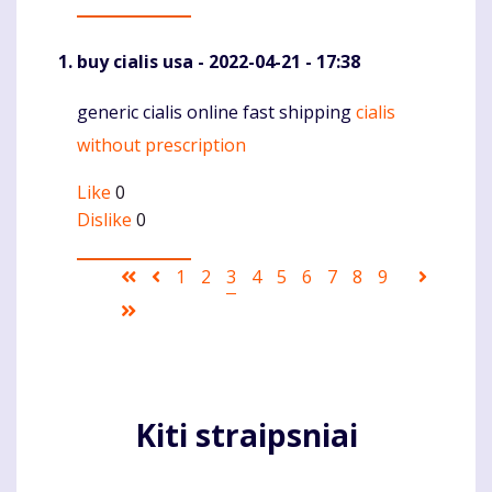
buy cialis usa
- 2022-04-21 - 17:38
generic cialis online fast shipping
cialis
Komentaras
without prescription
Like
0
Dislike
0
Pagination
First
Ankstesnis
Puslapis
1
Puslapis
2
Current
3
Puslapis
4
Puslapis
5
Puslapis
6
Puslapis
7
Puslapis
8
Puslapis
9
Sekanti
page
puslapis
page
puslapi
Last
page
Kiti straipsniai