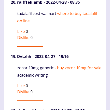
raifffekiamb
- 2022-04-28 - 08:35
tadalafil cost walmart
where to buy tadalafil
Komentaras
on line
Like
0
Dislike
0
Dvtzhh
- 2022-04-27 - 19:16
zocor 10mg generic -
buy zocor 10mg for sale
Komentaras
academic writing
Like
0
Dislike
0