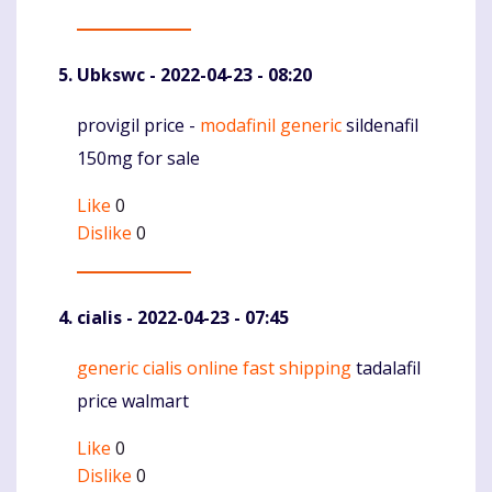
Ubkswc
- 2022-04-23 - 08:20
provigil price -
modafinil generic
sildenafil
Komentaras
150mg for sale
Like
0
Dislike
0
cialis
- 2022-04-23 - 07:45
generic cialis online fast shipping
tadalafil
Komentaras
price walmart
Like
0
Dislike
0