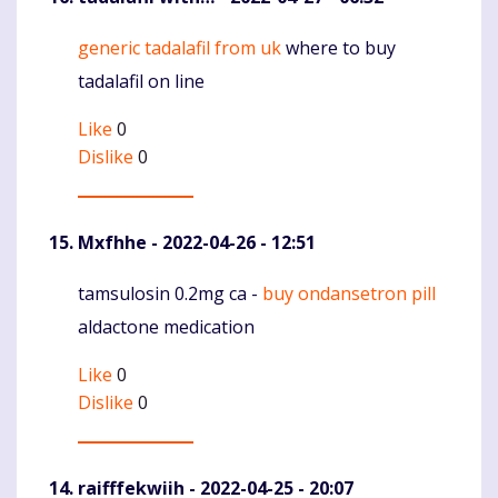
generic tadalafil from uk
where to buy
Komentaras
tadalafil on line
Like
0
Dislike
0
Mxfhhe
- 2022-04-26 - 12:51
tamsulosin 0.2mg ca -
buy ondansetron pill
Komentaras
aldactone medication
Like
0
Dislike
0
raifffekwiih
- 2022-04-25 - 20:07