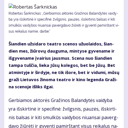
Robertas Šarknickas: „Ger­bia­mos ak­to­rės Gra­ži­nos Ba­lan­dy­tės vai­dy­
ba yra iš­skir­ti­nė ir spe­ci­fi­nė: žvilgs­nis, pau­zės, iš­skir­ti­nis bal­sas ir ki­ti
smul­kūs vai­dy­bos niu­an­sai pa­verg­da­vo žiū­rė­ti ir gy­ven­ti pa­mirš­tant vi­
sus rei­ka­lus na­mie, dar­be.“
Šian­dien už­si­da­ro te­at­ro sce­nos užuo­lai­dos, šian­
dien mes, žiū­ro­vų dau­gu­ma, min­ty­se gy­ve­na­me ir
iš­gy­ve­na­me įvai­rius jaus­mus. Sce­na nuo šian­dien
tam­pa tuš­čia, lie­ka Jū­sų ko­le­gos, bet be Jū­sų. Bet
at­min­ty­je ir šir­dy­je, ne tik iš­ore, bet ir vi­du­mi, mū­sų
gra­ži Lie­tu­vos ži­no­ma te­at­ro ir ki­no le­gen­da Gra­ži­
na sce­no­je iš­liks il­gai.
Ger­bia­mos ak­to­rės Gra­ži­nos Ba­lan­dy­tės vai­dy­ba
yra iš­skir­ti­nė ir spe­ci­fi­nė: žvilgs­nis, pau­zės, iš­skir­ti­
nis bal­sas ir ki­ti smul­kūs vai­dy­bos niu­an­sai pa­verg­
da­vo žiū­rė­ti ir gy­ven­ti pa­mirš­tant vi­sus rei­ka­lus na­