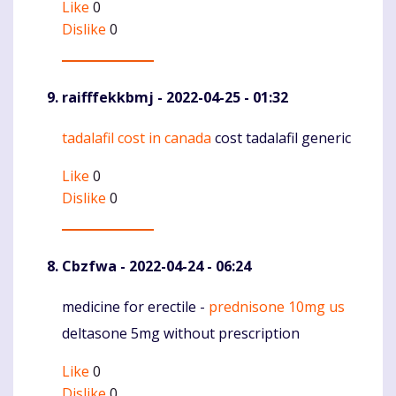
Like
0
Dislike
0
raifffekkbmj
- 2022-04-25 - 01:32
tadalafil cost in canada
cost tadalafil generic
Komentaras
Like
0
Dislike
0
Cbzfwa
- 2022-04-24 - 06:24
medicine for erectile -
prednisone 10mg us
Komentaras
deltasone 5mg without prescription
Like
0
Dislike
0