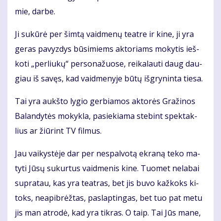
mie, dar­be.
Ji su­kū­rė per šim­tą vaid­me­nų te­at­re ir ki­ne, ji yra
ge­ras pa­vyz­dys bū­si­miems ak­to­riams mo­ky­tis ieš­
ko­ti „per­liu­kų“ per­so­na­žuo­se, rei­ka­lau­ti daug dau­
giau iš sa­vęs, kad vaid­me­ny­je bū­tų iš­gry­nin­ta tie­sa.
Tai yra aukš­to ly­gio ger­bia­mos ak­to­rės Gra­ži­nos
Ba­lan­dy­tės mo­kyk­la, pa­sie­kia­ma ste­bint spek­tak­
lius ar žiū­rint TV fil­mus.
Jau vai­kys­tė­je dar per ne­spal­vo­tą ek­ra­ną te­ko ma­
ty­ti Jū­sų su­kur­tus vaid­me­nis ki­ne. Tuo­met ne­la­bai
su­pra­tau, kas yra te­at­ras, bet jis bu­vo kaž­koks ki­
toks, ne­apib­rėž­tas, pa­slap­tin­gas, bet tuo pat me­tu
jis man at­ro­dė, kad yra tik­ras. O taip. Tai Jūs ma­ne,