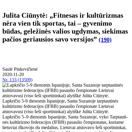
Julita Ciūnytė: „Fitnesas ir kultūrizmas
nėra vien tik sportas, tai – gyvenimo
būdas, geležinės valios ugdymas, siekimas
pačios geriausios savo versijos”
(190)
Saulė Pinkevičienė
2020-11-20
Nr.
133 (13509)
Lapkričio 5-9 dienomis Ispanijoje, Santa Suzanoje tarptautinės
kultūrizmo federacijos (IFBB) pasaulio čempionate Lietuvai
atstovavusi (viso šeši sportininkai) alytiškė Julita Ciūnytė.
Lap­kri­čio 5–9 die­no­mis Is­pa­ni­jo­je, San­ta Su­za­no­je, vy­ko Tarp­tau­ti­
nės kul­tū­riz­mo fe­de­ra­ci­jos (IFBB) pa­sau­lio čem­pio­na­tas, ku­ria­me
lie­tu­viai iš­ko­vo­jo du me­da­lius. Lie­tu­vai at­sto­va­vo še­ši spor­ti­nin­kai,