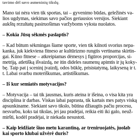
ta­vi­mo dėl sa­vo as­me­ni­nių tiks­lų.
Ma­no tai nė­ra vien tik spor­tas, tai – gy­ve­ni­mo bū­das, ge­le­ži­nės va­
lios ug­dy­mas, sie­ki­mas sa­vo pa­čios ge­riau­sios ver­si­jos. Sie­kiant
aukš­tų re­zul­ta­tų pa­si­ruo­ši­mas var­žy­boms vyks­ta nuo­la­tos.
– Ko­kia Jū­sų sėk­mės pa­slap­tis?
– Kad bū­tum sėk­min­gas šia­me spor­te, vien tik kil­no­ti svo­rius ne­pa­
kan­ka, juk kiek­vie­na fit­ne­so ar kul­tū­riz­mo rung­tis ver­ti­na­ma skir­tin­
gai. Kū­no fit­ne­se – at­krei­pia­mas dė­me­sys į fi­gū­ros pro­por­ci­jas, si­
met­ri­ją, at­le­tiš­ką iš­vaiz­dą, ne itin di­de­les rau­me­nų ap­im­tis ir jų ko­ky­
bę. Taip pat į sce­ni­nį įvaiz­dį, odos būk­lę, pri­sis­ta­ty­mą, lai­ky­se­ną ir t.
t. La­bai svar­bu mo­te­riš­ku­mas, ar­tis­tiš­ku­mas.
– Iš kur se­mia­tės mo­ty­va­ci­jos?
– Mo­ty­va­ci­ja – tai tik jaus­mas, ku­ris at­ei­na ir iš­ei­na, o vi­sa ki­ta yra
dis­cip­li­na ir dar­bas. Vis­kas la­bai pa­pras­ta, tik kar­tais mes pa­tys vis­ką
ap­sun­ki­na­me. Sie­kiant sa­vo tiks­lo, bū­ti­na džiaug­tis pa­čiu pro­ce­su,
ne­svar­bu, koks tai tiks­las, jei jau pra­dė­jai, rei­kia ei­ti iki ga­lo, ne­už­
mirš­ti, ko­dėl pra­dė­jai, ir nie­ka­da ne­su­sto­ti.
– Kaip lei­džia­te šiuo me­tu ka­ran­ti­ną, ar tre­ni­ruo­ja­tės, juo­lab
kai spor­to klu­bai už­vė­rė du­ris?