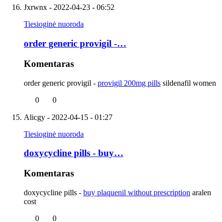
Jxrwnx
- 2022-04-23 - 06:52
Tiesioginė nuoroda
order generic provigil -…
Komentaras
order generic provigil -
provigil 200mg pills
sildenafil women
0
0
Alicgy
- 2022-04-15 - 01:27
Tiesioginė nuoroda
doxycycline pills - buy…
Komentaras
doxycycline pills -
buy plaquenil without prescription
aralen
cost
0
0