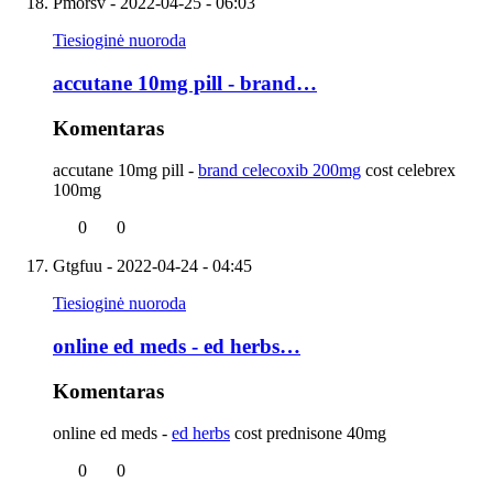
Pmorsv
- 2022-04-25 - 06:03
Tiesioginė nuoroda
accutane 10mg pill - brand…
Komentaras
accutane 10mg pill -
brand celecoxib 200mg
cost celebrex
100mg
0
0
Gtgfuu
- 2022-04-24 - 04:45
Tiesioginė nuoroda
online ed meds - ed herbs…
Komentaras
online ed meds -
ed herbs
cost prednisone 40mg
0
0