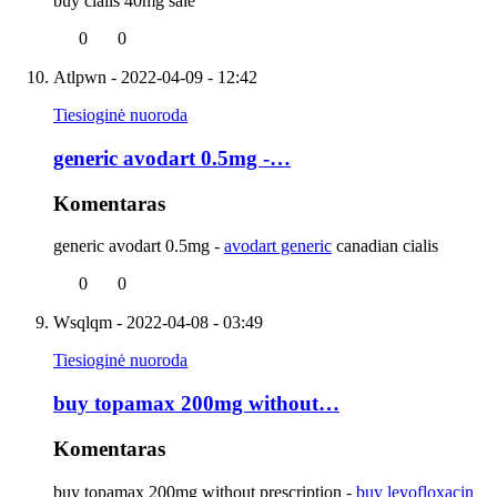
buy cialis 40mg sale
0
0
Atlpwn
- 2022-04-09 - 12:42
Tiesioginė nuoroda
generic avodart 0.5mg -…
Komentaras
generic avodart 0.5mg -
avodart generic
canadian cialis
0
0
Wsqlqm
- 2022-04-08 - 03:49
Tiesioginė nuoroda
buy topamax 200mg without…
Komentaras
buy topamax 200mg without prescription -
buy levofloxacin