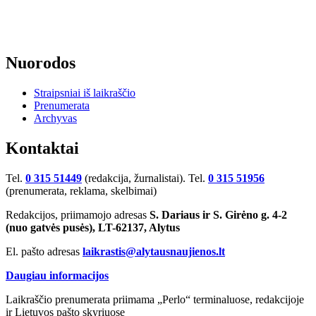
Nuorodos
Straipsniai iš laikraščio
Prenumerata
Archyvas
Kontaktai
Tel.
0 315 51449
(redakcija, žurnalistai). Tel.
0 315 51956
(prenumerata, reklama, skelbimai)
Redakcijos, priimamojo adresas
S. Dariaus ir S. Girėno g. 4-2
(nuo gatvės pusės), LT-62137, Alytus
El. pašto adresas
laikrastis@alytausnaujienos.lt
Daugiau informacijos
Laikraščio prenumerata priimama „Perlo“ terminaluose, redakcijoje
ir Lietuvos pašto skyriuose