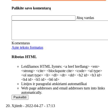
Palikite savo komentarą
Jūsų vardas
Komentaras
Apie teksto formatus
Ribotas HTML
Leidžiamos HTML žymės: <a href hreflang> <em>
<strong> <cite> <blockquote cite> <code> <ul type>
<ol start type> <li> <dl> <dt> <dd> <h2 id> <h3 id>
<h4 id> <h5 id> <h6 id>
Linijos ir paragrafai atskiriami automatiškai
Web page addresses and email addresses turn into links
automatically.
Xjiimb
- 2022-04-27 - 17:13