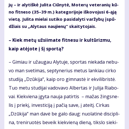
jų – ir aly­tiš­kė Ju­li­ta Ciū­ny­tė, Mo­te­rų ve­te­ra­nių kū­
no fit­ne­so (35–39 m.) ka­te­go­ri­jo­je iš­ko­vo­ju­si 6-ąją
vie­tą. Ju­li­ta mie­lai su­ti­ko pa­si­da­ly­ti var­žy­bų įspū­
džiais su „Aly­taus nau­jie­nų“ skai­ty­to­jais.
– Kiek me­tų už­si­i­ma­te fit­ne­su ir kul­tū­riz­mu,
kaip at­ėjo­te į šį spor­tą?
– Gi­miau ir už­au­gau Aly­tu­je, spor­tas nie­ka­da ne­bu­
vo man sve­ti­mas, sep­ty­ne­rius me­tus lan­kiau cir­ko
stu­di­ją „Dzū­ki­ja“, kaip oro gim­nas­tė ir ek­vi­lib­ris­tė.
Tuo me­tu stu­di­jai va­do­va­vo Al­ber­tas ir Ju­li­ja Ria­bo­
vai. Kiek­vie­na įgy­ta nau­ja pa­tir­tis – ma­žas žings­ne­
lis į prie­kį, in­ves­ti­ci­ją į pa­čią sa­ve, į at­ei­tį. Cir­kas
„Dzū­ki­ja“ man da­vė be ga­lo daug: nuo­la­ti­nė dis­cip­li­
na, tre­ni­ruo­tės be­veik kiek­vie­ną die­ną, tiks­lo sie­ki­