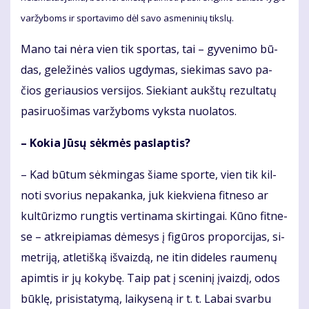
var­žy­boms ir spor­ta­vi­mo dėl sa­vo as­me­ni­nių tiks­lų.
Ma­no tai nė­ra vien tik spor­tas, tai – gy­ve­ni­mo bū­
das, ge­le­ži­nės va­lios ug­dy­mas, sie­ki­mas sa­vo pa­
čios ge­riau­sios ver­si­jos. Sie­kiant aukš­tų re­zul­ta­tų
pa­si­ruo­ši­mas var­žy­boms vyks­ta nuo­la­tos.
– Ko­kia Jū­sų sėk­mės pa­slap­tis?
– Kad bū­tum sėk­min­gas šia­me spor­te, vien tik kil­
no­ti svo­rius ne­pa­kan­ka, juk kiek­vie­na fit­ne­so ar
kul­tū­riz­mo rung­tis ver­ti­na­ma skir­tin­gai. Kū­no fit­ne­
se – at­krei­pia­mas dė­me­sys į fi­gū­ros pro­por­ci­jas, si­
met­ri­ją, at­le­tiš­ką iš­vaiz­dą, ne itin di­de­les rau­me­nų
ap­im­tis ir jų ko­ky­bę. Taip pat į sce­ni­nį įvaiz­dį, odos
būk­lę, pri­sis­ta­ty­mą, lai­ky­se­ną ir t. t. La­bai svar­bu