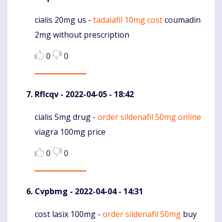
cialis 20mg us -
tadalafil 10mg cost
coumadin
Komentaras
2mg without prescription
0
0
Rflcqv
- 2022-04-05 - 18:42
cialis 5mg drug -
order sildenafil 50mg online
Komentaras
viagra 100mg price
0
0
Cvpbmg
- 2022-04-04 - 14:31
cost lasix 100mg -
order sildenafil 50mg
buy
Komentaras