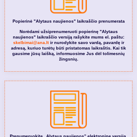
Popierinė "Alytaus naujienos" laikraščio prenumerata
Norėdami užsiprenumeruoti popierinę "Alytaus
naujienos" laikraščio versiją rašykite mums el. paštu:
skelbimai@ana.lt
ir nurodykite savo vardą, pavardę ir
adresą, kuriuo turėtų būti pristatomas laikraštis. Kai tik
gausime jūsų laišką, informuosime Jus dėl tolimesnių
žingsnių.
Prenumeruokite „Alytaus naujienos” elektroninę versiją.