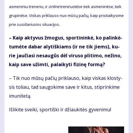
as­me­ni­niu tre­ne­riu, ir
on­li­ne
tre­ni­ruo­tė­se tiek as­me­ni­nė­se, tiek
gru­pi­nė­se. Vis­kas pri­klau­so nuo mū­sų pa­čių, kaip pri­si­tai­ky­si­me
prie su­si­da­riu­sios si­tu­a­ci­jos.
– Kaip ak­ty­vus žmo­gus, spor­ti­nin­kė, ko pa­lin­kė­
tu­mė­te da­bar aly­tiš­kiams (ir ne tik jiems), ku­
rie jau­čia­si ne­sau­gūs dėl vi­ru­so pli­ti­mo, ne­ži­no,
kaip sa­ve už­im­ti, pa­lai­ky­ti fi­zi­nę for­mą?
– Tik nuo mū­sų pa­čių pri­klau­so, kaip vis­kas klos­ty­
sis to­liau, tad sau­go­ki­me sa­ve ir ki­tus, stip­rin­ki­me
imu­ni­te­tą.
Iš­li­ki­te svei­ki, spor­tiš­ki ir džiau­ki­tės gy­ve­ni­mu!