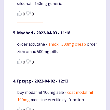
sildenafil 150mg generic
0
0
Mydhod
- 2022-04-03 - 11:18
order accutane -
amoxil 500mg cheap
order
Komentaras
zithromax 500mg pills
0
0
Fpzqtg
- 2022-04-02 - 12:13
buy modafinil 100mg sale -
cost modafinil
Komentaras
100mg
medicine erectile dysfunction