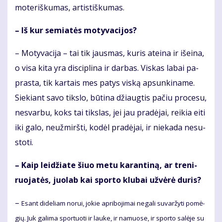
mo­te­riš­ku­mas, ar­tis­tiš­ku­mas.
– Iš kur se­mia­tės mo­ty­va­ci­jos?
– Mo­ty­va­ci­ja – tai tik jaus­mas, ku­ris at­ei­na ir iš­ei­na,
o vi­sa ki­ta yra dis­cip­li­na ir dar­bas. Vis­kas la­bai pa­
pras­ta, tik kar­tais mes pa­tys vis­ką ap­sun­ki­na­me.
Sie­kiant sa­vo tiks­lo, bū­ti­na džiaug­tis pa­čiu pro­ce­su,
ne­svar­bu, koks tai tiks­las, jei jau pra­dė­jai, rei­kia ei­ti
iki ga­lo, ne­už­mirš­ti, ko­dėl pra­dė­jai, ir nie­ka­da ne­su­
sto­ti.
– Kaip lei­džia­te šiuo me­tu ka­ran­ti­ną, ar tre­ni­
ruo­ja­tės, juo­lab kai spor­to klu­bai už­vė­rė du­ris?
–
Esant di­de­liam no­rui, jo­kie ap­ri­bo­ji­mai ne­ga­li su­var­žy­ti po­mė­
gių. Juk ga­li­ma spor­tuo­ti ir lau­ke, ir na­muo­se, ir spor­to sa­lė­je su