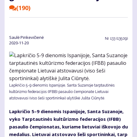
(190)
Saulė Pinkevičienė
Nr.
133 (13509)
2020-11-20
Lapkričio 5-9 dienomis Ispanijoje, Santa Suzanoje tarptautinės
kultūrizmo federacijos (IFBB) pasaulio čempionate Lietuvai
atstovavusi (viso šeši sportininkai) alytiškė Julita Ciūnytė.
Lap­kri­čio 5–9 die­no­mis Is­pa­ni­jo­je, San­ta Su­za­no­je,
vy­ko Tarp­tau­ti­nės kul­tū­riz­mo fe­de­ra­ci­jos (IFBB)
pa­sau­lio čem­pio­na­tas, ku­ria­me lie­tu­viai iš­ko­vo­jo du
me­da­lius. Lie­tu­vai at­sto­va­vo še­ši spor­ti­nin­kai, tarp