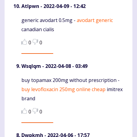
Atlpwn
- 2022-04-09 - 12:42
generic avodart 0.5mg -
avodart generic
Komentaras
canadian cialis
0
0
Wsqlqm
- 2022-04-08 - 03:49
buy topamax 200mg without prescription -
Komentaras
buy levofloxacin 250mg online cheap
imitrex
brand
0
0
Dwpkmh
- 2022-04-06 - 17:57