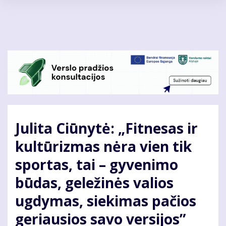
Pereiti
į
pagrindinį
turinį
Julita Ciūnytė: „Fitnesas ir
kultūrizmas nėra vien tik
sportas, tai – gyvenimo
būdas, geležinės valios
ugdymas, siekimas pačios
geriausios savo versijos”