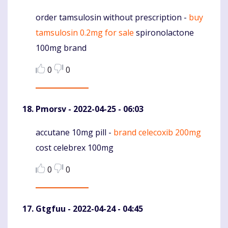
order tamsulosin without prescription -
buy
Komentaras
tamsulosin 0.2mg for sale
spironolactone
100mg brand
0
0
Pmorsv
- 2022-04-25 - 06:03
accutane 10mg pill -
brand celecoxib 200mg
Komentaras
cost celebrex 100mg
0
0
Gtgfuu
- 2022-04-24 - 04:45