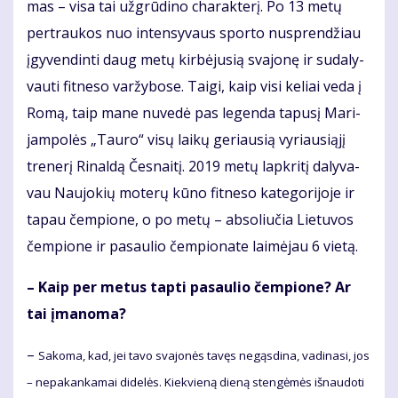
mas – vi­sa tai už­grū­di­no cha­rak­te­rį. Po 13 me­tų
per­trau­kos nuo in­ten­sy­vaus spor­to nu­spren­džiau
įgy­ven­din­ti daug me­tų kir­bė­ju­sią sva­jo­nę ir su­da­ly­
vau­ti fit­ne­so var­žy­bo­se. Tai­gi, kaip vi­si ke­liai ve­da į
Ro­mą, taip ma­ne nu­ve­dė pas le­gen­da ta­pu­sį Ma­ri­
jam­po­lės „Tau­ro“ vi­sų lai­kų ge­riau­sią vy­riau­si­ą­jį
tre­ne­rį Ri­nal­dą Čes­nai­tį. 2019 me­tų lap­kri­tį da­ly­va­
vau Nau­jo­kių mo­te­rų kū­no fit­ne­so ka­te­go­ri­jo­je ir
ta­pau čem­pio­ne, o po me­tų – ab­so­liu­čia Lie­tu­vos
čem­pio­ne ir pa­sau­lio čem­pio­na­te lai­mė­jau 6 vie­tą.
– Kaip per me­tus tap­ti pa­sau­lio čem­pio­ne? Ar
tai įma­no­ma?
–
Sa­ko­ma, kad, jei ta­vo sva­jo­nės ta­vęs ne­gąs­di­na, va­di­na­si, jos
– ne­pa­kan­ka­mai di­de­lės. Kiek­vie­ną die­ną sten­gė­mės iš­nau­do­ti