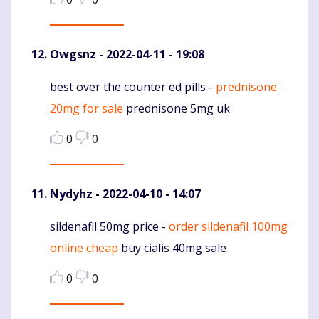
Owgsnz
- 2022-04-11 - 19:08
best over the counter ed pills -
prednisone
Komentaras
20mg for sale
prednisone 5mg uk
0
0
Nydyhz
- 2022-04-10 - 14:07
sildenafil 50mg price -
order sildenafil 100mg
Komentaras
online cheap
buy cialis 40mg sale
0
0