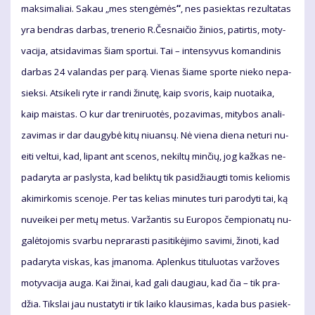
mak­si­ma­liai. Sa­kau „mes sten­gė­mės
“
, nes pa­siek­tas re­zul­ta­tas
yra ben­dras dar­bas, tre­ne­rio R.Čes­nai­čio ži­nios, pa­tir­tis, mo­ty­
va­ci­ja, at­si­da­vi­mas šiam spor­tui. Tai – in­ten­sy­vus ko­man­di­nis
dar­bas 24 va­lan­das per pa­rą. Vie­nas šia­me spor­te nie­ko ne­pa­
siek­si. At­si­ke­li ry­te ir ran­di ži­nu­tę, kaip svo­ris, kaip nuo­tai­ka,
kaip mais­tas. O kur dar tre­ni­ruo­tės, po­za­vi­mas, mi­ty­bos ana­li­
za­vi­mas ir dar dau­gy­bė ki­tų niu­an­sų. Nė vie­na die­na ne­tu­ri nu­
ei­ti vel­tui, kad, li­pant ant sce­nos, ne­kil­tų min­čių, jog kaž­kas ne­
pa­da­ry­ta ar pa­slys­ta, kad be­lik­tų tik pa­si­džiaug­ti to­mis ke­lio­mis
aki­mir­ko­mis sce­no­je. Per tas ke­lias mi­nu­tes tu­ri pa­ro­dy­ti tai, ką
nu­vei­kei per me­tų me­tus. Var­žan­tis su Eu­ro­pos čem­pio­na­tų nu­
ga­lė­to­jo­mis svar­bu ne­pra­ras­ti pa­si­ti­kė­ji­mo sa­vi­mi, ži­no­ti, kad
pa­da­ry­ta vis­kas, kas įma­no­ma. Ap­len­kus ti­tu­luo­tas var­žo­ves
mo­ty­va­ci­ja au­ga. Kai ži­nai, kad ga­li dau­giau, kad čia – tik pra­
džia. Tiks­lai jau nu­sta­ty­ti ir tik lai­ko klau­si­mas, ka­da bus pa­siek­