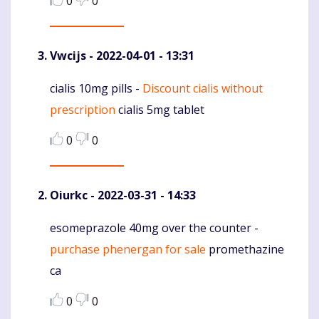
0
0
Vwcijs
- 2022-04-01 - 13:31
cialis 10mg pills -
Discount cialis without
Komentaras
prescription
cialis 5mg tablet
0
0
Oiurkc
- 2022-03-31 - 14:33
esomeprazole 40mg over the counter -
Komentaras
purchase phenergan for sale
promethazine
ca
0
0