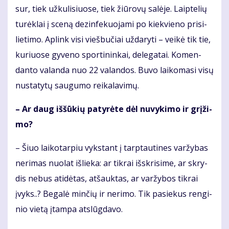
sur, tiek už­ku­li­siuo­se, tiek žiū­ro­vų sa­lė­je. Laip­te­lių
tu­rėk­lai į sce­ną dez­in­fe­kuo­ja­mi po kiek­vie­no pri­si­
lie­ti­mo. Ap­link vi­si vieš­bu­čiai už­da­ry­ti – vei­kė tik tie,
ku­riuo­se gy­ve­no spor­ti­nin­kai, de­le­ga­tai. Ko­men­
dan­to va­lan­da nuo 22 va­lan­dos. Bu­vo lai­ko­ma­si vi­sų
nu­sta­ty­tų sau­gu­mo rei­ka­la­vi­mų.
– Ar daug iš­šū­kių pa­ty­rė­te dėl nu­vy­ki­mo ir grį­ži­
mo?
– Šiuo lai­ko­tar­piu vyks­tant į tarp­tau­ti­nes var­žy­bas
ne­ri­mas nuo­lat iš­lie­ka: ar tik­rai iš­skri­si­me, ar skry­
dis ne­bus ati­dė­tas, at­šauk­tas, ar var­žy­bos tik­rai
įvyks..? Be­ga­lė min­čių ir ne­ri­mo. Tik pa­sie­kus ren­gi­
nio vie­tą įtam­pa at­slūg­da­vo.