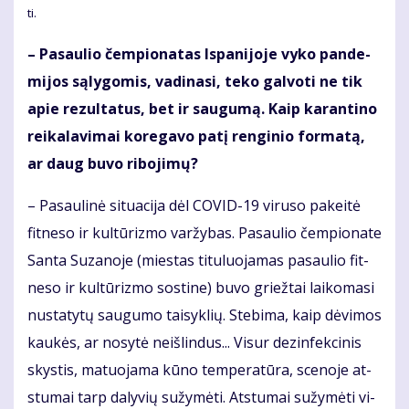
ti.
– Pa­sau­lio čem­pio­na­tas Is­pa­ni­jo­je vy­ko pan­de­
mi­jos są­ly­go­mis, va­di­na­si, te­ko gal­vo­ti ne tik
apie re­zul­ta­tus, bet ir sau­gu­mą. Kaip ka­ran­ti­no
rei­ka­la­vi­mai ko­re­ga­vo pa­tį ren­gi­nio for­ma­tą,
ar daug bu­vo ri­bo­ji­mų?
– Pa­sau­li­nė si­tu­a­ci­ja dėl CO­VID-19 vi­ru­so pa­kei­tė
fit­ne­so ir kul­tū­riz­mo var­žy­bas. Pa­sau­lio čem­pio­na­te
San­ta Su­za­no­je (mies­tas ti­tu­luo­ja­mas pa­sau­lio fit­
ne­so ir kul­tū­riz­mo sos­ti­ne) bu­vo griež­tai lai­ko­ma­si
nu­sta­ty­tų sau­gu­mo tai­syk­lių. Ste­bi­ma, kaip dė­vi­mos
kau­kės, ar no­sy­tė ne­iš­lin­dus... Vi­sur dez­in­fek­ci­nis
skys­tis, ma­tuo­ja­ma kū­no tem­pe­ra­tū­ra, sce­no­je at­
stu­mai tarp da­ly­vių su­žy­mė­ti. At­stu­mai su­žy­mė­ti vi­