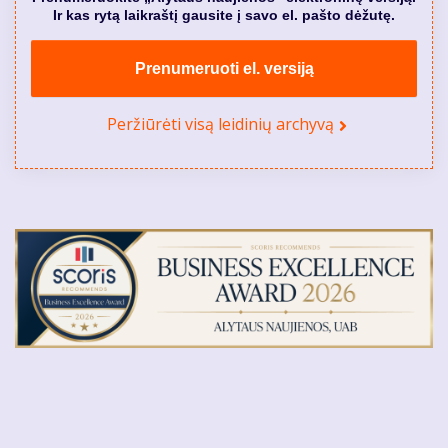
Ir kas rytą laikraštį gausite į savo el. pašto dėžutę.
Prenumeruoti el. versiją
Peržiūrėti visą leidinių archyvą