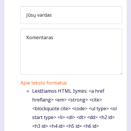
Jūsų vardas
Komentaras
Apie teksto formatus
Leidžiamos HTML žymės: <a href
hreflang> <em> <strong> <cite>
<blockquote cite> <code> <ul type> <ol
start type> <li> <dl> <dt> <dd> <h2 id>
<h3 id> <h4 id> <h5 id> <h6 id>