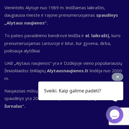
Vienintelis Alytuje nuo 1989 m. leidžiamas laikraštis,
daugiausia mieste ir rajone prenumeruojamas
spaudinys
„Alytaus naujienos“.
To paties pavadinimo bendrovė leidžia ir
el. laikraštį,
kuris
prenumeruojamas Lietuvoje ir kitur, kur gyvena, dirba,
poilsiauja alytiškiai.
UAB „Alytaus naujienos“ yra ir Dzūkijoje vieno populiariausių
žiniasklaidos tinklapių
Alytausnaujienos.lt
leidėja nuo 2000
m.
Sveiki. Kaip galime padėti?
Naujausias mūsų redakcijos ir kūrybinių bendradarbių
spaudinys yra 2024 metais pradėtas leisti
„Alytaus
žurnalas“.