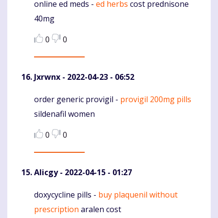
online ed meds -
ed herbs
cost prednisone
Komentaras
40mg
0
0
Jxrwnx
- 2022-04-23 - 06:52
order generic provigil -
provigil 200mg pills
Komentaras
sildenafil women
0
0
Alicgy
- 2022-04-15 - 01:27
doxycycline pills -
buy plaquenil without
Komentaras
prescription
aralen cost