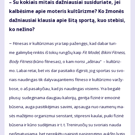
– Su ko­kiais mi­tais daž­niau­siai su­si­du­ria­te, jei
kal­bė­si­me apie mo­te­ris kul­tū­riz­me? Ko žmo­nės
daž­niau­siai klau­sia apie ši­tą spor­tą, kuo ste­bi­si,
ko ne­ži­no?
–
Fit­ne­sas ir kul­tū­riz­mas yra taip pa­žen­gęs, kad da­bar tu­ri­
me ga­li­my­bę rink­tis iš to­kių rung­čių kaip
Fit Mo­del, Bi­ki­ni Fit­ness,
Bo­dy Fit­ness
(kū­no fit­ne­sas), o kam no­ri­si „ašt­riau“ – kul­tū­riz­
mo. La­bai re­tai, bet vis dar pa­si­tai­ko iš­girs­ti, jog spor­tas su svo­
riais nau­din­gas tik da­ly­vau­jan­tiems fit­ne­so ir kul­tū­riz­mo var­žy­
bo­se, o aš pa­sa­ky­čiau, kad jis nau­din­gas vi­siems. Yra be­ga­lė
pliu­sų: su­de­gi­na­ma dau­giau ka­lo­ri­jų, ge­rė­ja fi­zi­nė ir emo­ci­nė
bū­se­na, au­ga pa­si­ti­kė­ji­mas sa­vi­mi, ap­sau­ga nuo rau­me­nų ma­
sės ma­žė­ji­mo or­ga­niz­mui sens­tant, stip­res­ni kau­lai, pui­ki fi­zi­nė
bū­se­na ir kū­no su­dė­ji­mas ir t. t. Tre­ni­ruo­čių su svo­riais nau­da
ne­iš­ma­tuo­ja­ma, bet ne­rei­kė­tų pai­nio­ti pa­si­ren­gi­mo aukš­to ly­gio