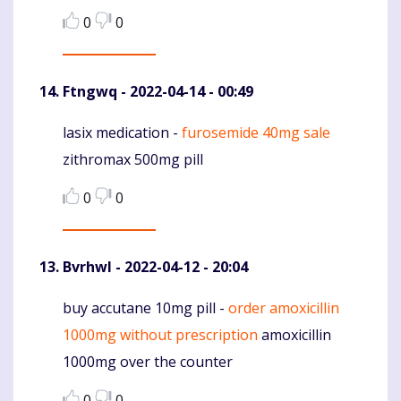
0
0
Ftngwq
- 2022-04-14 - 00:49
lasix medication -
furosemide 40mg sale
Komentaras
zithromax 500mg pill
0
0
Bvrhwl
- 2022-04-12 - 20:04
buy accutane 10mg pill -
order amoxicillin
Komentaras
1000mg without prescription
amoxicillin
1000mg over the counter
0
0