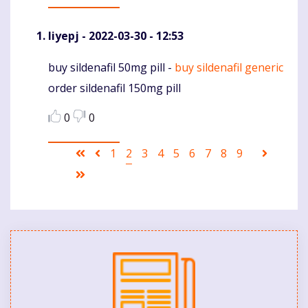
Iiyepj
- 2022-03-30 - 12:53
buy sildenafil 50mg pill -
buy sildenafil generic
Komentaras
order sildenafil 150mg pill
0
0
Pagination
First
Ankstesnis
Puslapis
1
Current
2
Puslapis
3
Puslapis
4
Puslapis
5
Puslapis
6
Puslapis
7
Puslapis
8
Puslapis
9
Sekanti
page
puslapis
page
puslapi
Last
page