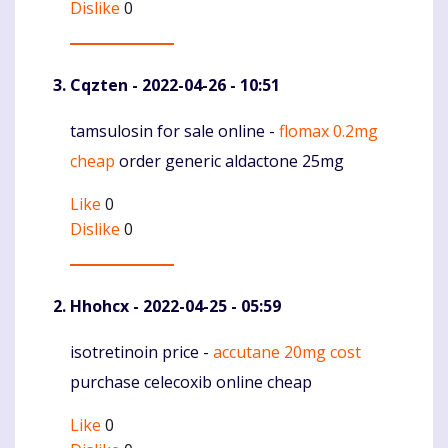
Dislike
0
Cqzten
- 2022-04-26 - 10:51
tamsulosin for sale online -
flomax 0.2mg
Komentaras
cheap
order generic aldactone 25mg
Like
0
Dislike
0
Hhohcx
- 2022-04-25 - 05:59
isotretinoin price -
accutane 20mg cost
Komentaras
purchase celecoxib online cheap
Like
0