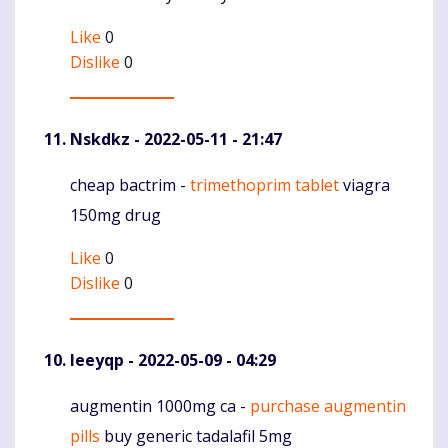
Like
0
Dislike
0
Nskdkz
- 2022-05-11 - 21:47
cheap bactrim -
trimethoprim tablet
viagra
Komentaras
150mg drug
Like
0
Dislike
0
Ieeyqp
- 2022-05-09 - 04:29
augmentin 1000mg ca -
purchase augmentin
Komentaras
pills
buy generic tadalafil 5mg