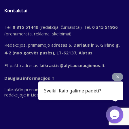
Kontaktai
Tel.
0 315 51449
(redakcija, žurnalistai). Tel.
0 315 51956
(prenumerata, reklama, skelbimai)
Redakcijos, priimamojo adresas
S. Dariaus ir S. Girėno g.
4-2 (nuo gatvės pusės), LT-62137, Alytus
El. pašto adresas
laikrastis@alytausnaujienos.lt
Daugiau informacijos
Laikraščio prenumerata priimama „Perlo“ terminaluose,
Sveiki. Kaip galime padėti?
redakcijoje ir Lietuvos pašto skyriuose