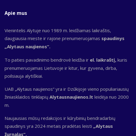
Apie mus
Vienintelis Alytuje nuo 1989 m. leidžiamas laikraštis,
daugiausia mieste ir rajone prenumeruojamas
spaudinys
„Alytaus naujienos“.
To paties pavadinimo bendrovė leidžia ir
el. laikraštį,
kuris
prenumeruojamas Lietuvoje ir kitur, kur gyvena, dirba,
poilsiauja alytiškiai.
UAB „Alytaus naujienos“ yra ir Dzūkijoje vieno populiariausių
žiniasklaidos tinklapių
Alytausnaujienos.lt
leidėja nuo 2000
m.
Naujausias mūsų redakcijos ir kūrybinių bendradarbių
spaudinys yra 2024 metais pradėtas leisti
„Alytaus
žurnalas“.