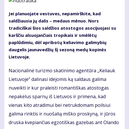
Jei planuojate vestuves, nepamirškite, kad
saldžiausia jų dalis – medaus mėnuo. Nors
tradiciškai šios saldžios atostogos asocijuojasi su
karščiu alsuojančiais tropikais ir smėlėtų
paplūdimiu, dėl apribotų keliavimo galimybių
daugelis jaunavedžių šį sezoną medų kopinės
Lietuvoje.
Nacionalinė turizmo skatinimo agentūra „Keliauk
Lietuvoje“ dalinasi idėjomis ką saldaus galima
nuveikti ir kur praleisti romantiškas atostogas
nepakėlus sparnų iš Lietuvos ir primena, kad
vienas kito atradimui bei netrukdomam poilsiui
galima rinktis ir nuošalią miško proskyną, ir jūros
druska kvepiančias egzotiškas gazebas ant Olando