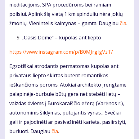
meditacijoms, SPA procedūroms bei ramiam
poilsiui. Aplink šią vietą 1 km spinduliu nėra jokių
žmonių. Vienintelis kaimynas – gamta. Daugiau
čia
.
„Oasis Dome“ – kupolas ant liepto
https://www.instagram.com/p/B0MJrgIgVzT/
Egzotiškai atrodantis permatomas kupolas ant
privataus liepto skirtas būtent romantikos
ieškančioms poroms. Atokiai architekto įrengtame
palapinėje-burbule būtų gera net stebėti lietų –
vaizdas dviems į Burokaraiščio ežerą (Varėnos r.),
autonominis šildymas, putojantis vynas... Svečiai
gali ir pajodinėti ar pasivažinėti karieta, pasiirstyti,
buriuoti. Daugiau
čia
.