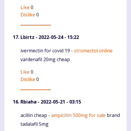
Like
0
Dislike
0
Lbirtz
- 2022-05-24 - 15:22
ivermectin for covid 19 -
stromectol online
Komentaras
vardenafil 20mg cheap
Like
0
Dislike
0
Rbiaha
- 2022-05-21 - 03:15
acillin cheap -
ampicillin 500mg for sale
brand
Komentaras
tadalafil 5mg