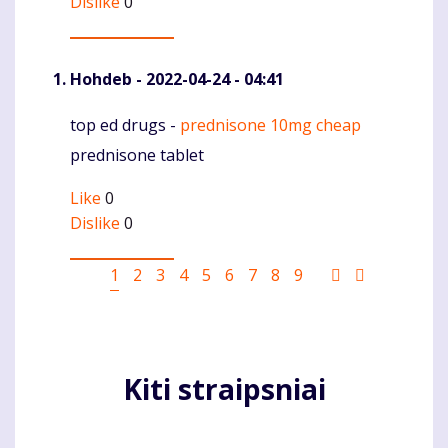
Dislike
0
Hohdeb
- 2022-04-24 - 04:41
top ed drugs -
prednisone 10mg cheap
Komentaras
prednisone tablet
Like
0
Dislike
0
Pagination
Current
1
Puslapis
2
Puslapis
3
Puslapis
4
Puslapis
5
Puslapis
6
Puslapis
7
Puslapis
8
Puslapis
9
Sekantis
Last
page
puslapis
page
Kiti straipsniai