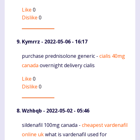
Like
0
Dislike
0
Kymrrz
- 2022-05-06 - 16:17
purchase prednisolone generic -
cialis 40mg
Komentaras
canada
overnight delivery cialis
Like
0
Dislike
0
Wzhbqb
- 2022-05-02 - 05:46
sildenafil 100mg canada -
cheapest vardenafil
Komentaras
online uk
what is vardenafil used for