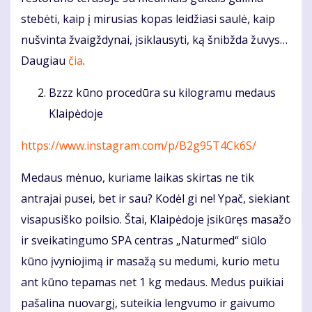
stebėti, kaip į mirusias kopas leidžiasi saulė, kaip
nušvinta žvaigždynai, įsiklausyti, ką šnibžda žuvys…
Daugiau
čia
.
Bzzz kūno procedūra su kilogramu medaus
Klaipėdoje
https://www.instagram.com/p/B2g95T4Ck6S/
Medaus mėnuo, kuriame laikas skirtas ne tik
antrajai pusei, bet ir sau? Kodėl gi ne! Ypač, siekiant
visapusiško poilsio. Štai, Klaipėdoje įsikūręs masažo
ir sveikatingumo SPA centras „Naturmed“ siūlo
kūno įvyniojimą ir masažą su medumi, kurio metu
ant kūno tepamas net 1 kg medaus. Medus puikiai
pašalina nuovargį, suteikia lengvumo ir gaivumo