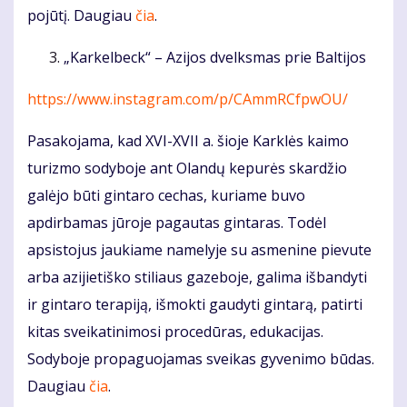
pojūtį. Daugiau
čia
.
„Karkelbeck“ – Azijos dvelksmas prie Baltijos
https://www.instagram.com/p/CAmmRCfpwOU/
Pasakojama, kad XVI-XVII a. šioje Karklės kaimo
turizmo sodyboje ant Olandų kepurės skardžio
galėjo būti gintaro cechas, kuriame buvo
apdirbamas jūroje pagautas gintaras. Todėl
apsistojus jaukiame namelyje su asmenine pievute
arba azijietiško stiliaus gazeboje, galima išbandyti
ir gintaro terapiją, išmokti gaudyti gintarą, patirti
kitas sveikatinimosi procedūras, edukacijas.
Sodyboje propaguojamas sveikas gyvenimo būdas.
Daugiau
čia
.