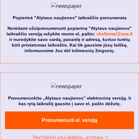
Popierinė "Alytaus naujienos" laikraščio prenumerata
Norėdami užsiprenumeruoti popierinę "Alytaus naujienos"
laikraščio versiją rašykite mums el. paštu:
skelbimai@ana.lt
ir nurodykite savo vardą, pavardę ir adresą, kuriuo turėtų
būti pristatomas laikraštis. Kai tik gausime jūsų laišką,
informuosime Jus dėl tolimesnių žingsnių.
Prenumeruokite „Alytaus naujienos” elektroninę versiją. Ir
kas rytą laikraštį gausite į savo el. pašto dėžutę.
Prenumeruoti el. versiją
Peržiūrėti visą leidinių archyvą