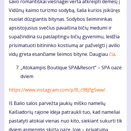
savo romantiškai viešnagei verta atkreipti dėmesį į
Vidūnų kaimo turizmo sodybą, šalia kurios įsikūręs
nuolat dūzgiantis bitynas. Sodybos šeimininkas
apsistojusius svečius pavaišina bičių medumi ir
supažindina su paslaptingu bičių gyvenimu, leidžia
prisimatuoti bitininko kostiumą ar pažvelgti į avilio
vidų greta esančiame šeimos bityne. Daugiau
čia
.
„Atokampis Boutique SPA&Resort“ – SPA oazė
dviem
https://www.instagram.com/p/B_c98Jfg5ww/
Iš Balio salos parvežta jaukių miško namelių
Kaišiadorių rajone idėja patraukli tuo, kad nameliai
pastatyti atokiai vienas nuo kito, siekiant sukurti tik
dviem asmenims skirtą oazę. Joje – privatumą