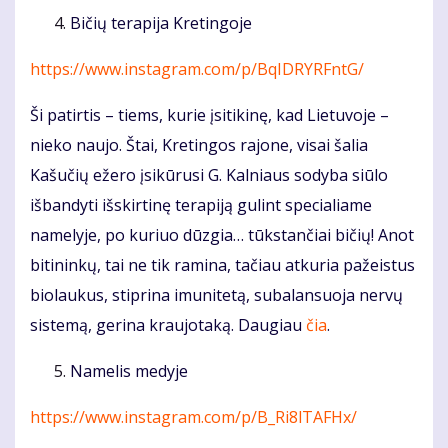
Bičių terapija Kretingoje
https://www.instagram.com/p/BqIDRYRFntG/
Ši patirtis – tiems, kurie įsitikinę, kad Lietuvoje –
nieko naujo. Štai, Kretingos rajone, visai šalia
Kašučių ežero įsikūrusi G. Kalniaus sodyba siūlo
išbandyti išskirtinę terapiją gulint specialiame
namelyje, po kuriuo dūzgia… tūkstančiai bičių! Anot
bitininkų, tai ne tik ramina, tačiau atkuria pažeistus
biolaukus, stiprina imunitetą, subalansuoja nervų
sistemą, gerina kraujotaką. Daugiau
čia
.
Namelis medyje
https://www.instagram.com/p/B_Ri8lTAFHx/