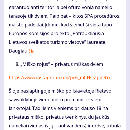
garantuojanti teritorija bei ofūro vonia namelio
terasoje tik dviem. Taip pat – kitos SPA procedūros,
maisto padėklai. Įdomu, kad šiemet ši vieta tapo
Europos Komisijos projekto „Patraukliausia
Lietuvos sveikatos turizmo vietovė“ laureate.
Daugiau
čia
.
„Miško rojus“ – privatus miškas dviem
https://www.instagram.com/p/B_mCHOZpm9Y/
Šioje paslaptingoje miško poilsiavietėje Rietavo
savivaldybėje vienu metu priimami tik vieni
lankytojai. Tad jiems vieniems priklauso 18 ha
privataus miško, privatus tvenkinys, du jaukūs
nameliai (vienas iš jų – ant vandens) ir erdvė, tobula