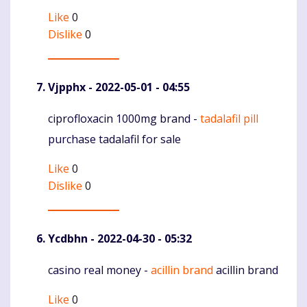
Like
0
Dislike
0
Vjpphx
- 2022-05-01 - 04:55
ciprofloxacin 1000mg brand -
tadalafil pill
Komentaras
purchase tadalafil for sale
Like
0
Dislike
0
Ycdbhn
- 2022-04-30 - 05:32
casino real money -
acillin brand
acillin brand
Komentaras
Like
0