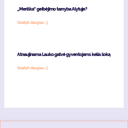
„Meriška“ gelbėjimo tarnyba Alytuje?
Skaityti daugiau
Atnaujinama Lauko gatvė gyventojams kelia šoką
Skaityti daugiau