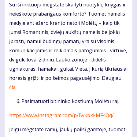
Su išrinktuoju mėgstate skaityti nuotykių knygas ir
neieškote prabangaus komforto? Tuomet namelis
medyje ant ežero kranto netoli Molėtų – kaip tik
jums! Romantinis, dviejų aukštų namelis be jokių
įprastų namui būdingų pamatų yra su visomis
komunikacijomis ir reikiamais patogumais - virtuve,
dvigule lova, židiniu. Lauko zonoje - didelis
ugniakuras, hamakai, gultai. Vieta, į kurią tikriausiai
norėsis grįžti ir po šeimos pagausėjimo. Daugiau
čia
.
Pasimatuoti bitininko kostiumą Molėtų raj.
https://www.instagram.com/p/BykbkkMF4Qq/
Jeigu mėgstate ramų, jaukų poilsį gamtoje, tuomet