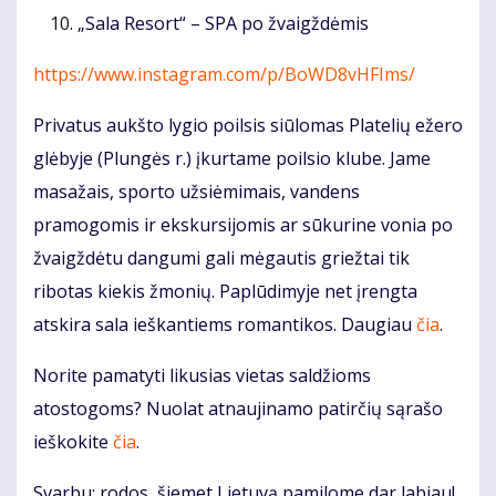
„Sala Resort“ – SPA po žvaigždėmis
https://www.instagram.com/p/BoWD8vHFIms/
Privatus aukšto lygio poilsis siūlomas Platelių ežero
glėbyje (Plungės r.) įkurtame poilsio klube. Jame
masažais, sporto užsiėmimais, vandens
pramogomis ir ekskursijomis ar sūkurine vonia po
žvaigždėtu dangumi gali mėgautis griežtai tik
ribotas kiekis žmonių. Paplūdimyje net įrengta
atskira sala ieškantiems romantikos. Daugiau
čia
.
Norite pamatyti likusias vietas saldžioms
atostogoms? Nuolat atnaujinamo patirčių sąrašo
ieškokite
čia
.
Svarbu: rodos, šiemet Lietuvą pamilome dar labiau!