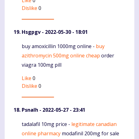
Like
0
Dislike
0
Hsgpgv
- 2022-05-30 - 18:01
buy amoxicillin 1000mg online -
buy
Komentaras
azithromycin 500mg online cheap
order
viagra 100mg pill
Like
0
Dislike
0
Psnalh
- 2022-05-27 - 23:41
tadalafil 10mg price -
legitimate canadian
Komentaras
online pharmacy
modafinil 200mg for sale