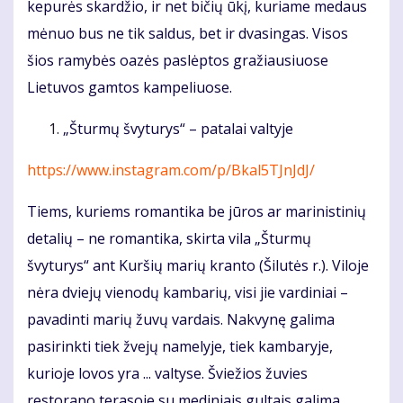
kepurės skardžio, ir net bičių ūkį, kuriame medaus
mėnuo bus ne tik saldus, bet ir dvasingas. Visos
šios ramybės oazės paslėptos gražiausiuose
Lietuvos gamtos kampeliuose.
„Šturmų švyturys“ – patalai valtyje
https://www.instagram.com/p/Bkal5TJnJdJ/
Tiems, kuriems romantika be jūros ar marinistinių
detalių – ne romantika, skirta vila „Šturmų
švyturys“ ant Kuršių marių kranto (Šilutės r.). Viloje
nėra dviejų vienodų kambarių, visi jie vardiniai –
pavadinti marių žuvų vardais. Nakvynę galima
pasirinkti tiek žvejų namelyje, tiek kambaryje,
kurioje lovos yra ... valtyse. Šviežios žuvies
restorano terasoje su mediniais gultais galima