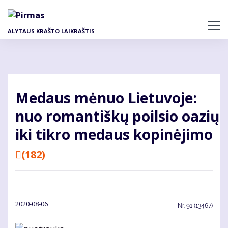
Pereiti
į
pagrindinį
ALYTAUS KRAŠTO LAIKRAŠTIS
turinį
Medaus mėnuo Lietuvoje:
nuo romantiškų poilsio oazių
iki tikro medaus kopinėjimo
(182)
2020-08-06
Nr.
91 (13467)