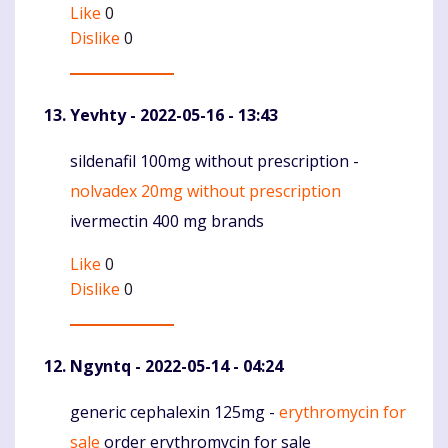
Like
0
Dislike
0
Yevhty
- 2022-05-16 - 13:43
sildenafil 100mg without prescription -
Komentaras
nolvadex 20mg without prescription
ivermectin 400 mg brands
Like
0
Dislike
0
Ngyntq
- 2022-05-14 - 04:24
generic cephalexin 125mg -
erythromycin for
Komentaras
sale
order erythromycin for sale