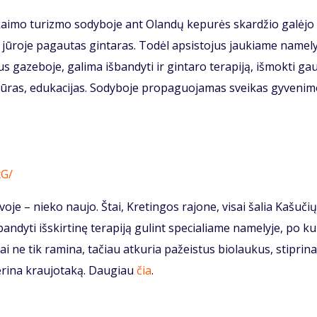
 kaimo turizmo sodyboje ant Olandų kepurės skardžio galėjo 
jūroje pagautas gintaras. Todėl apsistojus jaukiame namely
us gazeboje, galima išbandyti ir gintaro terapiją, išmokti gau
cedūras, edukacijas. Sodyboje propaguojamas sveikas gyveni
tG/
tuvoje – nieko naujo. Štai, Kretingos rajone, visai šalia Kašučių
bandyti išskirtinę terapiją gulint specialiame namelyje, po k
tai ne tik ramina, tačiau atkuria pažeistus biolaukus, stiprina
erina kraujotaką. Daugiau
čia
.