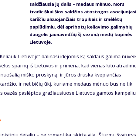
saldžiausia jų dalis – medaus mėnuo. Nors
tradiciškai šios saldžios atostogos asocijuojasi
karščiu alsuojančiais tropikais ir smėlėtų
paplūdimiu, dėl apribotų keliavimo galimybių
daugelis jaunavedžių šį sezoną medų kopinės
Lietuvoje.
liauk Lietuvoje“ dalinasi idėjomis ką saldaus galima nuveikt
ėlus sparnų iš Lietuvos ir primena, kad vienas kito atradimu
r nuošalią miško proskyną, ir jūros druska kvepiančias
ardžio, ir net bičių ūkį, kuriame medaus mėnuo bus ne tik
bės oazės paslėptos gražiausiuose Lietuvos gamtos kampeliu
/
istinių detalių – ne romantika, skirta vila „Šturmų švyturys