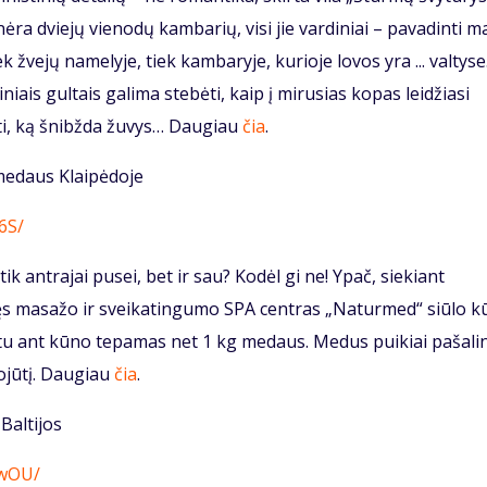
 nėra dviejų vienodų kambarių, visi jie vardiniai – pavadinti m
 žvejų namelyje, tiek kambaryje, kurioje lovos yra ... valtyse
iais gultais galima stebėti, kaip į mirusias kopas leidžiasi
yti, ką šnibžda žuvys… Daugiau
čia
.
medaus Klaipėdoje
6S/
 antrajai pusei, bet ir sau? Kodėl gi ne! Ypač, siekiant
kūręs masažo ir sveikatingumo SPA centras „Naturmed“ siūlo 
tu ant kūno tepamas net 1 kg medaus. Medus puikiai pašali
ojūtį. Daugiau
čia
.
Baltijos
pwOU/