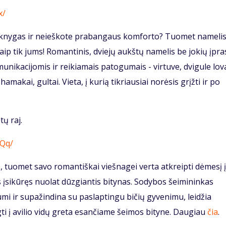
x/
ų knygas ir neieškote prabangaus komforto? Tuomet nameli
ip tik jums! Romantinis, dviejų aukštų namelis be jokių įpra
ikacijomis ir reikiamais patogumais - virtuve, dvigule lov
amakai, gultai. Vieta, į kurią tikriausiai norėsis grįžti ir po
ų raj.
4Qq/
, tuomet savo romantiškai viešnagei verta atkreipti dėmesį į
 įsikūręs nuolat dūzgiantis bitynas. Sodybos šeimininkas
mi ir supažindina su paslaptingu bičių gyvenimu, leidžia
ti į avilio vidų greta esančiame šeimos bityne. Daugiau
čia
.