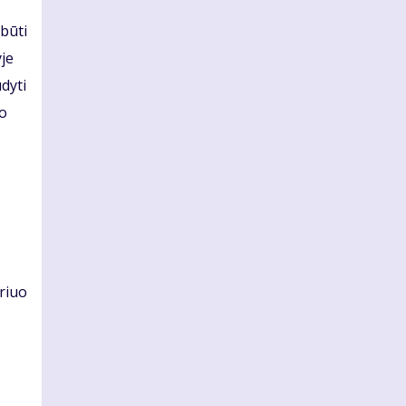
būti
je
dyti
mo
uriuo