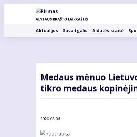
Pereiti
į
pagrindinį
ALYTAUS KRAŠTO LAIKRAŠTIS
turinį
Rubrikos
Aktualijos
Savaitgalis
Aldutės kraitė
Spo
Medaus mėnuo Lietuvoj
tikro medaus kopinėj
2020-08-06