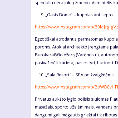
spinduliu nėra jokių žmonių. Vienintelis
„Oasis Dome“ – kupolas ant liepto
https://www.instagram.com/p/B0MJrgIgV
Egzotiškai atrodantis permatomas kupolas
poroms. Atokiai architekto įrengtame palap
Burokaraiščio ežerą (Varėnos r.), autonomin
pasivažinėti karieta, pasiirstyti, buriuoti.
„Sala Resort“ – SPA po žvaigždėmis
https://www.instagram.com/p/BoWD8vHF
Privatus aukšto lygio poilsis siūlomas Plat
masažais, sporto užsiėmimais, vandens pr
dangumi gali mėgautis griežtai tik ribotas