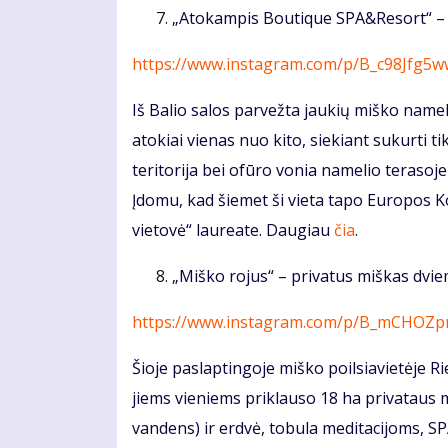
„Atokampis Boutique SPA&Resort“ –
https://www.instagram.com/p/B_c98Jfg5w
Iš Balio salos parvežta jaukių miško nameli
atokiai vienas nuo kito, siekiant sukurti 
teritorija bei ofūro vonia namelio terasoje
Įdomu, kad šiemet ši vieta tapo Europos K
vietovė“ laureate. Daugiau
čia
.
„Miško rojus“ – privatus miškas dvi
https://www.instagram.com/p/B_mCHOZp
Šioje paslaptingoje miško poilsiavietėje Ri
jiems vieniems priklauso 18 ha privataus m
vandens) ir erdvė, tobula meditacijoms, SP