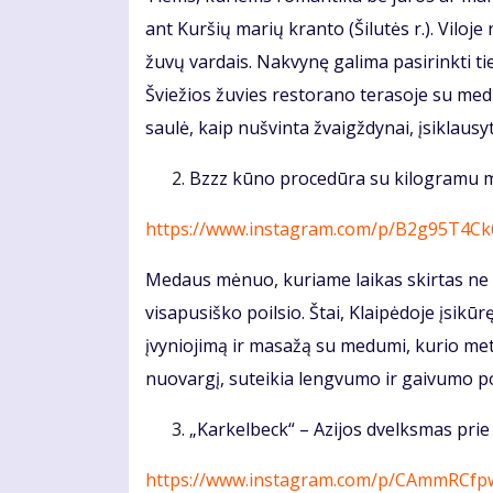
ant Kuršių marių kranto (Šilutės r.). Viloje
žuvų vardais. Nakvynę galima pasirinkti tiek
Šviežios žuvies restorano terasoje su medin
saulė, kaip nušvinta žvaigždynai, įsiklaus
Bzzz kūno procedūra su kilogramu 
https://www.instagram.com/p/B2g95T4Ck
Medaus mėnuo, kuriame laikas skirtas ne tik
visapusiško poilsio. Štai, Klaipėdoje įsi
įvyniojimą ir masažą su medumi, kurio me
nuovargį, suteikia lengvumo ir gaivumo p
„Karkelbeck“ – Azijos dvelksmas prie 
https://www.instagram.com/p/CAmmRCf