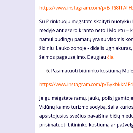
https://www.instagram.com/p/B_Ri8lTAFH
Su išrinktuoju mėgstate skaityti nuotyki
medyje ant ežero kranto netoli Molėtų – ka
namui būdingų pamatų yra su visomis komun
židiniu. Lauko zonoje - didelis ugniakuras, h
šeimos pagausėjimo. Daugiau
čia
.
Pasimatuoti bitininko kostiumą Molėt
https://www.instagram.com/p/BykbkkMF
Jeigu mėgstate ramų, jaukų poilsį gamtoje
Vidūnų kaimo turizmo sodybą, šalia kurios
apsistojusius svečius pavaišina bičių medu
prisimatuoti bitininko kostiumą ar pažvelg