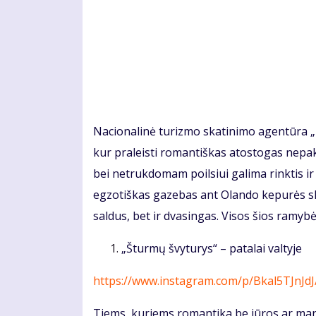
Nacionalinė turizmo skatinimo agentūra „Ke
kur praleisti romantiškas atostogas nepak
bei netrukdomam poilsiui galima rinktis i
egzotiškas gazebas ant Olando kepurės sk
saldus, bet ir dvasingas. Visos šios ramy
„Šturmų švyturys“ – patalai valtyje
https://www.instagram.com/p/Bkal5TJnJdJ
Tiems, kuriems romantika be jūros ar marin