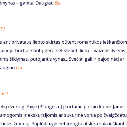
 kaimynas – gamta. Daugiau
čia
.
zT/
 ant privataus liepto skirtas būtent romantikos ieškančio
inėje-burbule būtų gera net stebėti lietų – vaizdas dviems 
is šildymas, putojantis vynas... Svečiai gali ir pajodinėti ar
 Daugiau
čia
.
Ims/
elių ežero glėbyje (Plungės r.) įkurtame poilsio klube. Jame
amogomis ir ekskursijomis ar sūkurine vonia po žvaigždėtu
 kiekis žmonių. Paplūdimyje net įrengta atskira sala ieškant