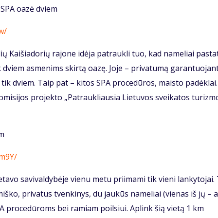
 SPA oazė dviem
w/
ų Kaišiadorių rajone idėja patraukli tuo, kad nameliai pastat
tik dviem asmenims skirtą oazę. Joje – privatumą garantuojant
 tik dviem. Taip pat – kitos SPA procedūros, maisto padėklai.
omisijos projekto „Patraukliausia Lietuvos sveikatos turizm
em
m9Y/
etavo savivaldybėje vienu metu priimami tik vieni lankytojai.
iško, privatus tvenkinys, du jaukūs nameliai (vienas iš jų – 
A procedūroms bei ramiam poilsiui. Aplink šią vietą 1 km