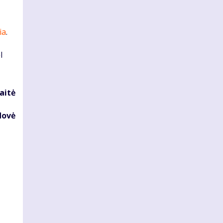
ia
.
l
aitė
dovė