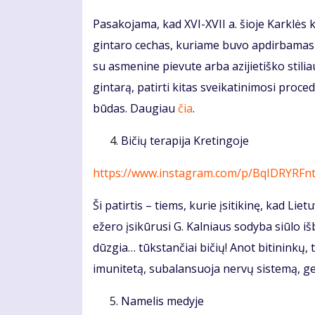
Pasakojama, kad XVI-XVII a. šioje Karklės
gintaro cechas, kuriame buvo apdirbamas 
su asmenine pievute arba azijietiško stilia
gintarą, patirti kitas sveikatinimosi pro
būdas. Daugiau
čia
.
Bičių terapija Kretingoje
https://www.instagram.com/p/BqIDRYRFn
Ši patirtis – tiems, kurie įsitikinę, kad Lie
ežero įsikūrusi G. Kalniaus sodyba siūlo iš
dūzgia… tūkstančiai bičių! Anot bitininkų, 
imunitetą, subalansuoja nervų sistemą, g
Namelis medyje