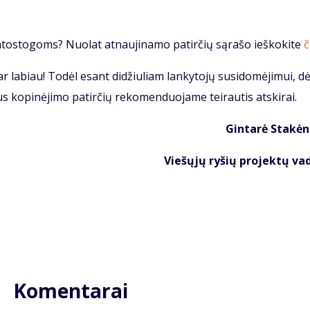
 atostogoms? Nuolat atnaujinamo patirčių sąrašo ieškokite
č
r labiau! Todėl esant didžiuliam lankytojų susidomėjimui, dė
 kopinėjimo patirčių rekomenduojame teirautis atskirai.
Gintarė Stakėn
Viešųjų ryšių projektų va
Komentarai