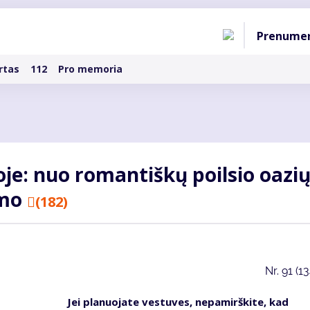
Pagri
Prenume
naviga
rtas
112
Pro memoria
e: nuo romantiškų poilsio oazių 
imo
(182)
Nr.
91 (1
Jei planuojate vestuves, nepamirškite, kad