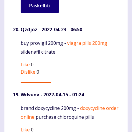
Qzdjoz
- 2022-04-23 - 06:50
buy provigil 200mg -
viagra pills 200mg
Komentaras
sildenafil citrate
Like
0
Dislike
0
Wdvunv
- 2022-04-15 - 01:24
brand doxycycline 200mg -
doxycycline order
Komentaras
online
purchase chloroquine pills
Like
0