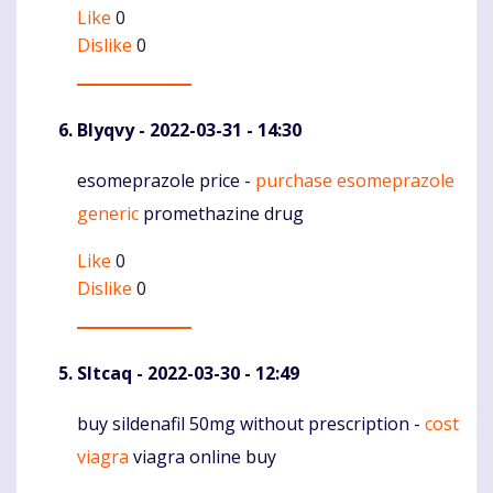
Like
0
Dislike
0
Blyqvy
- 2022-03-31 - 14:30
esomeprazole price -
purchase esomeprazole
Komentaras
generic
promethazine drug
Like
0
Dislike
0
Sltcaq
- 2022-03-30 - 12:49
buy sildenafil 50mg without prescription -
cost
Komentaras
viagra
viagra online buy