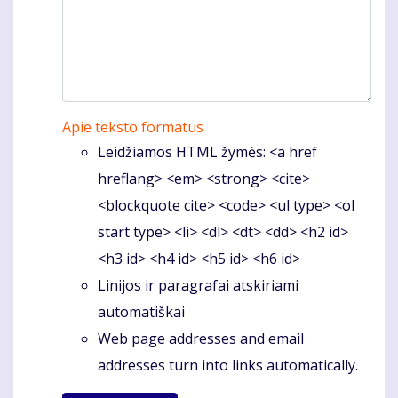
Apie teksto formatus
Leidžiamos HTML žymės: <a href
hreflang> <em> <strong> <cite>
<blockquote cite> <code> <ul type> <ol
start type> <li> <dl> <dt> <dd> <h2 id>
<h3 id> <h4 id> <h5 id> <h6 id>
Linijos ir paragrafai atskiriami
automatiškai
Web page addresses and email
addresses turn into links automatically.