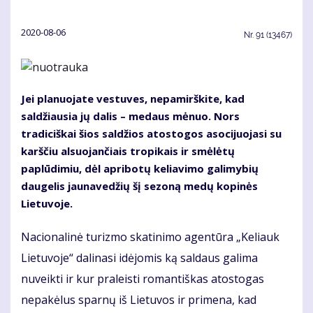
2020-08-06
Nr.
91 (13467)
Jei planuojate vestuves, nepamirškite, kad
saldžiausia jų dalis – medaus mėnuo. Nors
tradiciškai šios saldžios atostogos asocijuojasi su
karščiu alsuojančiais tropikais ir smėlėtų
paplūdimiu, dėl apribotų keliavimo galimybių
daugelis jaunavedžių šį sezoną medų kopinės
Lietuvoje.
Nacionalinė turizmo skatinimo agentūra „Keliauk
Lietuvoje“ dalinasi idėjomis ką saldaus galima
nuveikti ir kur praleisti romantiškas atostogas
nepakėlus sparnų iš Lietuvos ir primena, kad