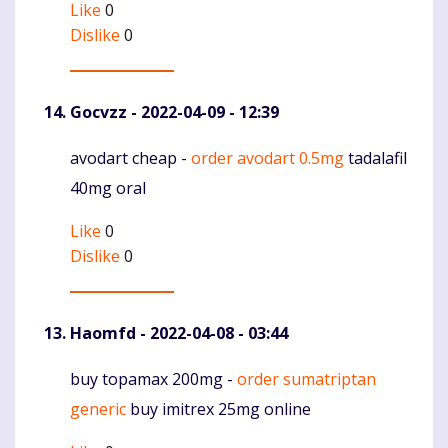
Like
0
Dislike
0
Gocvzz
- 2022-04-09 - 12:39
avodart cheap -
order avodart 0.5mg
tadalafil
Komentaras
40mg oral
Like
0
Dislike
0
Haomfd
- 2022-04-08 - 03:44
buy topamax 200mg -
order sumatriptan
Komentaras
generic
buy imitrex 25mg online