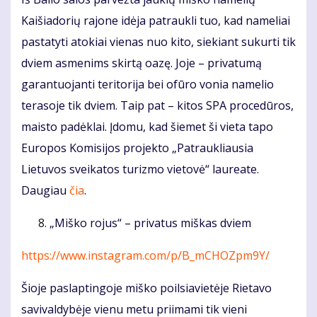
Kaišiadorių rajone idėja patraukli tuo, kad nameliai
pastatyti atokiai vienas nuo kito, siekiant sukurti tik
dviem asmenims skirtą oazę. Joje – privatumą
garantuojanti teritorija bei ofūro vonia namelio
terasoje tik dviem. Taip pat – kitos SPA procedūros,
maisto padėklai. Įdomu, kad šiemet ši vieta tapo
Europos Komisijos projekto „Patraukliausia
Lietuvos sveikatos turizmo vietovė“ laureate.
Daugiau
čia
.
„Miško rojus“ – privatus miškas dviem
https://www.instagram.com/p/B_mCHOZpm9Y/
Šioje paslaptingoje miško poilsiavietėje Rietavo
savivaldybėje vienu metu priimami tik vieni