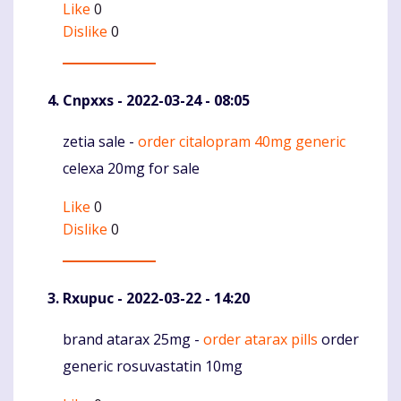
Like
0
Dislike
0
Cnpxxs
- 2022-03-24 - 08:05
zetia sale -
order citalopram 40mg generic
Komentaras
celexa 20mg for sale
Like
0
Dislike
0
Rxupuc
- 2022-03-22 - 14:20
brand atarax 25mg -
order atarax pills
order
Komentaras
generic rosuvastatin 10mg