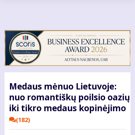
Pereiti
į
pagrindinį
turinį
Medaus mėnuo Lietuvoje:
nuo romantiškų poilsio oazių
iki tikro medaus kopinėjimo
(182)