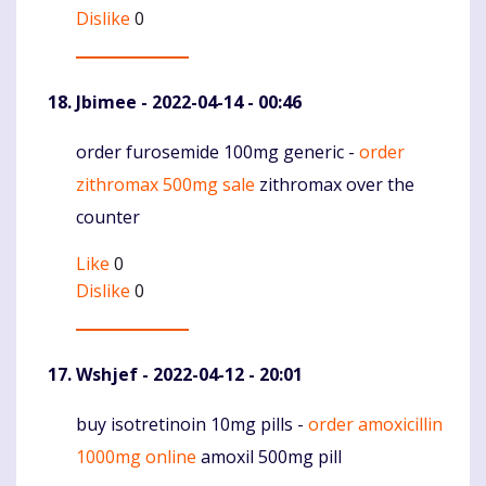
Dislike
0
Jbimee
- 2022-04-14 - 00:46
order furosemide 100mg generic -
order
Komentaras
zithromax 500mg sale
zithromax over the
counter
Like
0
Dislike
0
Wshjef
- 2022-04-12 - 20:01
buy isotretinoin 10mg pills -
order amoxicillin
Komentaras
1000mg online
amoxil 500mg pill