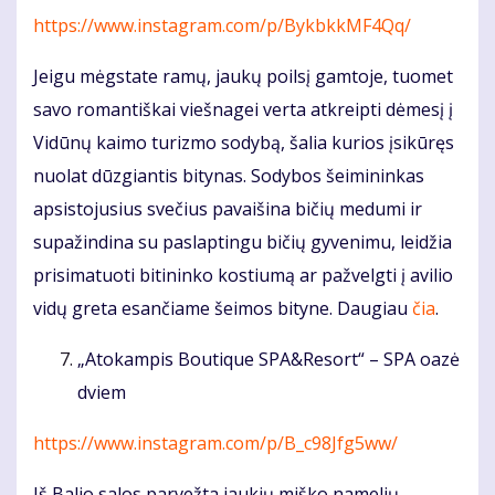
https://www.instagram.com/p/BykbkkMF4Qq/
Jeigu mėgstate ramų, jaukų poilsį gamtoje, tuomet
savo romantiškai viešnagei verta atkreipti dėmesį į
Vidūnų kaimo turizmo sodybą, šalia kurios įsikūręs
nuolat dūzgiantis bitynas. Sodybos šeimininkas
apsistojusius svečius pavaišina bičių medumi ir
supažindina su paslaptingu bičių gyvenimu, leidžia
prisimatuoti bitininko kostiumą ar pažvelgti į avilio
vidų greta esančiame šeimos bityne. Daugiau
čia
.
„Atokampis Boutique SPA&Resort“ – SPA oazė
dviem
https://www.instagram.com/p/B_c98Jfg5ww/
Iš Balio salos parvežta jaukių miško namelių