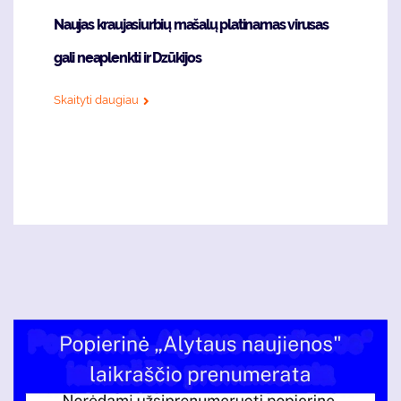
Naujas kraujasiurbių mašalų platinamas virusas
gali neaplenkti ir Dzūkijos
Skaityti daugiau