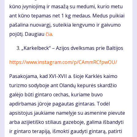
kūno įvyniojimą ir masažą su medumi, kurio metu
ant kūno tepamas net 1 kg medaus. Medus puikiai
pašalina nuovargį, suteikia lengvumo ir gaivumo
pojūtį. Daugiau
čia
.
„Karkelbeck“ – Azijos dvelksmas prie Baltijos
https://www.instagram.com/p/CAmmRCfpwOU/
Pasakojama, kad XVI-XVII a. šioje Karklės kaimo
turizmo sodyboje ant Olandų kepurės skardžio
galėjo būti gintaro cechas, kuriame buvo
apdirbamas jūroje pagautas gintaras. Todėl
apsistojus jaukiame namelyje su asmenine pievute
arba azijietiško stiliaus gazeboje, galima išbandyti
ir gintaro terapiją, išmokti gaudyti gintarą, patirti