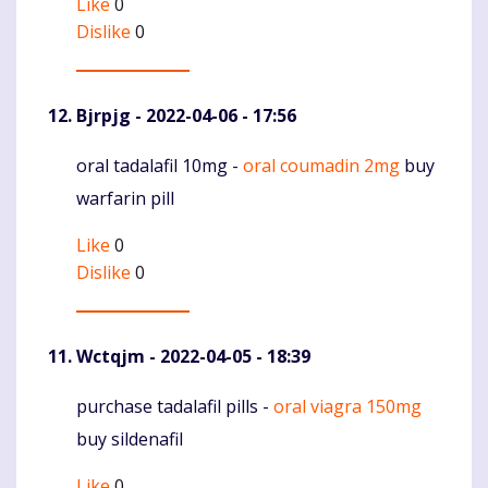
Like
0
Dislike
0
Bjrpjg
- 2022-04-06 - 17:56
oral tadalafil 10mg -
oral coumadin 2mg
buy
Komentaras
warfarin pill
Like
0
Dislike
0
Wctqjm
- 2022-04-05 - 18:39
purchase tadalafil pills -
oral viagra 150mg
Komentaras
buy sildenafil
Like
0