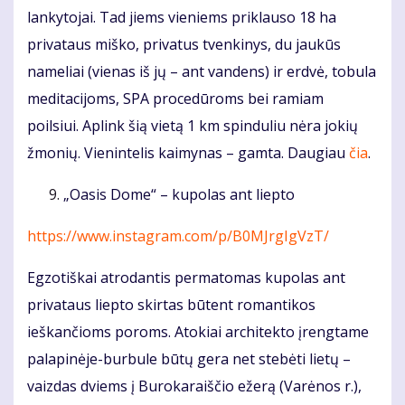
lankytojai. Tad jiems vieniems priklauso 18 ha
privataus miško, privatus tvenkinys, du jaukūs
nameliai (vienas iš jų – ant vandens) ir erdvė, tobula
meditacijoms, SPA procedūroms bei ramiam
poilsiui. Aplink šią vietą 1 km spinduliu nėra jokių
žmonių. Vienintelis kaimynas – gamta. Daugiau
čia
.
„Oasis Dome“ – kupolas ant liepto
https://www.instagram.com/p/B0MJrgIgVzT/
Egzotiškai atrodantis permatomas kupolas ant
privataus liepto skirtas būtent romantikos
ieškančioms poroms. Atokiai architekto įrengtame
palapinėje-burbule būtų gera net stebėti lietų –
vaizdas dviems į Burokaraiščio ežerą (Varėnos r.),