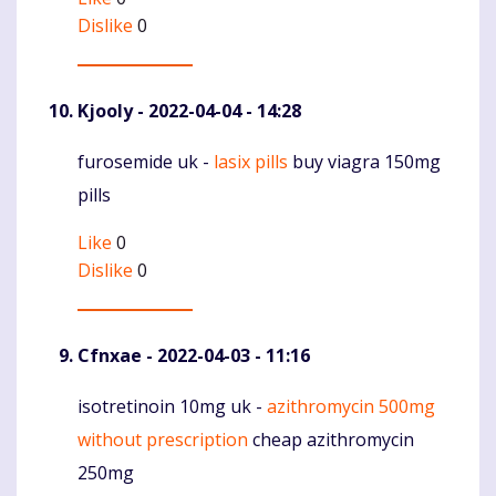
Dislike
0
Kjooly
- 2022-04-04 - 14:28
furosemide uk -
lasix pills
buy viagra 150mg
Komentaras
pills
Like
0
Dislike
0
Cfnxae
- 2022-04-03 - 11:16
isotretinoin 10mg uk -
azithromycin 500mg
Komentaras
without prescription
cheap azithromycin
250mg