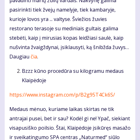
pavadinti marių žuvų vardais. Nakvynę galima
pasirinkti tiek žvejų namelyje, tiek kambaryje,
kurioje lovos yra ... valtyse. Šviežios žuvies
restorano terasoje su mediniais gultais galima
stebėti, kaip į mirusias kopas leidžiasi saulė, kaip
nušvinta žvaigždynai, įsiklausyti, ką šnibžda žuvys…
Daugiau
čia
.
Bzzz kūno procedūra su kilogramu medaus
Klaipėdoje
https://www.instagram.com/p/B2g95T4Ck6S/
Medaus mėnuo, kuriame laikas skirtas ne tik
antrajai pusei, bet ir sau? Kodėl gi ne! Ypač, siekiant
visapusiško poilsio. Štai, Klaipėdoje įsikūręs masažo
ir sveikatingumo SPA centras „Naturmed“ siūlo