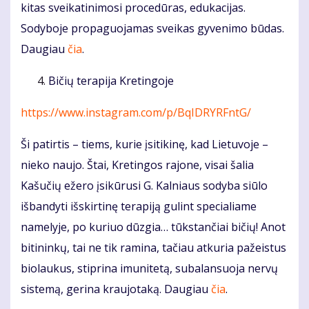
kitas sveikatinimosi procedūras, edukacijas.
Sodyboje propaguojamas sveikas gyvenimo būdas.
Daugiau
čia
.
Bičių terapija Kretingoje
https://www.instagram.com/p/BqIDRYRFntG/
Ši patirtis – tiems, kurie įsitikinę, kad Lietuvoje –
nieko naujo. Štai, Kretingos rajone, visai šalia
Kašučių ežero įsikūrusi G. Kalniaus sodyba siūlo
išbandyti išskirtinę terapiją gulint specialiame
namelyje, po kuriuo dūzgia… tūkstančiai bičių! Anot
bitininkų, tai ne tik ramina, tačiau atkuria pažeistus
biolaukus, stiprina imunitetą, subalansuoja nervų
sistemą, gerina kraujotaką. Daugiau
čia
.