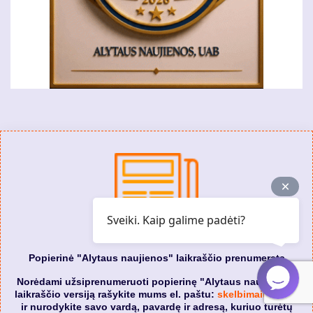
Sveiki. Kaip galime padėti?
Popierinė "Alytaus naujienos" laikraščio prenumerata
Norėdami užsiprenumeruoti popierinę "Alytaus naujienos"
laikraščio versiją rašykite mums el. paštu:
skelbimai@ana.lt
ir nurodykite savo vardą, pavardę ir adresą, kuriuo turėtų