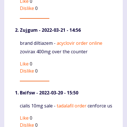
Like
0
Dislike
0
Zujgum
- 2022-03-21 - 14:56
brand diltiazem -
acyclovir order online
Komentaras
zovirax 400mg over the counter
Like
0
Dislike
0
Bxifsw
- 2022-03-20 - 15:50
cialis 10mg sale -
tadalafil order
cenforce us
Komentaras
Like
0
Dislike
0