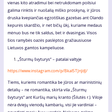
vienas kito atradimui bei netrukdomam poilsiui
galima rinktis ir nuošalią miško proskyną, ir jūros
druska kvepiančias egzotiškas gazebas ant Olando
kepurės skardžio, ir net bičių ūkį, kuriame medaus
mėnuo bus ne tik saldus, bet ir dvasingas. Visos
šios ramybės oazės paslėptos gražiausiuose
Lietuvos gamtos kampeliuose.
„Šturmų švyturys“ – patalai valtyje
https://www.instagram.com/p/Bkal5TJnJdJ/
Tiems, kuriems romantika be jūros ar marinistinių
detalių – ne romantika, skirta vila „Šturmų
švyturys“ ant Kuršių marių kranto (Šilutės r.). Viloje
nėra dviejų vienodų kambarių, visi jie vardiniai –