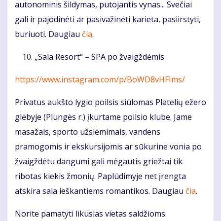
autonominis šildymas, putojantis vynas... Svečiai
gali ir pajodinėti ar pasivažinėti karieta, pasiirstyti,
buriuoti. Daugiau
čia
.
„Sala Resort“ – SPA po žvaigždėmis
https://www.instagram.com/p/BoWD8vHFIms/
Privatus aukšto lygio poilsis siūlomas Platelių ežero
glėbyje (Plungės r.) įkurtame poilsio klube. Jame
masažais, sporto užsiėmimais, vandens
pramogomis ir ekskursijomis ar sūkurine vonia po
žvaigždėtu dangumi gali mėgautis griežtai tik
ribotas kiekis žmonių. Paplūdimyje net įrengta
atskira sala ieškantiems romantikos. Daugiau
čia
.
Norite pamatyti likusias vietas saldžioms