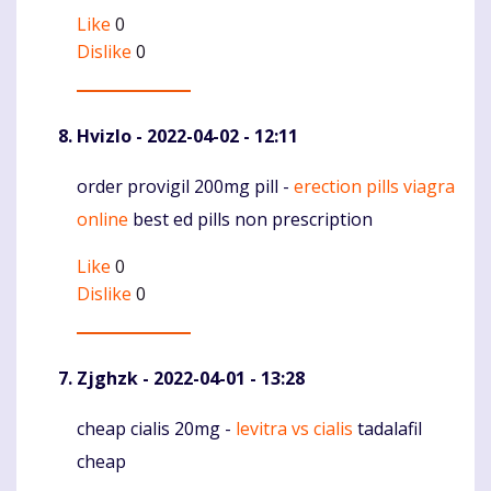
Like
0
Dislike
0
Hvizlo
- 2022-04-02 - 12:11
order provigil 200mg pill -
erection pills viagra
Komentaras
online
best ed pills non prescription
Like
0
Dislike
0
Zjghzk
- 2022-04-01 - 13:28
cheap cialis 20mg -
levitra vs cialis
tadalafil
Komentaras
cheap