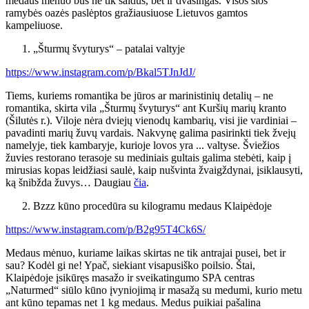
medaus mėnuo bus ne tik saldus, bet ir dvasingas. Visos šios
ramybės oazės paslėptos gražiausiuose Lietuvos gamtos
kampeliuose.
„Šturmų švyturys“ – patalai valtyje
https://www.instagram.com/p/Bkal5TJnJdJ/
Tiems, kuriems romantika be jūros ar marinistinių detalių – ne
romantika, skirta vila „Šturmų švyturys“ ant Kuršių marių kranto
(Šilutės r.). Viloje nėra dviejų vienodų kambarių, visi jie vardiniai –
pavadinti marių žuvų vardais. Nakvynę galima pasirinkti tiek žvejų
namelyje, tiek kambaryje, kurioje lovos yra ... valtyse. Šviežios
žuvies restorano terasoje su mediniais gultais galima stebėti, kaip į
mirusias kopas leidžiasi saulė, kaip nušvinta žvaigždynai, įsiklausyti,
ką šnibžda žuvys… Daugiau
čia
.
Bzzz kūno procedūra su kilogramu medaus Klaipėdoje
https://www.instagram.com/p/B2g95T4Ck6S/
Medaus mėnuo, kuriame laikas skirtas ne tik antrajai pusei, bet ir
sau? Kodėl gi ne! Ypač, siekiant visapusiško poilsio. Štai,
Klaipėdoje įsikūręs masažo ir sveikatingumo SPA centras
„Naturmed“ siūlo kūno įvyniojimą ir masažą su medumi, kurio metu
ant kūno tepamas net 1 kg medaus. Medus puikiai pašalina