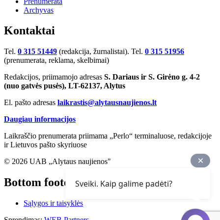
Prenumerata
Archyvas
Kontaktai
Tel.
0 315 51449
(redakcija, žurnalistai). Tel.
0 315 51956
(prenumerata, reklama, skelbimai)
Redakcijos, priimamojo adresas
S. Dariaus ir S. Girėno g. 4-2
(nuo gatvės pusės), LT-62137, Alytus
El. pašto adresas
laikrastis@alytausnaujienos.lt
Daugiau informacijos
Laikraščio prenumerata priimama „Perlo“ terminaluose, redakcijoje
ir Lietuvos pašto skyriuose
© 2026 UAB „Alytaus naujienos"
Bottom footer
Sveiki. Kaip galime padėti?
Sąlygos ir taisyklės
Sprendimas:
WEB Partners