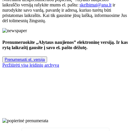
laikraščio versiją rašykite mums el. paštu:
skelbimai@ana.lt
ir
nurodykite savo vardą, pavardę ir adresą, kuriuo turėtų būti
pristatomas laikraštis. Kai tik gausime jūsų laišką, informuosime Jus
dėl tolimesnių žingsnių.
Prenumeruokite „Alytaus naujienos” elektroninę versiją. Ir kas
rytą laikraštį gausite į savo el. pašto dėžutę.
Prenumeruoti el. versiją
Peržiūrėti visą leidinių archyvą