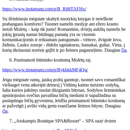
https://www.instagram.com/p/B_Ri8lTAFHx/
Su išrinktuoju mėgstate skaityti nuotykių knygas ir neieškote
prabangaus komforto? Tuomet namelis medyje ant ežero kranto
netoli Molėtų – kaip tik jums! Romantinis, dviejų aukštų namelis be
jokių įprastų namui būdingų pamatų yra su visomis
komunikacijomis ir reikiamais patogumais - virtuve, dvigule lova,
židiniu. Lauko zonoje - didelis ugniakuras, hamakai, gultai. Vieta, į
kurią tikriausiai norėsis grįžti ir po šeimos pagausėjimo. Daugiau
čia
.
Pasimatuoti bitininko kostiumą Molėtų raj.
https://www.instagram.com/p/BykbkkMF4Qq/
Jeigu mėgstate ramų, jaukų poilsį gamtoje, tuomet savo romantiškai
viešnagei verta atkreipti dėmesį į Vidūnų kaimo turizmo sodybą,
šalia kurios įsikūręs nuolat dūzgiantis bitynas. Sodybos šeimininkas
apsistojusius svečius pavaišina bičių medumi ir supažindina su
paslaptingu bičių gyvenimu, leidžia prisimatuoti bitininko kostiumą
ar pažvelgti į avilio vidų greta esančiame šeimos bityne. Daugiau
čia
.
„Atokampis Boutique SPA&Resort“ – SPA oazė dviem