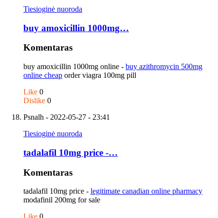
Tiesioginė nuoroda
buy amoxicillin 1000mg…
Komentaras
buy amoxicillin 1000mg online -
buy azithromycin 500mg
online cheap
order viagra 100mg pill
Like
0
Dislike
0
Psnalh
- 2022-05-27 - 23:41
Tiesioginė nuoroda
tadalafil 10mg price -…
Komentaras
tadalafil 10mg price -
legitimate canadian online pharmacy
modafinil 200mg for sale
Like
0