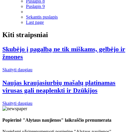
Puslapis
8
Puslapis
9
Sekantis puslapis
Last page
Kiti straipsniai
Skubėjo į pagalbą ne tik miškams, gelbėjo ir
žmones
Skaityti daugiau
Naujas kraujasiurbių mašalų platinamas
virusas gali neaplenkti ir Dzūkijos
Skaityti daugiau
Popierinė "Alytaus naujienos" laikraščio prenumerata
Norėdami užsiprenumeruoti popierinę "Alytaus naujienos"