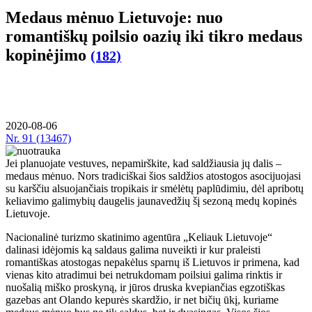
Medaus mėnuo Lietuvoje: nuo
romantiškų poilsio oazių iki tikro medaus
kopinėjimo
(182)
2020-08-06
Nr.
91 (13467)
Jei planuojate vestuves, nepamirškite, kad saldžiausia jų dalis –
medaus mėnuo. Nors tradiciškai šios saldžios atostogos asocijuojasi
su karščiu alsuojančiais tropikais ir smėlėtų paplūdimiu, dėl apribotų
keliavimo galimybių daugelis jaunavedžių šį sezoną medų kopinės
Lietuvoje.
Nacionalinė turizmo skatinimo agentūra „Keliauk Lietuvoje“
dalinasi idėjomis ką saldaus galima nuveikti ir kur praleisti
romantiškas atostogas nepakėlus sparnų iš Lietuvos ir primena, kad
vienas kito atradimui bei netrukdomam poilsiui galima rinktis ir
nuošalią miško proskyną, ir jūros druska kvepiančias egzotiškas
gazebas ant Olando kepurės skardžio, ir net bičių ūkį, kuriame