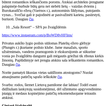
būtent romantikos ieškančioms poroms. Atokiai architekto įrengtame
palapinėje-burbule būtų gera net stebėti lietų – vaizdas dviems į
Burokaraiščio ežerą (Varėnos r.), autonominis šildymas, putojantis
vynas... Svečiai gali ir pajodinėti ar pasivažinėti karieta, pasiirstyti,
buriuoti. Daugiau
čia
.
„Sala Resort“ – SPA po žvaigždėmis
https://www.instagram.com/p/BoWD8vHFIms/
Privatus aukšto lygio poilsis siūlomas Platelių ežero glėbyje
(Plungės r.) įkurtame poilsio klube. Jame masažais, sporto
užsiėmimais, vandens pramogomis ir ekskursijomis ar sūkurine
vonia po žvaigždėtu dangumi gali mėgautis griežtai tik ribotas kiekis
žmonių. Paplūdimyje net įrengta atskira sala ieškantiems romantikos.
Daugiau
čia
.
Norite pamatyti likusias vietas saldžioms atostogoms? Nuolat
atnaujinamo patirčių sąrašo ieškokite
čia
.
Svarbu: rodos, šiemet Lietuvą pamilome dar labiau! Todėl esant
didžiuliam lankytojų susidomėjimui, dėl užimtumo apgyvendinimo
įstaigų ir medaus kopinėjimo patirčių rekomenduojame teirautis
atskirai.
Gintarė Stakėnaitė