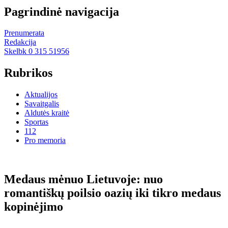
Pagrindinė navigacija
Prenumerata
Redakcija
Skelbk 0 315 51956
Rubrikos
Aktualijos
Savaitgalis
Aldutės kraitė
Sportas
112
Pro memoria
Medaus mėnuo Lietuvoje: nuo
romantiškų poilsio oazių iki tikro medaus
kopinėjimo