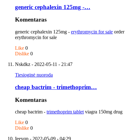
generic cephalexin 125mg -…
Komentaras
generic cephalexin 125mg -
erythromycin for sale
order
erythromycin for sale
Like
0
Dislike
0
Nskdkz
- 2022-05-11 - 21:47
Tiesioginė nuoroda
cheap bactrim - trimethoprim…
Komentaras
cheap bactrim -
trimethoprim tablet
viagra 150mg drug
Like
0
Dislike
0
Ieeyqp
- 2022-05-09 - 04:29