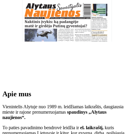
Apie mus
Vienintelis Alytuje nuo 1989 m. leidžiamas laikraštis, daugiausia
mieste ir rajone prenumeruojamas
spaudinys „Alytaus
naujienos“.
To paties pavadinimo bendrovė leidžia ir
el. laikraštį,
kuris
prenumeruojamas Lietuvoje ir kitur, kur gyvena, dirba, poilsiauja