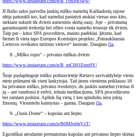
https://www.instagram.com/p/B_c98Jfg5ww/
Iš Balio salos parvežta jaukių miško namelių Kaišiadorių rajone
idėja patraukli tuo, kad nameliai pastatyti atokiai vienas nuo kito,
siekiant sukurti tik dviem asmenims skirtą oazę. Joje – privatumą
garantuojanti teritorija bei ofūro vonia namelio terasoje tik dviem.
Taip pat – kitos SPA procedūros, maisto padėklai. Įdomu, kad
šiemet ši vieta tapo Europos Komisijos projekto „Patraukliausia
Lietuvos sveikatos turizmo vietovė“ laureate. Daugiau
čia
.
„Miško rojus“ – privatus miškas dviem
https://www.instagram.com/p/B_mCHOZpm9Y/
Šioje paslaptingoje miško poilsiavietėje Rietavo savivaldybėje vienu
metu priimami tik vieni lankytojai. Tad jiems vieniems priklauso 18
ha privataus miško, privatus tvenkinys, du jaukūs nameliai (vienas iš
jų – ant vandens) ir erdvė, tobula meditacijoms, SPA procedūroms
bei ramiam poilsiui. Aplink šią vietą 1 km spinduliu nėra jokių
žmonių. Vienintelis kaimynas – gamta. Daugiau
čia
.
„Oasis Dome“ – kupolas ant liepto
https://www.instagram.com/p/B0MJrgIgVzT/
Egzotiškai atrodantis permatomas kupolas ant privataus liepto skirtas