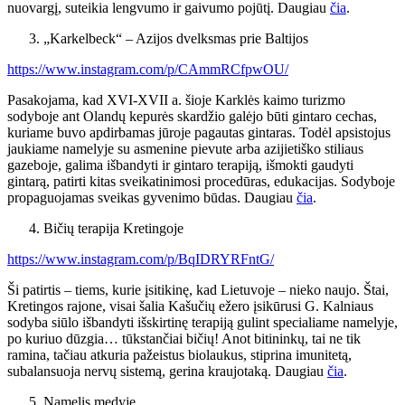
nuovargį, suteikia lengvumo ir gaivumo pojūtį. Daugiau
čia
.
„Karkelbeck“ – Azijos dvelksmas prie Baltijos
https://www.instagram.com/p/CAmmRCfpwOU/
Pasakojama, kad XVI-XVII a. šioje Karklės kaimo turizmo
sodyboje ant Olandų kepurės skardžio galėjo būti gintaro cechas,
kuriame buvo apdirbamas jūroje pagautas gintaras. Todėl apsistojus
jaukiame namelyje su asmenine pievute arba azijietiško stiliaus
gazeboje, galima išbandyti ir gintaro terapiją, išmokti gaudyti
gintarą, patirti kitas sveikatinimosi procedūras, edukacijas. Sodyboje
propaguojamas sveikas gyvenimo būdas. Daugiau
čia
.
Bičių terapija Kretingoje
https://www.instagram.com/p/BqIDRYRFntG/
Ši patirtis – tiems, kurie įsitikinę, kad Lietuvoje – nieko naujo. Štai,
Kretingos rajone, visai šalia Kašučių ežero įsikūrusi G. Kalniaus
sodyba siūlo išbandyti išskirtinę terapiją gulint specialiame namelyje,
po kuriuo dūzgia… tūkstančiai bičių! Anot bitininkų, tai ne tik
ramina, tačiau atkuria pažeistus biolaukus, stiprina imunitetą,
subalansuoja nervų sistemą, gerina kraujotaką. Daugiau
čia
.
Namelis medyje