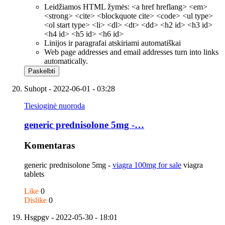
Leidžiamos HTML žymės: <a href hreflang> <em>
<strong> <cite> <blockquote cite> <code> <ul type>
<ol start type> <li> <dl> <dt> <dd> <h2 id> <h3 id>
<h4 id> <h5 id> <h6 id>
Linijos ir paragrafai atskiriami automatiškai
Web page addresses and email addresses turn into links
automatically.
Suhopt
- 2022-06-01 - 03:28
Tiesioginė nuoroda
generic prednisolone 5mg -…
Komentaras
generic prednisolone 5mg -
viagra 100mg for sale
viagra
tablets
Like
0
Dislike
0
Hsgpgv
- 2022-05-30 - 18:01