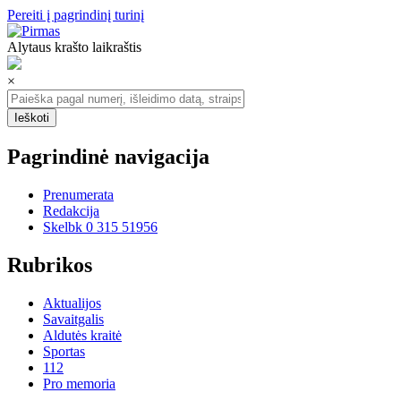
Pereiti į pagrindinį turinį
Alytaus krašto laikraštis
×
Pagrindinė navigacija
Prenumerata
Redakcija
Skelbk 0 315 51956
Rubrikos
Aktualijos
Savaitgalis
Aldutės kraitė
Sportas
112
Pro memoria