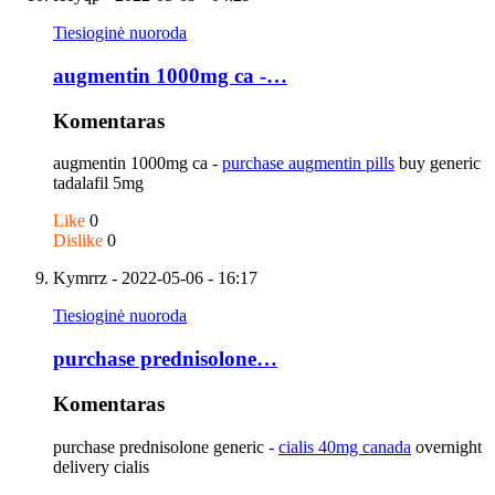
Tiesioginė nuoroda
augmentin 1000mg ca -…
Komentaras
augmentin 1000mg ca -
purchase augmentin pills
buy generic
tadalafil 5mg
Like
0
Dislike
0
Kymrrz
- 2022-05-06 - 16:17
Tiesioginė nuoroda
purchase prednisolone…
Komentaras
purchase prednisolone generic -
cialis 40mg canada
overnight
delivery cialis