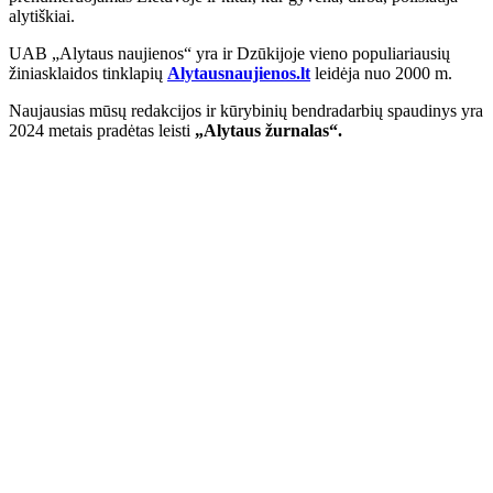
alytiškiai.
UAB „Alytaus naujienos“ yra ir Dzūkijoje vieno populiariausių
žiniasklaidos tinklapių
Alytausnaujienos.lt
leidėja nuo 2000 m.
Naujausias mūsų redakcijos ir kūrybinių bendradarbių spaudinys yra
2024 metais pradėtas leisti
„Alytaus žurnalas“.