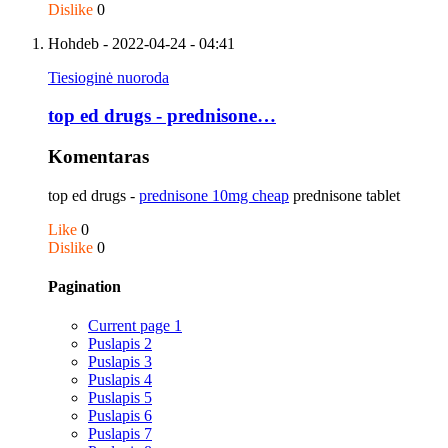
Dislike
0
Hohdeb
- 2022-04-24 - 04:41
Tiesioginė nuoroda
top ed drugs - prednisone…
Komentaras
top ed drugs -
prednisone 10mg cheap
prednisone tablet
Like
0
Dislike
0
Pagination
Current page
1
Puslapis
2
Puslapis
3
Puslapis
4
Puslapis
5
Puslapis
6
Puslapis
7