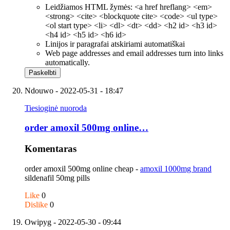
Leidžiamos HTML žymės: <a href hreflang> <em>
<strong> <cite> <blockquote cite> <code> <ul type>
<ol start type> <li> <dl> <dt> <dd> <h2 id> <h3 id>
<h4 id> <h5 id> <h6 id>
Linijos ir paragrafai atskiriami automatiškai
Web page addresses and email addresses turn into links
automatically.
Ndouwo
- 2022-05-31 - 18:47
Tiesioginė nuoroda
order amoxil 500mg online…
Komentaras
order amoxil 500mg online cheap -
amoxil 1000mg brand
sildenafil 50mg pills
Like
0
Dislike
0
Owipyg
- 2022-05-30 - 09:44