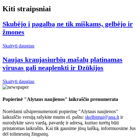
Kiti straipsniai
Skubėjo į pagalbą ne tik miškams, gelbėjo ir
žmones
Skaityti daugiau
Naujas kraujasiurbių mašalų platinamas
virusas gali neaplenkti ir Dzūkijos
Skaityti daugiau
Popierinė "Alytaus naujienos" laikraščio prenumerata
Norėdami užsiprenumeruoti popierinę "Alytaus naujienos"
laikraščio versiją rašykite mums el. paštu:
skelbimai@ana.lt
ir
nurodykite savo vardą, pavardę ir adresą, kuriuo turėtų būti
pristatomas laikraštis. Kai tik gausime jūsų laišką, informuosime Jus
dėl tolimesnių žingsnių.