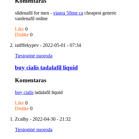
Komentaras
sildenafil for men -
viagra 50mg ca
cheapest generic
vardenafil online
Like
0
Dislike
0
raifffekypev
- 2022-05-01 - 07:34
Tiesioginė nuoroda
buy cialis tadalafil liquid
Komentaras
buy cialis
tadalafil liquid
Like
0
Dislike
0
Zcalhy
- 2022-04-30 - 21:32
Tiesioginė nuoroda