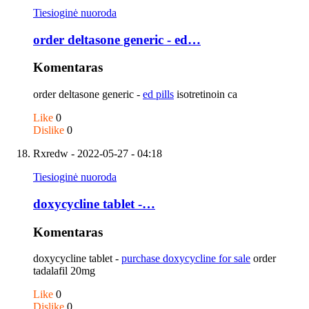
Tiesioginė nuoroda
order deltasone generic - ed…
Komentaras
order deltasone generic -
ed pills
isotretinoin ca
Like
0
Dislike
0
Rxredw
- 2022-05-27 - 04:18
Tiesioginė nuoroda
doxycycline tablet -…
Komentaras
doxycycline tablet -
purchase doxycycline for sale
order
tadalafil 20mg
Like
0
Dislike
0