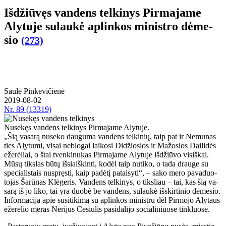
Iš­džiū­vęs van­dens tel­ki­nys Pir­ma­ja­me
Aly­tu­je su­lau­kė ap­lin­kos mi­nist­ro dė­me­
sio
(273)
Saulė Pinkevičienė
2019-08-02
Nr.
89 (13319)
Nusekęs vandens telkinys Pirmajame Alytuje.
„Šią va­sa­rą nu­se­ko dau­gu­ma van­dens tel­ki­nių, taip pat ir Ne­mu­nas
ties Aly­tu­mi, vi­sai ne­blo­gai lai­ko­si Di­džio­sios ir Ma­žo­sios Dai­li­dės
eže­rė­liai, o štai tven­ki­nu­kas Pir­ma­ja­me Aly­tu­je iš­džiū­vo vi­siš­kai.
Mū­sų tiks­las bū­tų iš­si­aiš­kin­ti, ko­dėl taip nu­ti­ko, o ta­da drau­ge su
spe­cia­lis­tais nu­spręs­ti, kaip pa­dė­tį pa­tai­sy­ti“, – sa­ko me­ro pa­va­duo­
to­jas Ša­rū­nas Klė­ge­ris. Van­dens tel­ki­nys, o tiks­liau – tai, kas šią va­
sa­rą iš jo li­ko, tai yra duo­bė be van­dens, su­lau­kė iš­skir­ti­nio dė­me­sio.
In­for­ma­ci­ja apie su­si­ti­ki­mą su ap­lin­kos mi­nist­ru dėl Pir­mo­jo Aly­taus
eže­rė­lio me­ras Ne­ri­jus Ce­siu­lis pa­si­da­li­jo so­cia­li­niuo­se tin­kluo­se.