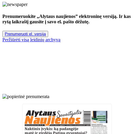
Prenumeruokite „Alytaus naujienos” elektroninę versiją. Ir kas
rytą laikraštį gausite į savo el. pašto dėžutę.
Prenumeruoti el. versiją
Peržiūrėti visą leidinių archyvą