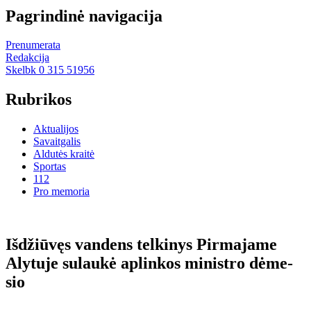
Pagrindinė navigacija
Prenumerata
Redakcija
Skelbk 0 315 51956
Rubrikos
Aktualijos
Savaitgalis
Aldutės kraitė
Sportas
112
Pro memoria
Iš­džiū­vęs van­dens tel­ki­nys Pir­ma­ja­me
Aly­tu­je su­lau­kė ap­lin­kos mi­nist­ro dė­me­
sio