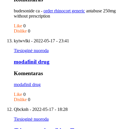
budesonide ca -
order rhinocort generic
antabuse 250mg
without prescription
Like
0
Dislike
0
kyiwvlki
- 2022-05-17 - 23:41
Tiesioginė nuoroda
modafinil drug
Komentaras
modafinil drug
Like
0
Dislike
0
Qbcknh
- 2022-05-17 - 18:28
Tiesioginė nuoroda