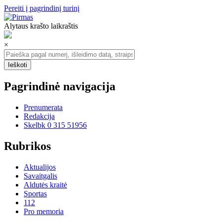
Pereiti į pagrindinį turinį
Alytaus krašto laikraštis
×
Pagrindinė navigacija
Prenumerata
Redakcija
Skelbk 0 315 51956
Rubrikos
Aktualijos
Savaitgalis
Aldutės kraitė
Sportas
112
Pro memoria