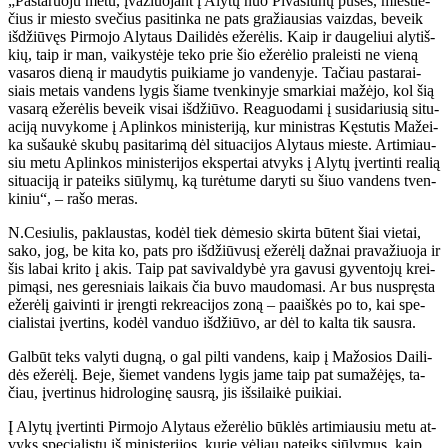
„Pas­ta­ruo­ju me­tu, įva­žiuo­jant į Aly­tų nuo Pi­va­šiū­nų pu­sės, mies­tie­
čius ir mies­to sve­čius pa­si­tin­ka ne pats gra­žiau­sias vaiz­das, be­veik
iš­džiū­vęs Pir­mo­jo Aly­taus Dai­li­dės eže­rė­lis. Kaip ir dau­ge­liui aly­tiš­
kių, taip ir man, vai­kys­tė­je te­ko prie šio eže­rė­lio pra­leis­ti ne vie­ną
va­sa­ros die­ną ir mau­dy­tis pui­kia­me jo van­de­ny­je. Ta­čiau pas­ta­rai­
siais me­tais van­dens ly­gis šia­me tven­ki­ny­je smar­kiai ma­žė­jo, kol šią
va­sa­rą eže­rė­lis be­veik vi­sai iš­džiū­vo. Re­a­guo­da­mi į su­si­da­riu­sią si­tu­
a­ci­ją nu­vy­ko­me į Ap­lin­kos mi­nis­te­ri­ją, kur mi­nist­ras Kęs­tu­tis Ma­žei­
ka su­šau­kė sku­bų pa­si­ta­ri­mą dėl si­tu­a­ci­jos Aly­taus mies­te. Ar­ti­miau­
siu me­tu Ap­lin­kos mi­nis­te­ri­jos eks­per­tai at­vyks į Aly­tų įver­tin­ti re­a­lią
si­tu­a­ci­ją ir pa­teiks siū­ly­mų, ką tu­rė­tu­me da­ry­ti su šiuo van­dens tven­
ki­niu“, – ra­šo me­ras.
N.Ce­siu­lis, pa­klaus­tas, ko­dėl tiek dė­me­sio skir­ta bū­tent šiai vie­tai,
sa­ko, jog, be ki­ta ko, pats pro iš­džiū­vu­sį eže­rė­lį daž­nai pra­va­žiuo­ja ir
šis la­bai kri­to į akis. Taip pat sa­vi­val­dy­bė yra ga­vu­si gy­ven­to­jų krei­
pi­mą­si, nes ge­res­niais lai­kais čia bu­vo mau­do­ma­si. Ar bus nu­spręs­ta
eže­rė­lį gai­vin­ti ir įreng­ti rek­re­a­ci­jos zo­ną – pa­aiš­kės po to, kai spe­
cia­lis­tai įver­tins, ko­dėl van­duo iš­džiū­vo, ar dėl to kal­ta tik saus­ra.
Gal­būt teks va­ly­ti dug­ną, o gal pil­ti van­dens, kaip į Ma­žo­sios Dai­li­
dės eže­rė­lį. Be­je, šie­met van­dens ly­gis ja­me taip pat su­ma­žė­jęs, ta­
čiau, įver­ti­nus hid­ro­lo­gi­nę saus­rą, jis iš­si­lai­kė pui­kiai.
Į Aly­tų įver­tin­ti Pir­mo­jo Aly­taus eže­rė­lio būk­lės ar­ti­miau­siu me­tu at­
vyks spe­cia­lis­tų iš mi­nis­te­ri­jos, ku­rie vė­liau pa­teiks siū­ly­mus, kaip