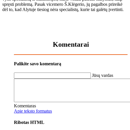
spręs­ti pro­ble­mą. Pa­sak vi­ce­me­ro Š.Klė­ge­rio, jų pa­gal­bos pri­rei­kė
dėl to, kad Aly­tu­je tie­siog nė­ra spe­cia­lis­tų, ku­rie tai ga­lė­tų įver­tin­ti.
Komentarai
Palikite savo komentarą
Jūsų vardas
Komentaras
Apie teksto formatus
Ribotas HTML