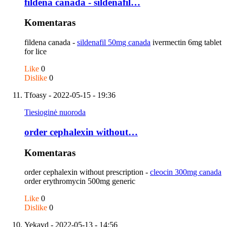
fildena canada - sildenafil…
Komentaras
fildena canada -
sildenafil 50mg canada
ivermectin 6mg tablet
for lice
Like
0
Dislike
0
Tfoasy
- 2022-05-15 - 19:36
Tiesioginė nuoroda
order cephalexin without…
Komentaras
order cephalexin without prescription -
cleocin 300mg canada
order erythromycin 500mg generic
Like
0
Dislike
0
Yekavd
- 2022-05-13 - 14:56