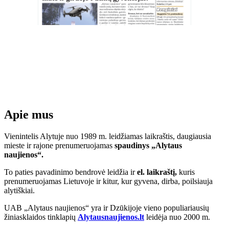
Apie mus
Vienintelis Alytuje nuo 1989 m. leidžiamas laikraštis, daugiausia
mieste ir rajone prenumeruojamas
spaudinys „Alytaus
naujienos“.
To paties pavadinimo bendrovė leidžia ir
el. laikraštį,
kuris
prenumeruojamas Lietuvoje ir kitur, kur gyvena, dirba, poilsiauja
alytiškiai.
UAB „Alytaus naujienos“ yra ir Dzūkijoje vieno populiariausių
žiniasklaidos tinklapių
Alytausnaujienos.lt
leidėja nuo 2000 m.