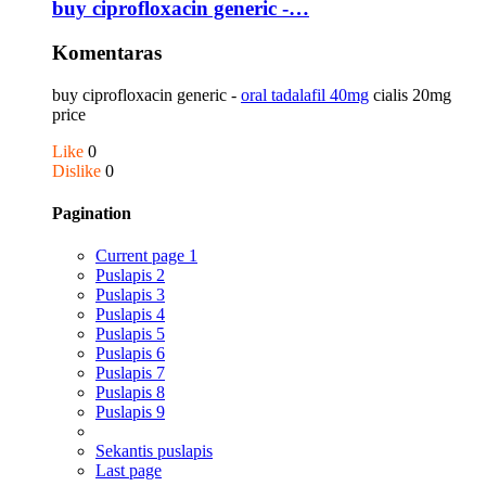
buy ciprofloxacin generic -…
Komentaras
buy ciprofloxacin generic -
oral tadalafil 40mg
cialis 20mg
price
Like
0
Dislike
0
Pagination
Current page
1
Puslapis
2
Puslapis
3
Puslapis
4
Puslapis
5
Puslapis
6
Puslapis
7
Puslapis
8
Puslapis
9
Sekantis puslapis
Last page