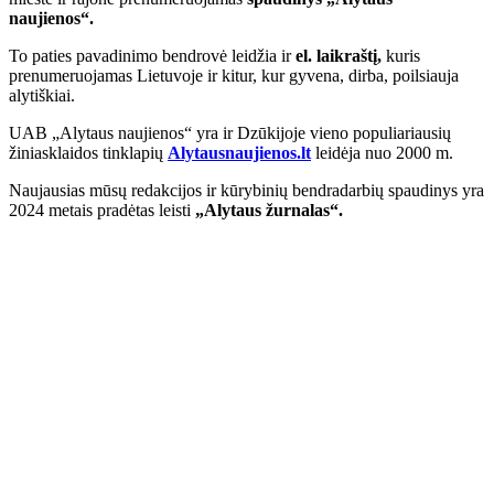
naujienos“.
To paties pavadinimo bendrovė leidžia ir
el. laikraštį,
kuris
prenumeruojamas Lietuvoje ir kitur, kur gyvena, dirba, poilsiauja
alytiškiai.
UAB „Alytaus naujienos“ yra ir Dzūkijoje vieno populiariausių
žiniasklaidos tinklapių
Alytausnaujienos.lt
leidėja nuo 2000 m.
Naujausias mūsų redakcijos ir kūrybinių bendradarbių spaudinys yra
2024 metais pradėtas leisti
„Alytaus žurnalas“.