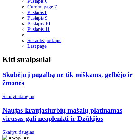
Puslapis
6
Current page
7
Puslapis
8
Puslapis
9
Puslapis
10
Puslapis
11
Sekantis puslapis
Last page
Kiti straipsniai
Skubėjo į pagalbą ne tik miškams, gelbėjo ir
žmones
Skaityti daugiau
Naujas kraujasiurbių mašalų platinamas
virusas gali neaplenkti ir Dzūkijos
Skaityti daugiau