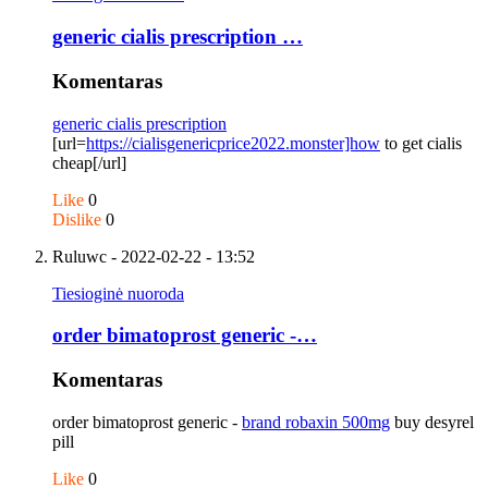
generic cialis prescription …
Komentaras
generic cialis prescription
[url=
https://cialisgenericprice2022.monster]how
to get cialis
cheap[/url]
Like
0
Dislike
0
Ruluwc
- 2022-02-22 - 13:52
Tiesioginė nuoroda
order bimatoprost generic -…
Komentaras
order bimatoprost generic -
brand robaxin 500mg
buy desyrel
pill
Like
0