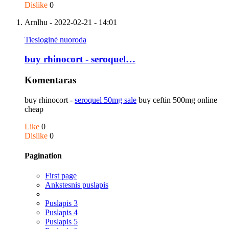
Dislike
0
Arnlhu
- 2022-02-21 - 14:01
Tiesioginė nuoroda
buy rhinocort - seroquel…
Komentaras
buy rhinocort -
seroquel 50mg sale
buy ceftin 500mg online
cheap
Like
0
Dislike
0
Pagination
First page
Ankstesnis puslapis
Puslapis
3
Puslapis
4
Puslapis
5