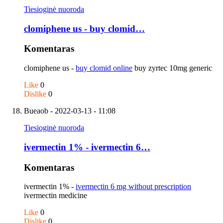
Tiesioginė nuoroda
clomiphene us - buy clomid…
Komentaras
clomiphene us -
buy clomid online
buy zyrtec 10mg generic
Like
0
Dislike
0
Bueaob
- 2022-03-13 - 11:08
Tiesioginė nuoroda
ivermectin 1% - ivermectin 6…
Komentaras
ivermectin 1% -
ivermectin 6 mg without prescription
ivermectin medicine
Like
0
Dislike
0