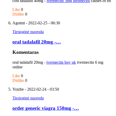
cost tadalafil 40mg -
ivermectin 3mg stromectol
causes of ed
Like
0
Dislike
0
Agotmi
- 2022-02-25 - 06:30
Tiesioginė nuoroda
oral tadalafil 20mg -…
Komentaras
oral tadalafil 20mg -
ivermectin buy uk
ivermectin 6 mg
online
Like
0
Dislike
0
Yoizbe
- 2022-02-24 - 03:50
Tiesioginė nuoroda
order generic viagra 150mg -…