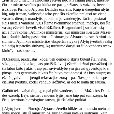
„Pas­ta­ruo­ju me­tu, įva­žiuo­jant į Aly­tų nuo Pi­va­šiū­nų pu­sės, mies­tie­
čius ir mies­to sve­čius pa­si­tin­ka ne pats gra­žiau­sias vaiz­das, be­veik
iš­džiū­vęs Pir­mo­jo Aly­taus Dai­li­dės eže­rė­lis. Kaip ir dau­ge­liui aly­tiš­
kių, taip ir man, vai­kys­tė­je te­ko prie šio eže­rė­lio pra­leis­ti ne vie­ną
va­sa­ros die­ną ir mau­dy­tis pui­kia­me jo van­de­ny­je. Ta­čiau pas­ta­rai­
siais me­tais van­dens ly­gis šia­me tven­ki­ny­je smar­kiai ma­žė­jo, kol šią
va­sa­rą eže­rė­lis be­veik vi­sai iš­džiū­vo. Re­a­guo­da­mi į su­si­da­riu­sią si­tu­
a­ci­ją nu­vy­ko­me į Ap­lin­kos mi­nis­te­ri­ją, kur mi­nist­ras Kęs­tu­tis Ma­žei­
ka su­šau­kė sku­bų pa­si­ta­ri­mą dėl si­tu­a­ci­jos Aly­taus mies­te. Ar­ti­miau­
siu me­tu Ap­lin­kos mi­nis­te­ri­jos eks­per­tai at­vyks į Aly­tų įver­tin­ti re­a­lią
si­tu­a­ci­ją ir pa­teiks siū­ly­mų, ką tu­rė­tu­me da­ry­ti su šiuo van­dens tven­
ki­niu“, – ra­šo me­ras.
N.Ce­siu­lis, pa­klaus­tas, ko­dėl tiek dė­me­sio skir­ta bū­tent šiai vie­tai,
sa­ko, jog, be ki­ta ko, pats pro iš­džiū­vu­sį eže­rė­lį daž­nai pra­va­žiuo­ja ir
šis la­bai kri­to į akis. Taip pat sa­vi­val­dy­bė yra ga­vu­si gy­ven­to­jų krei­
pi­mą­si, nes ge­res­niais lai­kais čia bu­vo mau­do­ma­si. Ar bus nu­spręs­ta
eže­rė­lį gai­vin­ti ir įreng­ti rek­re­a­ci­jos zo­ną – pa­aiš­kės po to, kai spe­
cia­lis­tai įver­tins, ko­dėl van­duo iš­džiū­vo, ar dėl to kal­ta tik saus­ra.
Gal­būt teks va­ly­ti dug­ną, o gal pil­ti van­dens, kaip į Ma­žo­sios Dai­li­
dės eže­rė­lį. Be­je, šie­met van­dens ly­gis ja­me taip pat su­ma­žė­jęs, ta­
čiau, įver­ti­nus hid­ro­lo­gi­nę saus­rą, jis iš­si­lai­kė pui­kiai.
Į Aly­tų įver­tin­ti Pir­mo­jo Aly­taus eže­rė­lio būk­lės ar­ti­miau­siu me­tu at­
vyks spe­cia­lis­tų iš mi­nis­te­ri­jos, ku­rie vė­liau pa­teiks siū­ly­mus, kaip