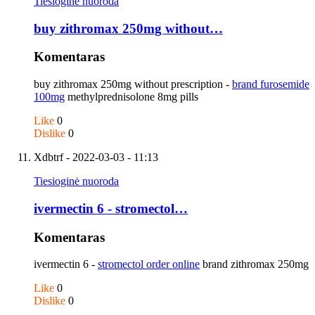
Tiesioginė nuoroda
buy zithromax 250mg without…
Komentaras
buy zithromax 250mg without prescription -
brand furosemide
100mg
methylprednisolone 8mg pills
Like
0
Dislike
0
Xdbtrf
- 2022-03-03 - 11:13
Tiesioginė nuoroda
ivermectin 6 - stromectol…
Komentaras
ivermectin 6 -
stromectol order online
brand zithromax 250mg
Like
0
Dislike
0