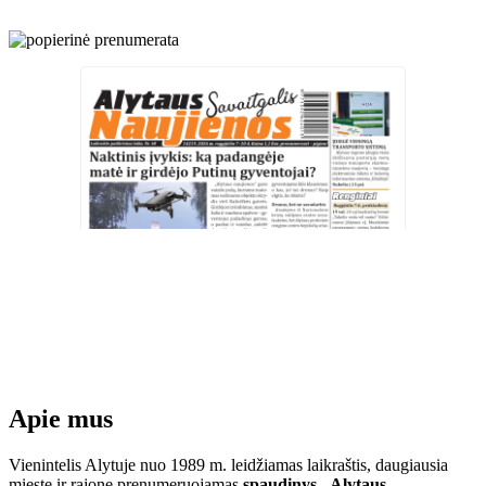
Apie mus
Vienintelis Alytuje nuo 1989 m. leidžiamas laikraštis, daugiausia
mieste ir rajone prenumeruojamas
spaudinys „Alytaus