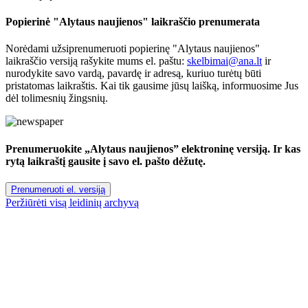
Popierinė "Alytaus naujienos" laikraščio prenumerata
Norėdami užsiprenumeruoti popierinę "Alytaus naujienos"
laikraščio versiją rašykite mums el. paštu:
skelbimai@ana.lt
ir
nurodykite savo vardą, pavardę ir adresą, kuriuo turėtų būti
pristatomas laikraštis. Kai tik gausime jūsų laišką, informuosime Jus
dėl tolimesnių žingsnių.
Prenumeruokite „Alytaus naujienos” elektroninę versiją. Ir kas
rytą laikraštį gausite į savo el. pašto dėžutę.
Prenumeruoti el. versiją
Peržiūrėti visą leidinių archyvą