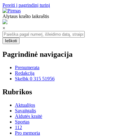
Pereiti į pagrindinį turinį
Alytaus krašto laikraštis
×
Pagrindinė navigacija
Prenumerata
Redakcija
Skelbk 0 315 51956
Rubrikos
Aktualijos
Savaitgalis
Aldutės kraitė
Sportas
112
Pro memoria