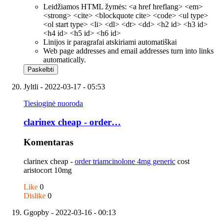
Leidžiamos HTML žymės: <a href hreflang> <em>
<strong> <cite> <blockquote cite> <code> <ul type>
<ol start type> <li> <dl> <dt> <dd> <h2 id> <h3 id>
<h4 id> <h5 id> <h6 id>
Linijos ir paragrafai atskiriami automatiškai
Web page addresses and email addresses turn into links
automatically.
Jyltli
- 2022-03-17 - 05:53
Tiesioginė nuoroda
clarinex cheap - order…
Komentaras
clarinex cheap -
order triamcinolone 4mg generic
cost
aristocort 10mg
Like
0
Dislike
0
Ggopby
- 2022-03-16 - 00:13