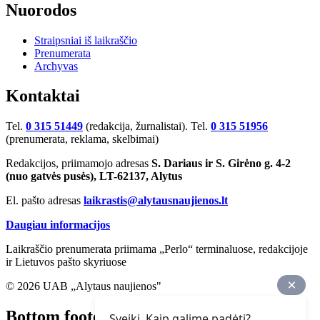
Nuorodos
Straipsniai iš laikraščio
Prenumerata
Archyvas
Kontaktai
Tel.
0 315 51449
(redakcija, žurnalistai). Tel.
0 315 51956
(prenumerata, reklama, skelbimai)
Redakcijos, priimamojo adresas
S. Dariaus ir S. Girėno g. 4-2
(nuo gatvės pusės), LT-62137, Alytus
El. pašto adresas
laikrastis@alytausnaujienos.lt
Daugiau informacijos
Laikraščio prenumerata priimama „Perlo“ terminaluose, redakcijoje
ir Lietuvos pašto skyriuose
© 2026 UAB „Alytaus naujienos"
Bottom footer
Sveiki. Kaip galime padėti?