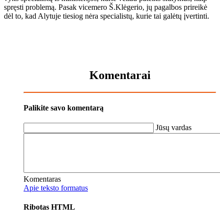
spręs­ti pro­ble­mą. Pa­sak vi­ce­me­ro Š.Klė­ge­rio, jų pa­gal­bos pri­rei­kė
dėl to, kad Aly­tu­je tie­siog nė­ra spe­cia­lis­tų, ku­rie tai ga­lė­tų įver­tin­ti.
Komentarai
Palikite savo komentarą
Jūsų vardas
Komentaras
Apie teksto formatus
Ribotas HTML