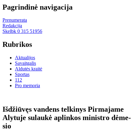
Pagrindinė navigacija
Prenumerata
Redakcija
Skelbk 0 315 51956
Rubrikos
Aktualijos
Savaitgalis
Aldutės kraitė
Sportas
112
Pro memoria
Iš­džiū­vęs van­dens tel­ki­nys Pir­ma­ja­me
Aly­tu­je su­lau­kė ap­lin­kos mi­nist­ro dė­me­
sio