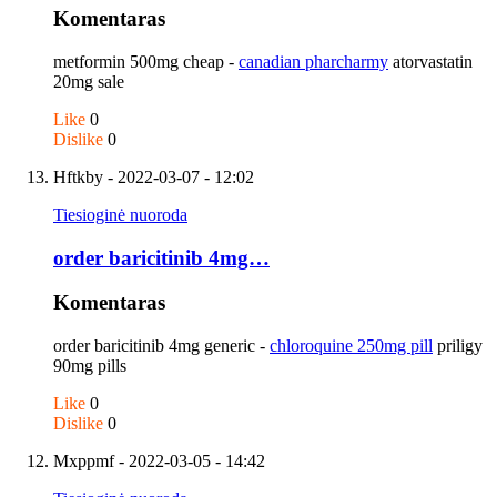
Komentaras
metformin 500mg cheap -
canadian pharcharmy
atorvastatin
20mg sale
Like
0
Dislike
0
Hftkby
- 2022-03-07 - 12:02
Tiesioginė nuoroda
order baricitinib 4mg…
Komentaras
order baricitinib 4mg generic -
chloroquine 250mg pill
priligy
90mg pills
Like
0
Dislike
0
Mxppmf
- 2022-03-05 - 14:42