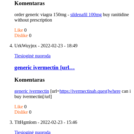
Komentaras
order generic viagra 150mg -
sildenafil 100mg
buy ranitidine
without prescription
Like
0
Dislike
0
UrkWuyjnx
- 2022-02-23 - 18:49
Tiesioginė nuoroda
generic ivermectin [url…
Komentaras
generic ivermectin
[url=
https://ivermectinab.quest]where
can i
buy ivermectin[/url]
Like
0
Dislike
0
TltHgmlom
- 2022-02-23 - 15:46
Tiesioginė nuoroda