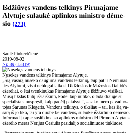
Iš­džiū­vęs van­dens tel­ki­nys Pir­ma­ja­me
Aly­tu­je su­lau­kė ap­lin­kos mi­nist­ro dė­me­
sio
(273)
Saulė Pinkevičienė
2019-08-02
Nr.
89 (13319)
Nusekęs vandens telkinys Pirmajame Alytuje.
„Šią va­sa­rą nu­se­ko dau­gu­ma van­dens tel­ki­nių, taip pat ir Ne­mu­nas
ties Aly­tu­mi, vi­sai ne­blo­gai lai­ko­si Di­džio­sios ir Ma­žo­sios Dai­li­dės
eže­rė­liai, o štai tven­ki­nu­kas Pir­ma­ja­me Aly­tu­je iš­džiū­vo vi­siš­kai.
Mū­sų tiks­las bū­tų iš­si­aiš­kin­ti, ko­dėl taip nu­ti­ko, o ta­da drau­ge su
spe­cia­lis­tais nu­spręs­ti, kaip pa­dė­tį pa­tai­sy­ti“, – sa­ko me­ro pa­va­duo­
to­jas Ša­rū­nas Klė­ge­ris. Van­dens tel­ki­nys, o tiks­liau – tai, kas šią va­
sa­rą iš jo li­ko, tai yra duo­bė be van­dens, su­lau­kė iš­skir­ti­nio dė­me­sio.
In­for­ma­ci­ja apie su­si­ti­ki­mą su ap­lin­kos mi­nist­ru dėl Pir­mo­jo Aly­taus
eže­rė­lio me­ras Ne­ri­jus Ce­siu­lis pa­si­da­li­jo so­cia­li­niuo­se tin­kluo­se.