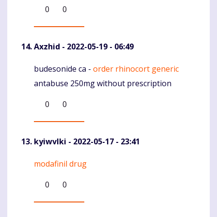
0
0
Axzhid
- 2022-05-19 - 06:49
budesonide ca -
order rhinocort generic
Komentaras
antabuse 250mg without prescription
0
0
kyiwvlki
- 2022-05-17 - 23:41
modafinil drug
Komentaras
0
0