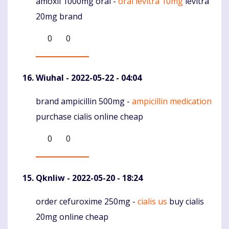
amoxil 1000mg oral -
oral levitra 10mg
levitra
Komentaras
20mg brand
0
0
Wiuhal
- 2022-05-22 - 04:04
brand ampicillin 500mg -
ampicillin medication
Komentaras
purchase cialis online cheap
0
0
Qknliw
- 2022-05-20 - 18:24
order cefuroxime 250mg -
cialis us
buy cialis
Komentaras
20mg online cheap