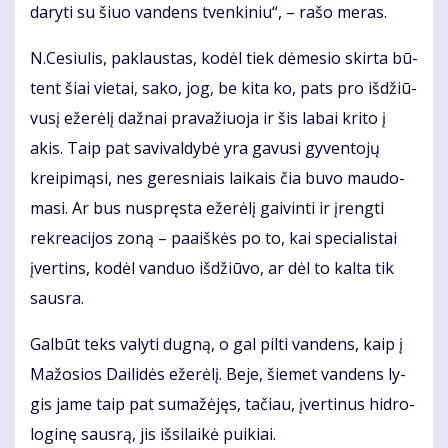
da­ry­ti su šiuo van­dens tven­ki­niu“, – ra­šo me­ras.
N.Ce­siu­lis, pa­klaus­tas, ko­dėl tiek dė­me­sio skir­ta bū­
tent šiai vie­tai, sa­ko, jog, be ki­ta ko, pats pro iš­džiū­
vu­sį eže­rė­lį daž­nai pra­va­žiuo­ja ir šis la­bai kri­to į
akis. Taip pat sa­vi­val­dy­bė yra ga­vu­si gy­ven­to­jų
krei­pi­mą­si, nes ge­res­niais lai­kais čia bu­vo mau­do­
ma­si. Ar bus nu­spręs­ta eže­rė­lį gai­vin­ti ir įreng­ti
rek­re­a­ci­jos zo­ną – pa­aiš­kės po to, kai spe­cia­lis­tai
įver­tins, ko­dėl van­duo iš­džiū­vo, ar dėl to kal­ta tik
saus­ra.
Gal­būt teks va­ly­ti dug­ną, o gal pil­ti van­dens, kaip į
Ma­žo­sios Dai­li­dės eže­rė­lį. Be­je, šie­met van­dens ly­
gis ja­me taip pat su­ma­žė­jęs, ta­čiau, įver­ti­nus hid­ro­
lo­gi­nę saus­rą, jis iš­si­lai­kė pui­kiai.