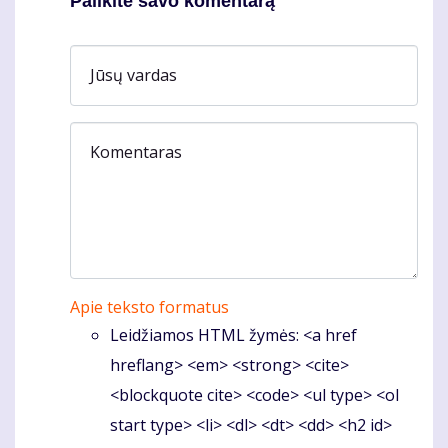
Palikite savo komentarą
Jūsų vardas
Komentaras
Apie teksto formatus
Leidžiamos HTML žymės: <a href
hreflang> <em> <strong> <cite>
<blockquote cite> <code> <ul type> <ol
start type> <li> <dl> <dt> <dd> <h2 id>