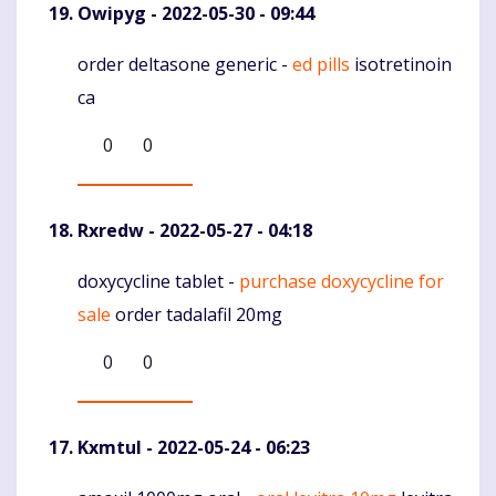
Owipyg
- 2022-05-30 - 09:44
order deltasone generic -
ed pills
isotretinoin
Komentaras
ca
0
0
Rxredw
- 2022-05-27 - 04:18
doxycycline tablet -
purchase doxycycline for
Komentaras
sale
order tadalafil 20mg
0
0
Kxmtul
- 2022-05-24 - 06:23