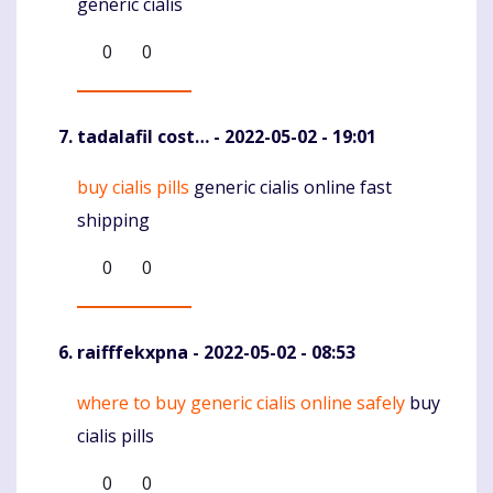
generic cialis
0
0
tadalafil cost…
- 2022-05-02 - 19:01
buy cialis pills
generic cialis online fast
Komentaras
shipping
0
0
raifffekxpna
- 2022-05-02 - 08:53
where to buy generic cialis online safely
buy
Komentaras
cialis pills
0
0