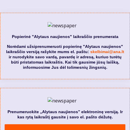
Popierinė "Alytaus naujienos" laikraščio prenumerata
Norėdami užsiprenumeruoti popierinę "Alytaus naujienos"
laikraščio versiją rašykite mums el. paštu:
skelbimai@ana.lt
ir nurodykite savo vardą, pavardę ir adresą, kuriuo turėtų
būti pristatomas laikraštis. Kai tik gausime jūsų laišką,
informuosime Jus dėl tolimesnių žingsnių.
Prenumeruokite „Alytaus naujienos” elektroninę versiją. Ir
kas rytą laikraštį gausite į savo el. pašto dėžutę.