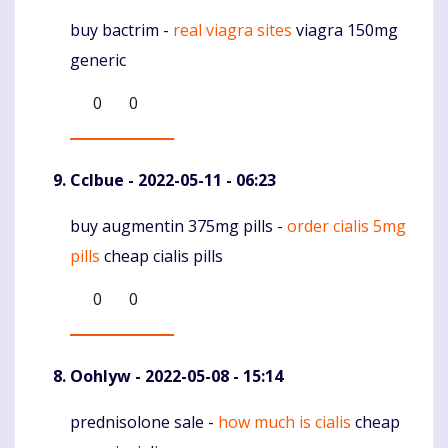
buy bactrim -
real viagra sites
viagra 150mg
Komentaras
generic
0
0
Cclbue
- 2022-05-11 - 06:23
buy augmentin 375mg pills -
order cialis 5mg
Komentaras
pills
cheap cialis pills
0
0
Oohlyw
- 2022-05-08 - 15:14
prednisolone sale -
how much is cialis
cheap
Komentaras