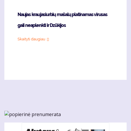
Naujas kraujasiurbių mašalų platinamas virusas
gali neaplenkti ir Dzūkijos
Skaityti daugiau