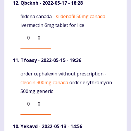
Qbcknh
- 2022-05-17 - 18:28
fildena canada -
sildenafil 50mg canada
Komentaras
ivermectin 6mg tablet for lice
0
0
Tfoasy
- 2022-05-15 - 19:36
order cephalexin without prescription -
Komentaras
cleocin 300mg canada
order erythromycin
500mg generic
0
0
Yekavd
- 2022-05-13 - 14:56