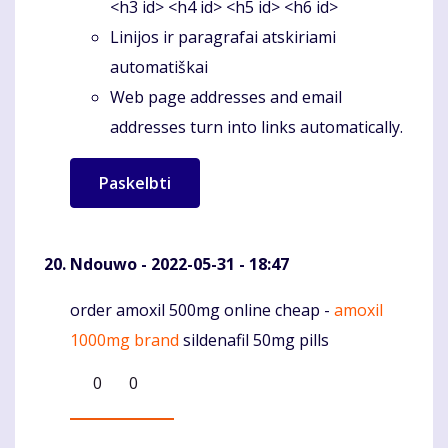
<h3 id> <h4 id> <h5 id> <h6 id>
Linijos ir paragrafai atskiriami
automatiškai
Web page addresses and email
addresses turn into links automatically.
Ndouwo
- 2022-05-31 - 18:47
order amoxil 500mg online cheap -
amoxil
Komentaras
1000mg brand
sildenafil 50mg pills
0
0