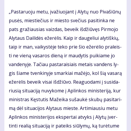
„Pas­ta­ruo­ju me­tu, įva­žiuo­jant į Aly­tų nuo Pi­va­šiū­nų
pu­sės, mies­tie­čius ir mies­to sve­čius pa­si­tin­ka ne
pats gra­žiau­sias vaiz­das, be­veik iš­džiū­vęs Pir­mo­jo
Aly­taus Dai­li­dės eže­rė­lis. Kaip ir dau­ge­liui aly­tiš­kių,
taip ir man, vai­kys­tė­je te­ko prie šio eže­rė­lio pra­leis­
ti ne vie­ną va­sa­ros die­ną ir mau­dy­tis pui­kia­me jo
van­de­ny­je. Ta­čiau pas­ta­rai­siais me­tais van­dens ly­
gis šia­me tven­ki­ny­je smar­kiai ma­žė­jo, kol šią va­sa­rą
eže­rė­lis be­veik vi­sai iš­džiū­vo. Re­a­guo­da­mi į su­si­da­
riu­sią si­tu­a­ci­ją nu­vy­ko­me į Ap­lin­kos mi­nis­te­ri­ją, kur
mi­nist­ras Kęs­tu­tis Ma­žei­ka su­šau­kė sku­bų pa­si­ta­ri­
mą dėl si­tu­a­ci­jos Aly­taus mies­te. Ar­ti­miau­siu me­tu
Ap­lin­kos mi­nis­te­ri­jos eks­per­tai at­vyks į Aly­tų įver­
tin­ti re­a­lią si­tu­a­ci­ją ir pa­teiks siū­ly­mų, ką tu­rė­tu­me