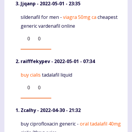
Jjqanp
- 2022-05-01 - 23:35
sildenafil for men -
viagra 50mg ca
cheapest
Komentaras
generic vardenafil online
0
0
raifffekypev
- 2022-05-01 - 07:34
buy cialis
tadalafil liquid
Komentaras
0
0
Zcalhy
- 2022-04-30 - 21:32
buy ciprofloxacin generic -
oral tadalafil 40mg
Komentaras