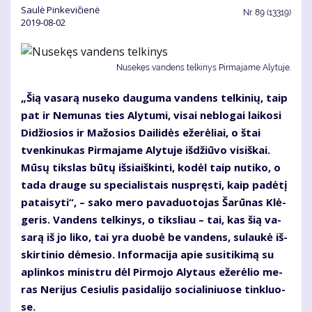
Saulė Pinkevičienė
Nr.
89 (13319)
2019-08-02
Nusekęs vandens telkinys Pirmajame Alytuje.
„Šią va­sa­rą nu­se­ko dau­gu­ma van­dens tel­ki­nių, taip
pat ir Ne­mu­nas ties Aly­tu­mi, vi­sai ne­blo­gai lai­ko­si
Di­džio­sios ir Ma­žo­sios Dai­li­dės eže­rė­liai, o štai
tven­ki­nu­kas Pir­ma­ja­me Aly­tu­je iš­džiū­vo vi­siš­kai.
Mū­sų tiks­las bū­tų iš­si­aiš­kin­ti, ko­dėl taip nu­ti­ko, o
ta­da drau­ge su spe­cia­lis­tais nu­spręs­ti, kaip pa­dė­tį
pa­tai­sy­ti“, – sa­ko me­ro pa­va­duo­to­jas Ša­rū­nas Klė­
ge­ris. Van­dens tel­ki­nys, o tiks­liau – tai, kas šią va­
sa­rą iš jo li­ko, tai yra duo­bė be van­dens, su­lau­kė iš­
skir­ti­nio dė­me­sio. In­for­ma­ci­ja apie su­si­ti­ki­mą su
ap­lin­kos mi­nist­ru dėl Pir­mo­jo Aly­taus eže­rė­lio me­
ras Ne­ri­jus Ce­siu­lis pa­si­da­li­jo so­cia­li­niuo­se tin­kluo­
se.