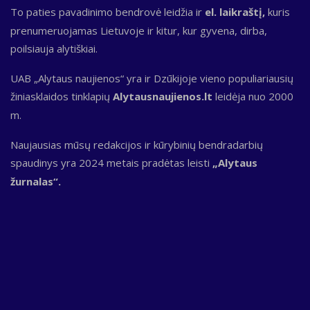
To paties pavadinimo bendrovė leidžia ir
el. laikraštį,
kuris
prenumeruojamas Lietuvoje ir kitur, kur gyvena, dirba,
poilsiauja alytiškiai.
UAB „Alytaus naujienos“ yra ir Dzūkijoje vieno populiariausių
žiniasklaidos tinklapių
Alytausnaujienos.lt
leidėja nuo 2000
m.
Naujausias mūsų redakcijos ir kūrybinių bendradarbių
spaudinys yra 2024 metais pradėtas leisti
„Alytaus
žurnalas“.