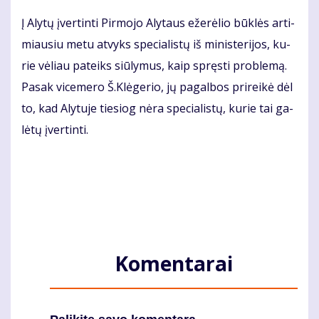
Į Aly­tų įver­tin­ti Pir­mo­jo Aly­taus eže­rė­lio būk­lės ar­ti­
miau­siu me­tu at­vyks spe­cia­lis­tų iš mi­nis­te­ri­jos, ku­
rie vė­liau pa­teiks siū­ly­mus, kaip spręs­ti pro­ble­mą.
Pa­sak vi­ce­me­ro Š.Klė­ge­rio, jų pa­gal­bos pri­rei­kė dėl
to, kad Aly­tu­je tie­siog nė­ra spe­cia­lis­tų, ku­rie tai ga­
lė­tų įver­tin­ti.
Komentarai