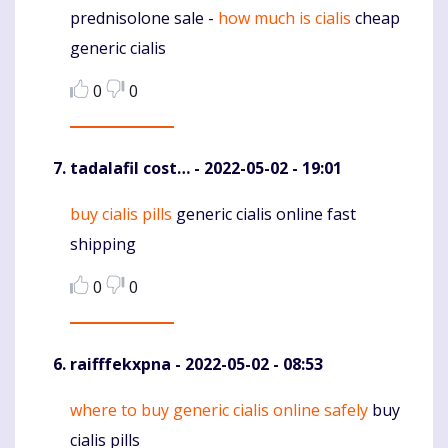
prednisolone sale -
how much is cialis
cheap
Komentaras
generic cialis
0
0
tadalafil cost…
- 2022-05-02 - 19:01
buy cialis pills
generic cialis online fast
Komentaras
shipping
0
0
raifffekxpna
- 2022-05-02 - 08:53
where to buy generic cialis online safely
buy
Komentaras
cialis pills