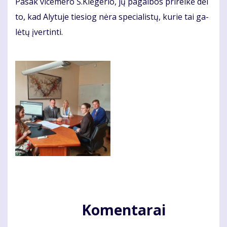
Pa­sak vi­ce­me­ro Š.Klė­ge­rio, jų pa­gal­bos pri­rei­kė dėl
to, kad Aly­tu­je tie­siog nė­ra spe­cia­lis­tų, ku­rie tai ga­
lė­tų įver­tin­ti.
Komentarai