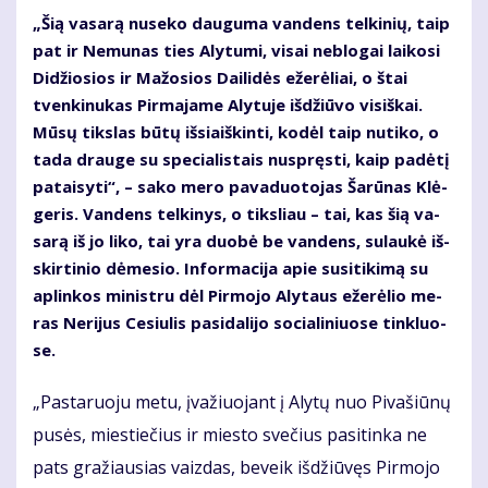
„Šią va­sa­rą nu­se­ko dau­gu­ma van­dens tel­ki­nių, taip
pat ir Ne­mu­nas ties Aly­tu­mi, vi­sai ne­blo­gai lai­ko­si
Di­džio­sios ir Ma­žo­sios Dai­li­dės eže­rė­liai, o štai
tven­ki­nu­kas Pir­ma­ja­me Aly­tu­je iš­džiū­vo vi­siš­kai.
Mū­sų tiks­las bū­tų iš­si­aiš­kin­ti, ko­dėl taip nu­ti­ko, o
ta­da drau­ge su spe­cia­lis­tais nu­spręs­ti, kaip pa­dė­tį
pa­tai­sy­ti“, – sa­ko me­ro pa­va­duo­to­jas Ša­rū­nas Klė­
ge­ris. Van­dens tel­ki­nys, o tiks­liau – tai, kas šią va­
sa­rą iš jo li­ko, tai yra duo­bė be van­dens, su­lau­kė iš­
skir­ti­nio dė­me­sio. In­for­ma­ci­ja apie su­si­ti­ki­mą su
ap­lin­kos mi­nist­ru dėl Pir­mo­jo Aly­taus eže­rė­lio me­
ras Ne­ri­jus Ce­siu­lis pa­si­da­li­jo so­cia­li­niuo­se tin­kluo­
se.
„Pas­ta­ruo­ju me­tu, įva­žiuo­jant į Aly­tų nuo Pi­va­šiū­nų
pu­sės, mies­tie­čius ir mies­to sve­čius pa­si­tin­ka ne
pats gra­žiau­sias vaiz­das, be­veik iš­džiū­vęs Pir­mo­jo