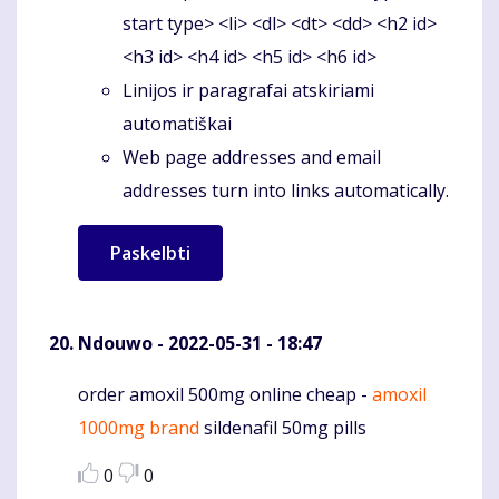
start type> <li> <dl> <dt> <dd> <h2 id>
<h3 id> <h4 id> <h5 id> <h6 id>
Linijos ir paragrafai atskiriami
automatiškai
Web page addresses and email
addresses turn into links automatically.
Ndouwo
- 2022-05-31 - 18:47
order amoxil 500mg online cheap -
amoxil
Komentaras
1000mg brand
sildenafil 50mg pills
0
0