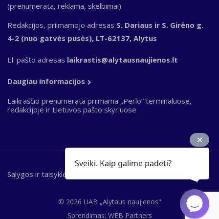
(prenumerata, reklama, skelbimai)
Redakcijos, priimamojo adresas
S. Dariaus ir S. Girėno g.
4-2 (nuo gatvės pusės), LT-62137, Alytus
El. pašto adresas
laikrastis@alytausnaujienos.lt
Daugiau informacijos
Laikraščio prenumerata priimama „Perlo“ terminaluose,
redakcijoje ir Lietuvos pašto skyriuose
Sveiki. Kaip galime padėti?
Sąlygos ir taisyklės
Bottom
footer
© 2026 UAB „Alytaus naujienos"
Sprendimas:
WEB Partners