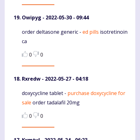
Owipyg
- 2022-05-30 - 09:44
order deltasone generic -
ed pills
isotretinoin
Komentaras
ca
0
0
Rxredw
- 2022-05-27 - 04:18
doxycycline tablet -
purchase doxycycline for
Komentaras
sale
order tadalafil 20mg
0
0