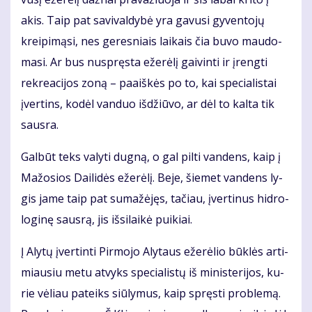
akis. Taip pat sa­vi­val­dy­bė yra ga­vu­si gy­ven­to­jų
krei­pi­mą­si, nes ge­res­niais lai­kais čia bu­vo mau­do­
ma­si. Ar bus nu­spręs­ta eže­rė­lį gai­vin­ti ir įreng­ti
rek­re­a­ci­jos zo­ną – pa­aiš­kės po to, kai spe­cia­lis­tai
įver­tins, ko­dėl van­duo iš­džiū­vo, ar dėl to kal­ta tik
saus­ra.
Gal­būt teks va­ly­ti dug­ną, o gal pil­ti van­dens, kaip į
Ma­žo­sios Dai­li­dės eže­rė­lį. Be­je, šie­met van­dens ly­
gis ja­me taip pat su­ma­žė­jęs, ta­čiau, įver­ti­nus hid­ro­
lo­gi­nę saus­rą, jis iš­si­lai­kė pui­kiai.
Į Aly­tų įver­tin­ti Pir­mo­jo Aly­taus eže­rė­lio būk­lės ar­ti­
miau­siu me­tu at­vyks spe­cia­lis­tų iš mi­nis­te­ri­jos, ku­
rie vė­liau pa­teiks siū­ly­mus, kaip spręs­ti pro­ble­mą.