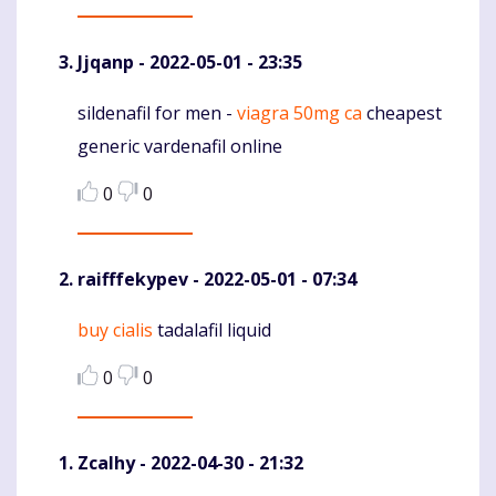
Jjqanp
- 2022-05-01 - 23:35
sildenafil for men -
viagra 50mg ca
cheapest
Komentaras
generic vardenafil online
0
0
raifffekypev
- 2022-05-01 - 07:34
buy cialis
tadalafil liquid
Komentaras
0
0
Zcalhy
- 2022-04-30 - 21:32