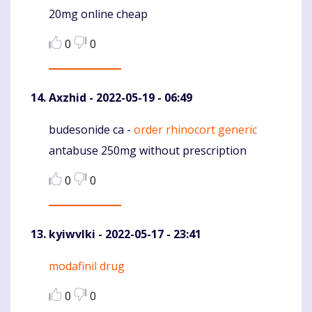
20mg online cheap
0
0
Axzhid
- 2022-05-19 - 06:49
budesonide ca -
order rhinocort generic
Komentaras
antabuse 250mg without prescription
0
0
kyiwvlki
- 2022-05-17 - 23:41
modafinil drug
Komentaras
0
0