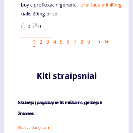
buy ciprofloxacin generic -
oral tadalafil 40mg
Komentaras
cialis 20mg price
0
0
Pagination
Current
1
Puslapis
2
Puslapis
3
Puslapis
4
Puslapis
5
Puslapis
6
Puslapis
7
Puslapis
8
Puslapis
9
Sekantis
Last
page
puslapis
page
Kiti straipsniai
Skubėjo į pagalbą ne tik miškams, gelbėjo ir
žmones
Skaityti daugiau