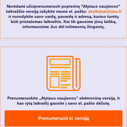
Norėdami užsiprenumeruoti popierinę "Alytaus naujienos"
laikraščio versiją rašykite mums el. paštu:
skelbimai@ana.lt
ir nurodykite savo vardą, pavardę ir adresą, kuriuo turėtų
būti pristatomas laikraštis. Kai tik gausime jūsų laišką,
informuosime Jus dėl tolimesnių žingsnių.
Prenumeruokite „Alytaus naujienos” elektroninę versiją. Ir
kas rytą laikraštį gausite į savo el. pašto dėžutę.
Prenumeruoti el. versiją