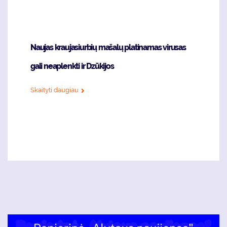
Naujas kraujasiurbių mašalų platinamas virusas
gali neaplenkti ir Dzūkijos
Skaityti daugiau