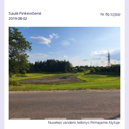
Saulė Pinkevičienė
Nr.
89 (13319)
2019-08-02
Nusekęs vandens telkinys Pirmajame Alytuje.