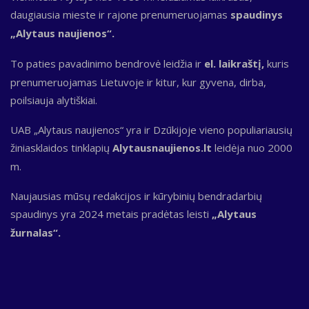
daugiausia mieste ir rajone prenumeruojamas
spaudinys
„Alytaus naujienos“.
To paties pavadinimo bendrovė leidžia ir
el. laikraštį,
kuris
prenumeruojamas Lietuvoje ir kitur, kur gyvena, dirba,
poilsiauja alytiškiai.
UAB „Alytaus naujienos“ yra ir Dzūkijoje vieno populiariausių
žiniasklaidos tinklapių
Alytausnaujienos.lt
leidėja nuo 2000
m.
Naujausias mūsų redakcijos ir kūrybinių bendradarbių
spaudinys yra 2024 metais pradėtas leisti
„Alytaus
žurnalas“.