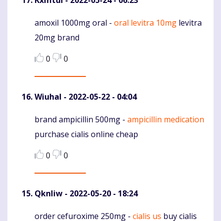
Kxmtul
- 2022-05-24 - 06:23
amoxil 1000mg oral -
oral levitra 10mg
levitra
Komentaras
20mg brand
0
0
Wiuhal
- 2022-05-22 - 04:04
brand ampicillin 500mg -
ampicillin medication
Komentaras
purchase cialis online cheap
0
0
Qknliw
- 2022-05-20 - 18:24
order cefuroxime 250mg -
cialis us
buy cialis
Komentaras