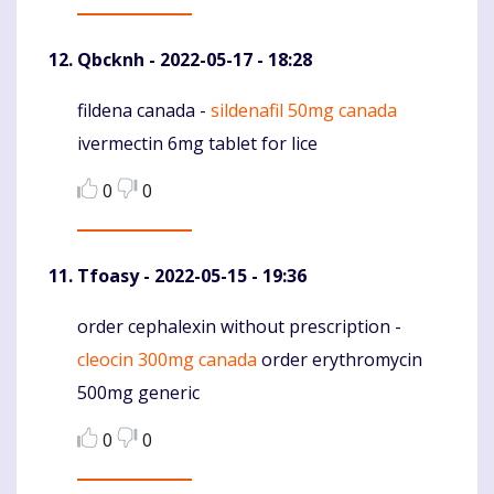
Qbcknh
- 2022-05-17 - 18:28
fildena canada -
sildenafil 50mg canada
Komentaras
ivermectin 6mg tablet for lice
0
0
Tfoasy
- 2022-05-15 - 19:36
order cephalexin without prescription -
Komentaras
cleocin 300mg canada
order erythromycin
500mg generic
0
0