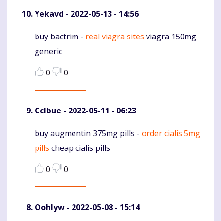
Yekavd
- 2022-05-13 - 14:56
buy bactrim -
real viagra sites
viagra 150mg
Komentaras
generic
0
0
Cclbue
- 2022-05-11 - 06:23
buy augmentin 375mg pills -
order cialis 5mg
Komentaras
pills
cheap cialis pills
0
0
Oohlyw
- 2022-05-08 - 15:14