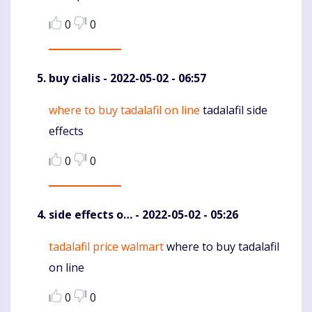
0
0
buy cialis
- 2022-05-02 - 06:57
where to buy tadalafil on line
tadalafil side
Komentaras
effects
0
0
side effects o…
- 2022-05-02 - 05:26
tadalafil price walmart
where to buy tadalafil
Komentaras
on line
0
0