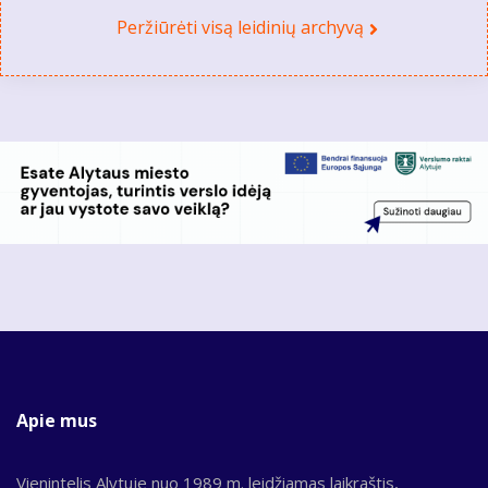
Peržiūrėti visą leidinių archyvą
Apie mus
Vienintelis Alytuje nuo 1989 m. leidžiamas laikraštis,