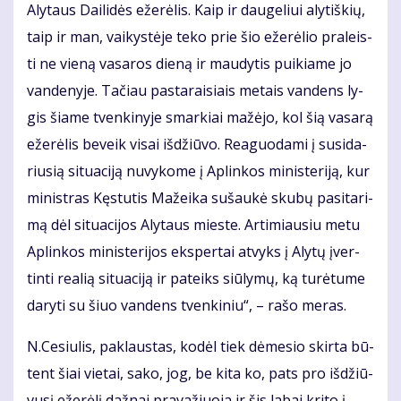
Aly­taus Dai­li­dės eže­rė­lis. Kaip ir dau­ge­liui aly­tiš­kių,
taip ir man, vai­kys­tė­je te­ko prie šio eže­rė­lio pra­leis­
ti ne vie­ną va­sa­ros die­ną ir mau­dy­tis pui­kia­me jo
van­de­ny­je. Ta­čiau pas­ta­rai­siais me­tais van­dens ly­
gis šia­me tven­ki­ny­je smar­kiai ma­žė­jo, kol šią va­sa­rą
eže­rė­lis be­veik vi­sai iš­džiū­vo. Re­a­guo­da­mi į su­si­da­
riu­sią si­tu­a­ci­ją nu­vy­ko­me į Ap­lin­kos mi­nis­te­ri­ją, kur
mi­nist­ras Kęs­tu­tis Ma­žei­ka su­šau­kė sku­bų pa­si­ta­ri­
mą dėl si­tu­a­ci­jos Aly­taus mies­te. Ar­ti­miau­siu me­tu
Ap­lin­kos mi­nis­te­ri­jos eks­per­tai at­vyks į Aly­tų įver­
tin­ti re­a­lią si­tu­a­ci­ją ir pa­teiks siū­ly­mų, ką tu­rė­tu­me
da­ry­ti su šiuo van­dens tven­ki­niu“, – ra­šo me­ras.
N.Ce­siu­lis, pa­klaus­tas, ko­dėl tiek dė­me­sio skir­ta bū­
tent šiai vie­tai, sa­ko, jog, be ki­ta ko, pats pro iš­džiū­
vu­sį eže­rė­lį daž­nai pra­va­žiuo­ja ir šis la­bai kri­to į