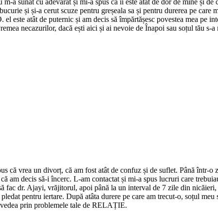
u m-a sunat cu adevărat și mi-a spus că îi este atât de dor de mine și de 
bucurie și și-a cerut scuze pentru greșeala sa și pentru durerea pe care m
l este atât de puternic și am decis să împărtășesc povestea mea pe inte
 vremea necazurilor, dacă ești aici și ai nevoie de Înapoi sau soțul tău s-
 că vrea un divorț, că am fost atât de confuz și de suflet. Până într-o z
șa că am decis să-i încerc. L-am contactat și mi-a spus lucruri care trebu
 fac dr. Ajayi, vrăjitorul, apoi până la un interval de 7 zile din nicăieri
 pledat pentru iertare. După atâta durere pe care am trecut-o, soțul meu s-a
 va vedea prin problemele tale de RELAȚIE.