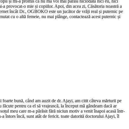
copii și mi-a promis că nu mă voi mai părăsi niciodată nici eu, nici
i-a provocat-o mie și copiilor. Apoi, din acea zi, Căsătoria noastră a
rnet încât Dr., OGBOKO este un jucător de vrăji real și puternic pe
a mutat cu o altă femeie, nu mai plânge, contactează acest puternic și
i foarte bună, când am auzit de dr. Ajayi, am citit câteva mărturii pe
iau făcute pentru ca el să vrajească, la început mă gândeam dacă ar
, soțul meu care m-a părăsit fără niciun motiv a venit înapoi acasă într-
 întors încă, sunt atât de fericit. toate datorită doctorului Ajayi, îl