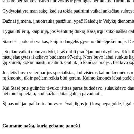
sius be per­trau­kos. Bu­vo nuo­vo­kus ir pro­tin­gas ber­niu­kas. Tur­būt iki
Gy­dy­to­jai yra man sa­kę, kad su to­kia pa­tir­ti­mi vai­kai anks­čiau su­bręs­t
Daž­nai jį me­na, į nuo­trau­ką pa­si­žiū­ri, ypač Ka­lė­dų ir Ve­ly­kų die­no­mis
Ly­giai 39-erių, kaip ir ją, jos vien­tur­tę duk­rą Ra­są ir­gi iš­ti­ko naš­lės da­l
Sta­se­lė – po­ka­rio vai­kas, kaip ir dau­ge­lis gy­ve­no di­de­lė­je šei­mo­je. De
„Se­niau vai­kai ne­bu­vo dy­ki, ir aš dirb­ti pra­dė­jau nuo dvy­li­kos. Kiek ūg­
me­tų slau­gy­tas iš­ke­lia­vo bū­da­mas 97-erių. Nors bu­vo la­bai sun­kus li­go
gų žiū­rė­ti, ko­kiu mais­tu mai­tin­ti. Gal tik jo kan­čias pra­tę­si, bet ta­vo są
Jos tė­tis bu­vo ve­te­ri­na­ri­jos spe­cia­lis­tas, tad vi­siems kai­mo žmo­nėms rei
rų žmo­nių, tik ir pa­čiam rei­kia bū­ti ge­ram. Kai­mo žmo­nės la­bai pa­dė­jo ja
Kai Sta­sė prie gu­lin­čio tė­vu­ko iš­ti­sas pa­ras bu­dė­da­vo, su­lauk­da­vo 
net min­čių ne­ki­lo, kad kaž­kas ki­tas ga­li ją pa­va­duo­ti.
Šį pa­sau­lį jau pa­li­ko ir abu vy­ro tė­vai, li­gos jų į lo­vą ne­pa­gul­dė, il­gai 
Gau­na­me naš­tą, ku­rią ge­ba­me pa­neš­ti