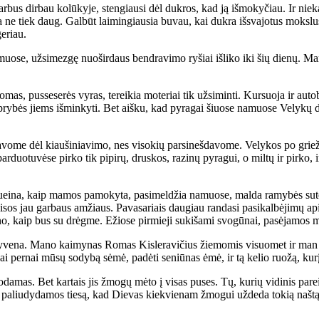
r­bus dir­bau ko­lū­ky­je, sten­giau­si dėl duk­ros, kad ją iš­mo­ky­čiau. Ir nie­k
a ne tiek daug. Gal­būt lai­min­giau­sia bu­vau, kai duk­ra iš­sva­jo­tus moks­lu
ge­riau.
­muo­se, už­si­mez­gę nuo­šir­daus ben­dra­vi­mo ry­šiai iš­li­ko iki šių die­nų.
s, pus­se­se­rės vy­ras, te­rei­kia mo­te­riai tik už­si­min­ti. Kur­suo­ja ir au­to­
tip­ry­bės jiems iš­min­ky­ti. Bet aiš­ku, kad py­ra­gai šiuo­se na­muo­se Ve­ly­kų
­vo­me dėl kiau­ši­nia­vi­mo, nes vi­so­kių par­si­neš­da­vo­me. Ve­ly­kos po grie
par­duo­tu­vė­se pir­ko tik pi­pi­rų, drus­kos, ra­zi­nų py­ra­gui, o mil­tų ir pir­ko,
ei­na, kaip ma­mos pa­mo­ky­ta, pa­si­mel­džia na­muo­se, mal­da ra­my­bės su­tei­k
sos jau gar­baus am­žiaus. Pa­va­sa­riais dau­giau ran­da­si pa­si­kal­bė­ji­mų api
­no, kaip bus su drėg­me. Ežio­se pir­mie­ji su­ki­ša­mi svo­gū­nai, pa­sė­ja­mos mo
­ve­na. Ma­no kai­my­nas Ro­mas Kis­le­ra­vi­čius žie­mo­mis vi­suo­met ir man ke
 per­nai mū­sų so­dy­bą sė­mė, pa­dė­ti se­niū­nas ėmė, ir tą ke­lio ruo­žą, ku­rį 
mas. Bet kar­tais jis žmo­gų mė­to į vi­sas pu­ses. Tų, ku­rių vi­di­nis pa­rei­g
ems pa­liu­dy­da­mos tie­są, kad Die­vas kiek­vie­nam žmo­gui už­de­da to­kią naš­tą