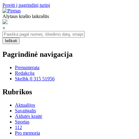
Pereiti į pagrindinį turinį
Alytaus krašto laikraštis
×
Pagrindinė navigacija
Prenumerata
Redakcija
Skelbk 0 315 51956
Rubrikos
Aktualijos
Savaitgalis
Aldutės kraitė
Sportas
112
Pro memoria