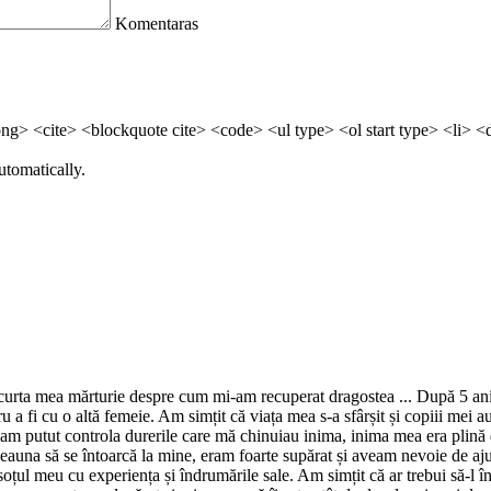
Komentaras
> <cite> <blockquote cite> <code> <ul type> <ol start type> <li> <
utomatically.
ta mea mărturie despre cum mi-am recuperat dragostea ... După 5 ani de 
u a fi cu o altă femeie. Am simțit că viața mea s-a sfârșit și copiii mei 
 am putut controla durerile care mă chinuiau inima, inima mea era plină d
deauna să se întoarcă la mine, eram foarte supărat și aveam nevoie de ajut
l meu cu experiența și îndrumările sale. Am simțit că ar trebui să-l înc