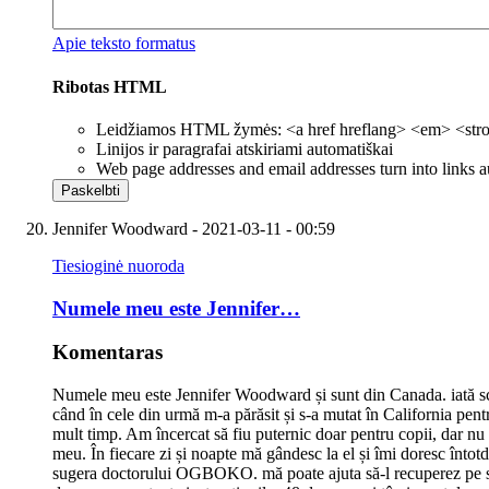
Apie teksto formatus
Ribotas HTML
Leidžiamos HTML žymės: <a href hreflang> <em> <strong
Linijos ir paragrafai atskiriami automatiškai
Web page addresses and email addresses turn into links a
Jennifer Woodward
- 2021-03-11 - 00:59
Tiesioginė nuoroda
Numele meu este Jennifer…
Komentaras
Numele meu este Jennifer Woodward și sunt din Canada. iată scur
când în cele din urmă m-a părăsit și s-a mutat în California pentr
mult timp. Am încercat să fiu puternic doar pentru copii, dar nu
meu. În fiecare zi și noapte mă gândesc la el și îmi doresc întot
sugera doctorului OGBOKO. mă poate ajuta să-l recuperez pe soțu