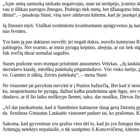
„Apie an­trą san­tuo­ką nie­ka­da ne­gal­vo­jau, man tai ne­rū­pė­jo, įvai­rius da
vau ir iš­li­kau pa­rei­gos žmo­gus. Pra­bė­go tiek me­tų, bet džiaugs­mo bū­t
di­mui“, – pa­sa­ko­ja Sta­sė, vi­są sa­ve ati­da­vu­si ki­tiems, kad jie jaus­tų­si 
Ją žmo­nės my­li. Vi­siš­kai sve­ti­miems kvar­ti­ran­tams ap­si­gy­ve­nus jų na
sias šven­tes.
Yra kam ją pas dak­ta­rus nu­vež­ti: jei ne­ga­li duk­ra, nu­ve­ža kai­my­nas Ro­ma
pa­blo­gė­jo. Net svars­to, ar im­sis py­ra­gų ke­pi­mo, abe­jo­ja, ar ras tiek s
Juk sve­čių tik­rai ne­ma­žai su­gu­žės.
Sta­sės pra­šo­me nors trum­pai pri­si­min­ti anuo­me­tes Ve­ly­kas. „Jų lauk­da
skers­da­vo kiau­lę, mė­siš­kų pa­tie­ka­lų pri­ga­min­da­vo. Vi­si vis­ko tu­rė­jo, 
vo. Ga­mi­no ir sil­kių, žu­vies pa­tie­ka­lų“, – me­na Sta­sė.
Ne vi­suo­met jai pa­vyks­ta nu­vyk­ti ir į Pu­nios baž­ny­čią. Bet kad ir ne­nu­
ku, neap­si­ei­na­ma be py­ra­gų, daž­nai kal­ba pra­de­da­ma apie li­gas, nes vi­
din­da­vo, ar iš šio lai­ko ne­iš­kryps šie­met, sa­ko, dar ne­aiš­ku, Die­vas ži
„Aš dar pa­si­kar­to­siu, kad ir šian­die­nos kai­muo­se daug ge­rų žmo­nių gy
da. Se­niū­nas Gin­tau­tas Lau­kai­tis vi­suo­met pa­da­ro tai, ko pra­šo­mas. Kai
Sa­ko­ma, kad gy­ve­ni­mas yra gra­žus vien dėl to, kad jis yra žmo­gui duo­da­
Ar­ti­mų­jų ne­tek­tys ne­pa­lau­žė, o tik su­stip­ri­no S.Kun­ce­vi­čie­nę, ki­ti