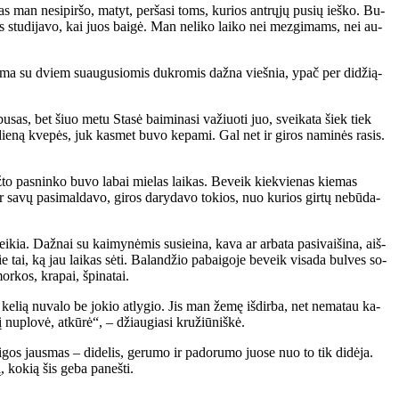
as man ne­si­pir­šo, ma­tyt, per­ša­si toms, ku­rios ant­rų­jų pu­sių ieš­ko. Bu­
s stu­di­ja­vo, kai juos bai­gė. Man ne­li­ko lai­ko nei mez­gi­mams, nei au­
 Ma­ma su dviem su­au­gu­sio­mis duk­ro­mis daž­na vieš­nia, ypač per di­dži­ą­
bu­sas, bet šiuo me­tu Sta­sė bai­mi­na­si va­žiuo­ti juo, svei­ka­ta šiek tiek
 die­ną kve­pės, juk kas­met bu­vo ke­pa­mi. Gal net ir gi­ros na­mi­nės ra­sis.
ž­to pas­nin­ko bu­vo la­bai mie­las lai­kas. Be­veik kiek­vie­nas kie­mas
 ir sa­vų pa­si­mal­da­vo, gi­ros da­ry­da­vo to­kios, nuo ku­rios gir­tų ne­bū­da­
ia. Daž­nai su kai­my­nė­mis su­si­ei­na, ka­va ar ar­ba­ta pa­si­vai­ši­na, aiš­
e tai, ką jau lai­kas sė­ti. Ba­lan­džio pa­bai­go­je be­veik vi­sa­da bul­ves so­
r­kos, kra­pai, špi­na­tai.
­lią nu­va­lo be jo­kio at­ly­gio. Jis man že­mę iš­dir­ba, net ne­ma­tau ka­
nu­plo­vė, at­kū­rė“, – džiau­gia­si kru­žiū­niš­kė.
os jaus­mas – di­de­lis, ge­ru­mo ir pa­do­ru­mo juo­se nuo to tik di­dė­ja.
, ko­kią šis ge­ba pa­neš­ti.