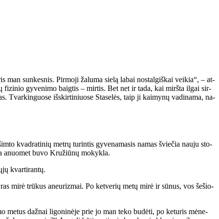
is man sun­kes­nis. Pir­mo­ji ža­lu­ma sie­lą la­bai nos­tal­giš­kai vei­kia“, – at­
fi­zi­nio gy­ve­ni­mo baig­tis – mir­tis. Bet net ir ta­da, kai mirš­ta il­gai sir­
s. Tvar­kin­guo­se iš­skir­ti­niuo­se Sta­se­lės, taip ji kai­my­nų va­di­na­ma, na­
 šim­to kvad­ra­ti­nių met­rų tu­rin­tis gy­ve­na­ma­sis na­mas švie­čia nau­ju sto­
Čia anuo­met bu­vo Kru­žiū­nų mo­kyk­la.
jų kvar­ti­ran­tų.
vy­ras mi­rė trū­kus aneu­riz­mai. Po ket­ve­rių me­tų mi­rė ir sū­nus, vos še­šio­
mo me­tus daž­nai li­go­ni­nė­je prie jo man te­ko bu­dė­ti, po ke­tu­ris mė­ne­