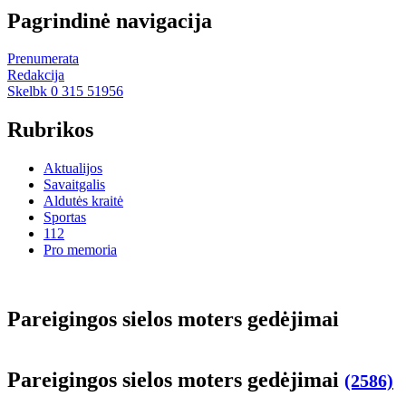
Pagrindinė navigacija
Prenumerata
Redakcija
Skelbk 0 315 51956
Rubrikos
Aktualijos
Savaitgalis
Aldutės kraitė
Sportas
112
Pro memoria
Pa­rei­gin­gos sie­los mo­ters ge­dė­ji­mai
Pa­rei­gin­gos sie­los mo­ters ge­dė­ji­mai
(2586)