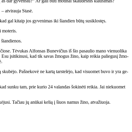
aš dar gy­ven­siu?“ Ar ga­li bū­ti mo­ti­nai skau­des­nis klau­si­mas?
 at­vi­rau­ja Sta­sė.
kad gal ki­taip jos gy­ve­ni­mas iki šian­dien bū­tų su­si­klos­tęs.
i mo­te­ris.
i šian­die­nos.
­čio­se. Tė­vu­kas Al­fon­sas Bu­ne­vi­čius iš šio pa­sau­lio ma­no vie­nuo­li­ka
 Esu įsi­ti­ki­nu­si, kad tik sa­vas žmo­gus ži­no, kaip rei­kia pa­lie­gu­sį žmo­
ė.
l­bą sku­bė­jo. Pa­šne­ko­vė ne kar­tą tars­te­lė­jo, kad vi­suo­met bu­vo ir yra ge­
 kad sun­ku tam, prie ku­rio 24 va­lan­das šo­ki­nė­ti rei­kia. Jai nie­kuo­met
e­kė­ju­si. Ta­čiau jų anū­kai ke­lią į šiuos na­mus ži­no, at­va­žiuo­ja.