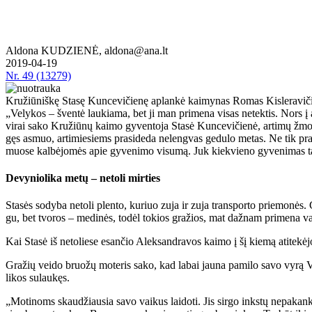
Aldona KUDZIENĖ, aldona@ana.lt
2019-04-19
Nr.
49 (13279)
Kružiūniškę Stasę Kuncevičienę aplankė kaimynas Romas Kisleravičius
„Ve­ly­kos – šven­tė lau­kia­ma, bet ji man pri­me­na vi­sas ne­tek­tis. Nors į am­
vi­rai sa­ko Kru­žiū­nų kai­mo gy­ven­to­ja Sta­sė Kun­ce­vi­čie­nė, ar­ti­mų žmo­ni
gęs as­muo, ar­ti­mie­siems pra­si­de­da ne­leng­vas ge­du­lo me­tas. Ne tik pra­ra
muo­se kal­bė­jo­mės apie gy­ve­ni­mo vi­su­mą. Juk kiek­vie­no gy­ve­ni­mas ta
De­vy­nio­li­ka me­tų – ne­to­li mir­ties
Sta­sės so­dy­ba ne­to­li plen­to, ku­riuo zu­ja ir zu­ja trans­por­to prie­mo­nės. 
gu, bet tvo­ros – me­di­nės, to­dėl to­kios gra­žios, mat daž­nam pri­me­na v
Kai Sta­sė iš ne­to­lie­se esan­čio Alek­san­dra­vos kai­mo į šį kie­mą ati­te­kė­
Gra­žių vei­do bruo­žų mo­te­ris sa­ko, kad la­bai jau­na pa­mi­lo sa­vo vy­rą Vy­t
li­kos su­lau­kęs.
„Mo­ti­noms skau­džiau­sia sa­vo vai­kus lai­do­ti. Jis sir­go inks­tų ne­pa­kan­k