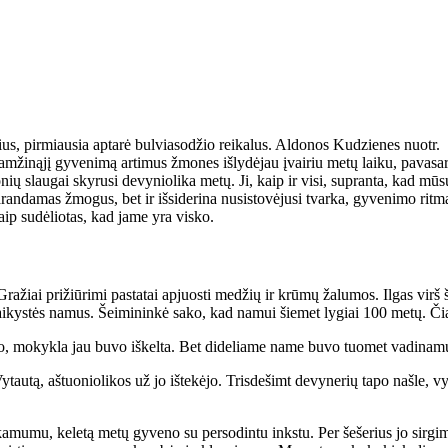
, pirmiausia aptarė bulviasodžio reikalus. Aldonos Kudzienes nuotr.
ži­ną­jį gy­ve­ni­mą ar­ti­mus žmo­nes iš­ly­dė­jau įvai­riu me­tų lai­ku, pa­va­sa­r
ų slau­gai sky­ru­si de­vy­nio­li­ka me­tų. Ji, kaip ir vi­si, su­pran­ta, kad mū­sų 
n­da­mas žmo­gus, bet ir iš­si­de­ri­na nu­si­sto­vė­ju­si tvar­ka, gy­ve­ni­mo rit­ma
ip su­dė­lio­tas, kad ja­me yra vis­ko.
Gra­žiai pri­žiū­ri­mi pa­sta­tai ap­juos­ti me­džių ir krū­mų ža­lu­mos. Il­gas virš
ai­kys­tės na­mus. Šei­mi­nin­kė sa­ko, kad na­mui šie­met ly­giai 100 me­tų. 
jo, mo­kyk­la jau bu­vo iš­kel­ta. Bet di­de­lia­me na­me bu­vo tuo­met va­di­na­mų­
au­tą, aš­tuo­nio­li­kos už jo iš­te­kė­jo. Tris­de­šimt de­vy­ne­rių ta­po naš­le, 
a­mu­mu, ke­le­tą me­tų gy­ve­no su per­so­din­tu inks­tu. Per še­še­rius jo sir­gi­