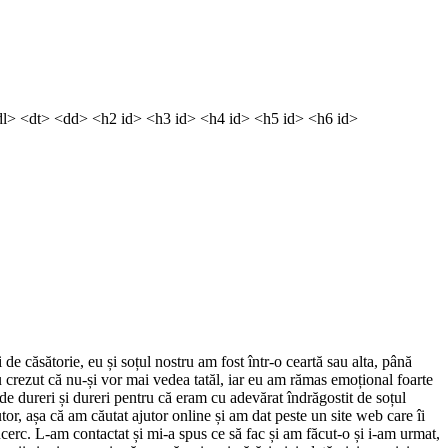
dl> <dt> <dd> <h2 id> <h3 id> <h4 id> <h5 id> <h6 id>
căsătorie, eu și soțul nostru am fost într-o ceartă sau alta, până
au crezut că nu-și vor mai vedea tatăl, iar eu am rămas emoțional foarte
e dureri și dureri pentru că eram cu adevărat îndrăgostit de soțul
or, așa că am căutat ajutor online și am dat peste un site web care îi
erc. L-am contactat și mi-a spus ce să fac și am făcut-o și i-am urmat,