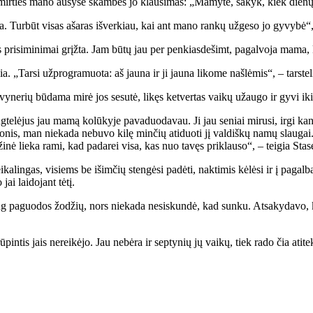
 mir­ties ma­no au­sy­se skam­bės jo klau­si­mas: „Ma­my­te, sa­kyk, kiek die­nų 
a. Tur­būt vi­sas aša­ras iš­ver­kiau, kai ant ma­no ran­kų už­ge­so jo gy­vy­bė“, –
 pri­si­mi­ni­mai grįž­ta. Jam bū­tų jau per pen­kias­de­šimt, pa­gal­vo­ja ma­ma, 
ia. „Tar­si už­prog­ra­muo­ta: aš jau­na ir ji jau­na li­ko­me naš­lė­mis“, – tars­te­l
­vy­ne­rių bū­da­ma mi­rė jos se­su­tė, li­kęs ket­ver­tas vai­kų už­au­go ir gy­vi ik
te­lė­jus jau ma­mą ko­lū­ky­je pa­va­duo­da­vau. Ji jau se­niai mi­ru­si, ir­gi kan
­nis, man nie­ka­da ne­bu­vo ki­lę min­čių ati­duo­ti jį val­diš­kų na­mų slau­gai.
­ži­nė lie­ka ra­mi, kad pa­da­rei vi­sa, kas nuo ta­vęs pri­klau­so“, – tei­gia Sta­s
­ka­lin­gas, vi­siems be iš­im­čių sten­gė­si pa­dė­ti, nak­ti­mis kė­lė­si ir į pa­ga
i lai­do­jant tė­tį.
daug pa­guo­dos žo­džių, nors nie­ka­da ne­si­skun­dė, kad sun­ku. At­sa­ky­da­vo,
rū­pin­tis jais ne­rei­kė­jo. Jau ne­bė­ra ir sep­ty­nių jų vai­kų, tiek ra­do čia ati­t