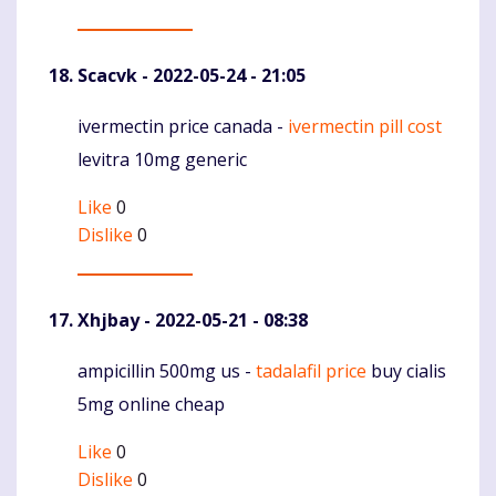
Scacvk
- 2022-05-24 - 21:05
ivermectin price canada -
ivermectin pill cost
Komentaras
levitra 10mg generic
Like
0
Dislike
0
Xhjbay
- 2022-05-21 - 08:38
ampicillin 500mg us -
tadalafil price
buy cialis
Komentaras
5mg online cheap
Like
0
Dislike
0