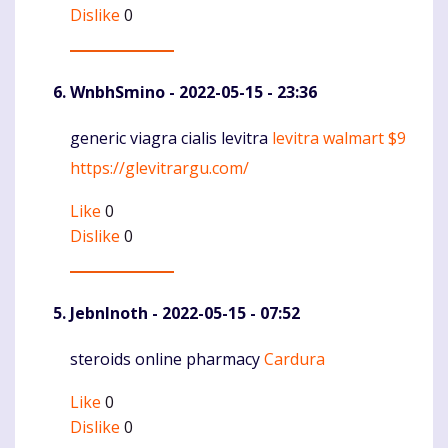
Dislike
0
WnbhSmino
- 2022-05-15 - 23:36
generic viagra cialis levitra
levitra walmart $9
Komentaras
https://glevitrargu.com/
Like
0
Dislike
0
JebnInoth
- 2022-05-15 - 07:52
steroids online pharmacy
Cardura
Komentaras
Like
0
Dislike
0