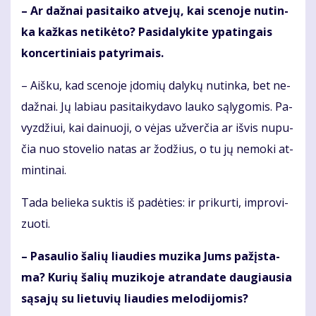
– Ar daž­nai pa­si­tai­ko at­ve­jų, kai sce­no­je nu­tin­
ka kaž­kas ne­ti­kė­to? Pa­si­da­ly­ki­te ypa­tin­gais
kon­cer­ti­niais pa­ty­ri­mais.
– Aiš­ku, kad sce­no­je įdo­mių da­ly­kų nu­tin­ka, bet ne­
daž­nai. Jų la­biau pa­si­tai­ky­da­vo lau­ko są­ly­go­mis. Pa­
vyz­džiui, kai dai­nuo­ji, o vė­jas už­ver­čia ar iš­vis nu­pu­
čia nuo sto­ve­lio na­tas ar žo­džius, o tu jų ne­mo­ki at­
min­ti­nai.
Ta­da be­lie­ka suk­tis iš pa­dė­ties: ir pri­kur­ti, im­pro­vi­
zuo­ti.
– Pa­sau­lio ša­lių liau­dies mu­zi­ka Jums pa­žįs­ta­
ma? Ku­rių ša­lių mu­zi­ko­je at­ran­da­te dau­giau­sia
są­sa­jų su lie­tu­vių liau­dies me­lo­di­jo­mis?