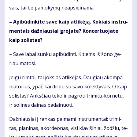
vais, tai be pa­mo­ky­mų neap­si­ei­na­ma.
– Api­bū­din­ki­te sa­ve kaip at­li­kė­ją. Ko­kiais in­stru­
men­tais daž­niau­siai gro­ja­te? Kon­cer­tuo­ja­te
kaip so­lis­tas?
– Sa­ve la­bai sun­ku api­bū­din­ti. Ki­tiems iš šo­no ge­
riau ma­to­si.
Jei­gu rim­tai, tai joks aš at­li­kė­jas. Dau­giau akom­pa­
nia­to­rius, ypač kai dir­bu su sa­vo ko­lek­ty­vais. O kaip
so­lis­tas? Anks­čiau te­ko ir pa­gro­ti tri­mi­tu-kor­ne­tu,
ir so­li­nes dai­nas pa­dai­nuo­ti.
Daž­niau­siai į ran­kas pa­ima­mi in­stru­men­tai: tri­mi­
tas, pia­ni­nas, akor­de­o­nas, vi­si kla­vi­ši­niai, žo­džiu, te­