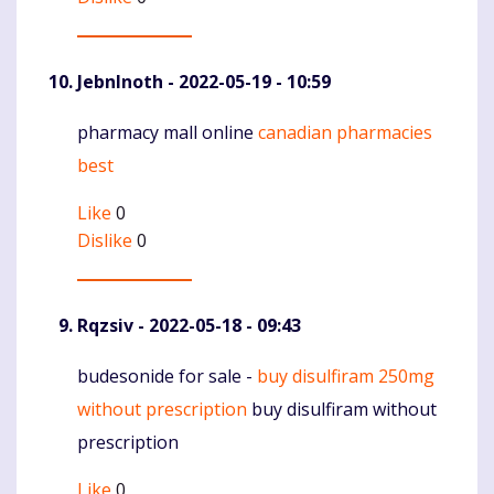
JebnInoth
- 2022-05-19 - 10:59
pharmacy mall online
canadian pharmacies
Komentaras
best
Like
0
Dislike
0
Rqzsiv
- 2022-05-18 - 09:43
budesonide for sale -
buy disulfiram 250mg
Komentaras
without prescription
buy disulfiram without
prescription
Like
0