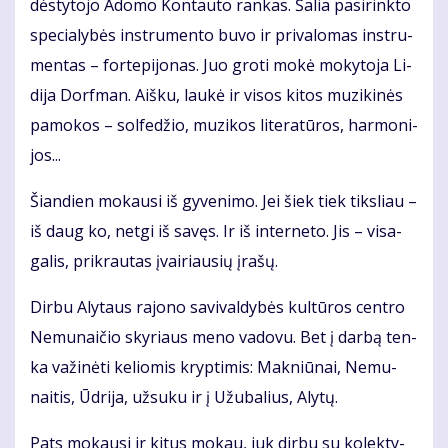
dės­ty­to­jo Ado­mo Kon­tau­to ran­kas. Ša­lia pa­si­rink­to
spe­cia­ly­bės in­stru­men­to bu­vo ir pri­va­lo­mas in­stru­
men­tas – for­te­pi­jo­nas. Juo gro­ti mo­kė mo­ky­to­ja Li­
di­ja Dorf­man. Aiš­ku, lau­kė ir vi­sos ki­tos mu­zi­ki­nės
pa­mo­kos – sol­fe­džio, mu­zi­kos li­te­ra­tū­ros, har­mo­ni­
jos...
Šian­dien mo­kau­si iš gy­ve­ni­mo. Jei šiek tiek tiks­liau –
iš daug ko, net­gi iš sa­vęs. Ir iš in­ter­ne­to. Jis – vi­sa­
ga­lis, pri­krau­tas įvai­riau­sių įra­šų.
Dir­bu Aly­taus ra­jo­no sa­vi­val­dy­bės kul­tū­ros cen­tro
Ne­mu­nai­čio sky­riaus me­no va­do­vu. Bet į dar­bą ten­
ka va­ži­nė­ti ke­lio­mis kryp­ti­mis: Mak­niū­nai, Ne­mu­
nai­tis, Ūd­ri­ja, už­su­ku ir į Užu­ba­lius, Aly­tų.
Pats mo­kau­si ir ki­tus mo­kau, juk dir­bu su ko­lek­ty­