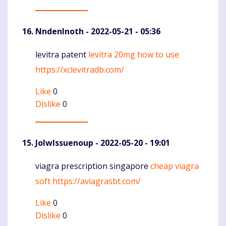
NndenInoth
- 2022-05-21 - 05:36
levitra patent
levitra 20mg how to use
Komentaras
https://xclevitradb.com/
Like
0
Dislike
0
JolwIssuenoup
- 2022-05-20 - 19:01
viagra prescription singapore
cheap viagra
Komentaras
soft
https://aviagrasbt.com/
Like
0
Dislike
0