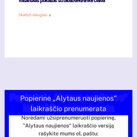
Vasariškas pokalbis su bibliotekininke Daiva
Skaityti daugiau