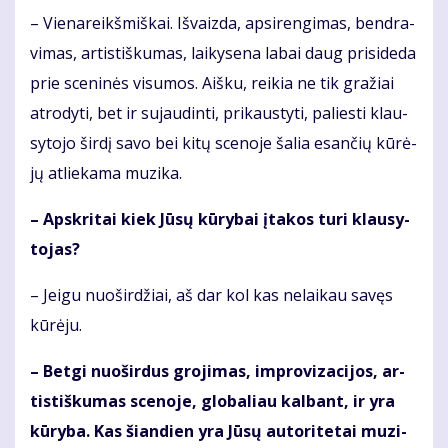
– Vie­na­reikš­miš­kai. Iš­vaiz­da, ap­si­ren­gi­mas, ben­dra­
vi­mas, ar­tis­tiš­ku­mas, lai­ky­se­na la­bai daug pri­si­de­da
prie sce­ni­nės vi­su­mos. Aiš­ku, rei­kia ne tik gra­žiai
at­ro­dy­ti, bet ir su­jau­din­ti, pri­kaus­ty­ti, pa­lies­ti klau­
sy­to­jo šir­dį sa­vo bei ki­tų sce­no­je ša­lia esan­čių kū­rė­
jų at­lie­ka­ma mu­zi­ka.
– Ap­skri­tai kiek Jū­sų kū­ry­bai įta­kos tu­ri klau­sy­
to­jas?
– Jei­gu nuo­šir­džiai, aš dar kol kas ne­lai­kau sa­vęs
kū­rė­ju.
– Bet­gi nuo­šir­dus gro­ji­mas, im­pro­vi­za­ci­jos, ar­
tis­tiš­ku­mas sce­no­je, glo­ba­liau kal­bant, ir yra
kū­ry­ba. Kas šian­dien yra Jū­sų au­to­ri­te­tai mu­zi­