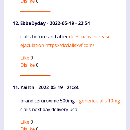
Dislike
0
EbbeDyday
- 2022-05-19 - 22:54
cialis before and after
does cialis increase
Komentaras
ejaculation
https://dccialisxvf.com/
Like
0
Dislike
0
Yailth
- 2022-05-19 - 21:34
brand cefuroxime 500mg -
generic cialis 10mg
Komentaras
cialis next day delivery usa
Like
0
Dislike
0