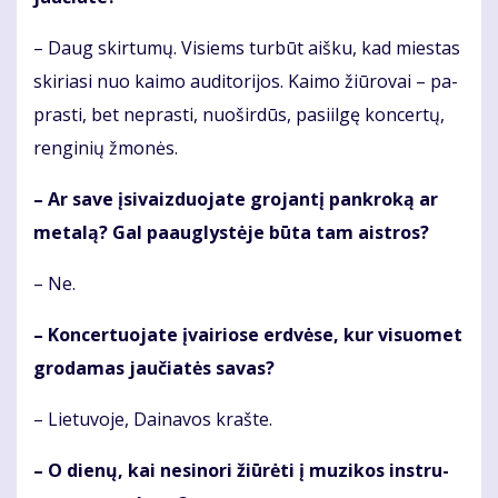
– Daug skir­tu­mų. Vi­siems tur­būt aiš­ku, kad mies­tas
ski­ria­si nuo kai­mo au­di­to­ri­jos. Kai­mo žiū­ro­vai – pa­
pras­ti, bet ne­pras­ti, nuo­šir­dūs, pa­si­il­gę kon­cer­tų,
ren­gi­nių žmo­nės.
– Ar sa­ve įsi­vaiz­duo­ja­te gro­jan­tį pan­kro­ką ar
me­ta­lą? Gal pa­aug­lys­tė­je bū­ta tam aist­ros?
– Ne.
– Kon­cer­tuo­ja­te įvai­rio­se erd­vė­se, kur vi­suo­met
gro­da­mas jau­čia­tės sa­vas?
– Lie­tu­vo­je, Dai­na­vos kraš­te.
– O die­nų, kai ne­si­no­ri žiū­rė­ti į mu­zi­kos in­stru­