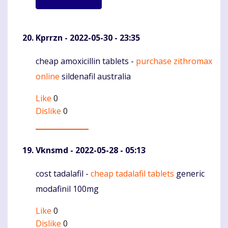
Kprrzn
- 2022-05-30 - 23:35
cheap amoxicillin tablets -
purchase zithromax
Komentaras
online
sildenafil australia
Like
0
Dislike
0
Vknsmd
- 2022-05-28 - 05:13
cost tadalafil -
cheap tadalafil tablets
generic
Komentaras
modafinil 100mg
Like
0
Dislike
0