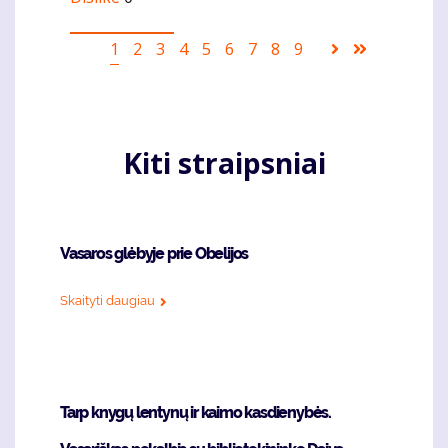
Pagination
Current
1
Puslapis
2
Puslapis
3
Puslapis
4
Puslapis
5
Puslapis
6
Puslapis
7
Puslapis
8
Puslapis
9
Sekantis
Last
page
puslapis
page
Kiti straipsniai
Vasaros glėbyje prie Obelijos
Skaityti daugiau
Tarp knygų lentynų ir kaimo kasdienybės.