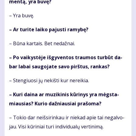
men­tą, yra bu­vę?
– Yra bu­vę.
– Ar tu­ri­te lai­ko pa­jus­ti ra­my­bę?
– Bū­na kar­tais. Bet ne­daž­nai.
– Po vai­kys­tė­je iš­gy­ven­tos trau­mos tur­būt da­
bar la­bai sau­go­ja­te sa­vo pirš­tus, ran­kas?
– Sten­giuo­si jų ne­kiš­ti kur ne­rei­kia.
– Ku­ri dai­na ar mu­zi­ki­nis kū­ri­nys yra mėgs­ta­
miau­sias? Ku­rio daž­niau­siai pra­šo­ma?
– To­kio dar ne­iš­si­rin­kau ir nie­kad apie tai ne­gal­vo­
jau. Vi­si kū­ri­niai tu­ri in­di­vi­du­a­lų ver­ti­ni­mą.