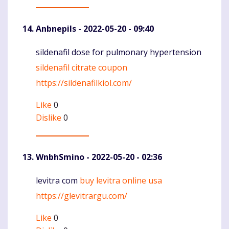
Anbnepils
- 2022-05-20 - 09:40
sildenafil dose for pulmonary hypertension
Komentaras
sildenafil citrate coupon
https://sildenafilkiol.com/
Like
0
Dislike
0
WnbhSmino
- 2022-05-20 - 02:36
levitra com
buy levitra online usa
Komentaras
https://glevitrargu.com/
Like
0