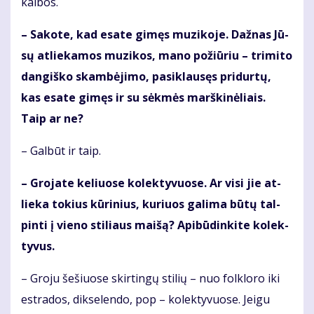
kal­bos.
– Sa­ko­te, kad esa­te gi­męs mu­zi­ko­je. Daž­nas Jū­
sų at­lie­ka­mos mu­zi­kos, ma­no po­žiū­riu – tri­mi­to
dan­giš­ko skam­bė­ji­mo, pa­si­klau­sęs pri­dur­tų,
kas esa­te gi­męs ir su sėk­mės marš­ki­nė­liais.
Taip ar ne?
– Gal­būt ir taip.
– Gro­ja­te ke­liuo­se ko­lek­ty­vuo­se. Ar vi­si jie at­
lie­ka to­kius kū­ri­nius, ku­riuos ga­li­ma bū­tų tal­
pin­ti į vie­no sti­liaus mai­šą? Api­bū­din­ki­te ko­lek­
ty­vus.
– Gro­ju še­šiuo­se skir­tin­gų sti­lių – nuo fol­klo­ro iki
est­ra­dos, dik­se­len­do, pop – ko­lek­ty­vuo­se. Jei­gu