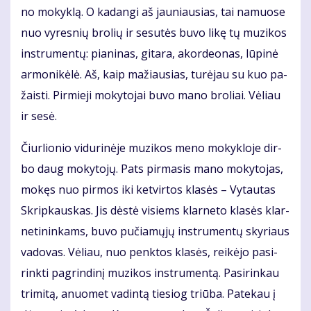
no mo­kyk­lą. O ka­dan­gi aš jau­niau­sias, tai na­muo­se
nuo vy­res­nių bro­lių ir se­su­tės bu­vo li­kę tų mu­zi­kos
in­stru­men­tų: pia­ni­nas, gi­ta­ra, akor­de­o­nas, lū­pi­nė
ar­mo­ni­kė­lė. Aš, kaip ma­žiau­sias, tu­rė­jau su kuo pa­
žais­ti. Pir­mie­ji mo­ky­to­jai bu­vo ma­no bro­liai. Vė­liau
ir se­sė.
Čiur­lio­nio vi­du­ri­nė­je mu­zi­kos me­no mo­kyk­lo­je dir­
bo daug mo­ky­to­jų. Pats pir­ma­sis ma­no mo­ky­to­jas,
mo­kęs nuo pir­mos iki ket­vir­tos kla­sės – Vy­tau­tas
Skrip­kaus­kas. Jis dės­tė vi­siems klar­ne­to kla­sės klar­
ne­ti­nin­kams, bu­vo pu­čia­mų­jų in­stru­men­tų sky­riaus
va­do­vas. Vė­liau, nuo penk­tos kla­sės, rei­kė­jo pa­si­
rink­ti pa­grin­di­nį mu­zi­kos in­stru­men­tą. Pa­si­rin­kau
tri­mi­tą, anuo­met va­din­tą tie­siog triū­ba. Pa­te­kau į