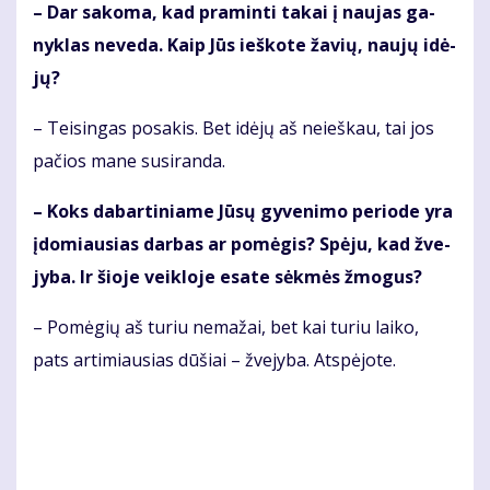
– Dar sa­ko­ma, kad pra­min­ti ta­kai į nau­jas ga­
nyk­las ne­ve­da. Kaip Jūs ieš­ko­te ža­vių, nau­jų idė­
jų?
– Tei­sin­gas po­sa­kis. Bet idė­jų aš nei­eš­kau, tai jos
pa­čios ma­ne su­si­ran­da.
– Koks da­bar­ti­nia­me Jū­sų gy­ve­ni­mo pe­ri­ode yra
įdo­miau­sias dar­bas ar po­mė­gis? Spė­ju, kad žve­
jy­ba. Ir šio­je veik­lo­je esa­te sėk­mės žmo­gus?
– Po­mė­gių aš tu­riu ne­ma­žai, bet kai tu­riu lai­ko,
pats ar­ti­miau­sias dū­šiai – žve­jy­ba. At­spė­jo­te.