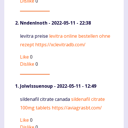
Dislike
0
NndenInoth
- 2022-05-11 - 22:38
levitra preise
levitra online bestellen ohne
Komentaras
rezept
https://xclevitradb.com/
Like
0
Dislike
0
JolwIssuenoup
- 2022-05-11 - 12:49
sildenafil citrate canada
sildenafil citrate
Komentaras
100mg tablets
https://aviagrasbt.com/
Like
0
Dislike
0