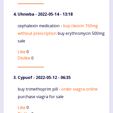
Uhnwba
- 2022-05-14 - 13:18
cephalexin medication -
buy cleocin 150mg
Komentaras
without prescription
buy erythromycin 500mg
sale
Like
0
Dislike
0
Cypuof
- 2022-05-12 - 06:35
buy trimethoprim pill -
order viagra online
Komentaras
purchase viagra for sale
Like
0