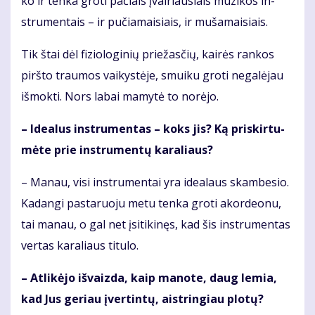
ko ir ten­ka gro­ti pa­čiais įvai­riau­siais mu­zi­kos in­
stru­men­tais – ir pu­čia­mai­siais, ir mu­ša­mai­siais.
Tik štai dėl fi­zio­lo­gi­nių prie­žas­čių, kai­rės ran­kos
pirš­to trau­mos vai­kys­tė­je, smui­ku gro­ti ne­ga­lė­jau
iš­mok­ti. Nors la­bai ma­my­tė to no­rė­jo.
– Ide­a­lus in­stru­men­tas – koks jis? Ką pri­skir­tu­
mė­te prie in­stru­men­tų ka­ra­liaus?
– Ma­nau, vi­si in­stru­men­tai yra ide­a­laus skam­be­sio.
Ka­dan­gi pas­ta­ruo­ju me­tu ten­ka gro­ti akor­de­o­nu,
tai ma­nau, o gal net įsi­ti­ki­nęs, kad šis in­stru­men­tas
ver­tas ka­ra­liaus ti­tu­lo.
– At­li­kė­jo iš­vaiz­da, kaip ma­no­te, daug le­mia,
kad Jus ge­riau įver­tin­tų, aist­rin­giau plo­tų?