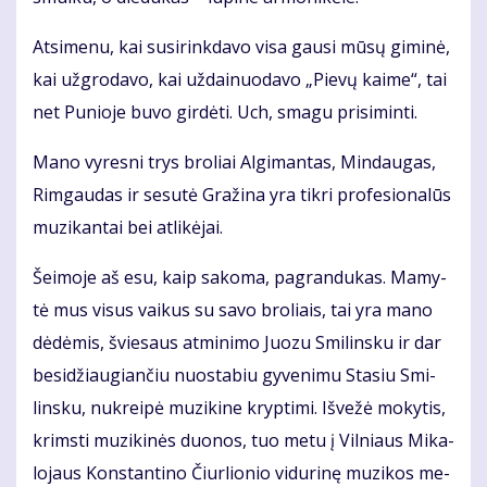
At­si­me­nu, kai su­si­rink­da­vo vi­sa gau­si mū­sų gi­mi­nė,
kai už­gro­da­vo, kai už­dai­nuo­da­vo „Pie­vų kai­me“, tai
net Pu­nio­je bu­vo gir­dė­ti. Uch, sma­gu pri­si­min­ti.
Ma­no vy­res­ni trys bro­liai Al­gi­man­tas, Min­dau­gas,
Rim­gau­das ir se­su­tė Gra­ži­na yra tik­ri pro­fe­sio­na­lūs
mu­zi­kan­tai bei at­li­kė­jai.
Šei­mo­je aš esu, kaip sa­ko­ma, pa­gran­du­kas. Ma­my­
tė mus vi­sus vai­kus su sa­vo bro­liais, tai yra ma­no
dė­dė­mis, švie­saus at­mi­ni­mo Juo­zu Smi­lins­ku ir dar
be­si­džiau­gian­čiu nuo­sta­biu gy­ve­ni­mu Sta­siu Smi­
lins­ku, nu­krei­pė mu­zi­ki­ne kryp­ti­mi. Iš­ve­žė mo­ky­tis,
krims­ti mu­zi­ki­nės duo­nos, tuo me­tu į Vil­niaus Mi­ka­
lo­jaus Kon­stan­ti­no Čiur­lio­nio vi­du­ri­nę mu­zi­kos me­