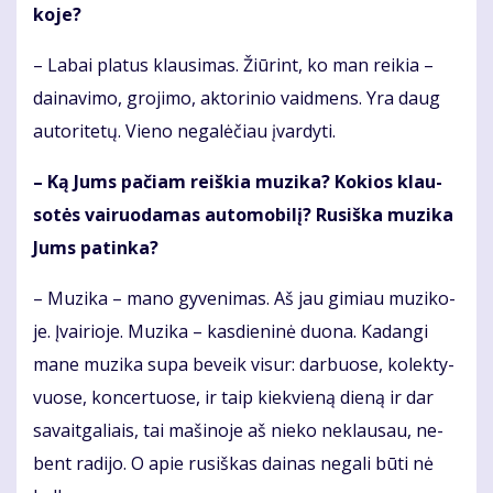
ko­je?
– La­bai pla­tus klau­si­mas. Žiū­rint, ko man rei­kia –
dai­na­vi­mo, gro­ji­mo, ak­to­ri­nio vaid­mens. Yra daug
au­to­ri­te­tų. Vie­no ne­ga­lė­čiau įvar­dy­ti.
– Ką Jums pa­čiam reiš­kia mu­zi­ka? Ko­kios klau­
so­tės vai­ruo­da­mas au­to­mo­bi­lį? Ru­siš­ka mu­zi­ka
Jums pa­tin­ka?
– Mu­zi­ka – ma­no gy­ve­ni­mas. Aš jau gi­miau mu­zi­ko­
je. Įvai­rio­je. Mu­zi­ka – kas­die­ni­nė duo­na. Ka­dan­gi
ma­ne mu­zi­ka su­pa be­veik vi­sur: dar­buo­se, ko­lek­ty­
vuo­se, kon­cer­tuo­se, ir taip kiek­vie­ną die­ną ir dar
sa­vait­ga­liais, tai ma­ši­no­je aš nie­ko ne­klau­sau, ne­
bent ra­di­jo. O apie ru­siš­kas dai­nas ne­ga­li bū­ti nė