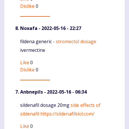
Dislike
0
Noxafa
- 2022-05-16 - 22:27
fildena generic -
stromectol dosage
Komentaras
ivermectine
Like
0
Dislike
0
Anbnepils
- 2022-05-16 - 06:34
sildenafil dosage 20mg
side effects of
Komentaras
sildenafil
https://sildenafilkiol.com/
Like
0