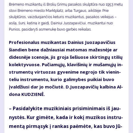
Brėmeno muzikantų iš Brolių Grimų pasakos skulptūra nuo 1953 metų
stovi Brėmeno miesto Marktplatz, arba Turgaus, aikštėje. Prie
skulptūros, vaizduojančios keturis muzikantus, pasakos veikėjus –
asilą, šunį, katiną ir gaidį, Dainiui Juozapavičiui, muzikantui nuo
Punios, pasidaryti asmenukę buvo garbės reikalas.
Pro­fe­sio­na­lus mu­zi­kan­tas Dai­nius Juo­za­pa­vi­čius
šian­dien be­ne daž­niau­siai ma­to­mas ma­žes­nė­je ar
di­des­nė­je sce­no­je, jis gro­ja še­šiuo­se skir­tin­gų sti­lių
ko­lek­ty­vuo­se. Pu­čia­mų­jų, kla­vi­ši­nių ir mu­ša­mų­jų in­
stru­men­tų vir­tuo­zas gy­ve­ni­me ne­gro­jo tik vie­nin­
te­liu in­stru­men­tu, ku­rio ga­li­my­bes pui­kiai bu­vo
įval­džiu­si dar jo mo­čiu­tė. D.Juo­za­pa­vi­čių kal­bi­na Al­
do­na KU­DZIE­NĖ.
– Pa­si­da­ly­ki­te mu­zi­ki­niais pri­si­mi­ni­mais iš jau­
nys­tės. Kur gi­mė­te, ka­da ir ko­kį mu­zi­kos in­stru­
men­tą pir­mą­syk į ran­kas pa­ė­mė­te, kas bu­vo Jū­