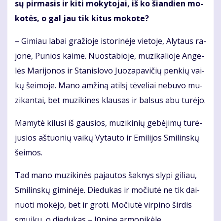
sų pir­ma­sis ir ki­ti mo­ky­to­jai, iš ko šian­dien mo­
ko­tės, o gal jau tik ki­tus mo­ko­te?
– Gi­miau la­bai gra­žio­je is­to­ri­nė­je vie­to­je, Aly­taus ra­
jo­ne, Pu­nios kai­me. Nuo­sta­bio­je, mu­zi­ka­lio­je An­ge­
lės Ma­ri­jo­nos ir Sta­nis­lo­vo Juo­za­pa­vi­čių pen­kių vai­
kų šei­mo­je. Ma­no am­ži­ną atil­sį tė­ve­liai ne­bu­vo mu­
zi­kan­tai, bet mu­zi­ki­nes klau­sas ir bal­sus abu tu­rė­jo.
Ma­my­tė ki­lu­si iš gau­sios, mu­zi­ki­nių ge­bė­ji­mų tu­rė­
ju­sios aš­tuo­nių vai­kų Vy­tau­to ir Emi­li­jos Smi­lins­kų
šei­mos.
Tad ma­no mu­zi­ki­nės pa­jau­tos šak­nys sly­pi gi­liau,
Smi­lins­kų gi­mi­nė­je. Die­du­kas ir mo­čiu­tė ne tik dai­
nuo­ti mo­kė­jo, bet ir gro­ti. Mo­čiu­tė vir­pi­no šir­dis
smui­ku, o die­du­kas – lū­pi­ne ar­mo­ni­kė­le.