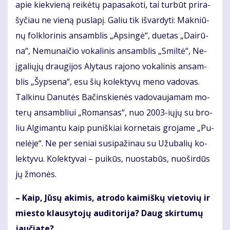
apie kiek­vie­ną rei­kė­tų pa­pa­sa­ko­ti, tai tur­būt pri­ra­
šy­čiau ne vie­ną pus­la­pį. Ga­liu tik iš­var­dy­ti: Mak­niū­
nų fol­klo­ri­nis an­sam­blis „Ap­sin­gė“, du­e­tas „Dai­rū­
na“, Ne­mu­nai­čio vo­ka­li­nis an­sam­blis „Smil­tė“, Ne­
įga­lių­jų drau­gi­jos Aly­taus ra­jo­no vo­ka­li­nis an­sam­
blis „Šyp­se­na“, esu šių ko­lek­ty­vų me­no va­do­vas.
Tal­ki­nu Da­nu­tės Ba­čins­kie­nės va­do­vau­ja­mam mo­
te­rų an­sam­bliui „Ro­man­sas“, nuo 2003-ių­jų su bro­
liu Al­gi­man­tu kaip pu­niš­kiai kor­ne­tais gro­ja­me „Pu­
ne­lė­je“. Ne per se­niai su­si­pa­ži­nau su Užu­ba­lių ko­
lek­ty­vu. Ko­lek­ty­vai – pui­kūs, nuo­sta­būs, nuo­šir­dūs
jų žmo­nės.
– Kaip, Jū­sų aki­mis, at­ro­do kai­miš­kų vie­to­vių ir
mies­to klau­sy­to­jų au­di­to­ri­ja? Daug skir­tu­mų
jau­čia­te?