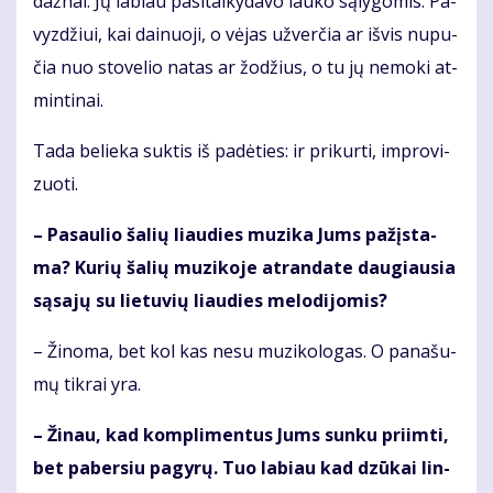
daž­nai. Jų la­biau pa­si­tai­ky­da­vo lau­ko są­ly­go­mis. Pa­
vyz­džiui, kai dai­nuo­ji, o vė­jas už­ver­čia ar iš­vis nu­pu­
čia nuo sto­ve­lio na­tas ar žo­džius, o tu jų ne­mo­ki at­
min­ti­nai.
Ta­da be­lie­ka suk­tis iš pa­dė­ties: ir pri­kur­ti, im­pro­vi­
zuo­ti.
– Pa­sau­lio ša­lių liau­dies mu­zi­ka Jums pa­žįs­ta­
ma? Ku­rių ša­lių mu­zi­ko­je at­ran­da­te dau­giau­sia
są­sa­jų su lie­tu­vių liau­dies me­lo­di­jo­mis?
– Ži­no­ma, bet kol kas ne­su mu­zi­ko­lo­gas. O pa­na­šu­
mų tik­rai yra.
– Ži­nau, kad kom­pli­men­tus Jums sun­ku pri­im­ti,
bet pa­ber­siu pa­gy­rų. Tuo la­biau kad dzū­kai lin­