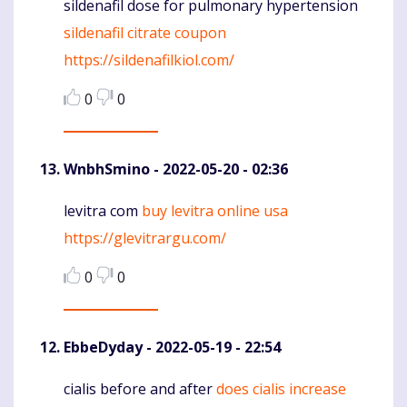
sildenafil dose for pulmonary hypertension
Komentaras
sildenafil citrate coupon
https://sildenafilkiol.com/
0
0
WnbhSmino
- 2022-05-20 - 02:36
levitra com
buy levitra online usa
Komentaras
https://glevitrargu.com/
0
0
EbbeDyday
- 2022-05-19 - 22:54
cialis before and after
does cialis increase
Komentaras