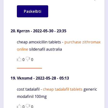
Kprrzn
- 2022-05-30 - 23:35
cheap amoxicillin tablets -
purchase zithromax
Komentaras
online
sildenafil australia
0
0
Vknsmd
- 2022-05-28 - 05:13
cost tadalafil -
cheap tadalafil tablets
generic
Komentaras
modafinil 100mg
0
0