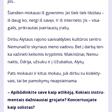
jos...
Šian­dien mo­kau­si iš gy­ve­ni­mo. Jei šiek tiek tiks­liau –
iš daug ko, net­gi iš sa­vęs. Ir iš in­ter­ne­to. Jis – vi­sa­
ga­lis, pri­krau­tas įvai­riau­sių įra­šų.
Dir­bu Aly­taus ra­jo­no sa­vi­val­dy­bės kul­tū­ros cen­tro
Ne­mu­nai­čio sky­riaus me­no va­do­vu. Bet į dar­bą ten­
ka va­ži­nė­ti ke­lio­mis kryp­ti­mis: Mak­niū­nai, Ne­mu­
nai­tis, Ūd­ri­ja, už­su­ku ir į Užu­ba­lius, Aly­tų.
Pats mo­kau­si ir ki­tus mo­kau, juk dir­bu su ko­lek­ty­
vais, tai be pa­mo­ky­mų neap­si­ei­na­ma.
– Api­bū­din­ki­te sa­ve kaip at­li­kė­ją. Ko­kiais in­stru­
men­tais daž­niau­siai gro­ja­te? Kon­cer­tuo­ja­te
kaip so­lis­tas?