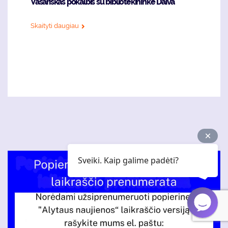
Vasariškas pokalbis su bibliotekininke Daiva
Skaityti daugiau
Sveiki. Kaip galime padėti?