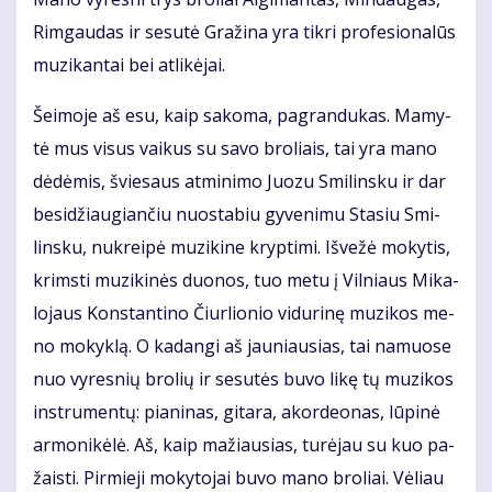
Rim­gau­das ir se­su­tė Gra­ži­na yra tik­ri pro­fe­sio­na­lūs
mu­zi­kan­tai bei at­li­kė­jai.
Šei­mo­je aš esu, kaip sa­ko­ma, pa­gran­du­kas. Ma­my­
tė mus vi­sus vai­kus su sa­vo bro­liais, tai yra ma­no
dė­dė­mis, švie­saus at­mi­ni­mo Juo­zu Smi­lins­ku ir dar
be­si­džiau­gian­čiu nuo­sta­biu gy­ve­ni­mu Sta­siu Smi­
lins­ku, nu­krei­pė mu­zi­ki­ne kryp­ti­mi. Iš­ve­žė mo­ky­tis,
krims­ti mu­zi­ki­nės duo­nos, tuo me­tu į Vil­niaus Mi­ka­
lo­jaus Kon­stan­ti­no Čiur­lio­nio vi­du­ri­nę mu­zi­kos me­
no mo­kyk­lą. O ka­dan­gi aš jau­niau­sias, tai na­muo­se
nuo vy­res­nių bro­lių ir se­su­tės bu­vo li­kę tų mu­zi­kos
in­stru­men­tų: pia­ni­nas, gi­ta­ra, akor­de­o­nas, lū­pi­nė
ar­mo­ni­kė­lė. Aš, kaip ma­žiau­sias, tu­rė­jau su kuo pa­
žais­ti. Pir­mie­ji mo­ky­to­jai bu­vo ma­no bro­liai. Vė­liau