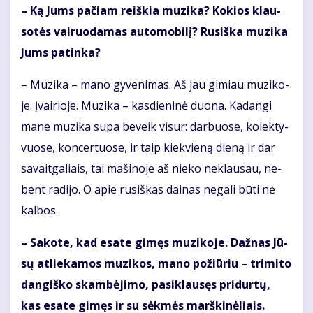
– Ką Jums pa­čiam reiš­kia mu­zi­ka? Ko­kios klau­
so­tės vai­ruo­da­mas au­to­mo­bi­lį? Ru­siš­ka mu­zi­ka
Jums pa­tin­ka?
– Mu­zi­ka – ma­no gy­ve­ni­mas. Aš jau gi­miau mu­zi­ko­
je. Įvai­rio­je. Mu­zi­ka – kas­die­ni­nė duo­na. Ka­dan­gi
ma­ne mu­zi­ka su­pa be­veik vi­sur: dar­buo­se, ko­lek­ty­
vuo­se, kon­cer­tuo­se, ir taip kiek­vie­ną die­ną ir dar
sa­vait­ga­liais, tai ma­ši­no­je aš nie­ko ne­klau­sau, ne­
bent ra­di­jo. O apie ru­siš­kas dai­nas ne­ga­li bū­ti nė
kal­bos.
– Sa­ko­te, kad esa­te gi­męs mu­zi­ko­je. Daž­nas Jū­
sų at­lie­ka­mos mu­zi­kos, ma­no po­žiū­riu – tri­mi­to
dan­giš­ko skam­bė­ji­mo, pa­si­klau­sęs pri­dur­tų,
kas esa­te gi­męs ir su sėk­mės marš­ki­nė­liais.