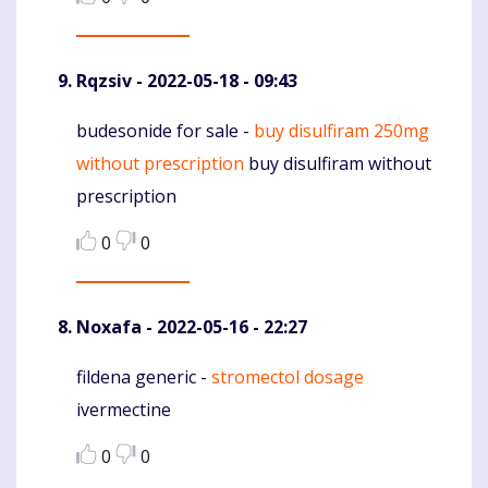
Rqzsiv
- 2022-05-18 - 09:43
budesonide for sale -
buy disulfiram 250mg
Komentaras
without prescription
buy disulfiram without
prescription
0
0
Noxafa
- 2022-05-16 - 22:27
fildena generic -
stromectol dosage
Komentaras
ivermectine
0
0