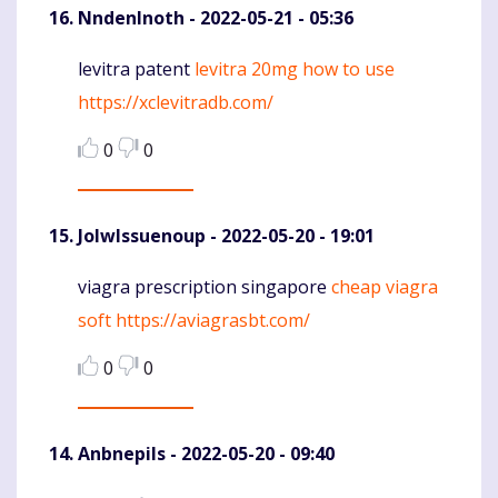
NndenInoth
- 2022-05-21 - 05:36
levitra patent
levitra 20mg how to use
Komentaras
https://xclevitradb.com/
0
0
JolwIssuenoup
- 2022-05-20 - 19:01
viagra prescription singapore
cheap viagra
Komentaras
soft
https://aviagrasbt.com/
0
0
Anbnepils
- 2022-05-20 - 09:40