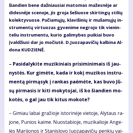
šian­dien be­ne daž­niau­siai ma­to­mas ma­žes­nė­je ar
di­des­nė­je sce­no­je, jis gro­ja še­šiuo­se skir­tin­gų sti­lių
ko­lek­ty­vuo­se. Pu­čia­mų­jų, kla­vi­ši­nių ir mu­ša­mų­jų in­
stru­men­tų vir­tuo­zas gy­ve­ni­me ne­gro­jo tik vie­nin­
te­liu in­stru­men­tu, ku­rio ga­li­my­bes pui­kiai bu­vo
įval­džiu­si dar jo mo­čiu­tė. D.Juo­za­pa­vi­čių kal­bi­na Al­
do­na KU­DZIE­NĖ.
– Pa­si­da­ly­ki­te mu­zi­ki­niais pri­si­mi­ni­mais iš jau­
nys­tės. Kur gi­mė­te, ka­da ir ko­kį mu­zi­kos in­stru­
men­tą pir­mą­syk į ran­kas pa­ė­mė­te, kas bu­vo Jū­
sų pir­ma­sis ir ki­ti mo­ky­to­jai, iš ko šian­dien mo­
ko­tės, o gal jau tik ki­tus mo­ko­te?
– Gi­miau la­bai gra­žio­je is­to­ri­nė­je vie­to­je, Aly­taus ra­
jo­ne, Pu­nios kai­me. Nuo­sta­bio­je, mu­zi­ka­lio­je An­ge­
lės Ma­ri­jo­nos ir Sta­nis­lo­vo Juo­za­pa­vi­čių pen­kių vai­