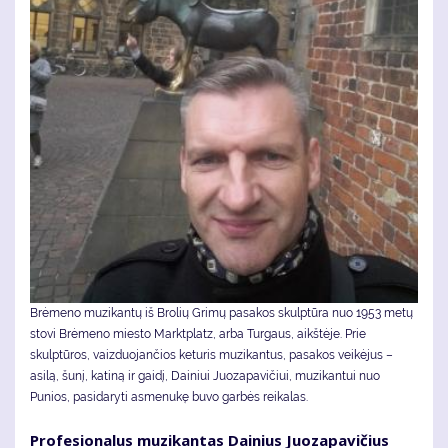
Brėmeno muzikantų iš Brolių Grimų pasakos skulptūra nuo 1953 metų
stovi Brėmeno miesto Marktplatz, arba Turgaus, aikštėje. Prie
skulptūros, vaizduojančios keturis muzikantus, pasakos veikėjus –
asilą, šunį, katiną ir gaidį, Dainiui Juozapavičiui, muzikantui nuo
Punios, pasidaryti asmenukę buvo garbės reikalas.
Pro­fe­sio­na­lus mu­zi­kan­tas Dai­nius Juo­za­pa­vi­čius