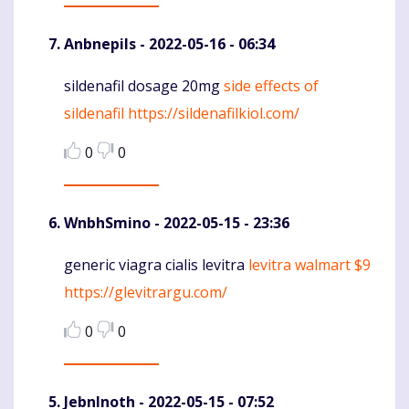
Anbnepils
- 2022-05-16 - 06:34
sildenafil dosage 20mg
side effects of
Komentaras
sildenafil
https://sildenafilkiol.com/
0
0
WnbhSmino
- 2022-05-15 - 23:36
generic viagra cialis levitra
levitra walmart $9
Komentaras
https://glevitrargu.com/
0
0
JebnInoth
- 2022-05-15 - 07:52