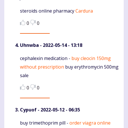
steroids online pharmacy
Cardura
Komentaras
0
0
Uhnwba
- 2022-05-14 - 13:18
cephalexin medication -
buy cleocin 150mg
Komentaras
without prescription
buy erythromycin 500mg
sale
0
0
Cypuof
- 2022-05-12 - 06:35
buy trimethoprim pill -
order viagra online
Komentaras