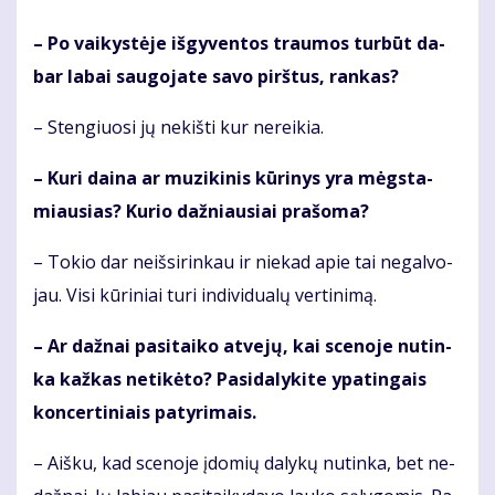
– Po vai­kys­tė­je iš­gy­ven­tos trau­mos tur­būt da­
bar la­bai sau­go­ja­te sa­vo pirš­tus, ran­kas?
– Sten­giuo­si jų ne­kiš­ti kur ne­rei­kia.
– Ku­ri dai­na ar mu­zi­ki­nis kū­ri­nys yra mėgs­ta­
miau­sias? Ku­rio daž­niau­siai pra­šo­ma?
– To­kio dar ne­iš­si­rin­kau ir nie­kad apie tai ne­gal­vo­
jau. Vi­si kū­ri­niai tu­ri in­di­vi­du­a­lų ver­ti­ni­mą.
– Ar daž­nai pa­si­tai­ko at­ve­jų, kai sce­no­je nu­tin­
ka kaž­kas ne­ti­kė­to? Pa­si­da­ly­ki­te ypa­tin­gais
kon­cer­ti­niais pa­ty­ri­mais.
– Aiš­ku, kad sce­no­je įdo­mių da­ly­kų nu­tin­ka, bet ne­