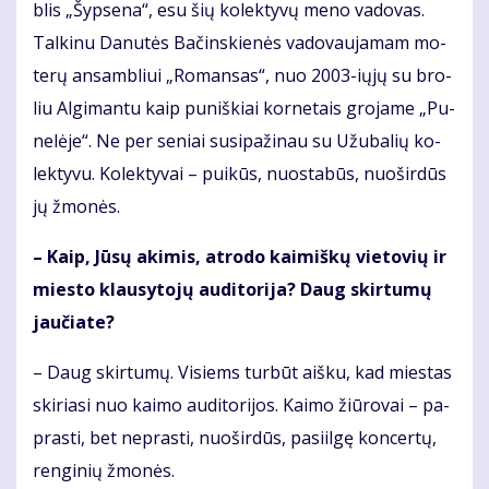
blis „Šyp­se­na“, esu šių ko­lek­ty­vų me­no va­do­vas.
Tal­ki­nu Da­nu­tės Ba­čins­kie­nės va­do­vau­ja­mam mo­
te­rų an­sam­bliui „Ro­man­sas“, nuo 2003-ių­jų su bro­
liu Al­gi­man­tu kaip pu­niš­kiai kor­ne­tais gro­ja­me „Pu­
ne­lė­je“. Ne per se­niai su­si­pa­ži­nau su Užu­ba­lių ko­
lek­ty­vu. Ko­lek­ty­vai – pui­kūs, nuo­sta­būs, nuo­šir­dūs
jų žmo­nės.
– Kaip, Jū­sų aki­mis, at­ro­do kai­miš­kų vie­to­vių ir
mies­to klau­sy­to­jų au­di­to­ri­ja? Daug skir­tu­mų
jau­čia­te?
– Daug skir­tu­mų. Vi­siems tur­būt aiš­ku, kad mies­tas
ski­ria­si nuo kai­mo au­di­to­ri­jos. Kai­mo žiū­ro­vai – pa­
pras­ti, bet ne­pras­ti, nuo­šir­dūs, pa­si­il­gę kon­cer­tų,
ren­gi­nių žmo­nės.