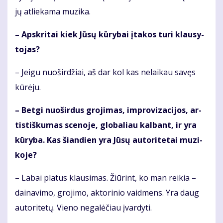
jų at­lie­ka­ma mu­zi­ka.
– Ap­skri­tai kiek Jū­sų kū­ry­bai įta­kos tu­ri klau­sy­
to­jas?
– Jei­gu nuo­šir­džiai, aš dar kol kas ne­lai­kau sa­vęs
kū­rė­ju.
– Bet­gi nuo­šir­dus gro­ji­mas, im­pro­vi­za­ci­jos, ar­
tis­tiš­ku­mas sce­no­je, glo­ba­liau kal­bant, ir yra
kū­ry­ba. Kas šian­dien yra Jū­sų au­to­ri­te­tai mu­zi­
ko­je?
– La­bai pla­tus klau­si­mas. Žiū­rint, ko man rei­kia –
dai­na­vi­mo, gro­ji­mo, ak­to­ri­nio vaid­mens. Yra daug
au­to­ri­te­tų. Vie­no ne­ga­lė­čiau įvar­dy­ti.