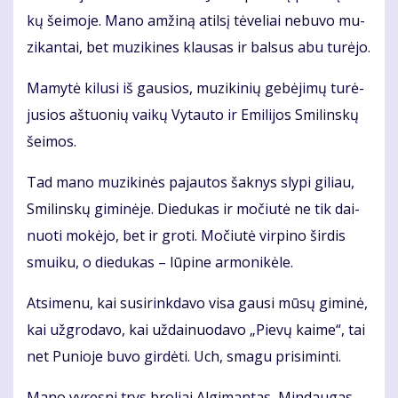
kų šei­mo­je. Ma­no am­ži­ną atil­sį tė­ve­liai ne­bu­vo mu­
zi­kan­tai, bet mu­zi­ki­nes klau­sas ir bal­sus abu tu­rė­jo.
Ma­my­tė ki­lu­si iš gau­sios, mu­zi­ki­nių ge­bė­ji­mų tu­rė­
ju­sios aš­tuo­nių vai­kų Vy­tau­to ir Emi­li­jos Smi­lins­kų
šei­mos.
Tad ma­no mu­zi­ki­nės pa­jau­tos šak­nys sly­pi gi­liau,
Smi­lins­kų gi­mi­nė­je. Die­du­kas ir mo­čiu­tė ne tik dai­
nuo­ti mo­kė­jo, bet ir gro­ti. Mo­čiu­tė vir­pi­no šir­dis
smui­ku, o die­du­kas – lū­pi­ne ar­mo­ni­kė­le.
At­si­me­nu, kai su­si­rink­da­vo vi­sa gau­si mū­sų gi­mi­nė,
kai už­gro­da­vo, kai už­dai­nuo­da­vo „Pie­vų kai­me“, tai
net Pu­nio­je bu­vo gir­dė­ti. Uch, sma­gu pri­si­min­ti.
Ma­no vy­res­ni trys bro­liai Al­gi­man­tas, Min­dau­gas,