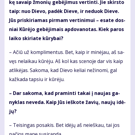
kę sa­vaip žmo­nių ge­bė­ji­mus ver­tin­ti. Jie skirs­to
taip: nuo Die­vo, pa­dėk Die­ve, ir ne­duok Die­ve.
Jūs pri­ski­ria­mas pir­mam ver­ti­ni­mui – esa­te dos­
niai Kū­rė­jo ge­bė­ji­mais ap­do­va­no­tas. Kiek pa­ros
lai­ko ski­ria­te kū­ry­bai?
– Ačiū už kom­pli­men­tus. Bet, kaip ir mi­nė­jau, aš sa­
vęs ne­lai­kau kū­rė­ju. Aš kol kas sce­no­je dar vis kaip
at­li­kė­jas. Sa­ko­ma, kad Die­vo ke­liai ne­ži­no­mi, gal
kaž­ka­da tap­siu ir kū­rė­ju.
– Dar sa­ko­ma, kad pra­min­ti ta­kai į nau­jas ga­
nyk­las ne­ve­da. Kaip Jūs ieš­ko­te ža­vių, nau­jų idė­
jų?
– Tei­sin­gas po­sa­kis. Bet idė­jų aš nei­eš­kau, tai jos
pa­čios ma­ne su­si­ran­da.