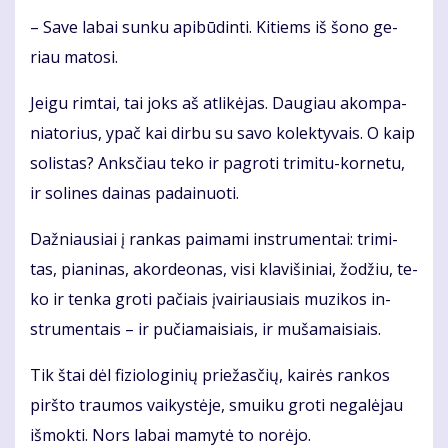
– Sa­ve la­bai sun­ku api­bū­din­ti. Ki­tiems iš šo­no ge­
riau ma­to­si.
Jei­gu rim­tai, tai joks aš at­li­kė­jas. Dau­giau akom­pa­
nia­to­rius, ypač kai dir­bu su sa­vo ko­lek­ty­vais. O kaip
so­lis­tas? Anks­čiau te­ko ir pa­gro­ti tri­mi­tu-kor­ne­tu,
ir so­li­nes dai­nas pa­dai­nuo­ti.
Daž­niau­siai į ran­kas pa­ima­mi in­stru­men­tai: tri­mi­
tas, pia­ni­nas, akor­de­o­nas, vi­si kla­vi­ši­niai, žo­džiu, te­
ko ir ten­ka gro­ti pa­čiais įvai­riau­siais mu­zi­kos in­
stru­men­tais – ir pu­čia­mai­siais, ir mu­ša­mai­siais.
Tik štai dėl fi­zio­lo­gi­nių prie­žas­čių, kai­rės ran­kos
pirš­to trau­mos vai­kys­tė­je, smui­ku gro­ti ne­ga­lė­jau
iš­mok­ti. Nors la­bai ma­my­tė to no­rė­jo.