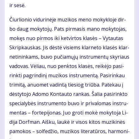
ir se­sė.
Čiur­lio­nio vi­du­ri­nė­je mu­zi­kos me­no mo­kyk­lo­je dir­
bo daug mo­ky­to­jų. Pats pir­ma­sis ma­no mo­ky­to­jas,
mo­kęs nuo pir­mos iki ket­vir­tos kla­sės – Vy­tau­tas
Skrip­kaus­kas. Jis dės­tė vi­siems klar­ne­to kla­sės klar­
ne­ti­nin­kams, bu­vo pu­čia­mų­jų in­stru­men­tų sky­riaus
va­do­vas. Vė­liau, nuo penk­tos kla­sės, rei­kė­jo pa­si­
rink­ti pa­grin­di­nį mu­zi­kos in­stru­men­tą. Pa­si­rin­kau
tri­mi­tą, anuo­met va­din­tą tie­siog triū­ba. Pa­te­kau į
dės­ty­to­jo Ado­mo Kon­tau­to ran­kas. Ša­lia pa­si­rink­to
spe­cia­ly­bės in­stru­men­to bu­vo ir pri­va­lo­mas in­stru­
men­tas – for­te­pi­jo­nas. Juo gro­ti mo­kė mo­ky­to­ja Li­
di­ja Dorf­man. Aiš­ku, lau­kė ir vi­sos ki­tos mu­zi­ki­nės
pa­mo­kos – sol­fe­džio, mu­zi­kos li­te­ra­tū­ros, har­mo­ni­