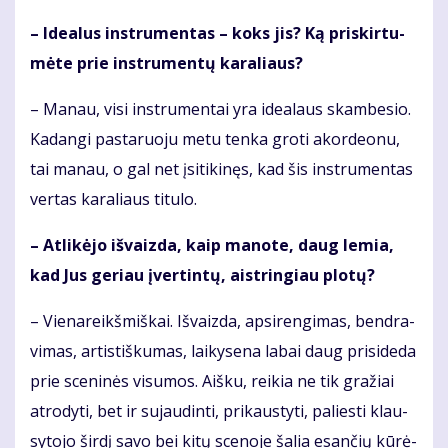
– Ide­a­lus in­stru­men­tas – koks jis? Ką pri­skir­tu­
mė­te prie in­stru­men­tų ka­ra­liaus?
– Ma­nau, vi­si in­stru­men­tai yra ide­a­laus skam­be­sio.
Ka­dan­gi pas­ta­ruo­ju me­tu ten­ka gro­ti akor­de­o­nu,
tai ma­nau, o gal net įsi­ti­ki­nęs, kad šis in­stru­men­tas
ver­tas ka­ra­liaus ti­tu­lo.
– At­li­kė­jo iš­vaiz­da, kaip ma­no­te, daug le­mia,
kad Jus ge­riau įver­tin­tų, aist­rin­giau plo­tų?
– Vie­na­reikš­miš­kai. Iš­vaiz­da, ap­si­ren­gi­mas, ben­dra­
vi­mas, ar­tis­tiš­ku­mas, lai­ky­se­na la­bai daug pri­si­de­da
prie sce­ni­nės vi­su­mos. Aiš­ku, rei­kia ne tik gra­žiai
at­ro­dy­ti, bet ir su­jau­din­ti, pri­kaus­ty­ti, pa­lies­ti klau­
sy­to­jo šir­dį sa­vo bei ki­tų sce­no­je ša­lia esan­čių kū­rė­