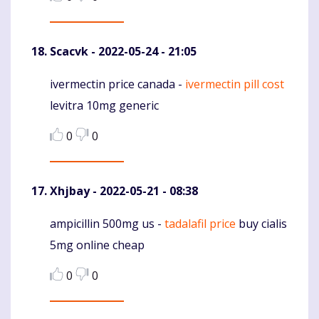
Scacvk
- 2022-05-24 - 21:05
ivermectin price canada -
ivermectin pill cost
Komentaras
levitra 10mg generic
0
0
Xhjbay
- 2022-05-21 - 08:38
ampicillin 500mg us -
tadalafil price
buy cialis
Komentaras
5mg online cheap
0
0