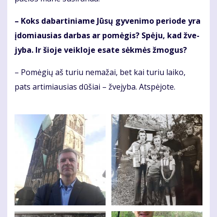
– Koks da­bar­ti­nia­me Jū­sų gy­ve­ni­mo pe­ri­ode yra
įdo­miau­sias dar­bas ar po­mė­gis? Spė­ju, kad žve­
jy­ba. Ir šio­je veik­lo­je esa­te sėk­mės žmo­gus?
– Po­mė­gių aš tu­riu ne­ma­žai, bet kai tu­riu lai­ko,
pats ar­ti­miau­sias dū­šiai – žve­jy­ba. At­spė­jo­te.