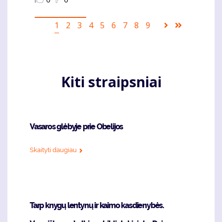
Pagination
Current
1
Puslapis
2
Puslapis
3
Puslapis
4
Puslapis
5
Puslapis
6
Puslapis
7
Puslapis
8
Puslapis
9
Sekantis
Last
page
puslapis
page
Kiti straipsniai
Vasaros glėbyje prie Obelijos
Skaityti daugiau
Tarp knygų lentynų ir kaimo kasdienybės.