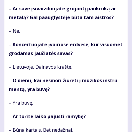
– Ar sa­ve įsi­vaiz­duo­ja­te gro­jan­tį pan­kro­ką ar
me­ta­lą? Gal pa­aug­lys­tė­je bū­ta tam aist­ros?
– Ne.
– Kon­cer­tuo­ja­te įvai­rio­se erd­vė­se, kur vi­suo­met
gro­da­mas jau­čia­tės sa­vas?
– Lie­tu­vo­je, Dai­na­vos kraš­te.
– O die­nų, kai ne­si­no­ri žiū­rė­ti į mu­zi­kos in­stru­
men­tą, yra bu­vę?
– Yra bu­vę.
– Ar tu­ri­te lai­ko pa­jus­ti ra­my­bę?
– Bū­na kar­tais. Bet ne­daž­nai.