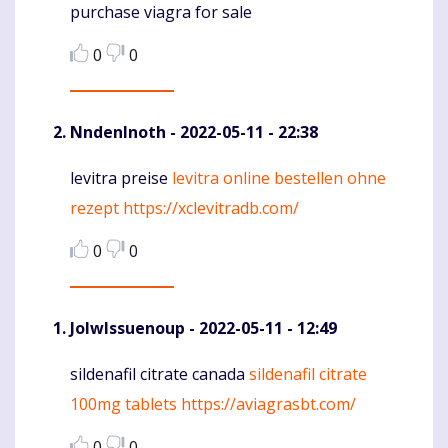
purchase viagra for sale
0
0
NndenInoth
- 2022-05-11 - 22:38
levitra preise
levitra online bestellen ohne
Komentaras
rezept
https://xclevitradb.com/
0
0
JolwIssuenoup
- 2022-05-11 - 12:49
sildenafil citrate canada
sildenafil citrate
Komentaras
100mg tablets
https://aviagrasbt.com/
0
0