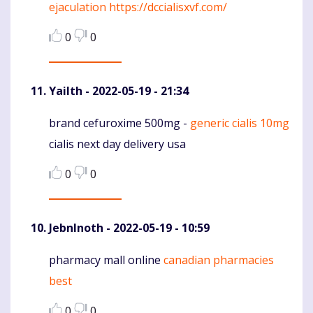
ejaculation
https://dccialisxvf.com/
0
0
Yailth
- 2022-05-19 - 21:34
brand cefuroxime 500mg -
generic cialis 10mg
Komentaras
cialis next day delivery usa
0
0
JebnInoth
- 2022-05-19 - 10:59
pharmacy mall online
canadian pharmacies
Komentaras
best
0
0