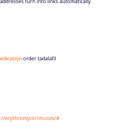
ddresses turn into links automatically.
medication
order tadalafil
s://erythromycin1m.com/#