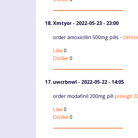
Xmtyor
- 2022-05-23 - 23:00
Komentaras
order amoxicillin 500mg pills -
zithro
Like
0
Dislike
0
uwcrbnwl
- 2022-05-22 - 14:05
Komentaras
order modafinil 200mg pill
provigil 
Like
0
Dislike
0