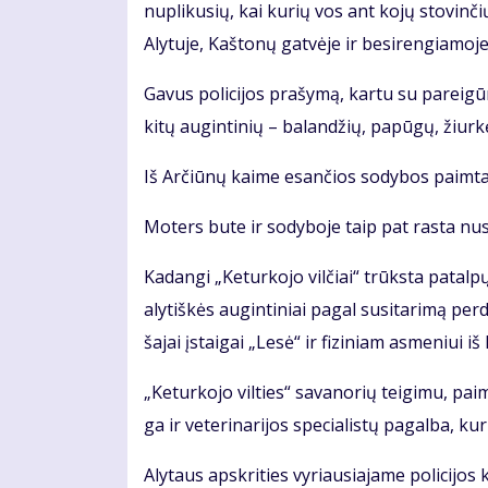
nu­pli­ku­sių, kai ku­rių vos ant ko­jų sto­vin­čių 
Aly­tu­je, Kaš­to­nų gat­vė­je ir be­si­ren­gia­mo­j
Ga­vus po­li­ci­jos pra­šy­mą, kar­tu su pa­rei­g
ki­tų au­gin­ti­nių – ba­lan­džių, pa­pū­gų, žiur­kė
Iš Ar­čiū­nų kai­me esan­čios so­dy­bos pa­im­t
Mo­ters bu­te ir so­dy­bo­je taip pat ras­ta nu­s
Ka­dan­gi „Ke­tur­ko­jo vil­čiai“ trūks­ta pa­tal­pų
aly­tiš­kės au­gin­ti­niai pa­gal su­si­ta­ri­mą per­
ša­jai įstai­gai „Le­sė“ ir fi­zi­niam as­me­niui iš
„Ke­tur­ko­jo vil­ties“ sa­va­no­rių tei­gi­mu, pa
ga ir ve­te­ri­na­ri­jos spe­cia­lis­tų pa­gal­ba, k
Aly­taus ap­skri­ties vy­riau­sia­ja­me po­li­ci­jos