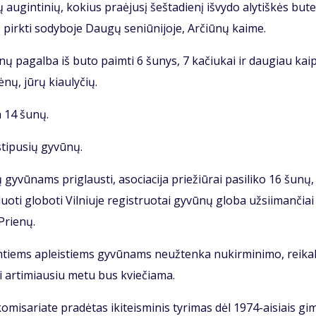
au­gin­ti­nių, ko­kius pra­ėju­sį šeš­ta­die­nį iš­vy­do aly­tiš­kės bu­te
e pirk­ti so­dy­bo­je Dau­gų se­niū­ni­jo­je, Ar­čiū­nų kai­me.
ū­nų pa­gal­ba iš bu­to pa­im­ti 6 šu­nys, 7 ka­čiu­kai ir dau­giau kai
­nų, jū­rų kiau­ly­čių.
a 14 šu­nų.
ti­pu­sių gy­vū­nų.
 gy­vū­nams pri­glaus­ti, aso­cia­ci­ja prie­žiū­rai pa­si­li­ko 16 šu­nų, 
duo­ti glo­bo­ti Vil­niu­je re­gist­ruo­tai gy­vū­nų glo­ba už­si­i­man­čiai
 Prie­nų.
­im­tiems ap­leis­tiems gy­vū­nams ne­už­ten­ka nu­kir­mi­ni­mo, rei­ka­
u­ri ar­ti­miau­siu me­tu bus kvie­čia­ma.
 ko­mi­sa­ria­te pra­dė­tas iki­teis­mi­nis ty­ri­mas dėl 1974-ai­siais gi