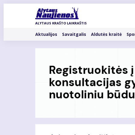
Pereiti
į
pagrindinį
ALYTAUS KRAŠTO LAIKRAŠTIS
turinį
Rubrikos
Aktualijos
Savaitgalis
Aldutės kraitė
Spo