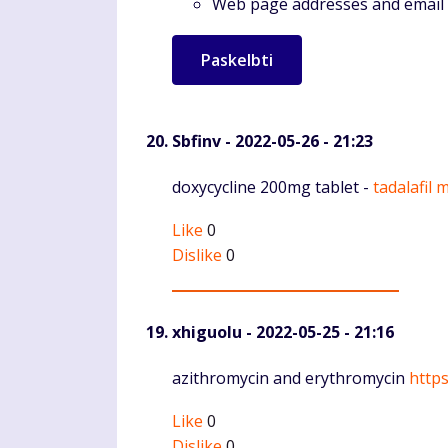
Web page addresses and email a
Sbfinv
- 2022-05-26 - 21:23
Komentaras
doxycycline 200mg tablet -
tadalafil 
Like
0
Dislike
0
xhiguolu
- 2022-05-25 - 21:16
Komentaras
azithromycin and erythromycin
http
Like
0
Dislike
0