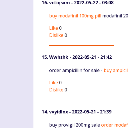
vctiqsxm
- 2022-05-22 - 03:08
Komentaras
buy modafinil 100mg pill
modafinil 2
Like
0
Dislike
0
Wwhshk
- 2022-05-21 - 21:42
Komentaras
order ampicillin for sale -
buy ampicil
Like
0
Dislike
0
vvyidlnx
- 2022-05-21 - 21:39
Komentaras
buy provigil 200mg sale
order modafi