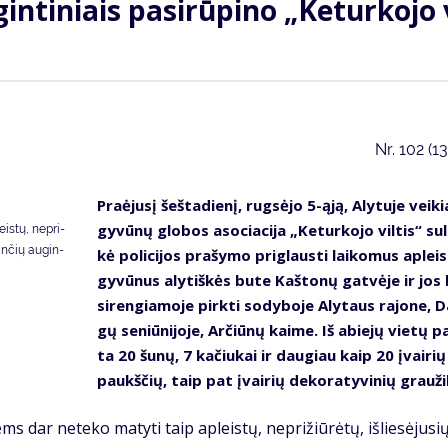
in­ti­niais pa­si­rū­pi­no „Ke­tur­ko­jo 
Nr.
102 (1
Pra­ėju­sį šeš­ta­die­nį, rug­sė­jo 5-ąją, Aly­tu­je vei­ki
gy­vū­nų glo­bos aso­cia­ci­ja „Ke­tur­ko­jo vil­tis“ su­
eis­tų, ne­pri­
vin­čių au­gin­
kė po­li­ci­jos pra­šy­mo pri­glaus­ti lai­ko­mus ap­leis
gy­vū­nus aly­tiš­kės bu­te Kaš­to­nų gat­vė­je ir jos
si­ren­gia­mo­je pirk­ti so­dy­bo­je Aly­taus ra­jo­ne, 
gų se­niū­ni­jo­je, Ar­čiū­nų kai­me. Iš abie­jų vie­tų p
ta 20 šu­nų, 7 ka­čiu­kai ir dau­giau kaip 20 įvai­rių
paukš­čių, taip pat įvai­rių de­ko­ra­ty­vi­nių grau­ži
ms dar ne­te­ko ma­ty­ti taip ap­leis­tų, ne­pri­žiū­rė­tų, iš­lie­sė­ju­si