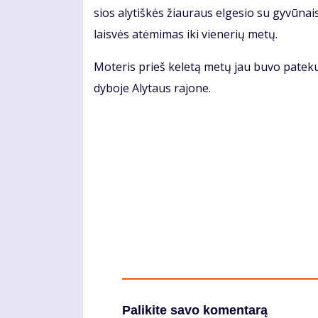
sios aly­tiš­kės žiau­raus el­ge­sio su gy­vū­nais
lais­vės at­ėmi­mas iki vie­ne­rių me­tų.
Mo­te­ris prieš ke­le­tą me­tų jau bu­vo pa­te­ku­s
dy­bo­je Aly­taus ra­jo­ne.
Palikite savo komentarą