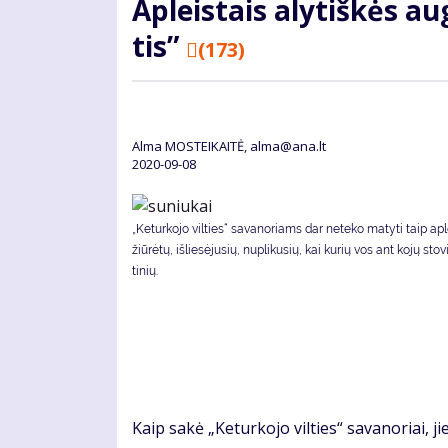
Ap­leis­tais aly­tiš­kės au­g
tis”
(173)
Alma MOSTEIKAITĖ, alma@ana.lt
2020-09-08
„Ke­tur­ko­jo vil­ties“ sa­va­no­riams dar ne­te­ko ma­ty­ti taip ap­l
žiū­rė­tų, iš­lie­sė­ju­sių, nu­pli­ku­sių, kai ku­rių vos ant ko­jų sto­
ti­nių.
Kaip sa­kė „Ke­tur­ko­jo vil­ties“ sa­va­no­riai, jie