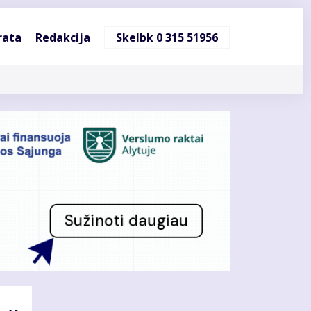
ndinė
rata
Redakcija
Skelbk 0 315 51956
cija