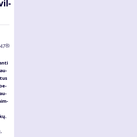
vil­
3478)
an­ti
lau­
­tus
 be­
Dau­
a­im­
­kų.
ų,