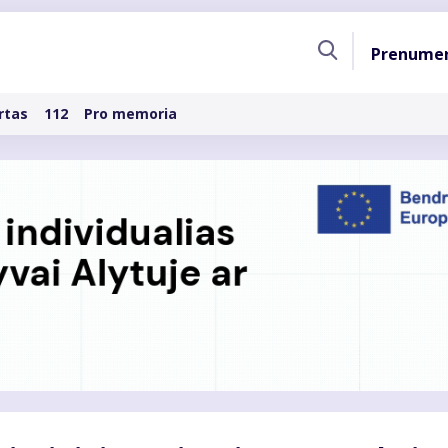
Pagri
Prenume
naviga
rtas
112
Pro memoria