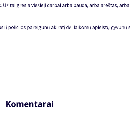
. Už tai gre­sia vie­šie­ji dar­bai ar­ba bau­da, ar­ba areš­tas, ar­ba
i į po­li­ci­jos pa­rei­gū­nų aki­ra­tį dėl lai­ko­mų ap­leis­tų gy­vū­nų 
Komentarai