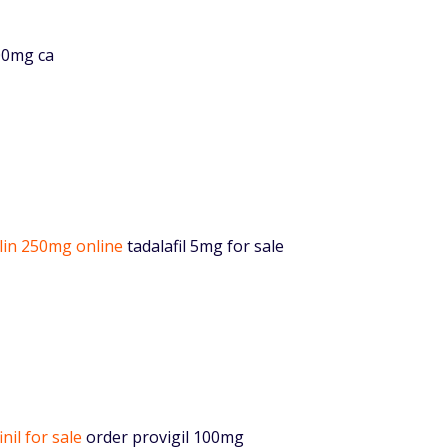
00mg ca
lin 250mg online
tadalafil 5mg for sale
nil for sale
order provigil 100mg