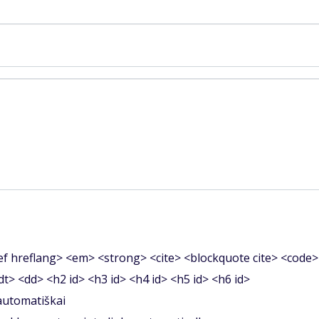
f hreflang> <em> <strong> <cite> <blockquote cite> <code>
<dt> <dd> <h2 id> <h3 id> <h4 id> <h5 id> <h6 id>
 automatiškai