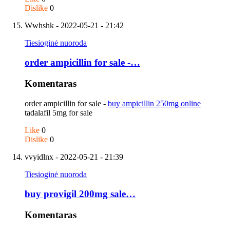
Dislike
0
Wwhshk
- 2022-05-21 - 21:42
Tiesioginė nuoroda
order ampicillin for sale -…
Komentaras
order ampicillin for sale -
buy ampicillin 250mg online
tadalafil 5mg for sale
Like
0
Dislike
0
vvyidlnx
- 2022-05-21 - 21:39
Tiesioginė nuoroda
buy provigil 200mg sale…
Komentaras