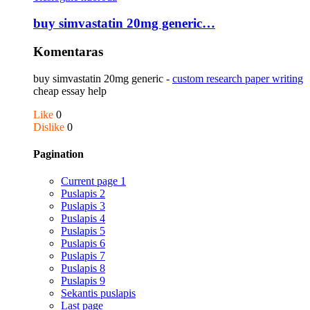
buy simvastatin 20mg generic…
Komentaras
buy simvastatin 20mg generic -
custom research paper writing
cheap essay help
Like
0
Dislike
0
Pagination
Current page
1
Puslapis
2
Puslapis
3
Puslapis
4
Puslapis
5
Puslapis
6
Puslapis
7
Puslapis
8
Puslapis
9
Sekantis puslapis
Last page