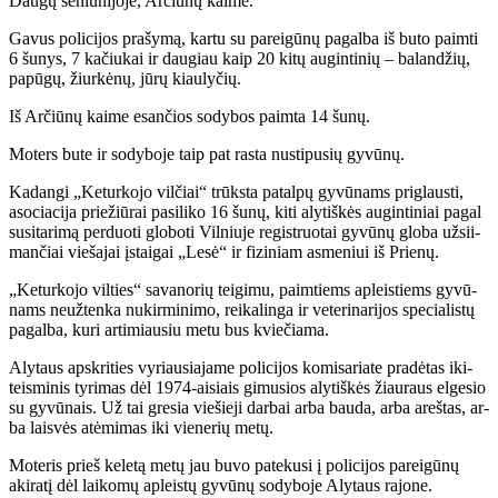
Dau­gų se­niū­ni­jo­je, Ar­čiū­nų kai­me.
Ga­vus po­li­ci­jos pra­šy­mą, kar­tu su pa­rei­gū­nų pa­gal­ba iš bu­to pa­im­ti
6 šu­nys, 7 ka­čiu­kai ir dau­giau kaip 20 ki­tų au­gin­ti­nių – ba­lan­džių,
pa­pū­gų, žiur­kė­nų, jū­rų kiau­ly­čių.
Iš Ar­čiū­nų kai­me esan­čios so­dy­bos pa­im­ta 14 šu­nų.
Mo­ters bu­te ir so­dy­bo­je taip pat ras­ta nu­sti­pu­sių gy­vū­nų.
Ka­dan­gi „Ke­tur­ko­jo vil­čiai“ trūks­ta pa­tal­pų gy­vū­nams pri­glaus­ti,
aso­cia­ci­ja prie­žiū­rai pa­si­li­ko 16 šu­nų, ki­ti aly­tiš­kės au­gin­ti­niai pa­gal
su­si­ta­ri­mą per­duo­ti glo­bo­ti Vil­niu­je re­gist­ruo­tai gy­vū­nų glo­ba už­si­i­
man­čiai vie­ša­jai įstai­gai „Le­sė“ ir fi­zi­niam as­me­niui iš Prie­nų.
„Ke­tur­ko­jo vil­ties“ sa­va­no­rių tei­gi­mu, pa­im­tiems ap­leis­tiems gy­vū­
nams ne­už­ten­ka nu­kir­mi­ni­mo, rei­ka­lin­ga ir ve­te­ri­na­ri­jos spe­cia­lis­tų
pa­gal­ba, ku­ri ar­ti­miau­siu me­tu bus kvie­čia­ma.
Aly­taus ap­skri­ties vy­riau­sia­ja­me po­li­ci­jos ko­mi­sa­ria­te pra­dė­tas iki­
teis­mi­nis ty­ri­mas dėl 1974-ai­siais gi­mu­sios aly­tiš­kės žiau­raus el­ge­sio
su gy­vū­nais. Už tai gre­sia vie­šie­ji dar­bai ar­ba bau­da, ar­ba areš­tas, ar­
ba lais­vės at­ėmi­mas iki vie­ne­rių me­tų.
Mo­te­ris prieš ke­le­tą me­tų jau bu­vo pa­te­ku­si į po­li­ci­jos pa­rei­gū­nų
aki­ra­tį dėl lai­ko­mų ap­leis­tų gy­vū­nų so­dy­bo­je Aly­taus ra­jo­ne.