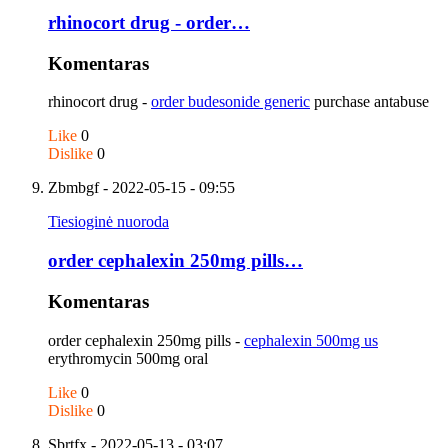
rhinocort drug - order…
Komentaras
rhinocort drug -
order budesonide generic
purchase antabuse
Like
0
Dislike
0
Zbmbgf
- 2022-05-15 - 09:55
Tiesioginė nuoroda
order cephalexin 250mg pills…
Komentaras
order cephalexin 250mg pills -
cephalexin 500mg us
erythromycin 500mg oral
Like
0
Dislike
0
Sbrtfx
- 2022-05-13 - 03:07