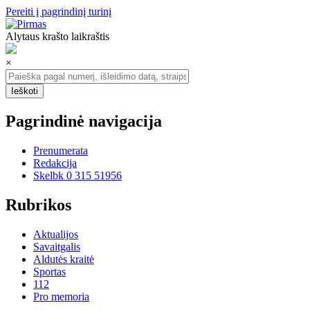
Pereiti į pagrindinį turinį
Alytaus krašto laikraštis
×
Pagrindinė navigacija
Prenumerata
Redakcija
Skelbk 0 315 51956
Rubrikos
Aktualijos
Savaitgalis
Aldutės kraitė
Sportas
112
Pro memoria