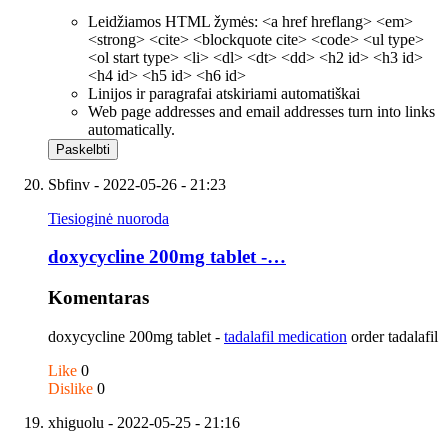
Leidžiamos HTML žymės: <a href hreflang> <em>
<strong> <cite> <blockquote cite> <code> <ul type>
<ol start type> <li> <dl> <dt> <dd> <h2 id> <h3 id>
<h4 id> <h5 id> <h6 id>
Linijos ir paragrafai atskiriami automatiškai
Web page addresses and email addresses turn into links
automatically.
Sbfinv
- 2022-05-26 - 21:23
Tiesioginė nuoroda
doxycycline 200mg tablet -…
Komentaras
doxycycline 200mg tablet -
tadalafil medication
order tadalafil
Like
0
Dislike
0
xhiguolu
- 2022-05-25 - 21:16