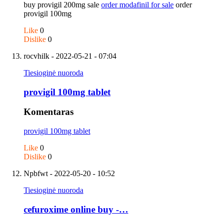
buy provigil 200mg sale
order modafinil for sale
order
provigil 100mg
Like
0
Dislike
0
rocvhilk
- 2022-05-21 - 07:04
Tiesioginė nuoroda
provigil 100mg tablet
Komentaras
provigil 100mg tablet
Like
0
Dislike
0
Npbfwt
- 2022-05-20 - 10:52
Tiesioginė nuoroda
cefuroxime online buy -…