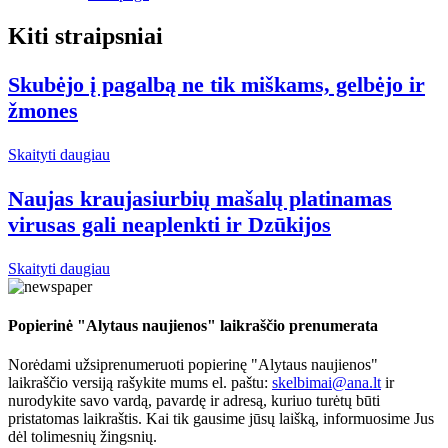
Kiti straipsniai
Skubėjo į pagalbą ne tik miškams, gelbėjo ir
žmones
Skaityti daugiau
Naujas kraujasiurbių mašalų platinamas
virusas gali neaplenkti ir Dzūkijos
Skaityti daugiau
Popierinė "Alytaus naujienos" laikraščio prenumerata
Norėdami užsiprenumeruoti popierinę "Alytaus naujienos"
laikraščio versiją rašykite mums el. paštu:
skelbimai@ana.lt
ir
nurodykite savo vardą, pavardę ir adresą, kuriuo turėtų būti
pristatomas laikraštis. Kai tik gausime jūsų laišką, informuosime Jus
dėl tolimesnių žingsnių.