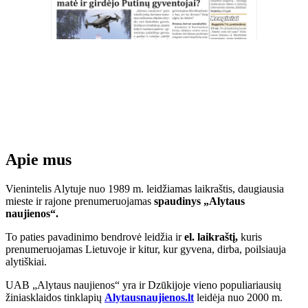
Apie mus
Vienintelis Alytuje nuo 1989 m. leidžiamas laikraštis, daugiausia
mieste ir rajone prenumeruojamas
spaudinys „Alytaus
naujienos“.
To paties pavadinimo bendrovė leidžia ir
el. laikraštį,
kuris
prenumeruojamas Lietuvoje ir kitur, kur gyvena, dirba, poilsiauja
alytiškiai.
UAB „Alytaus naujienos“ yra ir Dzūkijoje vieno populiariausių
žiniasklaidos tinklapių
Alytausnaujienos.lt
leidėja nuo 2000 m.