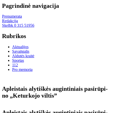
Pagrindinė navigacija
Prenumerata
Redakcija
Skelbk 0 315 51956
Rubrikos
Aktualijos
Savaitgalis
Aldutės kraitė
Sportas
112
Pro memoria
Ap­leis­tais aly­tiš­kės au­gin­ti­niais pa­si­rū­pi­
no „Ke­tur­ko­jo vil­tis”
Ap­leis­tais aly­tiš­kės au­gin­ti­niais pa­si­rū­pi­