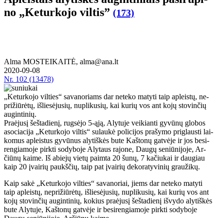
no „Ke­tur­ko­jo vil­tis”
(173)
Alma MOSTEIKAITĖ, alma@ana.lt
2020-09-08
Nr.
102 (13478)
„Ke­tur­ko­jo vil­ties“ sa­va­no­riams dar ne­te­ko ma­ty­ti taip ap­leis­tų, ne­
pri­žiū­rė­tų, iš­lie­sė­ju­sių, nu­pli­ku­sių, kai ku­rių vos ant ko­jų sto­vin­čių
au­gin­ti­nių.
Pra­ėju­sį šeš­ta­die­nį, rug­sė­jo 5-ąją, Aly­tu­je vei­kian­ti gy­vū­nų glo­bos
aso­cia­ci­ja „Ke­tur­ko­jo vil­tis“ su­lau­kė po­li­ci­jos pra­šy­mo pri­glaus­ti lai­
ko­mus ap­leis­tus gy­vū­nus aly­tiš­kės bu­te Kaš­to­nų gat­vė­je ir jos be­si­
ren­gia­mo­je pirk­ti so­dy­bo­je Aly­taus ra­jo­ne, Dau­gų se­niū­ni­jo­je, Ar­
čiū­nų kai­me. Iš abie­jų vie­tų pa­im­ta 20 šu­nų, 7 ka­čiu­kai ir dau­giau
kaip 20 įvai­rių paukš­čių, taip pat įvai­rių de­ko­ra­ty­vi­nių grau­ži­kų.
Kaip sa­kė „Ke­tur­ko­jo vil­ties“ sa­va­no­riai, jiems dar ne­te­ko ma­ty­ti
taip ap­leis­tų, ne­pri­žiū­rė­tų, iš­lie­sė­ju­sių, nu­pli­ku­sių, kai ku­rių vos ant
ko­jų sto­vin­čių au­gin­ti­nių, ko­kius pra­ėju­sį šeš­ta­die­nį iš­vy­do aly­tiš­kės
bu­te Aly­tu­je, Kaš­to­nų gat­vė­je ir be­si­ren­gia­mo­je pirk­ti so­dy­bo­je