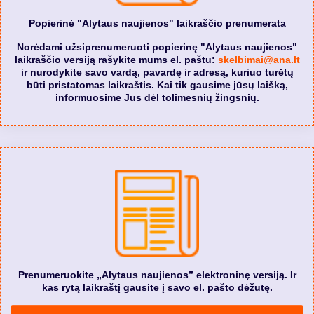
Popierinė "Alytaus naujienos" laikraščio prenumerata
Norėdami užsiprenumeruoti popierinę "Alytaus naujienos"
laikraščio versiją rašykite mums el. paštu:
skelbimai@ana.lt
ir nurodykite savo vardą, pavardę ir adresą, kuriuo turėtų
būti pristatomas laikraštis. Kai tik gausime jūsų laišką,
informuosime Jus dėl tolimesnių žingsnių.
Prenumeruokite „Alytaus naujienos” elektroninę versiją. Ir
kas rytą laikraštį gausite į savo el. pašto dėžutę.