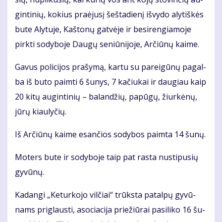
gin­ti­nių, ko­kius pra­ėju­sį šeš­ta­die­nį iš­vy­do aly­tiš­kės
bu­te Aly­tu­je, Kaš­to­nų gat­vė­je ir be­si­ren­gia­mo­je
pirk­ti so­dy­bo­je Dau­gų se­niū­ni­jo­je, Ar­čiū­nų kai­me.
Ga­vus po­li­ci­jos pra­šy­mą, kar­tu su pa­rei­gū­nų pa­gal­
ba iš bu­to pa­im­ti 6 šu­nys, 7 ka­čiu­kai ir dau­giau kaip
20 ki­tų au­gin­ti­nių – ba­lan­džių, pa­pū­gų, žiur­kė­nų,
jū­rų kiau­ly­čių.
Iš Ar­čiū­nų kai­me esan­čios so­dy­bos pa­im­ta 14 šu­nų.
Mo­ters bu­te ir so­dy­bo­je taip pat ras­ta nu­sti­pu­sių
gy­vū­nų.
Ka­dan­gi „Ke­tur­ko­jo vil­čiai“ trūks­ta pa­tal­pų gy­vū­
nams pri­glaus­ti, aso­cia­ci­ja prie­žiū­rai pa­si­li­ko 16 šu­