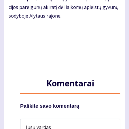
ci­jos pa­rei­gū­nų aki­ra­tį dėl lai­ko­mų ap­leis­tų gy­vū­nų
so­dy­bo­je Aly­taus ra­jo­ne.
Komentarai
Palikite savo komentarą
Jūsų vardas