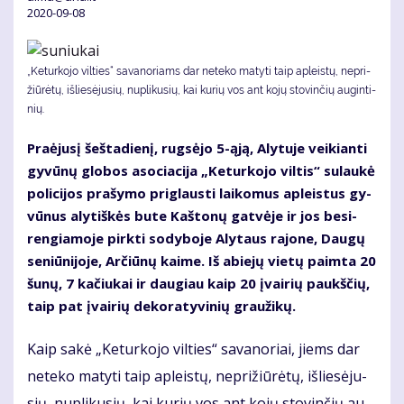
2020-09-08
„Ke­tur­ko­jo vil­ties“ sa­va­no­riams dar ne­te­ko ma­ty­ti taip ap­leis­tų, ne­pri­
žiū­rė­tų, iš­lie­sė­ju­sių, nu­pli­ku­sių, kai ku­rių vos ant ko­jų sto­vin­čių au­gin­ti­
nių.
Pra­ėju­sį šeš­ta­die­nį, rug­sė­jo 5-ąją, Aly­tu­je vei­kian­ti
gy­vū­nų glo­bos aso­cia­ci­ja „Ke­tur­ko­jo vil­tis“ su­lau­kė
po­li­ci­jos pra­šy­mo pri­glaus­ti lai­ko­mus ap­leis­tus gy­
vū­nus aly­tiš­kės bu­te Kaš­to­nų gat­vė­je ir jos be­si­
ren­gia­mo­je pirk­ti so­dy­bo­je Aly­taus ra­jo­ne, Dau­gų
se­niū­ni­jo­je, Ar­čiū­nų kai­me. Iš abie­jų vie­tų pa­im­ta 20
šu­nų, 7 ka­čiu­kai ir dau­giau kaip 20 įvai­rių paukš­čių,
taip pat įvai­rių de­ko­ra­ty­vi­nių grau­ži­kų.
Kaip sa­kė „Ke­tur­ko­jo vil­ties“ sa­va­no­riai, jiems dar
ne­te­ko ma­ty­ti taip ap­leis­tų, ne­pri­žiū­rė­tų, iš­lie­sė­ju­
sių, nu­pli­ku­sių, kai ku­rių vos ant ko­jų sto­vin­čių au­