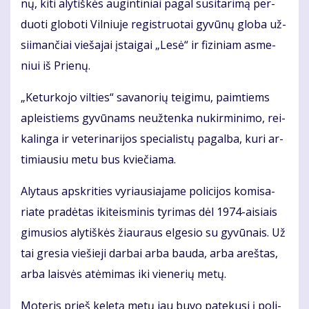
nų, ki­ti aly­tiš­kės au­gin­ti­niai pa­gal su­si­ta­ri­mą per­
duo­ti glo­bo­ti Vil­niu­je re­gist­ruo­tai gy­vū­nų glo­ba už­
si­i­man­čiai vie­ša­jai įstai­gai „Le­sė“ ir fi­zi­niam as­me­
niui iš Prie­nų.
„Ke­tur­ko­jo vil­ties“ sa­va­no­rių tei­gi­mu, pa­im­tiems
ap­leis­tiems gy­vū­nams ne­už­ten­ka nu­kir­mi­ni­mo, rei­
ka­lin­ga ir ve­te­ri­na­ri­jos spe­cia­lis­tų pa­gal­ba, ku­ri ar­
ti­miau­siu me­tu bus kvie­čia­ma.
Aly­taus ap­skri­ties vy­riau­sia­ja­me po­li­ci­jos ko­mi­sa­
ria­te pra­dė­tas iki­teis­mi­nis ty­ri­mas dėl 1974-ai­siais
gi­mu­sios aly­tiš­kės žiau­raus el­ge­sio su gy­vū­nais. Už
tai gre­sia vie­šie­ji dar­bai ar­ba bau­da, ar­ba areš­tas,
ar­ba lais­vės at­ėmi­mas iki vie­ne­rių me­tų.
Mo­te­ris prieš ke­le­tą me­tų jau bu­vo pa­te­ku­si į po­li­