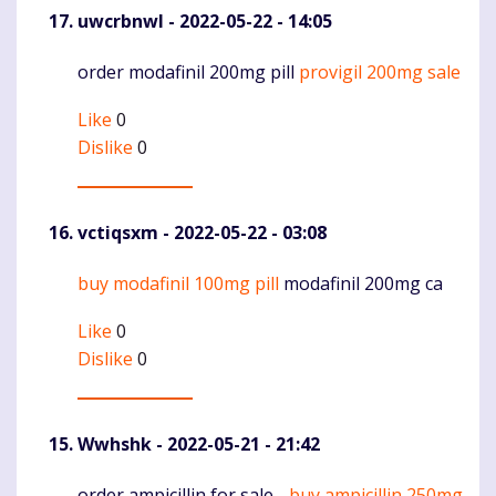
uwcrbnwl
- 2022-05-22 - 14:05
order modafinil 200mg pill
provigil 200mg sale
Komentaras
Like
0
Dislike
0
vctiqsxm
- 2022-05-22 - 03:08
buy modafinil 100mg pill
modafinil 200mg ca
Komentaras
Like
0
Dislike
0
Wwhshk
- 2022-05-21 - 21:42
order ampicillin for sale -
buy ampicillin 250mg