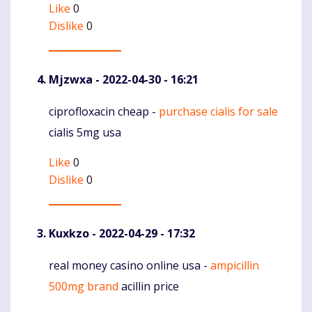
Like
0
Dislike
0
Mjzwxa
- 2022-04-30 - 16:21
ciprofloxacin cheap -
purchase cialis for sale
Komentaras
cialis 5mg usa
Like
0
Dislike
0
Kuxkzo
- 2022-04-29 - 17:32
real money casino online usa -
ampicillin
Komentaras
500mg brand
acillin price