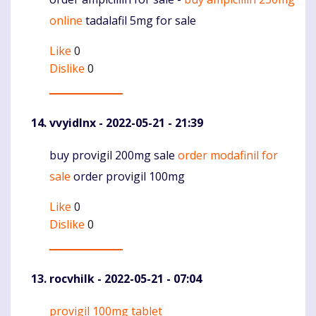
Komentaras
online
tadalafil 5mg for sale
Like
0
Dislike
0
vvyidlnx
- 2022-05-21 - 21:39
buy provigil 200mg sale
order modafinil for
Komentaras
sale
order provigil 100mg
Like
0
Dislike
0
rocvhilk
- 2022-05-21 - 07:04
provigil 100mg tablet
Komentaras