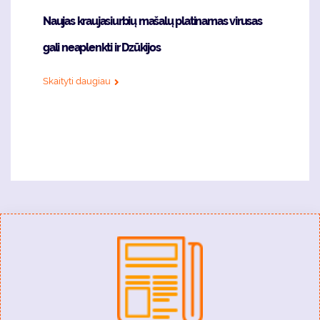
Naujas kraujasiurbių mašalų platinamas virusas
gali neaplenkti ir Dzūkijos
Skaityti daugiau