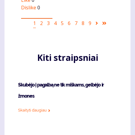
Like
0
Dislike
0
Pagination
Current
1
Puslapis
2
Puslapis
3
Puslapis
4
Puslapis
5
Puslapis
6
Puslapis
7
Puslapis
8
Puslapis
9
Sekantis
Last
page
puslapis
page
Kiti straipsniai
Skubėjo į pagalbą ne tik miškams, gelbėjo ir
žmones
Skaityti daugiau