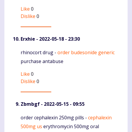
Like
0
Dislike
0
Erxhie
- 2022-05-18 - 23:30
rhinocort drug -
order budesonide generic
Komentaras
purchase antabuse
Like
0
Dislike
0
Zbmbgf
- 2022-05-15 - 09:55
order cephalexin 250mg pills -
cephalexin
Komentaras
500mg us
erythromycin 500mg oral