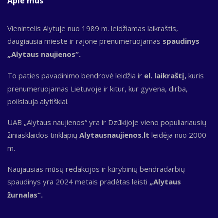
Apie mus
Vienintelis Alytuje nuo 1989 m. leidžiamas laikraštis,
daugiausia mieste ir rajone prenumeruojamas
spaudinys
„Alytaus naujienos“.
To paties pavadinimo bendrovė leidžia ir
el. laikraštį,
kuris
prenumeruojamas Lietuvoje ir kitur, kur gyvena, dirba,
poilsiauja alytiškiai.
UAB „Alytaus naujienos“ yra ir Dzūkijoje vieno populiariausių
žiniasklaidos tinklapių
Alytausnaujienos.lt
leidėja nuo 2000
m.
Naujausias mūsų redakcijos ir kūrybinių bendradarbių
spaudinys yra 2024 metais pradėtas leisti
„Alytaus
žurnalas“.