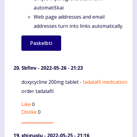
automatiškai
Web page addresses and email
addresses turn into links automatically.
Sbfinv
- 2022-05-26 - 21:23
doxycycline 200mg tablet -
tadalafil medication
Komentaras
order tadalafil
Like
0
Dislike
0
xhiguolu
- 2022-05-25 - 21:16