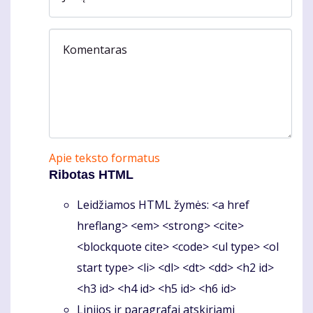
Komentaras
Apie teksto formatus
Ribotas HTML
Leidžiamos HTML žymės: <a href
hreflang> <em> <strong> <cite>
<blockquote cite> <code> <ul type> <ol
start type> <li> <dl> <dt> <dd> <h2 id>
<h3 id> <h4 id> <h5 id> <h6 id>
Linijos ir paragrafai atskiriami