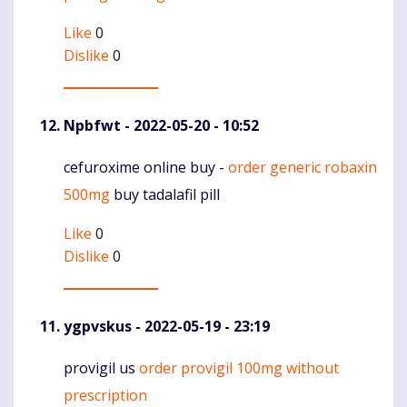
Like
0
Dislike
0
Npbfwt
- 2022-05-20 - 10:52
cefuroxime online buy -
order generic robaxin
Komentaras
500mg
buy tadalafil pill
Like
0
Dislike
0
ygpvskus
- 2022-05-19 - 23:19
provigil us
order provigil 100mg without
Komentaras
prescription