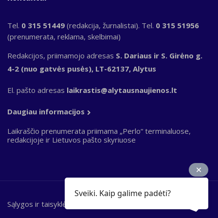
Tel.
0 315 51449
(redakcija, žurnalistai). Tel.
0 315 51956
(prenumerata, reklama, skelbimai)
Redakcijos, priimamojo adresas
S. Dariaus ir S. Girėno g.
4-2 (nuo gatvės pusės), LT-62137, Alytus
El. pašto adresas
laikrastis@alytausnaujienos.lt
Daugiau informacijos
Laikraščio prenumerata priimama „Perlo“ terminaluose,
redakcijoje ir Lietuvos pašto skyriuose
Sveiki. Kaip galime padėti?
Sąlygos ir taisyklės
Bottom