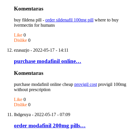
Komentaras
buy fildena pill -
order sildenafil 100mg pill
where to buy
ivermectin for humans
Like
0
Dislike
0
ezasazjo
- 2022-05-17 - 14:11
purchase modafinil online…
Komentaras
purchase modafinil online cheap
provigil cost
provigil 100mg
without prescription
Like
0
Dislike
0
lhdgeuya
- 2022-05-17 - 07:09
order modafinil 200mg pills…