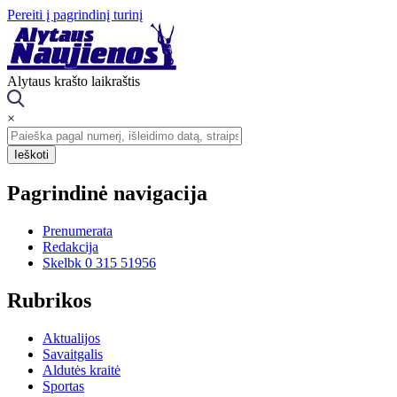
Pereiti į pagrindinį turinį
Alytaus krašto laikraštis
×
Pagrindinė navigacija
Prenumerata
Redakcija
Skelbk 0 315 51956
Rubrikos
Aktualijos
Savaitgalis
Aldutės kraitė
Sportas