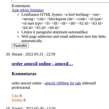
Komentaras
Apie teksto formatus
Leidžiamos HTML žymės: <a href hreflang> <em>
<strong> <cite> <blockquote cite> <code> <ul type>
<ol start type> <li> <dl> <dt> <dd> <h2 id> <h3 id>
<h4 id> <h5 id> <h6 id>
Linijos ir paragrafai atskiriami automatiškai
Web page addresses and email addresses turn into links
automatically.
Shzaut
- 2022-05-31 - 22:59
order amoxil online - amoxil…
Komentaras
order amoxil online -
amoxil 1000mg for sale
sildenafil
professional
Like
0
Dislike
0
Ynqtol
- 2022-05-30 - 13:56