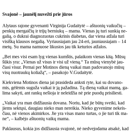
Sva­jo­nė – jau­nė­lį nu­vež­ti prie jū­ros
Aly­taus ra­jo­ne gy­ve­nan­ti Vir­gi­ni­ja Gu­dai­ty­tė – aš­tuo­nių vai­ku­čių –
pen­kių mer­gai­čių ir tri­jų ber­niu­kų – ma­ma. Vie­nas jų tu­ri sun­kią ne­
ga­lią, o duk­rai diag­no­zuo­tas cuk­ri­nis dia­be­tas, dar vie­na at­ža­la tu­ri
vi­siš­ką klau­sos ne­ga­lią. Vy­riau­sia­jam jau 24-eri, jau­niau­sia­jam – 14
me­tų. Su ma­ma na­muo­se li­ku­sios jau tik ke­tu­rios at­ža­los.
„Bet mes vi­si esam lyg vie­nas kumš­tis, pa­lai­kom vie­nas ki­tą. Mū­sų
šū­kis yra: „Vie­nas už vi­sus ir vi­si už vie­ną.“ Ta mū­sų vie­ny­bė jau­
čia­si vi­sur. Per­nai per Mo­ti­nos die­ną vai­kai man pa­do­va­no­jo mū­sų
vi­sų nuo­trau­kų ko­lia­žą“, – pa­sa­ko­jo V.Gu­dai­ty­tė.
Kiek­vie­na Mo­ti­nos die­na jai pra­si­de­da anks­ti ry­te, kai su do­va­no­
mis, gė­lė­mis su­gu­ža vai­kai ir ją pa­ža­di­na. Tą die­ną vai­kai ma­mą, ga­
li­ma sa­ky­ti, ant ran­kų ne­šio­ja ir ne­lei­džia nė prie puo­dų pri­si­lies­ti.
„Vai­kai yra man di­džiau­sia do­va­na. No­riu, kad jie bū­tų svei­ki, kad
jiems sek­tų­si, dau­giau nie­ko man ne­rei­kia. Nie­ko gy­ve­ni­me ne­keis­
čiau, nė vie­nos aki­mir­kos. Jie yra vi­sas ma­no tur­tas, o jie tu­ri tik ma­
ne“, – kal­bė­jo aš­tuo­nių vai­kų ma­ma.
Pa­klau­sus, ko­kia jos di­džiau­sia sva­jo­nė, nė ne­dve­jo­da­ma at­sa­kė, kad