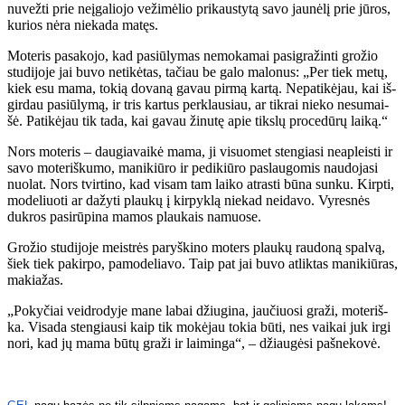
nu­vež­ti prie ne­įga­lio­jo ve­ži­mė­lio pri­kaus­ty­tą sa­vo jau­nė­lį prie jū­ros,
ku­rios nė­ra nie­ka­da ma­tęs.
Mo­te­ris pa­sa­ko­jo, kad pa­siū­ly­mas ne­mo­ka­mai pa­sig­ra­žin­ti gro­žio
stu­di­jo­je jai bu­vo ne­ti­kė­tas, ta­čiau be ga­lo ma­lo­nus: „Per tiek me­tų,
kiek esu ma­ma, to­kią do­va­ną ga­vau pir­mą kar­tą. Ne­pa­ti­kė­jau, kai iš­
gir­dau pa­siū­ly­mą, ir tris kar­tus per­klau­siau, ar tik­rai nie­ko ne­su­mai­
šė. Pa­ti­kė­jau tik ta­da, kai ga­vau ži­nu­tę apie tiks­lų pro­ce­dū­rų lai­ką.“
Nors mo­te­ris – dau­gia­vai­kė ma­ma, ji vi­suo­met sten­gia­si ne­ap­leis­ti ir
sa­vo mo­te­riš­ku­mo, ma­ni­kiū­ro ir pe­di­kiū­ro pa­slau­go­mis nau­do­ja­si
nuo­lat. Nors tvir­ti­no, kad vi­sam tam lai­ko at­ras­ti bū­na sun­ku. Kirp­ti,
mo­de­liuo­ti ar da­žy­ti plau­kų į kir­pyk­lą nie­kad neida­vo. Vy­res­nės
duk­ros pa­si­rū­pi­na ma­mos plau­kais na­muo­se.
Gro­žio stu­di­jo­je meist­rės pa­ryš­ki­no mo­ters plau­kų rau­do­ną spal­vą,
šiek tiek pa­kir­po, pa­mo­de­lia­vo. Taip pat jai bu­vo at­lik­tas ma­ni­kiū­ras,
ma­kia­žas.
„Po­ky­čiai veid­ro­dy­je ma­ne la­bai džiu­gi­na, jau­čiuo­si gra­ži, mo­te­riš­
ka. Vi­sa­da sten­giau­si kaip tik mo­kė­jau to­kia bū­ti, nes vai­kai juk ir­gi
no­ri, kad jų ma­ma bū­tų gra­ži ir lai­min­ga“, – džiau­gė­si pa­šne­ko­vė.