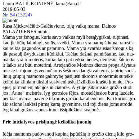
Laura BALIUKONIENĖ, laura@ana.lt
2019-05-03
Nr.
54 (13724)
Rasa Mickevičiūtė-Galčiuvienė, trijų vaikų mama. Dainos
PALAŽIJIENĖS nuotr.
Ma­ma yra žmo­gus, ku­ris sa­vo vai­kus my­li be­są­ly­giš­kai, rū­pi­na­si,
kad jie bū­tų lai­min­gi, so­tūs, svei­ki. Ma­ma yra na­mų ši­lu­ma, rams­tis,
kai rei­kia pa­guo­dos ar pa­ta­ri­mo. Ma­ma yra svar­biau­sias žmo­gus ką
tik pa­sau­lį iš­vy­du­siam kū­di­kiui. Ta­čiau daž­nai pa­mirš­ta­me, kad ma­
ma dar yra ir mo­te­ris, ku­riai taip pat rei­kia mei­lės, dė­me­sio, ši­lu­mos
ir lai­ko sau bū­ti mo­te­ri­mi. Ar­tė­jan­čios Mo­ti­nos die­nos pro­ga Aly­taus
mies­te ir ra­jo­ne gy­ve­nan­čioms še­šioms dau­gia­vai­kėms, jaut­rių so­cia­
li­nių gru­pių ma­moms ga­li­my­bę pa­si­jus­ti tik­ro­mis mo­te­ri­mis su­tei­kė
ke­lio­li­ka kil­niam tiks­lui su­si­vie­ni­ju­sių Dzū­ki­jos kraš­to įmo­nių. Pra­
ėju­sį pir­ma­die­nį ak­ci­jos ini­cia­to­rės, Aly­tu­je įsi­kū­ru­sios gro­žio stu­di­
jos „An­na“ meist­rės, lyg ge­ro­sios fė­jos, mos­te­lė­ju­sios bur­tų laz­de­le,
pen­kias ma­mas pa­ver­tė tik­ro­mis gro­žio ka­ra­lie­nė­mis. Kai ku­rios gro­
žio sa­lo­ne lan­kė­si pir­mą kar­tą gy­ve­ni­me, tad to­ji die­na joms at­ro­dė
lyg la­bai gra­žus sap­nas ir net iš­si­pil­džiu­si sva­jo­nė.
Prie ini­cia­ty­vos pri­si­jun­gė ke­lio­li­ka įmo­nių
Idė­ja ma­moms pa­do­va­no­ti ku­pi­ną įspū­džių ir gro­žio die­ną ki­lo gro­