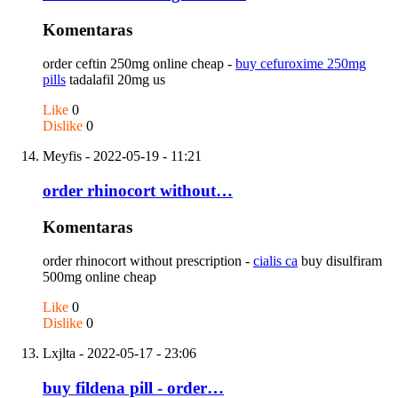
Komentaras
order ceftin 250mg online cheap -
buy cefuroxime 250mg
pills
tadalafil 20mg us
Like
0
Dislike
0
Meyfis
- 2022-05-19 - 11:21
order rhinocort without…
Komentaras
order rhinocort without prescription -
cialis ca
buy disulfiram
500mg online cheap
Like
0
Dislike
0
Lxjlta
- 2022-05-17 - 23:06
buy fildena pill - order…