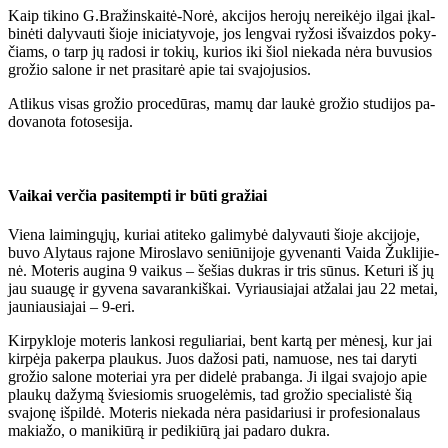
Kaip ti­ki­no G.Bra­žins­kai­tė-No­rė, ak­ci­jos he­ro­jų ne­rei­kė­jo il­gai įkal­
bi­nė­ti da­ly­vau­ti šio­je ini­cia­ty­vo­je, jos leng­vai ry­žo­si iš­vaiz­dos po­ky­
čiams, o tarp jų ra­do­si ir to­kių, ku­rios iki šiol nie­ka­da nė­ra bu­vu­sios
gro­žio sa­lo­ne ir net pra­si­ta­rė apie tai sva­jo­ju­sios.
At­li­kus vi­sas gro­žio pro­ce­dū­ras, ma­mų dar lau­kė gro­žio stu­di­jos pa­
do­va­no­ta fo­to­se­si­ja.
Vai­kai ver­čia pa­si­temp­ti ir bū­ti gra­žiai
Vie­na lai­min­gų­jų, ku­riai ati­te­ko ga­li­my­bė da­ly­vau­ti šio­je ak­ci­jo­je,
bu­vo Aly­taus ra­jo­ne Mi­ros­la­vo se­niū­ni­jo­je gy­ve­nan­ti Vai­da Žuk­li­jie­
nė. Mo­te­ris au­gi­na 9 vai­kus – še­šias duk­ras ir tris sū­nus. Ke­tu­ri iš jų
jau su­au­gę ir gy­ve­na sa­va­ran­kiš­kai. Vy­riau­sia­jai at­ža­lai jau 22 me­tai,
jau­niau­sia­jai – 9-eri.
Kir­pyk­lo­je mo­te­ris lan­ko­si re­gu­lia­riai, bent kar­tą per mė­ne­sį, kur jai
kir­pė­ja pa­ker­pa plau­kus. Juos da­žo­si pa­ti, na­muo­se, nes tai da­ry­ti
gro­žio sa­lo­ne mo­te­riai yra per di­de­lė pra­ban­ga. Ji il­gai sva­jo­jo apie
plau­kų da­žy­mą švie­sio­mis sruo­ge­lė­mis, tad gro­žio spe­cia­lis­tė šią
sva­jo­nę iš­pil­dė. Mo­te­ris nie­ka­da nė­ra pa­si­da­riu­si ir pro­fe­sio­na­laus
ma­kia­žo, o ma­ni­kiū­rą ir pe­di­kiū­rą jai pa­da­ro duk­ra.