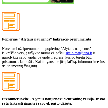
Popierinė "Alytaus naujienos" laikraščio prenumerata
Norėdami užsiprenumeruoti popierinę "Alytaus naujienos"
laikraščio versiją rašykite mums el. paštu:
skelbimai@ana.lt
ir
nurodykite savo vardą, pavardę ir adresą, kuriuo turėtų būti
pristatomas laikraštis. Kai tik gausime jūsų laišką, informuosime Jus
dėl tolimesnių žingsnių.
Prenumeruokite „Alytaus naujienos” elektroninę versiją. Ir kas
rytą laikraštį gausite į savo el. pašto dėžutę.