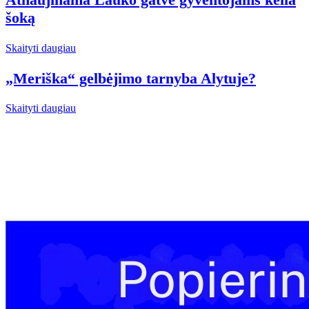
šoką
Skaityti daugiau
„Meriška“ gelbėjimo tarnyba Alytuje?
Skaityti daugiau