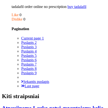
tadalafil order online no prescription
buy tadalafil
Like
0
Dislike
0
Pagination
Current page
1
Puslapis
2
Puslapis
3
Puslapis
4
Puslapis
5
Puslapis
6
Puslapis
7
Puslapis
8
Puslapis
9
Sekantis puslapis
Last page
Kiti straipsniai
Atnaujinama Lauko gatvė gyventojams kelia