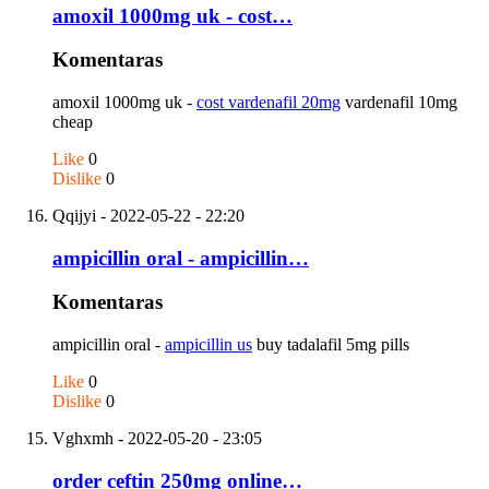
amoxil 1000mg uk - cost…
Komentaras
amoxil 1000mg uk -
cost vardenafil 20mg
vardenafil 10mg
cheap
Like
0
Dislike
0
Qqijyi
- 2022-05-22 - 22:20
ampicillin oral - ampicillin…
Komentaras
ampicillin oral -
ampicillin us
buy tadalafil 5mg pills
Like
0
Dislike
0
Vghxmh
- 2022-05-20 - 23:05
order ceftin 250mg online…