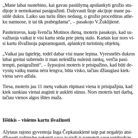
„Ma­ne la­bai nu­ste­bi­no, kai ga­vau pa­siū­ly­mą ap­si­lan­ky­ti gro­žio stu­
di­jo­je ir ne­mo­ka­mai pa­sig­ra­žin­ti. Da­ly­vau­ti šio­je ak­ci­jo­je ma­ne pa­
siū­lė duk­ra. Lai­ko sau tu­riu iš­ties ne­daug, o gro­žio pro­ce­dū­ras at­lie­
ku na­muo­se, ir tai tik pra­bėg­da­ma“, – pa­sa­ko­jo V.Žuk­li­jie­nė.
Pa­si­tei­ra­vus, kaip šven­čia Mo­ti­nos die­ną, mo­te­ris pa­sa­ko­jo, kad su­
va­žiuo­ja vai­kai ir vi­si kar­tu sė­da prie pie­tų sta­lo. Kar­tais kur nors vi­
si kar­tu iš­va­žiuo­ja pa­pra­mo­gau­ti, ap­lan­ky­ti tu­ris­ti­nių ob­jek­tų.
„Vai­kai jau ūg­te­lė­ję, to­dėl da­bar vi­si ma­ne le­pi­na. Vy­res­nė­lės duk­ros
la­bai grei­tai su­bren­do ir man ne­lei­džia nu­leis­ti ran­kų, ver­čia pa­si­
temp­ti, pa­sig­ra­žin­ti“, – šyp­so­jo­si mo­te­ris ir pri­si­pa­ži­no, kad bū­ti de­
vy­nių vai­kų ma­ma nė­ra leng­va, bū­ta vis­ko, ta­čiau džiau­gia­si kiek­
vie­na sa­vo at­ža­la.
Tie­sa, mo­te­ris jau 11 me­tų vai­kais rū­pi­na­si vie­na ir pri­si­pa­žįs­ta, kad
kiek sun­kiau vie­nai au­gin­ti ir auk­lė­ti sū­nus. Nors mo­te­ris tu­ri dar­bą,
ta­čiau vie­nos al­gos iš­ties ma­ža.
Iš­šū­kis – vi­siems kar­tu iš­va­žiuo­ti
Aly­taus ra­jo­no gy­ven­to­ja In­ga Čep­kaus­kie­nė taip pat ne­ga­lė­jo at­si­
džiaug­ti ga­li­my­be pa­keis­ti sa­vo įvaiz­dį ir pa­ma­ty­ti sa­ve veid­ro­dy­je