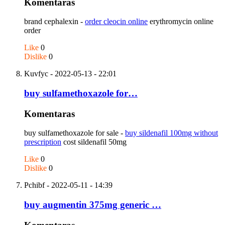
Komentaras
brand cephalexin -
order cleocin online
erythromycin online
order
Like
0
Dislike
0
Kuvfyc
- 2022-05-13 - 22:01
buy sulfamethoxazole for…
Komentaras
buy sulfamethoxazole for sale -
buy sildenafil 100mg without
prescription
cost sildenafil 50mg
Like
0
Dislike
0
Pchibf
- 2022-05-11 - 14:39
buy augmentin 375mg generic …