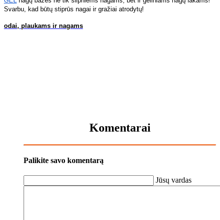
GEL
nagų bazės ne tik silpniems nagams, bet ir geliniams nagų lakams!
Svarbu, kad būtų stiprūs nagai ir gražiai atrodytų!
odai, plaukams ir nagams
Komentarai
Palikite savo komentarą
Jūsų vardas