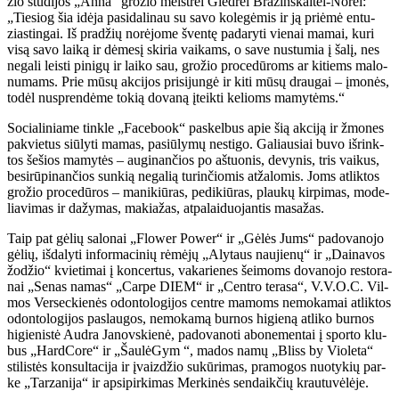
žio stu­di­jos „An­na“ gro­žio meist­rei Gied­rei Bra­žins­kai­tei-No­rei:
„Tie­siog šia idė­ja pa­si­da­li­nau su sa­vo ko­le­gė­mis ir ją pri­ėmė en­tu­
zias­tin­gai. Iš pra­džių no­rė­jo­me šven­tę pa­da­ry­ti vie­nai ma­mai, ku­ri
vi­są sa­vo lai­ką ir dė­me­sį ski­ria vai­kams, o sa­ve nu­stu­mia į ša­lį, nes
ne­ga­li leis­ti pi­ni­gų ir lai­ko sau, gro­žio pro­ce­dū­roms ar ki­tiems ma­lo­
nu­mams. Prie mū­sų ak­ci­jos pri­si­jun­gė ir ki­ti mū­sų drau­gai – įmo­nės,
to­dėl nu­spren­dė­me to­kią do­va­ną įteik­ti ke­lioms ma­my­tėms.“
So­cia­li­nia­me tin­kle „Fa­ce­bo­ok“ pa­skel­bus apie šią ak­ci­ją ir žmo­nes
pa­kvie­tus siū­ly­ti ma­mas, pa­siū­ly­mų ne­sti­go. Ga­liau­siai bu­vo iš­rink­
tos še­šios ma­my­tės – au­gi­nan­čios po aš­tuo­nis, de­vy­nis, tris vai­kus,
be­si­rū­pi­nan­čios sun­kią ne­ga­lią tu­rin­čio­mis at­ža­lo­mis. Joms at­lik­tos
gro­žio pro­ce­dū­ros – ma­ni­kiū­ras, pe­di­kiū­ras, plau­kų kir­pi­mas, mo­de­
lia­vi­mas ir da­žy­mas, ma­kia­žas, at­pa­lai­duo­jan­tis ma­sa­žas.
Taip pat gė­lių sa­lo­nai „Flo­wer Po­wer“ ir „Gė­lės Jums“ pa­do­va­no­jo
gė­lių, iš­da­ly­ti in­for­ma­ci­nių rė­mė­jų „Aly­taus nau­jie­nų“ ir „Dai­na­vos
žo­džio“ kvie­ti­mai į kon­cer­tus, va­ka­rie­nes šei­moms do­va­no­jo res­to­ra­
nai „Se­nas na­mas“ „Car­pe DIEM“ ir „Cen­tro te­ra­sa“, V.V.O.C. Vil­
mos Ver­sec­kie­nės odon­to­lo­gi­jos cen­tre ma­moms ne­mo­ka­mai at­lik­tos
odon­to­lo­gi­jos pa­slau­gos, ne­mo­ka­mą bur­nos hi­gie­ną at­li­ko bur­nos
hi­gie­nis­tė Aud­ra Ja­nov­skie­nė, pa­do­va­no­ti abo­ne­men­tai į spor­to klu­
bus „Hard­Co­re“ ir „Šau­lė­Gym “, ma­dos na­mų „Bliss by Vio­le­ta“
sti­lis­tės kon­sul­ta­ci­ja ir įvaiz­džio su­kū­ri­mas, pra­mo­gos nuo­ty­kių par­
ke „Tar­za­ni­ja“ ir ap­si­pir­ki­mas Mer­ki­nės sen­daik­čių krau­tu­vė­lė­je.