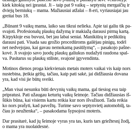
kiek ki­to­kią nei įpras­tai. Ji – taip pat 9 vai­kų – sep­ty­nių mer­gai­čių ir
dvie­jų ber­niu­kų – ma­ma. Ma­žiau­siai at­ža­lai – 8-eri, vy­riau­sia­jai jau
grei­tai bus 18.
„Bū­nant 9 vai­kų ma­ma, lai­ko sau tik­rai ne­lie­ka. Apie tai ga­liu tik pa­
sva­jo­ti. Pro­fe­sio­na­lų plau­kų da­žy­mą ir ma­kia­žą da­rau­si pir­mą kar­tą.
Kir­pyk­lo­je esu bu­vu­si, bet jau la­bai se­niai. Ma­ni­kiū­rą ir pe­di­kiū­rą
da­rau­si pa­ti. Vi­sa­da sau gro­žio pro­ce­dū­roms gai­lė­jau pi­ni­gų, to­dėl
net ne­dve­jo­jau, kai ga­vau ne­mo­ka­mą pa­siū­ly­mą“, – pa­sa­ko­jo pa­šne­
ko­vė. Ji sva­jo­jo sa­vo juo­dų plau­kų ga­liu­kus nu­da­žy­ti rau­do­na spal­
va. Pa­si­ta­rus su plau­kų sti­lis­te, sva­jo­nė įgy­ven­din­ta.
Mo­ti­nos die­nos pro­ga kiek­vie­nais me­tais mo­ters vai­kai vis kaip nors
nu­ste­bi­na, įtei­kia gė­lių, ta­čiau, kaip pa­ti sa­kė, jai di­džiau­sia do­va­na
yra, kad vi­si jie bū­tų svei­ki.
„Man vi­sai ne­sun­ku bū­ti de­vy­nių vai­kų ma­ma, gal tie­siog esu taip
pri­pra­tu­si. Pa­ti už­au­gau ke­tu­rių vai­kų šei­mo­je. Ta­čiau di­džiau­sias iš­
šū­kis bū­na, kai vi­siems kar­tu rei­kia kur nors iš­va­žiuo­ti. Ta­da rei­kia
ko nors pra­šy­ti, kad pa­vež­tų. Tu­ri­me sa­vo sep­tyn­vie­tį au­to­mo­bi­lį, ta­
čiau jo ne­už­ten­ka“, – pa­sa­ko­da­ma šyp­so­jo­si mo­te­ris.
Dar pra­si­ta­rė, kad jų šei­mo­je vy­ras yra tas, ku­ris tars griež­tes­nį žo­dį,
o ma­ma yra nuo­lai­des­nė.