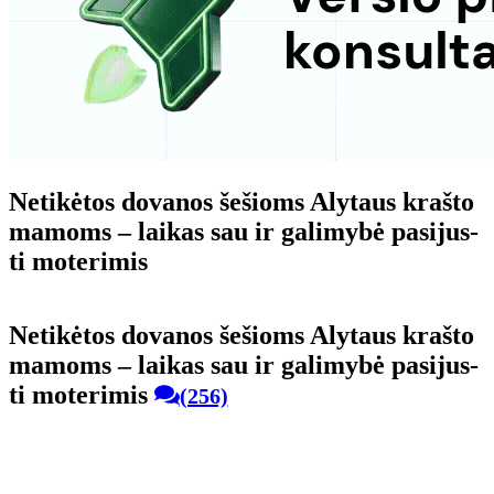
Ne­ti­kė­tos do­va­nos še­šioms Aly­taus kraš­to
ma­moms – lai­kas sau ir ga­li­my­bė pa­si­jus­
ti mo­te­ri­mis
Ne­ti­kė­tos do­va­nos še­šioms Aly­taus kraš­to
ma­moms – lai­kas sau ir ga­li­my­bė pa­si­jus­
ti mo­te­ri­mis
(256)