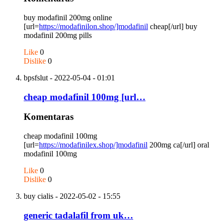
buy modafinil 200mg online
[url=
https://modafinilon.shop/]modafinil
cheap[/url] buy
modafinil 200mg pills
Like
0
Dislike
0
bpsfslut
- 2022-05-04 - 01:01
cheap modafinil 100mg [url…
Komentaras
cheap modafinil 100mg
[url=
https://modafinilex.shop/]modafinil
200mg ca[/url] oral
modafinil 100mg
Like
0
Dislike
0
buy cialis
- 2022-05-02 - 15:55
generic tadalafil from uk…