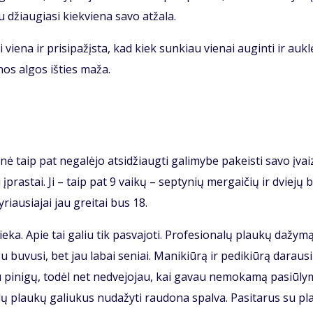
džiau­gia­si kiek­vie­na sa­vo at­ža­la.
 vie­na ir pri­si­pa­žįs­ta, kad kiek sun­kiau vie­nai au­gin­ti ir auk­lė
nos al­gos iš­ties ma­ža.
ė taip pat ne­ga­lė­jo at­si­džiaug­ti ga­li­my­be pa­keis­ti sa­vo įvaiz
ei įpras­tai. Ji – taip pat 9 vai­kų – sep­ty­nių mer­gai­čių ir dvie­jų 
­riau­sia­jai jau grei­tai bus 18.
­ka. Apie tai ga­liu tik pa­sva­jo­ti. Pro­fe­sio­na­lų plau­kų da­žy­mą
u bu­vu­si, bet jau la­bai se­niai. Ma­ni­kiū­rą ir pe­di­kiū­rą da­rau­s
u pi­ni­gų, to­dėl net ne­dve­jo­jau, kai ga­vau ne­mo­ka­mą pa­siū­ly­
­dų plau­kų ga­liu­kus nu­da­žy­ti rau­do­na spal­va. Pa­si­ta­rus su pl