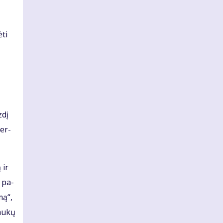
­ti
­dį
ber­
 ir
i pa­
mą“,
au­kų