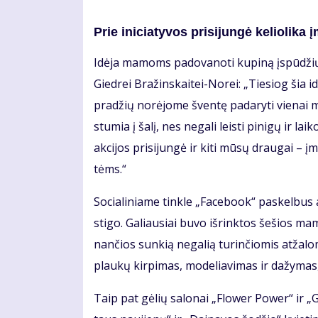
Prie ini­cia­ty­vos pri­si­jun­gė ke­lio­li­ka 
Idė­ja ma­moms pa­do­va­no­ti ku­pi­ną įspū­džių
Gied­rei Bra­žins­kai­tei-No­rei: „Tie­siog šia idė
pra­džių no­rė­jo­me šven­tę pa­da­ry­ti vie­nai m
stu­mia į ša­lį, nes ne­ga­li leis­ti pi­ni­gų ir
ak­ci­jos pri­si­jun­gė ir ki­ti mū­sų drau­gai –
tėms.“
So­cia­li­nia­me tin­kle „Fa­ce­bo­ok“ pa­skel­bus
sti­go. Ga­liau­siai bu­vo iš­rink­tos še­šios ma­m
nan­čios sun­kią ne­ga­lią tu­rin­čio­mis at­ža­lo
plau­kų kir­pi­mas, mo­de­lia­vi­mas ir da­žy­mas,
Taip pat gė­lių sa­lo­nai „Flo­wer Po­wer“ ir „Gė­