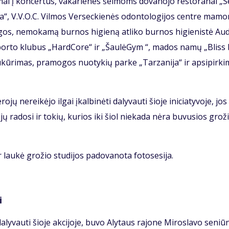
mai į kon­cer­tus, va­ka­rie­nes šei­moms do­va­no­jo res­to­ra­nai „S
“, V.V.O.C. Vil­mos Ver­sec­kie­nės odon­to­lo­gi­jos cen­tre ma­m
­gos, ne­mo­ka­mą bur­nos hi­gie­ną at­li­ko bur­nos hi­gie­nis­tė Aud
 spor­to klu­bus „Hard­Co­re“ ir „Šau­lė­Gym “, ma­dos na­mų „Bliss
o su­kū­ri­mas, pra­mo­gos nuo­ty­kių par­ke „Tar­za­ni­ja“ ir ap­si­pir­ki
jų ne­rei­kė­jo il­gai įkal­bi­nė­ti da­ly­vau­ti šio­je ini­cia­ty­vo­je, jos
jų ra­do­si ir to­kių, ku­rios iki šiol nie­ka­da nė­ra bu­vu­sios gro­ž
au­kė gro­žio stu­di­jos pa­do­va­no­ta fo­to­se­si­ja.
i
a­ly­vau­ti šio­je ak­ci­jo­je, bu­vo Aly­taus ra­jo­ne Mi­ros­la­vo se­niū­n