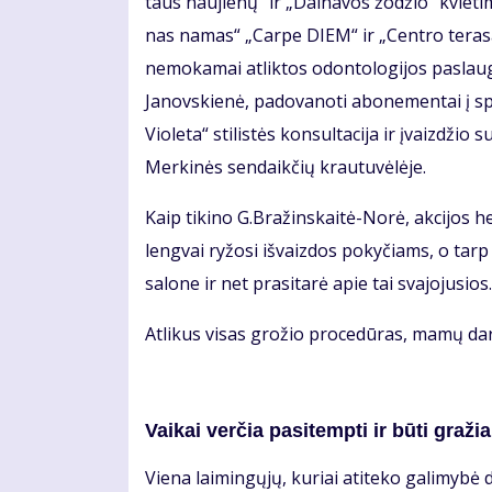
taus nau­jie­nų“ ir „Dai­na­vos žo­džio“ kvie­ti­
nas na­mas“ „Car­pe DIEM“ ir „Cen­tro te­ra­sa
ne­mo­ka­mai at­lik­tos odon­to­lo­gi­jos pa­slau
Ja­nov­skie­nė, pa­do­va­no­ti abo­ne­men­tai į
Vio­le­ta“ sti­lis­tės kon­sul­ta­ci­ja ir įvaiz­dži
Mer­ki­nės sen­daik­čių krau­tu­vė­lė­je.
Kaip ti­ki­no G.Bra­žins­kai­tė-No­rė, ak­ci­jos he­ro­
leng­vai ry­žo­si iš­vaiz­dos po­ky­čiams, o tarp 
sa­lo­ne ir net pra­si­ta­rė apie tai sva­jo­ju­sios.
At­li­kus vi­sas gro­žio pro­ce­dū­ras, ma­mų dar l
Vai­kai ver­čia pa­si­temp­ti ir bū­ti gra­žia
Vie­na lai­min­gų­jų, ku­riai ati­te­ko ga­li­my­bė d