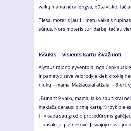
vai­kų ma­ma nė­ra leng­va, bū­ta vis­ko, ta­čiau 
Tie­sa, mo­te­ris jau 11 me­tų vai­kais rū­pi­na­si
sū­nus. Nors mo­te­ris tu­ri dar­bą, ta­čiau vie­
Iš­šū­kis – vi­siems kar­tu iš­va­žiuo­ti
Aly­taus ra­jo­no gy­ven­to­ja In­ga Čep­kaus­kie­n
ir pa­ma­ty­ti sa­ve veid­ro­dy­je kiek ki­to­kią n
niu­kų – ma­ma. Ma­žiau­siai at­ža­lai – 8-eri, vy
„Bū­nant 9 vai­kų ma­ma, lai­ko sau tik­rai ne­lie
ma­kia­žą da­rau­si pir­mą kar­tą. Kir­pyk­lo­je es
ti. Vi­sa­da sau gro­žio pro­ce­dū­roms gai­lė­ja
– pa­sa­ko­jo pa­šne­ko­vė. Ji sva­jo­jo sa­vo juo