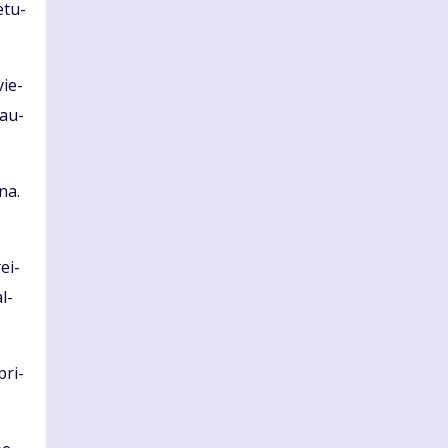
­tu­
vie­
rau­
­na.
rei­
al­
pri­