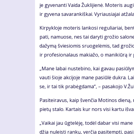
je gy­ve­nan­ti Vai­da Žuk­li­jie­nė. Mo­te­ris au­
ir gy­ve­na sa­va­ran­kiš­kai. Vy­riau­sia­jai at­ža­
Kir­pyk­lo­je mo­te­ris lan­ko­si re­gu­lia­riai, b
pa­ti, na­muo­se, nes tai da­ry­ti gro­žio sa­lo­n
da­žy­mą švie­sio­mis sruo­ge­lė­mis, tad gro­žio sp
ir pro­fe­sio­na­laus ma­kia­žo, o ma­ni­kiū­rą ir 
„Ma­ne la­bai nu­ste­bi­no, kai ga­vau pa­siū­ly­mą 
vau­ti šio­je ak­ci­jo­je ma­ne pa­siū­lė duk­ra. 
se, ir tai tik pra­bėg­da­ma“, – pa­sa­ko­jo V.Žuk­l
Pa­si­tei­ra­vus, kaip šven­čia Mo­ti­nos die­ną, m
pie­tų sta­lo. Kar­tais kur nors vi­si kar­tu iš­va­
„Vai­kai jau ūg­te­lė­ję, to­dėl da­bar vi­si ma­n
džia nu­leis­ti ran­kų, ver­čia pa­si­temp­ti, pa­sig