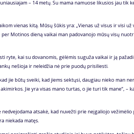
jau­niau­sia­jam – 14 me­tų. Su ma­ma na­muo­se li­ku­sios jau tik ke
­kom vie­nas ki­tą. Mū­sų šū­kis yra: „Vie­nas už vi­sus ir vi­si už 
ai per Mo­ti­nos die­ną vai­kai man pa­do­va­no­jo mū­sų vi­sų nuo­t
ti ry­te, kai su do­va­no­mis, gė­lė­mis su­gu­ža vai­kai ir ją pa­ža­di
­kų ne­šio­ja ir ne­lei­džia nė prie puo­dų pri­si­lies­ti.
 kad jie bū­tų svei­ki, kad jiems sek­tų­si, dau­giau nie­ko man ne­
aki­mir­kos. Jie yra vi­sas ma­no tur­tas, o jie tu­ri tik ma­ne“, – k
 ne­dve­jo­da­ma at­sa­kė, kad nu­vež­ti prie ne­įga­lio­jo ve­ži­mė­lio 
­ra nie­ka­da ma­tęs.