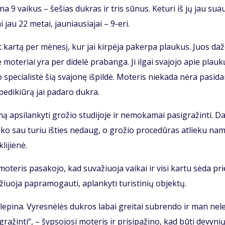
gi­na 9 vai­kus – še­šias duk­ras ir tris sū­nus. Ke­tu­ri iš jų jau su­a
lai jau 22 me­tai, jau­niau­sia­jai – 9-eri.
ent kar­tą per mė­ne­sį, kur jai kir­pė­ja pa­ker­pa plau­kus. Juos da­ž
e mo­te­riai yra per di­de­lė pra­ban­ga. Ji il­gai sva­jo­jo apie plau­k
e­cia­lis­tė šią sva­jo­nę iš­pil­dė. Mo­te­ris nie­ka­da nė­ra pa­si­da­
pe­di­kiū­rą jai pa­da­ro duk­ra.
ap­si­lan­ky­ti gro­žio stu­di­jo­je ir ne­mo­ka­mai pa­sig­ra­žin­ti. Da
Lai­ko sau tu­riu iš­ties ne­daug, o gro­žio pro­ce­dū­ras at­lie­ku na
i­jie­nė.
o­te­ris pa­sa­ko­jo, kad su­va­žiuo­ja vai­kai ir vi­si kar­tu sė­da pri
žiuo­ja pa­pra­mo­gau­ti, ap­lan­ky­ti tu­ris­ti­nių ob­jek­tų.
e le­pi­na. Vy­res­nė­lės duk­ros la­bai grei­tai su­bren­do ir man ne­le
­ra­žin­ti“, – šyp­so­jo­si mo­te­ris ir pri­si­pa­ži­no, kad bū­ti de­vy­ni