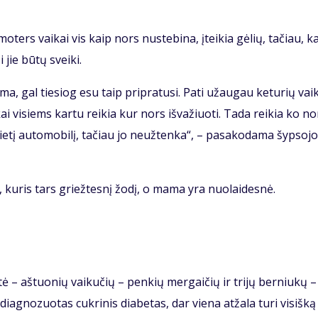
­ters vai­kai vis kaip nors nu­ste­bi­na, įtei­kia gė­lių, ta­čiau, k
i jie bū­tų svei­ki.
a, gal tie­siog esu taip pri­pra­tu­si. Pa­ti už­au­gau ke­tu­rių vai­
kai vi­siems kar­tu rei­kia kur nors iš­va­žiuo­ti. Ta­da rei­kia ko n
e­tį au­to­mo­bi­lį, ta­čiau jo ne­už­ten­ka“, – pa­sa­ko­da­ma šyp­so­jo­
, ku­ris tars griež­tes­nį žo­dį, o ma­ma yra nuo­lai­des­nė.
ty­tė – aš­tuo­nių vai­ku­čių – pen­kių mer­gai­čių ir tri­jų ber­niu­kų
iag­no­zuo­tas cuk­ri­nis dia­be­tas, dar vie­na at­ža­la tu­ri vi­siš­ką