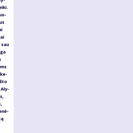
i­ki.
guo­
gus
ai
ai
o sau
­ga
s
moms
 ke­
aš­to
, Aly­
s,
,
e­nė­
tą