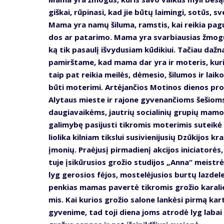
giš­kai, rū­pi­na­si, kad jie bū­tų lai­min­gi, so­tūs, sve
Ma­ma yra na­mų ši­lu­ma, rams­tis, kai rei­kia pa­
dos ar pa­ta­ri­mo. Ma­ma yra svar­biau­sias žmo­
ką tik pa­sau­lį iš­vy­du­siam kū­di­kiui. Ta­čiau daž­n
pa­mirš­ta­me, kad ma­ma dar yra ir mo­te­ris, ku­ri
taip pat rei­kia mei­lės, dė­me­sio, ši­lu­mos ir lai­k
bū­ti mo­te­ri­mi. Ar­tė­jan­čios Mo­ti­nos die­nos pro
Aly­taus mies­te ir ra­jo­ne gy­ve­nan­čioms še­šiom
dau­gia­vai­kėms, jaut­rių so­cia­li­nių gru­pių ma­
ga­li­my­bę pa­si­jus­ti tik­ro­mis mo­te­ri­mis su­tei­kė
lio­li­ka kil­niam tiks­lui su­si­vie­ni­ju­sių Dzū­ki­jos kr
įmo­nių. Pra­ėju­sį pir­ma­die­nį ak­ci­jos ini­cia­to­rės
tu­je įsi­kū­ru­sios gro­žio stu­di­jos „An­na“ meist­rė
lyg ge­ro­sios fė­jos, mos­te­lė­ju­sios bur­tų laz­de­le
pen­kias ma­mas pa­ver­tė tik­ro­mis gro­žio ka­ra­li
mis. Kai ku­rios gro­žio sa­lo­ne lan­kė­si pir­mą kar­
gy­ve­ni­me, tad to­ji die­na joms at­ro­dė lyg la­bai