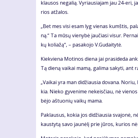
klau­sos ne­ga­lią. Vy­riau­sia­jam jau 24-eri, 
rios at­ža­los.
„Bet mes vi­si esam lyg vie­nas kumš­tis, pa­lai
ną.“ Ta mū­sų vie­ny­bė jau­čia­si vi­sur. Per­n
kų ko­lia­žą“, – pa­sa­ko­jo V.Gu­dai­ty­tė.
Kiek­vie­na Mo­ti­nos die­na jai pra­si­de­da anks­
Tą die­ną vai­kai ma­mą, ga­li­ma sa­ky­ti, ant ran
„Vai­kai yra man di­džiau­sia do­va­na. No­riu,
kia. Nie­ko gy­ve­ni­me ne­keis­čiau, nė vie­nos 
bė­jo aš­tuo­nių vai­kų ma­ma.
Pa­klau­sus, ko­kia jos di­džiau­sia sva­jo­nė, nė
kaus­ty­tą sa­vo jau­nė­lį prie jū­ros, ku­rios nė