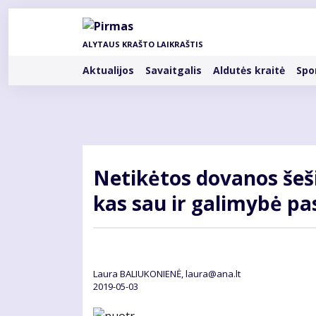
Pereiti
į
pagrindinį
ALYTAUS KRAŠTO LAIKRAŠTIS
turinį
Rubrikos
Aktualijos
Savaitgalis
Aldutės kraitė
Spo
Ne­ti­kė­tos do­va­nos š
kas sau ir ga­li­my­bė pa­s
Laura BALIUKONIENĖ, laura@ana.lt
2019-05-03