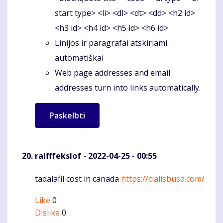
start type> <li> <dl> <dt> <dd> <h2 id>
<h3 id> <h4 id> <h5 id> <h6 id>
Linijos ir paragrafai atskiriami
automatiškai
Web page addresses and email
addresses turn into links automatically.
raifffekslof
- 2022-04-25 - 00:55
tadalafil cost in canada
https://cialisbusd.com/
Komentaras
Like
0
Dislike
0