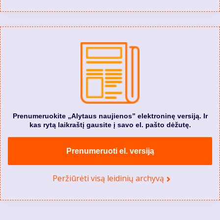
Prenumeruokite „Alytaus naujienos” elektroninę versiją. Ir
kas rytą laikraštį gausite į savo el. pašto dėžutę.
Prenumeruoti el. versiją
Peržiūrėti visą leidinių archyvą