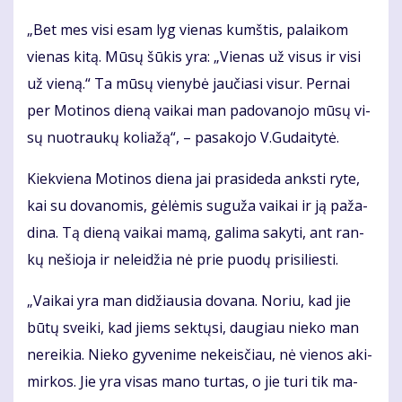
„Bet mes vi­si esam lyg vie­nas kumš­tis, pa­lai­kom
vie­nas ki­tą. Mū­sų šū­kis yra: „Vie­nas už vi­sus ir vi­si
už vie­ną.“ Ta mū­sų vie­ny­bė jau­čia­si vi­sur. Per­nai
per Mo­ti­nos die­ną vai­kai man pa­do­va­no­jo mū­sų vi­
sų nuo­trau­kų ko­lia­žą“, – pa­sa­ko­jo V.Gu­dai­ty­tė.
Kiek­vie­na Mo­ti­nos die­na jai pra­si­de­da anks­ti ry­te,
kai su do­va­no­mis, gė­lė­mis su­gu­ža vai­kai ir ją pa­ža­
di­na. Tą die­ną vai­kai ma­mą, ga­li­ma sa­ky­ti, ant ran­
kų ne­šio­ja ir ne­lei­džia nė prie puo­dų pri­si­lies­ti.
„Vai­kai yra man di­džiau­sia do­va­na. No­riu, kad jie
bū­tų svei­ki, kad jiems sek­tų­si, dau­giau nie­ko man
ne­rei­kia. Nie­ko gy­ve­ni­me ne­keis­čiau, nė vie­nos aki­
mir­kos. Jie yra vi­sas ma­no tur­tas, o jie tu­ri tik ma­