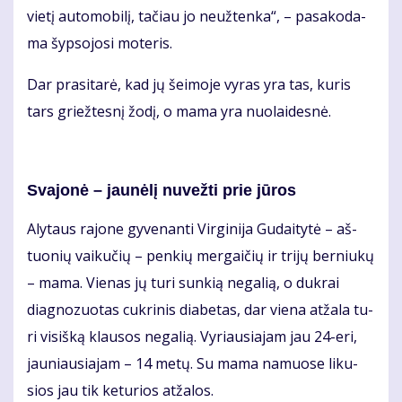
vie­tį au­to­mo­bi­lį, ta­čiau jo ne­už­ten­ka“, – pa­sa­ko­da­
ma šyp­so­jo­si mo­te­ris.
Dar pra­si­ta­rė, kad jų šei­mo­je vy­ras yra tas, ku­ris
tars griež­tes­nį žo­dį, o ma­ma yra nuo­lai­des­nė.
Sva­jo­nė – jau­nė­lį nu­vež­ti prie jū­ros
Aly­taus ra­jo­ne gy­ve­nan­ti Vir­gi­ni­ja Gu­dai­ty­tė – aš­
tuo­nių vai­ku­čių – pen­kių mer­gai­čių ir tri­jų ber­niu­kų
– ma­ma. Vie­nas jų tu­ri sun­kią ne­ga­lią, o duk­rai
diag­no­zuo­tas cuk­ri­nis dia­be­tas, dar vie­na at­ža­la tu­
ri vi­siš­ką klau­sos ne­ga­lią. Vy­riau­sia­jam jau 24-eri,
jau­niau­sia­jam – 14 me­tų. Su ma­ma na­muo­se li­ku­
sios jau tik ke­tu­rios at­ža­los.