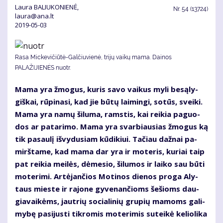
Laura BALIUKONIENĖ,
Nr.
54 (13724)
laura@ana.lt
2019-05-03
Rasa Mickevičiūtė-Galčiuvienė, trijų vaikų mama. Dainos
PALAŽIJIENĖS nuotr.
Ma­ma yra žmo­gus, ku­ris sa­vo vai­kus my­li be­są­ly­
giš­kai, rū­pi­na­si, kad jie bū­tų lai­min­gi, so­tūs, svei­ki.
Ma­ma yra na­mų ši­lu­ma, rams­tis, kai rei­kia pa­guo­
dos ar pa­ta­ri­mo. Ma­ma yra svar­biau­sias žmo­gus ką
tik pa­sau­lį iš­vy­du­siam kū­di­kiui. Ta­čiau daž­nai pa­
mirš­ta­me, kad ma­ma dar yra ir mo­te­ris, ku­riai taip
pat rei­kia mei­lės, dė­me­sio, ši­lu­mos ir lai­ko sau bū­ti
mo­te­ri­mi. Ar­tė­jan­čios Mo­ti­nos die­nos pro­ga Aly­
taus mies­te ir ra­jo­ne gy­ve­nan­čioms še­šioms dau­
gia­vai­kėms, jaut­rių so­cia­li­nių gru­pių ma­moms ga­li­
my­bę pa­si­jus­ti tik­ro­mis mo­te­ri­mis su­tei­kė ke­lio­li­ka