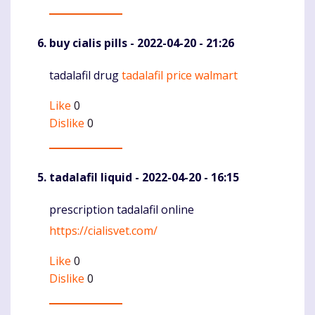
buy cialis pills
- 2022-04-20 - 21:26
tadalafil drug
tadalafil price walmart
Komentaras
Like
0
Dislike
0
tadalafil liquid
- 2022-04-20 - 16:15
prescription tadalafil online
Komentaras
https://cialisvet.com/
Like
0
Dislike
0