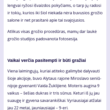
leng­vai ry­žo­si iš­vaiz­dos po­ky­čiams, o tarp jų ra­do­si
ir to­kių, ku­rios iki šiol nie­ka­da nė­ra bu­vu­sios gro­žio
sa­lo­ne ir net pra­si­ta­rė apie tai sva­jo­ju­sios.
At­li­kus vi­sas gro­žio pro­ce­dū­ras, ma­mų dar lau­kė
gro­žio stu­di­jos pa­do­va­no­ta fo­to­se­si­ja.
Vai­kai ver­čia pa­si­temp­ti ir bū­ti gra­žiai
Vie­na lai­min­gų­jų, ku­riai ati­te­ko ga­li­my­bė da­ly­vau­ti
šio­je ak­ci­jo­je, bu­vo Aly­taus ra­jo­ne Mi­ros­la­vo se­niū­
ni­jo­je gy­ve­nan­ti Vai­da Žuk­li­jie­nė. Mo­te­ris au­gi­na 9
vai­kus – še­šias duk­ras ir tris sū­nus. Ke­tu­ri iš jų jau
su­au­gę ir gy­ve­na sa­va­ran­kiš­kai. Vy­riau­sia­jai at­ža­lai
jau 22 me­tai, jau­niau­sia­jai – 9-eri.