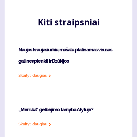
Kiti straipsniai
Naujas kraujasiurbių mašalų platinamas virusas
gali neaplenkti ir Dzūkijos
Skaityti daugiau
„Meriška“ gelbėjimo tarnyba Alytuje?
Skaityti daugiau