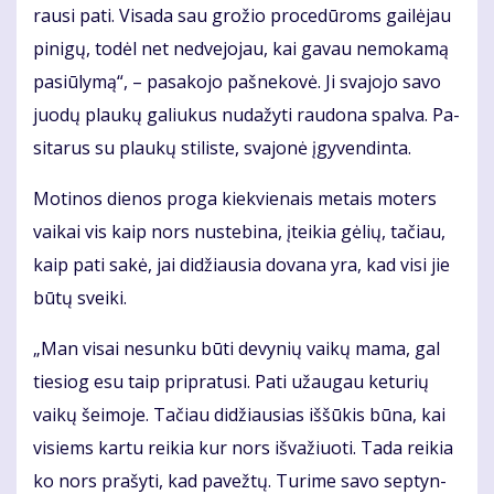
rau­si pa­ti. Vi­sa­da sau gro­žio pro­ce­dū­roms gai­lė­jau
pi­ni­gų, to­dėl net ne­dve­jo­jau, kai ga­vau ne­mo­ka­mą
pa­siū­ly­mą“, – pa­sa­ko­jo pa­šne­ko­vė. Ji sva­jo­jo sa­vo
juo­dų plau­kų ga­liu­kus nu­da­žy­ti rau­do­na spal­va. Pa­
si­ta­rus su plau­kų sti­lis­te, sva­jo­nė įgy­ven­din­ta.
Mo­ti­nos die­nos pro­ga kiek­vie­nais me­tais mo­ters
vai­kai vis kaip nors nu­ste­bi­na, įtei­kia gė­lių, ta­čiau,
kaip pa­ti sa­kė, jai di­džiau­sia do­va­na yra, kad vi­si jie
bū­tų svei­ki.
„Man vi­sai ne­sun­ku bū­ti de­vy­nių vai­kų ma­ma, gal
tie­siog esu taip pri­pra­tu­si. Pa­ti už­au­gau ke­tu­rių
vai­kų šei­mo­je. Ta­čiau di­džiau­sias iš­šū­kis bū­na, kai
vi­siems kar­tu rei­kia kur nors iš­va­žiuo­ti. Ta­da rei­kia
ko nors pra­šy­ti, kad pa­vež­tų. Tu­ri­me sa­vo sep­tyn­