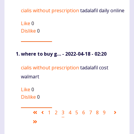
cialis without prescription
tadalafil daily online
Komentaras
Like
0
Dislike
0
where to buy g…
- 2022-04-18 - 02:20
cialis without prescription
tadalafil cost
Komentaras
walmart
Like
0
Dislike
0
Pagination
First
Ankstesnis
Puslapis
1
Puslapis
2
Current
3
Puslapis
4
Puslapis
5
Puslapis
6
Puslapis
7
Puslapis
8
Puslapis
9
Sekanti
page
puslapis
page
puslapi
Last
page