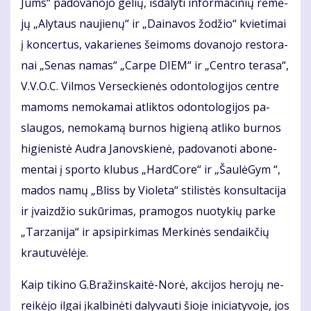
Jums“ pa­do­va­no­jo gė­lių, iš­da­ly­ti in­for­ma­ci­nių rė­mė­
jų „Aly­taus nau­jie­nų“ ir „Dai­na­vos žo­džio“ kvie­ti­mai
į kon­cer­tus, va­ka­rie­nes šei­moms do­va­no­jo res­to­ra­
nai „Se­nas na­mas“ „Car­pe DIEM“ ir „Cen­tro te­ra­sa“,
V.V.O.C. Vil­mos Ver­sec­kie­nės odon­to­lo­gi­jos cen­tre
ma­moms ne­mo­ka­mai at­lik­tos odon­to­lo­gi­jos pa­
slau­gos, ne­mo­ka­mą bur­nos hi­gie­ną at­li­ko bur­nos
hi­gie­nis­tė Aud­ra Ja­nov­skie­nė, pa­do­va­no­ti abo­ne­
men­tai į spor­to klu­bus „Hard­Co­re“ ir „Šau­lė­Gym “,
ma­dos na­mų „Bliss by Vio­le­ta“ sti­lis­tės kon­sul­ta­ci­ja
ir įvaiz­džio su­kū­ri­mas, pra­mo­gos nuo­ty­kių par­ke
„Tar­za­ni­ja“ ir ap­si­pir­ki­mas Mer­ki­nės sen­daik­čių
krau­tu­vė­lė­je.
Kaip ti­ki­no G.Bra­žins­kai­tė-No­rė, ak­ci­jos he­ro­jų ne­
rei­kė­jo il­gai įkal­bi­nė­ti da­ly­vau­ti šio­je ini­cia­ty­vo­je, jos