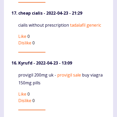
cheap cialis
- 2022-04-23 - 21:29
cialis without prescription
tadalafil generic
Komentaras
Like
0
Dislike
0
Kyrufd
- 2022-04-23 - 13:09
provigil 200mg uk -
provigil sale
buy viagra
Komentaras
150mg pills
Like
0
Dislike
0