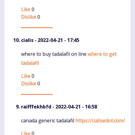
Like
0
Dislike
0
cialis
- 2022-04-21 - 17:45
where to buy tadalafil on line
where to get
Komentaras
tadalafil
Like
0
Dislike
0
raifffekhbfd
- 2022-04-21 - 16:58
canada generic tadalafil
https://cialisedot.com/
Komentaras
Like
0