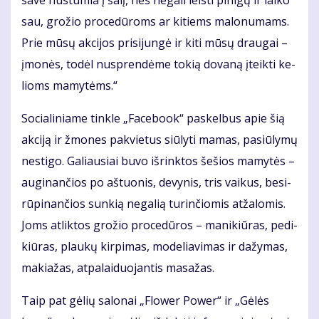
sa­ve nu­stu­mia į ša­lį, nes ne­ga­li leis­ti pi­ni­gų ir lai­ko
sau, gro­žio pro­ce­dū­roms ar ki­tiems ma­lo­nu­mams.
Prie mū­sų ak­ci­jos pri­si­jun­gė ir ki­ti mū­sų drau­gai –
įmo­nės, to­dėl nu­spren­dė­me to­kią do­va­ną įteik­ti ke­
lioms ma­my­tėms.“
So­cia­li­nia­me tin­kle „Fa­ce­bo­ok“ pa­skel­bus apie šią
ak­ci­ją ir žmo­nes pa­kvie­tus siū­ly­ti ma­mas, pa­siū­ly­mų
ne­sti­go. Ga­liau­siai bu­vo iš­rink­tos še­šios ma­my­tės –
au­gi­nan­čios po aš­tuo­nis, de­vy­nis, tris vai­kus, be­si­
rū­pi­nan­čios sun­kią ne­ga­lią tu­rin­čio­mis at­ža­lo­mis.
Joms at­lik­tos gro­žio pro­ce­dū­ros – ma­ni­kiū­ras, pe­di­
kiū­ras, plau­kų kir­pi­mas, mo­de­lia­vi­mas ir da­žy­mas,
ma­kia­žas, at­pa­lai­duo­jan­tis ma­sa­žas.
Taip pat gė­lių sa­lo­nai „Flo­wer Po­wer“ ir „Gė­lės