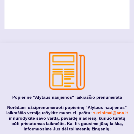
Popierinė "Alytaus naujienos" laikraščio prenumerata
Norėdami užsiprenumeruoti popierinę "Alytaus naujienos"
laikraščio versiją rašykite mums el. paštu:
skelbimai@ana.lt
ir nurodykite savo vardą, pavardę ir adresą, kuriuo turėtų
būti pristatomas laikraštis. Kai tik gausime jūsų laišką,
informuosime Jus dėl tolimesnių žingsnių.