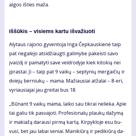
al­gos iš­ties ma­ža.
Iš­šū­kis – vi­siems kar­tu iš­va­žiuo­ti
Aly­taus ra­jo­no gy­ven­to­ja In­ga Čep­kaus­kie­nė taip
pat ne­ga­lė­jo at­si­džiaug­ti ga­li­my­be pa­keis­ti sa­vo
įvaiz­dį ir pa­ma­ty­ti sa­ve veid­ro­dy­je kiek ki­to­kią nei
įpras­tai. Ji – taip pat 9 vai­kų – sep­ty­nių mer­gai­čių ir
dvie­jų ber­niu­kų – ma­ma. Ma­žiau­siai at­ža­lai – 8-eri,
vy­riau­sia­jai jau grei­tai bus 18.
„Bū­nant 9 vai­kų ma­ma, lai­ko sau tik­rai ne­lie­ka. Apie
tai ga­liu tik pa­sva­jo­ti. Pro­fe­sio­na­lų plau­kų da­žy­mą
ir ma­kia­žą da­rau­si pir­mą kar­tą. Kir­pyk­lo­je esu bu­
vu­si, bet jau la­bai se­niai. Ma­ni­kiū­rą ir pe­di­kiū­rą da­