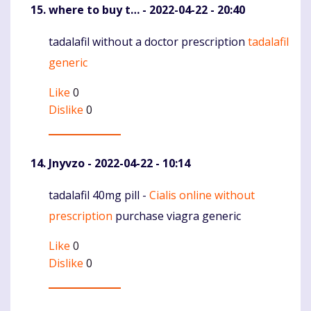
where to buy t…
- 2022-04-22 - 20:40
tadalafil without a doctor prescription
tadalafil
Komentaras
generic
Like
0
Dislike
0
Jnyvzo
- 2022-04-22 - 10:14
tadalafil 40mg pill -
Cialis online without
Komentaras
prescription
purchase viagra generic
Like
0
Dislike
0