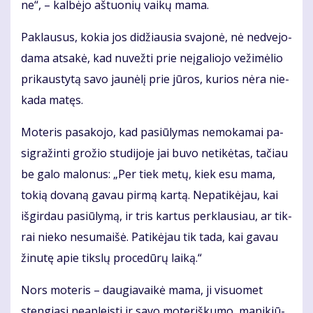
ne“, – kal­bė­jo aš­tuo­nių vai­kų ma­ma.
Pa­klau­sus, ko­kia jos di­džiau­sia sva­jo­nė, nė ne­dve­jo­
da­ma at­sa­kė, kad nu­vež­ti prie ne­įga­lio­jo ve­ži­mė­lio
pri­kaus­ty­tą sa­vo jau­nė­lį prie jū­ros, ku­rios nė­ra nie­
ka­da ma­tęs.
Mo­te­ris pa­sa­ko­jo, kad pa­siū­ly­mas ne­mo­ka­mai pa­
sig­ra­žin­ti gro­žio stu­di­jo­je jai bu­vo ne­ti­kė­tas, ta­čiau
be ga­lo ma­lo­nus: „Per tiek me­tų, kiek esu ma­ma,
to­kią do­va­ną ga­vau pir­mą kar­tą. Ne­pa­ti­kė­jau, kai
iš­gir­dau pa­siū­ly­mą, ir tris kar­tus per­klau­siau, ar tik­
rai nie­ko ne­su­mai­šė. Pa­ti­kė­jau tik ta­da, kai ga­vau
ži­nu­tę apie tiks­lų pro­ce­dū­rų lai­ką.“
Nors mo­te­ris – dau­gia­vai­kė ma­ma, ji vi­suo­met
sten­gia­si ne­ap­leis­ti ir sa­vo mo­te­riš­ku­mo, ma­ni­kiū­