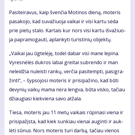
Pa­si­tei­ra­vus, kaip šven­čia Mo­ti­nos die­ną, mo­te­ris
pa­sa­ko­jo, kad su­va­žiuo­ja vai­kai ir vi­si kar­tu sė­da
prie pie­tų sta­lo. Kar­tais kur nors vi­si kar­tu iš­va­žiuo­
ja pa­pra­mo­gau­ti, ap­lan­ky­ti tu­ris­ti­nių ob­jek­tų.
„Vai­kai jau ūg­te­lė­ję, to­dėl da­bar vi­si ma­ne le­pi­na.
Vy­res­nė­lės duk­ros la­bai grei­tai su­bren­do ir man
ne­lei­džia nu­leis­ti ran­kų, ver­čia pa­si­temp­ti, pa­sig­ra­
žin­ti“, – šyp­so­jo­si mo­te­ris ir pri­si­pa­ži­no, kad bū­ti
de­vy­nių vai­kų ma­ma nė­ra leng­va, bū­ta vis­ko, ta­čiau
džiau­gia­si kiek­vie­na sa­vo at­ža­la.
Tie­sa, mo­te­ris jau 11 me­tų vai­kais rū­pi­na­si vie­na ir
pri­si­pa­žįs­ta, kad kiek sun­kiau vie­nai au­gin­ti ir auk­
lė­ti sū­nus. Nors mo­te­ris tu­ri dar­bą, ta­čiau vie­nos