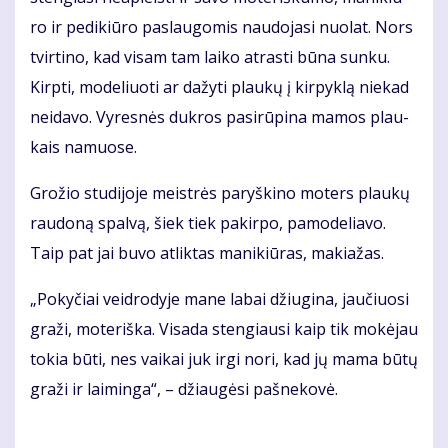
ro ir pe­di­kiū­ro pa­slau­go­mis nau­do­ja­si nuo­lat. Nors
tvir­ti­no, kad vi­sam tam lai­ko at­ras­ti bū­na sun­ku.
Kirp­ti, mo­de­liuo­ti ar da­žy­ti plau­kų į kir­pyk­lą nie­kad
neida­vo. Vy­res­nės duk­ros pa­si­rū­pi­na ma­mos plau­
kais na­muo­se.
Gro­žio stu­di­jo­je meist­rės pa­ryš­ki­no mo­ters plau­kų
rau­do­ną spal­vą, šiek tiek pa­kir­po, pa­mo­de­lia­vo.
Taip pat jai bu­vo at­lik­tas ma­ni­kiū­ras, ma­kia­žas.
„Po­ky­čiai veid­ro­dy­je ma­ne la­bai džiu­gi­na, jau­čiuo­si
gra­ži, mo­te­riš­ka. Vi­sa­da sten­giau­si kaip tik mo­kė­jau
to­kia bū­ti, nes vai­kai juk ir­gi no­ri, kad jų ma­ma bū­tų
gra­ži ir lai­min­ga“, – džiau­gė­si pa­šne­ko­vė.