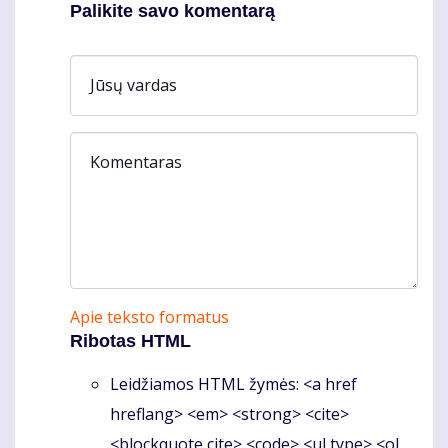
Palikite savo komentarą
Jūsų vardas
Komentaras
Apie teksto formatus
Ribotas HTML
Leidžiamos HTML žymės: <a href
hreflang> <em> <strong> <cite>
<blockquote cite> <code> <ul type> <ol