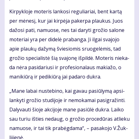
Kir­pyk­lo­je mo­te­ris lan­ko­si re­gu­lia­riai, bent kar­tą
per mė­ne­sį, kur jai kir­pė­ja pa­ker­pa plau­kus. Juos
da­žo­si pa­ti, na­muo­se, nes tai da­ry­ti gro­žio sa­lo­ne
mo­te­riai yra per di­de­lė pra­ban­ga. Ji il­gai sva­jo­jo
apie plau­kų da­žy­mą švie­sio­mis sruo­ge­lė­mis, tad
gro­žio spe­cia­lis­tė šią sva­jo­nę iš­pil­dė. Mo­te­ris nie­ka­
da nė­ra pa­si­da­riu­si ir pro­fe­sio­na­laus ma­kia­žo, o
ma­ni­kiū­rą ir pe­di­kiū­rą jai pa­da­ro duk­ra.
„Ma­ne la­bai nu­ste­bi­no, kai ga­vau pa­siū­ly­mą ap­si­
lan­ky­ti gro­žio stu­di­jo­je ir ne­mo­ka­mai pa­sig­ra­žin­ti.
Da­ly­vau­ti šio­je ak­ci­jo­je ma­ne pa­siū­lė duk­ra. Lai­ko
sau tu­riu iš­ties ne­daug, o gro­žio pro­ce­dū­ras at­lie­ku
na­muo­se, ir tai tik pra­bėg­da­ma“, – pa­sa­ko­jo V.Žuk­
li­jie­nė.