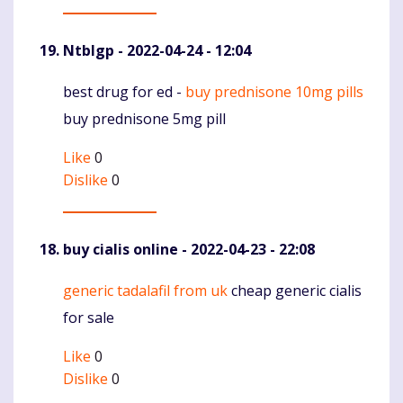
Ntblgp
- 2022-04-24 - 12:04
best drug for ed -
buy prednisone 10mg pills
Komentaras
buy prednisone 5mg pill
Like
0
Dislike
0
buy cialis online
- 2022-04-23 - 22:08
generic tadalafil from uk
cheap generic cialis
Komentaras
for sale
Like
0
Dislike
0