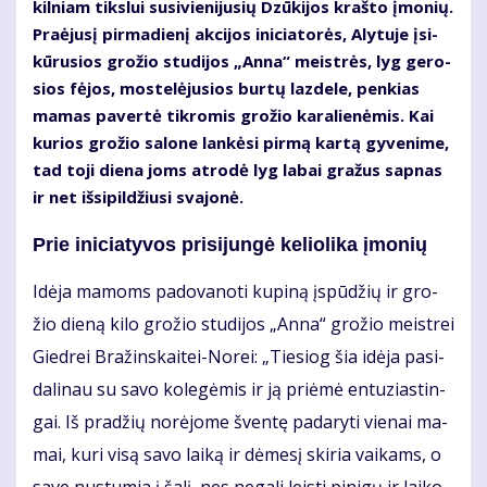
kil­niam tiks­lui su­si­vie­ni­ju­sių Dzū­ki­jos kraš­to įmo­nių.
Pra­ėju­sį pir­ma­die­nį ak­ci­jos ini­cia­to­rės, Aly­tu­je įsi­
kū­ru­sios gro­žio stu­di­jos „An­na“ meist­rės, lyg ge­ro­
sios fė­jos, mos­te­lė­ju­sios bur­tų laz­de­le, pen­kias
ma­mas pa­ver­tė tik­ro­mis gro­žio ka­ra­lie­nė­mis. Kai
ku­rios gro­žio sa­lo­ne lan­kė­si pir­mą kar­tą gy­ve­ni­me,
tad to­ji die­na joms at­ro­dė lyg la­bai gra­žus sap­nas
ir net iš­si­pil­džiu­si sva­jo­nė.
Prie ini­cia­ty­vos pri­si­jun­gė ke­lio­li­ka įmo­nių
Idė­ja ma­moms pa­do­va­no­ti ku­pi­ną įspū­džių ir gro­
žio die­ną ki­lo gro­žio stu­di­jos „An­na“ gro­žio meist­rei
Gied­rei Bra­žins­kai­tei-No­rei: „Tie­siog šia idė­ja pa­si­
da­li­nau su sa­vo ko­le­gė­mis ir ją pri­ėmė en­tu­zias­tin­
gai. Iš pra­džių no­rė­jo­me šven­tę pa­da­ry­ti vie­nai ma­
mai, ku­ri vi­są sa­vo lai­ką ir dė­me­sį ski­ria vai­kams, o